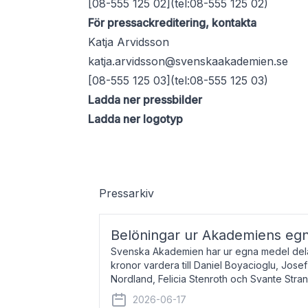
[08-555 125 02](tel:08-555 125 02)
För pressackreditering, kontakta
Katja Arvidsson
katja.arvidsson@svenskaakademien.se
[08-555 125 03](tel:08-555 125 03)
Ladda ner pressbilder
Ladda ner logotyp
Pressarkiv
Belöningar ur Akademiens eg
Svenska Akademien har ur egna medel dela
kronor vardera till Daniel Boyacioglu, Jose
Nordland, Felicia Stenroth och Svante Stra
född 1981, är poet och scenartist. Josef
2026-06-17