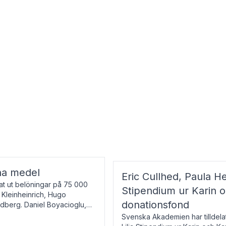
na medel
Eric Cullhed, Paula He
t ut belöningar på 75 000
Stipendium ur Karin 
f Kleinheinrich, Hugo
donationsfond
ndberg. Daniel Boyacioglu,
Svenska Akademien har tilldela