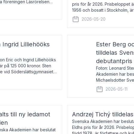
la föreningen Läsrörelsen
pris för år 2026. Prisbeloppet
6 för att den under ett kvarts
1956 och bosatt i Stockholm, 
Han disputerade 1993 vid Upps
2026-05-20
 Ingrid Lilliehööks
Ester Berg oc
tilldelas Sv
n Eric och Ingrid Lilliehööks
debutantpris
är på 125 000 kronor. Sten
Foton: Leonard Ste
e vid Söderslättsgymnasiet i
Akademien har beslu
Michaelsdotter Sve
2026. Priset är nyinst
2026-05-11
intressanta och löft
lts till ny ledamot
Andrzej Tichý tilldela
Svenska Akademien har beslutat
ien
Eldhs pris för år 2026. Prisbel
enska Akademien har beslutat
född 1978, är författare och k