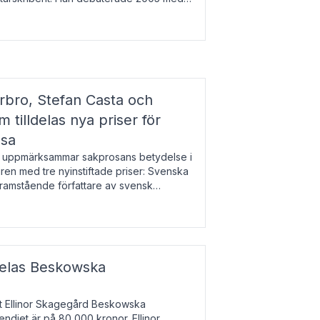
r l
bro, Stefan Casta och
 tilldelas nya priser för
osa
uppmärksammar sakprosans betydelse i
uren med tre nyinstiftade priser: Svenska
 framstående författare av svensk
r till Magnus Västerbro, Svenska
ldelas Beskowska
at Ellinor Skagegård Beskowska
endiet är på 80 000 kronor. Ellinor