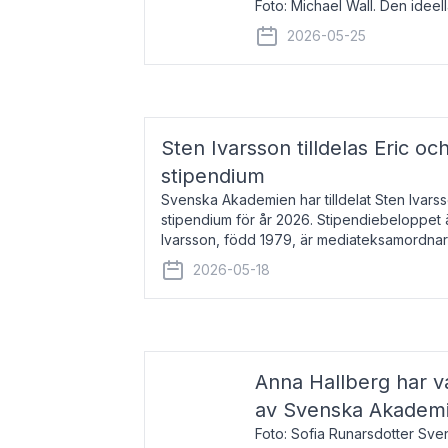
Foto: Michael Wall. Den ideel
tilldelas Bernadottepriset 202
2026-05-25
sekel gjort re
Sten Ivarsson tilldelas Eric och
stipendium
Svenska Akademien har tilldelat Sten Ivarsso
stipendium för år 2026. Stipendiebeloppet 
Ivarsson, född 1979, är mediateksamordnar
Trelleborg. Här har han på
2026-05-18
Anna Hallberg har va
av Svenska Akadem
Foto: Sofia Runarsdotter Sv