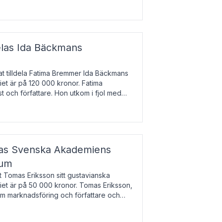
enska till tjeckiska
elas Ida Bäckmans
t tilldela Fatima Bremmer Ida Bäckmans
iet är på 120 000 kronor. Fatima
t och författare. Hon utkom i fjol med
lodsyst
elas Svenska Akademiens
ium
t Tomas Eriksson sitt gustavianska
iet är på 50 000 kronor. Tomas Eriksson,
om marknadsföring och författare och
bocken.