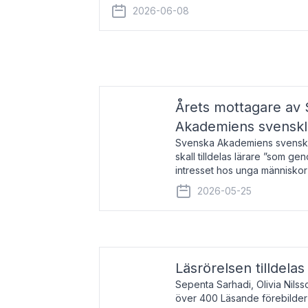
år 2000 på avhandlingen Författn
2026-06-08
Årets mottagare av
Akademiens svenskl
Svenska Akademiens svensklä
skall tilldelas lärare ”som ge
intresset hos unga människor
litteraturen”. Prisutdelning o
2026-05-25
äger rum under
Läsrörelsen tilldela
Sepenta Sarhadi, Olivia Nilss
över 400 Läsande förebilder