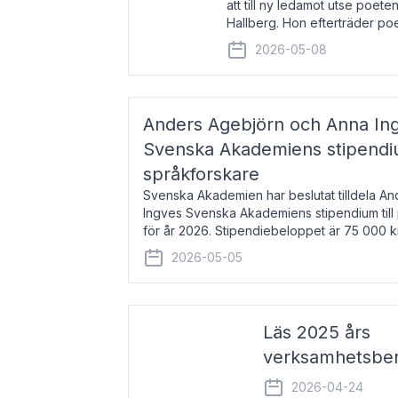
att till ny ledamot utse poeten
Hallberg. Hon efterträder po
och kommer att ta sitt inträd
2026-05-08
högtidssammankomst
Anders Agebjörn och Anna Ingv
Svenska Akademiens stipendium
språkforskare
Svenska Akademien har beslutat tilldela A
Ingves Svenska Akademiens stipendium till
för år 2026. Stipendiebeloppet är 75 000 
Agebjörn, född 1984, är universitet
2026-05-05
Läs 2025 års
verksamhetsber
2026-04-24