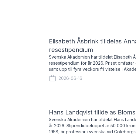
Elisabeth Åsbrink tilldelas Ann
resestipendium
Svenska Akademien har tilldelat Elisabeth 
resestipendium för år 2026. Priset omfatta
samt upp till fyra veckors fri vistelse i Akad
Elisabeth Åsbrink, född 1965 oc
2026-06-16
Hans Landqvist tilldelas Bloms
Svenska Akademien har tilldelat Hans Landq
år 2026. Stipendiebeloppet är 50 000 kron
1958, är professor i svenska vid Göteborgs