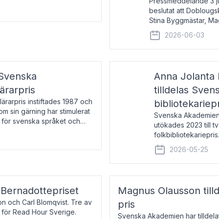
Pressmeddelande 3 j
beslutat att Doblougska
Stina Byggmästar, Ma
Espen Stueland. Pris
2026-06-03
mottagare
 Svenska
Anna Jolanta 
ärarpris
tilldelas Sve
rarpris instiftades 1987 och
bibliotekariep
nom sin gärning har stimulerat
Svenska Akademiens 
 för svenska språket och
utökades 2023 till tv
ch samtal med pristagarna
folkbibliotekariepris.
svenska folk- och sk
2026-05-25
s Bernadottepriset
Magnus Olausson till
on och Carl Blomqvist. Tre av
pris
 för Read Hour Sverige.
Svenska Akademien har tilldel