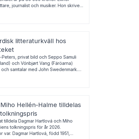
tare, journalist och musiker. Hon skriver
gbladet, Ups
rdisk litteraturkväll hos
teket
-Peters, privat bild och Seppo Samuli
Island) och Vónbjørt Vang (Färöarna)
rk och samtalar med John Swedenmark.
färöiska, isländska och svenska och talar
9
esi – o
Miho Hellén-Halme tilldelas
olkningspris
 tilldela Dagmar Hartlová och Miho
ns tolkningspris för år 2026.
 var. Dagmar Hartlová, född 1951,