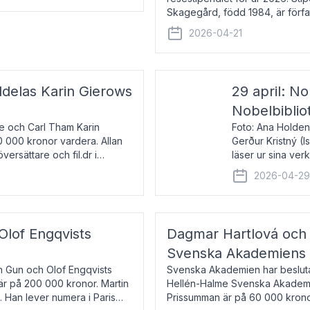
Skagegård, född 1984, är förfat
återkommande för Svenska Da
2026-04-21
ldelas Karin Gierows
29 april: No
Nobelbiblio
ne och Carl Tham Karin
Foto: Ana Holden
0 000 kronor vardera. Allan
Gerður Kristný (
versättare och fil.dr i
läser ur sina ve
De läser upp på 
2026-04-2
om språk och po
 Olof Engqvists
Dagmar Hartlová och 
Svenska Akademiens t
in Gun och Olof Engqvists
Svenska Akademien har beslutat
är på 200 000 kronor. Martin
Hellén-Halme Svenska Akademie
e. Han lever numera i Paris
Prissumman är på 60 000 kronor