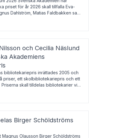
uni 2026 Svenska Akademien har
 priset för år 2026 skall tillfalla Eva-
gnus Dahlström, Matias Faldbakken samt
beloppet är 200 000 svenska kronor per
Nilsson och Cecilia Näslund
nska Akademiens
ris
bibliotekariepris inrättades 2005 och
å priser, ett skolbibliotekariepris och ett
 Priserna skall tilldelas bibliotekarier vid
olbibliotek som gjort värdefull
delas Birger Schöldströms
at Magnus Olausson Birger Schöldströms