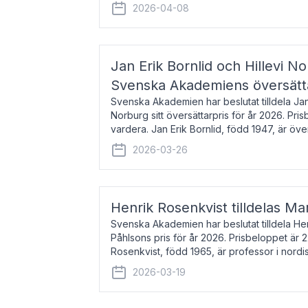
men var under många år bosat
2026-04-08
Jan Erik Bornlid och Hillevi No
Svenska Akademiens översätt
Svenska Akademien har beslutat tilldela Jan 
Norburg sitt översättarpris för år 2026. Pr
vardera. Jan Erik Bornlid, född 1947, är öve
främst känd för sina översät
2026-03-26
Henrik Rosenkvist tilldelas Ma
Svenska Akademien har beslutat tilldela He
Påhlsons pris för år 2026. Prisbeloppet är 
Rosenkvist, född 1965, är professor i nord
universitet. Han disputerade 2004 på avha
2026-03-19