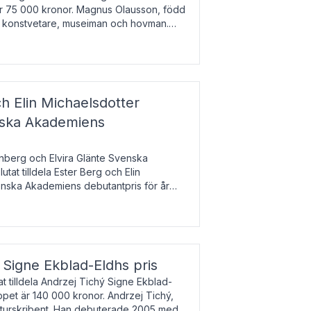
 är 75 000 kronor. Magnus Olausson, född
är konstvetare, museiman och hovman.
ala un
h Elin Michaelsdotter
enska Akademiens
nberg och Elvira Glänte Svenska
tat tilldela Ester Berg och Elin
nska Akademiens debutantpris för år
iftat och syftar till att lyfta fram
esrik
s Signe Ekblad-Eldhs pris
 tilldela Andrzej Tichý Signe Ekblad-
oppet är 140 000 kronor. Andrzej Tichý,
ulturskribent. Han debuterade 2005 med