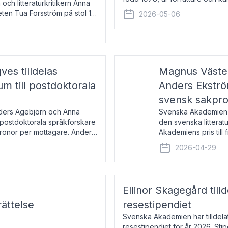
 och litteraturkritikern Anna
den lovordade romanen Sex lite
eten Tua Forsström på stol 18
2026-05-06
e vid Akademiens
es tilldelas
Magnus Väster
 till postdoktorala
Anders Ekström
svensk sakpr
nders Agebjörn och Anna
Svenska Akademien 
 postdoktorala språkforskare
den svenska litterat
kronor per mottagare. Anders
Akademiens pris till
sakprosa som i år gå
2026-04-29
Akademiens pris
Ellinor Skagegård til
ättelse
resestipendiet
Svenska Akademien har tilldel
resestipendiet för år 2026. Stip