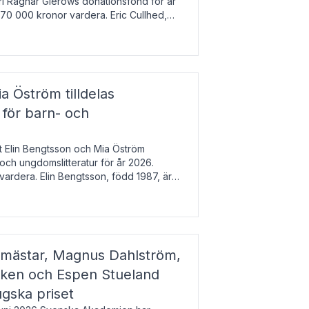
arl Ragnar Gierows donationsfond för år
70 000 kronor vardera. Eric Cullhed,
s
a Öström tilldelas
 för barn- och
t Elin Bengtsson och Mia Öström
 och ungdomslitteratur för år 2026.
vardera. Elin Bengtsson, född 1987, är
svetenskap.
gmästar, Magnus Dahlström,
kken och Espen Stueland
ugska priset