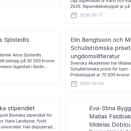
Lilja Stipendium ur Karin och K
2026. Stipendiebeloppet är på 
född 1985, är professor i greki
2026-06-17
a Sjöstedts
Elin Bengtsson och Mi
Schullströmska priset
Åsbrink Anna Sjöstedts
ungdomslitteratur
r ett belopp på 30 000 kronor
Svenska Akademien har tilldela
emiens lägenhet i Berlin.
Schullströmska priset för barn-
Prisbeloppet är 75 000 kronor 
författare och forskare i genu
2026-06-09
ka stipendiet
Eva-Stina Byg
vist Blomska stipendiet för
Matias Faldba
or. Hans Landqvist, född
tilldelas Doblo
 universitet. Han disputerade