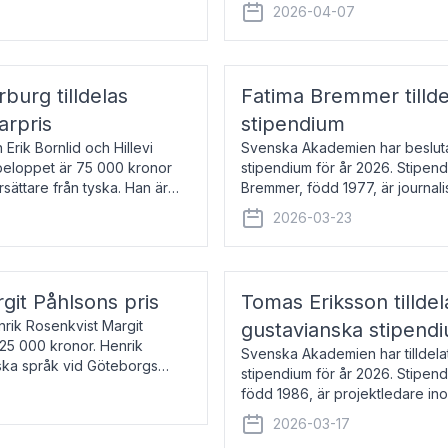
översätter huvudsakligen från sv
2026-04-07
rburg tilldelas
Fatima Bremmer tilld
arpris
stipendium
Erik Bornlid och Hillevi
Svenska Akademien har besluta
isbeloppet är 75 000 kronor
stipendium för år 2026. Stipend
rsättare från tyska. Han är
Bremmer, född 1977, är journalis
boken Ligan. Klarakvarterens b
2026-03-23
rgit Påhlsons pris
Tomas Eriksson tilld
nrik Rosenkvist Margit
gustavianska stipend
225 000 kronor. Henrik
Svenska Akademien har tilldela
iska språk vid Göteborgs
stipendium för år 2026. Stipend
n
född 1986, är projektledare in
utkom i fjol med boken Synda
2026-03-17