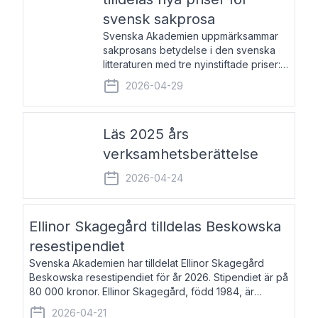
svensk sakprosa
Svenska Akademien uppmärksammar
sakprosans betydelse i den svenska
litteraturen med tre nyinstiftade priser:
Svenska Akademiens pris till
2026-04-29
framstående författare av svensk
sakprosa som i år går till Magnus
Västerbro, Svenska Akademiens pris
Läs 2025 års
verksamhetsberättelse
2026-04-24
Ellinor Skagegård tilldelas Beskowska
resestipendiet
Svenska Akademien har tilldelat Ellinor Skagegård
Beskowska resestipendiet för år 2026. Stipendiet är på
80 000 kronor. Ellinor Skagegård, född 1984, är
författare, journalist och musiker. Hon skriver
2026-04-21