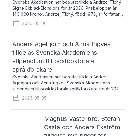
Svenska Akademien har beslutat tilldela Andrzej Tichý
Signe Ekblad-Eldhs pris för år 2026. Prisbeloppet är
140 000 kronor. Andrzej Tichý, född 1978, är författare
och kulturskribent. Han debuterade 2005 med den
2026-05-06
lovordade romanen Sex liter l
Anders Agebjörn och Anna Ingves
tilldelas Svenska Akademiens
stipendium till postdoktorala
språkforskare
Svenska Akademien har beslutat tilldela Anders
Agebjörn och Anna Ingves Svenska Akademiens
stipendium till postdoktorala språkforskare för år 2026.
Stipendiebeloppet är 75 000 kronor per mottagare.
2026-05-05
Anders Agebjörn, född 1984, är universitet
Magnus Västerbro, Stefan
Casta och Anders Ekström
tilldelas nya priser för