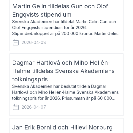
talar om språk och poesi – o
Martin Gelin tilldelas Gun och Olof
Engqvists stipendium
Svenska Akademien har tilldelat Martin Gelin Gun och
Olof Engqvists stipendium för år 2026.
Stipendiebeloppet är på 200 000 kronor. Martin Gelin,
född 1978, är journalist och författare. Han lever
2026-04-08
numera i Paris men var under många år bosat
Dagmar Hartlová och Miho Hellén-
Halme tilldelas Svenska Akademiens
tolkningspris
Svenska Akademien har beslutat tilldela Dagmar
Hartlová och Miho Hellén-Halme Svenska Akademiens
tolkningspris för år 2026. Prissumman är på 60 000
kronor var. Dagmar Hartlová, född 1951, översätter
2026-04-07
huvudsakligen från svenska till tjeckiska
Jan Erik Bornlid och Hillevi Norburg