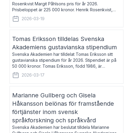
Rosenkvist Margit Påhlsons pris för år 2026.
Prisbeloppet är 225 000 kronor. Henrik Rosenkvist,
född 1965, är professor i nordiska språk vid Göteborgs
2026-03-19
universitet. Han disputerade 2004 på avhan
Tomas Eriksson tilldelas Svenska
Akademiens gustavianska stipendium
Svenska Akademien har tilldelat Tomas Eriksson sitt
gustavianska stipendium för år 2026. Stipendiet är på
50 000 kronor. Tomas Eriksson, född 1986, är
projektledare inom marknadsföring och författare och
2026-03-17
utkom i fjol med boken Syndabocken.
Marianne Gullberg och Gisela
Håkansson belönas för framstående
förtjänster inom svensk
språkforskning och språkvård
Svenska Akademien har beslutat tilldela Marianne