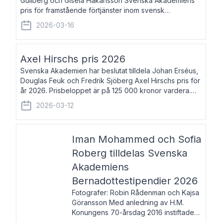
Gullberg och Gisela Håkansson Svenska Akademiens
pris för framstående förtjänster inom svensk
språkforskning och språkvård till minne av Carl Gabriel
2026-03-16
och Karin Forsberg för år 2026. Prissumma
Axel Hirschs pris 2026
Svenska Akademien har beslutat tilldela Johan Erséus,
Douglas Feuk och Fredrik Sjöberg Axel Hirschs pris för
år 2026. Prisbeloppet är på 125 000 kronor vardera.
Johan Erséus, född 1959, är fackboksförfattare och
2026-03-12
journalist med mångårigt för
Iman Mohammed och Sofia
Roberg tilldelas Svenska
Akademiens
Bernadottestipendier 2026
Fotografer: Robin Rådenman och Kajsa
Göransson Med anledning av H.M.
Konungens 70-årsdag 2016 instiftade