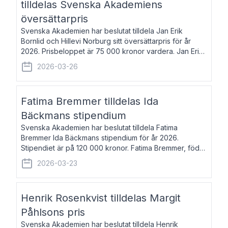
tilldelas Svenska Akademiens
översättarpris
Svenska Akademien har beslutat tilldela Jan Erik
Bornlid och Hillevi Norburg sitt översättarpris för år
2026. Prisbeloppet är 75 000 kronor vardera. Jan Erik
Bornlid, född 1947, är översättare från tyska. Han är
2026-03-26
främst känd för sina översät
Fatima Bremmer tilldelas Ida
Bäckmans stipendium
Svenska Akademien har beslutat tilldela Fatima
Bremmer Ida Bäckmans stipendium för år 2026.
Stipendiet är på 120 000 kronor. Fatima Bremmer, född
1977, är journalist och författare. Hon utkom i fjol med
2026-03-23
boken Ligan. Klarakvarterens blodsyst
Henrik Rosenkvist tilldelas Margit
Påhlsons pris
Svenska Akademien har beslutat tilldela Henrik