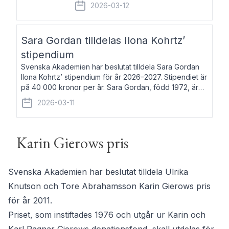
fem av de kungliga akademierna det så
2026-03-12
kallade Bernadotteprogrammet med
syfte att genom stipendier erbjuda stöd
och fortbildning till fo
Sara Gordan tilldelas Ilona Kohrtz’
stipendium
Svenska Akademien har beslutat tilldela Sara Gordan
Ilona Kohrtz’ stipendium för år 2026–2027. Stipendiet är
på 40 000 kronor per år. Sara Gordan, född 1972, är
författare och översättare. Hon debuterade 2006 med
2026-03-11
det prosalyriska verket En
Karin Gierows pris
Svenska Akademien har beslutat tilldela Ulrika
Knutson och Tore Abrahamsson Karin Gierows pris
för år 2011.
Priset, som instiftades 1976 och utgår ur Karin och