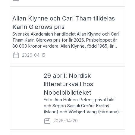
återkommande för Svenska Dagbladet, Ups
Allan Klynne och Carl Tham tilldelas
Karin Gierows pris
Svenska Akademien har tilldelat Allan Klynne och Carl
Tham Karin Gierows pris för år 2026. Prisbeloppet är
80 000 kronor vardera. Allan Klynne, född 1965, är
arkeolog, författare, översättare och fil.dr i antikens
2026-04-15
kultur och samhällsliv. Ut
29 april: Nordisk
litteraturkväll hos
Nobelbiblioteket
Foto: Ana Holden-Peters, privat bild
och Seppo Samuli Gerður Kristný
(Island) och Vónbjørt Vang (Färöarna)
läser ur sina verk och samtalar med
2026-04-29
John Swedenmark. De läser upp på
färöiska, isländska och svenska och