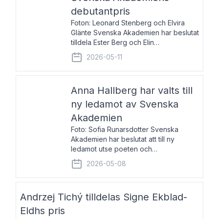
debutantpris
Foton: Leonard Stenberg och Elvira
Glänte Svenska Akademien har beslutat
tilldela Ester Berg och Elin
Michaelsdotter Svenska Akademiens
2026-05-11
debutantpris för år 2026. Priset är
nyinstiftat och syftar till att lyfta fram
intressanta och löftesrik
Anna Hallberg har valts till
ny ledamot av Svenska
Akademien
Foto: Sofia Runarsdotter Svenska
Akademien har beslutat att till ny
ledamot utse poeten och
litteraturkritikern Anna Hallberg. Hon
2026-05-08
efterträder poeten Tua Forsström på
stol 18 och kommer att ta sitt inträde vid
Akademiens högtidssammankomst
Andrzej Tichý tilldelas Signe Ekblad-
Eldhs pris