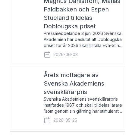
Magnus Dahlström, Matias
Faldbakken och Espen
Stueland tilldelas
Doblougska priset
Pressmeddelande 3 juni 2026 Svenska
Akademien har beslutat att Doblougska
priset för år 2026 skall tillfalla Eva-Stina
Byggmästar, Magnus Dahlström, Matias
2026-06-03
Faldbakken samt Espen Stueland.
Prisbeloppet är 200 000 svenska
kronor per mottagare
Årets mottagare av
Svenska Akademiens
svensklärarpris
Svenska Akademiens svensklärarpris
instiftades 1987 och skall tilldelas lärare
”som genom sin gärning har stimulerat
intresset hos unga människor för
2026-05-25
svenska språket och litteraturen”.
Prisutdelning och samtal med