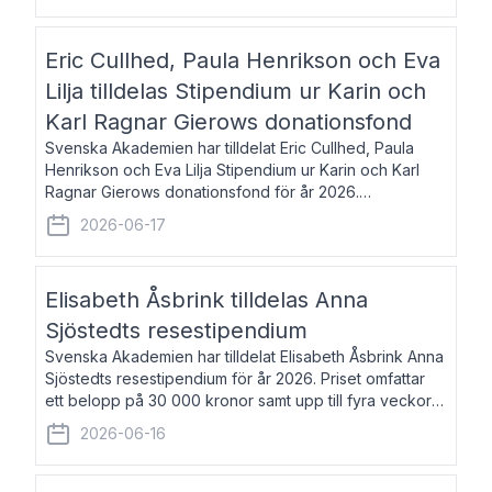
Eric Cullhed, Paula Henrikson och Eva
Lilja tilldelas Stipendium ur Karin och
Karl Ragnar Gierows donationsfond
Svenska Akademien har tilldelat Eric Cullhed, Paula
Henrikson och Eva Lilja Stipendium ur Karin och Karl
Ragnar Gierows donationsfond för år 2026.
Stipendiebeloppet är på 70 000 kronor vardera. Eric
2026-06-17
Cullhed, född 1985, är professor i grekis
Elisabeth Åsbrink tilldelas Anna
Sjöstedts resestipendium
Svenska Akademien har tilldelat Elisabeth Åsbrink Anna
Sjöstedts resestipendium för år 2026. Priset omfattar
ett belopp på 30 000 kronor samt upp till fyra veckors
fri vistelse i Akademiens lägenhet i Berlin. Elisabeth
2026-06-16
Åsbrink, född 1965 oc