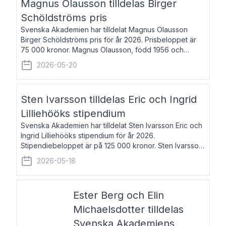
Magnus Olausson tilldelas Birger
Schöldströms pris
Svenska Akademien har tilldelat Magnus Olausson
Birger Schöldströms pris för år 2026. Prisbeloppet är
75 000 kronor. Magnus Olausson, född 1956 och
bosatt i Stockholm, är konstvetare, museiman och
2026-05-20
hovman. Han disputerade 1993 vid Uppsala un
Sten Ivarsson tilldelas Eric och Ingrid
Lilliehööks stipendium
Svenska Akademien har tilldelat Sten Ivarsson Eric och
Ingrid Lilliehööks stipendium för år 2026.
Stipendiebeloppet är på 125 000 kronor. Sten Ivarsson,
född 1979, är mediateksamordnare vid
2026-05-18
Söderslättsgymnasiet i Trelleborg. Här har han på
Ester Berg och Elin
Michaelsdotter tilldelas
Svenska Akademiens