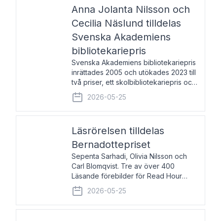
pristagarna äger rum under
Anna Jolanta Nilsson och
Cecilia Näslund tilldelas
Svenska Akademiens
bibliotekariepris
Svenska Akademiens bibliotekariepris
inrättades 2005 och utökades 2023 till
två priser, ett skolbibliotekariepris och
ett folkbibliotekariepris. Priserna skall
2026-05-25
tilldelas bibliotekarier vid svenska folk-
och skolbibliotek som gjort värdefull
Läsrörelsen tilldelas
Bernadottepriset
Sepenta Sarhadi, Olivia Nilsson och
Carl Blomqvist. Tre av över 400
Läsande förebilder för Read Hour
Sverige. Foto: Michael Wall. Den ideella
2026-05-25
föreningen Läsrörelsen tilldelas
Bernadottepriset 2026 för att den
under ett kvarts sekel gjort re