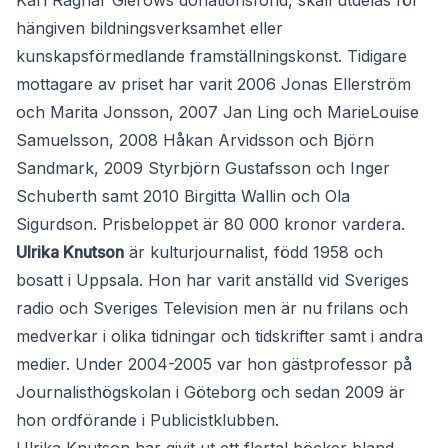
Karl Ragnar Gierows donationsfond, skall utdelas för
hängiven bildningsverksamhet eller
kunskapsförmedlande framställningskonst. Tidigare
mottagare av priset har varit 2006 Jonas Ellerström
och Marita Jonsson, 2007 Jan Ling och MarieLouise
Samuelsson, 2008 Håkan Arvidsson och Björn
Sandmark, 2009 Styrbjörn Gustafsson och Inger
Schuberth samt 2010 Birgitta Wallin och Ola
Sigurdson. Prisbeloppet är 80 000 kronor vardera.
Ulrika Knutson
är kulturjournalist, född 1958 och
bosatt i Uppsala. Hon har varit anställd vid Sveriges
radio och Sveriges Television men är nu frilans och
medverkar i olika tidningar och tidskrifter samt i andra
medier. Under 2004-2005 var hon gästprofessor på
Journalisthögskolan i Göteborg och sedan 2009 är
hon ordförande i Publicistklubben.