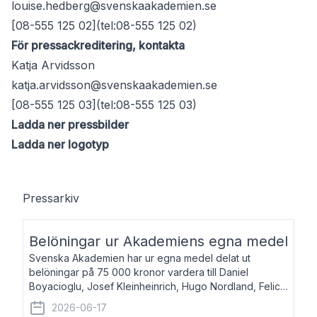
louise.hedberg@svenskaakademien.se
[08-555 125 02](tel:08-555 125 02)
För pressackreditering, kontakta
Katja Arvidsson
katja.arvidsson@svenskaakademien.se
[08-555 125 03](tel:08-555 125 03)
Ladda ner pressbilder
Ladda ner logotyp
Pressarkiv
Belöningar ur Akademiens egna medel
Svenska Akademien har ur egna medel delat ut
belöningar på 75 000 kronor vardera till Daniel
Boyacioglu, Josef Kleinheinrich, Hugo Nordland, Felicia
Stenroth och Svante Strandberg. Daniel Boyacioglu,
2026-06-17
född 1981, är poet och scenartist. Josef