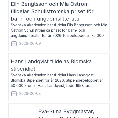
Elin Bengtsson och Mia Öström
tilldelas Schullströmska priset för
barn- och ungdomslitteratur
Svenska Akademien har tilldelat Elin Bengtsson och Mia
Öström Schullströmska priset för barn- och
ungdomslitteratur för år 2026. Prisbeloppet är 75 000
kronor vardera. Elin Bengtsson, född 1987, är författare
2026-06-09
och forskare i genusvetenskap.
Hans Landqvist tilldelas Blomska
stipendiet
Svenska Akademien har tilldelat Hans Landqvist
Blomska stipendiet för år 2026. Stipendiebeloppet är
50 000 kronor. Hans Landqvist, född 1958, är
professor i svenska vid Göteborgs universitet. Han
2026-06-08
disputerade år 2000 på avhandlingen Författn
Eva-Stina Byggmästar,