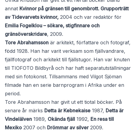
Ulrika Knutson har givit ut ett flertal böcker bland
annat
Kvinnor på gränsen till genombrott. Grupporträtt
av Tidevarvets kvinnor,
2004 och var redaktör för
Emilia Fogelklou – sökare, stigfinnare och
gränsöverskridare
, 2009.
Tore Abrahamsson
är arkitekt, författare och fotograf,
född 1928. Han har varit verksam som fjällvandrare,
fjällfotograf och arkitekt till fjällstugor. Han var knuten
till TIOFOTO Bildbyrå och har haft separatutställningar
med sin fotokonst. Tillsammans med Vilgot Sjöman
filmade han en serie barnprogram i Afrika under en
period.
Tore Abrahamsson har givit ut ett tiotal böcker. På
senare år märks
Detta är Kebnekaise
1987,
Detta är
Vindelälven
1989,
Okända fjäll
1992,
En resa till
Mexiko
2007 och
Drömmar av silver
2009.