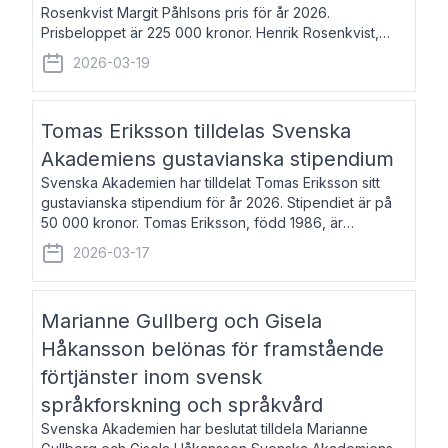
Rosenkvist Margit Påhlsons pris för år 2026.
Prisbeloppet är 225 000 kronor. Henrik Rosenkvist,
född 1965, är professor i nordiska språk vid Göteborgs
2026-03-19
universitet. Han disputerade 2004 på avhan
Tomas Eriksson tilldelas Svenska
Akademiens gustavianska stipendium
Svenska Akademien har tilldelat Tomas Eriksson sitt
gustavianska stipendium för år 2026. Stipendiet är på
50 000 kronor. Tomas Eriksson, född 1986, är
projektledare inom marknadsföring och författare och
2026-03-17
utkom i fjol med boken Syndabocken.
Marianne Gullberg och Gisela
Håkansson belönas för framstående
förtjänster inom svensk
språkforskning och språkvård
Svenska Akademien har beslutat tilldela Marianne