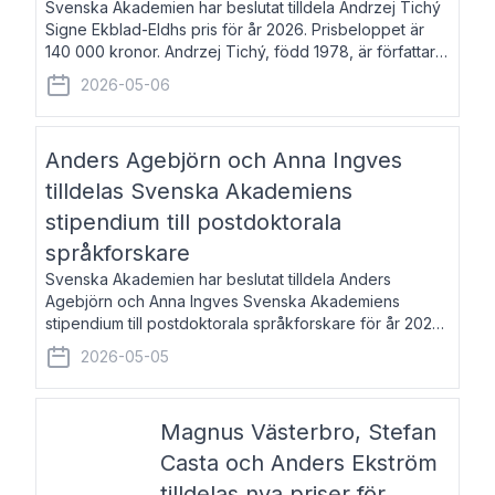
Svenska Akademien har beslutat tilldela Andrzej Tichý
Signe Ekblad-Eldhs pris för år 2026. Prisbeloppet är
140 000 kronor. Andrzej Tichý, född 1978, är författare
och kulturskribent. Han debuterade 2005 med den
2026-05-06
lovordade romanen Sex liter l
Anders Agebjörn och Anna Ingves
tilldelas Svenska Akademiens
stipendium till postdoktorala
språkforskare
Svenska Akademien har beslutat tilldela Anders
Agebjörn och Anna Ingves Svenska Akademiens
stipendium till postdoktorala språkforskare för år 2026.
Stipendiebeloppet är 75 000 kronor per mottagare.
2026-05-05
Anders Agebjörn, född 1984, är universitet
Magnus Västerbro, Stefan
Casta och Anders Ekström
tilldelas nya priser för