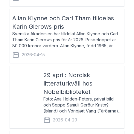
återkommande för Svenska Dagbladet, Ups
Allan Klynne och Carl Tham tilldelas
Karin Gierows pris
Svenska Akademien har tilldelat Allan Klynne och Carl
Tham Karin Gierows pris för år 2026. Prisbeloppet är
80 000 kronor vardera. Allan Klynne, född 1965, är
arkeolog, författare, översättare och fil.dr i antikens
2026-04-15
kultur och samhällsliv. Ut
29 april: Nordisk
litteraturkväll hos
Nobelbiblioteket
Foto: Ana Holden-Peters, privat bild
och Seppo Samuli Gerður Kristný
(Island) och Vónbjørt Vang (Färöarna)
läser ur sina verk och samtalar med
2026-04-29
John Swedenmark. De läser upp på
färöiska, isländska och svenska och