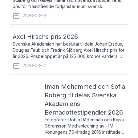
Gullberg och Gisela Håkansson Svenska Akademiens
pris för framstående förtjänster inom svensk
språkforskning och språkvård till minne av Carl Gabriel
2026-03-16
och Karin Forsberg för år 2026. Prissumma
Axel Hirschs pris 2026
Svenska Akademien har beslutat tilldela Johan Erséus,
Douglas Feuk och Fredrik Sjöberg Axel Hirschs pris för
år 2026. Prisbeloppet är på 125 000 kronor vardera.
Johan Erséus, född 1959, är fackboksförfattare och
2026-03-12
journalist med mångårigt för
Iman Mohammed och Sofia
Roberg tilldelas Svenska
Akademiens
Bernadottestipendier 2026
Fotografer: Robin Rådenman och Kajsa
Göransson Med anledning av H.M.
Konungens 70-årsdag 2016 instiftade