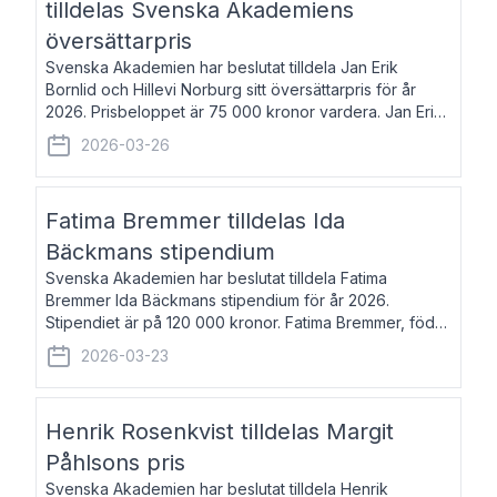
tilldelas Svenska Akademiens
översättarpris
Svenska Akademien har beslutat tilldela Jan Erik
Bornlid och Hillevi Norburg sitt översättarpris för år
2026. Prisbeloppet är 75 000 kronor vardera. Jan Erik
Bornlid, född 1947, är översättare från tyska. Han är
2026-03-26
främst känd för sina översät
Fatima Bremmer tilldelas Ida
Bäckmans stipendium
Svenska Akademien har beslutat tilldela Fatima
Bremmer Ida Bäckmans stipendium för år 2026.
Stipendiet är på 120 000 kronor. Fatima Bremmer, född
1977, är journalist och författare. Hon utkom i fjol med
2026-03-23
boken Ligan. Klarakvarterens blodsyst
Henrik Rosenkvist tilldelas Margit
Påhlsons pris
Svenska Akademien har beslutat tilldela Henrik