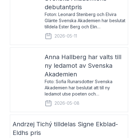
debutantpris
Foton: Leonard Stenberg och Elvira
Glänte Svenska Akademien har beslutat
tilldela Ester Berg och Elin
Michaelsdotter Svenska Akademiens
2026-05-11
debutantpris för år 2026. Priset är
nyinstiftat och syftar till att lyfta fram
intressanta och löftesrik
Anna Hallberg har valts till
ny ledamot av Svenska
Akademien
Foto: Sofia Runarsdotter Svenska
Akademien har beslutat att till ny
ledamot utse poeten och
litteraturkritikern Anna Hallberg. Hon
2026-05-08
efterträder poeten Tua Forsström på
stol 18 och kommer att ta sitt inträde vid
Akademiens högtidssammankomst
Andrzej Tichý tilldelas Signe Ekblad-
Eldhs pris