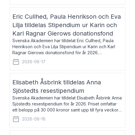
Eric Cullhed, Paula Henrikson och Eva
Lilja tilldelas Stipendium ur Karin och
Karl Ragnar Gierows donationsfond
Svenska Akademien har tilldelat Eric Cullhed, Paula
Henrikson och Eva Lilja Stipendium ur Karin och Karl
Ragnar Gierows donationsfond för år 2026.
Stipendiebeloppet är på 70 000 kronor vardera. Eric
2026-06-17
Cullhed, född 1985, är professor i grekis
Elisabeth Åsbrink tilldelas Anna
Sjöstedts resestipendium
Svenska Akademien har tilldelat Elisabeth Åsbrink Anna
Sjöstedts resestipendium för år 2026. Priset omfattar
ett belopp på 30 000 kronor samt upp till fyra veckors
fri vistelse i Akademiens lägenhet i Berlin. Elisabeth
2026-06-16
Åsbrink, född 1965 oc