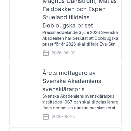
Magnus Dahlström, Matias
Faldbakken och Espen
Stueland tilldelas
Doblougska priset
Pressmeddelande 3 juni 2026 Svenska
Akademien har beslutat att Doblougska
priset för år 2026 skall tillfalla Eva-Stina
Byggmästar, Magnus Dahlström, Matias
2026-06-03
Faldbakken samt Espen Stueland.
Prisbeloppet är 200 000 svenska
kronor per mottagare
Årets mottagare av
Svenska Akademiens
svensklärarpris
Svenska Akademiens svensklärarpris
instiftades 1987 och skall tilldelas lärare
”som genom sin gärning har stimulerat
intresset hos unga människor för
2026-05-25
svenska språket och litteraturen”.
Prisutdelning och samtal med