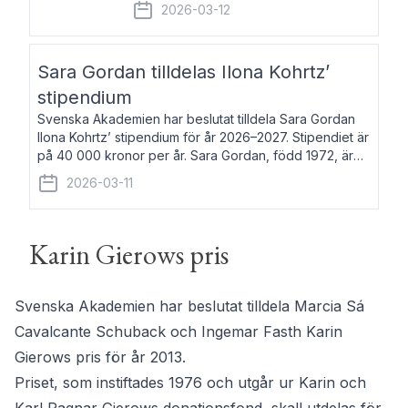
fem av de kungliga akademierna det så
2026-03-12
kallade Bernadotteprogrammet med
syfte att genom stipendier erbjuda stöd
och fortbildning till fo
Sara Gordan tilldelas Ilona Kohrtz’
stipendium
Svenska Akademien har beslutat tilldela Sara Gordan
Ilona Kohrtz’ stipendium för år 2026–2027. Stipendiet är
på 40 000 kronor per år. Sara Gordan, född 1972, är
författare och översättare. Hon debuterade 2006 med
2026-03-11
det prosalyriska verket En
Karin Gierows pris
Svenska Akademien har beslutat tilldela Marcia Sá
Cavalcante Schuback och Ingemar Fasth Karin
Gierows pris för år 2013.
Priset, som instiftades 1976 och utgår ur Karin och