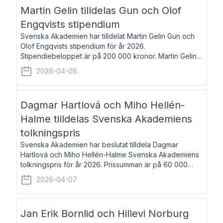
talar om språk och poesi – o
Martin Gelin tilldelas Gun och Olof
Engqvists stipendium
Svenska Akademien har tilldelat Martin Gelin Gun och
Olof Engqvists stipendium för år 2026.
Stipendiebeloppet är på 200 000 kronor. Martin Gelin,
född 1978, är journalist och författare. Han lever
2026-04-08
numera i Paris men var under många år bosat
Dagmar Hartlová och Miho Hellén-
Halme tilldelas Svenska Akademiens
tolkningspris
Svenska Akademien har beslutat tilldela Dagmar
Hartlová och Miho Hellén-Halme Svenska Akademiens
tolkningspris för år 2026. Prissumman är på 60 000
kronor var. Dagmar Hartlová, född 1951, översätter
2026-04-07
huvudsakligen från svenska till tjeckiska
Jan Erik Bornlid och Hillevi Norburg