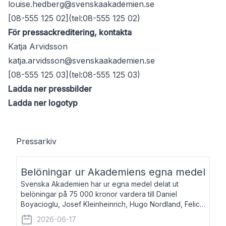
louise.hedberg@svenskaakademien.se
[08-555 125 02](tel:08-555 125 02)
För pressackreditering, kontakta
Katja Arvidsson
katja.arvidsson@svenskaakademien.se
[08-555 125 03](tel:08-555 125 03)
Ladda ner pressbilder
Ladda ner logotyp
Pressarkiv
Belöningar ur Akademiens egna medel
Svenska Akademien har ur egna medel delat ut
belöningar på 75 000 kronor vardera till Daniel
Boyacioglu, Josef Kleinheinrich, Hugo Nordland, Felicia
Stenroth och Svante Strandberg. Daniel Boyacioglu,
2026-06-17
född 1981, är poet och scenartist. Josef