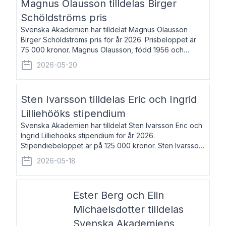
Magnus Olausson tilldelas Birger
Schöldströms pris
Svenska Akademien har tilldelat Magnus Olausson
Birger Schöldströms pris för år 2026. Prisbeloppet är
75 000 kronor. Magnus Olausson, född 1956 och
bosatt i Stockholm, är konstvetare, museiman och
2026-05-20
hovman. Han disputerade 1993 vid Uppsala un
Sten Ivarsson tilldelas Eric och Ingrid
Lilliehööks stipendium
Svenska Akademien har tilldelat Sten Ivarsson Eric och
Ingrid Lilliehööks stipendium för år 2026.
Stipendiebeloppet är på 125 000 kronor. Sten Ivarsson,
född 1979, är mediateksamordnare vid
2026-05-18
Söderslättsgymnasiet i Trelleborg. Här har han på
Ester Berg och Elin
Michaelsdotter tilldelas
Svenska Akademiens