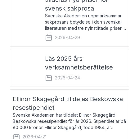
svensk sakprosa
Svenska Akademien uppmärksammar
sakprosans betydelse i den svenska
litteraturen med tre nyinstiftade priser:
Svenska Akademiens pris till
2026-04-29
framstående författare av svensk
sakprosa som i år går till Magnus
Västerbro, Svenska Akademiens pris
Läs 2025 års
verksamhetsberättelse
2026-04-24
Ellinor Skagegård tilldelas Beskowska
resestipendiet
Svenska Akademien har tilldelat Ellinor Skagegård
Beskowska resestipendiet för år 2026. Stipendiet är på
80 000 kronor. Ellinor Skagegård, född 1984, är
författare, journalist och musiker. Hon skriver
2026-04-21