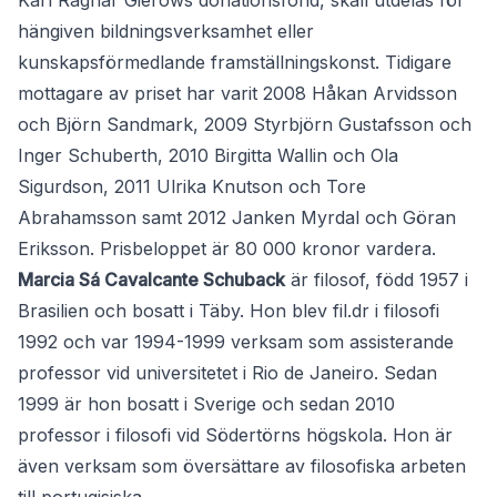
Karl Ragnar Gierows donationsfond, skall utdelas för
hängiven bildningsverksamhet eller
kunskapsförmedlande framställningskonst. Tidigare
mottagare av priset har varit 2008 Håkan Arvidsson
och Björn Sandmark, 2009 Styrbjörn Gustafsson och
Inger Schuberth, 2010 Birgitta Wallin och Ola
Sigurdson, 2011 Ulrika Knutson och Tore
Abrahamsson samt 2012 Janken Myrdal och Göran
Eriksson. Prisbeloppet är 80 000 kronor vardera.
Marcia Sá Cavalcante Schuback
är filosof, född 1957 i
Brasilien och bosatt i Täby. Hon blev fil.dr i filosofi
1992 och var 1994-1999 verksam som assisterande
professor vid universitetet i Rio de Janeiro. Sedan
1999 är hon bosatt i Sverige och sedan 2010
professor i filosofi vid Södertörns högskola. Hon är
även verksam som översättare av filosofiska arbeten