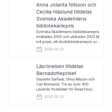
pristagarna äger rum under
Anna Jolanta Nilsson och
Cecilia Näslund tilldelas
Svenska Akademiens
bibliotekariepris
Svenska Akademiens bibliotekariepris
inrättades 2005 och utökades 2023 till
två priser, ett skolbibliotekariepris och
ett folkbibliotekariepris. Priserna skall
2026-05-25
tilldelas bibliotekarier vid svenska folk-
och skolbibliotek som gjort värdefull
Läsrörelsen tilldelas
Bernadottepriset
Sepenta Sarhadi, Olivia Nilsson och
Carl Blomqvist. Tre av över 400
Läsande förebilder för Read Hour
Sverige. Foto: Michael Wall. Den ideella
2026-05-25
föreningen Läsrörelsen tilldelas
Bernadottepriset 2026 för att den
under ett kvarts sekel gjort re