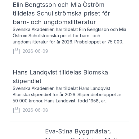
Elin Bengtsson och Mia Öström
tilldelas Schullströmska priset för
barn- och ungdomslitteratur
Svenska Akademien har tilldelat Elin Bengtsson och Mia
Öström Schullströmska priset för barn- och
ungdomslitteratur för år 2026. Prisbeloppet är 75 000
kronor vardera. Elin Bengtsson, född 1987, är författare
2026-06-09
och forskare i genusvetenskap.
Hans Landqvist tilldelas Blomska
stipendiet
Svenska Akademien har tilldelat Hans Landqvist
Blomska stipendiet för år 2026. Stipendiebeloppet är
50 000 kronor. Hans Landqvist, född 1958, är
professor i svenska vid Göteborgs universitet. Han
2026-06-08
disputerade år 2000 på avhandlingen Författn
Eva-Stina Byggmästar,