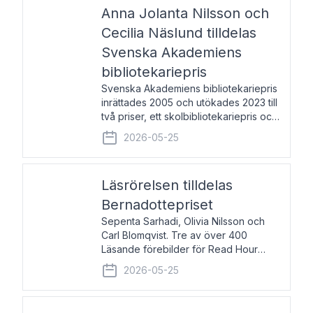
pristagarna äger rum under
Anna Jolanta Nilsson och
Cecilia Näslund tilldelas
Svenska Akademiens
bibliotekariepris
Svenska Akademiens bibliotekariepris
inrättades 2005 och utökades 2023 till
två priser, ett skolbibliotekariepris och
ett folkbibliotekariepris. Priserna skall
2026-05-25
tilldelas bibliotekarier vid svenska folk-
och skolbibliotek som gjort värdefull
Läsrörelsen tilldelas
Bernadottepriset
Sepenta Sarhadi, Olivia Nilsson och
Carl Blomqvist. Tre av över 400
Läsande förebilder för Read Hour
Sverige. Foto: Michael Wall. Den ideella
2026-05-25
föreningen Läsrörelsen tilldelas
Bernadottepriset 2026 för att den
under ett kvarts sekel gjort re