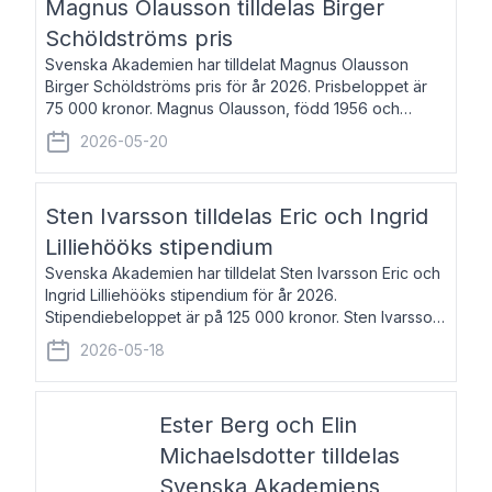
Magnus Olausson tilldelas Birger
Schöldströms pris
Svenska Akademien har tilldelat Magnus Olausson
Birger Schöldströms pris för år 2026. Prisbeloppet är
75 000 kronor. Magnus Olausson, född 1956 och
bosatt i Stockholm, är konstvetare, museiman och
2026-05-20
hovman. Han disputerade 1993 vid Uppsala un
Sten Ivarsson tilldelas Eric och Ingrid
Lilliehööks stipendium
Svenska Akademien har tilldelat Sten Ivarsson Eric och
Ingrid Lilliehööks stipendium för år 2026.
Stipendiebeloppet är på 125 000 kronor. Sten Ivarsson,
född 1979, är mediateksamordnare vid
2026-05-18
Söderslättsgymnasiet i Trelleborg. Här har han på
Ester Berg och Elin
Michaelsdotter tilldelas
Svenska Akademiens