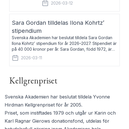
fem av de kungliga akademierna det så
2026-03-12
kallade Bernadotteprogrammet med
syfte att genom stipendier erbjuda stöd
och fortbildning till fo
Sara Gordan tilldelas Ilona Kohrtz’
stipendium
Svenska Akademien har beslutat tilldela Sara Gordan
Ilona Kohrtz’ stipendium för år 2026–2027. Stipendiet är
på 40 000 kronor per år. Sara Gordan, född 1972, är
författare och översättare. Hon debuterade 2006 med
2026-03-11
det prosalyriska verket En
Kellgrenpriset
Svenska Akademien har beslutat tilldela Yvonne
Hirdman Kellgrenpriset för år 2005.
Priset, som instiftades 1979 och utgår ur Karin och
Karl Ragnar Gierows donationsfond, utdelas för