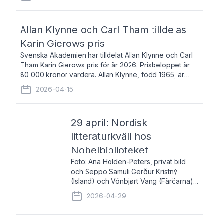
återkommande för Svenska Dagbladet, Ups
Allan Klynne och Carl Tham tilldelas
Karin Gierows pris
Svenska Akademien har tilldelat Allan Klynne och Carl
Tham Karin Gierows pris för år 2026. Prisbeloppet är
80 000 kronor vardera. Allan Klynne, född 1965, är
arkeolog, författare, översättare och fil.dr i antikens
2026-04-15
kultur och samhällsliv. Ut
29 april: Nordisk
litteraturkväll hos
Nobelbiblioteket
Foto: Ana Holden-Peters, privat bild
och Seppo Samuli Gerður Kristný
(Island) och Vónbjørt Vang (Färöarna)
läser ur sina verk och samtalar med
2026-04-29
John Swedenmark. De läser upp på
färöiska, isländska och svenska och