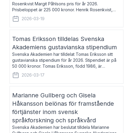
Rosenkvist Margit Påhlsons pris för år 2026.
Prisbeloppet är 225 000 kronor. Henrik Rosenkvist,
född 1965, är professor i nordiska språk vid Göteborgs
2026-03-19
universitet. Han disputerade 2004 på avhan
Tomas Eriksson tilldelas Svenska
Akademiens gustavianska stipendium
Svenska Akademien har tilldelat Tomas Eriksson sitt
gustavianska stipendium för år 2026. Stipendiet är på
50 000 kronor. Tomas Eriksson, född 1986, är
projektledare inom marknadsföring och författare och
2026-03-17
utkom i fjol med boken Syndabocken.
Marianne Gullberg och Gisela
Håkansson belönas för framstående
förtjänster inom svensk
språkforskning och språkvård
Svenska Akademien har beslutat tilldela Marianne