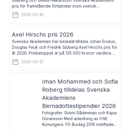
Gullberg och Gisela Håkansson Svenska Akademiens
pris för framstående förtjänster inom svensk
språkforskning och språkvård till minne av Carl Gabriel
2026-03-16
och Karin Forsberg för år 2026. Prissumma
Axel Hirschs pris 2026
Svenska Akademien har beslutat tilldela Johan Erséus,
Douglas Feuk och Fredrik Sjöberg Axel Hirschs pris för
år 2026. Prisbeloppet är på 125 000 kronor vardera.
Johan Erséus, född 1959, är fackboksförfattare och
2026-03-12
journalist med mångårigt för
Iman Mohammed och Sofia
Roberg tilldelas Svenska
Akademiens
Bernadottestipendier 2026
Fotografer: Robin Rådenman och Kajsa
Göransson Med anledning av H.M.
Konungens 70-årsdag 2016 instiftade