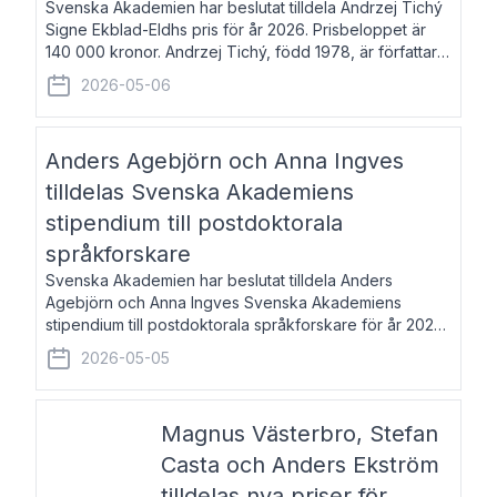
Svenska Akademien har beslutat tilldela Andrzej Tichý
Signe Ekblad-Eldhs pris för år 2026. Prisbeloppet är
140 000 kronor. Andrzej Tichý, född 1978, är författare
och kulturskribent. Han debuterade 2005 med den
2026-05-06
lovordade romanen Sex liter l
Anders Agebjörn och Anna Ingves
tilldelas Svenska Akademiens
stipendium till postdoktorala
språkforskare
Svenska Akademien har beslutat tilldela Anders
Agebjörn och Anna Ingves Svenska Akademiens
stipendium till postdoktorala språkforskare för år 2026.
Stipendiebeloppet är 75 000 kronor per mottagare.
2026-05-05
Anders Agebjörn, född 1984, är universitet
Magnus Västerbro, Stefan
Casta och Anders Ekström
tilldelas nya priser för