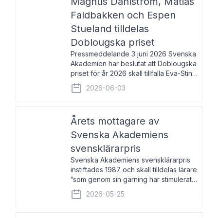
Magnus Dahlström, Matias
Faldbakken och Espen
Stueland tilldelas
Doblougska priset
Pressmeddelande 3 juni 2026 Svenska
Akademien har beslutat att Doblougska
priset för år 2026 skall tillfalla Eva-Stina
Byggmästar, Magnus Dahlström, Matias
2026-06-03
Faldbakken samt Espen Stueland.
Prisbeloppet är 200 000 svenska
kronor per mottagare
Årets mottagare av
Svenska Akademiens
svensklärarpris
Svenska Akademiens svensklärarpris
instiftades 1987 och skall tilldelas lärare
”som genom sin gärning har stimulerat
intresset hos unga människor för
2026-05-25
svenska språket och litteraturen”.
Prisutdelning och samtal med