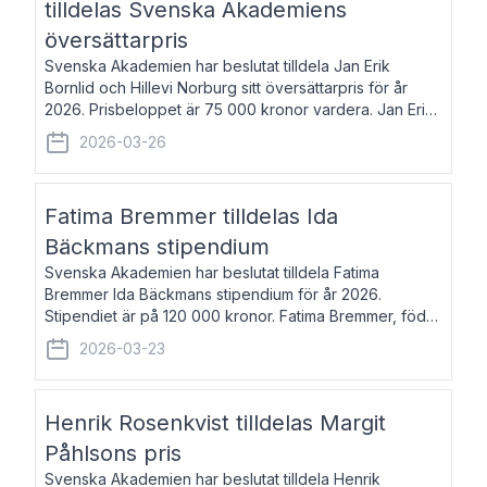
tilldelas Svenska Akademiens
översättarpris
Svenska Akademien har beslutat tilldela Jan Erik
Bornlid och Hillevi Norburg sitt översättarpris för år
2026. Prisbeloppet är 75 000 kronor vardera. Jan Erik
Bornlid, född 1947, är översättare från tyska. Han är
2026-03-26
främst känd för sina översät
Fatima Bremmer tilldelas Ida
Bäckmans stipendium
Svenska Akademien har beslutat tilldela Fatima
Bremmer Ida Bäckmans stipendium för år 2026.
Stipendiet är på 120 000 kronor. Fatima Bremmer, född
1977, är journalist och författare. Hon utkom i fjol med
2026-03-23
boken Ligan. Klarakvarterens blodsyst
Henrik Rosenkvist tilldelas Margit
Påhlsons pris
Svenska Akademien har beslutat tilldela Henrik