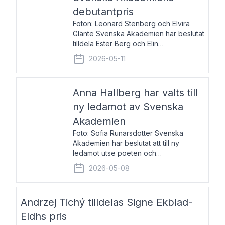
debutantpris
Foton: Leonard Stenberg och Elvira
Glänte Svenska Akademien har beslutat
tilldela Ester Berg och Elin
Michaelsdotter Svenska Akademiens
2026-05-11
debutantpris för år 2026. Priset är
nyinstiftat och syftar till att lyfta fram
intressanta och löftesrik
Anna Hallberg har valts till
ny ledamot av Svenska
Akademien
Foto: Sofia Runarsdotter Svenska
Akademien har beslutat att till ny
ledamot utse poeten och
litteraturkritikern Anna Hallberg. Hon
2026-05-08
efterträder poeten Tua Forsström på
stol 18 och kommer att ta sitt inträde vid
Akademiens högtidssammankomst
Andrzej Tichý tilldelas Signe Ekblad-
Eldhs pris