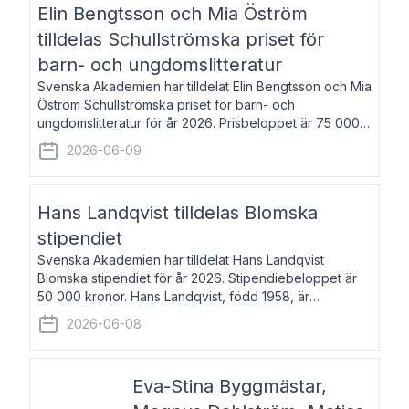
Elin Bengtsson och Mia Öström
tilldelas Schullströmska priset för
barn- och ungdomslitteratur
Svenska Akademien har tilldelat Elin Bengtsson och Mia
Öström Schullströmska priset för barn- och
ungdomslitteratur för år 2026. Prisbeloppet är 75 000
kronor vardera. Elin Bengtsson, född 1987, är författare
2026-06-09
och forskare i genusvetenskap.
Hans Landqvist tilldelas Blomska
stipendiet
Svenska Akademien har tilldelat Hans Landqvist
Blomska stipendiet för år 2026. Stipendiebeloppet är
50 000 kronor. Hans Landqvist, född 1958, är
professor i svenska vid Göteborgs universitet. Han
2026-06-08
disputerade år 2000 på avhandlingen Författn
Eva-Stina Byggmästar,