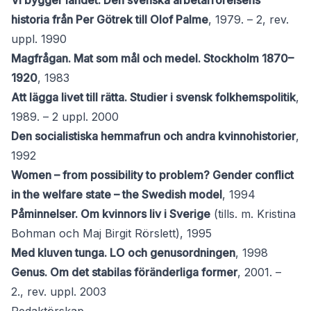
Vi bygger landet. Den svenska arbetarrörelsens
historia från Per Götrek till Olof Palme
, 1979. – 2, rev.
uppl. 1990
Magfrågan. Mat som mål och medel. Stockholm 1870–
1920
, 1983
Att lägga livet till rätta. Studier i svensk folkhemspolitik
,
1989. – 2 uppl. 2000
Den socialistiska hemmafrun och andra kvinnohistorier
,
1992
Women – from possibility to problem? Gender conflict
in the welfare state – the Swedish model
, 1994
Påminnelser. Om kvinnors liv i Sverige
(tills. m. Kristina
Bohman och Maj Birgit Rörslett), 1995
Med kluven tunga. LO och genusordningen
, 1998
Genus. Om det stabilas föränderliga former
, 2001. –
2., rev. uppl. 2003