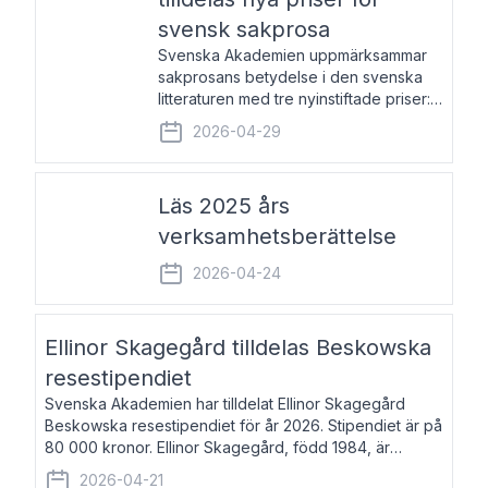
svensk sakprosa
Svenska Akademien uppmärksammar
sakprosans betydelse i den svenska
litteraturen med tre nyinstiftade priser:
Svenska Akademiens pris till
2026-04-29
framstående författare av svensk
sakprosa som i år går till Magnus
Västerbro, Svenska Akademiens pris
Läs 2025 års
verksamhetsberättelse
2026-04-24
Ellinor Skagegård tilldelas Beskowska
resestipendiet
Svenska Akademien har tilldelat Ellinor Skagegård
Beskowska resestipendiet för år 2026. Stipendiet är på
80 000 kronor. Ellinor Skagegård, född 1984, är
författare, journalist och musiker. Hon skriver
2026-04-21