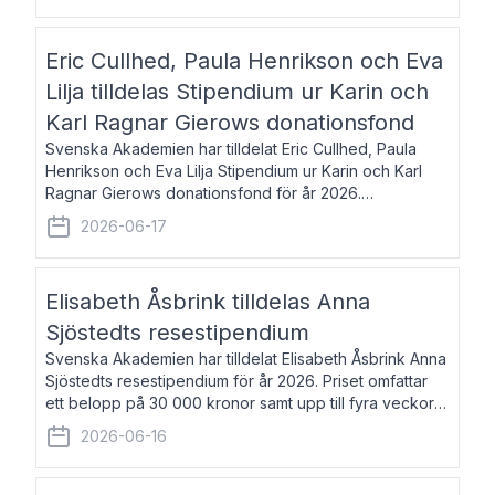
Eric Cullhed, Paula Henrikson och Eva
Lilja tilldelas Stipendium ur Karin och
Karl Ragnar Gierows donationsfond
Svenska Akademien har tilldelat Eric Cullhed, Paula
Henrikson och Eva Lilja Stipendium ur Karin och Karl
Ragnar Gierows donationsfond för år 2026.
Stipendiebeloppet är på 70 000 kronor vardera. Eric
2026-06-17
Cullhed, född 1985, är professor i grekis
Elisabeth Åsbrink tilldelas Anna
Sjöstedts resestipendium
Svenska Akademien har tilldelat Elisabeth Åsbrink Anna
Sjöstedts resestipendium för år 2026. Priset omfattar
ett belopp på 30 000 kronor samt upp till fyra veckors
fri vistelse i Akademiens lägenhet i Berlin. Elisabeth
2026-06-16
Åsbrink, född 1965 oc