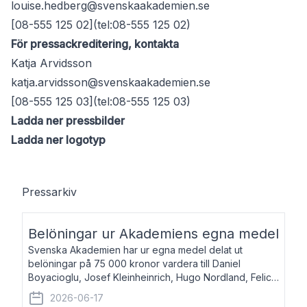
louise.hedberg@svenskaakademien.se
[08-555 125 02](tel:08-555 125 02)
För pressackreditering, kontakta
Katja Arvidsson
katja.arvidsson@svenskaakademien.se
[08-555 125 03](tel:08-555 125 03)
Ladda ner pressbilder
Ladda ner logotyp
Pressarkiv
Belöningar ur Akademiens egna medel
Svenska Akademien har ur egna medel delat ut
belöningar på 75 000 kronor vardera till Daniel
Boyacioglu, Josef Kleinheinrich, Hugo Nordland, Felicia
Stenroth och Svante Strandberg. Daniel Boyacioglu,
2026-06-17
född 1981, är poet och scenartist. Josef