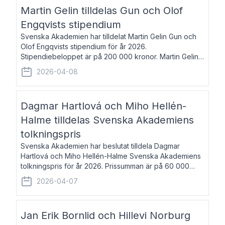
talar om språk och poesi – o
Martin Gelin tilldelas Gun och Olof
Engqvists stipendium
Svenska Akademien har tilldelat Martin Gelin Gun och
Olof Engqvists stipendium för år 2026.
Stipendiebeloppet är på 200 000 kronor. Martin Gelin,
född 1978, är journalist och författare. Han lever
2026-04-08
numera i Paris men var under många år bosat
Dagmar Hartlová och Miho Hellén-
Halme tilldelas Svenska Akademiens
tolkningspris
Svenska Akademien har beslutat tilldela Dagmar
Hartlová och Miho Hellén-Halme Svenska Akademiens
tolkningspris för år 2026. Prissumman är på 60 000
kronor var. Dagmar Hartlová, född 1951, översätter
2026-04-07
huvudsakligen från svenska till tjeckiska
Jan Erik Bornlid och Hillevi Norburg