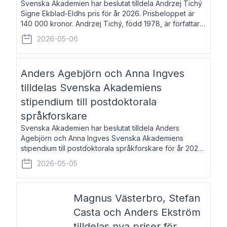
Svenska Akademien har beslutat tilldela Andrzej Tichý
Signe Ekblad-Eldhs pris för år 2026. Prisbeloppet är
140 000 kronor. Andrzej Tichý, född 1978, är författare
och kulturskribent. Han debuterade 2005 med den
2026-05-06
lovordade romanen Sex liter l
Anders Agebjörn och Anna Ingves
tilldelas Svenska Akademiens
stipendium till postdoktorala
språkforskare
Svenska Akademien har beslutat tilldela Anders
Agebjörn och Anna Ingves Svenska Akademiens
stipendium till postdoktorala språkforskare för år 2026.
Stipendiebeloppet är 75 000 kronor per mottagare.
2026-05-05
Anders Agebjörn, född 1984, är universitet
Magnus Västerbro, Stefan
Casta och Anders Ekström
tilldelas nya priser för