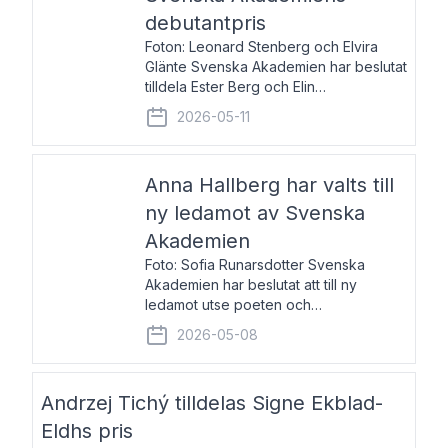
debutantpris
Foton: Leonard Stenberg och Elvira
Glänte Svenska Akademien har beslutat
tilldela Ester Berg och Elin
Michaelsdotter Svenska Akademiens
2026-05-11
debutantpris för år 2026. Priset är
nyinstiftat och syftar till att lyfta fram
intressanta och löftesrik
Anna Hallberg har valts till
ny ledamot av Svenska
Akademien
Foto: Sofia Runarsdotter Svenska
Akademien har beslutat att till ny
ledamot utse poeten och
litteraturkritikern Anna Hallberg. Hon
2026-05-08
efterträder poeten Tua Forsström på
stol 18 och kommer att ta sitt inträde vid
Akademiens högtidssammankomst
Andrzej Tichý tilldelas Signe Ekblad-
Eldhs pris