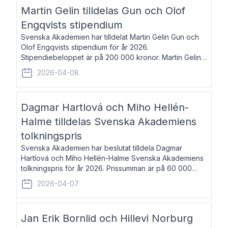
talar om språk och poesi – o
Martin Gelin tilldelas Gun och Olof
Engqvists stipendium
Svenska Akademien har tilldelat Martin Gelin Gun och
Olof Engqvists stipendium för år 2026.
Stipendiebeloppet är på 200 000 kronor. Martin Gelin,
född 1978, är journalist och författare. Han lever
2026-04-08
numera i Paris men var under många år bosat
Dagmar Hartlová och Miho Hellén-
Halme tilldelas Svenska Akademiens
tolkningspris
Svenska Akademien har beslutat tilldela Dagmar
Hartlová och Miho Hellén-Halme Svenska Akademiens
tolkningspris för år 2026. Prissumman är på 60 000
kronor var. Dagmar Hartlová, född 1951, översätter
2026-04-07
huvudsakligen från svenska till tjeckiska
Jan Erik Bornlid och Hillevi Norburg