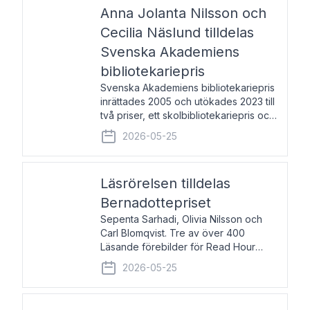
pristagarna äger rum under
Anna Jolanta Nilsson och
Cecilia Näslund tilldelas
Svenska Akademiens
bibliotekariepris
Svenska Akademiens bibliotekariepris
inrättades 2005 och utökades 2023 till
två priser, ett skolbibliotekariepris och
ett folkbibliotekariepris. Priserna skall
2026-05-25
tilldelas bibliotekarier vid svenska folk-
och skolbibliotek som gjort värdefull
Läsrörelsen tilldelas
Bernadottepriset
Sepenta Sarhadi, Olivia Nilsson och
Carl Blomqvist. Tre av över 400
Läsande förebilder för Read Hour
Sverige. Foto: Michael Wall. Den ideella
2026-05-25
föreningen Läsrörelsen tilldelas
Bernadottepriset 2026 för att den
under ett kvarts sekel gjort re