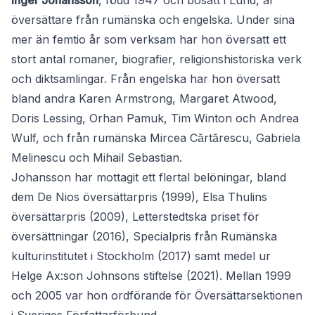
Inger Johansson
, född 1947 och bosatt i Lund, är
översättare från rumänska och engelska. Under sina
mer än femtio år som verksam har hon översatt ett
stort antal romaner, biografier, religionshistoriska verk
och diktsamlingar. Från engelska har hon översatt
bland andra Karen Armstrong, Margaret Atwood,
Doris Lessing, Orhan Pamuk, Tim Winton och Andrea
Wulf, och från rumänska Mircea Cărtărescu, Gabriela
Melinescu och Mihail Sebastian.
Johansson har mottagit ett flertal belöningar, bland
dem De Nios översättarpris (1999), Elsa Thulins
översättarpris (2009), Letterstedtska priset för
översättningar (2016), Specialpris från Rumänska
kulturinstitutet i Stockholm (2017) samt medel ur
Helge Ax:son Johnsons stiftelse (2021). Mellan 1999
och 2005 var hon ordförande för Översättarsektionen