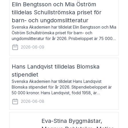
Elin Bengtsson och Mia Öström
tilldelas Schullströmska priset för
barn- och ungdomslitteratur
Svenska Akademien har tilldelat Elin Bengtsson och Mia
Öström Schullströmska priset för barn- och
ungdomslitteratur för år 2026. Prisbeloppet är 75 000
kronor vardera. Elin Bengtsson, född 1987, är författare
2026-06-09
och forskare i genusvetenskap.
Hans Landqvist tilldelas Blomska
stipendiet
Svenska Akademien har tilldelat Hans Landqvist
Blomska stipendiet för år 2026. Stipendiebeloppet är
50 000 kronor. Hans Landqvist, född 1958, är
professor i svenska vid Göteborgs universitet. Han
2026-06-08
disputerade år 2000 på avhandlingen Författn
Eva-Stina Byggmästar,