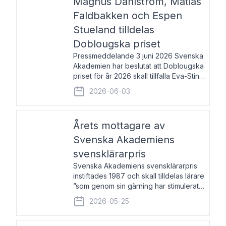
Magnus Dahlström, Matias
Faldbakken och Espen
Stueland tilldelas
Doblougska priset
Pressmeddelande 3 juni 2026 Svenska
Akademien har beslutat att Doblougska
priset för år 2026 skall tillfalla Eva-Stina
Byggmästar, Magnus Dahlström, Matias
2026-06-03
Faldbakken samt Espen Stueland.
Prisbeloppet är 200 000 svenska
kronor per mottagare
Årets mottagare av
Svenska Akademiens
svensklärarpris
Svenska Akademiens svensklärarpris
instiftades 1987 och skall tilldelas lärare
”som genom sin gärning har stimulerat
intresset hos unga människor för
2026-05-25
svenska språket och litteraturen”.
Prisutdelning och samtal med