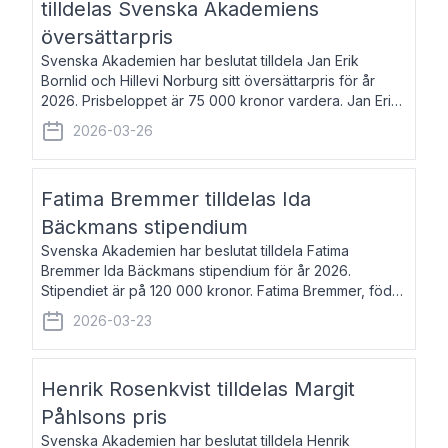
tilldelas Svenska Akademiens
översättarpris
Svenska Akademien har beslutat tilldela Jan Erik
Bornlid och Hillevi Norburg sitt översättarpris för år
2026. Prisbeloppet är 75 000 kronor vardera. Jan Erik
Bornlid, född 1947, är översättare från tyska. Han är
2026-03-26
främst känd för sina översät
Fatima Bremmer tilldelas Ida
Bäckmans stipendium
Svenska Akademien har beslutat tilldela Fatima
Bremmer Ida Bäckmans stipendium för år 2026.
Stipendiet är på 120 000 kronor. Fatima Bremmer, född
1977, är journalist och författare. Hon utkom i fjol med
2026-03-23
boken Ligan. Klarakvarterens blodsyst
Henrik Rosenkvist tilldelas Margit
Påhlsons pris
Svenska Akademien har beslutat tilldela Henrik