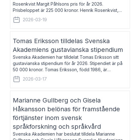
Rosenkvist Margit Påhlsons pris för år 2026.
Prisbeloppet är 225 000 kronor. Henrik Rosenkvist,
född 1965, är professor i nordiska språk vid Göteborgs
2026-03-19
universitet. Han disputerade 2004 på avhan
Tomas Eriksson tilldelas Svenska
Akademiens gustavianska stipendium
Svenska Akademien har tilldelat Tomas Eriksson sitt
gustavianska stipendium för år 2026. Stipendiet är på
50 000 kronor. Tomas Eriksson, född 1986, är
projektledare inom marknadsföring och författare och
2026-03-17
utkom i fjol med boken Syndabocken.
Marianne Gullberg och Gisela
Håkansson belönas för framstående
förtjänster inom svensk
språkforskning och språkvård
Svenska Akademien har beslutat tilldela Marianne