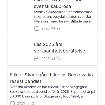
svensk sakprosa
Svenska Akademien uppmärksammar
sakprosans betydelse i den svenska
litteraturen med tre nyinstiftade priser:
Svenska Akademiens pris till
2026-04-29
framstående författare av svensk
sakprosa som i år går till Magnus
Västerbro, Svenska Akademiens pris
Läs 2025 års
verksamhetsberättelse
2026-04-24
Ellinor Skagegård tilldelas Beskowska
resestipendiet
Svenska Akademien har tilldelat Ellinor Skagegård
Beskowska resestipendiet för år 2026. Stipendiet är på
80 000 kronor. Ellinor Skagegård, född 1984, är
författare, journalist och musiker. Hon skriver
2026-04-21