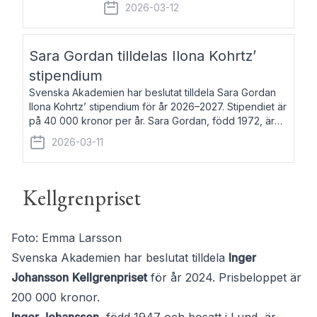
fem av de kungliga akademierna det så
2026-03-12
kallade Bernadotteprogrammet med
syfte att genom stipendier erbjuda stöd
och fortbildning till fo
Sara Gordan tilldelas Ilona Kohrtz’
stipendium
Svenska Akademien har beslutat tilldela Sara Gordan
Ilona Kohrtz’ stipendium för år 2026–2027. Stipendiet är
på 40 000 kronor per år. Sara Gordan, född 1972, är
författare och översättare. Hon debuterade 2006 med
2026-03-11
det prosalyriska verket En
Kellgrenpriset
Foto: Emma Larsson
Svenska Akademien har beslutat tilldela
Inger
Johansson
Kellgrenpriset
för år 2024. Prisbeloppet är
200 000 kronor.