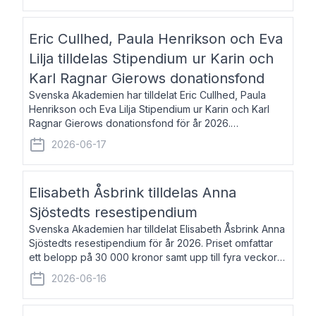
Eric Cullhed, Paula Henrikson och Eva
Lilja tilldelas Stipendium ur Karin och
Karl Ragnar Gierows donationsfond
Svenska Akademien har tilldelat Eric Cullhed, Paula
Henrikson och Eva Lilja Stipendium ur Karin och Karl
Ragnar Gierows donationsfond för år 2026.
Stipendiebeloppet är på 70 000 kronor vardera. Eric
2026-06-17
Cullhed, född 1985, är professor i grekis
Elisabeth Åsbrink tilldelas Anna
Sjöstedts resestipendium
Svenska Akademien har tilldelat Elisabeth Åsbrink Anna
Sjöstedts resestipendium för år 2026. Priset omfattar
ett belopp på 30 000 kronor samt upp till fyra veckors
fri vistelse i Akademiens lägenhet i Berlin. Elisabeth
2026-06-16
Åsbrink, född 1965 oc