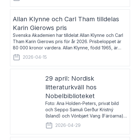
återkommande för Svenska Dagbladet, Ups
Allan Klynne och Carl Tham tilldelas
Karin Gierows pris
Svenska Akademien har tilldelat Allan Klynne och Carl
Tham Karin Gierows pris för år 2026. Prisbeloppet är
80 000 kronor vardera. Allan Klynne, född 1965, är
arkeolog, författare, översättare och fil.dr i antikens
2026-04-15
kultur och samhällsliv. Ut
29 april: Nordisk
litteraturkväll hos
Nobelbiblioteket
Foto: Ana Holden-Peters, privat bild
och Seppo Samuli Gerður Kristný
(Island) och Vónbjørt Vang (Färöarna)
läser ur sina verk och samtalar med
2026-04-29
John Swedenmark. De läser upp på
färöiska, isländska och svenska och