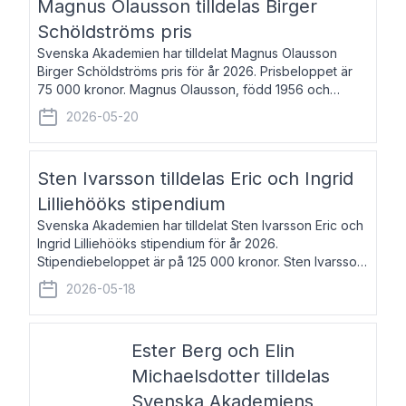
Magnus Olausson tilldelas Birger
Schöldströms pris
Svenska Akademien har tilldelat Magnus Olausson
Birger Schöldströms pris för år 2026. Prisbeloppet är
75 000 kronor. Magnus Olausson, född 1956 och
bosatt i Stockholm, är konstvetare, museiman och
2026-05-20
hovman. Han disputerade 1993 vid Uppsala un
Sten Ivarsson tilldelas Eric och Ingrid
Lilliehööks stipendium
Svenska Akademien har tilldelat Sten Ivarsson Eric och
Ingrid Lilliehööks stipendium för år 2026.
Stipendiebeloppet är på 125 000 kronor. Sten Ivarsson,
född 1979, är mediateksamordnare vid
2026-05-18
Söderslättsgymnasiet i Trelleborg. Här har han på
Ester Berg och Elin
Michaelsdotter tilldelas
Svenska Akademiens