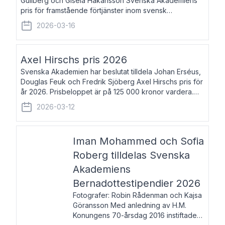
Gullberg och Gisela Håkansson Svenska Akademiens
pris för framstående förtjänster inom svensk
språkforskning och språkvård till minne av Carl Gabriel
2026-03-16
och Karin Forsberg för år 2026. Prissumma
Axel Hirschs pris 2026
Svenska Akademien har beslutat tilldela Johan Erséus,
Douglas Feuk och Fredrik Sjöberg Axel Hirschs pris för
år 2026. Prisbeloppet är på 125 000 kronor vardera.
Johan Erséus, född 1959, är fackboksförfattare och
2026-03-12
journalist med mångårigt för
Iman Mohammed och Sofia
Roberg tilldelas Svenska
Akademiens
Bernadottestipendier 2026
Fotografer: Robin Rådenman och Kajsa
Göransson Med anledning av H.M.
Konungens 70-årsdag 2016 instiftade