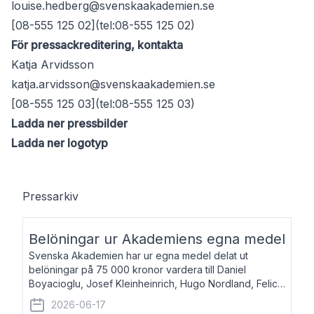
louise.hedberg@svenskaakademien.se
[08-555 125 02](tel:08-555 125 02)
För pressackreditering, kontakta
Katja Arvidsson
katja.arvidsson@svenskaakademien.se
[08-555 125 03](tel:08-555 125 03)
Ladda ner pressbilder
Ladda ner logotyp
Pressarkiv
Belöningar ur Akademiens egna medel
Svenska Akademien har ur egna medel delat ut
belöningar på 75 000 kronor vardera till Daniel
Boyacioglu, Josef Kleinheinrich, Hugo Nordland, Felicia
Stenroth och Svante Strandberg. Daniel Boyacioglu,
2026-06-17
född 1981, är poet och scenartist. Josef