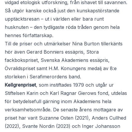
vidgad etologisk utforskning, från ishavet till savannen.
Så utgör kanske också just den kunskapstörstande
upptäcktsresan – ut i världen eller bara runt
husknuten – den tydligaste röda tråden genom hela
hennes författarskap.
Till de priser och utmärkelser Nina Burton tillerkänts
hör även Gerard Bonniers essäpris, Stora
fackbokspriset, Svenska Akademiens essäpris,
Övralidspriset samt H.M. Konungens medalj av 8:e
storleken i Serafimerordens band.
Kellgrenpriset
, som instiftades 1979 och utgår ur
Stiftelsen Karin och Karl Ragnar Gierows fond, utdelas
för betydelsefull gärning inom Akademiens hela
verksamhetsområde. De senaste årens mottagare av
priset har varit Suzanne Osten (2021), Anders Cullhed
(2022), Svante Nordin (2023) och Inger Johansson