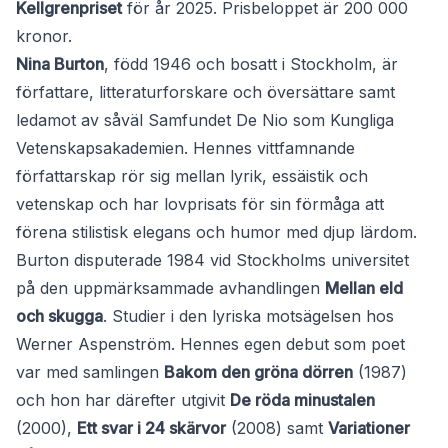
Kellgrenpriset
för år 2025. Prisbeloppet är 200 000
kronor.
Nina Burton
, född 1946 och bosatt i Stockholm, är
författare, litteraturforskare och översättare samt
ledamot av såväl Samfundet De Nio som Kungliga
Vetenskapsakademien. Hennes vittfamnande
författarskap rör sig mellan lyrik, essäistik och
vetenskap och har lovprisats för sin förmåga att
förena stilistisk elegans och humor med djup lärdom.
Burton disputerade 1984 vid Stockholms universitet
på den uppmärksammade avhandlingen
Mellan eld
och skugga
. Studier i den lyriska motsägelsen hos
Werner Aspenström. Hennes egen debut som poet
var med samlingen
Bakom den gröna dörren
(1987)
och hon har därefter utgivit
De röda minustalen
(2000),
Ett svar i 24 skärvor
(2008) samt
Variationer