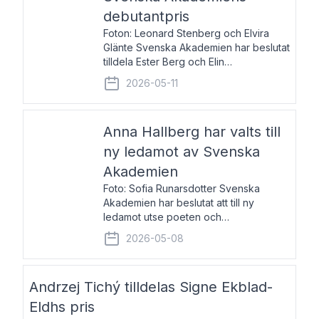
debutantpris
Foton: Leonard Stenberg och Elvira
Glänte Svenska Akademien har beslutat
tilldela Ester Berg och Elin
Michaelsdotter Svenska Akademiens
2026-05-11
debutantpris för år 2026. Priset är
nyinstiftat och syftar till att lyfta fram
intressanta och löftesrik
Anna Hallberg har valts till
ny ledamot av Svenska
Akademien
Foto: Sofia Runarsdotter Svenska
Akademien har beslutat att till ny
ledamot utse poeten och
litteraturkritikern Anna Hallberg. Hon
2026-05-08
efterträder poeten Tua Forsström på
stol 18 och kommer att ta sitt inträde vid
Akademiens högtidssammankomst
Andrzej Tichý tilldelas Signe Ekblad-
Eldhs pris