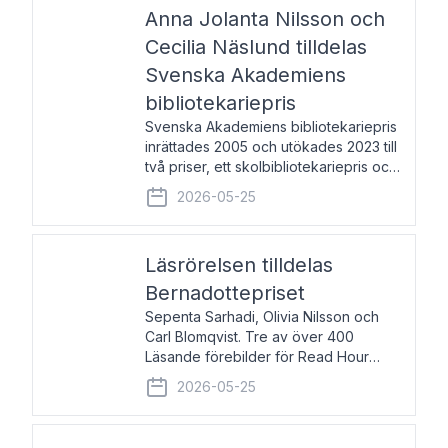
pristagarna äger rum under
Anna Jolanta Nilsson och
Cecilia Näslund tilldelas
Svenska Akademiens
bibliotekariepris
Svenska Akademiens bibliotekariepris
inrättades 2005 och utökades 2023 till
två priser, ett skolbibliotekariepris och
ett folkbibliotekariepris. Priserna skall
2026-05-25
tilldelas bibliotekarier vid svenska folk-
och skolbibliotek som gjort värdefull
Läsrörelsen tilldelas
Bernadottepriset
Sepenta Sarhadi, Olivia Nilsson och
Carl Blomqvist. Tre av över 400
Läsande förebilder för Read Hour
Sverige. Foto: Michael Wall. Den ideella
2026-05-25
föreningen Läsrörelsen tilldelas
Bernadottepriset 2026 för att den
under ett kvarts sekel gjort re