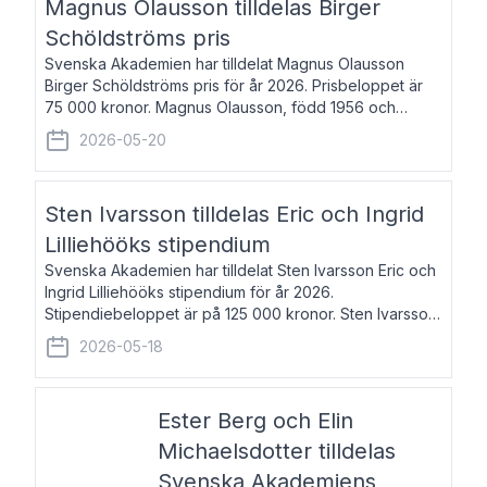
Magnus Olausson tilldelas Birger
Schöldströms pris
Svenska Akademien har tilldelat Magnus Olausson
Birger Schöldströms pris för år 2026. Prisbeloppet är
75 000 kronor. Magnus Olausson, född 1956 och
bosatt i Stockholm, är konstvetare, museiman och
2026-05-20
hovman. Han disputerade 1993 vid Uppsala un
Sten Ivarsson tilldelas Eric och Ingrid
Lilliehööks stipendium
Svenska Akademien har tilldelat Sten Ivarsson Eric och
Ingrid Lilliehööks stipendium för år 2026.
Stipendiebeloppet är på 125 000 kronor. Sten Ivarsson,
född 1979, är mediateksamordnare vid
2026-05-18
Söderslättsgymnasiet i Trelleborg. Här har han på
Ester Berg och Elin
Michaelsdotter tilldelas
Svenska Akademiens