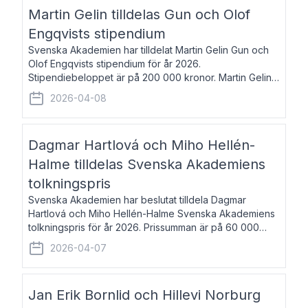
talar om språk och poesi – o
Martin Gelin tilldelas Gun och Olof
Engqvists stipendium
Svenska Akademien har tilldelat Martin Gelin Gun och
Olof Engqvists stipendium för år 2026.
Stipendiebeloppet är på 200 000 kronor. Martin Gelin,
född 1978, är journalist och författare. Han lever
2026-04-08
numera i Paris men var under många år bosat
Dagmar Hartlová och Miho Hellén-
Halme tilldelas Svenska Akademiens
tolkningspris
Svenska Akademien har beslutat tilldela Dagmar
Hartlová och Miho Hellén-Halme Svenska Akademiens
tolkningspris för år 2026. Prissumman är på 60 000
kronor var. Dagmar Hartlová, född 1951, översätter
2026-04-07
huvudsakligen från svenska till tjeckiska
Jan Erik Bornlid och Hillevi Norburg