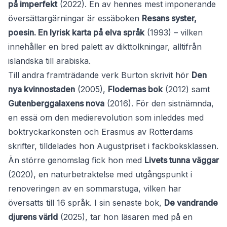
på imperfekt
(2022). En av hennes mest imponerande
översättargärningar är essäboken
Resans syster,
poesin. En lyrisk karta på elva språk
(1993) – vilken
innehåller en bred palett av dikttolkningar, alltifrån
isländska till arabiska.
Till andra framträdande verk Burton skrivit hör
Den
nya kvinnostaden
(2005),
Flodernas bok
(2012) samt
Gutenberggalaxens nova
(2016). För den sistnämnda,
en essä om den medierevolution som inleddes med
boktryckarkonsten och Erasmus av Rotterdams
skrifter, tilldelades hon Augustpriset i fackboksklassen.
Än större genomslag fick hon med
Livets tunna väggar
(2020), en naturbetraktelse med utgångspunkt i
renoveringen av en sommarstuga, vilken har
översatts till 16 språk. I sin senaste bok,
De vandrande
djurens värld
(2025), tar hon läsaren med på en