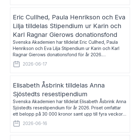
Eric Cullhed, Paula Henrikson och Eva
Lilja tilldelas Stipendium ur Karin och
Karl Ragnar Gierows donationsfond
Svenska Akademien har tilldelat Eric Cullhed, Paula
Henrikson och Eva Lilja Stipendium ur Karin och Karl
Ragnar Gierows donationsfond för år 2026.
Stipendiebeloppet är på 70 000 kronor vardera. Eric
2026-06-17
Cullhed, född 1985, är professor i grekis
Elisabeth Åsbrink tilldelas Anna
Sjöstedts resestipendium
Svenska Akademien har tilldelat Elisabeth Åsbrink Anna
Sjöstedts resestipendium för år 2026. Priset omfattar
ett belopp på 30 000 kronor samt upp till fyra veckors
fri vistelse i Akademiens lägenhet i Berlin. Elisabeth
2026-06-16
Åsbrink, född 1965 oc