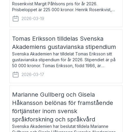
Rosenkvist Margit Påhlsons pris för år 2026.
Prisbeloppet är 225 000 kronor. Henrik Rosenkvist,
född 1965, är professor i nordiska språk vid Göteborgs
2026-03-19
universitet. Han disputerade 2004 på avhan
Tomas Eriksson tilldelas Svenska
Akademiens gustavianska stipendium
Svenska Akademien har tilldelat Tomas Eriksson sitt
gustavianska stipendium för år 2026. Stipendiet är på
50 000 kronor. Tomas Eriksson, född 1986, är
projektledare inom marknadsföring och författare och
2026-03-17
utkom i fjol med boken Syndabocken.
Marianne Gullberg och Gisela
Håkansson belönas för framstående
förtjänster inom svensk
språkforskning och språkvård
Svenska Akademien har beslutat tilldela Marianne