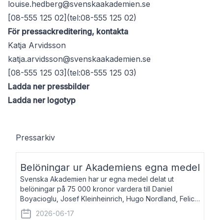
louise.hedberg@svenskaakademien.se
[08-555 125 02](tel:08-555 125 02)
För pressackreditering, kontakta
Katja Arvidsson
katja.arvidsson@svenskaakademien.se
[08-555 125 03](tel:08-555 125 03)
Ladda ner pressbilder
Ladda ner logotyp
Pressarkiv
Belöningar ur Akademiens egna medel
Svenska Akademien har ur egna medel delat ut
belöningar på 75 000 kronor vardera till Daniel
Boyacioglu, Josef Kleinheinrich, Hugo Nordland, Felicia
Stenroth och Svante Strandberg. Daniel Boyacioglu,
2026-06-17
född 1981, är poet och scenartist. Josef