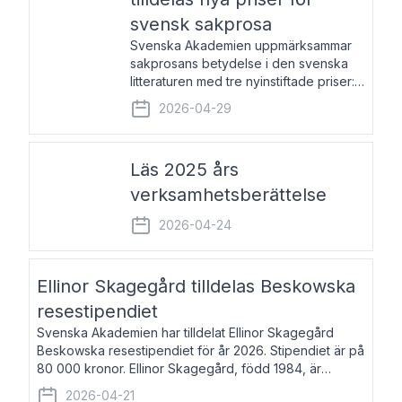
svensk sakprosa
Svenska Akademien uppmärksammar
sakprosans betydelse i den svenska
litteraturen med tre nyinstiftade priser:
Svenska Akademiens pris till
2026-04-29
framstående författare av svensk
sakprosa som i år går till Magnus
Västerbro, Svenska Akademiens pris
Läs 2025 års
verksamhetsberättelse
2026-04-24
Ellinor Skagegård tilldelas Beskowska
resestipendiet
Svenska Akademien har tilldelat Ellinor Skagegård
Beskowska resestipendiet för år 2026. Stipendiet är på
80 000 kronor. Ellinor Skagegård, född 1984, är
författare, journalist och musiker. Hon skriver
2026-04-21