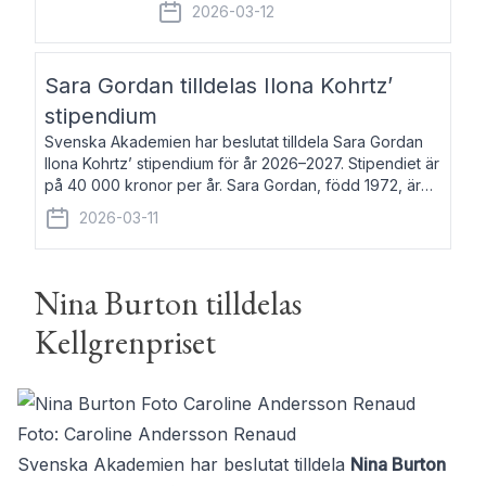
fem av de kungliga akademierna det så
2026-03-12
kallade Bernadotteprogrammet med
syfte att genom stipendier erbjuda stöd
och fortbildning till fo
Sara Gordan tilldelas Ilona Kohrtz’
stipendium
Svenska Akademien har beslutat tilldela Sara Gordan
Ilona Kohrtz’ stipendium för år 2026–2027. Stipendiet är
på 40 000 kronor per år. Sara Gordan, född 1972, är
författare och översättare. Hon debuterade 2006 med
2026-03-11
det prosalyriska verket En
Nina Burton tilldelas
Kellgrenpriset
Foto: Caroline Andersson Renaud
Svenska Akademien har beslutat tilldela
Nina Burton