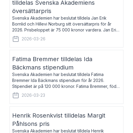
tilldelas Svenska Akademiens
översättarpris
Svenska Akademien har beslutat tilldela Jan Erik
Bornlid och Hillevi Norburg sitt översättarpris för år
2026. Prisbeloppet är 75 000 kronor vardera. Jan Erik
Bornlid, född 1947, är översättare från tyska. Han är
2026-03-26
främst känd för sina översät
Fatima Bremmer tilldelas Ida
Bäckmans stipendium
Svenska Akademien har beslutat tilldela Fatima
Bremmer Ida Bäckmans stipendium för år 2026.
Stipendiet är på 120 000 kronor. Fatima Bremmer, född
1977, är journalist och författare. Hon utkom i fjol med
2026-03-23
boken Ligan. Klarakvarterens blodsyst
Henrik Rosenkvist tilldelas Margit
Påhlsons pris
Svenska Akademien har beslutat tilldela Henrik