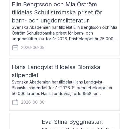
Elin Bengtsson och Mia Öström
tilldelas Schullströmska priset för
barn- och ungdomslitteratur
Svenska Akademien har tilldelat Elin Bengtsson och Mia
Öström Schullströmska priset för barn- och
ungdomslitteratur för år 2026. Prisbeloppet är 75 000
kronor vardera. Elin Bengtsson, född 1987, är författare
2026-06-09
och forskare i genusvetenskap.
Hans Landqvist tilldelas Blomska
stipendiet
Svenska Akademien har tilldelat Hans Landqvist
Blomska stipendiet för år 2026. Stipendiebeloppet är
50 000 kronor. Hans Landqvist, född 1958, är
professor i svenska vid Göteborgs universitet. Han
2026-06-08
disputerade år 2000 på avhandlingen Författn
Eva-Stina Byggmästar,