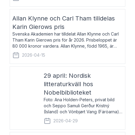
återkommande för Svenska Dagbladet, Ups
Allan Klynne och Carl Tham tilldelas
Karin Gierows pris
Svenska Akademien har tilldelat Allan Klynne och Carl
Tham Karin Gierows pris för år 2026. Prisbeloppet är
80 000 kronor vardera. Allan Klynne, född 1965, är
arkeolog, författare, översättare och fil.dr i antikens
2026-04-15
kultur och samhällsliv. Ut
29 april: Nordisk
litteraturkväll hos
Nobelbiblioteket
Foto: Ana Holden-Peters, privat bild
och Seppo Samuli Gerður Kristný
(Island) och Vónbjørt Vang (Färöarna)
läser ur sina verk och samtalar med
2026-04-29
John Swedenmark. De läser upp på
färöiska, isländska och svenska och