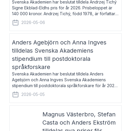
Svenska Akademien har beslutat tilldela Andrzej Tichý
Signe Ekblad-Eldhs pris för år 2026. Prisbeloppet är
140 000 kronor. Andrzej Tichý, född 1978, är författare
och kulturskribent. Han debuterade 2005 med den
2026-05-06
lovordade romanen Sex liter l
Anders Agebjörn och Anna Ingves
tilldelas Svenska Akademiens
stipendium till postdoktorala
språkforskare
Svenska Akademien har beslutat tilldela Anders
Agebjörn och Anna Ingves Svenska Akademiens
stipendium till postdoktorala språkforskare för år 2026.
Stipendiebeloppet är 75 000 kronor per mottagare.
2026-05-05
Anders Agebjörn, född 1984, är universitet
Magnus Västerbro, Stefan
Casta och Anders Ekström
tilldelas nya priser för