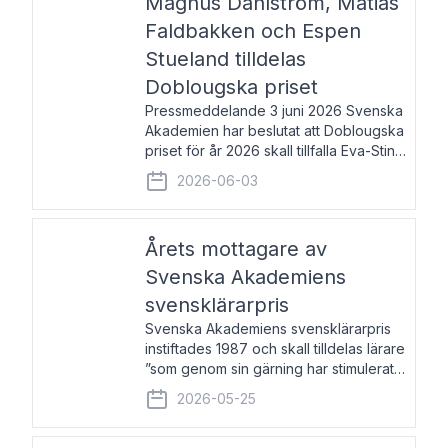
Magnus Dahlström, Matias
Faldbakken och Espen
Stueland tilldelas
Doblougska priset
Pressmeddelande 3 juni 2026 Svenska
Akademien har beslutat att Doblougska
priset för år 2026 skall tillfalla Eva-Stina
Byggmästar, Magnus Dahlström, Matias
2026-06-03
Faldbakken samt Espen Stueland.
Prisbeloppet är 200 000 svenska
kronor per mottagare
Årets mottagare av
Svenska Akademiens
svensklärarpris
Svenska Akademiens svensklärarpris
instiftades 1987 och skall tilldelas lärare
”som genom sin gärning har stimulerat
intresset hos unga människor för
2026-05-25
svenska språket och litteraturen”.
Prisutdelning och samtal med