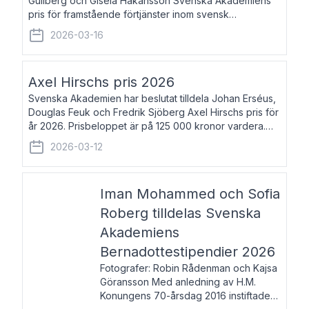
Gullberg och Gisela Håkansson Svenska Akademiens
pris för framstående förtjänster inom svensk
språkforskning och språkvård till minne av Carl Gabriel
2026-03-16
och Karin Forsberg för år 2026. Prissumma
Axel Hirschs pris 2026
Svenska Akademien har beslutat tilldela Johan Erséus,
Douglas Feuk och Fredrik Sjöberg Axel Hirschs pris för
år 2026. Prisbeloppet är på 125 000 kronor vardera.
Johan Erséus, född 1959, är fackboksförfattare och
2026-03-12
journalist med mångårigt för
Iman Mohammed och Sofia
Roberg tilldelas Svenska
Akademiens
Bernadottestipendier 2026
Fotografer: Robin Rådenman och Kajsa
Göransson Med anledning av H.M.
Konungens 70-årsdag 2016 instiftade