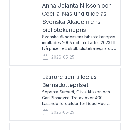
pristagarna äger rum under
Anna Jolanta Nilsson och
Cecilia Näslund tilldelas
Svenska Akademiens
bibliotekariepris
Svenska Akademiens bibliotekariepris
inrättades 2005 och utökades 2023 till
två priser, ett skolbibliotekariepris och
ett folkbibliotekariepris. Priserna skall
2026-05-25
tilldelas bibliotekarier vid svenska folk-
och skolbibliotek som gjort värdefull
Läsrörelsen tilldelas
Bernadottepriset
Sepenta Sarhadi, Olivia Nilsson och
Carl Blomqvist. Tre av över 400
Läsande förebilder för Read Hour
Sverige. Foto: Michael Wall. Den ideella
2026-05-25
föreningen Läsrörelsen tilldelas
Bernadottepriset 2026 för att den
under ett kvarts sekel gjort re