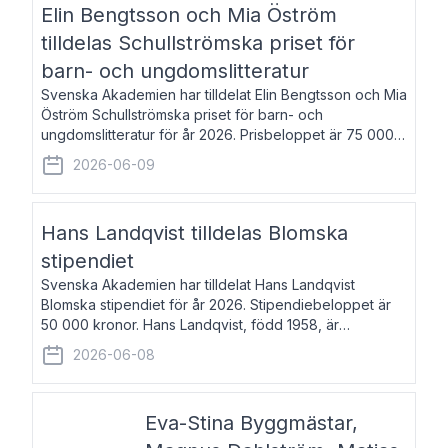
Elin Bengtsson och Mia Öström
tilldelas Schullströmska priset för
barn- och ungdomslitteratur
Svenska Akademien har tilldelat Elin Bengtsson och Mia
Öström Schullströmska priset för barn- och
ungdomslitteratur för år 2026. Prisbeloppet är 75 000
kronor vardera. Elin Bengtsson, född 1987, är författare
2026-06-09
och forskare i genusvetenskap.
Hans Landqvist tilldelas Blomska
stipendiet
Svenska Akademien har tilldelat Hans Landqvist
Blomska stipendiet för år 2026. Stipendiebeloppet är
50 000 kronor. Hans Landqvist, född 1958, är
professor i svenska vid Göteborgs universitet. Han
2026-06-08
disputerade år 2000 på avhandlingen Författn
Eva-Stina Byggmästar,