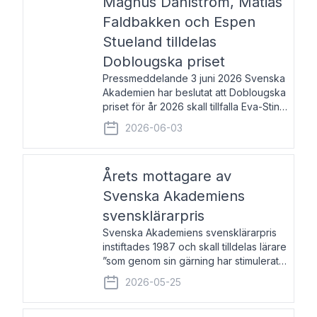
Magnus Dahlström, Matias
Faldbakken och Espen
Stueland tilldelas
Doblougska priset
Pressmeddelande 3 juni 2026 Svenska
Akademien har beslutat att Doblougska
priset för år 2026 skall tillfalla Eva-Stina
Byggmästar, Magnus Dahlström, Matias
2026-06-03
Faldbakken samt Espen Stueland.
Prisbeloppet är 200 000 svenska
kronor per mottagare
Årets mottagare av
Svenska Akademiens
svensklärarpris
Svenska Akademiens svensklärarpris
instiftades 1987 och skall tilldelas lärare
”som genom sin gärning har stimulerat
intresset hos unga människor för
2026-05-25
svenska språket och litteraturen”.
Prisutdelning och samtal med