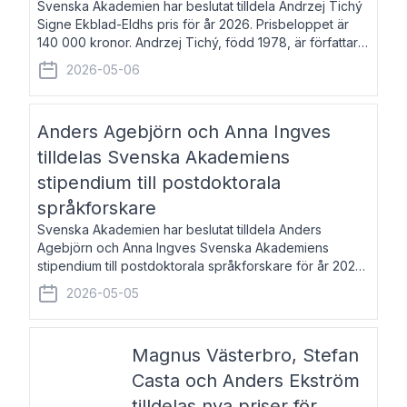
Svenska Akademien har beslutat tilldela Andrzej Tichý
Signe Ekblad-Eldhs pris för år 2026. Prisbeloppet är
140 000 kronor. Andrzej Tichý, född 1978, är författare
och kulturskribent. Han debuterade 2005 med den
2026-05-06
lovordade romanen Sex liter l
Anders Agebjörn och Anna Ingves
tilldelas Svenska Akademiens
stipendium till postdoktorala
språkforskare
Svenska Akademien har beslutat tilldela Anders
Agebjörn och Anna Ingves Svenska Akademiens
stipendium till postdoktorala språkforskare för år 2026.
Stipendiebeloppet är 75 000 kronor per mottagare.
2026-05-05
Anders Agebjörn, född 1984, är universitet
Magnus Västerbro, Stefan
Casta och Anders Ekström
tilldelas nya priser för