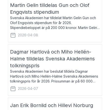
talar om språk och poesi – o
Martin Gelin tilldelas Gun och Olof
Engqvists stipendium
Svenska Akademien har tilldelat Martin Gelin Gun och
Olof Engqvists stipendium för år 2026.
Stipendiebeloppet är på 200 000 kronor. Martin Gelin,
född 1978, är journalist och författare. Han lever
2026-04-08
numera i Paris men var under många år bosat
Dagmar Hartlová och Miho Hellén-
Halme tilldelas Svenska Akademiens
tolkningspris
Svenska Akademien har beslutat tilldela Dagmar
Hartlová och Miho Hellén-Halme Svenska Akademiens
tolkningspris för år 2026. Prissumman är på 60 000
kronor var. Dagmar Hartlová, född 1951, översätter
2026-04-07
huvudsakligen från svenska till tjeckiska
Jan Erik Bornlid och Hillevi Norburg