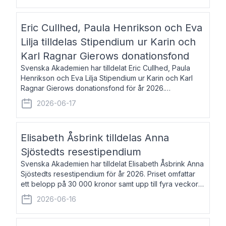
Eric Cullhed, Paula Henrikson och Eva
Lilja tilldelas Stipendium ur Karin och
Karl Ragnar Gierows donationsfond
Svenska Akademien har tilldelat Eric Cullhed, Paula
Henrikson och Eva Lilja Stipendium ur Karin och Karl
Ragnar Gierows donationsfond för år 2026.
Stipendiebeloppet är på 70 000 kronor vardera. Eric
2026-06-17
Cullhed, född 1985, är professor i grekis
Elisabeth Åsbrink tilldelas Anna
Sjöstedts resestipendium
Svenska Akademien har tilldelat Elisabeth Åsbrink Anna
Sjöstedts resestipendium för år 2026. Priset omfattar
ett belopp på 30 000 kronor samt upp till fyra veckors
fri vistelse i Akademiens lägenhet i Berlin. Elisabeth
2026-06-16
Åsbrink, född 1965 oc