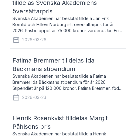
tilldelas Svenska Akademiens
översättarpris
Svenska Akademien har beslutat tilldela Jan Erik
Bornlid och Hillevi Norburg sitt översättarpris för år
2026. Prisbeloppet är 75 000 kronor vardera. Jan Erik
Bornlid, född 1947, är översättare från tyska. Han är
2026-03-26
främst känd för sina översät
Fatima Bremmer tilldelas Ida
Bäckmans stipendium
Svenska Akademien har beslutat tilldela Fatima
Bremmer Ida Bäckmans stipendium för år 2026.
Stipendiet är på 120 000 kronor. Fatima Bremmer, född
1977, är journalist och författare. Hon utkom i fjol med
2026-03-23
boken Ligan. Klarakvarterens blodsyst
Henrik Rosenkvist tilldelas Margit
Påhlsons pris
Svenska Akademien har beslutat tilldela Henrik