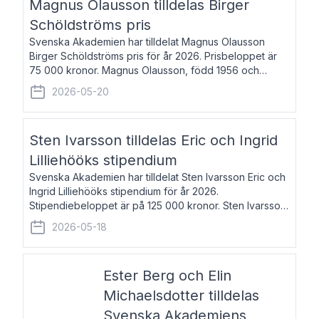
Magnus Olausson tilldelas Birger
Schöldströms pris
Svenska Akademien har tilldelat Magnus Olausson
Birger Schöldströms pris för år 2026. Prisbeloppet är
75 000 kronor. Magnus Olausson, född 1956 och
bosatt i Stockholm, är konstvetare, museiman och
2026-05-20
hovman. Han disputerade 1993 vid Uppsala un
Sten Ivarsson tilldelas Eric och Ingrid
Lilliehööks stipendium
Svenska Akademien har tilldelat Sten Ivarsson Eric och
Ingrid Lilliehööks stipendium för år 2026.
Stipendiebeloppet är på 125 000 kronor. Sten Ivarsson,
född 1979, är mediateksamordnare vid
2026-05-18
Söderslättsgymnasiet i Trelleborg. Här har han på
Ester Berg och Elin
Michaelsdotter tilldelas
Svenska Akademiens