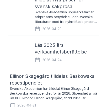
svensk sakprosa
Svenska Akademien uppmärksammar
sakprosans betydelse i den svenska
litteraturen med tre nyinstiftade priser:
Svenska Akademiens pris till
2026-04-29
framstående författare av svensk
sakprosa som i år går till Magnus
Västerbro, Svenska Akademiens pris
Läs 2025 års
verksamhetsberättelse
2026-04-24
Ellinor Skagegård tilldelas Beskowska
resestipendiet
Svenska Akademien har tilldelat Ellinor Skagegård
Beskowska resestipendiet för år 2026. Stipendiet är på
80 000 kronor. Ellinor Skagegård, född 1984, är
författare, journalist och musiker. Hon skriver
2026-04-21