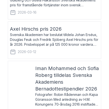
Gullberg och Gisela Håkansson Svenska Akademiens
pris för framstående förtjänster inom svensk
språkforskning och språkvård till minne av Carl Gabriel
2026-03-16
och Karin Forsberg för år 2026. Prissumma
Axel Hirschs pris 2026
Svenska Akademien har beslutat tilldela Johan Erséus,
Douglas Feuk och Fredrik Sjöberg Axel Hirschs pris för
år 2026. Prisbeloppet är på 125 000 kronor vardera.
Johan Erséus, född 1959, är fackboksförfattare och
2026-03-12
journalist med mångårigt för
Iman Mohammed och Sofia
Roberg tilldelas Svenska
Akademiens
Bernadottestipendier 2026
Fotografer: Robin Rådenman och Kajsa
Göransson Med anledning av H.M.
Konungens 70-årsdag 2016 instiftade