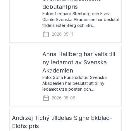
debutantpris
Foton: Leonard Stenberg och Elvira
Glänte Svenska Akademien har beslutat
tilldela Ester Berg och Elin
Michaelsdotter Svenska Akademiens
2026-05-11
debutantpris för år 2026. Priset är
nyinstiftat och syftar till att lyfta fram
intressanta och löftesrik
Anna Hallberg har valts till
ny ledamot av Svenska
Akademien
Foto: Sofia Runarsdotter Svenska
Akademien har beslutat att till ny
ledamot utse poeten och
litteraturkritikern Anna Hallberg. Hon
2026-05-08
efterträder poeten Tua Forsström på
stol 18 och kommer att ta sitt inträde vid
Akademiens högtidssammankomst
Andrzej Tichý tilldelas Signe Ekblad-
Eldhs pris