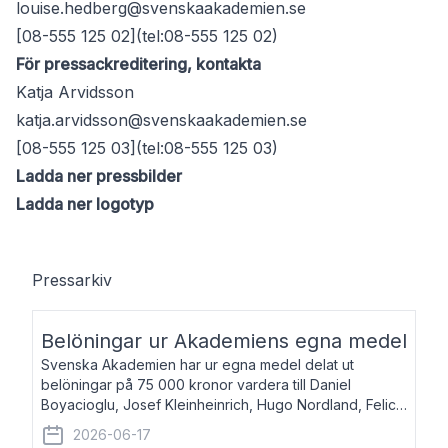
louise.hedberg@svenskaakademien.se
[08-555 125 02](tel:08-555 125 02)
För pressackreditering, kontakta
Katja Arvidsson
katja.arvidsson@svenskaakademien.se
[08-555 125 03](tel:08-555 125 03)
Ladda ner pressbilder
Ladda ner logotyp
Pressarkiv
Belöningar ur Akademiens egna medel
Svenska Akademien har ur egna medel delat ut
belöningar på 75 000 kronor vardera till Daniel
Boyacioglu, Josef Kleinheinrich, Hugo Nordland, Felicia
Stenroth och Svante Strandberg. Daniel Boyacioglu,
2026-06-17
född 1981, är poet och scenartist. Josef