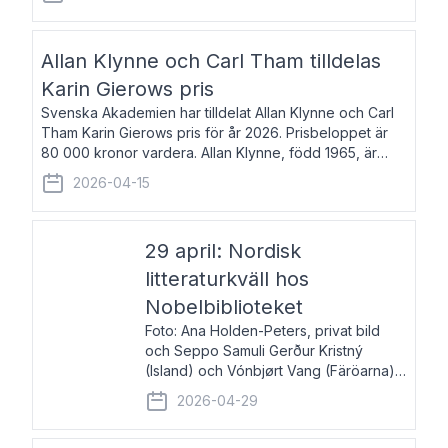
återkommande för Svenska Dagbladet, Ups
Allan Klynne och Carl Tham tilldelas
Karin Gierows pris
Svenska Akademien har tilldelat Allan Klynne och Carl
Tham Karin Gierows pris för år 2026. Prisbeloppet är
80 000 kronor vardera. Allan Klynne, född 1965, är
arkeolog, författare, översättare och fil.dr i antikens
2026-04-15
kultur och samhällsliv. Ut
29 april: Nordisk
litteraturkväll hos
Nobelbiblioteket
Foto: Ana Holden-Peters, privat bild
och Seppo Samuli Gerður Kristný
(Island) och Vónbjørt Vang (Färöarna)
läser ur sina verk och samtalar med
2026-04-29
John Swedenmark. De läser upp på
färöiska, isländska och svenska och