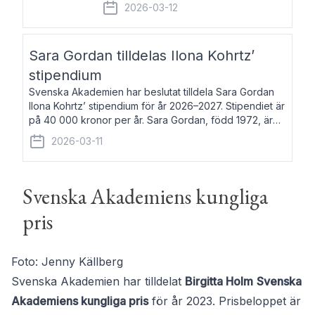
fem av de kungliga akademierna det så
2026-03-12
kallade Bernadotteprogrammet med
syfte att genom stipendier erbjuda stöd
och fortbildning till fo
Sara Gordan tilldelas Ilona Kohrtz’
stipendium
Svenska Akademien har beslutat tilldela Sara Gordan
Ilona Kohrtz’ stipendium för år 2026–2027. Stipendiet är
på 40 000 kronor per år. Sara Gordan, född 1972, är
författare och översättare. Hon debuterade 2006 med
2026-03-11
det prosalyriska verket En
Svenska Akademiens kungliga
pris
Foto: Jenny Källberg
Svenska Akademien har tilldelat
Birgitta Holm
Svenska
Akademiens kungliga pris
för år 2023. Prisbeloppet är