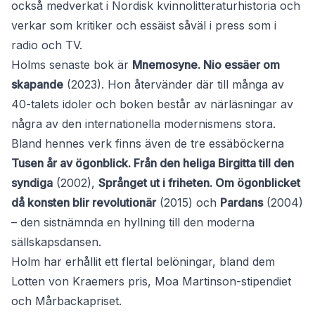
också medverkat i Nordisk kvinnolitteraturhistoria och
verkar som kritiker och essäist såväl i press som i
radio och TV.
Holms senaste bok är
Mnemosyne. Nio essäer om
skapande
(2023). Hon återvänder där till många av
40-talets idoler och boken består av närläsningar av
några av den internationella modernismens stora.
Bland hennes verk finns även de tre essäböckerna
Tusen år av ögonblick. Från den heliga Birgitta till den
syndiga
(2002),
Språnget ut i friheten. Om ögonblicket
då konsten blir revolutionär
(2015) och
Pardans
(2004)
– den sistnämnda en hyllning till den moderna
sällskapsdansen.
Holm har erhållit ett flertal belöningar, bland dem
Lotten von Kraemers pris, Moa Martinson-stipendiet
och Mårbackapriset.