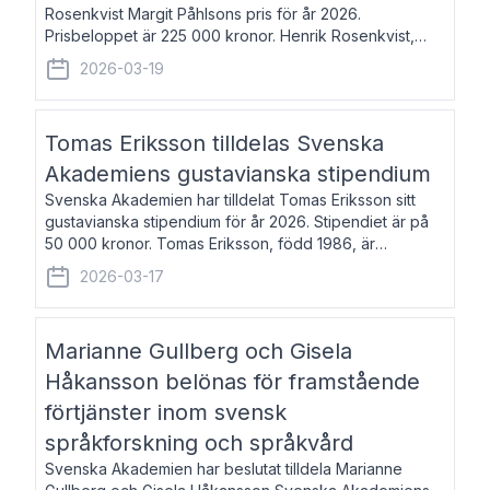
Rosenkvist Margit Påhlsons pris för år 2026.
Prisbeloppet är 225 000 kronor. Henrik Rosenkvist,
född 1965, är professor i nordiska språk vid Göteborgs
2026-03-19
universitet. Han disputerade 2004 på avhan
Tomas Eriksson tilldelas Svenska
Akademiens gustavianska stipendium
Svenska Akademien har tilldelat Tomas Eriksson sitt
gustavianska stipendium för år 2026. Stipendiet är på
50 000 kronor. Tomas Eriksson, född 1986, är
projektledare inom marknadsföring och författare och
2026-03-17
utkom i fjol med boken Syndabocken.
Marianne Gullberg och Gisela
Håkansson belönas för framstående
förtjänster inom svensk
språkforskning och språkvård
Svenska Akademien har beslutat tilldela Marianne