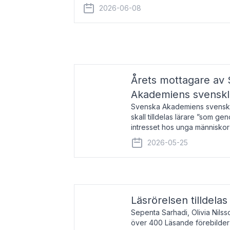
år 2000 på avhandlingen Författn
2026-06-08
Årets mottagare av
Akademiens svenskl
Svenska Akademiens svensklä
skall tilldelas lärare ”som ge
intresset hos unga människor
litteraturen”. Prisutdelning o
2026-05-25
äger rum under
Läsrörelsen tilldela
Sepenta Sarhadi, Olivia Nilss
över 400 Läsande förebilder