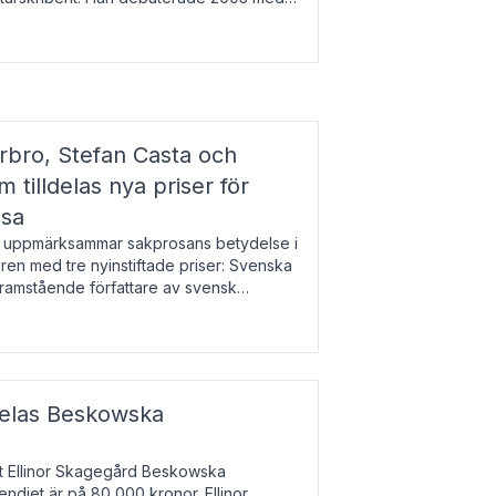
r l
bro, Stefan Casta och
 tilldelas nya priser för
osa
uppmärksammar sakprosans betydelse i
uren med tre nyinstiftade priser: Svenska
 framstående författare av svensk
r till Magnus Västerbro, Svenska
ldelas Beskowska
at Ellinor Skagegård Beskowska
endiet är på 80 000 kronor. Ellinor