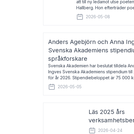
att till ny ledamot utse poeten
Hallberg. Hon efterträder po
och kommer att ta sitt inträd
2026-05-08
högtidssammankomst
Anders Agebjörn och Anna Ingv
Svenska Akademiens stipendium
språkforskare
Svenska Akademien har beslutat tilldela A
Ingves Svenska Akademiens stipendium till
för år 2026. Stipendiebeloppet är 75 000 
Agebjörn, född 1984, är universitet
2026-05-05
Läs 2025 års
verksamhetsber
2026-04-24