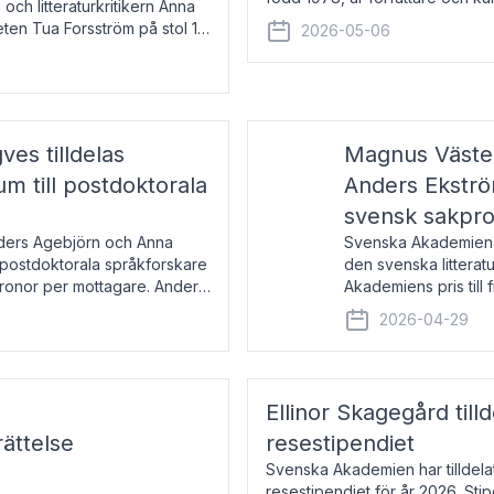
 och litteraturkritikern Anna
den lovordade romanen Sex lite
eten Tua Forsström på stol 18
2026-05-06
e vid Akademiens
es tilldelas
Magnus Väster
 till postdoktorala
Anders Ekström
svensk sakpr
nders Agebjörn och Anna
Svenska Akademien 
 postdoktorala språkforskare
den svenska litterat
kronor per mottagare. Anders
Akademiens pris till
sakprosa som i år gå
2026-04-29
Akademiens pris
Ellinor Skagegård til
ättelse
resestipendiet
Svenska Akademien har tilldel
resestipendiet för år 2026. Stip