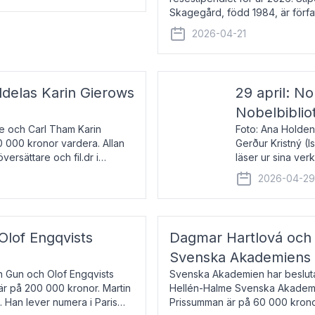
Skagegård, född 1984, är förfat
återkommande för Svenska Da
2026-04-21
ldelas Karin Gierows
29 april: No
Nobelbiblio
ne och Carl Tham Karin
Foto: Ana Holden
0 000 kronor vardera. Allan
Gerður Kristný (
versättare och fil.dr i
läser ur sina ve
De läser upp på 
2026-04-2
om språk och po
 Olof Engqvists
Dagmar Hartlová och 
Svenska Akademiens t
in Gun och Olof Engqvists
Svenska Akademien har beslutat
är på 200 000 kronor. Martin
Hellén-Halme Svenska Akademie
e. Han lever numera i Paris
Prissumman är på 60 000 kronor