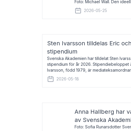
Foto: Michael Wall. Den ideel
tilldelas Bernadottepriset 202
2026-05-25
sekel gjort re
Sten Ivarsson tilldelas Eric och
stipendium
Svenska Akademien har tilldelat Sten Ivarsso
stipendium för år 2026. Stipendiebeloppet 
Ivarsson, född 1979, är mediateksamordnar
Trelleborg. Här har han på
2026-05-18
Anna Hallberg har va
av Svenska Akadem
Foto: Sofia Runarsdotter Sv