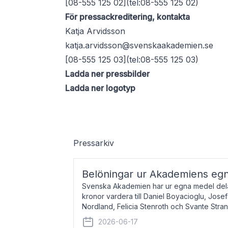
[08-555 125 02](tel:08-555 125 02)
För pressackreditering, kontakta
Katja Arvidsson
katja.arvidsson@svenskaakademien.se
[08-555 125 03](tel:08-555 125 03)
Ladda ner pressbilder
Ladda ner logotyp
Pressarkiv
Belöningar ur Akademiens eg
Svenska Akademien har ur egna medel dela
kronor vardera till Daniel Boyacioglu, Jose
Nordland, Felicia Stenroth och Svante Stra
född 1981, är poet och scenartist. Josef
2026-06-17