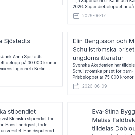
Lilja Stipendium ur Karin och K
2026. Stipendiebeloppet är på 
född 1985, är professor i greki
2026-06-17
a Sjöstedts
Elin Bengtsson och Mi
Schullströmska priset
Åsbrink Anna Sjöstedts
ungdomslitteratur
r ett belopp på 30 000 kronor
Svenska Akademien har tilldela
emiens lägenhet i Berlin.
Schullströmska priset för barn-
Prisbeloppet är 75 000 kronor 
författare och forskare i genu
2026-06-09
ka stipendiet
Eva-Stina Byg
vist Blomska stipendiet för
Matias Faldba
or. Hans Landqvist, född
tilldelas Doblo
 universitet. Han disputerade