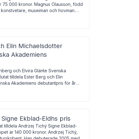
 är 75 000 kronor. Magnus Olausson, född
är konstvetare, museiman och hovman.
ala un
h Elin Michaelsdotter
enska Akademiens
nberg och Elvira Glänte Svenska
tat tilldela Ester Berg och Elin
nska Akademiens debutantpris för år
iftat och syftar till att lyfta fram
esrik
s Signe Ekblad-Eldhs pris
 tilldela Andrzej Tichý Signe Ekblad-
oppet är 140 000 kronor. Andrzej Tichý,
ulturskribent. Han debuterade 2005 med