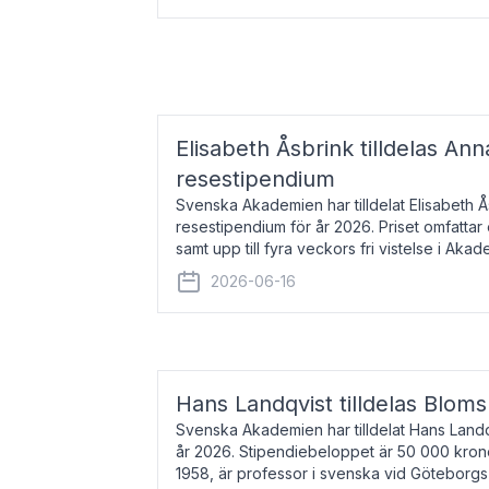
Elisabeth Åsbrink tilldelas Ann
resestipendium
Svenska Akademien har tilldelat Elisabeth 
resestipendium för år 2026. Priset omfatta
samt upp till fyra veckors fri vistelse i Akad
Elisabeth Åsbrink, född 1965 oc
2026-06-16
Hans Landqvist tilldelas Bloms
Svenska Akademien har tilldelat Hans Landq
år 2026. Stipendiebeloppet är 50 000 kron
1958, är professor i svenska vid Göteborgs