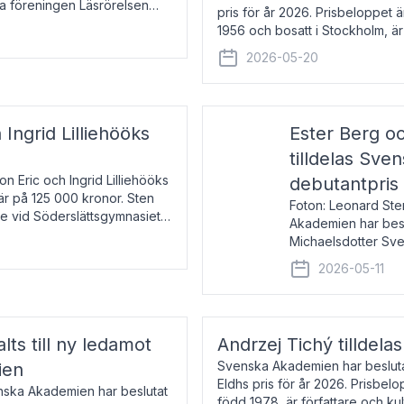
la föreningen Läsrörelsen
pris för år 2026. Prisbeloppet
6 för att den under ett kvarts
1956 och bosatt i Stockholm, 
Han disputerade 1993 vid Upps
2026-05-20
 Ingrid Lilliehööks
Ester Berg oc
tilldelas Sv
n Eric och Ingrid Lilliehööks
debutantpris
är på 125 000 kronor. Sten
Foton: Leonard Ste
e vid Söderslättsgymnasiet i
Akademien har beslu
Michaelsdotter Sve
2026. Priset är nyinst
2026-05-11
intressanta och löft
lts till ny ledamot
Andrzej Tichý tilldela
Svenska Akademien har beslutat
ien
Eldhs pris för år 2026. Prisbel
enska Akademien har beslutat
född 1978, är författare och k