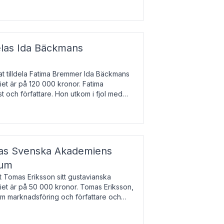
enska till tjeckiska
elas Ida Bäckmans
t tilldela Fatima Bremmer Ida Bäckmans
iet är på 120 000 kronor. Fatima
t och författare. Hon utkom i fjol med
lodsyst
elas Svenska Akademiens
ium
t Tomas Eriksson sitt gustavianska
iet är på 50 000 kronor. Tomas Eriksson,
om marknadsföring och författare och
bocken.