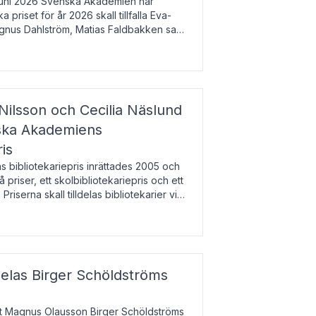
uni 2026 Svenska Akademien har
 priset för år 2026 skall tillfalla Eva-
gnus Dahlström, Matias Faldbakken samt
beloppet är 200 000 svenska kronor per
Nilsson och Cecilia Näslund
nska Akademiens
ris
bibliotekariepris inrättades 2005 och
å priser, ett skolbibliotekariepris och ett
 Priserna skall tilldelas bibliotekarier vid
olbibliotek som gjort värdefull
delas Birger Schöldströms
at Magnus Olausson Birger Schöldströms