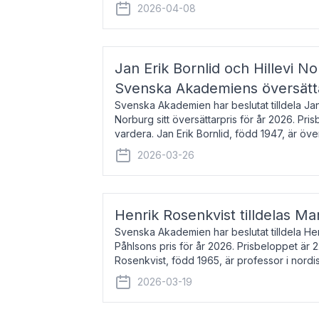
men var under många år bosat
2026-04-08
Jan Erik Bornlid och Hillevi No
Svenska Akademiens översätt
Svenska Akademien har beslutat tilldela Jan 
Norburg sitt översättarpris för år 2026. Pr
vardera. Jan Erik Bornlid, född 1947, är öve
främst känd för sina översät
2026-03-26
Henrik Rosenkvist tilldelas Ma
Svenska Akademien har beslutat tilldela He
Påhlsons pris för år 2026. Prisbeloppet är 
Rosenkvist, född 1965, är professor i nord
universitet. Han disputerade 2004 på avha
2026-03-19