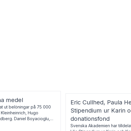
na medel
Eric Cullhed, Paula He
t ut belöningar på 75 000
Stipendium ur Karin 
f Kleinheinrich, Hugo
donationsfond
ndberg. Daniel Boyacioglu,
Svenska Akademien har tilldela