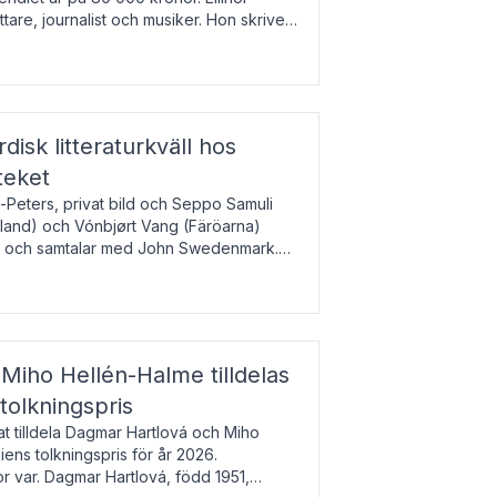
tare, journalist och musiker. Hon skriver
gbladet, Ups
rdisk litteraturkväll hos
teket
-Peters, privat bild och Seppo Samuli
Island) och Vónbjørt Vang (Färöarna)
rk och samtalar med John Swedenmark.
färöiska, isländska och svenska och talar
9
esi – o
Miho Hellén-Halme tilldelas
olkningspris
 tilldela Dagmar Hartlová och Miho
ns tolkningspris för år 2026.
 var. Dagmar Hartlová, född 1951,