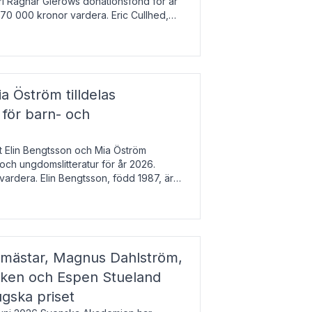
arl Ragnar Gierows donationsfond för år
70 000 kronor vardera. Eric Cullhed,
s
a Öström tilldelas
 för barn- och
t Elin Bengtsson och Mia Öström
 och ungdomslitteratur för år 2026.
vardera. Elin Bengtsson, född 1987, är
svetenskap.
gmästar, Magnus Dahlström,
kken och Espen Stueland
ugska priset