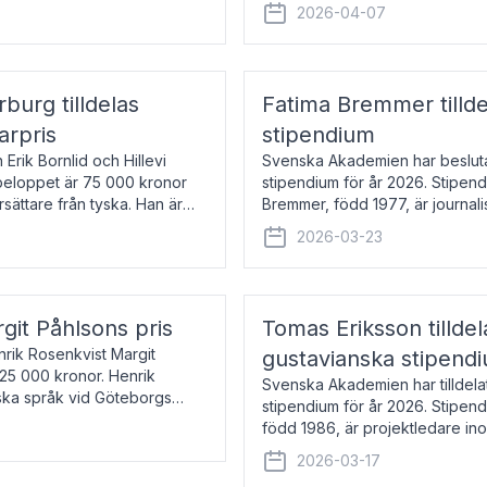
översätter huvudsakligen från sv
2026-04-07
rburg tilldelas
Fatima Bremmer tilld
arpris
stipendium
Erik Bornlid och Hillevi
Svenska Akademien har besluta
isbeloppet är 75 000 kronor
stipendium för år 2026. Stipend
rsättare från tyska. Han är
Bremmer, född 1977, är journalis
boken Ligan. Klarakvarterens b
2026-03-23
rgit Påhlsons pris
Tomas Eriksson tilld
nrik Rosenkvist Margit
gustavianska stipend
225 000 kronor. Henrik
Svenska Akademien har tilldela
iska språk vid Göteborgs
stipendium för år 2026. Stipend
n
född 1986, är projektledare in
utkom i fjol med boken Synda
2026-03-17