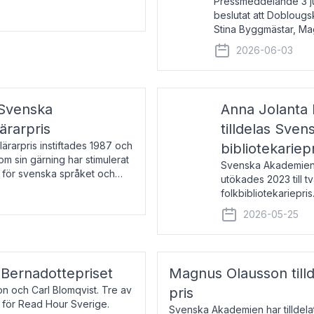
Pressmeddelande 3 j
beslutat att Doblougska
Stina Byggmästar, Ma
Espen Stueland. Pris
2026-06-03
mottagare
 Svenska
Anna Jolanta 
ärarpris
tilldelas Sve
rarpris instiftades 1987 och
bibliotekariep
nom sin gärning har stimulerat
Svenska Akademiens 
 för svenska språket och
utökades 2023 till tv
ch samtal med pristagarna
folkbibliotekariepris.
svenska folk- och sk
2026-05-25
s Bernadottepriset
Magnus Olausson till
on och Carl Blomqvist. Tre av
pris
 för Read Hour Sverige.
Svenska Akademien har tilldel