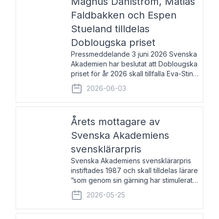
Magnus Dahlström, Matias
Faldbakken och Espen
Stueland tilldelas
Doblougska priset
Pressmeddelande 3 juni 2026 Svenska
Akademien har beslutat att Doblougska
priset för år 2026 skall tillfalla Eva-Stina
Byggmästar, Magnus Dahlström, Matias
2026-06-03
Faldbakken samt Espen Stueland.
Prisbeloppet är 200 000 svenska
kronor per mottagare
Årets mottagare av
Svenska Akademiens
svensklärarpris
Svenska Akademiens svensklärarpris
instiftades 1987 och skall tilldelas lärare
”som genom sin gärning har stimulerat
intresset hos unga människor för
2026-05-25
svenska språket och litteraturen”.
Prisutdelning och samtal med