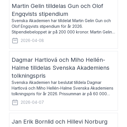
talar om språk och poesi – o
Martin Gelin tilldelas Gun och Olof
Engqvists stipendium
Svenska Akademien har tilldelat Martin Gelin Gun och
Olof Engqvists stipendium för år 2026.
Stipendiebeloppet är på 200 000 kronor. Martin Gelin,
född 1978, är journalist och författare. Han lever
2026-04-08
numera i Paris men var under många år bosat
Dagmar Hartlová och Miho Hellén-
Halme tilldelas Svenska Akademiens
tolkningspris
Svenska Akademien har beslutat tilldela Dagmar
Hartlová och Miho Hellén-Halme Svenska Akademiens
tolkningspris för år 2026. Prissumman är på 60 000
kronor var. Dagmar Hartlová, född 1951, översätter
2026-04-07
huvudsakligen från svenska till tjeckiska
Jan Erik Bornlid och Hillevi Norburg