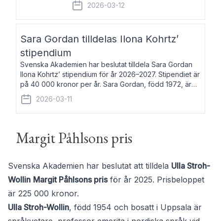
fem av de kungliga akademierna det så
2026-03-12
kallade Bernadotteprogrammet med
syfte att genom stipendier erbjuda stöd
och fortbildning till fo
Sara Gordan tilldelas Ilona Kohrtz’
stipendium
Svenska Akademien har beslutat tilldela Sara Gordan
Ilona Kohrtz’ stipendium för år 2026–2027. Stipendiet är
på 40 000 kronor per år. Sara Gordan, född 1972, är
författare och översättare. Hon debuterade 2006 med
2026-03-11
det prosalyriska verket En
Margit Påhlsons pris
Svenska Akademien har beslutat att tilldela
Ulla Stroh-
Wollin
Margit Påhlsons pris
för år 2025. Prisbeloppet
är 225 000 kronor.
Ulla Stroh-Wollin
, född 1954 och bosatt i Uppsala är