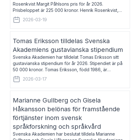
Rosenkvist Margit Påhlsons pris för år 2026.
Prisbeloppet är 225 000 kronor. Henrik Rosenkvist,
född 1965, är professor i nordiska språk vid Göteborgs
2026-03-19
universitet. Han disputerade 2004 på avhan
Tomas Eriksson tilldelas Svenska
Akademiens gustavianska stipendium
Svenska Akademien har tilldelat Tomas Eriksson sitt
gustavianska stipendium för år 2026. Stipendiet är på
50 000 kronor. Tomas Eriksson, född 1986, är
projektledare inom marknadsföring och författare och
2026-03-17
utkom i fjol med boken Syndabocken.
Marianne Gullberg och Gisela
Håkansson belönas för framstående
förtjänster inom svensk
språkforskning och språkvård
Svenska Akademien har beslutat tilldela Marianne