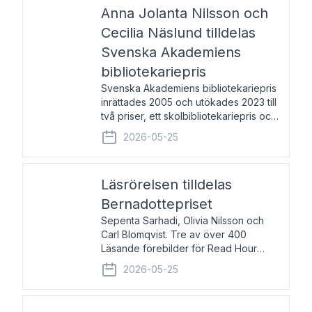
pristagarna äger rum under
Anna Jolanta Nilsson och
Cecilia Näslund tilldelas
Svenska Akademiens
bibliotekariepris
Svenska Akademiens bibliotekariepris
inrättades 2005 och utökades 2023 till
två priser, ett skolbibliotekariepris och
ett folkbibliotekariepris. Priserna skall
2026-05-25
tilldelas bibliotekarier vid svenska folk-
och skolbibliotek som gjort värdefull
Läsrörelsen tilldelas
Bernadottepriset
Sepenta Sarhadi, Olivia Nilsson och
Carl Blomqvist. Tre av över 400
Läsande förebilder för Read Hour
Sverige. Foto: Michael Wall. Den ideella
2026-05-25
föreningen Läsrörelsen tilldelas
Bernadottepriset 2026 för att den
under ett kvarts sekel gjort re