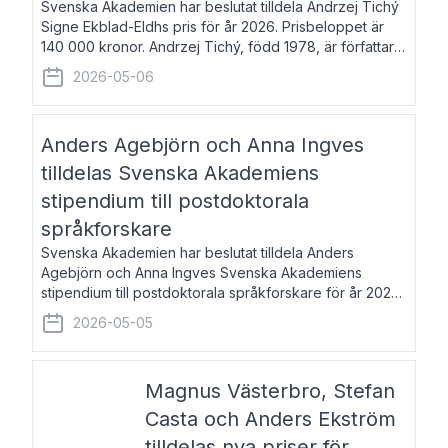
Svenska Akademien har beslutat tilldela Andrzej Tichý
Signe Ekblad-Eldhs pris för år 2026. Prisbeloppet är
140 000 kronor. Andrzej Tichý, född 1978, är författare
och kulturskribent. Han debuterade 2005 med den
2026-05-06
lovordade romanen Sex liter l
Anders Agebjörn och Anna Ingves
tilldelas Svenska Akademiens
stipendium till postdoktorala
språkforskare
Svenska Akademien har beslutat tilldela Anders
Agebjörn och Anna Ingves Svenska Akademiens
stipendium till postdoktorala språkforskare för år 2026.
Stipendiebeloppet är 75 000 kronor per mottagare.
2026-05-05
Anders Agebjörn, född 1984, är universitet
Magnus Västerbro, Stefan
Casta och Anders Ekström
tilldelas nya priser för