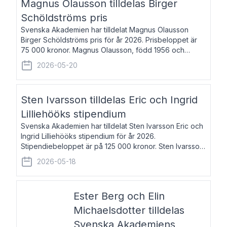
Magnus Olausson tilldelas Birger
Schöldströms pris
Svenska Akademien har tilldelat Magnus Olausson
Birger Schöldströms pris för år 2026. Prisbeloppet är
75 000 kronor. Magnus Olausson, född 1956 och
bosatt i Stockholm, är konstvetare, museiman och
2026-05-20
hovman. Han disputerade 1993 vid Uppsala un
Sten Ivarsson tilldelas Eric och Ingrid
Lilliehööks stipendium
Svenska Akademien har tilldelat Sten Ivarsson Eric och
Ingrid Lilliehööks stipendium för år 2026.
Stipendiebeloppet är på 125 000 kronor. Sten Ivarsson,
född 1979, är mediateksamordnare vid
2026-05-18
Söderslättsgymnasiet i Trelleborg. Här har han på
Ester Berg och Elin
Michaelsdotter tilldelas
Svenska Akademiens