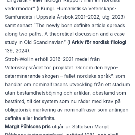
”Lingvistik – eller filologi? Rapport från en nordists
vedermödor” (i Kungl. Humanistiska Vetenskaps-
Samfundets i Uppsala Årsbok 2021–2022, utg. 2023)
samt senast ”The newly born definite article spreads
along two paths. A theoretical discussion and a case
study in Old Scandinavian” (i
Arkiv för nordisk filologi
139, 2024).
Stroh-Wollin erhöll 2018–2021 medel från
Vetenskapsrådet för projektet ”Genom den hypo-
determinerande skogen – fallet nordiska språk”, som
handlar om nominalfrasens utveckling från ett stadium
utan bestämdhetsböjning och artiklar, obestämd som
bestämd, till det system som nu råder med krav på
obligatorisk markering av nominalfraser som antingen
definita eller indefinita.
Margit Påhlsons pris
utgår ur Stiftelsen Margit