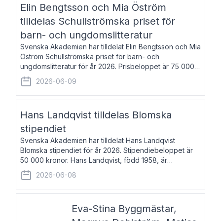
Elin Bengtsson och Mia Öström
tilldelas Schullströmska priset för
barn- och ungdomslitteratur
Svenska Akademien har tilldelat Elin Bengtsson och Mia
Öström Schullströmska priset för barn- och
ungdomslitteratur för år 2026. Prisbeloppet är 75 000
kronor vardera. Elin Bengtsson, född 1987, är författare
2026-06-09
och forskare i genusvetenskap.
Hans Landqvist tilldelas Blomska
stipendiet
Svenska Akademien har tilldelat Hans Landqvist
Blomska stipendiet för år 2026. Stipendiebeloppet är
50 000 kronor. Hans Landqvist, född 1958, är
professor i svenska vid Göteborgs universitet. Han
2026-06-08
disputerade år 2000 på avhandlingen Författn
Eva-Stina Byggmästar,