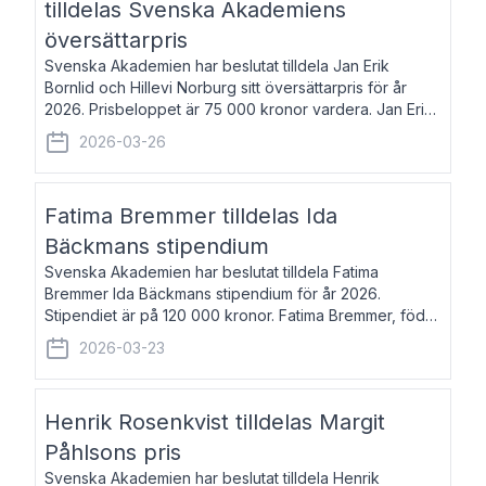
tilldelas Svenska Akademiens
översättarpris
Svenska Akademien har beslutat tilldela Jan Erik
Bornlid och Hillevi Norburg sitt översättarpris för år
2026. Prisbeloppet är 75 000 kronor vardera. Jan Erik
Bornlid, född 1947, är översättare från tyska. Han är
2026-03-26
främst känd för sina översät
Fatima Bremmer tilldelas Ida
Bäckmans stipendium
Svenska Akademien har beslutat tilldela Fatima
Bremmer Ida Bäckmans stipendium för år 2026.
Stipendiet är på 120 000 kronor. Fatima Bremmer, född
1977, är journalist och författare. Hon utkom i fjol med
2026-03-23
boken Ligan. Klarakvarterens blodsyst
Henrik Rosenkvist tilldelas Margit
Påhlsons pris
Svenska Akademien har beslutat tilldela Henrik