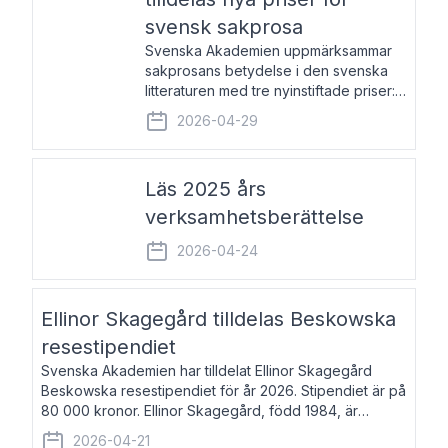
svensk sakprosa
Svenska Akademien uppmärksammar
sakprosans betydelse i den svenska
litteraturen med tre nyinstiftade priser:
Svenska Akademiens pris till
2026-04-29
framstående författare av svensk
sakprosa som i år går till Magnus
Västerbro, Svenska Akademiens pris
Läs 2025 års
verksamhetsberättelse
2026-04-24
Ellinor Skagegård tilldelas Beskowska
resestipendiet
Svenska Akademien har tilldelat Ellinor Skagegård
Beskowska resestipendiet för år 2026. Stipendiet är på
80 000 kronor. Ellinor Skagegård, född 1984, är
författare, journalist och musiker. Hon skriver
2026-04-21