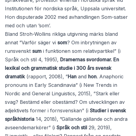
språkvetare, professor emerita i nordiska språk vid
Institutionen för nordiska språk, Uppsala universitet.
Hon disputerade 2002 med avhandlingen Som-satser
med och utan ’som’.
Bland Stroh-Wollins rikliga utgivning märks bland
annat ”Varför säger vi
som
? Om inbrytningen av
runsvenskt
sum
i funktionen som relativpartikel” (i
Språk och stil 4, 1995),
Dramernas svordomar. En
lexikal och grammatisk studie i 300 års svensk
dramatik
(rapport, 2008), ”
Han
and
hon
. Anaphoric
pronouns in Early Scandinavia” (i New Trends in
Nordic and General Linguistics, 2015), ”Stark eller
svag? Bestämd eller obestämd? Om utvecklingen av
adjektivets former i fornsvenskan” (i
Studier i svensk
språkhistoria
14, 2018), ”Gällande gällande och andra
avseendemarkörer” (i
Språk och stil
29, 2019),