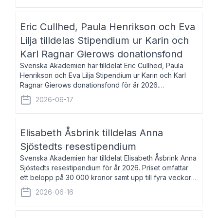
Eric Cullhed, Paula Henrikson och Eva
Lilja tilldelas Stipendium ur Karin och
Karl Ragnar Gierows donationsfond
Svenska Akademien har tilldelat Eric Cullhed, Paula
Henrikson och Eva Lilja Stipendium ur Karin och Karl
Ragnar Gierows donationsfond för år 2026.
Stipendiebeloppet är på 70 000 kronor vardera. Eric
2026-06-17
Cullhed, född 1985, är professor i grekis
Elisabeth Åsbrink tilldelas Anna
Sjöstedts resestipendium
Svenska Akademien har tilldelat Elisabeth Åsbrink Anna
Sjöstedts resestipendium för år 2026. Priset omfattar
ett belopp på 30 000 kronor samt upp till fyra veckors
fri vistelse i Akademiens lägenhet i Berlin. Elisabeth
2026-06-16
Åsbrink, född 1965 oc