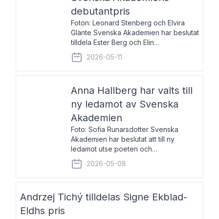
debutantpris
Foton: Leonard Stenberg och Elvira
Glänte Svenska Akademien har beslutat
tilldela Ester Berg och Elin
Michaelsdotter Svenska Akademiens
2026-05-11
debutantpris för år 2026. Priset är
nyinstiftat och syftar till att lyfta fram
intressanta och löftesrik
Anna Hallberg har valts till
ny ledamot av Svenska
Akademien
Foto: Sofia Runarsdotter Svenska
Akademien har beslutat att till ny
ledamot utse poeten och
litteraturkritikern Anna Hallberg. Hon
2026-05-08
efterträder poeten Tua Forsström på
stol 18 och kommer att ta sitt inträde vid
Akademiens högtidssammankomst
Andrzej Tichý tilldelas Signe Ekblad-
Eldhs pris