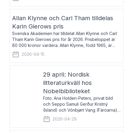
återkommande för Svenska Dagbladet, Ups
Allan Klynne och Carl Tham tilldelas
Karin Gierows pris
Svenska Akademien har tilldelat Allan Klynne och Carl
Tham Karin Gierows pris för år 2026. Prisbeloppet är
80 000 kronor vardera. Allan Klynne, född 1965, är
arkeolog, författare, översättare och fil.dr i antikens
2026-04-15
kultur och samhällsliv. Ut
29 april: Nordisk
litteraturkväll hos
Nobelbiblioteket
Foto: Ana Holden-Peters, privat bild
och Seppo Samuli Gerður Kristný
(Island) och Vónbjørt Vang (Färöarna)
läser ur sina verk och samtalar med
2026-04-29
John Swedenmark. De läser upp på
färöiska, isländska och svenska och