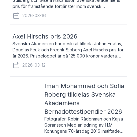
Gullberg och Gisela Håkansson Svenska Akademiens
pris för framstående förtjänster inom svensk
språkforskning och språkvård till minne av Carl Gabriel
2026-03-16
och Karin Forsberg för år 2026. Prissumma
Axel Hirschs pris 2026
Svenska Akademien har beslutat tilldela Johan Erséus,
Douglas Feuk och Fredrik Sjöberg Axel Hirschs pris för
år 2026. Prisbeloppet är på 125 000 kronor vardera.
Johan Erséus, född 1959, är fackboksförfattare och
2026-03-12
journalist med mångårigt för
Iman Mohammed och Sofia
Roberg tilldelas Svenska
Akademiens
Bernadottestipendier 2026
Fotografer: Robin Rådenman och Kajsa
Göransson Med anledning av H.M.
Konungens 70-årsdag 2016 instiftade