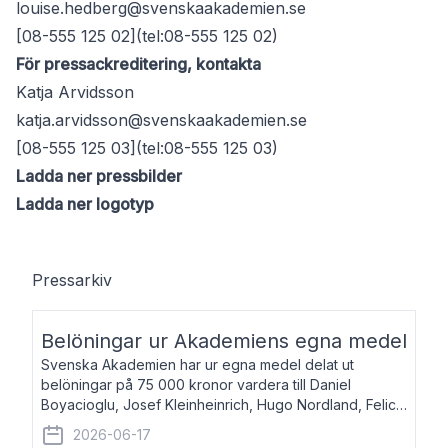
louise.hedberg@svenskaakademien.se
[08-555 125 02](tel:08-555 125 02)
För pressackreditering, kontakta
Katja Arvidsson
katja.arvidsson@svenskaakademien.se
[08-555 125 03](tel:08-555 125 03)
Ladda ner pressbilder
Ladda ner logotyp
Pressarkiv
Belöningar ur Akademiens egna medel
Svenska Akademien har ur egna medel delat ut
belöningar på 75 000 kronor vardera till Daniel
Boyacioglu, Josef Kleinheinrich, Hugo Nordland, Felicia
Stenroth och Svante Strandberg. Daniel Boyacioglu,
2026-06-17
född 1981, är poet och scenartist. Josef