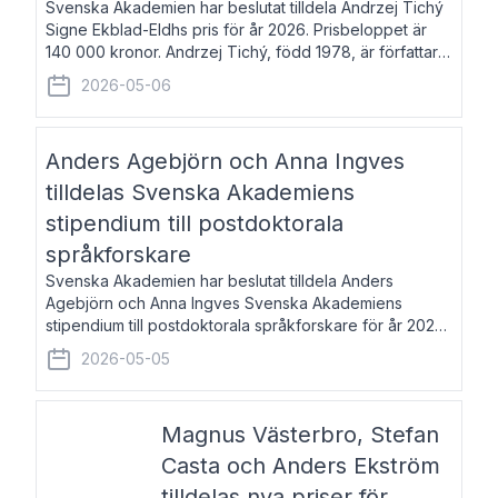
Svenska Akademien har beslutat tilldela Andrzej Tichý
Signe Ekblad-Eldhs pris för år 2026. Prisbeloppet är
140 000 kronor. Andrzej Tichý, född 1978, är författare
och kulturskribent. Han debuterade 2005 med den
2026-05-06
lovordade romanen Sex liter l
Anders Agebjörn och Anna Ingves
tilldelas Svenska Akademiens
stipendium till postdoktorala
språkforskare
Svenska Akademien har beslutat tilldela Anders
Agebjörn och Anna Ingves Svenska Akademiens
stipendium till postdoktorala språkforskare för år 2026.
Stipendiebeloppet är 75 000 kronor per mottagare.
2026-05-05
Anders Agebjörn, född 1984, är universitet
Magnus Västerbro, Stefan
Casta och Anders Ekström
tilldelas nya priser för