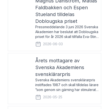
Magnus Dahlström, Matias
Faldbakken och Espen
Stueland tilldelas
Doblougska priset
Pressmeddelande 3 juni 2026 Svenska
Akademien har beslutat att Doblougska
priset för år 2026 skall tillfalla Eva-Stina
Byggmästar, Magnus Dahlström, Matias
2026-06-03
Faldbakken samt Espen Stueland.
Prisbeloppet är 200 000 svenska
kronor per mottagare
Årets mottagare av
Svenska Akademiens
svensklärarpris
Svenska Akademiens svensklärarpris
instiftades 1987 och skall tilldelas lärare
”som genom sin gärning har stimulerat
intresset hos unga människor för
2026-05-25
svenska språket och litteraturen”.
Prisutdelning och samtal med