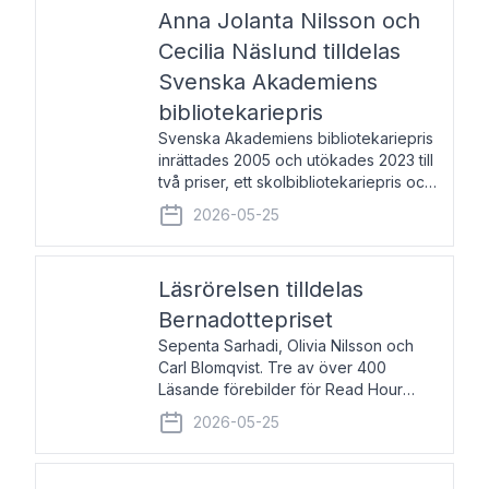
pristagarna äger rum under
Anna Jolanta Nilsson och
Cecilia Näslund tilldelas
Svenska Akademiens
bibliotekariepris
Svenska Akademiens bibliotekariepris
inrättades 2005 och utökades 2023 till
två priser, ett skolbibliotekariepris och
ett folkbibliotekariepris. Priserna skall
2026-05-25
tilldelas bibliotekarier vid svenska folk-
och skolbibliotek som gjort värdefull
Läsrörelsen tilldelas
Bernadottepriset
Sepenta Sarhadi, Olivia Nilsson och
Carl Blomqvist. Tre av över 400
Läsande förebilder för Read Hour
Sverige. Foto: Michael Wall. Den ideella
2026-05-25
föreningen Läsrörelsen tilldelas
Bernadottepriset 2026 för att den
under ett kvarts sekel gjort re