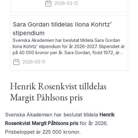
fem av de kungliga akademierna det så
2026-03-12
kallade Bernadotteprogrammet med
syfte att genom stipendier erbjuda stöd
och fortbildning till fo
Sara Gordan tilldelas Ilona Kohrtz’
stipendium
Svenska Akademien har beslutat tilldela Sara Gordan
Ilona Kohrtz’ stipendium för år 2026–2027. Stipendiet är
på 40 000 kronor per år. Sara Gordan, född 1972, är
författare och översättare. Hon debuterade 2006 med
2026-03-11
det prosalyriska verket En
Henrik Rosenkvist tilldelas
Margit Påhlsons pris
Svenska Akademien har beslutat tilldela
Henrik
Rosenkvist
Margit Påhlsons pris
för år 2026.
Prisbeloppet är 225 000 kronor.