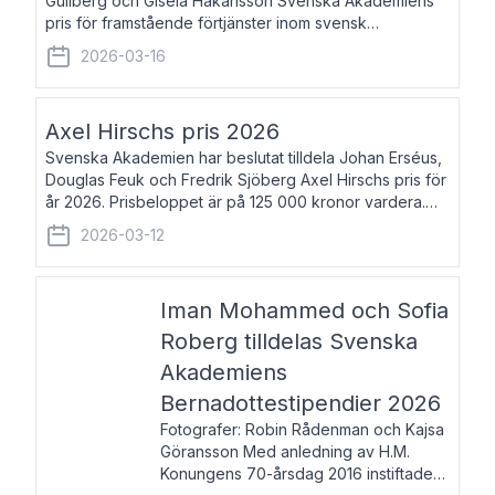
Gullberg och Gisela Håkansson Svenska Akademiens
pris för framstående förtjänster inom svensk
språkforskning och språkvård till minne av Carl Gabriel
2026-03-16
och Karin Forsberg för år 2026. Prissumma
Axel Hirschs pris 2026
Svenska Akademien har beslutat tilldela Johan Erséus,
Douglas Feuk och Fredrik Sjöberg Axel Hirschs pris för
år 2026. Prisbeloppet är på 125 000 kronor vardera.
Johan Erséus, född 1959, är fackboksförfattare och
2026-03-12
journalist med mångårigt för
Iman Mohammed och Sofia
Roberg tilldelas Svenska
Akademiens
Bernadottestipendier 2026
Fotografer: Robin Rådenman och Kajsa
Göransson Med anledning av H.M.
Konungens 70-årsdag 2016 instiftade