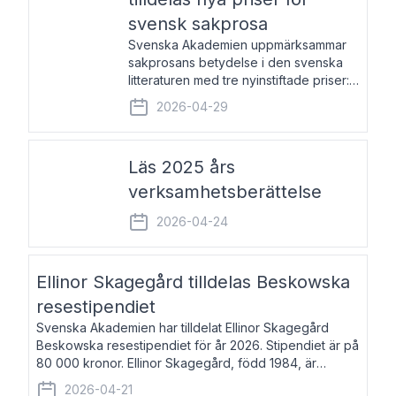
svensk sakprosa
Svenska Akademien uppmärksammar
sakprosans betydelse i den svenska
litteraturen med tre nyinstiftade priser:
Svenska Akademiens pris till
2026-04-29
framstående författare av svensk
sakprosa som i år går till Magnus
Västerbro, Svenska Akademiens pris
Läs 2025 års
verksamhetsberättelse
2026-04-24
Ellinor Skagegård tilldelas Beskowska
resestipendiet
Svenska Akademien har tilldelat Ellinor Skagegård
Beskowska resestipendiet för år 2026. Stipendiet är på
80 000 kronor. Ellinor Skagegård, född 1984, är
författare, journalist och musiker. Hon skriver
2026-04-21