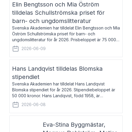
Elin Bengtsson och Mia Öström
tilldelas Schullströmska priset för
barn- och ungdomslitteratur
Svenska Akademien har tilldelat Elin Bengtsson och Mia
Öström Schullströmska priset för barn- och
ungdomslitteratur för år 2026. Prisbeloppet är 75 000
kronor vardera. Elin Bengtsson, född 1987, är författare
2026-06-09
och forskare i genusvetenskap.
Hans Landqvist tilldelas Blomska
stipendiet
Svenska Akademien har tilldelat Hans Landqvist
Blomska stipendiet för år 2026. Stipendiebeloppet är
50 000 kronor. Hans Landqvist, född 1958, är
professor i svenska vid Göteborgs universitet. Han
2026-06-08
disputerade år 2000 på avhandlingen Författn
Eva-Stina Byggmästar,