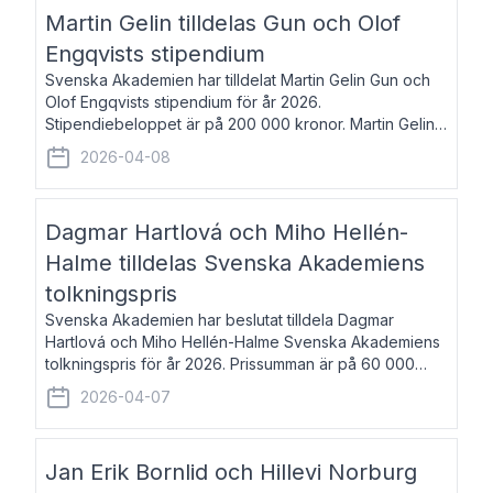
talar om språk och poesi – o
Martin Gelin tilldelas Gun och Olof
Engqvists stipendium
Svenska Akademien har tilldelat Martin Gelin Gun och
Olof Engqvists stipendium för år 2026.
Stipendiebeloppet är på 200 000 kronor. Martin Gelin,
född 1978, är journalist och författare. Han lever
2026-04-08
numera i Paris men var under många år bosat
Dagmar Hartlová och Miho Hellén-
Halme tilldelas Svenska Akademiens
tolkningspris
Svenska Akademien har beslutat tilldela Dagmar
Hartlová och Miho Hellén-Halme Svenska Akademiens
tolkningspris för år 2026. Prissumman är på 60 000
kronor var. Dagmar Hartlová, född 1951, översätter
2026-04-07
huvudsakligen från svenska till tjeckiska
Jan Erik Bornlid och Hillevi Norburg