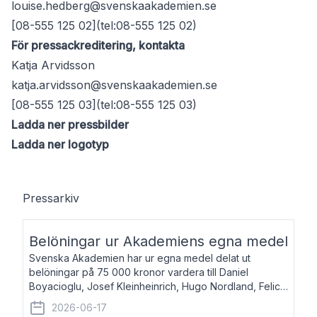
louise.hedberg@svenskaakademien.se
[08-555 125 02](tel:08-555 125 02)
För pressackreditering, kontakta
Katja Arvidsson
katja.arvidsson@svenskaakademien.se
[08-555 125 03](tel:08-555 125 03)
Ladda ner pressbilder
Ladda ner logotyp
Pressarkiv
Belöningar ur Akademiens egna medel
Svenska Akademien har ur egna medel delat ut
belöningar på 75 000 kronor vardera till Daniel
Boyacioglu, Josef Kleinheinrich, Hugo Nordland, Felicia
Stenroth och Svante Strandberg. Daniel Boyacioglu,
2026-06-17
född 1981, är poet och scenartist. Josef