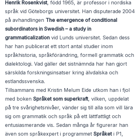
Henrik Rosenkvist
, född 1965, är professor i nordiska
språk vid Göteborgs universitet. Han disputerade 2004
på avhandlingen
The emergence of conditional
subordinators in Swedish – a study in
grammaticalization
vid Lunds universitet. Sedan dess
har han publicerat ett stort antal studier inom
språkhistoria, språkförändring, formell grammatik och
dialektologi. Vad gäller det sistnämnda har han gjort
särskilda forskningsinsatser kring älvdalska och
estlandssvenska.
Tillsammans med Kristin Melum Eide utkom han i fjol
med boken
Språket som superkraft
, vilken, uppdelat
på tre svårighetsnivåer, vänder sig till alla som vill lära
sig om grammatik och språk på ett lättfattligt och
entusiasmerande vis. Sedan många år figurerar han
även som språkexpert i programmet
Språket
i P1,