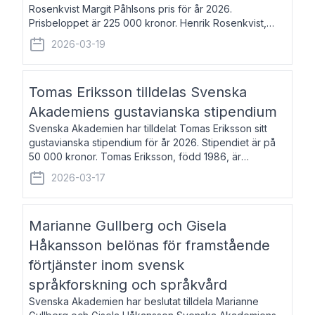
Rosenkvist Margit Påhlsons pris för år 2026.
Prisbeloppet är 225 000 kronor. Henrik Rosenkvist,
född 1965, är professor i nordiska språk vid Göteborgs
2026-03-19
universitet. Han disputerade 2004 på avhan
Tomas Eriksson tilldelas Svenska
Akademiens gustavianska stipendium
Svenska Akademien har tilldelat Tomas Eriksson sitt
gustavianska stipendium för år 2026. Stipendiet är på
50 000 kronor. Tomas Eriksson, född 1986, är
projektledare inom marknadsföring och författare och
2026-03-17
utkom i fjol med boken Syndabocken.
Marianne Gullberg och Gisela
Håkansson belönas för framstående
förtjänster inom svensk
språkforskning och språkvård
Svenska Akademien har beslutat tilldela Marianne