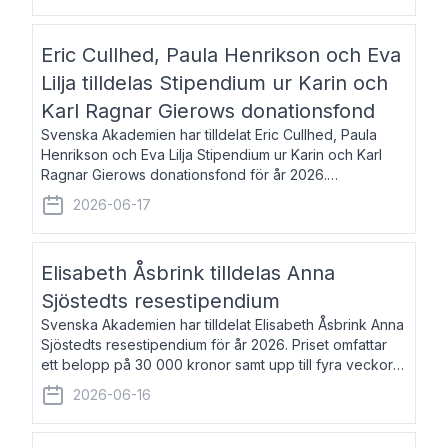
Eric Cullhed, Paula Henrikson och Eva
Lilja tilldelas Stipendium ur Karin och
Karl Ragnar Gierows donationsfond
Svenska Akademien har tilldelat Eric Cullhed, Paula
Henrikson och Eva Lilja Stipendium ur Karin och Karl
Ragnar Gierows donationsfond för år 2026.
Stipendiebeloppet är på 70 000 kronor vardera. Eric
2026-06-17
Cullhed, född 1985, är professor i grekis
Elisabeth Åsbrink tilldelas Anna
Sjöstedts resestipendium
Svenska Akademien har tilldelat Elisabeth Åsbrink Anna
Sjöstedts resestipendium för år 2026. Priset omfattar
ett belopp på 30 000 kronor samt upp till fyra veckors
fri vistelse i Akademiens lägenhet i Berlin. Elisabeth
2026-06-16
Åsbrink, född 1965 oc