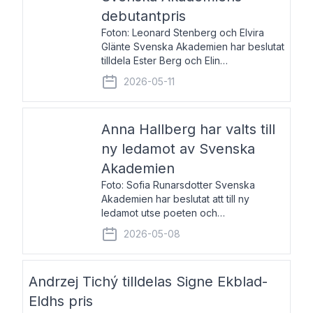
debutantpris
Foton: Leonard Stenberg och Elvira
Glänte Svenska Akademien har beslutat
tilldela Ester Berg och Elin
Michaelsdotter Svenska Akademiens
2026-05-11
debutantpris för år 2026. Priset är
nyinstiftat och syftar till att lyfta fram
intressanta och löftesrik
Anna Hallberg har valts till
ny ledamot av Svenska
Akademien
Foto: Sofia Runarsdotter Svenska
Akademien har beslutat att till ny
ledamot utse poeten och
litteraturkritikern Anna Hallberg. Hon
2026-05-08
efterträder poeten Tua Forsström på
stol 18 och kommer att ta sitt inträde vid
Akademiens högtidssammankomst
Andrzej Tichý tilldelas Signe Ekblad-
Eldhs pris