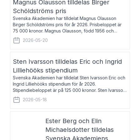
Magnus Olausson tilldelas Birger
Schöldströms pris
Svenska Akademien har tilldelat Magnus Olausson
Birger Schöldströms pris för år 2026. Prisbeloppet är
75 000 kronor. Magnus Olausson, född 1956 och
bosatt i Stockholm, är konstvetare, museiman och
2026-05-20
hovman. Han disputerade 1993 vid Uppsala un
Sten Ivarsson tilldelas Eric och Ingrid
Lilliehööks stipendium
Svenska Akademien har tilldelat Sten Ivarsson Eric och
Ingrid Lilliehööks stipendium för år 2026.
Stipendiebeloppet är på 125 000 kronor. Sten Ivarsson,
född 1979, är mediateksamordnare vid
2026-05-18
Söderslättsgymnasiet i Trelleborg. Här har han på
Ester Berg och Elin
Michaelsdotter tilldelas
Svenska Akademiens