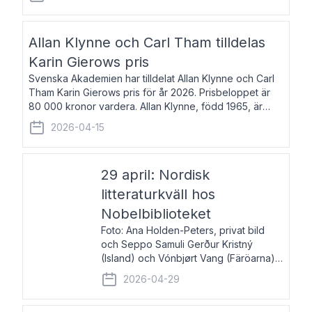
återkommande för Svenska Dagbladet, Ups
Allan Klynne och Carl Tham tilldelas
Karin Gierows pris
Svenska Akademien har tilldelat Allan Klynne och Carl
Tham Karin Gierows pris för år 2026. Prisbeloppet är
80 000 kronor vardera. Allan Klynne, född 1965, är
arkeolog, författare, översättare och fil.dr i antikens
2026-04-15
kultur och samhällsliv. Ut
29 april: Nordisk
litteraturkväll hos
Nobelbiblioteket
Foto: Ana Holden-Peters, privat bild
och Seppo Samuli Gerður Kristný
(Island) och Vónbjørt Vang (Färöarna)
läser ur sina verk och samtalar med
2026-04-29
John Swedenmark. De läser upp på
färöiska, isländska och svenska och