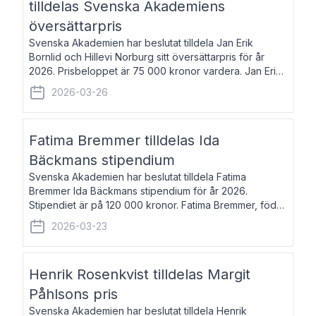
tilldelas Svenska Akademiens
översättarpris
Svenska Akademien har beslutat tilldela Jan Erik
Bornlid och Hillevi Norburg sitt översättarpris för år
2026. Prisbeloppet är 75 000 kronor vardera. Jan Erik
Bornlid, född 1947, är översättare från tyska. Han är
2026-03-26
främst känd för sina översät
Fatima Bremmer tilldelas Ida
Bäckmans stipendium
Svenska Akademien har beslutat tilldela Fatima
Bremmer Ida Bäckmans stipendium för år 2026.
Stipendiet är på 120 000 kronor. Fatima Bremmer, född
1977, är journalist och författare. Hon utkom i fjol med
2026-03-23
boken Ligan. Klarakvarterens blodsyst
Henrik Rosenkvist tilldelas Margit
Påhlsons pris
Svenska Akademien har beslutat tilldela Henrik