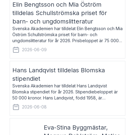
Elin Bengtsson och Mia Öström
tilldelas Schullströmska priset för
barn- och ungdomslitteratur
Svenska Akademien har tilldelat Elin Bengtsson och Mia
Öström Schullströmska priset för barn- och
ungdomslitteratur för år 2026. Prisbeloppet är 75 000
kronor vardera. Elin Bengtsson, född 1987, är författare
2026-06-09
och forskare i genusvetenskap.
Hans Landqvist tilldelas Blomska
stipendiet
Svenska Akademien har tilldelat Hans Landqvist
Blomska stipendiet för år 2026. Stipendiebeloppet är
50 000 kronor. Hans Landqvist, född 1958, är
professor i svenska vid Göteborgs universitet. Han
2026-06-08
disputerade år 2000 på avhandlingen Författn
Eva-Stina Byggmästar,