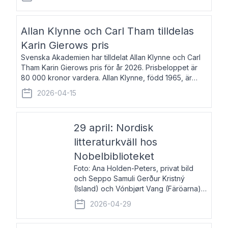
återkommande för Svenska Dagbladet, Ups
Allan Klynne och Carl Tham tilldelas
Karin Gierows pris
Svenska Akademien har tilldelat Allan Klynne och Carl
Tham Karin Gierows pris för år 2026. Prisbeloppet är
80 000 kronor vardera. Allan Klynne, född 1965, är
arkeolog, författare, översättare och fil.dr i antikens
2026-04-15
kultur och samhällsliv. Ut
29 april: Nordisk
litteraturkväll hos
Nobelbiblioteket
Foto: Ana Holden-Peters, privat bild
och Seppo Samuli Gerður Kristný
(Island) och Vónbjørt Vang (Färöarna)
läser ur sina verk och samtalar med
2026-04-29
John Swedenmark. De läser upp på
färöiska, isländska och svenska och