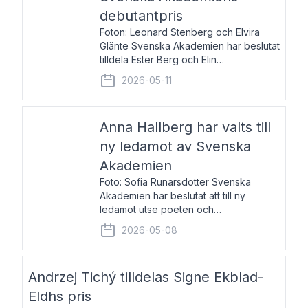
debutantpris
Foton: Leonard Stenberg och Elvira
Glänte Svenska Akademien har beslutat
tilldela Ester Berg och Elin
Michaelsdotter Svenska Akademiens
2026-05-11
debutantpris för år 2026. Priset är
nyinstiftat och syftar till att lyfta fram
intressanta och löftesrik
Anna Hallberg har valts till
ny ledamot av Svenska
Akademien
Foto: Sofia Runarsdotter Svenska
Akademien har beslutat att till ny
ledamot utse poeten och
litteraturkritikern Anna Hallberg. Hon
2026-05-08
efterträder poeten Tua Forsström på
stol 18 och kommer att ta sitt inträde vid
Akademiens högtidssammankomst
Andrzej Tichý tilldelas Signe Ekblad-
Eldhs pris