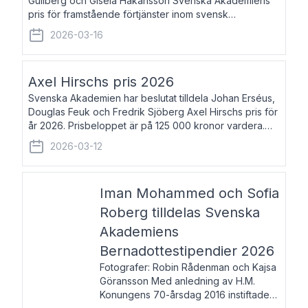
Gullberg och Gisela Håkansson Svenska Akademiens
pris för framstående förtjänster inom svensk
språkforskning och språkvård till minne av Carl Gabriel
2026-03-16
och Karin Forsberg för år 2026. Prissumma
Axel Hirschs pris 2026
Svenska Akademien har beslutat tilldela Johan Erséus,
Douglas Feuk och Fredrik Sjöberg Axel Hirschs pris för
år 2026. Prisbeloppet är på 125 000 kronor vardera.
Johan Erséus, född 1959, är fackboksförfattare och
2026-03-12
journalist med mångårigt för
Iman Mohammed och Sofia
Roberg tilldelas Svenska
Akademiens
Bernadottestipendier 2026
Fotografer: Robin Rådenman och Kajsa
Göransson Med anledning av H.M.
Konungens 70-årsdag 2016 instiftade