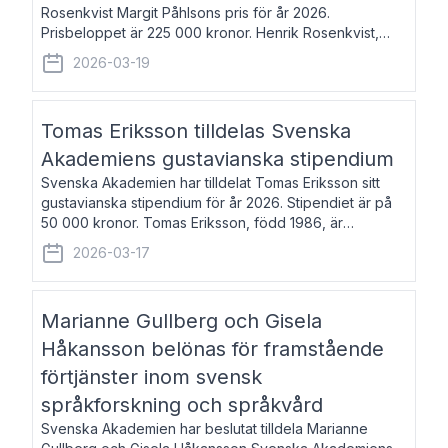
Rosenkvist Margit Påhlsons pris för år 2026.
Prisbeloppet är 225 000 kronor. Henrik Rosenkvist,
född 1965, är professor i nordiska språk vid Göteborgs
2026-03-19
universitet. Han disputerade 2004 på avhan
Tomas Eriksson tilldelas Svenska
Akademiens gustavianska stipendium
Svenska Akademien har tilldelat Tomas Eriksson sitt
gustavianska stipendium för år 2026. Stipendiet är på
50 000 kronor. Tomas Eriksson, född 1986, är
projektledare inom marknadsföring och författare och
2026-03-17
utkom i fjol med boken Syndabocken.
Marianne Gullberg och Gisela
Håkansson belönas för framstående
förtjänster inom svensk
språkforskning och språkvård
Svenska Akademien har beslutat tilldela Marianne