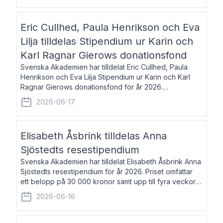
Eric Cullhed, Paula Henrikson och Eva
Lilja tilldelas Stipendium ur Karin och
Karl Ragnar Gierows donationsfond
Svenska Akademien har tilldelat Eric Cullhed, Paula
Henrikson och Eva Lilja Stipendium ur Karin och Karl
Ragnar Gierows donationsfond för år 2026.
Stipendiebeloppet är på 70 000 kronor vardera. Eric
2026-06-17
Cullhed, född 1985, är professor i grekis
Elisabeth Åsbrink tilldelas Anna
Sjöstedts resestipendium
Svenska Akademien har tilldelat Elisabeth Åsbrink Anna
Sjöstedts resestipendium för år 2026. Priset omfattar
ett belopp på 30 000 kronor samt upp till fyra veckors
fri vistelse i Akademiens lägenhet i Berlin. Elisabeth
2026-06-16
Åsbrink, född 1965 oc