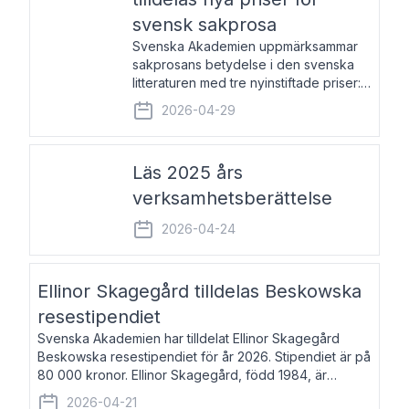
svensk sakprosa
Svenska Akademien uppmärksammar
sakprosans betydelse i den svenska
litteraturen med tre nyinstiftade priser:
Svenska Akademiens pris till
2026-04-29
framstående författare av svensk
sakprosa som i år går till Magnus
Västerbro, Svenska Akademiens pris
Läs 2025 års
verksamhetsberättelse
2026-04-24
Ellinor Skagegård tilldelas Beskowska
resestipendiet
Svenska Akademien har tilldelat Ellinor Skagegård
Beskowska resestipendiet för år 2026. Stipendiet är på
80 000 kronor. Ellinor Skagegård, född 1984, är
författare, journalist och musiker. Hon skriver
2026-04-21