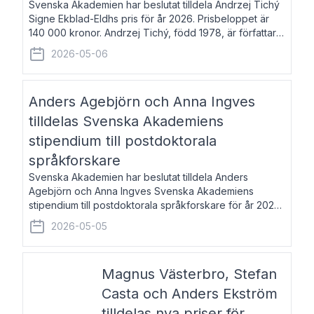
Svenska Akademien har beslutat tilldela Andrzej Tichý
Signe Ekblad-Eldhs pris för år 2026. Prisbeloppet är
140 000 kronor. Andrzej Tichý, född 1978, är författare
och kulturskribent. Han debuterade 2005 med den
2026-05-06
lovordade romanen Sex liter l
Anders Agebjörn och Anna Ingves
tilldelas Svenska Akademiens
stipendium till postdoktorala
språkforskare
Svenska Akademien har beslutat tilldela Anders
Agebjörn och Anna Ingves Svenska Akademiens
stipendium till postdoktorala språkforskare för år 2026.
Stipendiebeloppet är 75 000 kronor per mottagare.
2026-05-05
Anders Agebjörn, född 1984, är universitet
Magnus Västerbro, Stefan
Casta och Anders Ekström
tilldelas nya priser för