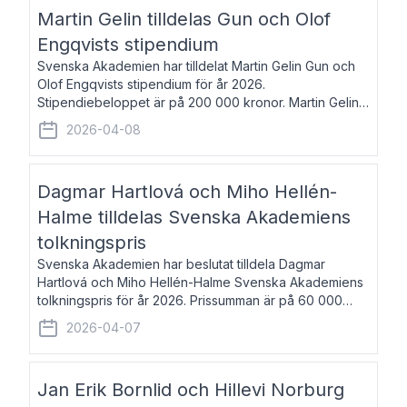
talar om språk och poesi – o
Martin Gelin tilldelas Gun och Olof
Engqvists stipendium
Svenska Akademien har tilldelat Martin Gelin Gun och
Olof Engqvists stipendium för år 2026.
Stipendiebeloppet är på 200 000 kronor. Martin Gelin,
född 1978, är journalist och författare. Han lever
2026-04-08
numera i Paris men var under många år bosat
Dagmar Hartlová och Miho Hellén-
Halme tilldelas Svenska Akademiens
tolkningspris
Svenska Akademien har beslutat tilldela Dagmar
Hartlová och Miho Hellén-Halme Svenska Akademiens
tolkningspris för år 2026. Prissumman är på 60 000
kronor var. Dagmar Hartlová, född 1951, översätter
2026-04-07
huvudsakligen från svenska till tjeckiska
Jan Erik Bornlid och Hillevi Norburg