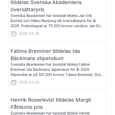
tilldelas Svenska Akademiens
översättarpris
Svenska Akademien har beslutat tilldela Jan Erik
Bornlid och Hillevi Norburg sitt översättarpris för år
2026. Prisbeloppet är 75 000 kronor vardera. Jan Erik
Bornlid, född 1947, är översättare från tyska. Han är
2026-03-26
främst känd för sina översät
Fatima Bremmer tilldelas Ida
Bäckmans stipendium
Svenska Akademien har beslutat tilldela Fatima
Bremmer Ida Bäckmans stipendium för år 2026.
Stipendiet är på 120 000 kronor. Fatima Bremmer, född
1977, är journalist och författare. Hon utkom i fjol med
2026-03-23
boken Ligan. Klarakvarterens blodsyst
Henrik Rosenkvist tilldelas Margit
Påhlsons pris
Svenska Akademien har beslutat tilldela Henrik