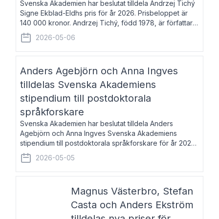
Svenska Akademien har beslutat tilldela Andrzej Tichý
Signe Ekblad-Eldhs pris för år 2026. Prisbeloppet är
140 000 kronor. Andrzej Tichý, född 1978, är författare
och kulturskribent. Han debuterade 2005 med den
2026-05-06
lovordade romanen Sex liter l
Anders Agebjörn och Anna Ingves
tilldelas Svenska Akademiens
stipendium till postdoktorala
språkforskare
Svenska Akademien har beslutat tilldela Anders
Agebjörn och Anna Ingves Svenska Akademiens
stipendium till postdoktorala språkforskare för år 2026.
Stipendiebeloppet är 75 000 kronor per mottagare.
2026-05-05
Anders Agebjörn, född 1984, är universitet
Magnus Västerbro, Stefan
Casta och Anders Ekström
tilldelas nya priser för