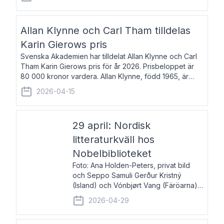
återkommande för Svenska Dagbladet, Ups
Allan Klynne och Carl Tham tilldelas
Karin Gierows pris
Svenska Akademien har tilldelat Allan Klynne och Carl
Tham Karin Gierows pris för år 2026. Prisbeloppet är
80 000 kronor vardera. Allan Klynne, född 1965, är
arkeolog, författare, översättare och fil.dr i antikens
2026-04-15
kultur och samhällsliv. Ut
29 april: Nordisk
litteraturkväll hos
Nobelbiblioteket
Foto: Ana Holden-Peters, privat bild
och Seppo Samuli Gerður Kristný
(Island) och Vónbjørt Vang (Färöarna)
läser ur sina verk och samtalar med
2026-04-29
John Swedenmark. De läser upp på
färöiska, isländska och svenska och