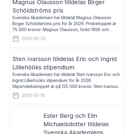
Magnus Olausson tilldelas Birger
Schöldströms pris
Svenska Akademien har tilldelat Magnus Olausson
Birger Schöldströms pris för år 2026. Prisbeloppet är
75 000 kronor. Magnus Olausson, född 1956 och
bosatt i Stockholm, är konstvetare, museiman och
2026-05-20
hovman. Han disputerade 1993 vid Uppsala un
Sten Ivarsson tilldelas Eric och Ingrid
Lilliehööks stipendium
Svenska Akademien har tilldelat Sten Ivarsson Eric och
Ingrid Lilliehööks stipendium för år 2026.
Stipendiebeloppet är på 125 000 kronor. Sten Ivarsson,
född 1979, är mediateksamordnare vid
2026-05-18
Söderslättsgymnasiet i Trelleborg. Här har han på
Ester Berg och Elin
Michaelsdotter tilldelas
Svenska Akademiens