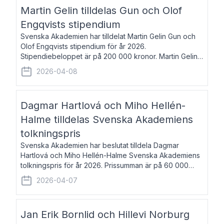
talar om språk och poesi – o
Martin Gelin tilldelas Gun och Olof
Engqvists stipendium
Svenska Akademien har tilldelat Martin Gelin Gun och
Olof Engqvists stipendium för år 2026.
Stipendiebeloppet är på 200 000 kronor. Martin Gelin,
född 1978, är journalist och författare. Han lever
2026-04-08
numera i Paris men var under många år bosat
Dagmar Hartlová och Miho Hellén-
Halme tilldelas Svenska Akademiens
tolkningspris
Svenska Akademien har beslutat tilldela Dagmar
Hartlová och Miho Hellén-Halme Svenska Akademiens
tolkningspris för år 2026. Prissumman är på 60 000
kronor var. Dagmar Hartlová, född 1951, översätter
2026-04-07
huvudsakligen från svenska till tjeckiska
Jan Erik Bornlid och Hillevi Norburg