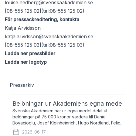
louise.hedberg@svenskaakademien.se
[08-555 125 02](tel:08-555 125 02)
För pressackreditering, kontakta
Katja Arvidsson
katja.arvidsson@svenskaakademien.se
[08-555 125 03](tel:08-555 125 03)
Ladda ner pressbilder
Ladda ner logotyp
Pressarkiv
Belöningar ur Akademiens egna medel
Svenska Akademien har ur egna medel delat ut
belöningar på 75 000 kronor vardera till Daniel
Boyacioglu, Josef Kleinheinrich, Hugo Nordland, Felicia
Stenroth och Svante Strandberg. Daniel Boyacioglu,
2026-06-17
född 1981, är poet och scenartist. Josef