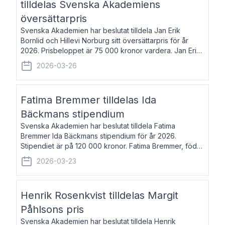
tilldelas Svenska Akademiens
översättarpris
Svenska Akademien har beslutat tilldela Jan Erik
Bornlid och Hillevi Norburg sitt översättarpris för år
2026. Prisbeloppet är 75 000 kronor vardera. Jan Erik
Bornlid, född 1947, är översättare från tyska. Han är
2026-03-26
främst känd för sina översät
Fatima Bremmer tilldelas Ida
Bäckmans stipendium
Svenska Akademien har beslutat tilldela Fatima
Bremmer Ida Bäckmans stipendium för år 2026.
Stipendiet är på 120 000 kronor. Fatima Bremmer, född
1977, är journalist och författare. Hon utkom i fjol med
2026-03-23
boken Ligan. Klarakvarterens blodsyst
Henrik Rosenkvist tilldelas Margit
Påhlsons pris
Svenska Akademien har beslutat tilldela Henrik