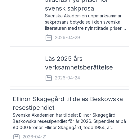
svensk sakprosa
Svenska Akademien uppmärksammar
sakprosans betydelse i den svenska
litteraturen med tre nyinstiftade priser:
Svenska Akademiens pris till
2026-04-29
framstående författare av svensk
sakprosa som i år går till Magnus
Västerbro, Svenska Akademiens pris
Läs 2025 års
verksamhetsberättelse
2026-04-24
Ellinor Skagegård tilldelas Beskowska
resestipendiet
Svenska Akademien har tilldelat Ellinor Skagegård
Beskowska resestipendiet för år 2026. Stipendiet är på
80 000 kronor. Ellinor Skagegård, född 1984, är
författare, journalist och musiker. Hon skriver
2026-04-21