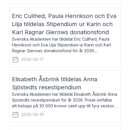
Eric Cullhed, Paula Henrikson och Eva
Lilja tilldelas Stipendium ur Karin och
Karl Ragnar Gierows donationsfond
Svenska Akademien har tilldelat Eric Cullhed, Paula
Henrikson och Eva Lilja Stipendium ur Karin och Karl
Ragnar Gierows donationsfond för år 2026.
Stipendiebeloppet är på 70 000 kronor vardera. Eric
2026-06-17
Cullhed, född 1985, är professor i grekis
Elisabeth Åsbrink tilldelas Anna
Sjöstedts resestipendium
Svenska Akademien har tilldelat Elisabeth Åsbrink Anna
Sjöstedts resestipendium för år 2026. Priset omfattar
ett belopp på 30 000 kronor samt upp till fyra veckors
fri vistelse i Akademiens lägenhet i Berlin. Elisabeth
2026-06-16
Åsbrink, född 1965 oc