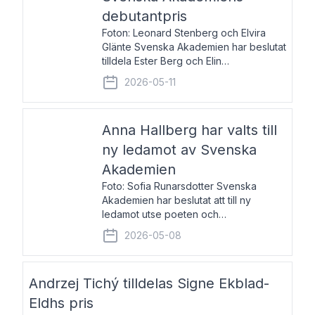
debutantpris
Foton: Leonard Stenberg och Elvira
Glänte Svenska Akademien har beslutat
tilldela Ester Berg och Elin
Michaelsdotter Svenska Akademiens
2026-05-11
debutantpris för år 2026. Priset är
nyinstiftat och syftar till att lyfta fram
intressanta och löftesrik
Anna Hallberg har valts till
ny ledamot av Svenska
Akademien
Foto: Sofia Runarsdotter Svenska
Akademien har beslutat att till ny
ledamot utse poeten och
litteraturkritikern Anna Hallberg. Hon
2026-05-08
efterträder poeten Tua Forsström på
stol 18 och kommer att ta sitt inträde vid
Akademiens högtidssammankomst
Andrzej Tichý tilldelas Signe Ekblad-
Eldhs pris