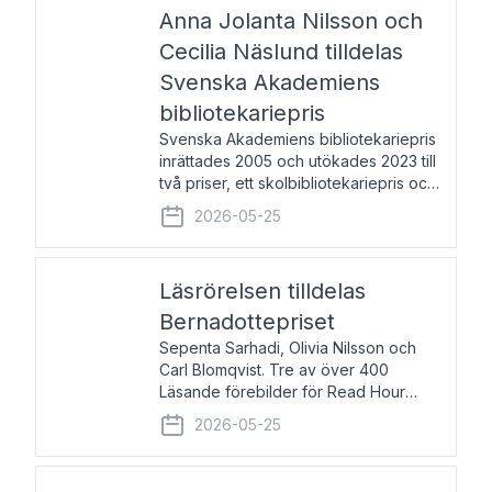
pristagarna äger rum under
Anna Jolanta Nilsson och
Cecilia Näslund tilldelas
Svenska Akademiens
bibliotekariepris
Svenska Akademiens bibliotekariepris
inrättades 2005 och utökades 2023 till
två priser, ett skolbibliotekariepris och
ett folkbibliotekariepris. Priserna skall
2026-05-25
tilldelas bibliotekarier vid svenska folk-
och skolbibliotek som gjort värdefull
Läsrörelsen tilldelas
Bernadottepriset
Sepenta Sarhadi, Olivia Nilsson och
Carl Blomqvist. Tre av över 400
Läsande förebilder för Read Hour
Sverige. Foto: Michael Wall. Den ideella
2026-05-25
föreningen Läsrörelsen tilldelas
Bernadottepriset 2026 för att den
under ett kvarts sekel gjort re