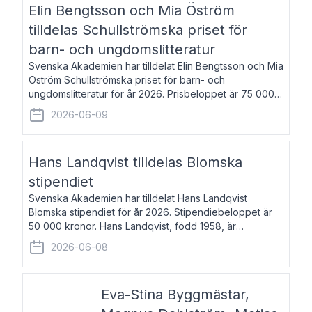
Elin Bengtsson och Mia Öström
tilldelas Schullströmska priset för
barn- och ungdomslitteratur
Svenska Akademien har tilldelat Elin Bengtsson och Mia
Öström Schullströmska priset för barn- och
ungdomslitteratur för år 2026. Prisbeloppet är 75 000
kronor vardera. Elin Bengtsson, född 1987, är författare
2026-06-09
och forskare i genusvetenskap.
Hans Landqvist tilldelas Blomska
stipendiet
Svenska Akademien har tilldelat Hans Landqvist
Blomska stipendiet för år 2026. Stipendiebeloppet är
50 000 kronor. Hans Landqvist, född 1958, är
professor i svenska vid Göteborgs universitet. Han
2026-06-08
disputerade år 2000 på avhandlingen Författn
Eva-Stina Byggmästar,