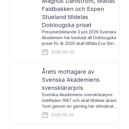
Magnus Dahlström, Matias
Faldbakken och Espen
Stueland tilldelas
Doblougska priset
Pressmeddelande 3 juni 2026 Svenska
Akademien har beslutat att Doblougska
priset för år 2026 skall tillfalla Eva-Stina
Byggmästar, Magnus Dahlström, Matias
2026-06-03
Faldbakken samt Espen Stueland.
Prisbeloppet är 200 000 svenska
kronor per mottagare
Årets mottagare av
Svenska Akademiens
svensklärarpris
Svenska Akademiens svensklärarpris
instiftades 1987 och skall tilldelas lärare
”som genom sin gärning har stimulerat
intresset hos unga människor för
2026-05-25
svenska språket och litteraturen”.
Prisutdelning och samtal med