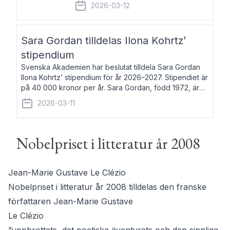
fem av de kungliga akademierna det så
2026-03-12
kallade Bernadotteprogrammet med
syfte att genom stipendier erbjuda stöd
och fortbildning till fo
Sara Gordan tilldelas Ilona Kohrtz’
stipendium
Svenska Akademien har beslutat tilldela Sara Gordan
Ilona Kohrtz’ stipendium för år 2026–2027. Stipendiet är
på 40 000 kronor per år. Sara Gordan, född 1972, är
författare och översättare. Hon debuterade 2006 med
2026-03-11
det prosalyriska verket En
Nobelpriset i litteratur år 2008
Jean-Marie Gustave Le Clézio
Nobelpriset i litteratur år 2008 tilldelas den franske
författaren Jean-Marie Gustave
Le Clézio