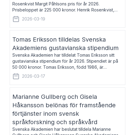
Rosenkvist Margit Påhlsons pris för år 2026.
Prisbeloppet är 225 000 kronor. Henrik Rosenkvist,
född 1965, är professor i nordiska språk vid Göteborgs
2026-03-19
universitet. Han disputerade 2004 på avhan
Tomas Eriksson tilldelas Svenska
Akademiens gustavianska stipendium
Svenska Akademien har tilldelat Tomas Eriksson sitt
gustavianska stipendium för år 2026. Stipendiet är på
50 000 kronor. Tomas Eriksson, född 1986, är
projektledare inom marknadsföring och författare och
2026-03-17
utkom i fjol med boken Syndabocken.
Marianne Gullberg och Gisela
Håkansson belönas för framstående
förtjänster inom svensk
språkforskning och språkvård
Svenska Akademien har beslutat tilldela Marianne