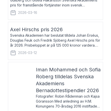
Gullberg och Gisela Håkansson Svenska Akademiens
pris för framstående förtjänster inom svensk
språkforskning och språkvård till minne av Carl Gabriel
2026-03-16
och Karin Forsberg för år 2026. Prissumma
Axel Hirschs pris 2026
Svenska Akademien har beslutat tilldela Johan Erséus,
Douglas Feuk och Fredrik Sjöberg Axel Hirschs pris för
år 2026. Prisbeloppet är på 125 000 kronor vardera.
Johan Erséus, född 1959, är fackboksförfattare och
2026-03-12
journalist med mångårigt för
Iman Mohammed och Sofia
Roberg tilldelas Svenska
Akademiens
Bernadottestipendier 2026
Fotografer: Robin Rådenman och Kajsa
Göransson Med anledning av H.M.
Konungens 70-årsdag 2016 instiftade