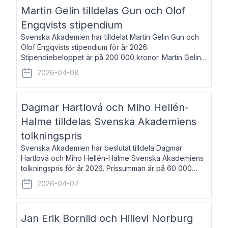
talar om språk och poesi – o
Martin Gelin tilldelas Gun och Olof
Engqvists stipendium
Svenska Akademien har tilldelat Martin Gelin Gun och
Olof Engqvists stipendium för år 2026.
Stipendiebeloppet är på 200 000 kronor. Martin Gelin,
född 1978, är journalist och författare. Han lever
2026-04-08
numera i Paris men var under många år bosat
Dagmar Hartlová och Miho Hellén-
Halme tilldelas Svenska Akademiens
tolkningspris
Svenska Akademien har beslutat tilldela Dagmar
Hartlová och Miho Hellén-Halme Svenska Akademiens
tolkningspris för år 2026. Prissumman är på 60 000
kronor var. Dagmar Hartlová, född 1951, översätter
2026-04-07
huvudsakligen från svenska till tjeckiska
Jan Erik Bornlid och Hillevi Norburg