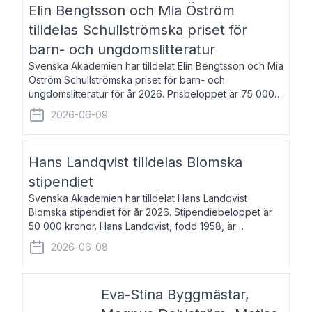
Elin Bengtsson och Mia Öström
tilldelas Schullströmska priset för
barn- och ungdomslitteratur
Svenska Akademien har tilldelat Elin Bengtsson och Mia
Öström Schullströmska priset för barn- och
ungdomslitteratur för år 2026. Prisbeloppet är 75 000
kronor vardera. Elin Bengtsson, född 1987, är författare
2026-06-09
och forskare i genusvetenskap.
Hans Landqvist tilldelas Blomska
stipendiet
Svenska Akademien har tilldelat Hans Landqvist
Blomska stipendiet för år 2026. Stipendiebeloppet är
50 000 kronor. Hans Landqvist, född 1958, är
professor i svenska vid Göteborgs universitet. Han
2026-06-08
disputerade år 2000 på avhandlingen Författn
Eva-Stina Byggmästar,