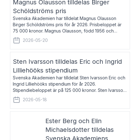
Magnus Olausson tilldelas Birger
Schöldströms pris
Svenska Akademien har tilldelat Magnus Olausson
Birger Schöldströms pris för år 2026. Prisbeloppet är
75 000 kronor. Magnus Olausson, född 1956 och
bosatt i Stockholm, är konstvetare, museiman och
2026-05-20
hovman. Han disputerade 1993 vid Uppsala un
Sten Ivarsson tilldelas Eric och Ingrid
Lilliehööks stipendium
Svenska Akademien har tilldelat Sten Ivarsson Eric och
Ingrid Lilliehööks stipendium för år 2026.
Stipendiebeloppet är på 125 000 kronor. Sten Ivarsson,
född 1979, är mediateksamordnare vid
2026-05-18
Söderslättsgymnasiet i Trelleborg. Här har han på
Ester Berg och Elin
Michaelsdotter tilldelas
Svenska Akademiens