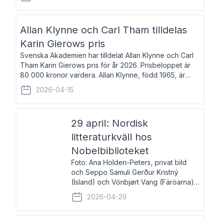
återkommande för Svenska Dagbladet, Ups
Allan Klynne och Carl Tham tilldelas
Karin Gierows pris
Svenska Akademien har tilldelat Allan Klynne och Carl
Tham Karin Gierows pris för år 2026. Prisbeloppet är
80 000 kronor vardera. Allan Klynne, född 1965, är
arkeolog, författare, översättare och fil.dr i antikens
2026-04-15
kultur och samhällsliv. Ut
29 april: Nordisk
litteraturkväll hos
Nobelbiblioteket
Foto: Ana Holden-Peters, privat bild
och Seppo Samuli Gerður Kristný
(Island) och Vónbjørt Vang (Färöarna)
läser ur sina verk och samtalar med
2026-04-29
John Swedenmark. De läser upp på
färöiska, isländska och svenska och