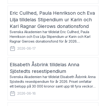
Eric Cullhed, Paula Henrikson och Eva
Lilja tilldelas Stipendium ur Karin och
Karl Ragnar Gierows donationsfond
Svenska Akademien har tilldelat Eric Cullhed, Paula
Henrikson och Eva Lilja Stipendium ur Karin och Karl
Ragnar Gierows donationsfond för år 2026.
Stipendiebeloppet är på 70 000 kronor vardera. Eric
2026-06-17
Cullhed, född 1985, är professor i grekis
Elisabeth Åsbrink tilldelas Anna
Sjöstedts resestipendium
Svenska Akademien har tilldelat Elisabeth Åsbrink Anna
Sjöstedts resestipendium för år 2026. Priset omfattar
ett belopp på 30 000 kronor samt upp till fyra veckors
fri vistelse i Akademiens lägenhet i Berlin. Elisabeth
2026-06-16
Åsbrink, född 1965 oc