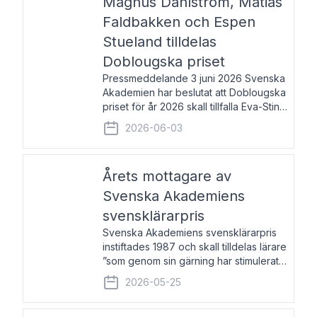
Magnus Dahlström, Matias
Faldbakken och Espen
Stueland tilldelas
Doblougska priset
Pressmeddelande 3 juni 2026 Svenska
Akademien har beslutat att Doblougska
priset för år 2026 skall tillfalla Eva-Stina
Byggmästar, Magnus Dahlström, Matias
2026-06-03
Faldbakken samt Espen Stueland.
Prisbeloppet är 200 000 svenska
kronor per mottagare
Årets mottagare av
Svenska Akademiens
svensklärarpris
Svenska Akademiens svensklärarpris
instiftades 1987 och skall tilldelas lärare
”som genom sin gärning har stimulerat
intresset hos unga människor för
2026-05-25
svenska språket och litteraturen”.
Prisutdelning och samtal med