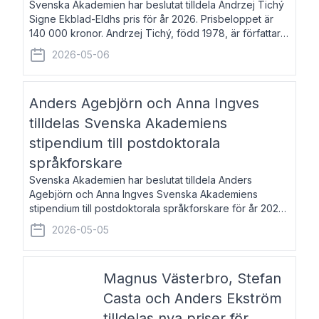
Svenska Akademien har beslutat tilldela Andrzej Tichý
Signe Ekblad-Eldhs pris för år 2026. Prisbeloppet är
140 000 kronor. Andrzej Tichý, född 1978, är författare
och kulturskribent. Han debuterade 2005 med den
2026-05-06
lovordade romanen Sex liter l
Anders Agebjörn och Anna Ingves
tilldelas Svenska Akademiens
stipendium till postdoktorala
språkforskare
Svenska Akademien har beslutat tilldela Anders
Agebjörn och Anna Ingves Svenska Akademiens
stipendium till postdoktorala språkforskare för år 2026.
Stipendiebeloppet är 75 000 kronor per mottagare.
2026-05-05
Anders Agebjörn, född 1984, är universitet
Magnus Västerbro, Stefan
Casta och Anders Ekström
tilldelas nya priser för