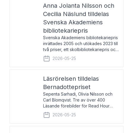
pristagarna äger rum under
Anna Jolanta Nilsson och
Cecilia Näslund tilldelas
Svenska Akademiens
bibliotekariepris
Svenska Akademiens bibliotekariepris
inrättades 2005 och utökades 2023 till
två priser, ett skolbibliotekariepris och
ett folkbibliotekariepris. Priserna skall
2026-05-25
tilldelas bibliotekarier vid svenska folk-
och skolbibliotek som gjort värdefull
Läsrörelsen tilldelas
Bernadottepriset
Sepenta Sarhadi, Olivia Nilsson och
Carl Blomqvist. Tre av över 400
Läsande förebilder för Read Hour
Sverige. Foto: Michael Wall. Den ideella
2026-05-25
föreningen Läsrörelsen tilldelas
Bernadottepriset 2026 för att den
under ett kvarts sekel gjort re