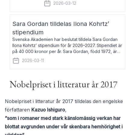
fem av de kungliga akademierna det så
2026-03-12
kallade Bernadotteprogrammet med
syfte att genom stipendier erbjuda stöd
och fortbildning till fo
Sara Gordan tilldelas Ilona Kohrtz’
stipendium
Svenska Akademien har beslutat tilldela Sara Gordan
Ilona Kohrtz’ stipendium för år 2026–2027. Stipendiet är
på 40 000 kronor per år. Sara Gordan, född 1972, är
författare och översättare. Hon debuterade 2006 med
2026-03-11
det prosalyriska verket En
Nobelpriset i litteratur år 2017
Nobelpriset i litteratur år 2017 tilldelas den engelske
författaren
Kazuo Ishiguro
,
”
som i romaner med stark känslomässig verkan har
blottat avgrunden under vår skenbara hemhörighet i