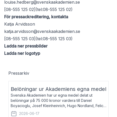
louise.hedberg@svenskaakademien.se
[08-555 125 02](tel:08-555 125 02)
För pressackreditering, kontakta
Katja Arvidsson
katja.arvidsson@svenskaakademien.se
[08-555 125 03](tel:08-555 125 03)
Ladda ner pressbilder
Ladda ner logotyp
Pressarkiv
Belöningar ur Akademiens egna medel
Svenska Akademien har ur egna medel delat ut
belöningar på 75 000 kronor vardera till Daniel
Boyacioglu, Josef Kleinheinrich, Hugo Nordland, Felicia
Stenroth och Svante Strandberg. Daniel Boyacioglu,
2026-06-17
född 1981, är poet och scenartist. Josef