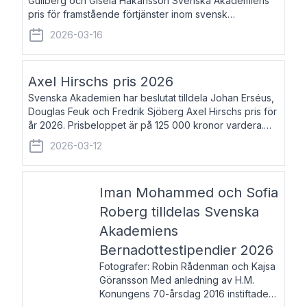
Gullberg och Gisela Håkansson Svenska Akademiens
pris för framstående förtjänster inom svensk
språkforskning och språkvård till minne av Carl Gabriel
2026-03-16
och Karin Forsberg för år 2026. Prissumma
Axel Hirschs pris 2026
Svenska Akademien har beslutat tilldela Johan Erséus,
Douglas Feuk och Fredrik Sjöberg Axel Hirschs pris för
år 2026. Prisbeloppet är på 125 000 kronor vardera.
Johan Erséus, född 1959, är fackboksförfattare och
2026-03-12
journalist med mångårigt för
Iman Mohammed och Sofia
Roberg tilldelas Svenska
Akademiens
Bernadottestipendier 2026
Fotografer: Robin Rådenman och Kajsa
Göransson Med anledning av H.M.
Konungens 70-årsdag 2016 instiftade