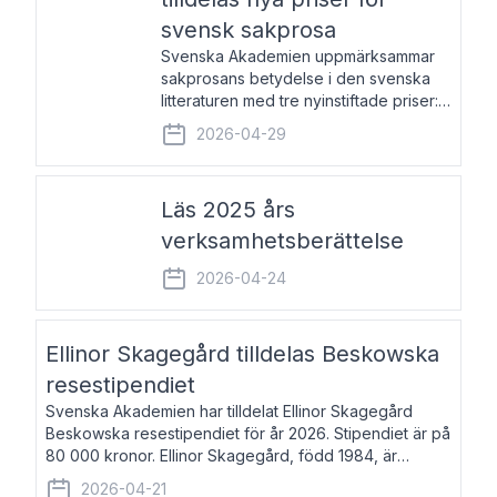
svensk sakprosa
Svenska Akademien uppmärksammar
sakprosans betydelse i den svenska
litteraturen med tre nyinstiftade priser:
Svenska Akademiens pris till
2026-04-29
framstående författare av svensk
sakprosa som i år går till Magnus
Västerbro, Svenska Akademiens pris
Läs 2025 års
verksamhetsberättelse
2026-04-24
Ellinor Skagegård tilldelas Beskowska
resestipendiet
Svenska Akademien har tilldelat Ellinor Skagegård
Beskowska resestipendiet för år 2026. Stipendiet är på
80 000 kronor. Ellinor Skagegård, född 1984, är
författare, journalist och musiker. Hon skriver
2026-04-21