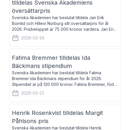
tilldelas Svenska Akademiens
översättarpris
Svenska Akademien har beslutat tilldela Jan Erik
Bornlid och Hillevi Norburg sitt översättarpris för år
2026. Prisbeloppet är 75 000 kronor vardera. Jan Erik
Bornlid, född 1947, är översättare från tyska. Han är
2026-03-26
främst känd för sina översät
Fatima Bremmer tilldelas Ida
Bäckmans stipendium
Svenska Akademien har beslutat tilldela Fatima
Bremmer Ida Bäckmans stipendium för år 2026.
Stipendiet är på 120 000 kronor. Fatima Bremmer, född
1977, är journalist och författare. Hon utkom i fjol med
2026-03-23
boken Ligan. Klarakvarterens blodsyst
Henrik Rosenkvist tilldelas Margit
Påhlsons pris
Svenska Akademien har beslutat tilldela Henrik