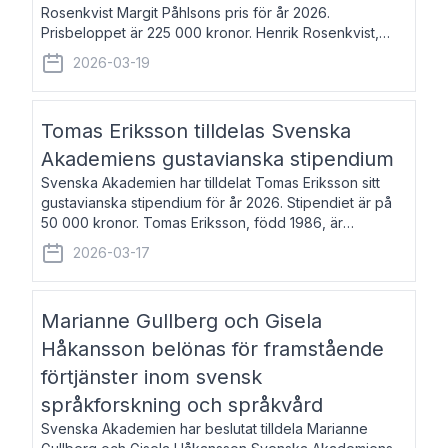
Rosenkvist Margit Påhlsons pris för år 2026.
Prisbeloppet är 225 000 kronor. Henrik Rosenkvist,
född 1965, är professor i nordiska språk vid Göteborgs
2026-03-19
universitet. Han disputerade 2004 på avhan
Tomas Eriksson tilldelas Svenska
Akademiens gustavianska stipendium
Svenska Akademien har tilldelat Tomas Eriksson sitt
gustavianska stipendium för år 2026. Stipendiet är på
50 000 kronor. Tomas Eriksson, född 1986, är
projektledare inom marknadsföring och författare och
2026-03-17
utkom i fjol med boken Syndabocken.
Marianne Gullberg och Gisela
Håkansson belönas för framstående
förtjänster inom svensk
språkforskning och språkvård
Svenska Akademien har beslutat tilldela Marianne