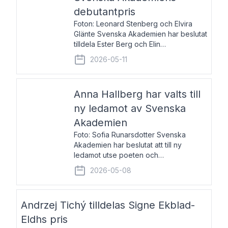
debutantpris
Foton: Leonard Stenberg och Elvira
Glänte Svenska Akademien har beslutat
tilldela Ester Berg och Elin
Michaelsdotter Svenska Akademiens
2026-05-11
debutantpris för år 2026. Priset är
nyinstiftat och syftar till att lyfta fram
intressanta och löftesrik
Anna Hallberg har valts till
ny ledamot av Svenska
Akademien
Foto: Sofia Runarsdotter Svenska
Akademien har beslutat att till ny
ledamot utse poeten och
litteraturkritikern Anna Hallberg. Hon
2026-05-08
efterträder poeten Tua Forsström på
stol 18 och kommer att ta sitt inträde vid
Akademiens högtidssammankomst
Andrzej Tichý tilldelas Signe Ekblad-
Eldhs pris