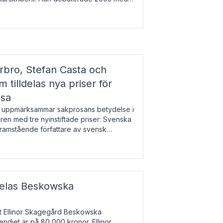
r l
bro, Stefan Casta och
 tilldelas nya priser för
osa
uppmärksammar sakprosans betydelse i
uren med tre nyinstiftade priser: Svenska
 framstående författare av svensk
r till Magnus Västerbro, Svenska
ldelas Beskowska
at Ellinor Skagegård Beskowska
endiet är på 80 000 kronor. Ellinor