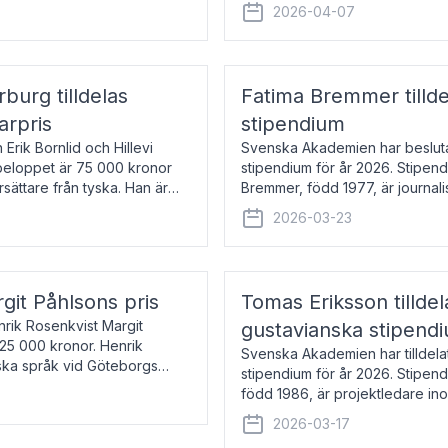
översätter huvudsakligen från sv
2026-04-07
rburg tilldelas
Fatima Bremmer tilld
arpris
stipendium
Erik Bornlid och Hillevi
Svenska Akademien har besluta
isbeloppet är 75 000 kronor
stipendium för år 2026. Stipend
rsättare från tyska. Han är
Bremmer, född 1977, är journalis
boken Ligan. Klarakvarterens b
2026-03-23
rgit Påhlsons pris
Tomas Eriksson tilld
nrik Rosenkvist Margit
gustavianska stipend
225 000 kronor. Henrik
Svenska Akademien har tilldela
iska språk vid Göteborgs
stipendium för år 2026. Stipend
n
född 1986, är projektledare in
utkom i fjol med boken Synda
2026-03-17