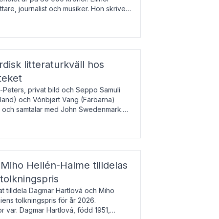
tare, journalist och musiker. Hon skriver
gbladet, Ups
rdisk litteraturkväll hos
teket
-Peters, privat bild och Seppo Samuli
Island) och Vónbjørt Vang (Färöarna)
rk och samtalar med John Swedenmark.
färöiska, isländska och svenska och talar
9
esi – o
Miho Hellén-Halme tilldelas
olkningspris
 tilldela Dagmar Hartlová och Miho
ns tolkningspris för år 2026.
 var. Dagmar Hartlová, född 1951,