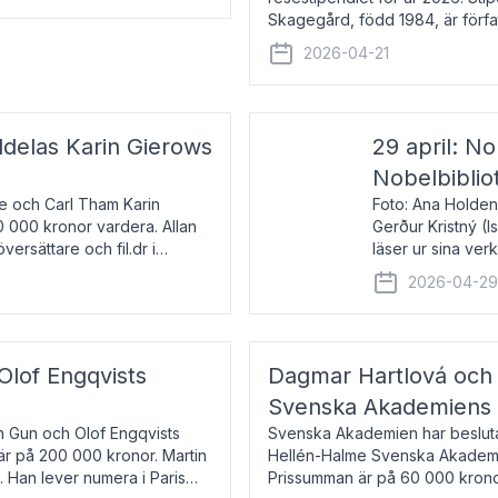
Skagegård, född 1984, är förfat
återkommande för Svenska Da
2026-04-21
ldelas Karin Gierows
29 april: No
Nobelbiblio
ne och Carl Tham Karin
Foto: Ana Holden
0 000 kronor vardera. Allan
Gerður Kristný (
versättare och fil.dr i
läser ur sina ve
De läser upp på 
2026-04-2
om språk och po
 Olof Engqvists
Dagmar Hartlová och 
Svenska Akademiens t
in Gun och Olof Engqvists
Svenska Akademien har beslutat
är på 200 000 kronor. Martin
Hellén-Halme Svenska Akademie
e. Han lever numera i Paris
Prissumman är på 60 000 kronor