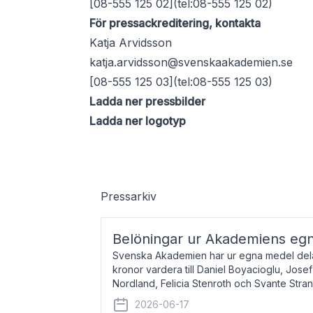
[08-555 125 02](tel:08-555 125 02)
För pressackreditering, kontakta
Katja Arvidsson
katja.arvidsson@svenskaakademien.se
[08-555 125 03](tel:08-555 125 03)
Ladda ner pressbilder
Ladda ner logotyp
Pressarkiv
Belöningar ur Akademiens eg
Svenska Akademien har ur egna medel dela
kronor vardera till Daniel Boyacioglu, Jose
Nordland, Felicia Stenroth och Svante Stra
född 1981, är poet och scenartist. Josef
2026-06-17