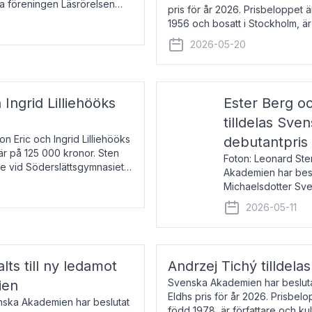
la föreningen Läsrörelsen
pris för år 2026. Prisbeloppet
6 för att den under ett kvarts
1956 och bosatt i Stockholm, 
Han disputerade 1993 vid Upps
2026-05-20
 Ingrid Lilliehööks
Ester Berg oc
tilldelas Sv
n Eric och Ingrid Lilliehööks
debutantpris
är på 125 000 kronor. Sten
Foton: Leonard Ste
e vid Söderslättsgymnasiet i
Akademien har beslu
Michaelsdotter Sve
2026. Priset är nyinst
2026-05-11
intressanta och löft
lts till ny ledamot
Andrzej Tichý tilldela
Svenska Akademien har beslutat
ien
Eldhs pris för år 2026. Prisbel
enska Akademien har beslutat
född 1978, är författare och k