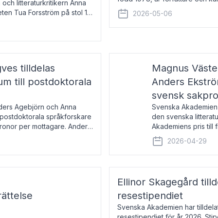
 och litteraturkritikern Anna
den lovordade romanen Sex lite
eten Tua Forsström på stol 18
2026-05-06
e vid Akademiens
es tilldelas
Magnus Väster
 till postdoktorala
Anders Ekström
svensk sakpr
nders Agebjörn och Anna
Svenska Akademien 
 postdoktorala språkforskare
den svenska litterat
kronor per mottagare. Anders
Akademiens pris till
sakprosa som i år gå
2026-04-29
Akademiens pris
Ellinor Skagegård til
ättelse
resestipendiet
Svenska Akademien har tilldel
resestipendiet för år 2026. Stip