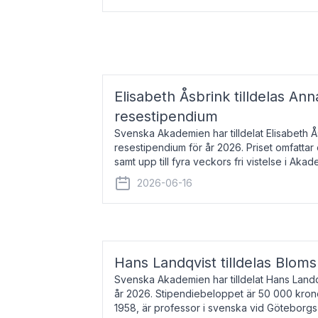
Elisabeth Åsbrink tilldelas Ann
resestipendium
Svenska Akademien har tilldelat Elisabeth 
resestipendium för år 2026. Priset omfatta
samt upp till fyra veckors fri vistelse i Akad
Elisabeth Åsbrink, född 1965 oc
2026-06-16
Hans Landqvist tilldelas Bloms
Svenska Akademien har tilldelat Hans Landq
år 2026. Stipendiebeloppet är 50 000 kron
1958, är professor i svenska vid Göteborgs