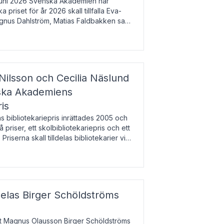
uni 2026 Svenska Akademien har
 priset för år 2026 skall tillfalla Eva-
gnus Dahlström, Matias Faldbakken samt
beloppet är 200 000 svenska kronor per
Nilsson och Cecilia Näslund
nska Akademiens
ris
bibliotekariepris inrättades 2005 och
å priser, ett skolbibliotekariepris och ett
 Priserna skall tilldelas bibliotekarier vid
olbibliotek som gjort värdefull
delas Birger Schöldströms
at Magnus Olausson Birger Schöldströms