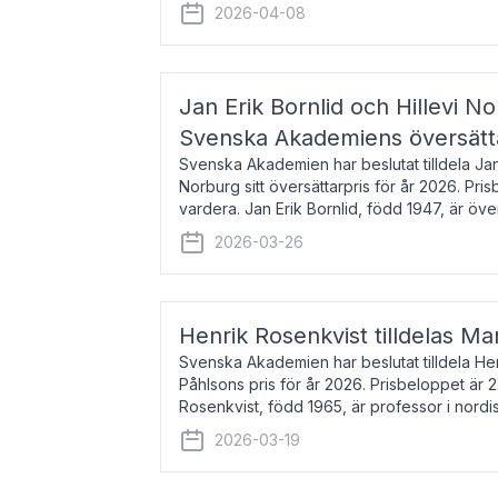
men var under många år bosat
2026-04-08
Jan Erik Bornlid och Hillevi No
Svenska Akademiens översätt
Svenska Akademien har beslutat tilldela Jan 
Norburg sitt översättarpris för år 2026. Pr
vardera. Jan Erik Bornlid, född 1947, är öve
främst känd för sina översät
2026-03-26
Henrik Rosenkvist tilldelas Ma
Svenska Akademien har beslutat tilldela He
Påhlsons pris för år 2026. Prisbeloppet är 
Rosenkvist, född 1965, är professor i nord
universitet. Han disputerade 2004 på avha
2026-03-19