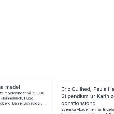
na medel
Eric Cullhed, Paula He
t ut belöningar på 75 000
Stipendium ur Karin 
f Kleinheinrich, Hugo
donationsfond
ndberg. Daniel Boyacioglu,
Svenska Akademien har tilldela