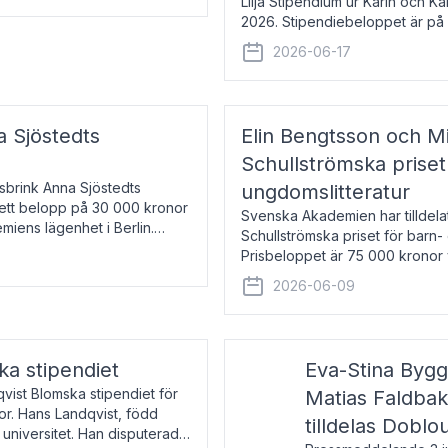
Lilja Stipendium ur Karin och K
2026. Stipendiebeloppet är på 
född 1985, är professor i greki
2026-06-17
a Sjöstedts
Elin Bengtsson och Mi
Schullströmska priset
Åsbrink Anna Sjöstedts
ungdomslitteratur
r ett belopp på 30 000 kronor
Svenska Akademien har tilldela
emiens lägenhet i Berlin.
Schullströmska priset för barn-
Prisbeloppet är 75 000 kronor 
författare och forskare i genu
2026-06-09
ka stipendiet
Eva-Stina Byg
vist Blomska stipendiet för
Matias Faldba
or. Hans Landqvist, född
tilldelas Doblo
 universitet. Han disputerade