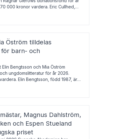
arl Ragnar Gierows donationsfond för år
70 000 kronor vardera. Eric Cullhed,
s
a Öström tilldelas
 för barn- och
t Elin Bengtsson och Mia Öström
 och ungdomslitteratur för år 2026.
vardera. Elin Bengtsson, född 1987, är
svetenskap.
gmästar, Magnus Dahlström,
kken och Espen Stueland
ugska priset