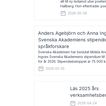
att till ny ledamot utse poeten
Hallberg. Hon efterträder po
och kommer att ta sitt inträd
2026-05-08
högtidssammankomst
Anders Agebjörn och Anna Ingv
Svenska Akademiens stipendium
språkforskare
Svenska Akademien har beslutat tilldela A
Ingves Svenska Akademiens stipendium till
för år 2026. Stipendiebeloppet är 75 000 
Agebjörn, född 1984, är universitet
2026-05-05
Läs 2025 års
verksamhetsber
2026-04-24