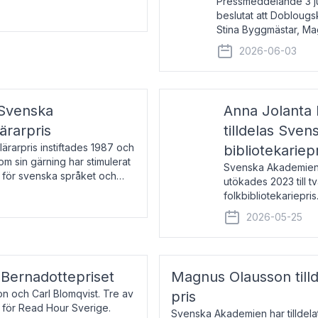
Pressmeddelande 3 j
beslutat att Doblougska
Stina Byggmästar, Ma
Espen Stueland. Pris
2026-06-03
mottagare
 Svenska
Anna Jolanta 
ärarpris
tilldelas Sve
rarpris instiftades 1987 och
bibliotekariep
nom sin gärning har stimulerat
Svenska Akademiens 
 för svenska språket och
utökades 2023 till tv
ch samtal med pristagarna
folkbibliotekariepris.
svenska folk- och sk
2026-05-25
s Bernadottepriset
Magnus Olausson till
on och Carl Blomqvist. Tre av
pris
 för Read Hour Sverige.
Svenska Akademien har tilldel