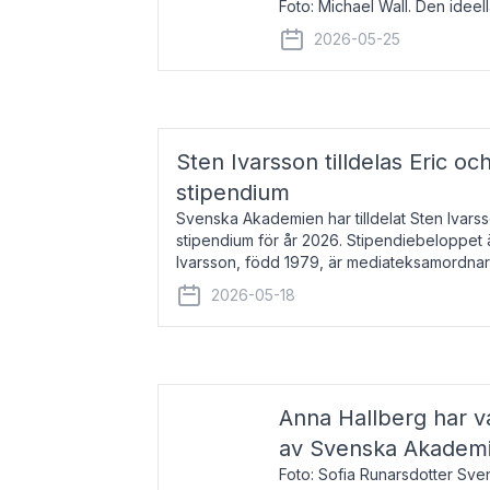
Foto: Michael Wall. Den ideel
tilldelas Bernadottepriset 202
2026-05-25
sekel gjort re
Sten Ivarsson tilldelas Eric och
stipendium
Svenska Akademien har tilldelat Sten Ivarsso
stipendium för år 2026. Stipendiebeloppet 
Ivarsson, född 1979, är mediateksamordnar
Trelleborg. Här har han på
2026-05-18
Anna Hallberg har va
av Svenska Akadem
Foto: Sofia Runarsdotter Sv