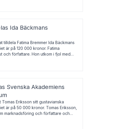
enska till tjeckiska
elas Ida Bäckmans
t tilldela Fatima Bremmer Ida Bäckmans
iet är på 120 000 kronor. Fatima
t och författare. Hon utkom i fjol med
lodsyst
elas Svenska Akademiens
ium
t Tomas Eriksson sitt gustavianska
iet är på 50 000 kronor. Tomas Eriksson,
om marknadsföring och författare och
bocken.