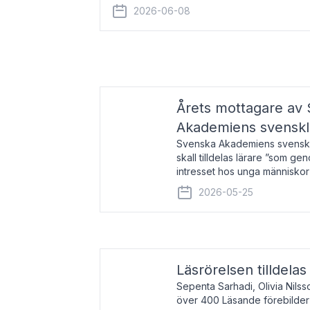
år 2000 på avhandlingen Författn
2026-06-08
Årets mottagare av
Akademiens svenskl
Svenska Akademiens svensklä
skall tilldelas lärare ”som ge
intresset hos unga människor
litteraturen”. Prisutdelning o
2026-05-25
äger rum under
Läsrörelsen tilldela
Sepenta Sarhadi, Olivia Nilss
över 400 Läsande förebilder