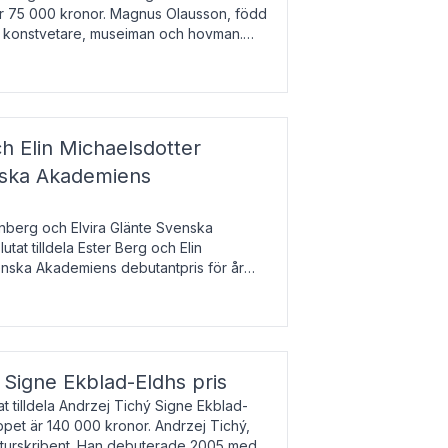
 är 75 000 kronor. Magnus Olausson, född
är konstvetare, museiman och hovman.
ala un
h Elin Michaelsdotter
enska Akademiens
nberg och Elvira Glänte Svenska
tat tilldela Ester Berg och Elin
nska Akademiens debutantpris för år
iftat och syftar till att lyfta fram
esrik
s Signe Ekblad-Eldhs pris
 tilldela Andrzej Tichý Signe Ekblad-
oppet är 140 000 kronor. Andrzej Tichý,
ulturskribent. Han debuterade 2005 med