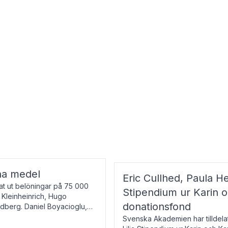
na medel
Eric Cullhed, Paula He
t ut belöningar på 75 000
Stipendium ur Karin 
f Kleinheinrich, Hugo
donationsfond
ndberg. Daniel Boyacioglu,
Svenska Akademien har tilldela