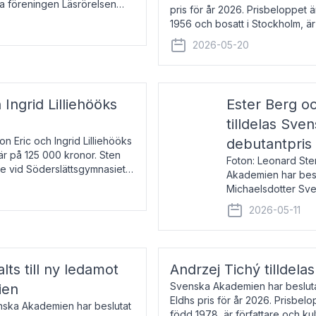
la föreningen Läsrörelsen
pris för år 2026. Prisbeloppet
6 för att den under ett kvarts
1956 och bosatt i Stockholm, 
Han disputerade 1993 vid Upps
2026-05-20
 Ingrid Lilliehööks
Ester Berg oc
tilldelas Sv
n Eric och Ingrid Lilliehööks
debutantpris
är på 125 000 kronor. Sten
Foton: Leonard Ste
e vid Söderslättsgymnasiet i
Akademien har beslu
Michaelsdotter Sve
2026. Priset är nyinst
2026-05-11
intressanta och löft
lts till ny ledamot
Andrzej Tichý tilldela
Svenska Akademien har beslutat
ien
Eldhs pris för år 2026. Prisbel
enska Akademien har beslutat
född 1978, är författare och k