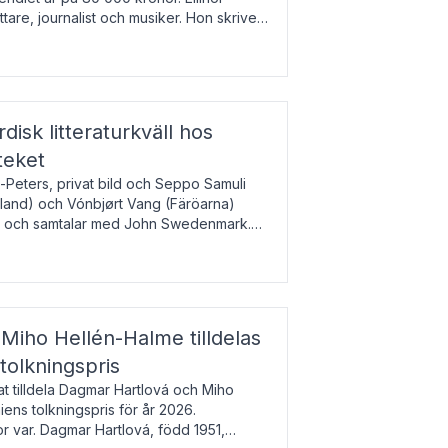
tare, journalist och musiker. Hon skriver
gbladet, Ups
rdisk litteraturkväll hos
teket
-Peters, privat bild och Seppo Samuli
Island) och Vónbjørt Vang (Färöarna)
rk och samtalar med John Swedenmark.
färöiska, isländska och svenska och talar
9
esi – o
Miho Hellén-Halme tilldelas
olkningspris
 tilldela Dagmar Hartlová och Miho
ns tolkningspris för år 2026.
 var. Dagmar Hartlová, född 1951,