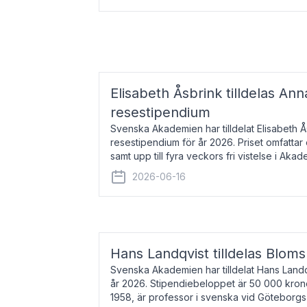
Elisabeth Åsbrink tilldelas Ann
resestipendium
Svenska Akademien har tilldelat Elisabeth 
resestipendium för år 2026. Priset omfatta
samt upp till fyra veckors fri vistelse i Akad
Elisabeth Åsbrink, född 1965 oc
2026-06-16
Hans Landqvist tilldelas Bloms
Svenska Akademien har tilldelat Hans Landq
år 2026. Stipendiebeloppet är 50 000 kron
1958, är professor i svenska vid Göteborgs