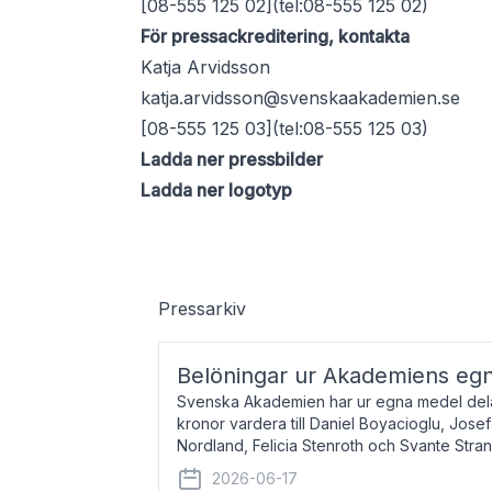
[08-555 125 02](tel:08-555 125 02)
För pressackreditering, kontakta
Katja Arvidsson
katja.arvidsson@svenskaakademien.se
[08-555 125 03](tel:08-555 125 03)
Ladda ner pressbilder
Ladda ner logotyp
Pressarkiv
Belöningar ur Akademiens eg
Svenska Akademien har ur egna medel dela
kronor vardera till Daniel Boyacioglu, Jose
Nordland, Felicia Stenroth och Svante Stra
född 1981, är poet och scenartist. Josef
2026-06-17