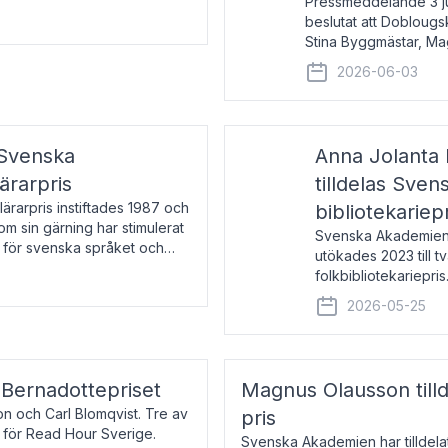
Pressmeddelande 3 j
beslutat att Doblougska
Stina Byggmästar, Ma
Espen Stueland. Pris
2026-06-03
mottagare
 Svenska
Anna Jolanta 
ärarpris
tilldelas Sve
rarpris instiftades 1987 och
bibliotekariep
nom sin gärning har stimulerat
Svenska Akademiens 
 för svenska språket och
utökades 2023 till tv
ch samtal med pristagarna
folkbibliotekariepris.
svenska folk- och sk
2026-05-25
s Bernadottepriset
Magnus Olausson till
on och Carl Blomqvist. Tre av
pris
 för Read Hour Sverige.
Svenska Akademien har tilldel