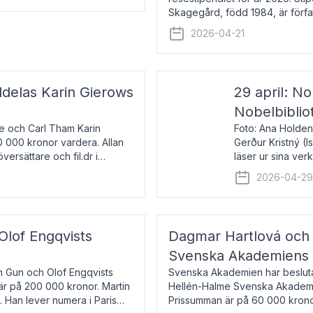
Skagegård, född 1984, är förfat
återkommande för Svenska Da
2026-04-21
ldelas Karin Gierows
29 april: No
Nobelbiblio
ne och Carl Tham Karin
Foto: Ana Holden
0 000 kronor vardera. Allan
Gerður Kristný (
versättare och fil.dr i
läser ur sina ve
De läser upp på 
2026-04-2
om språk och po
 Olof Engqvists
Dagmar Hartlová och 
Svenska Akademiens t
in Gun och Olof Engqvists
Svenska Akademien har beslutat
är på 200 000 kronor. Martin
Hellén-Halme Svenska Akademie
e. Han lever numera i Paris
Prissumman är på 60 000 kronor