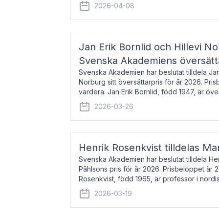
men var under många år bosat
2026-04-08
Jan Erik Bornlid och Hillevi No
Svenska Akademiens översätt
Svenska Akademien har beslutat tilldela Jan 
Norburg sitt översättarpris för år 2026. Pr
vardera. Jan Erik Bornlid, född 1947, är öve
främst känd för sina översät
2026-03-26
Henrik Rosenkvist tilldelas Ma
Svenska Akademien har beslutat tilldela He
Påhlsons pris för år 2026. Prisbeloppet är 
Rosenkvist, född 1965, är professor i nord
universitet. Han disputerade 2004 på avha
2026-03-19