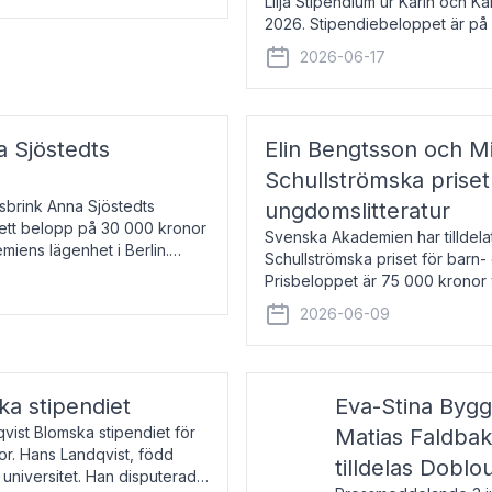
Lilja Stipendium ur Karin och K
2026. Stipendiebeloppet är på 
född 1985, är professor i greki
2026-06-17
a Sjöstedts
Elin Bengtsson och Mi
Schullströmska priset
Åsbrink Anna Sjöstedts
ungdomslitteratur
r ett belopp på 30 000 kronor
Svenska Akademien har tilldela
emiens lägenhet i Berlin.
Schullströmska priset för barn-
Prisbeloppet är 75 000 kronor 
författare och forskare i genu
2026-06-09
ka stipendiet
Eva-Stina Byg
vist Blomska stipendiet för
Matias Faldba
or. Hans Landqvist, född
tilldelas Doblo
 universitet. Han disputerade