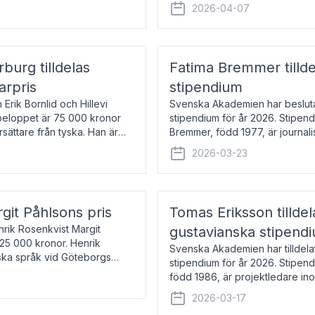
översätter huvudsakligen från sv
2026-04-07
rburg tilldelas
Fatima Bremmer tilld
arpris
stipendium
Erik Bornlid och Hillevi
Svenska Akademien har besluta
isbeloppet är 75 000 kronor
stipendium för år 2026. Stipend
rsättare från tyska. Han är
Bremmer, född 1977, är journalis
boken Ligan. Klarakvarterens b
2026-03-23
rgit Påhlsons pris
Tomas Eriksson tilld
nrik Rosenkvist Margit
gustavianska stipend
225 000 kronor. Henrik
Svenska Akademien har tilldela
iska språk vid Göteborgs
stipendium för år 2026. Stipend
n
född 1986, är projektledare in
utkom i fjol med boken Synda
2026-03-17