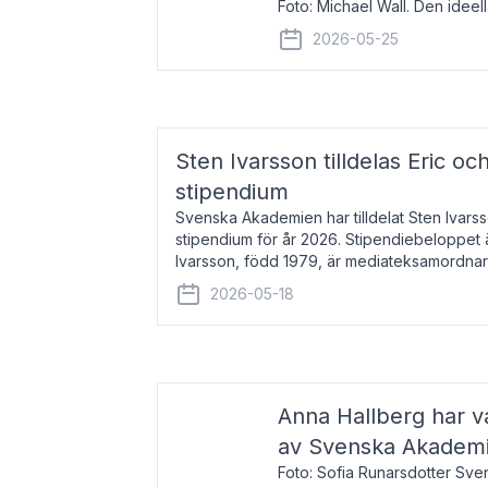
Foto: Michael Wall. Den ideel
tilldelas Bernadottepriset 202
2026-05-25
sekel gjort re
Sten Ivarsson tilldelas Eric och
stipendium
Svenska Akademien har tilldelat Sten Ivarsso
stipendium för år 2026. Stipendiebeloppet 
Ivarsson, född 1979, är mediateksamordnar
Trelleborg. Här har han på
2026-05-18
Anna Hallberg har va
av Svenska Akadem
Foto: Sofia Runarsdotter Sv