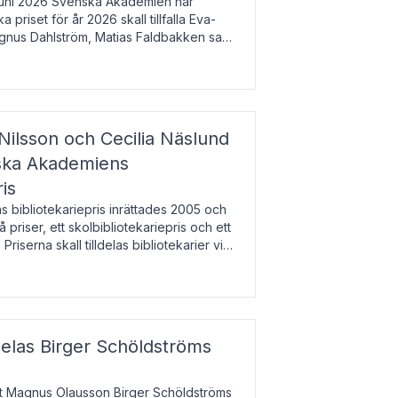
uni 2026 Svenska Akademien har
 priset för år 2026 skall tillfalla Eva-
gnus Dahlström, Matias Faldbakken samt
beloppet är 200 000 svenska kronor per
Nilsson och Cecilia Näslund
nska Akademiens
ris
bibliotekariepris inrättades 2005 och
å priser, ett skolbibliotekariepris och ett
 Priserna skall tilldelas bibliotekarier vid
olbibliotek som gjort värdefull
delas Birger Schöldströms
at Magnus Olausson Birger Schöldströms