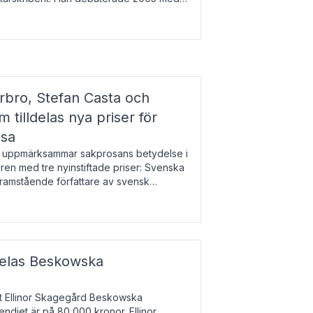
r l
bro, Stefan Casta och
 tilldelas nya priser för
osa
uppmärksammar sakprosans betydelse i
uren med tre nyinstiftade priser: Svenska
 framstående författare av svensk
r till Magnus Västerbro, Svenska
ldelas Beskowska
at Ellinor Skagegård Beskowska
endiet är på 80 000 kronor. Ellinor