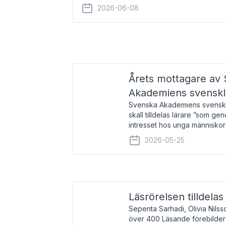
år 2000 på avhandlingen Författn
2026-06-08
Årets mottagare av
Akademiens svenskl
Svenska Akademiens svensklä
skall tilldelas lärare ”som ge
intresset hos unga människor
litteraturen”. Prisutdelning o
2026-05-25
äger rum under
Läsrörelsen tilldela
Sepenta Sarhadi, Olivia Nilss
över 400 Läsande förebilder