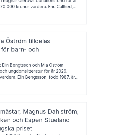
arl Ragnar Gierows donationsfond för år
70 000 kronor vardera. Eric Cullhed,
s
a Öström tilldelas
 för barn- och
t Elin Bengtsson och Mia Öström
 och ungdomslitteratur för år 2026.
vardera. Elin Bengtsson, född 1987, är
svetenskap.
gmästar, Magnus Dahlström,
kken och Espen Stueland
ugska priset