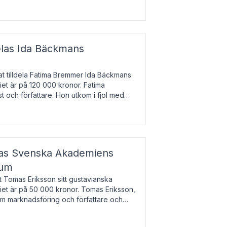
enska till tjeckiska
elas Ida Bäckmans
t tilldela Fatima Bremmer Ida Bäckmans
iet är på 120 000 kronor. Fatima
t och författare. Hon utkom i fjol med
lodsyst
elas Svenska Akademiens
ium
t Tomas Eriksson sitt gustavianska
iet är på 50 000 kronor. Tomas Eriksson,
om marknadsföring och författare och
bocken.