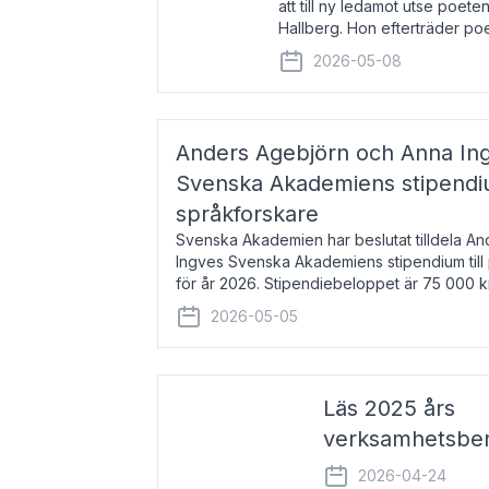
att till ny ledamot utse poeten
Hallberg. Hon efterträder po
och kommer att ta sitt inträd
2026-05-08
högtidssammankomst
Anders Agebjörn och Anna Ingv
Svenska Akademiens stipendium
språkforskare
Svenska Akademien har beslutat tilldela A
Ingves Svenska Akademiens stipendium till
för år 2026. Stipendiebeloppet är 75 000 
Agebjörn, född 1984, är universitet
2026-05-05
Läs 2025 års
verksamhetsber
2026-04-24