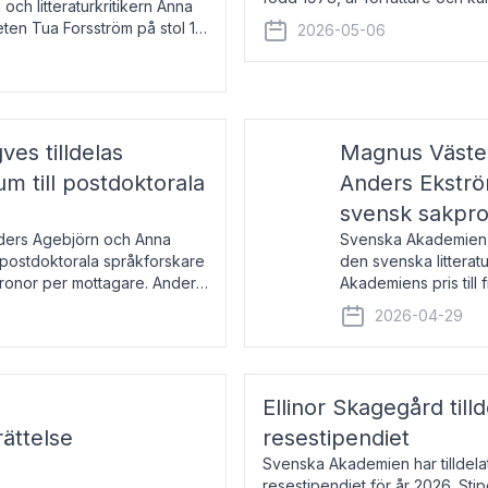
 och litteraturkritikern Anna
den lovordade romanen Sex lite
eten Tua Forsström på stol 18
2026-05-06
e vid Akademiens
es tilldelas
Magnus Väster
 till postdoktorala
Anders Ekström
svensk sakpr
nders Agebjörn och Anna
Svenska Akademien 
 postdoktorala språkforskare
den svenska litterat
kronor per mottagare. Anders
Akademiens pris till
sakprosa som i år gå
2026-04-29
Akademiens pris
Ellinor Skagegård til
ättelse
resestipendiet
Svenska Akademien har tilldel
resestipendiet för år 2026. Stip