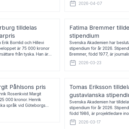
översätter huvudsakligen från sv
2026-04-07
rburg tilldelas
Fatima Bremmer tilld
arpris
stipendium
Erik Bornlid och Hillevi
Svenska Akademien har besluta
isbeloppet är 75 000 kronor
stipendium för år 2026. Stipend
rsättare från tyska. Han är
Bremmer, född 1977, är journalis
boken Ligan. Klarakvarterens b
2026-03-23
rgit Påhlsons pris
Tomas Eriksson tilld
nrik Rosenkvist Margit
gustavianska stipend
225 000 kronor. Henrik
Svenska Akademien har tilldela
iska språk vid Göteborgs
stipendium för år 2026. Stipend
n
född 1986, är projektledare in
utkom i fjol med boken Synda
2026-03-17