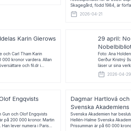
Skagegård, född 1984, är förfat
återkommande för Svenska Da
2026-04-21
ldelas Karin Gierows
29 april: No
Nobelbiblio
ne och Carl Tham Karin
Foto: Ana Holden
0 000 kronor vardera. Allan
Gerður Kristný (
versättare och fil.dr i
läser ur sina ve
De läser upp på 
2026-04-2
om språk och po
 Olof Engqvists
Dagmar Hartlová och 
Svenska Akademiens t
in Gun och Olof Engqvists
Svenska Akademien har beslutat
är på 200 000 kronor. Martin
Hellén-Halme Svenska Akademie
e. Han lever numera i Paris
Prissumman är på 60 000 kronor