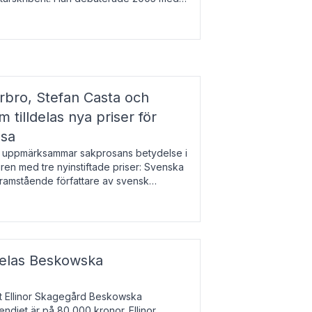
r l
bro, Stefan Casta och
 tilldelas nya priser för
osa
uppmärksammar sakprosans betydelse i
uren med tre nyinstiftade priser: Svenska
 framstående författare av svensk
r till Magnus Västerbro, Svenska
ldelas Beskowska
at Ellinor Skagegård Beskowska
endiet är på 80 000 kronor. Ellinor