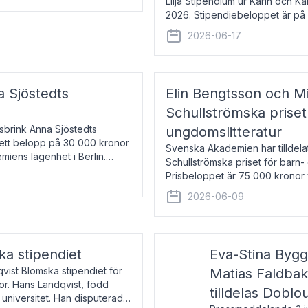
Lilja Stipendium ur Karin och K
2026. Stipendiebeloppet är på 
född 1985, är professor i greki
2026-06-17
a Sjöstedts
Elin Bengtsson och Mi
Schullströmska priset
Åsbrink Anna Sjöstedts
ungdomslitteratur
r ett belopp på 30 000 kronor
Svenska Akademien har tilldela
emiens lägenhet i Berlin.
Schullströmska priset för barn-
Prisbeloppet är 75 000 kronor 
författare och forskare i genu
2026-06-09
ka stipendiet
Eva-Stina Byg
vist Blomska stipendiet för
Matias Faldba
or. Hans Landqvist, född
tilldelas Doblo
 universitet. Han disputerade