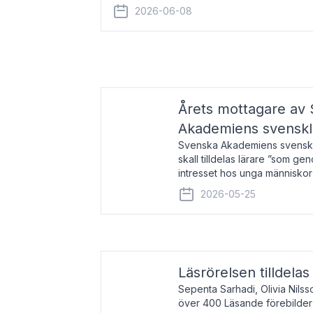
år 2000 på avhandlingen Författn
2026-06-08
Årets mottagare av
Akademiens svenskl
Svenska Akademiens svensklä
skall tilldelas lärare ”som ge
intresset hos unga människor
litteraturen”. Prisutdelning o
2026-05-25
äger rum under
Läsrörelsen tilldela
Sepenta Sarhadi, Olivia Nilss
över 400 Läsande förebilder