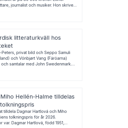
tare, journalist och musiker. Hon skriver
gbladet, Ups
rdisk litteraturkväll hos
teket
-Peters, privat bild och Seppo Samuli
Island) och Vónbjørt Vang (Färöarna)
rk och samtalar med John Swedenmark.
färöiska, isländska och svenska och talar
9
esi – o
Miho Hellén-Halme tilldelas
olkningspris
 tilldela Dagmar Hartlová och Miho
ns tolkningspris för år 2026.
 var. Dagmar Hartlová, född 1951,