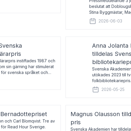
Pressmeddelande 3 j
beslutat att Doblougska
Stina Byggmästar, Ma
Espen Stueland. Pris
2026-06-03
mottagare
 Svenska
Anna Jolanta 
ärarpris
tilldelas Sve
rarpris instiftades 1987 och
bibliotekariep
nom sin gärning har stimulerat
Svenska Akademiens 
 för svenska språket och
utökades 2023 till tv
ch samtal med pristagarna
folkbibliotekariepris.
svenska folk- och sk
2026-05-25
s Bernadottepriset
Magnus Olausson till
on och Carl Blomqvist. Tre av
pris
 för Read Hour Sverige.
Svenska Akademien har tilldel