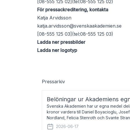
[08-555 125 02](tel:08-555 125 02)
För pressackreditering, kontakta
Katja Arvidsson
katja.arvidsson@svenskaakademien.se
[08-555 125 03](tel:08-555 125 03)
Ladda ner pressbilder
Ladda ner logotyp
Pressarkiv
Belöningar ur Akademiens eg
Svenska Akademien har ur egna medel dela
kronor vardera till Daniel Boyacioglu, Jose
Nordland, Felicia Stenroth och Svante Stra
född 1981, är poet och scenartist. Josef
2026-06-17