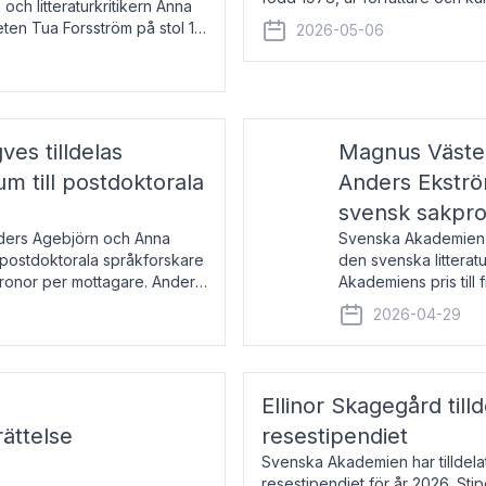
 och litteraturkritikern Anna
den lovordade romanen Sex lite
eten Tua Forsström på stol 18
2026-05-06
e vid Akademiens
es tilldelas
Magnus Väster
 till postdoktorala
Anders Ekström
svensk sakpr
nders Agebjörn och Anna
Svenska Akademien 
 postdoktorala språkforskare
den svenska litterat
kronor per mottagare. Anders
Akademiens pris till
sakprosa som i år gå
2026-04-29
Akademiens pris
Ellinor Skagegård til
ättelse
resestipendiet
Svenska Akademien har tilldel
resestipendiet för år 2026. Stip