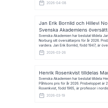
men var under många år bosat
2026-04-08
Jan Erik Bornlid och Hillevi No
Svenska Akademiens översätt
Svenska Akademien har beslutat tilldela Jan 
Norburg sitt översättarpris för år 2026. Pr
vardera. Jan Erik Bornlid, född 1947, är öve
främst känd för sina översät
2026-03-26
Henrik Rosenkvist tilldelas Ma
Svenska Akademien har beslutat tilldela He
Påhlsons pris för år 2026. Prisbeloppet är 
Rosenkvist, född 1965, är professor i nord
universitet. Han disputerade 2004 på avha
2026-03-19