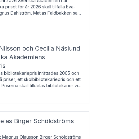
uni 2026 Svenska Akademien har
 priset för år 2026 skall tillfalla Eva-
gnus Dahlström, Matias Faldbakken samt
beloppet är 200 000 svenska kronor per
Nilsson och Cecilia Näslund
nska Akademiens
ris
bibliotekariepris inrättades 2005 och
å priser, ett skolbibliotekariepris och ett
 Priserna skall tilldelas bibliotekarier vid
olbibliotek som gjort värdefull
delas Birger Schöldströms
at Magnus Olausson Birger Schöldströms