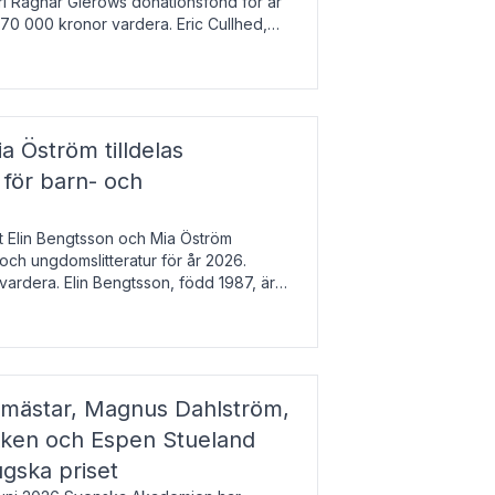
arl Ragnar Gierows donationsfond för år
70 000 kronor vardera. Eric Cullhed,
s
a Öström tilldelas
 för barn- och
t Elin Bengtsson och Mia Öström
 och ungdomslitteratur för år 2026.
vardera. Elin Bengtsson, född 1987, är
svetenskap.
gmästar, Magnus Dahlström,
kken och Espen Stueland
ugska priset