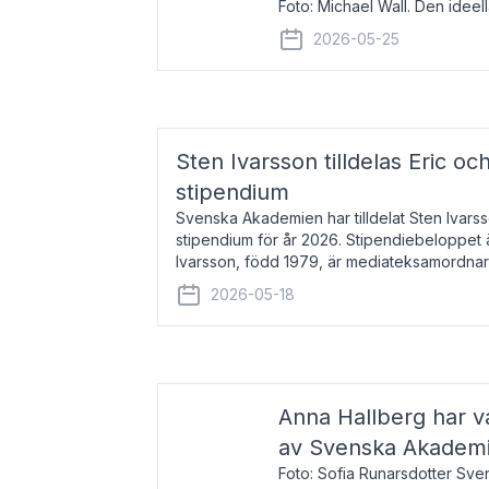
Foto: Michael Wall. Den ideel
tilldelas Bernadottepriset 202
2026-05-25
sekel gjort re
Sten Ivarsson tilldelas Eric och
stipendium
Svenska Akademien har tilldelat Sten Ivarsso
stipendium för år 2026. Stipendiebeloppet 
Ivarsson, född 1979, är mediateksamordnar
Trelleborg. Här har han på
2026-05-18
Anna Hallberg har va
av Svenska Akadem
Foto: Sofia Runarsdotter Sv