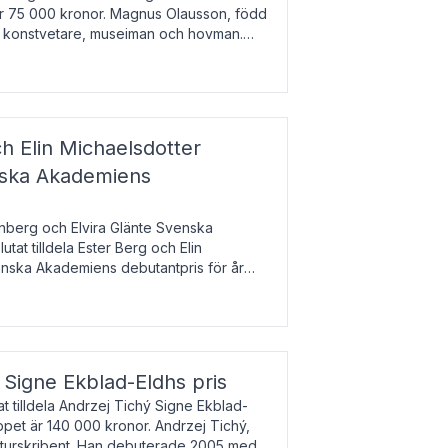
 är 75 000 kronor. Magnus Olausson, född
är konstvetare, museiman och hovman.
ala un
h Elin Michaelsdotter
enska Akademiens
nberg och Elvira Glänte Svenska
tat tilldela Ester Berg och Elin
nska Akademiens debutantpris för år
iftat och syftar till att lyfta fram
esrik
s Signe Ekblad-Eldhs pris
 tilldela Andrzej Tichý Signe Ekblad-
oppet är 140 000 kronor. Andrzej Tichý,
ulturskribent. Han debuterade 2005 med