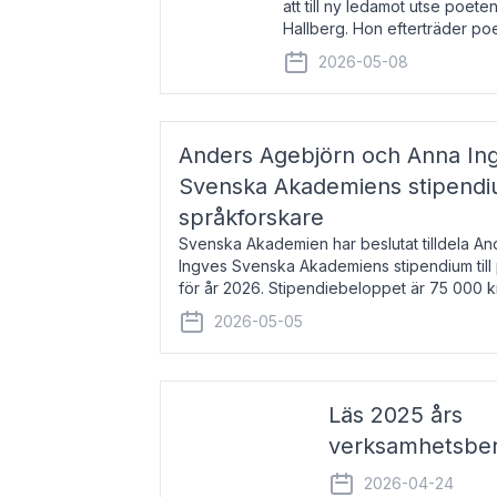
att till ny ledamot utse poeten
Hallberg. Hon efterträder po
och kommer att ta sitt inträd
2026-05-08
högtidssammankomst
Anders Agebjörn och Anna Ingv
Svenska Akademiens stipendium
språkforskare
Svenska Akademien har beslutat tilldela A
Ingves Svenska Akademiens stipendium till
för år 2026. Stipendiebeloppet är 75 000 
Agebjörn, född 1984, är universitet
2026-05-05
Läs 2025 års
verksamhetsber
2026-04-24