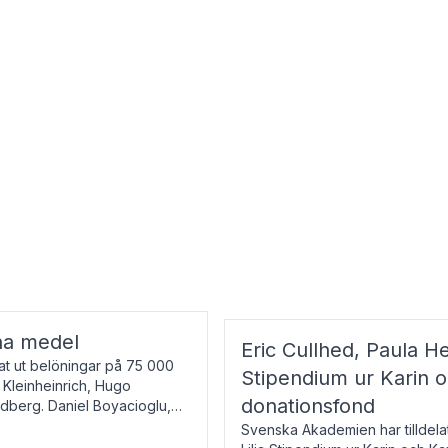
na medel
Eric Cullhed, Paula He
t ut belöningar på 75 000
Stipendium ur Karin 
f Kleinheinrich, Hugo
donationsfond
ndberg. Daniel Boyacioglu,
Svenska Akademien har tilldela