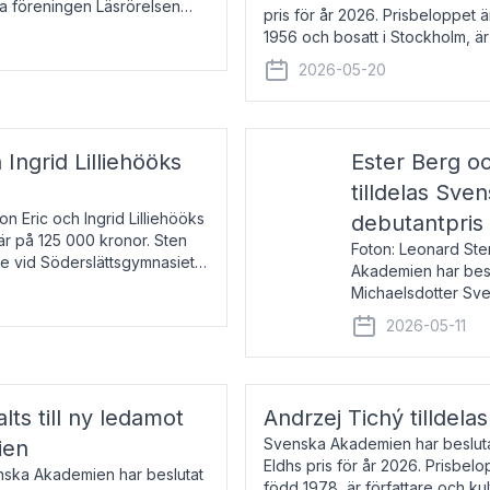
la föreningen Läsrörelsen
pris för år 2026. Prisbeloppet
6 för att den under ett kvarts
1956 och bosatt i Stockholm, 
Han disputerade 1993 vid Upps
2026-05-20
 Ingrid Lilliehööks
Ester Berg oc
tilldelas Sv
n Eric och Ingrid Lilliehööks
debutantpris
är på 125 000 kronor. Sten
Foton: Leonard Ste
e vid Söderslättsgymnasiet i
Akademien har beslu
Michaelsdotter Sve
2026. Priset är nyinst
2026-05-11
intressanta och löft
lts till ny ledamot
Andrzej Tichý tilldela
Svenska Akademien har beslutat
ien
Eldhs pris för år 2026. Prisbel
enska Akademien har beslutat
född 1978, är författare och k