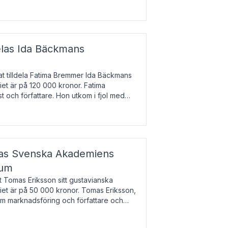
enska till tjeckiska
elas Ida Bäckmans
t tilldela Fatima Bremmer Ida Bäckmans
iet är på 120 000 kronor. Fatima
t och författare. Hon utkom i fjol med
lodsyst
elas Svenska Akademiens
ium
t Tomas Eriksson sitt gustavianska
iet är på 50 000 kronor. Tomas Eriksson,
om marknadsföring och författare och
bocken.