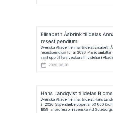
Elisabeth Åsbrink tilldelas Ann
resestipendium
Svenska Akademien har tilldelat Elisabeth 
resestipendium för år 2026. Priset omfatta
samt upp till fyra veckors fri vistelse i Akad
Elisabeth Åsbrink, född 1965 oc
2026-06-16
Hans Landqvist tilldelas Bloms
Svenska Akademien har tilldelat Hans Landq
år 2026. Stipendiebeloppet är 50 000 kron
1958, är professor i svenska vid Göteborgs