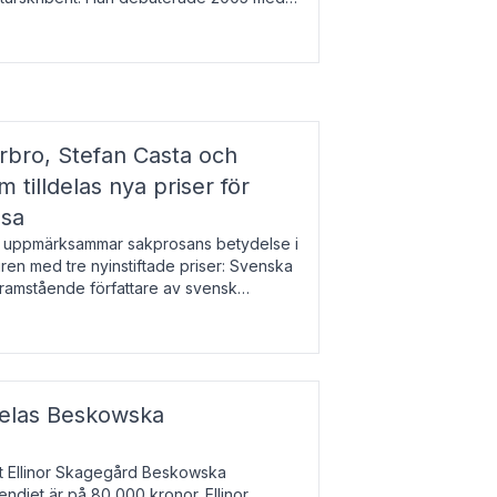
r l
bro, Stefan Casta och
 tilldelas nya priser för
osa
uppmärksammar sakprosans betydelse i
uren med tre nyinstiftade priser: Svenska
 framstående författare av svensk
r till Magnus Västerbro, Svenska
ldelas Beskowska
at Ellinor Skagegård Beskowska
endiet är på 80 000 kronor. Ellinor