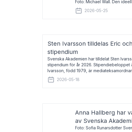
Foto: Michael Wall. Den ideel
tilldelas Bernadottepriset 202
2026-05-25
sekel gjort re
Sten Ivarsson tilldelas Eric och
stipendium
Svenska Akademien har tilldelat Sten Ivarsso
stipendium för år 2026. Stipendiebeloppet 
Ivarsson, född 1979, är mediateksamordnar
Trelleborg. Här har han på
2026-05-18
Anna Hallberg har va
av Svenska Akadem
Foto: Sofia Runarsdotter Sv