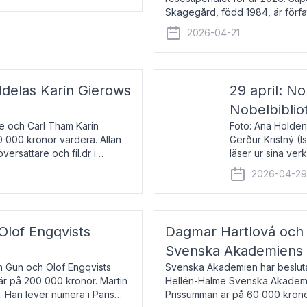
Skagegård, född 1984, är förfat
återkommande för Svenska Da
2026-04-21
ldelas Karin Gierows
29 april: No
Nobelbiblio
ne och Carl Tham Karin
Foto: Ana Holden
0 000 kronor vardera. Allan
Gerður Kristný (
versättare och fil.dr i
läser ur sina ve
De läser upp på 
2026-04-2
om språk och po
 Olof Engqvists
Dagmar Hartlová och 
Svenska Akademiens t
in Gun och Olof Engqvists
Svenska Akademien har beslutat
är på 200 000 kronor. Martin
Hellén-Halme Svenska Akademie
e. Han lever numera i Paris
Prissumman är på 60 000 kronor