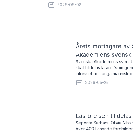
år 2000 på avhandlingen Författn
2026-06-08
Årets mottagare av
Akademiens svenskl
Svenska Akademiens svensklä
skall tilldelas lärare ”som ge
intresset hos unga människor
litteraturen”. Prisutdelning o
2026-05-25
äger rum under
Läsrörelsen tilldela
Sepenta Sarhadi, Olivia Nilss
över 400 Läsande förebilder