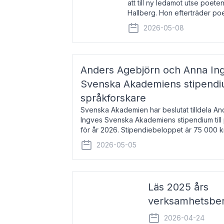
att till ny ledamot utse poeten
Hallberg. Hon efterträder po
och kommer att ta sitt inträd
2026-05-08
högtidssammankomst
Anders Agebjörn och Anna Ingv
Svenska Akademiens stipendium
språkforskare
Svenska Akademien har beslutat tilldela A
Ingves Svenska Akademiens stipendium till
för år 2026. Stipendiebeloppet är 75 000 
Agebjörn, född 1984, är universitet
2026-05-05
Läs 2025 års
verksamhetsber
2026-04-24