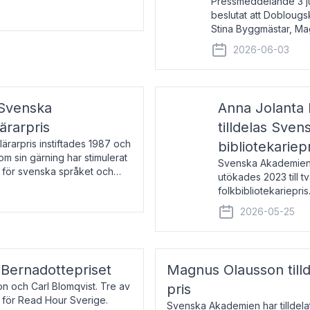
Pressmeddelande 3 j
beslutat att Doblougska
Stina Byggmästar, Ma
Espen Stueland. Pris
2026-06-03
mottagare
 Svenska
Anna Jolanta 
ärarpris
tilldelas Sve
rarpris instiftades 1987 och
bibliotekariep
nom sin gärning har stimulerat
Svenska Akademiens 
 för svenska språket och
utökades 2023 till tv
ch samtal med pristagarna
folkbibliotekariepris.
svenska folk- och sk
2026-05-25
s Bernadottepriset
Magnus Olausson till
on och Carl Blomqvist. Tre av
pris
 för Read Hour Sverige.
Svenska Akademien har tilldel