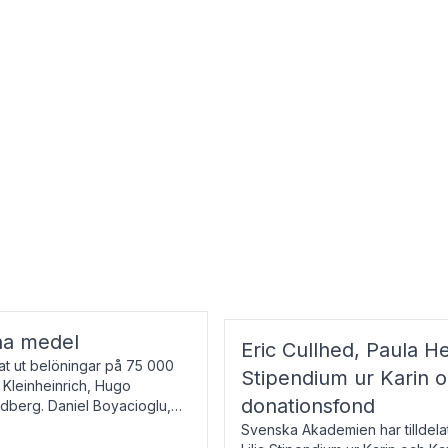
na medel
Eric Cullhed, Paula He
t ut belöningar på 75 000
Stipendium ur Karin 
f Kleinheinrich, Hugo
donationsfond
ndberg. Daniel Boyacioglu,
Svenska Akademien har tilldela