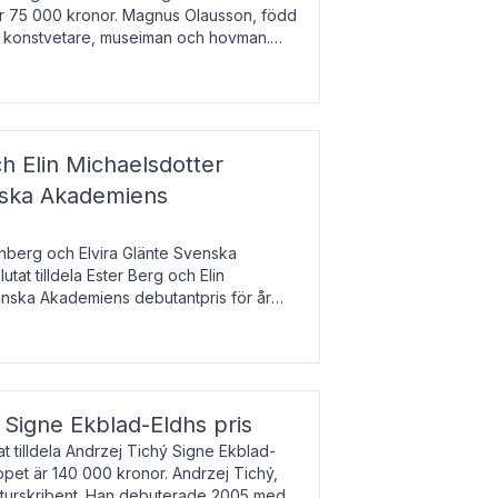
 är 75 000 kronor. Magnus Olausson, född
är konstvetare, museiman och hovman.
ala un
h Elin Michaelsdotter
enska Akademiens
nberg och Elvira Glänte Svenska
tat tilldela Ester Berg och Elin
nska Akademiens debutantpris för år
iftat och syftar till att lyfta fram
esrik
s Signe Ekblad-Eldhs pris
 tilldela Andrzej Tichý Signe Ekblad-
oppet är 140 000 kronor. Andrzej Tichý,
ulturskribent. Han debuterade 2005 med