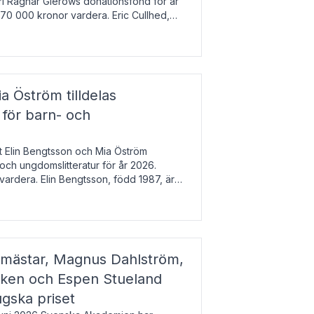
arl Ragnar Gierows donationsfond för år
70 000 kronor vardera. Eric Cullhed,
s
a Öström tilldelas
 för barn- och
t Elin Bengtsson och Mia Öström
 och ungdomslitteratur för år 2026.
vardera. Elin Bengtsson, född 1987, är
svetenskap.
gmästar, Magnus Dahlström,
kken och Espen Stueland
ugska priset