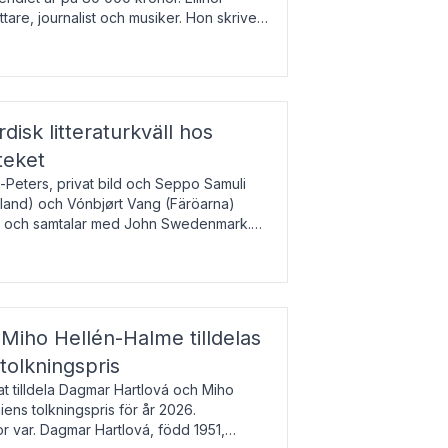
tare, journalist och musiker. Hon skriver
gbladet, Ups
rdisk litteraturkväll hos
teket
-Peters, privat bild och Seppo Samuli
Island) och Vónbjørt Vang (Färöarna)
rk och samtalar med John Swedenmark.
färöiska, isländska och svenska och talar
9
esi – o
Miho Hellén-Halme tilldelas
olkningspris
 tilldela Dagmar Hartlová och Miho
ns tolkningspris för år 2026.
 var. Dagmar Hartlová, född 1951,