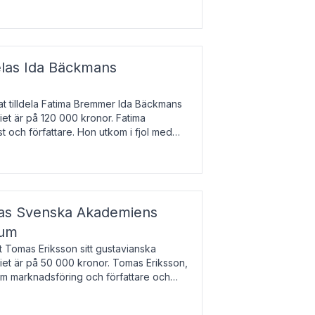
enska till tjeckiska
elas Ida Bäckmans
t tilldela Fatima Bremmer Ida Bäckmans
iet är på 120 000 kronor. Fatima
t och författare. Hon utkom i fjol med
lodsyst
elas Svenska Akademiens
ium
t Tomas Eriksson sitt gustavianska
iet är på 50 000 kronor. Tomas Eriksson,
om marknadsföring och författare och
bocken.