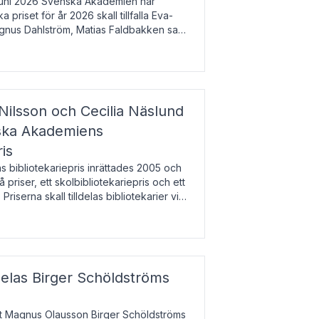
uni 2026 Svenska Akademien har
 priset för år 2026 skall tillfalla Eva-
gnus Dahlström, Matias Faldbakken samt
beloppet är 200 000 svenska kronor per
Nilsson och Cecilia Näslund
nska Akademiens
ris
bibliotekariepris inrättades 2005 och
å priser, ett skolbibliotekariepris och ett
 Priserna skall tilldelas bibliotekarier vid
olbibliotek som gjort värdefull
delas Birger Schöldströms
at Magnus Olausson Birger Schöldströms