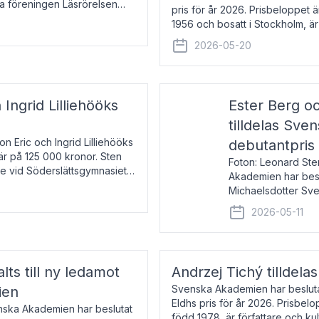
la föreningen Läsrörelsen
pris för år 2026. Prisbeloppet
6 för att den under ett kvarts
1956 och bosatt i Stockholm, 
Han disputerade 1993 vid Upps
2026-05-20
 Ingrid Lilliehööks
Ester Berg oc
tilldelas Sv
n Eric och Ingrid Lilliehööks
debutantpris
är på 125 000 kronor. Sten
Foton: Leonard Ste
e vid Söderslättsgymnasiet i
Akademien har beslu
Michaelsdotter Sve
2026. Priset är nyinst
2026-05-11
intressanta och löft
lts till ny ledamot
Andrzej Tichý tilldela
Svenska Akademien har beslutat
ien
Eldhs pris för år 2026. Prisbel
enska Akademien har beslutat
född 1978, är författare och k