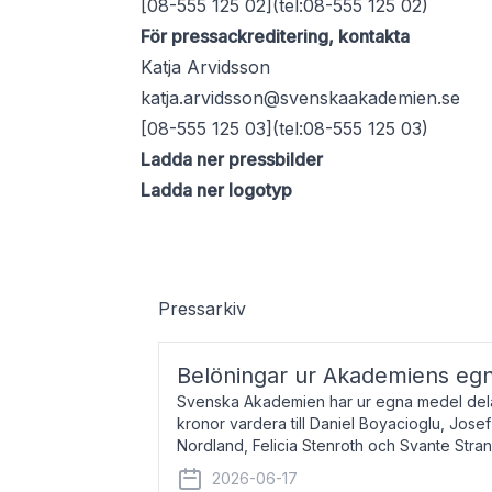
[08-555 125 02](tel:08-555 125 02)
För pressackreditering, kontakta
Katja Arvidsson
katja.arvidsson@svenskaakademien.se
[08-555 125 03](tel:08-555 125 03)
Ladda ner pressbilder
Ladda ner logotyp
Pressarkiv
Belöningar ur Akademiens eg
Svenska Akademien har ur egna medel dela
kronor vardera till Daniel Boyacioglu, Jose
Nordland, Felicia Stenroth och Svante Stra
född 1981, är poet och scenartist. Josef
2026-06-17