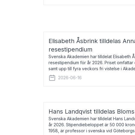
Elisabeth Åsbrink tilldelas Ann
resestipendium
Svenska Akademien har tilldelat Elisabeth 
resestipendium för år 2026. Priset omfatta
samt upp till fyra veckors fri vistelse i Akad
Elisabeth Åsbrink, född 1965 oc
2026-06-16
Hans Landqvist tilldelas Bloms
Svenska Akademien har tilldelat Hans Landq
år 2026. Stipendiebeloppet är 50 000 kron
1958, är professor i svenska vid Göteborgs