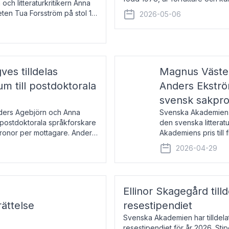
 och litteraturkritikern Anna
den lovordade romanen Sex lite
eten Tua Forsström på stol 18
2026-05-06
e vid Akademiens
es tilldelas
Magnus Väster
 till postdoktorala
Anders Ekström
svensk sakpr
nders Agebjörn och Anna
Svenska Akademien 
 postdoktorala språkforskare
den svenska litterat
kronor per mottagare. Anders
Akademiens pris till
sakprosa som i år gå
2026-04-29
Akademiens pris
Ellinor Skagegård til
ättelse
resestipendiet
Svenska Akademien har tilldel
resestipendiet för år 2026. Stip