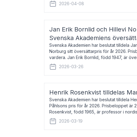
men var under många år bosat
2026-04-08
Jan Erik Bornlid och Hillevi No
Svenska Akademiens översätt
Svenska Akademien har beslutat tilldela Jan 
Norburg sitt översättarpris för år 2026. Pr
vardera. Jan Erik Bornlid, född 1947, är öve
främst känd för sina översät
2026-03-26
Henrik Rosenkvist tilldelas Ma
Svenska Akademien har beslutat tilldela He
Påhlsons pris för år 2026. Prisbeloppet är 
Rosenkvist, född 1965, är professor i nord
universitet. Han disputerade 2004 på avha
2026-03-19