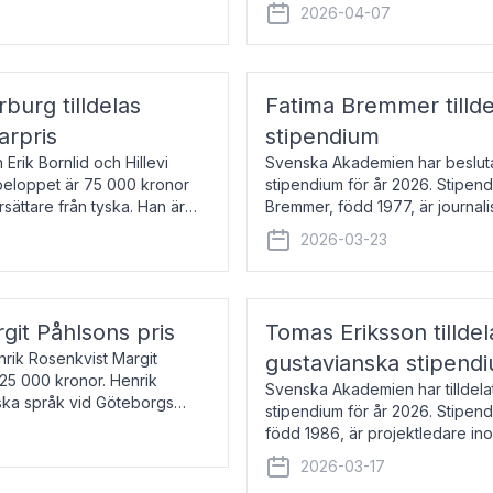
översätter huvudsakligen från sv
2026-04-07
rburg tilldelas
Fatima Bremmer tilld
arpris
stipendium
Erik Bornlid och Hillevi
Svenska Akademien har besluta
isbeloppet är 75 000 kronor
stipendium för år 2026. Stipend
rsättare från tyska. Han är
Bremmer, född 1977, är journalis
boken Ligan. Klarakvarterens b
2026-03-23
rgit Påhlsons pris
Tomas Eriksson tilld
nrik Rosenkvist Margit
gustavianska stipend
225 000 kronor. Henrik
Svenska Akademien har tilldela
iska språk vid Göteborgs
stipendium för år 2026. Stipend
n
född 1986, är projektledare in
utkom i fjol med boken Synda
2026-03-17