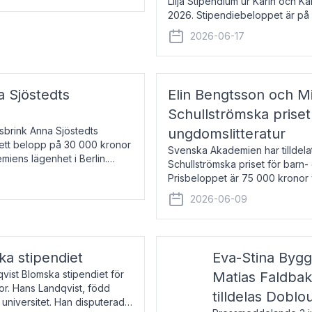
Lilja Stipendium ur Karin och K
2026. Stipendiebeloppet är på 
född 1985, är professor i greki
2026-06-17
a Sjöstedts
Elin Bengtsson och Mi
Schullströmska priset
Åsbrink Anna Sjöstedts
ungdomslitteratur
r ett belopp på 30 000 kronor
Svenska Akademien har tilldela
emiens lägenhet i Berlin.
Schullströmska priset för barn-
Prisbeloppet är 75 000 kronor 
författare och forskare i genu
2026-06-09
ka stipendiet
Eva-Stina Byg
vist Blomska stipendiet för
Matias Faldba
or. Hans Landqvist, född
tilldelas Doblo
 universitet. Han disputerade