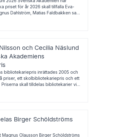
uni 2026 Svenska Akademien har
 priset för år 2026 skall tillfalla Eva-
gnus Dahlström, Matias Faldbakken samt
beloppet är 200 000 svenska kronor per
Nilsson och Cecilia Näslund
nska Akademiens
ris
bibliotekariepris inrättades 2005 och
å priser, ett skolbibliotekariepris och ett
 Priserna skall tilldelas bibliotekarier vid
olbibliotek som gjort värdefull
delas Birger Schöldströms
at Magnus Olausson Birger Schöldströms