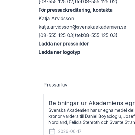
[08-555 125 02](tel:08-555 125 02)
För pressackreditering, kontakta
Katja Arvidsson
katja.arvidsson@svenskaakademien.se
[08-555 125 03](tel:08-555 125 03)
Ladda ner pressbilder
Ladda ner logotyp
Pressarkiv
Belöningar ur Akademiens eg
Svenska Akademien har ur egna medel dela
kronor vardera till Daniel Boyacioglu, Jose
Nordland, Felicia Stenroth och Svante Stra
född 1981, är poet och scenartist. Josef
2026-06-17