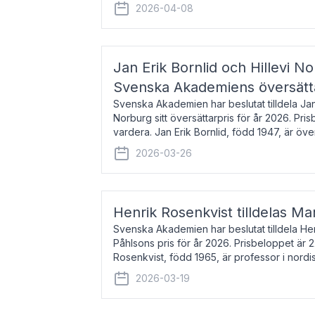
men var under många år bosat
2026-04-08
Jan Erik Bornlid och Hillevi No
Svenska Akademiens översätt
Svenska Akademien har beslutat tilldela Jan 
Norburg sitt översättarpris för år 2026. Pr
vardera. Jan Erik Bornlid, född 1947, är öve
främst känd för sina översät
2026-03-26
Henrik Rosenkvist tilldelas Ma
Svenska Akademien har beslutat tilldela He
Påhlsons pris för år 2026. Prisbeloppet är 
Rosenkvist, född 1965, är professor i nord
universitet. Han disputerade 2004 på avha
2026-03-19