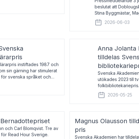
Pressmeddelande 3 j
beslutat att Doblougska
Stina Byggmästar, Ma
Espen Stueland. Pris
2026-06-03
mottagare
 Svenska
Anna Jolanta 
ärarpris
tilldelas Sve
rarpris instiftades 1987 och
bibliotekariep
nom sin gärning har stimulerat
Svenska Akademiens 
 för svenska språket och
utökades 2023 till tv
ch samtal med pristagarna
folkbibliotekariepris.
svenska folk- och sk
2026-05-25
s Bernadottepriset
Magnus Olausson till
on och Carl Blomqvist. Tre av
pris
 för Read Hour Sverige.
Svenska Akademien har tilldel