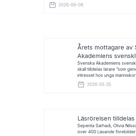
år 2000 på avhandlingen Författn
2026-06-08
Årets mottagare av
Akademiens svenskl
Svenska Akademiens svensklä
skall tilldelas lärare ”som ge
intresset hos unga människor
litteraturen”. Prisutdelning o
2026-05-25
äger rum under
Läsrörelsen tilldela
Sepenta Sarhadi, Olivia Nilss
över 400 Läsande förebilder