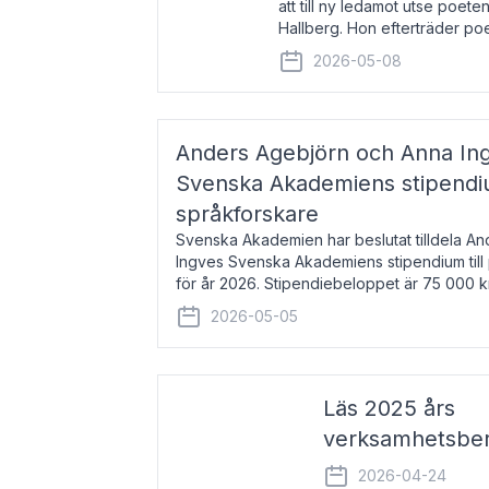
att till ny ledamot utse poeten
Hallberg. Hon efterträder po
och kommer att ta sitt inträd
2026-05-08
högtidssammankomst
Anders Agebjörn och Anna Ingv
Svenska Akademiens stipendium
språkforskare
Svenska Akademien har beslutat tilldela A
Ingves Svenska Akademiens stipendium till
för år 2026. Stipendiebeloppet är 75 000 
Agebjörn, född 1984, är universitet
2026-05-05
Läs 2025 års
verksamhetsber
2026-04-24