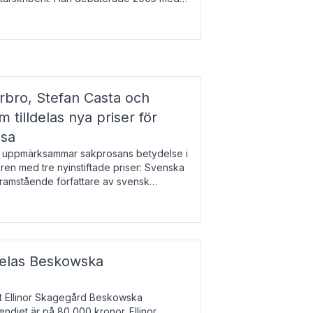
r l
bro, Stefan Casta och
 tilldelas nya priser för
osa
uppmärksammar sakprosans betydelse i
uren med tre nyinstiftade priser: Svenska
 framstående författare av svensk
r till Magnus Västerbro, Svenska
ldelas Beskowska
at Ellinor Skagegård Beskowska
endiet är på 80 000 kronor. Ellinor