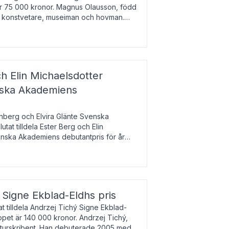
 är 75 000 kronor. Magnus Olausson, född
är konstvetare, museiman och hovman.
ala un
h Elin Michaelsdotter
enska Akademiens
nberg och Elvira Glänte Svenska
tat tilldela Ester Berg och Elin
nska Akademiens debutantpris för år
iftat och syftar till att lyfta fram
esrik
s Signe Ekblad-Eldhs pris
 tilldela Andrzej Tichý Signe Ekblad-
oppet är 140 000 kronor. Andrzej Tichý,
ulturskribent. Han debuterade 2005 med