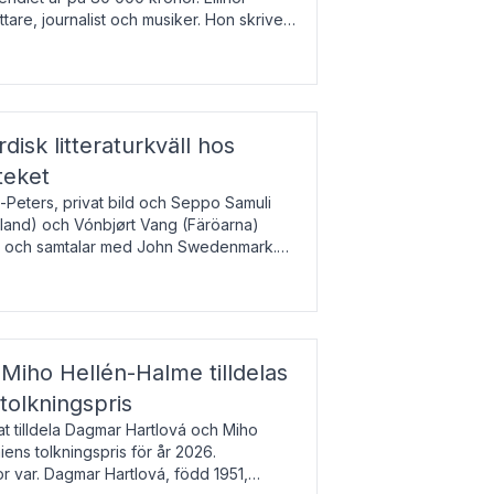
tare, journalist och musiker. Hon skriver
gbladet, Ups
rdisk litteraturkväll hos
teket
-Peters, privat bild och Seppo Samuli
Island) och Vónbjørt Vang (Färöarna)
rk och samtalar med John Swedenmark.
färöiska, isländska och svenska och talar
9
esi – o
Miho Hellén-Halme tilldelas
olkningspris
 tilldela Dagmar Hartlová och Miho
ns tolkningspris för år 2026.
 var. Dagmar Hartlová, född 1951,