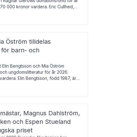
arl Ragnar Gierows donationsfond för år
70 000 kronor vardera. Eric Cullhed,
s
a Öström tilldelas
 för barn- och
t Elin Bengtsson och Mia Öström
 och ungdomslitteratur för år 2026.
vardera. Elin Bengtsson, född 1987, är
svetenskap.
gmästar, Magnus Dahlström,
kken och Espen Stueland
ugska priset