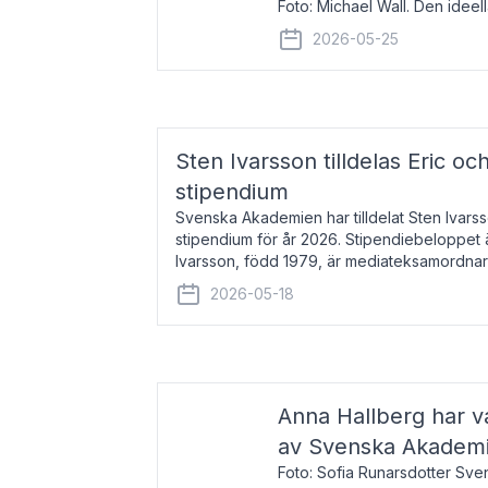
Foto: Michael Wall. Den ideel
tilldelas Bernadottepriset 202
2026-05-25
sekel gjort re
Sten Ivarsson tilldelas Eric och
stipendium
Svenska Akademien har tilldelat Sten Ivarsso
stipendium för år 2026. Stipendiebeloppet 
Ivarsson, född 1979, är mediateksamordnar
Trelleborg. Här har han på
2026-05-18
Anna Hallberg har va
av Svenska Akadem
Foto: Sofia Runarsdotter Sv