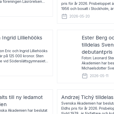
la föreningen Läsrörelsen
pris för år 2026. Prisbeloppet
6 för att den under ett kvarts
1956 och bosatt i Stockholm, 
Han disputerade 1993 vid Upps
2026-05-20
 Ingrid Lilliehööks
Ester Berg oc
tilldelas Sv
n Eric och Ingrid Lilliehööks
debutantpris
är på 125 000 kronor. Sten
Foton: Leonard Ste
e vid Söderslättsgymnasiet i
Akademien har beslu
Michaelsdotter Sve
2026. Priset är nyinst
2026-05-11
intressanta och löft
lts till ny ledamot
Andrzej Tichý tilldela
Svenska Akademien har beslutat
ien
Eldhs pris för år 2026. Prisbel
enska Akademien har beslutat
född 1978, är författare och k