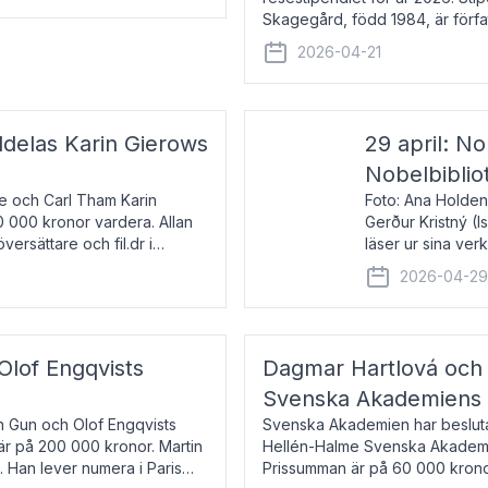
Skagegård, född 1984, är förfat
återkommande för Svenska Da
2026-04-21
ldelas Karin Gierows
29 april: No
Nobelbiblio
ne och Carl Tham Karin
Foto: Ana Holden
0 000 kronor vardera. Allan
Gerður Kristný (
versättare och fil.dr i
läser ur sina ve
De läser upp på 
2026-04-2
om språk och po
 Olof Engqvists
Dagmar Hartlová och 
Svenska Akademiens t
in Gun och Olof Engqvists
Svenska Akademien har beslutat
är på 200 000 kronor. Martin
Hellén-Halme Svenska Akademie
e. Han lever numera i Paris
Prissumman är på 60 000 kronor