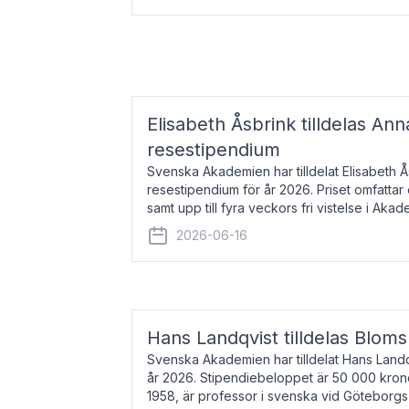
Elisabeth Åsbrink tilldelas Ann
resestipendium
Svenska Akademien har tilldelat Elisabeth 
resestipendium för år 2026. Priset omfatta
samt upp till fyra veckors fri vistelse i Akad
Elisabeth Åsbrink, född 1965 oc
2026-06-16
Hans Landqvist tilldelas Bloms
Svenska Akademien har tilldelat Hans Landq
år 2026. Stipendiebeloppet är 50 000 kron
1958, är professor i svenska vid Göteborgs