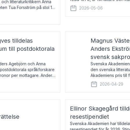
 och litteraturkritikern Anna
den lovordade romanen Sex lite
eten Tua Forsström på stol 18
2026-05-06
e vid Akademiens
es tilldelas
Magnus Väster
 till postdoktorala
Anders Ekström
svensk sakpr
nders Agebjörn och Anna
Svenska Akademien 
 postdoktorala språkforskare
den svenska litterat
kronor per mottagare. Anders
Akademiens pris till
sakprosa som i år gå
2026-04-29
Akademiens pris
Ellinor Skagegård til
ättelse
resestipendiet
Svenska Akademien har tilldel
resestipendiet för år 2026. Stip