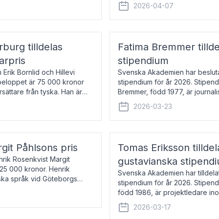
översätter huvudsakligen från sv
2026-04-07
rburg tilldelas
Fatima Bremmer tilld
arpris
stipendium
Erik Bornlid och Hillevi
Svenska Akademien har besluta
isbeloppet är 75 000 kronor
stipendium för år 2026. Stipend
rsättare från tyska. Han är
Bremmer, född 1977, är journalis
boken Ligan. Klarakvarterens b
2026-03-23
rgit Påhlsons pris
Tomas Eriksson tilld
nrik Rosenkvist Margit
gustavianska stipend
225 000 kronor. Henrik
Svenska Akademien har tilldela
iska språk vid Göteborgs
stipendium för år 2026. Stipend
n
född 1986, är projektledare in
utkom i fjol med boken Synda
2026-03-17