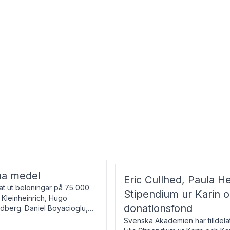
na medel
Eric Cullhed, Paula He
t ut belöningar på 75 000
Stipendium ur Karin 
f Kleinheinrich, Hugo
donationsfond
ndberg. Daniel Boyacioglu,
Svenska Akademien har tilldela