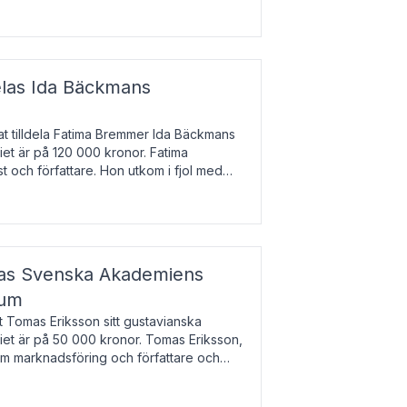
enska till tjeckiska
elas Ida Bäckmans
t tilldela Fatima Bremmer Ida Bäckmans
iet är på 120 000 kronor. Fatima
t och författare. Hon utkom i fjol med
lodsyst
elas Svenska Akademiens
ium
t Tomas Eriksson sitt gustavianska
iet är på 50 000 kronor. Tomas Eriksson,
om marknadsföring och författare och
bocken.