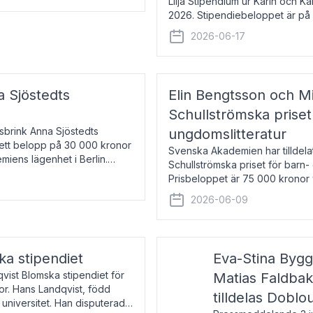
Lilja Stipendium ur Karin och K
2026. Stipendiebeloppet är på 
född 1985, är professor i greki
2026-06-17
a Sjöstedts
Elin Bengtsson och Mi
Schullströmska priset
Åsbrink Anna Sjöstedts
ungdomslitteratur
r ett belopp på 30 000 kronor
Svenska Akademien har tilldela
emiens lägenhet i Berlin.
Schullströmska priset för barn-
Prisbeloppet är 75 000 kronor 
författare och forskare i genu
2026-06-09
ka stipendiet
Eva-Stina Byg
vist Blomska stipendiet för
Matias Faldba
or. Hans Landqvist, född
tilldelas Doblo
 universitet. Han disputerade