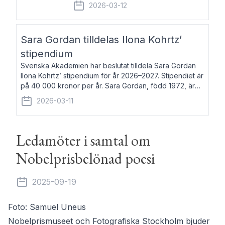
fem av de kungliga akademierna det så
2026-03-12
kallade Bernadotteprogrammet med
syfte att genom stipendier erbjuda stöd
och fortbildning till fo
Sara Gordan tilldelas Ilona Kohrtz’
stipendium
Svenska Akademien har beslutat tilldela Sara Gordan
Ilona Kohrtz’ stipendium för år 2026–2027. Stipendiet är
på 40 000 kronor per år. Sara Gordan, född 1972, är
författare och översättare. Hon debuterade 2006 med
2026-03-11
det prosalyriska verket En
Ledamöter i samtal om
Nobelprisbelönad poesi
2025-09-19
Foto: Samuel Uneus
Nobelprismuseet och Fotografiska Stockholm bjuder