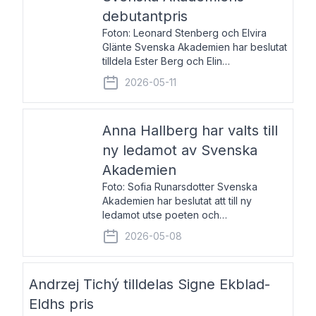
debutantpris
Foton: Leonard Stenberg och Elvira
Glänte Svenska Akademien har beslutat
tilldela Ester Berg och Elin
Michaelsdotter Svenska Akademiens
2026-05-11
debutantpris för år 2026. Priset är
nyinstiftat och syftar till att lyfta fram
intressanta och löftesrik
Anna Hallberg har valts till
ny ledamot av Svenska
Akademien
Foto: Sofia Runarsdotter Svenska
Akademien har beslutat att till ny
ledamot utse poeten och
litteraturkritikern Anna Hallberg. Hon
2026-05-08
efterträder poeten Tua Forsström på
stol 18 och kommer att ta sitt inträde vid
Akademiens högtidssammankomst
Andrzej Tichý tilldelas Signe Ekblad-
Eldhs pris