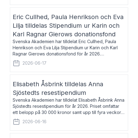
Eric Cullhed, Paula Henrikson och Eva
Lilja tilldelas Stipendium ur Karin och
Karl Ragnar Gierows donationsfond
Svenska Akademien har tilldelat Eric Cullhed, Paula
Henrikson och Eva Lilja Stipendium ur Karin och Karl
Ragnar Gierows donationsfond för år 2026.
Stipendiebeloppet är på 70 000 kronor vardera. Eric
2026-06-17
Cullhed, född 1985, är professor i grekis
Elisabeth Åsbrink tilldelas Anna
Sjöstedts resestipendium
Svenska Akademien har tilldelat Elisabeth Åsbrink Anna
Sjöstedts resestipendium för år 2026. Priset omfattar
ett belopp på 30 000 kronor samt upp till fyra veckors
fri vistelse i Akademiens lägenhet i Berlin. Elisabeth
2026-06-16
Åsbrink, född 1965 oc