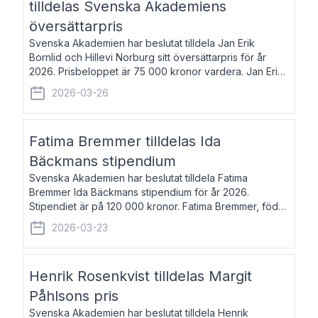
tilldelas Svenska Akademiens
översättarpris
Svenska Akademien har beslutat tilldela Jan Erik
Bornlid och Hillevi Norburg sitt översättarpris för år
2026. Prisbeloppet är 75 000 kronor vardera. Jan Erik
Bornlid, född 1947, är översättare från tyska. Han är
2026-03-26
främst känd för sina översät
Fatima Bremmer tilldelas Ida
Bäckmans stipendium
Svenska Akademien har beslutat tilldela Fatima
Bremmer Ida Bäckmans stipendium för år 2026.
Stipendiet är på 120 000 kronor. Fatima Bremmer, född
1977, är journalist och författare. Hon utkom i fjol med
2026-03-23
boken Ligan. Klarakvarterens blodsyst
Henrik Rosenkvist tilldelas Margit
Påhlsons pris
Svenska Akademien har beslutat tilldela Henrik