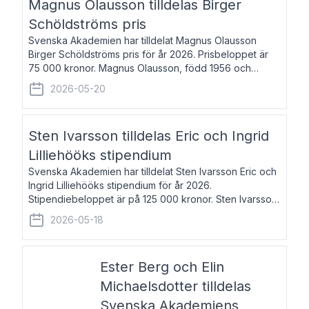
Magnus Olausson tilldelas Birger
Schöldströms pris
Svenska Akademien har tilldelat Magnus Olausson
Birger Schöldströms pris för år 2026. Prisbeloppet är
75 000 kronor. Magnus Olausson, född 1956 och
bosatt i Stockholm, är konstvetare, museiman och
2026-05-20
hovman. Han disputerade 1993 vid Uppsala un
Sten Ivarsson tilldelas Eric och Ingrid
Lilliehööks stipendium
Svenska Akademien har tilldelat Sten Ivarsson Eric och
Ingrid Lilliehööks stipendium för år 2026.
Stipendiebeloppet är på 125 000 kronor. Sten Ivarsson,
född 1979, är mediateksamordnare vid
2026-05-18
Söderslättsgymnasiet i Trelleborg. Här har han på
Ester Berg och Elin
Michaelsdotter tilldelas
Svenska Akademiens