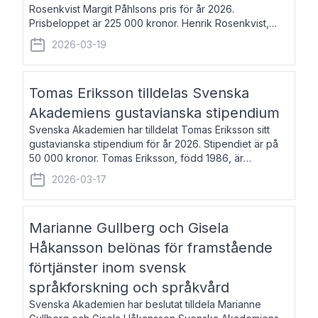
Rosenkvist Margit Påhlsons pris för år 2026.
Prisbeloppet är 225 000 kronor. Henrik Rosenkvist,
född 1965, är professor i nordiska språk vid Göteborgs
2026-03-19
universitet. Han disputerade 2004 på avhan
Tomas Eriksson tilldelas Svenska
Akademiens gustavianska stipendium
Svenska Akademien har tilldelat Tomas Eriksson sitt
gustavianska stipendium för år 2026. Stipendiet är på
50 000 kronor. Tomas Eriksson, född 1986, är
projektledare inom marknadsföring och författare och
2026-03-17
utkom i fjol med boken Syndabocken.
Marianne Gullberg och Gisela
Håkansson belönas för framstående
förtjänster inom svensk
språkforskning och språkvård
Svenska Akademien har beslutat tilldela Marianne