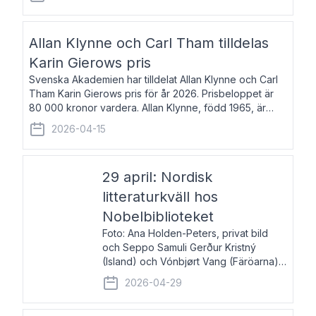
återkommande för Svenska Dagbladet, Ups
Allan Klynne och Carl Tham tilldelas
Karin Gierows pris
Svenska Akademien har tilldelat Allan Klynne och Carl
Tham Karin Gierows pris för år 2026. Prisbeloppet är
80 000 kronor vardera. Allan Klynne, född 1965, är
arkeolog, författare, översättare och fil.dr i antikens
2026-04-15
kultur och samhällsliv. Ut
29 april: Nordisk
litteraturkväll hos
Nobelbiblioteket
Foto: Ana Holden-Peters, privat bild
och Seppo Samuli Gerður Kristný
(Island) och Vónbjørt Vang (Färöarna)
läser ur sina verk och samtalar med
2026-04-29
John Swedenmark. De läser upp på
färöiska, isländska och svenska och