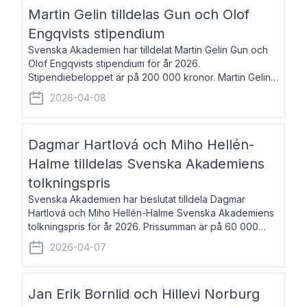
talar om språk och poesi – o
Martin Gelin tilldelas Gun och Olof
Engqvists stipendium
Svenska Akademien har tilldelat Martin Gelin Gun och
Olof Engqvists stipendium för år 2026.
Stipendiebeloppet är på 200 000 kronor. Martin Gelin,
född 1978, är journalist och författare. Han lever
2026-04-08
numera i Paris men var under många år bosat
Dagmar Hartlová och Miho Hellén-
Halme tilldelas Svenska Akademiens
tolkningspris
Svenska Akademien har beslutat tilldela Dagmar
Hartlová och Miho Hellén-Halme Svenska Akademiens
tolkningspris för år 2026. Prissumman är på 60 000
kronor var. Dagmar Hartlová, född 1951, översätter
2026-04-07
huvudsakligen från svenska till tjeckiska
Jan Erik Bornlid och Hillevi Norburg