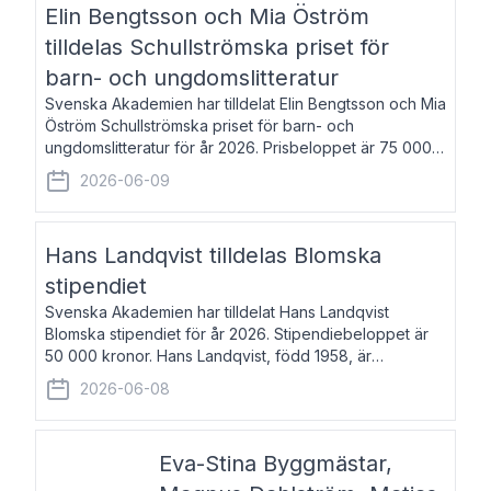
Elin Bengtsson och Mia Öström
tilldelas Schullströmska priset för
barn- och ungdomslitteratur
Svenska Akademien har tilldelat Elin Bengtsson och Mia
Öström Schullströmska priset för barn- och
ungdomslitteratur för år 2026. Prisbeloppet är 75 000
kronor vardera. Elin Bengtsson, född 1987, är författare
2026-06-09
och forskare i genusvetenskap.
Hans Landqvist tilldelas Blomska
stipendiet
Svenska Akademien har tilldelat Hans Landqvist
Blomska stipendiet för år 2026. Stipendiebeloppet är
50 000 kronor. Hans Landqvist, född 1958, är
professor i svenska vid Göteborgs universitet. Han
2026-06-08
disputerade år 2000 på avhandlingen Författn
Eva-Stina Byggmästar,