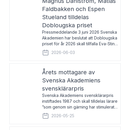
Magnus Dahlström, Matias
Faldbakken och Espen
Stueland tilldelas
Doblougska priset
Pressmeddelande 3 juni 2026 Svenska
Akademien har beslutat att Doblougska
priset för år 2026 skall tillfalla Eva-Stina
Byggmästar, Magnus Dahlström, Matias
2026-06-03
Faldbakken samt Espen Stueland.
Prisbeloppet är 200 000 svenska
kronor per mottagare
Årets mottagare av
Svenska Akademiens
svensklärarpris
Svenska Akademiens svensklärarpris
instiftades 1987 och skall tilldelas lärare
”som genom sin gärning har stimulerat
intresset hos unga människor för
2026-05-25
svenska språket och litteraturen”.
Prisutdelning och samtal med