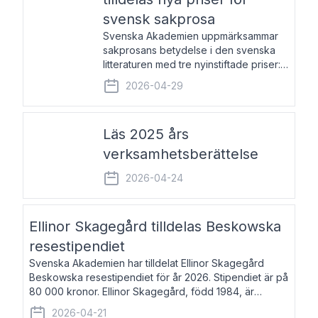
svensk sakprosa
Svenska Akademien uppmärksammar
sakprosans betydelse i den svenska
litteraturen med tre nyinstiftade priser:
Svenska Akademiens pris till
2026-04-29
framstående författare av svensk
sakprosa som i år går till Magnus
Västerbro, Svenska Akademiens pris
Läs 2025 års
verksamhetsberättelse
2026-04-24
Ellinor Skagegård tilldelas Beskowska
resestipendiet
Svenska Akademien har tilldelat Ellinor Skagegård
Beskowska resestipendiet för år 2026. Stipendiet är på
80 000 kronor. Ellinor Skagegård, född 1984, är
författare, journalist och musiker. Hon skriver
2026-04-21