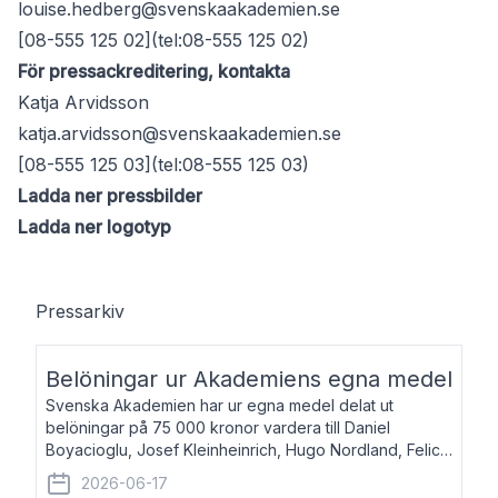
louise.hedberg@svenskaakademien.se
[08-555 125 02](tel:08-555 125 02)
För pressackreditering, kontakta
Katja Arvidsson
katja.arvidsson@svenskaakademien.se
[08-555 125 03](tel:08-555 125 03)
Ladda ner pressbilder
Ladda ner logotyp
Pressarkiv
Belöningar ur Akademiens egna medel
Svenska Akademien har ur egna medel delat ut
belöningar på 75 000 kronor vardera till Daniel
Boyacioglu, Josef Kleinheinrich, Hugo Nordland, Felicia
Stenroth och Svante Strandberg. Daniel Boyacioglu,
2026-06-17
född 1981, är poet och scenartist. Josef