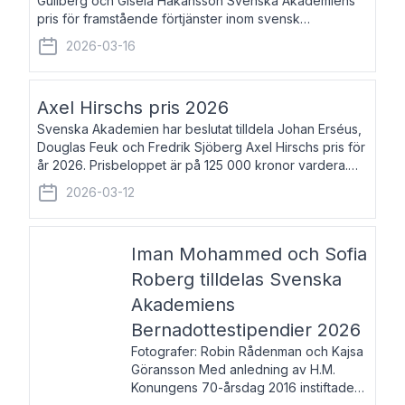
Gullberg och Gisela Håkansson Svenska Akademiens
pris för framstående förtjänster inom svensk
språkforskning och språkvård till minne av Carl Gabriel
2026-03-16
och Karin Forsberg för år 2026. Prissumma
Axel Hirschs pris 2026
Svenska Akademien har beslutat tilldela Johan Erséus,
Douglas Feuk och Fredrik Sjöberg Axel Hirschs pris för
år 2026. Prisbeloppet är på 125 000 kronor vardera.
Johan Erséus, född 1959, är fackboksförfattare och
2026-03-12
journalist med mångårigt för
Iman Mohammed och Sofia
Roberg tilldelas Svenska
Akademiens
Bernadottestipendier 2026
Fotografer: Robin Rådenman och Kajsa
Göransson Med anledning av H.M.
Konungens 70-årsdag 2016 instiftade