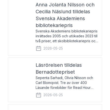
pristagarna äger rum under
Anna Jolanta Nilsson och
Cecilia Näslund tilldelas
Svenska Akademiens
bibliotekariepris
Svenska Akademiens bibliotekariepris
inrättades 2005 och utökades 2023 till
två priser, ett skolbibliotekariepris och
ett folkbibliotekariepris. Priserna skall
2026-05-25
tilldelas bibliotekarier vid svenska folk-
och skolbibliotek som gjort värdefull
Läsrörelsen tilldelas
Bernadottepriset
Sepenta Sarhadi, Olivia Nilsson och
Carl Blomqvist. Tre av över 400
Läsande förebilder för Read Hour
Sverige. Foto: Michael Wall. Den ideella
2026-05-25
föreningen Läsrörelsen tilldelas
Bernadottepriset 2026 för att den
under ett kvarts sekel gjort re