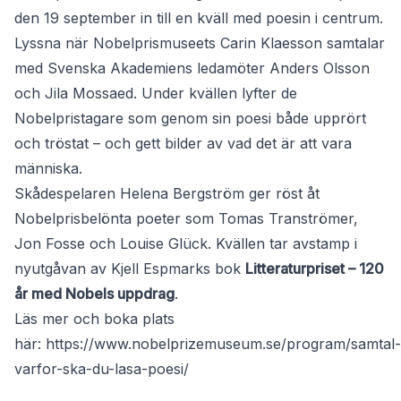
den 19 september in till en kväll med poesin i centrum.
Lyssna när Nobelprismuseets Carin Klaesson samtalar
med Svenska Akademiens ledamöter Anders Olsson
och Jila Mossaed. Under kvällen lyfter de
Nobelpristagare som genom sin poesi både upprört
och tröstat – och gett bilder av vad det är att vara
människa.
Skådespelaren Helena Bergström ger röst åt
Nobelprisbelönta poeter som Tomas Tranströmer,
Jon Fosse och Louise Glück. Kvällen tar avstamp i
nyutgåvan av Kjell Espmarks bok
Litteraturpriset – 120
år med Nobels uppdrag
.
Läs mer och boka plats
här:
https://www.nobelprizemuseum.se/program/samtal-
varfor-ska-du-lasa-poesi/