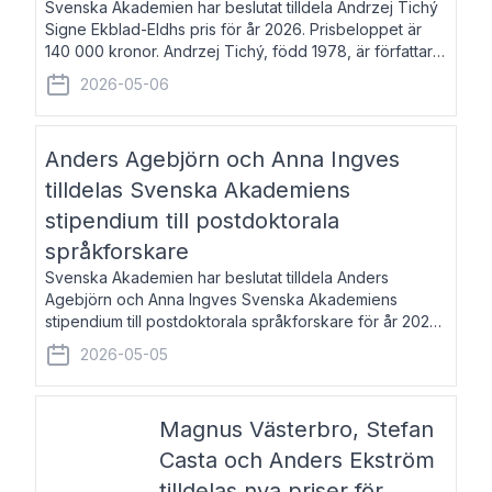
Svenska Akademien har beslutat tilldela Andrzej Tichý
Signe Ekblad-Eldhs pris för år 2026. Prisbeloppet är
140 000 kronor. Andrzej Tichý, född 1978, är författare
och kulturskribent. Han debuterade 2005 med den
2026-05-06
lovordade romanen Sex liter l
Anders Agebjörn och Anna Ingves
tilldelas Svenska Akademiens
stipendium till postdoktorala
språkforskare
Svenska Akademien har beslutat tilldela Anders
Agebjörn och Anna Ingves Svenska Akademiens
stipendium till postdoktorala språkforskare för år 2026.
Stipendiebeloppet är 75 000 kronor per mottagare.
2026-05-05
Anders Agebjörn, född 1984, är universitet
Magnus Västerbro, Stefan
Casta och Anders Ekström
tilldelas nya priser för