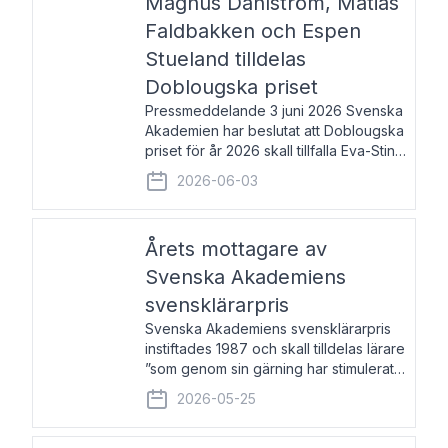
Magnus Dahlström, Matias
Faldbakken och Espen
Stueland tilldelas
Doblougska priset
Pressmeddelande 3 juni 2026 Svenska
Akademien har beslutat att Doblougska
priset för år 2026 skall tillfalla Eva-Stina
Byggmästar, Magnus Dahlström, Matias
2026-06-03
Faldbakken samt Espen Stueland.
Prisbeloppet är 200 000 svenska
kronor per mottagare
Årets mottagare av
Svenska Akademiens
svensklärarpris
Svenska Akademiens svensklärarpris
instiftades 1987 och skall tilldelas lärare
”som genom sin gärning har stimulerat
intresset hos unga människor för
2026-05-25
svenska språket och litteraturen”.
Prisutdelning och samtal med