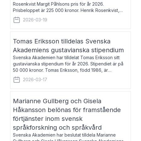
Rosenkvist Margit Påhlsons pris för år 2026.
Prisbeloppet är 225 000 kronor. Henrik Rosenkvist,
född 1965, är professor i nordiska språk vid Göteborgs
2026-03-19
universitet. Han disputerade 2004 på avhan
Tomas Eriksson tilldelas Svenska
Akademiens gustavianska stipendium
Svenska Akademien har tilldelat Tomas Eriksson sitt
gustavianska stipendium för år 2026. Stipendiet är på
50 000 kronor. Tomas Eriksson, född 1986, är
projektledare inom marknadsföring och författare och
2026-03-17
utkom i fjol med boken Syndabocken.
Marianne Gullberg och Gisela
Håkansson belönas för framstående
förtjänster inom svensk
språkforskning och språkvård
Svenska Akademien har beslutat tilldela Marianne