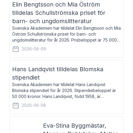
Elin Bengtsson och Mia Öström
tilldelas Schullströmska priset för
barn- och ungdomslitteratur
Svenska Akademien har tilldelat Elin Bengtsson och Mia
Öström Schullströmska priset för barn- och
ungdomslitteratur för år 2026. Prisbeloppet är 75 000
kronor vardera. Elin Bengtsson, född 1987, är författare
2026-06-09
och forskare i genusvetenskap.
Hans Landqvist tilldelas Blomska
stipendiet
Svenska Akademien har tilldelat Hans Landqvist
Blomska stipendiet för år 2026. Stipendiebeloppet är
50 000 kronor. Hans Landqvist, född 1958, är
professor i svenska vid Göteborgs universitet. Han
2026-06-08
disputerade år 2000 på avhandlingen Författn
Eva-Stina Byggmästar,