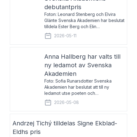
debutantpris
Foton: Leonard Stenberg och Elvira
Glänte Svenska Akademien har beslutat
tilldela Ester Berg och Elin
Michaelsdotter Svenska Akademiens
2026-05-11
debutantpris för år 2026. Priset är
nyinstiftat och syftar till att lyfta fram
intressanta och löftesrik
Anna Hallberg har valts till
ny ledamot av Svenska
Akademien
Foto: Sofia Runarsdotter Svenska
Akademien har beslutat att till ny
ledamot utse poeten och
litteraturkritikern Anna Hallberg. Hon
2026-05-08
efterträder poeten Tua Forsström på
stol 18 och kommer att ta sitt inträde vid
Akademiens högtidssammankomst
Andrzej Tichý tilldelas Signe Ekblad-
Eldhs pris