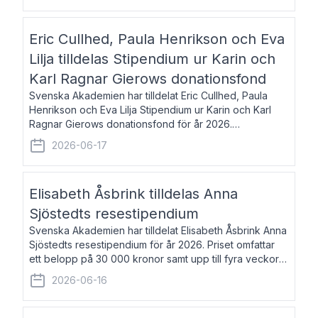
Eric Cullhed, Paula Henrikson och Eva
Lilja tilldelas Stipendium ur Karin och
Karl Ragnar Gierows donationsfond
Svenska Akademien har tilldelat Eric Cullhed, Paula
Henrikson och Eva Lilja Stipendium ur Karin och Karl
Ragnar Gierows donationsfond för år 2026.
Stipendiebeloppet är på 70 000 kronor vardera. Eric
2026-06-17
Cullhed, född 1985, är professor i grekis
Elisabeth Åsbrink tilldelas Anna
Sjöstedts resestipendium
Svenska Akademien har tilldelat Elisabeth Åsbrink Anna
Sjöstedts resestipendium för år 2026. Priset omfattar
ett belopp på 30 000 kronor samt upp till fyra veckors
fri vistelse i Akademiens lägenhet i Berlin. Elisabeth
2026-06-16
Åsbrink, född 1965 oc