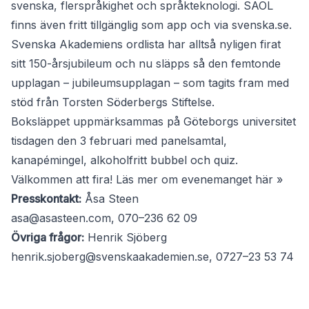
svenska, flerspråkighet och språkteknologi. SAOL
finns även fritt tillgänglig som app och via svenska.se.
Svenska Akademiens ordlista har alltså nyligen firat
sitt 150-årsjubileum och nu släpps så den femtonde
upplagan – jubileumsupplagan – som tagits fram med
stöd från Torsten Söderbergs Stiftelse.
Boksläppet uppmärksammas på Göteborgs universitet
tisdagen den 3 februari med panelsamtal,
kanapémingel, alkoholfritt bubbel och quiz.
Välkommen att fira!
Läs mer om evenemanget här »
Presskontakt:
Åsa Steen
asa@asasteen.com
, 070–236 62 09
Övriga frågor:
Henrik Sjöberg
henrik.sjoberg@svenskaakademien.se
, 0727–23 53 74