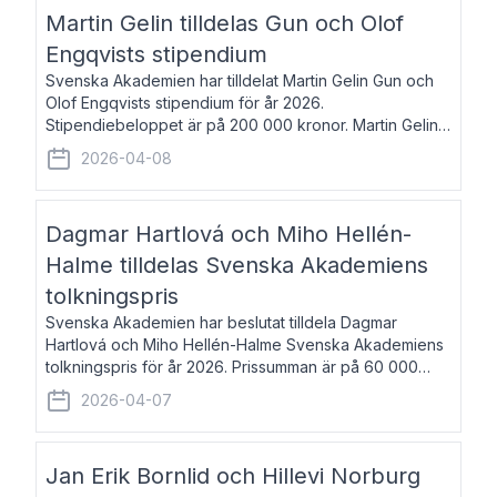
talar om språk och poesi – o
Martin Gelin tilldelas Gun och Olof
Engqvists stipendium
Svenska Akademien har tilldelat Martin Gelin Gun och
Olof Engqvists stipendium för år 2026.
Stipendiebeloppet är på 200 000 kronor. Martin Gelin,
född 1978, är journalist och författare. Han lever
2026-04-08
numera i Paris men var under många år bosat
Dagmar Hartlová och Miho Hellén-
Halme tilldelas Svenska Akademiens
tolkningspris
Svenska Akademien har beslutat tilldela Dagmar
Hartlová och Miho Hellén-Halme Svenska Akademiens
tolkningspris för år 2026. Prissumman är på 60 000
kronor var. Dagmar Hartlová, född 1951, översätter
2026-04-07
huvudsakligen från svenska till tjeckiska
Jan Erik Bornlid och Hillevi Norburg