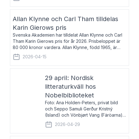
återkommande för Svenska Dagbladet, Ups
Allan Klynne och Carl Tham tilldelas
Karin Gierows pris
Svenska Akademien har tilldelat Allan Klynne och Carl
Tham Karin Gierows pris för år 2026. Prisbeloppet är
80 000 kronor vardera. Allan Klynne, född 1965, är
arkeolog, författare, översättare och fil.dr i antikens
2026-04-15
kultur och samhällsliv. Ut
29 april: Nordisk
litteraturkväll hos
Nobelbiblioteket
Foto: Ana Holden-Peters, privat bild
och Seppo Samuli Gerður Kristný
(Island) och Vónbjørt Vang (Färöarna)
läser ur sina verk och samtalar med
2026-04-29
John Swedenmark. De läser upp på
färöiska, isländska och svenska och