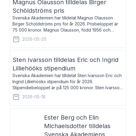
Magnus Olausson tilldelas Birger
Schöldströms pris
Svenska Akademien har tilldelat Magnus Olausson
Birger Schöldströms pris för år 2026. Prisbeloppet är
75 000 kronor. Magnus Olausson, född 1956 och
bosatt i Stockholm, är konstvetare, museiman och
2026-05-20
hovman. Han disputerade 1993 vid Uppsala un
Sten Ivarsson tilldelas Eric och Ingrid
Lilliehööks stipendium
Svenska Akademien har tilldelat Sten Ivarsson Eric och
Ingrid Lilliehööks stipendium för år 2026.
Stipendiebeloppet är på 125 000 kronor. Sten Ivarsson,
född 1979, är mediateksamordnare vid
2026-05-18
Söderslättsgymnasiet i Trelleborg. Här har han på
Ester Berg och Elin
Michaelsdotter tilldelas
Svenska Akademiens