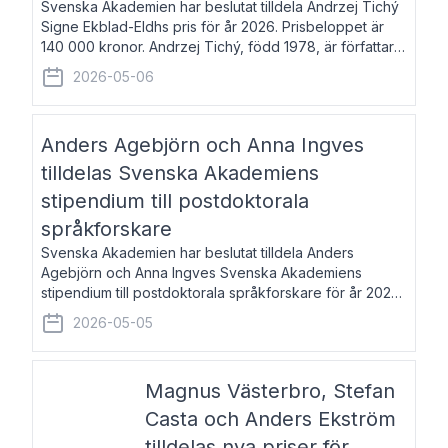
Svenska Akademien har beslutat tilldela Andrzej Tichý
Signe Ekblad-Eldhs pris för år 2026. Prisbeloppet är
140 000 kronor. Andrzej Tichý, född 1978, är författare
och kulturskribent. Han debuterade 2005 med den
2026-05-06
lovordade romanen Sex liter l
Anders Agebjörn och Anna Ingves
tilldelas Svenska Akademiens
stipendium till postdoktorala
språkforskare
Svenska Akademien har beslutat tilldela Anders
Agebjörn och Anna Ingves Svenska Akademiens
stipendium till postdoktorala språkforskare för år 2026.
Stipendiebeloppet är 75 000 kronor per mottagare.
2026-05-05
Anders Agebjörn, född 1984, är universitet
Magnus Västerbro, Stefan
Casta och Anders Ekström
tilldelas nya priser för