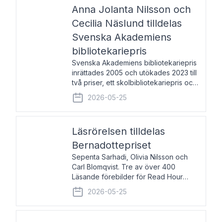
pristagarna äger rum under
Anna Jolanta Nilsson och
Cecilia Näslund tilldelas
Svenska Akademiens
bibliotekariepris
Svenska Akademiens bibliotekariepris
inrättades 2005 och utökades 2023 till
två priser, ett skolbibliotekariepris och
ett folkbibliotekariepris. Priserna skall
2026-05-25
tilldelas bibliotekarier vid svenska folk-
och skolbibliotek som gjort värdefull
Läsrörelsen tilldelas
Bernadottepriset
Sepenta Sarhadi, Olivia Nilsson och
Carl Blomqvist. Tre av över 400
Läsande förebilder för Read Hour
Sverige. Foto: Michael Wall. Den ideella
2026-05-25
föreningen Läsrörelsen tilldelas
Bernadottepriset 2026 för att den
under ett kvarts sekel gjort re