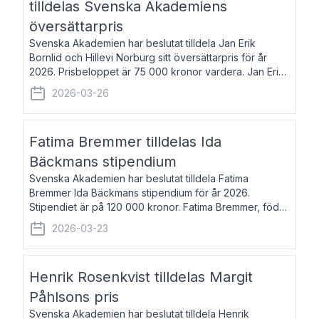
tilldelas Svenska Akademiens
översättarpris
Svenska Akademien har beslutat tilldela Jan Erik
Bornlid och Hillevi Norburg sitt översättarpris för år
2026. Prisbeloppet är 75 000 kronor vardera. Jan Erik
Bornlid, född 1947, är översättare från tyska. Han är
2026-03-26
främst känd för sina översät
Fatima Bremmer tilldelas Ida
Bäckmans stipendium
Svenska Akademien har beslutat tilldela Fatima
Bremmer Ida Bäckmans stipendium för år 2026.
Stipendiet är på 120 000 kronor. Fatima Bremmer, född
1977, är journalist och författare. Hon utkom i fjol med
2026-03-23
boken Ligan. Klarakvarterens blodsyst
Henrik Rosenkvist tilldelas Margit
Påhlsons pris
Svenska Akademien har beslutat tilldela Henrik