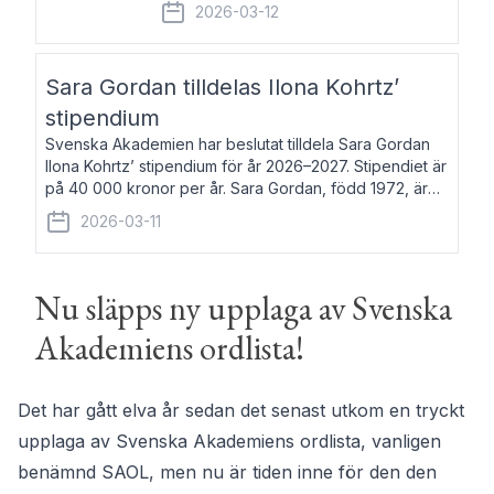
fem av de kungliga akademierna det så
2026-03-12
kallade Bernadotteprogrammet med
syfte att genom stipendier erbjuda stöd
och fortbildning till fo
Sara Gordan tilldelas Ilona Kohrtz’
stipendium
Svenska Akademien har beslutat tilldela Sara Gordan
Ilona Kohrtz’ stipendium för år 2026–2027. Stipendiet är
på 40 000 kronor per år. Sara Gordan, född 1972, är
författare och översättare. Hon debuterade 2006 med
2026-03-11
det prosalyriska verket En
Nu släpps ny upplaga av Svenska
Akademiens ordlista!
Det har gått elva år sedan det senast utkom en tryckt
upplaga av Svenska Akademiens ordlista, vanligen
benämnd SAOL, men nu är tiden inne för den den