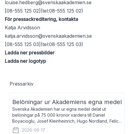
louise.hedberg@svenskaakademien.se
[08-555 125 02](tel:08-555 125 02)
För pressackreditering, kontakta
Katja Arvidsson
katja.arvidsson@svenskaakademien.se
[08-555 125 03](tel:08-555 125 03)
Ladda ner pressbilder
Ladda ner logotyp
Pressarkiv
Belöningar ur Akademiens egna medel
Svenska Akademien har ur egna medel delat ut
belöningar på 75 000 kronor vardera till Daniel
Boyacioglu, Josef Kleinheinrich, Hugo Nordland, Felicia
Stenroth och Svante Strandberg. Daniel Boyacioglu,
2026-06-17
född 1981, är poet och scenartist. Josef