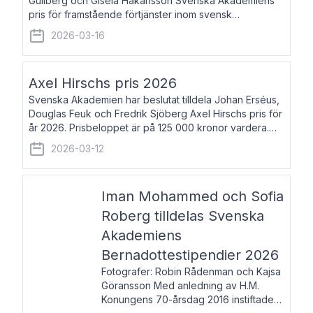
Gullberg och Gisela Håkansson Svenska Akademiens
pris för framstående förtjänster inom svensk
språkforskning och språkvård till minne av Carl Gabriel
2026-03-16
och Karin Forsberg för år 2026. Prissumma
Axel Hirschs pris 2026
Svenska Akademien har beslutat tilldela Johan Erséus,
Douglas Feuk och Fredrik Sjöberg Axel Hirschs pris för
år 2026. Prisbeloppet är på 125 000 kronor vardera.
Johan Erséus, född 1959, är fackboksförfattare och
2026-03-12
journalist med mångårigt för
Iman Mohammed och Sofia
Roberg tilldelas Svenska
Akademiens
Bernadottestipendier 2026
Fotografer: Robin Rådenman och Kajsa
Göransson Med anledning av H.M.
Konungens 70-årsdag 2016 instiftade