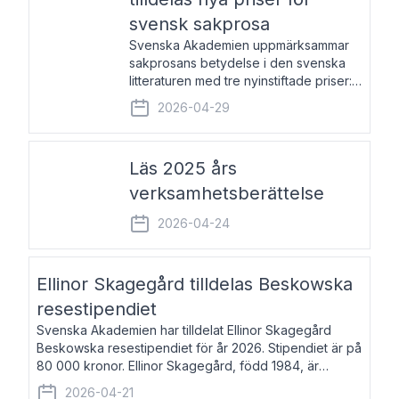
svensk sakprosa
Svenska Akademien uppmärksammar
sakprosans betydelse i den svenska
litteraturen med tre nyinstiftade priser:
Svenska Akademiens pris till
2026-04-29
framstående författare av svensk
sakprosa som i år går till Magnus
Västerbro, Svenska Akademiens pris
Läs 2025 års
verksamhetsberättelse
2026-04-24
Ellinor Skagegård tilldelas Beskowska
resestipendiet
Svenska Akademien har tilldelat Ellinor Skagegård
Beskowska resestipendiet för år 2026. Stipendiet är på
80 000 kronor. Ellinor Skagegård, född 1984, är
författare, journalist och musiker. Hon skriver
2026-04-21