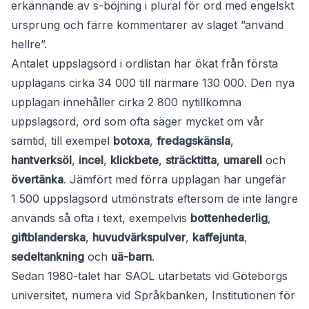
erkännande av s-böjning i plural för ord med engelskt
ursprung och färre kommentarer av slaget ”använd
hellre”.
Antalet uppslagsord i ordlistan har ökat från första
upplagans cirka 34 000 till närmare 130 000. Den nya
upplagan innehåller cirka 2 800 nytillkomna
uppslagsord, ord som ofta säger mycket om vår
samtid, till exempel
botoxa
,
fredagskänsla
,
hantverksöl
,
incel
,
klickbete
,
sträcktitta
,
umarell
och
övertänka
. Jämfört med förra upplagan har ungefär
1 500 uppslagsord utmönstrats eftersom de inte längre
används så ofta i text, exempelvis
bottenhederlig
,
giftblanderska
,
huvudvärkspulver
,
kaffejunta
,
sedeltankning
och
uä-barn
.
Sedan 1980-talet har SAOL utarbetats vid Göteborgs
universitet, numera vid Språkbanken, Institutionen för