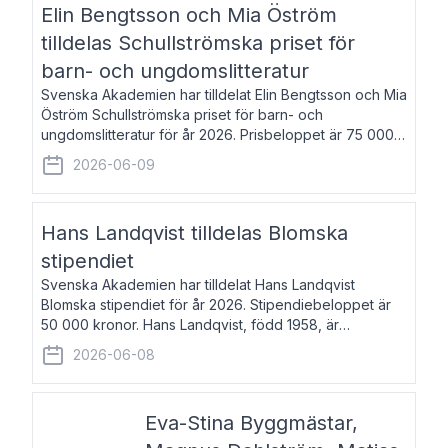
Elin Bengtsson och Mia Öström
tilldelas Schullströmska priset för
barn- och ungdomslitteratur
Svenska Akademien har tilldelat Elin Bengtsson och Mia
Öström Schullströmska priset för barn- och
ungdomslitteratur för år 2026. Prisbeloppet är 75 000
kronor vardera. Elin Bengtsson, född 1987, är författare
2026-06-09
och forskare i genusvetenskap.
Hans Landqvist tilldelas Blomska
stipendiet
Svenska Akademien har tilldelat Hans Landqvist
Blomska stipendiet för år 2026. Stipendiebeloppet är
50 000 kronor. Hans Landqvist, född 1958, är
professor i svenska vid Göteborgs universitet. Han
2026-06-08
disputerade år 2000 på avhandlingen Författn
Eva-Stina Byggmästar,