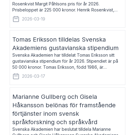
Rosenkvist Margit Påhlsons pris för år 2026.
Prisbeloppet är 225 000 kronor. Henrik Rosenkvist,
född 1965, är professor i nordiska språk vid Göteborgs
2026-03-19
universitet. Han disputerade 2004 på avhan
Tomas Eriksson tilldelas Svenska
Akademiens gustavianska stipendium
Svenska Akademien har tilldelat Tomas Eriksson sitt
gustavianska stipendium för år 2026. Stipendiet är på
50 000 kronor. Tomas Eriksson, född 1986, är
projektledare inom marknadsföring och författare och
2026-03-17
utkom i fjol med boken Syndabocken.
Marianne Gullberg och Gisela
Håkansson belönas för framstående
förtjänster inom svensk
språkforskning och språkvård
Svenska Akademien har beslutat tilldela Marianne