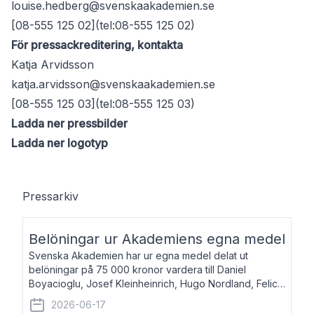
louise.hedberg@svenskaakademien.se
[08-555 125 02](tel:08-555 125 02)
För pressackreditering, kontakta
Katja Arvidsson
katja.arvidsson@svenskaakademien.se
[08-555 125 03](tel:08-555 125 03)
Ladda ner pressbilder
Ladda ner logotyp
Pressarkiv
Belöningar ur Akademiens egna medel
Svenska Akademien har ur egna medel delat ut
belöningar på 75 000 kronor vardera till Daniel
Boyacioglu, Josef Kleinheinrich, Hugo Nordland, Felicia
Stenroth och Svante Strandberg. Daniel Boyacioglu,
2026-06-17
född 1981, är poet och scenartist. Josef