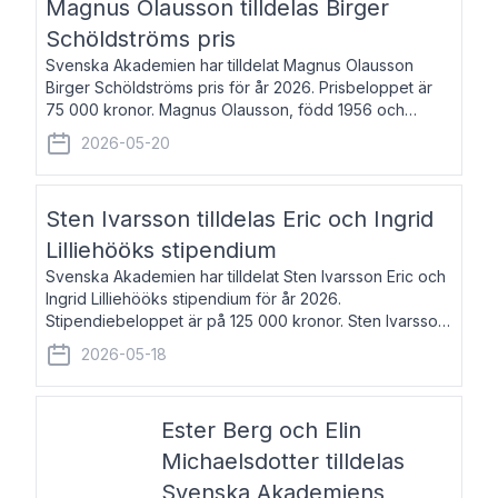
Magnus Olausson tilldelas Birger
Schöldströms pris
Svenska Akademien har tilldelat Magnus Olausson
Birger Schöldströms pris för år 2026. Prisbeloppet är
75 000 kronor. Magnus Olausson, född 1956 och
bosatt i Stockholm, är konstvetare, museiman och
2026-05-20
hovman. Han disputerade 1993 vid Uppsala un
Sten Ivarsson tilldelas Eric och Ingrid
Lilliehööks stipendium
Svenska Akademien har tilldelat Sten Ivarsson Eric och
Ingrid Lilliehööks stipendium för år 2026.
Stipendiebeloppet är på 125 000 kronor. Sten Ivarsson,
född 1979, är mediateksamordnare vid
2026-05-18
Söderslättsgymnasiet i Trelleborg. Här har han på
Ester Berg och Elin
Michaelsdotter tilldelas
Svenska Akademiens