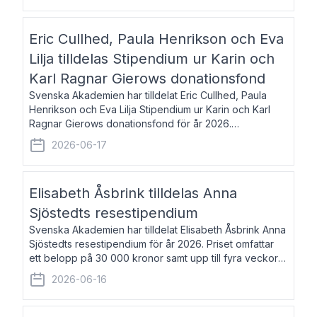
Eric Cullhed, Paula Henrikson och Eva
Lilja tilldelas Stipendium ur Karin och
Karl Ragnar Gierows donationsfond
Svenska Akademien har tilldelat Eric Cullhed, Paula
Henrikson och Eva Lilja Stipendium ur Karin och Karl
Ragnar Gierows donationsfond för år 2026.
Stipendiebeloppet är på 70 000 kronor vardera. Eric
2026-06-17
Cullhed, född 1985, är professor i grekis
Elisabeth Åsbrink tilldelas Anna
Sjöstedts resestipendium
Svenska Akademien har tilldelat Elisabeth Åsbrink Anna
Sjöstedts resestipendium för år 2026. Priset omfattar
ett belopp på 30 000 kronor samt upp till fyra veckors
fri vistelse i Akademiens lägenhet i Berlin. Elisabeth
2026-06-16
Åsbrink, född 1965 oc