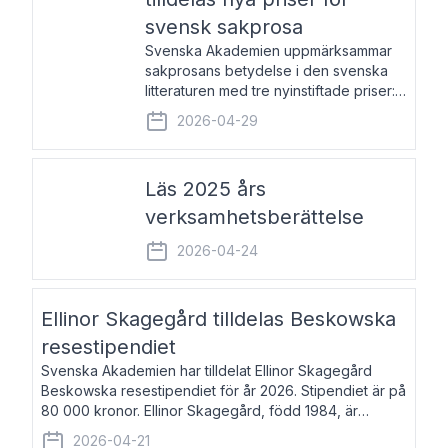
svensk sakprosa
Svenska Akademien uppmärksammar
sakprosans betydelse i den svenska
litteraturen med tre nyinstiftade priser:
Svenska Akademiens pris till
2026-04-29
framstående författare av svensk
sakprosa som i år går till Magnus
Västerbro, Svenska Akademiens pris
Läs 2025 års
verksamhetsberättelse
2026-04-24
Ellinor Skagegård tilldelas Beskowska
resestipendiet
Svenska Akademien har tilldelat Ellinor Skagegård
Beskowska resestipendiet för år 2026. Stipendiet är på
80 000 kronor. Ellinor Skagegård, född 1984, är
författare, journalist och musiker. Hon skriver
2026-04-21