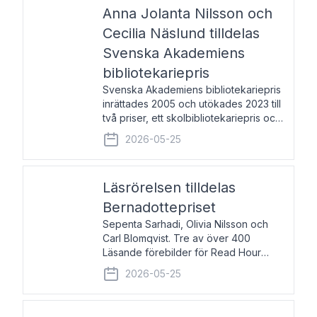
pristagarna äger rum under
Anna Jolanta Nilsson och
Cecilia Näslund tilldelas
Svenska Akademiens
bibliotekariepris
Svenska Akademiens bibliotekariepris
inrättades 2005 och utökades 2023 till
två priser, ett skolbibliotekariepris och
ett folkbibliotekariepris. Priserna skall
2026-05-25
tilldelas bibliotekarier vid svenska folk-
och skolbibliotek som gjort värdefull
Läsrörelsen tilldelas
Bernadottepriset
Sepenta Sarhadi, Olivia Nilsson och
Carl Blomqvist. Tre av över 400
Läsande förebilder för Read Hour
Sverige. Foto: Michael Wall. Den ideella
2026-05-25
föreningen Läsrörelsen tilldelas
Bernadottepriset 2026 för att den
under ett kvarts sekel gjort re