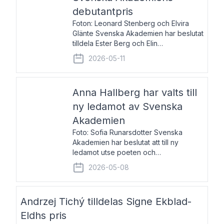
debutantpris
Foton: Leonard Stenberg och Elvira
Glänte Svenska Akademien har beslutat
tilldela Ester Berg och Elin
Michaelsdotter Svenska Akademiens
2026-05-11
debutantpris för år 2026. Priset är
nyinstiftat och syftar till att lyfta fram
intressanta och löftesrik
Anna Hallberg har valts till
ny ledamot av Svenska
Akademien
Foto: Sofia Runarsdotter Svenska
Akademien har beslutat att till ny
ledamot utse poeten och
litteraturkritikern Anna Hallberg. Hon
2026-05-08
efterträder poeten Tua Forsström på
stol 18 och kommer att ta sitt inträde vid
Akademiens högtidssammankomst
Andrzej Tichý tilldelas Signe Ekblad-
Eldhs pris