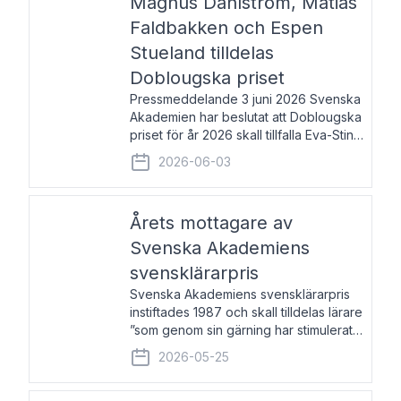
Magnus Dahlström, Matias
Faldbakken och Espen
Stueland tilldelas
Doblougska priset
Pressmeddelande 3 juni 2026 Svenska
Akademien har beslutat att Doblougska
priset för år 2026 skall tillfalla Eva-Stina
Byggmästar, Magnus Dahlström, Matias
2026-06-03
Faldbakken samt Espen Stueland.
Prisbeloppet är 200 000 svenska
kronor per mottagare
Årets mottagare av
Svenska Akademiens
svensklärarpris
Svenska Akademiens svensklärarpris
instiftades 1987 och skall tilldelas lärare
”som genom sin gärning har stimulerat
intresset hos unga människor för
2026-05-25
svenska språket och litteraturen”.
Prisutdelning och samtal med