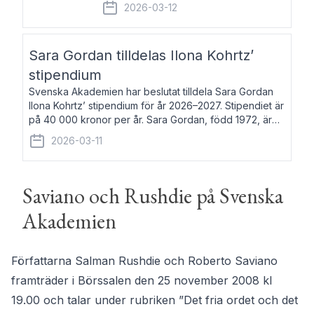
fem av de kungliga akademierna det så
2026-03-12
kallade Bernadotteprogrammet med
syfte att genom stipendier erbjuda stöd
och fortbildning till fo
Sara Gordan tilldelas Ilona Kohrtz’
stipendium
Svenska Akademien har beslutat tilldela Sara Gordan
Ilona Kohrtz’ stipendium för år 2026–2027. Stipendiet är
på 40 000 kronor per år. Sara Gordan, född 1972, är
författare och översättare. Hon debuterade 2006 med
2026-03-11
det prosalyriska verket En
Saviano och Rushdie på Svenska
Akademien
Författarna Salman Rushdie och Roberto Saviano
framträder i Börssalen den 25 november 2008 kl
19.00 och talar under rubriken ”Det fria ordet och det