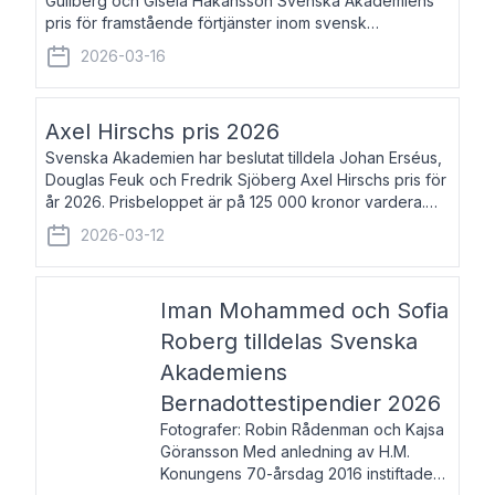
Gullberg och Gisela Håkansson Svenska Akademiens
pris för framstående förtjänster inom svensk
språkforskning och språkvård till minne av Carl Gabriel
2026-03-16
och Karin Forsberg för år 2026. Prissumma
Axel Hirschs pris 2026
Svenska Akademien har beslutat tilldela Johan Erséus,
Douglas Feuk och Fredrik Sjöberg Axel Hirschs pris för
år 2026. Prisbeloppet är på 125 000 kronor vardera.
Johan Erséus, född 1959, är fackboksförfattare och
2026-03-12
journalist med mångårigt för
Iman Mohammed och Sofia
Roberg tilldelas Svenska
Akademiens
Bernadottestipendier 2026
Fotografer: Robin Rådenman och Kajsa
Göransson Med anledning av H.M.
Konungens 70-årsdag 2016 instiftade