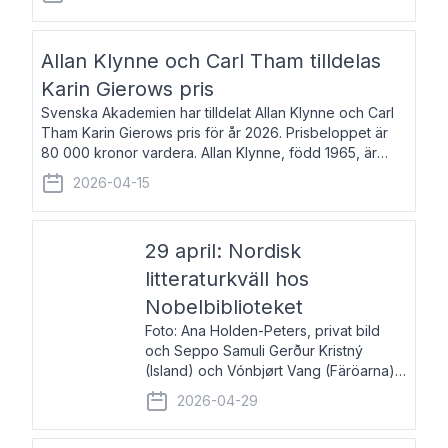
återkommande för Svenska Dagbladet, Ups
Allan Klynne och Carl Tham tilldelas
Karin Gierows pris
Svenska Akademien har tilldelat Allan Klynne och Carl
Tham Karin Gierows pris för år 2026. Prisbeloppet är
80 000 kronor vardera. Allan Klynne, född 1965, är
arkeolog, författare, översättare och fil.dr i antikens
2026-04-15
kultur och samhällsliv. Ut
29 april: Nordisk
litteraturkväll hos
Nobelbiblioteket
Foto: Ana Holden-Peters, privat bild
och Seppo Samuli Gerður Kristný
(Island) och Vónbjørt Vang (Färöarna)
läser ur sina verk och samtalar med
2026-04-29
John Swedenmark. De läser upp på
färöiska, isländska och svenska och