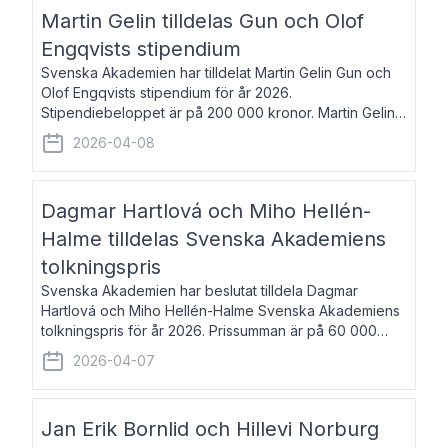
talar om språk och poesi – o
Martin Gelin tilldelas Gun och Olof
Engqvists stipendium
Svenska Akademien har tilldelat Martin Gelin Gun och
Olof Engqvists stipendium för år 2026.
Stipendiebeloppet är på 200 000 kronor. Martin Gelin,
född 1978, är journalist och författare. Han lever
2026-04-08
numera i Paris men var under många år bosat
Dagmar Hartlová och Miho Hellén-
Halme tilldelas Svenska Akademiens
tolkningspris
Svenska Akademien har beslutat tilldela Dagmar
Hartlová och Miho Hellén-Halme Svenska Akademiens
tolkningspris för år 2026. Prissumman är på 60 000
kronor var. Dagmar Hartlová, född 1951, översätter
2026-04-07
huvudsakligen från svenska till tjeckiska
Jan Erik Bornlid och Hillevi Norburg