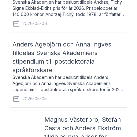
Svenska Akademien har beslutat tilldela Andrzej Tichý
Signe Ekblad-Eldhs pris för år 2026. Prisbeloppet är
140 000 kronor. Andrzej Tichý, född 1978, är författare
och kulturskribent. Han debuterade 2005 med den
2026-05-06
lovordade romanen Sex liter l
Anders Agebjörn och Anna Ingves
tilldelas Svenska Akademiens
stipendium till postdoktorala
språkforskare
Svenska Akademien har beslutat tilldela Anders
Agebjörn och Anna Ingves Svenska Akademiens
stipendium till postdoktorala språkforskare för år 2026.
Stipendiebeloppet är 75 000 kronor per mottagare.
2026-05-05
Anders Agebjörn, född 1984, är universitet
Magnus Västerbro, Stefan
Casta och Anders Ekström
tilldelas nya priser för