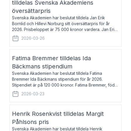
tilldelas Svenska Akademiens
översättarpris
Svenska Akademien har beslutat tilldela Jan Erik
Bornlid och Hillevi Norburg sitt översättarpris för år
2026. Prisbeloppet är 75 000 kronor vardera. Jan Erik
Bornlid, född 1947, är översättare från tyska. Han är
2026-03-26
främst känd för sina översät
Fatima Bremmer tilldelas Ida
Bäckmans stipendium
Svenska Akademien har beslutat tilldela Fatima
Bremmer Ida Bäckmans stipendium för år 2026.
Stipendiet är på 120 000 kronor. Fatima Bremmer, född
1977, är journalist och författare. Hon utkom i fjol med
2026-03-23
boken Ligan. Klarakvarterens blodsyst
Henrik Rosenkvist tilldelas Margit
Påhlsons pris
Svenska Akademien har beslutat tilldela Henrik