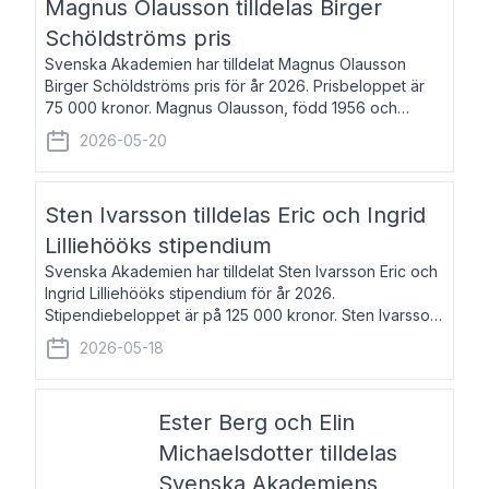
Magnus Olausson tilldelas Birger
Schöldströms pris
Svenska Akademien har tilldelat Magnus Olausson
Birger Schöldströms pris för år 2026. Prisbeloppet är
75 000 kronor. Magnus Olausson, född 1956 och
bosatt i Stockholm, är konstvetare, museiman och
2026-05-20
hovman. Han disputerade 1993 vid Uppsala un
Sten Ivarsson tilldelas Eric och Ingrid
Lilliehööks stipendium
Svenska Akademien har tilldelat Sten Ivarsson Eric och
Ingrid Lilliehööks stipendium för år 2026.
Stipendiebeloppet är på 125 000 kronor. Sten Ivarsson,
född 1979, är mediateksamordnare vid
2026-05-18
Söderslättsgymnasiet i Trelleborg. Här har han på
Ester Berg och Elin
Michaelsdotter tilldelas
Svenska Akademiens