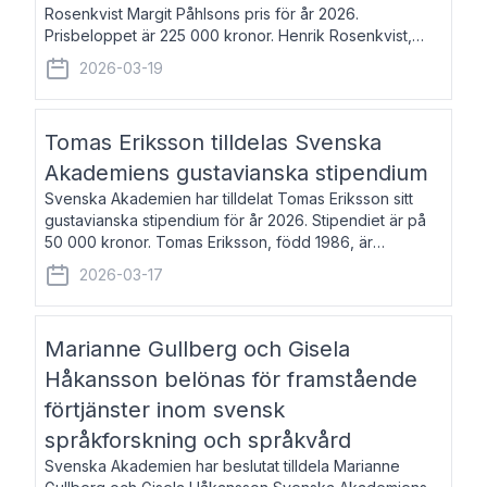
Rosenkvist Margit Påhlsons pris för år 2026.
Prisbeloppet är 225 000 kronor. Henrik Rosenkvist,
född 1965, är professor i nordiska språk vid Göteborgs
2026-03-19
universitet. Han disputerade 2004 på avhan
Tomas Eriksson tilldelas Svenska
Akademiens gustavianska stipendium
Svenska Akademien har tilldelat Tomas Eriksson sitt
gustavianska stipendium för år 2026. Stipendiet är på
50 000 kronor. Tomas Eriksson, född 1986, är
projektledare inom marknadsföring och författare och
2026-03-17
utkom i fjol med boken Syndabocken.
Marianne Gullberg och Gisela
Håkansson belönas för framstående
förtjänster inom svensk
språkforskning och språkvård
Svenska Akademien har beslutat tilldela Marianne