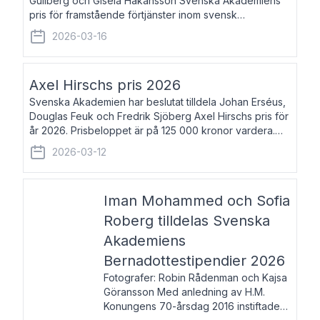
Gullberg och Gisela Håkansson Svenska Akademiens
pris för framstående förtjänster inom svensk
språkforskning och språkvård till minne av Carl Gabriel
2026-03-16
och Karin Forsberg för år 2026. Prissumma
Axel Hirschs pris 2026
Svenska Akademien har beslutat tilldela Johan Erséus,
Douglas Feuk och Fredrik Sjöberg Axel Hirschs pris för
år 2026. Prisbeloppet är på 125 000 kronor vardera.
Johan Erséus, född 1959, är fackboksförfattare och
2026-03-12
journalist med mångårigt för
Iman Mohammed och Sofia
Roberg tilldelas Svenska
Akademiens
Bernadottestipendier 2026
Fotografer: Robin Rådenman och Kajsa
Göransson Med anledning av H.M.
Konungens 70-årsdag 2016 instiftade