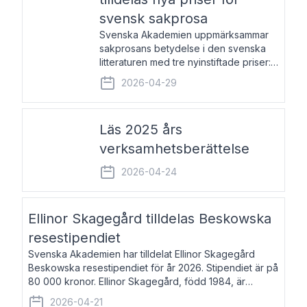
svensk sakprosa
Svenska Akademien uppmärksammar
sakprosans betydelse i den svenska
litteraturen med tre nyinstiftade priser:
Svenska Akademiens pris till
2026-04-29
framstående författare av svensk
sakprosa som i år går till Magnus
Västerbro, Svenska Akademiens pris
Läs 2025 års
verksamhetsberättelse
2026-04-24
Ellinor Skagegård tilldelas Beskowska
resestipendiet
Svenska Akademien har tilldelat Ellinor Skagegård
Beskowska resestipendiet för år 2026. Stipendiet är på
80 000 kronor. Ellinor Skagegård, född 1984, är
författare, journalist och musiker. Hon skriver
2026-04-21