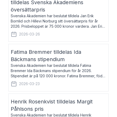
tilldelas Svenska Akademiens
översättarpris
Svenska Akademien har beslutat tilldela Jan Erik
Bornlid och Hillevi Norburg sitt översättarpris för år
2026. Prisbeloppet är 75 000 kronor vardera. Jan Erik
Bornlid, född 1947, är översättare från tyska. Han är
2026-03-26
främst känd för sina översät
Fatima Bremmer tilldelas Ida
Bäckmans stipendium
Svenska Akademien har beslutat tilldela Fatima
Bremmer Ida Bäckmans stipendium för år 2026.
Stipendiet är på 120 000 kronor. Fatima Bremmer, född
1977, är journalist och författare. Hon utkom i fjol med
2026-03-23
boken Ligan. Klarakvarterens blodsyst
Henrik Rosenkvist tilldelas Margit
Påhlsons pris
Svenska Akademien har beslutat tilldela Henrik