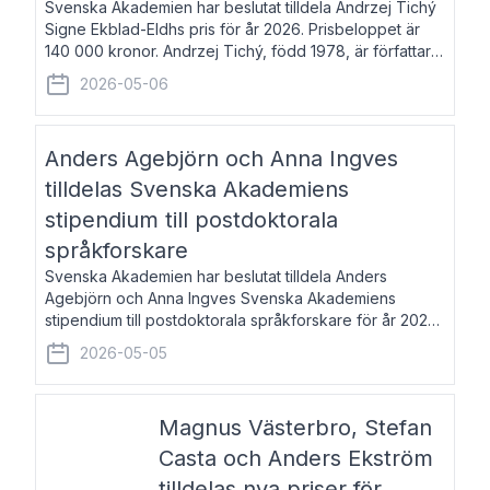
Svenska Akademien har beslutat tilldela Andrzej Tichý
Signe Ekblad-Eldhs pris för år 2026. Prisbeloppet är
140 000 kronor. Andrzej Tichý, född 1978, är författare
och kulturskribent. Han debuterade 2005 med den
2026-05-06
lovordade romanen Sex liter l
Anders Agebjörn och Anna Ingves
tilldelas Svenska Akademiens
stipendium till postdoktorala
språkforskare
Svenska Akademien har beslutat tilldela Anders
Agebjörn och Anna Ingves Svenska Akademiens
stipendium till postdoktorala språkforskare för år 2026.
Stipendiebeloppet är 75 000 kronor per mottagare.
2026-05-05
Anders Agebjörn, född 1984, är universitet
Magnus Västerbro, Stefan
Casta och Anders Ekström
tilldelas nya priser för