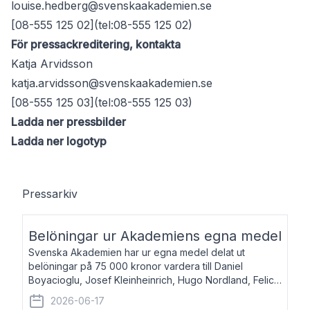
louise.hedberg@svenskaakademien.se
[08-555 125 02](tel:08-555 125 02)
För pressackreditering, kontakta
Katja Arvidsson
katja.arvidsson@svenskaakademien.se
[08-555 125 03](tel:08-555 125 03)
Ladda ner pressbilder
Ladda ner logotyp
Pressarkiv
Belöningar ur Akademiens egna medel
Svenska Akademien har ur egna medel delat ut
belöningar på 75 000 kronor vardera till Daniel
Boyacioglu, Josef Kleinheinrich, Hugo Nordland, Felicia
Stenroth och Svante Strandberg. Daniel Boyacioglu,
2026-06-17
född 1981, är poet och scenartist. Josef