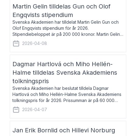
talar om språk och poesi – o
Martin Gelin tilldelas Gun och Olof
Engqvists stipendium
Svenska Akademien har tilldelat Martin Gelin Gun och
Olof Engqvists stipendium för år 2026.
Stipendiebeloppet är på 200 000 kronor. Martin Gelin,
född 1978, är journalist och författare. Han lever
2026-04-08
numera i Paris men var under många år bosat
Dagmar Hartlová och Miho Hellén-
Halme tilldelas Svenska Akademiens
tolkningspris
Svenska Akademien har beslutat tilldela Dagmar
Hartlová och Miho Hellén-Halme Svenska Akademiens
tolkningspris för år 2026. Prissumman är på 60 000
kronor var. Dagmar Hartlová, född 1951, översätter
2026-04-07
huvudsakligen från svenska till tjeckiska
Jan Erik Bornlid och Hillevi Norburg