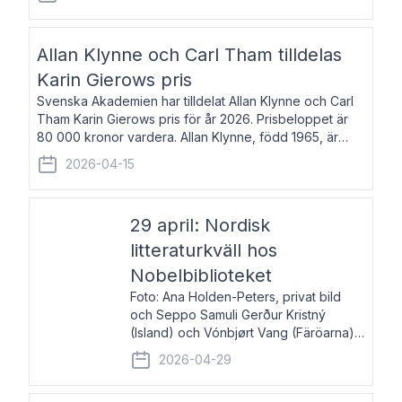
återkommande för Svenska Dagbladet, Ups
Allan Klynne och Carl Tham tilldelas
Karin Gierows pris
Svenska Akademien har tilldelat Allan Klynne och Carl
Tham Karin Gierows pris för år 2026. Prisbeloppet är
80 000 kronor vardera. Allan Klynne, född 1965, är
arkeolog, författare, översättare och fil.dr i antikens
2026-04-15
kultur och samhällsliv. Ut
29 april: Nordisk
litteraturkväll hos
Nobelbiblioteket
Foto: Ana Holden-Peters, privat bild
och Seppo Samuli Gerður Kristný
(Island) och Vónbjørt Vang (Färöarna)
läser ur sina verk och samtalar med
2026-04-29
John Swedenmark. De läser upp på
färöiska, isländska och svenska och