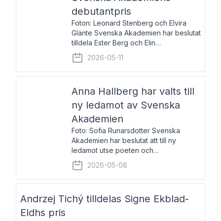
debutantpris
Foton: Leonard Stenberg och Elvira
Glänte Svenska Akademien har beslutat
tilldela Ester Berg och Elin
Michaelsdotter Svenska Akademiens
2026-05-11
debutantpris för år 2026. Priset är
nyinstiftat och syftar till att lyfta fram
intressanta och löftesrik
Anna Hallberg har valts till
ny ledamot av Svenska
Akademien
Foto: Sofia Runarsdotter Svenska
Akademien har beslutat att till ny
ledamot utse poeten och
litteraturkritikern Anna Hallberg. Hon
2026-05-08
efterträder poeten Tua Forsström på
stol 18 och kommer att ta sitt inträde vid
Akademiens högtidssammankomst
Andrzej Tichý tilldelas Signe Ekblad-
Eldhs pris