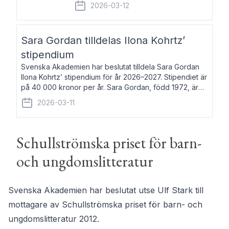
fem av de kungliga akademierna det så
2026-03-12
kallade Bernadotteprogrammet med
syfte att genom stipendier erbjuda stöd
och fortbildning till fo
Sara Gordan tilldelas Ilona Kohrtz’
stipendium
Svenska Akademien har beslutat tilldela Sara Gordan
Ilona Kohrtz’ stipendium för år 2026–2027. Stipendiet är
på 40 000 kronor per år. Sara Gordan, född 1972, är
författare och översättare. Hon debuterade 2006 med
2026-03-11
det prosalyriska verket En
Schullströmska priset för barn-
och ungdomslitteratur
Svenska Akademien har beslutat utse Ulf Stark till
mottagare av Schullströmska priset för barn- och
ungdomslitteratur 2012.