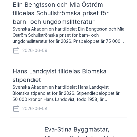
Elin Bengtsson och Mia Öström
tilldelas Schullströmska priset för
barn- och ungdomslitteratur
Svenska Akademien har tilldelat Elin Bengtsson och Mia
Öström Schullströmska priset för barn- och
ungdomslitteratur för år 2026. Prisbeloppet är 75 000
kronor vardera. Elin Bengtsson, född 1987, är författare
2026-06-09
och forskare i genusvetenskap.
Hans Landqvist tilldelas Blomska
stipendiet
Svenska Akademien har tilldelat Hans Landqvist
Blomska stipendiet för år 2026. Stipendiebeloppet är
50 000 kronor. Hans Landqvist, född 1958, är
professor i svenska vid Göteborgs universitet. Han
2026-06-08
disputerade år 2000 på avhandlingen Författn
Eva-Stina Byggmästar,