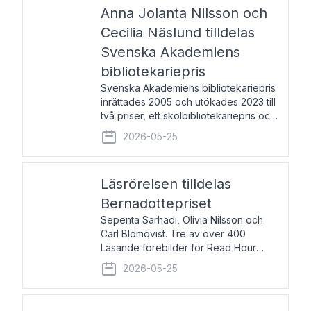
pristagarna äger rum under
Anna Jolanta Nilsson och
Cecilia Näslund tilldelas
Svenska Akademiens
bibliotekariepris
Svenska Akademiens bibliotekariepris
inrättades 2005 och utökades 2023 till
två priser, ett skolbibliotekariepris och
ett folkbibliotekariepris. Priserna skall
2026-05-25
tilldelas bibliotekarier vid svenska folk-
och skolbibliotek som gjort värdefull
Läsrörelsen tilldelas
Bernadottepriset
Sepenta Sarhadi, Olivia Nilsson och
Carl Blomqvist. Tre av över 400
Läsande förebilder för Read Hour
Sverige. Foto: Michael Wall. Den ideella
2026-05-25
föreningen Läsrörelsen tilldelas
Bernadottepriset 2026 för att den
under ett kvarts sekel gjort re