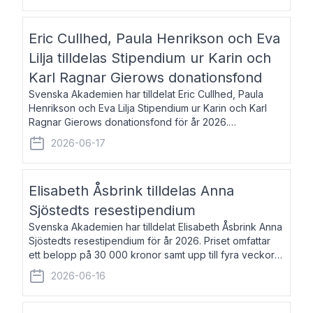
Eric Cullhed, Paula Henrikson och Eva
Lilja tilldelas Stipendium ur Karin och
Karl Ragnar Gierows donationsfond
Svenska Akademien har tilldelat Eric Cullhed, Paula
Henrikson och Eva Lilja Stipendium ur Karin och Karl
Ragnar Gierows donationsfond för år 2026.
Stipendiebeloppet är på 70 000 kronor vardera. Eric
2026-06-17
Cullhed, född 1985, är professor i grekis
Elisabeth Åsbrink tilldelas Anna
Sjöstedts resestipendium
Svenska Akademien har tilldelat Elisabeth Åsbrink Anna
Sjöstedts resestipendium för år 2026. Priset omfattar
ett belopp på 30 000 kronor samt upp till fyra veckors
fri vistelse i Akademiens lägenhet i Berlin. Elisabeth
2026-06-16
Åsbrink, född 1965 oc