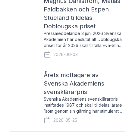
Magnus Dahlström, Matias
Faldbakken och Espen
Stueland tilldelas
Doblougska priset
Pressmeddelande 3 juni 2026 Svenska
Akademien har beslutat att Doblougska
priset för år 2026 skall tillfalla Eva-Stina
Byggmästar, Magnus Dahlström, Matias
2026-06-03
Faldbakken samt Espen Stueland.
Prisbeloppet är 200 000 svenska
kronor per mottagare
Årets mottagare av
Svenska Akademiens
svensklärarpris
Svenska Akademiens svensklärarpris
instiftades 1987 och skall tilldelas lärare
”som genom sin gärning har stimulerat
intresset hos unga människor för
2026-05-25
svenska språket och litteraturen”.
Prisutdelning och samtal med