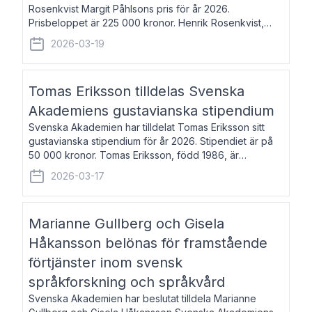
Rosenkvist Margit Påhlsons pris för år 2026.
Prisbeloppet är 225 000 kronor. Henrik Rosenkvist,
född 1965, är professor i nordiska språk vid Göteborgs
2026-03-19
universitet. Han disputerade 2004 på avhan
Tomas Eriksson tilldelas Svenska
Akademiens gustavianska stipendium
Svenska Akademien har tilldelat Tomas Eriksson sitt
gustavianska stipendium för år 2026. Stipendiet är på
50 000 kronor. Tomas Eriksson, född 1986, är
projektledare inom marknadsföring och författare och
2026-03-17
utkom i fjol med boken Syndabocken.
Marianne Gullberg och Gisela
Håkansson belönas för framstående
förtjänster inom svensk
språkforskning och språkvård
Svenska Akademien har beslutat tilldela Marianne