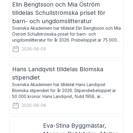
Elin Bengtsson och Mia Öström
tilldelas Schullströmska priset för
barn- och ungdomslitteratur
Svenska Akademien har tilldelat Elin Bengtsson och Mia
Öström Schullströmska priset för barn- och
ungdomslitteratur för år 2026. Prisbeloppet är 75 000
kronor vardera. Elin Bengtsson, född 1987, är författare
2026-06-09
och forskare i genusvetenskap.
Hans Landqvist tilldelas Blomska
stipendiet
Svenska Akademien har tilldelat Hans Landqvist
Blomska stipendiet för år 2026. Stipendiebeloppet är
50 000 kronor. Hans Landqvist, född 1958, är
professor i svenska vid Göteborgs universitet. Han
2026-06-08
disputerade år 2000 på avhandlingen Författn
Eva-Stina Byggmästar,