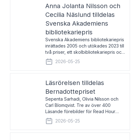
pristagarna äger rum under
Anna Jolanta Nilsson och
Cecilia Näslund tilldelas
Svenska Akademiens
bibliotekariepris
Svenska Akademiens bibliotekariepris
inrättades 2005 och utökades 2023 till
två priser, ett skolbibliotekariepris och
ett folkbibliotekariepris. Priserna skall
2026-05-25
tilldelas bibliotekarier vid svenska folk-
och skolbibliotek som gjort värdefull
Läsrörelsen tilldelas
Bernadottepriset
Sepenta Sarhadi, Olivia Nilsson och
Carl Blomqvist. Tre av över 400
Läsande förebilder för Read Hour
Sverige. Foto: Michael Wall. Den ideella
2026-05-25
föreningen Läsrörelsen tilldelas
Bernadottepriset 2026 för att den
under ett kvarts sekel gjort re