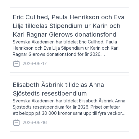
Eric Cullhed, Paula Henrikson och Eva
Lilja tilldelas Stipendium ur Karin och
Karl Ragnar Gierows donationsfond
Svenska Akademien har tilldelat Eric Cullhed, Paula
Henrikson och Eva Lilja Stipendium ur Karin och Karl
Ragnar Gierows donationsfond för år 2026.
Stipendiebeloppet är på 70 000 kronor vardera. Eric
2026-06-17
Cullhed, född 1985, är professor i grekis
Elisabeth Åsbrink tilldelas Anna
Sjöstedts resestipendium
Svenska Akademien har tilldelat Elisabeth Åsbrink Anna
Sjöstedts resestipendium för år 2026. Priset omfattar
ett belopp på 30 000 kronor samt upp till fyra veckors
fri vistelse i Akademiens lägenhet i Berlin. Elisabeth
2026-06-16
Åsbrink, född 1965 oc