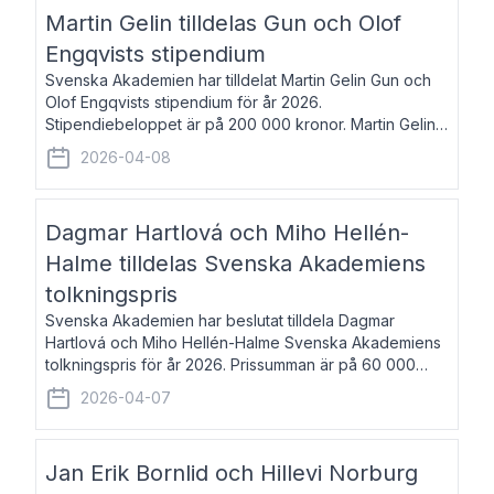
talar om språk och poesi – o
Martin Gelin tilldelas Gun och Olof
Engqvists stipendium
Svenska Akademien har tilldelat Martin Gelin Gun och
Olof Engqvists stipendium för år 2026.
Stipendiebeloppet är på 200 000 kronor. Martin Gelin,
född 1978, är journalist och författare. Han lever
2026-04-08
numera i Paris men var under många år bosat
Dagmar Hartlová och Miho Hellén-
Halme tilldelas Svenska Akademiens
tolkningspris
Svenska Akademien har beslutat tilldela Dagmar
Hartlová och Miho Hellén-Halme Svenska Akademiens
tolkningspris för år 2026. Prissumman är på 60 000
kronor var. Dagmar Hartlová, född 1951, översätter
2026-04-07
huvudsakligen från svenska till tjeckiska
Jan Erik Bornlid och Hillevi Norburg