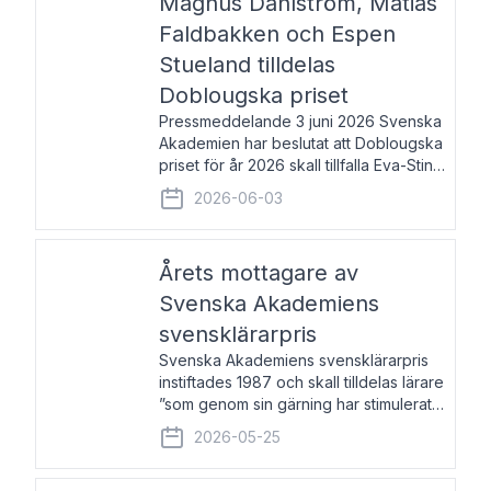
Magnus Dahlström, Matias
Faldbakken och Espen
Stueland tilldelas
Doblougska priset
Pressmeddelande 3 juni 2026 Svenska
Akademien har beslutat att Doblougska
priset för år 2026 skall tillfalla Eva-Stina
Byggmästar, Magnus Dahlström, Matias
2026-06-03
Faldbakken samt Espen Stueland.
Prisbeloppet är 200 000 svenska
kronor per mottagare
Årets mottagare av
Svenska Akademiens
svensklärarpris
Svenska Akademiens svensklärarpris
instiftades 1987 och skall tilldelas lärare
”som genom sin gärning har stimulerat
intresset hos unga människor för
2026-05-25
svenska språket och litteraturen”.
Prisutdelning och samtal med