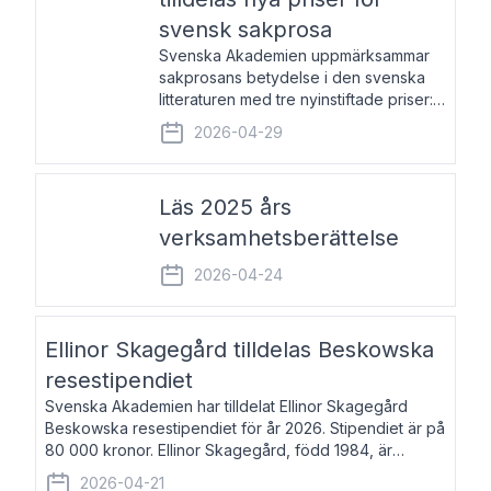
svensk sakprosa
Svenska Akademien uppmärksammar
sakprosans betydelse i den svenska
litteraturen med tre nyinstiftade priser:
Svenska Akademiens pris till
2026-04-29
framstående författare av svensk
sakprosa som i år går till Magnus
Västerbro, Svenska Akademiens pris
Läs 2025 års
verksamhetsberättelse
2026-04-24
Ellinor Skagegård tilldelas Beskowska
resestipendiet
Svenska Akademien har tilldelat Ellinor Skagegård
Beskowska resestipendiet för år 2026. Stipendiet är på
80 000 kronor. Ellinor Skagegård, född 1984, är
författare, journalist och musiker. Hon skriver
2026-04-21