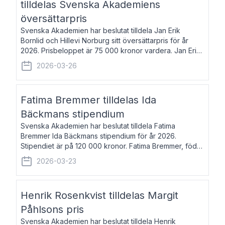
tilldelas Svenska Akademiens
översättarpris
Svenska Akademien har beslutat tilldela Jan Erik
Bornlid och Hillevi Norburg sitt översättarpris för år
2026. Prisbeloppet är 75 000 kronor vardera. Jan Erik
Bornlid, född 1947, är översättare från tyska. Han är
2026-03-26
främst känd för sina översät
Fatima Bremmer tilldelas Ida
Bäckmans stipendium
Svenska Akademien har beslutat tilldela Fatima
Bremmer Ida Bäckmans stipendium för år 2026.
Stipendiet är på 120 000 kronor. Fatima Bremmer, född
1977, är journalist och författare. Hon utkom i fjol med
2026-03-23
boken Ligan. Klarakvarterens blodsyst
Henrik Rosenkvist tilldelas Margit
Påhlsons pris
Svenska Akademien har beslutat tilldela Henrik