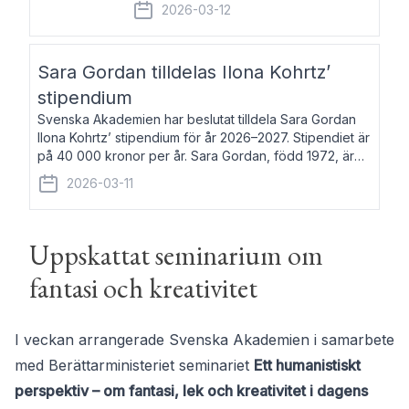
fem av de kungliga akademierna det så
2026-03-12
kallade Bernadotteprogrammet med
syfte att genom stipendier erbjuda stöd
och fortbildning till fo
Sara Gordan tilldelas Ilona Kohrtz’
stipendium
Svenska Akademien har beslutat tilldela Sara Gordan
Ilona Kohrtz’ stipendium för år 2026–2027. Stipendiet är
på 40 000 kronor per år. Sara Gordan, född 1972, är
författare och översättare. Hon debuterade 2006 med
2026-03-11
det prosalyriska verket En
Uppskattat seminarium om
fantasi och kreativitet
I veckan arrangerade Svenska Akademien i samarbete
med Berättarministeriet seminariet
Ett humanistiskt
perspektiv – om fantasi, lek och kreativitet i dagens