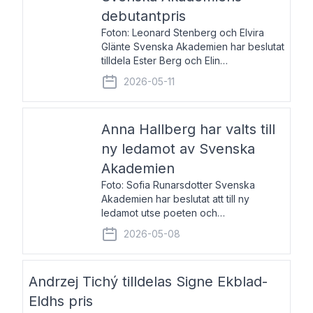
debutantpris
Foton: Leonard Stenberg och Elvira
Glänte Svenska Akademien har beslutat
tilldela Ester Berg och Elin
Michaelsdotter Svenska Akademiens
2026-05-11
debutantpris för år 2026. Priset är
nyinstiftat och syftar till att lyfta fram
intressanta och löftesrik
Anna Hallberg har valts till
ny ledamot av Svenska
Akademien
Foto: Sofia Runarsdotter Svenska
Akademien har beslutat att till ny
ledamot utse poeten och
litteraturkritikern Anna Hallberg. Hon
2026-05-08
efterträder poeten Tua Forsström på
stol 18 och kommer att ta sitt inträde vid
Akademiens högtidssammankomst
Andrzej Tichý tilldelas Signe Ekblad-
Eldhs pris