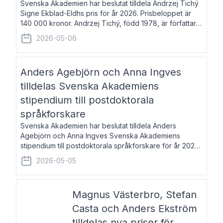
Svenska Akademien har beslutat tilldela Andrzej Tichý
Signe Ekblad-Eldhs pris för år 2026. Prisbeloppet är
140 000 kronor. Andrzej Tichý, född 1978, är författare
och kulturskribent. Han debuterade 2005 med den
2026-05-06
lovordade romanen Sex liter l
Anders Agebjörn och Anna Ingves
tilldelas Svenska Akademiens
stipendium till postdoktorala
språkforskare
Svenska Akademien har beslutat tilldela Anders
Agebjörn och Anna Ingves Svenska Akademiens
stipendium till postdoktorala språkforskare för år 2026.
Stipendiebeloppet är 75 000 kronor per mottagare.
2026-05-05
Anders Agebjörn, född 1984, är universitet
Magnus Västerbro, Stefan
Casta och Anders Ekström
tilldelas nya priser för