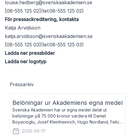
louise.hedberg@svenskaakademien.se
[08-555 125 02](tel:08-555 125 02)
För pressackreditering, kontakta
Katja Arvidsson
katja.arvidsson@svenskaakademien.se
[08-555 125 03](tel:08-555 125 03)
Ladda ner pressbilder
Ladda ner logotyp
Pressarkiv
Belöningar ur Akademiens egna medel
Svenska Akademien har ur egna medel delat ut
belöningar på 75 000 kronor vardera till Daniel
Boyacioglu, Josef Kleinheinrich, Hugo Nordland, Felicia
Stenroth och Svante Strandberg. Daniel Boyacioglu,
2026-06-17
född 1981, är poet och scenartist. Josef