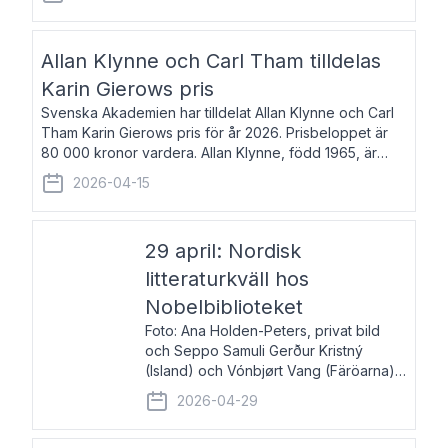
återkommande för Svenska Dagbladet, Ups
Allan Klynne och Carl Tham tilldelas
Karin Gierows pris
Svenska Akademien har tilldelat Allan Klynne och Carl
Tham Karin Gierows pris för år 2026. Prisbeloppet är
80 000 kronor vardera. Allan Klynne, född 1965, är
arkeolog, författare, översättare och fil.dr i antikens
2026-04-15
kultur och samhällsliv. Ut
29 april: Nordisk
litteraturkväll hos
Nobelbiblioteket
Foto: Ana Holden-Peters, privat bild
och Seppo Samuli Gerður Kristný
(Island) och Vónbjørt Vang (Färöarna)
läser ur sina verk och samtalar med
2026-04-29
John Swedenmark. De läser upp på
färöiska, isländska och svenska och