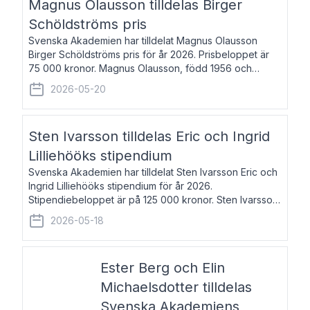
Magnus Olausson tilldelas Birger
Schöldströms pris
Svenska Akademien har tilldelat Magnus Olausson
Birger Schöldströms pris för år 2026. Prisbeloppet är
75 000 kronor. Magnus Olausson, född 1956 och
bosatt i Stockholm, är konstvetare, museiman och
2026-05-20
hovman. Han disputerade 1993 vid Uppsala un
Sten Ivarsson tilldelas Eric och Ingrid
Lilliehööks stipendium
Svenska Akademien har tilldelat Sten Ivarsson Eric och
Ingrid Lilliehööks stipendium för år 2026.
Stipendiebeloppet är på 125 000 kronor. Sten Ivarsson,
född 1979, är mediateksamordnare vid
2026-05-18
Söderslättsgymnasiet i Trelleborg. Här har han på
Ester Berg och Elin
Michaelsdotter tilldelas
Svenska Akademiens