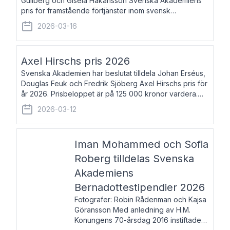
Gullberg och Gisela Håkansson Svenska Akademiens
pris för framstående förtjänster inom svensk
språkforskning och språkvård till minne av Carl Gabriel
2026-03-16
och Karin Forsberg för år 2026. Prissumma
Axel Hirschs pris 2026
Svenska Akademien har beslutat tilldela Johan Erséus,
Douglas Feuk och Fredrik Sjöberg Axel Hirschs pris för
år 2026. Prisbeloppet är på 125 000 kronor vardera.
Johan Erséus, född 1959, är fackboksförfattare och
2026-03-12
journalist med mångårigt för
Iman Mohammed och Sofia
Roberg tilldelas Svenska
Akademiens
Bernadottestipendier 2026
Fotografer: Robin Rådenman och Kajsa
Göransson Med anledning av H.M.
Konungens 70-årsdag 2016 instiftade