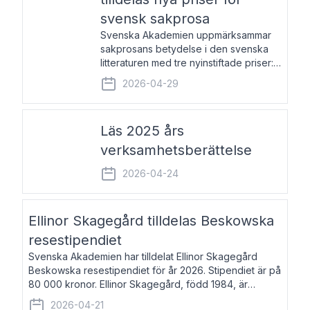
svensk sakprosa
Svenska Akademien uppmärksammar
sakprosans betydelse i den svenska
litteraturen med tre nyinstiftade priser:
Svenska Akademiens pris till
2026-04-29
framstående författare av svensk
sakprosa som i år går till Magnus
Västerbro, Svenska Akademiens pris
Läs 2025 års
verksamhetsberättelse
2026-04-24
Ellinor Skagegård tilldelas Beskowska
resestipendiet
Svenska Akademien har tilldelat Ellinor Skagegård
Beskowska resestipendiet för år 2026. Stipendiet är på
80 000 kronor. Ellinor Skagegård, född 1984, är
författare, journalist och musiker. Hon skriver
2026-04-21