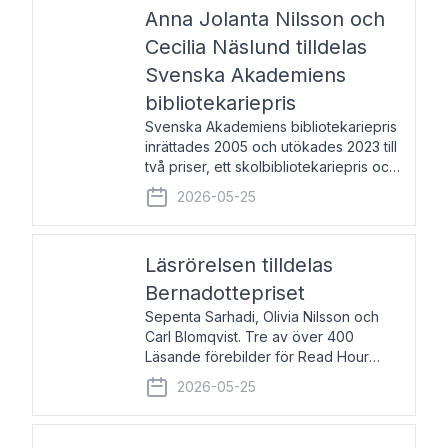
pristagarna äger rum under
Anna Jolanta Nilsson och
Cecilia Näslund tilldelas
Svenska Akademiens
bibliotekariepris
Svenska Akademiens bibliotekariepris
inrättades 2005 och utökades 2023 till
två priser, ett skolbibliotekariepris och
ett folkbibliotekariepris. Priserna skall
2026-05-25
tilldelas bibliotekarier vid svenska folk-
och skolbibliotek som gjort värdefull
Läsrörelsen tilldelas
Bernadottepriset
Sepenta Sarhadi, Olivia Nilsson och
Carl Blomqvist. Tre av över 400
Läsande förebilder för Read Hour
Sverige. Foto: Michael Wall. Den ideella
2026-05-25
föreningen Läsrörelsen tilldelas
Bernadottepriset 2026 för att den
under ett kvarts sekel gjort re