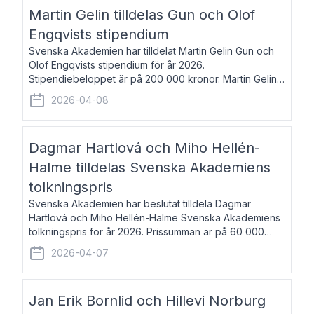
talar om språk och poesi – o
Martin Gelin tilldelas Gun och Olof
Engqvists stipendium
Svenska Akademien har tilldelat Martin Gelin Gun och
Olof Engqvists stipendium för år 2026.
Stipendiebeloppet är på 200 000 kronor. Martin Gelin,
född 1978, är journalist och författare. Han lever
2026-04-08
numera i Paris men var under många år bosat
Dagmar Hartlová och Miho Hellén-
Halme tilldelas Svenska Akademiens
tolkningspris
Svenska Akademien har beslutat tilldela Dagmar
Hartlová och Miho Hellén-Halme Svenska Akademiens
tolkningspris för år 2026. Prissumman är på 60 000
kronor var. Dagmar Hartlová, född 1951, översätter
2026-04-07
huvudsakligen från svenska till tjeckiska
Jan Erik Bornlid och Hillevi Norburg