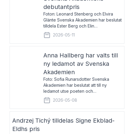
debutantpris
Foton: Leonard Stenberg och Elvira
Glänte Svenska Akademien har beslutat
tilldela Ester Berg och Elin
Michaelsdotter Svenska Akademiens
2026-05-11
debutantpris för år 2026. Priset är
nyinstiftat och syftar till att lyfta fram
intressanta och löftesrik
Anna Hallberg har valts till
ny ledamot av Svenska
Akademien
Foto: Sofia Runarsdotter Svenska
Akademien har beslutat att till ny
ledamot utse poeten och
litteraturkritikern Anna Hallberg. Hon
2026-05-08
efterträder poeten Tua Forsström på
stol 18 och kommer att ta sitt inträde vid
Akademiens högtidssammankomst
Andrzej Tichý tilldelas Signe Ekblad-
Eldhs pris