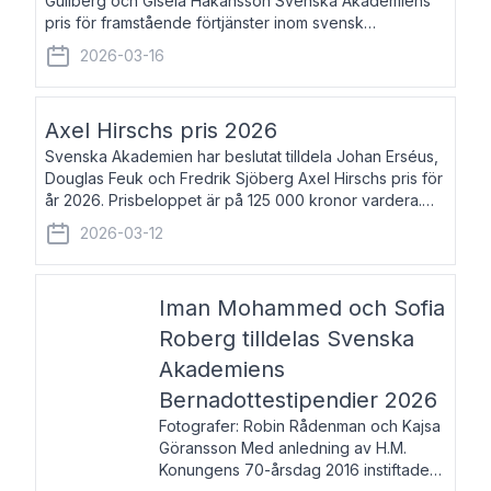
Gullberg och Gisela Håkansson Svenska Akademiens
pris för framstående förtjänster inom svensk
språkforskning och språkvård till minne av Carl Gabriel
2026-03-16
och Karin Forsberg för år 2026. Prissumma
Axel Hirschs pris 2026
Svenska Akademien har beslutat tilldela Johan Erséus,
Douglas Feuk och Fredrik Sjöberg Axel Hirschs pris för
år 2026. Prisbeloppet är på 125 000 kronor vardera.
Johan Erséus, född 1959, är fackboksförfattare och
2026-03-12
journalist med mångårigt för
Iman Mohammed och Sofia
Roberg tilldelas Svenska
Akademiens
Bernadottestipendier 2026
Fotografer: Robin Rådenman och Kajsa
Göransson Med anledning av H.M.
Konungens 70-årsdag 2016 instiftade