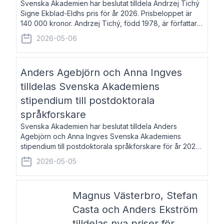
Svenska Akademien har beslutat tilldela Andrzej Tichý
Signe Ekblad-Eldhs pris för år 2026. Prisbeloppet är
140 000 kronor. Andrzej Tichý, född 1978, är författare
och kulturskribent. Han debuterade 2005 med den
2026-05-06
lovordade romanen Sex liter l
Anders Agebjörn och Anna Ingves
tilldelas Svenska Akademiens
stipendium till postdoktorala
språkforskare
Svenska Akademien har beslutat tilldela Anders
Agebjörn och Anna Ingves Svenska Akademiens
stipendium till postdoktorala språkforskare för år 2026.
Stipendiebeloppet är 75 000 kronor per mottagare.
2026-05-05
Anders Agebjörn, född 1984, är universitet
Magnus Västerbro, Stefan
Casta och Anders Ekström
tilldelas nya priser för