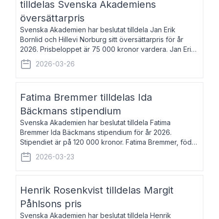
tilldelas Svenska Akademiens
översättarpris
Svenska Akademien har beslutat tilldela Jan Erik
Bornlid och Hillevi Norburg sitt översättarpris för år
2026. Prisbeloppet är 75 000 kronor vardera. Jan Erik
Bornlid, född 1947, är översättare från tyska. Han är
2026-03-26
främst känd för sina översät
Fatima Bremmer tilldelas Ida
Bäckmans stipendium
Svenska Akademien har beslutat tilldela Fatima
Bremmer Ida Bäckmans stipendium för år 2026.
Stipendiet är på 120 000 kronor. Fatima Bremmer, född
1977, är journalist och författare. Hon utkom i fjol med
2026-03-23
boken Ligan. Klarakvarterens blodsyst
Henrik Rosenkvist tilldelas Margit
Påhlsons pris
Svenska Akademien har beslutat tilldela Henrik