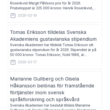
Rosenkvist Margit Påhlsons pris för år 2026.
Prisbeloppet är 225 000 kronor. Henrik Rosenkvist,
född 1965, är professor i nordiska språk vid Göteborgs
2026-03-19
universitet. Han disputerade 2004 på avhan
Tomas Eriksson tilldelas Svenska
Akademiens gustavianska stipendium
Svenska Akademien har tilldelat Tomas Eriksson sitt
gustavianska stipendium för år 2026. Stipendiet är på
50 000 kronor. Tomas Eriksson, född 1986, är
projektledare inom marknadsföring och författare och
2026-03-17
utkom i fjol med boken Syndabocken.
Marianne Gullberg och Gisela
Håkansson belönas för framstående
förtjänster inom svensk
språkforskning och språkvård
Svenska Akademien har beslutat tilldela Marianne