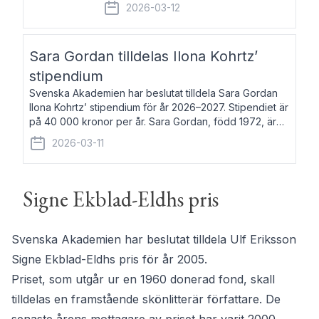
fem av de kungliga akademierna det så
2026-03-12
kallade Bernadotteprogrammet med
syfte att genom stipendier erbjuda stöd
och fortbildning till fo
Sara Gordan tilldelas Ilona Kohrtz’
stipendium
Svenska Akademien har beslutat tilldela Sara Gordan
Ilona Kohrtz’ stipendium för år 2026–2027. Stipendiet är
på 40 000 kronor per år. Sara Gordan, född 1972, är
författare och översättare. Hon debuterade 2006 med
2026-03-11
det prosalyriska verket En
Signe Ekblad-Eldhs pris
Svenska Akademien har beslutat tilldela Ulf Eriksson
Signe Ekblad-Eldhs pris för år 2005.
Priset, som utgår ur en 1960 donerad fond, skall
tilldelas en framstående skönlitterär författare. De