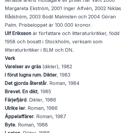
senaste årens mottagare av priset har varit 2000
Margareta Ekström, 2001 Inger Alfvén, 2002 Niklas
Rådström, 2003 Bodil Malmsten och 2004 Göran
Palm. Prisbeloppet är 100 000 kronor.
Ulf Eriksson
är författare och litteraturkritiker, född
1958 och bosatt i Stockholm, verksam som
litteraturkritiker i BLM och DN.
Verk
Varelser av gräs
(dikter), 1982
I förut lugna rum. Dikter
, 1983
Det gjorda återstår
. Roman, 1984
Brevet. En dikt
, 1985
Färjefjärd
. Dikter, 1986
Ulrike ler
. Roman, 1986
Äppelaffärer
. Roman, 1987
Byte
. Roman, 1988