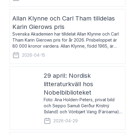
återkommande för Svenska Dagbladet, Ups
Allan Klynne och Carl Tham tilldelas
Karin Gierows pris
Svenska Akademien har tilldelat Allan Klynne och Carl
Tham Karin Gierows pris för år 2026. Prisbeloppet är
80 000 kronor vardera. Allan Klynne, född 1965, är
arkeolog, författare, översättare och fil.dr i antikens
2026-04-15
kultur och samhällsliv. Ut
29 april: Nordisk
litteraturkväll hos
Nobelbiblioteket
Foto: Ana Holden-Peters, privat bild
och Seppo Samuli Gerður Kristný
(Island) och Vónbjørt Vang (Färöarna)
läser ur sina verk och samtalar med
2026-04-29
John Swedenmark. De läser upp på
färöiska, isländska och svenska och