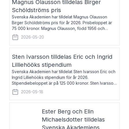
Magnus Olausson tilldelas Birger
Schöldströms pris
Svenska Akademien har tilldelat Magnus Olausson
Birger Schöldströms pris för år 2026. Prisbeloppet är
75 000 kronor. Magnus Olausson, född 1956 och
bosatt i Stockholm, är konstvetare, museiman och
2026-05-20
hovman. Han disputerade 1993 vid Uppsala un
Sten Ivarsson tilldelas Eric och Ingrid
Lilliehööks stipendium
Svenska Akademien har tilldelat Sten Ivarsson Eric och
Ingrid Lilliehööks stipendium för år 2026.
Stipendiebeloppet är på 125 000 kronor. Sten Ivarsson,
född 1979, är mediateksamordnare vid
2026-05-18
Söderslättsgymnasiet i Trelleborg. Här har han på
Ester Berg och Elin
Michaelsdotter tilldelas
Svenska Akademiens