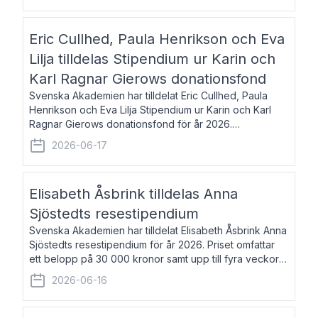
Eric Cullhed, Paula Henrikson och Eva
Lilja tilldelas Stipendium ur Karin och
Karl Ragnar Gierows donationsfond
Svenska Akademien har tilldelat Eric Cullhed, Paula
Henrikson och Eva Lilja Stipendium ur Karin och Karl
Ragnar Gierows donationsfond för år 2026.
Stipendiebeloppet är på 70 000 kronor vardera. Eric
2026-06-17
Cullhed, född 1985, är professor i grekis
Elisabeth Åsbrink tilldelas Anna
Sjöstedts resestipendium
Svenska Akademien har tilldelat Elisabeth Åsbrink Anna
Sjöstedts resestipendium för år 2026. Priset omfattar
ett belopp på 30 000 kronor samt upp till fyra veckors
fri vistelse i Akademiens lägenhet i Berlin. Elisabeth
2026-06-16
Åsbrink, född 1965 oc