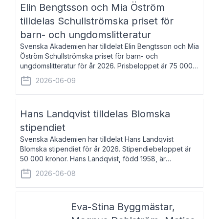
Elin Bengtsson och Mia Öström
tilldelas Schullströmska priset för
barn- och ungdomslitteratur
Svenska Akademien har tilldelat Elin Bengtsson och Mia
Öström Schullströmska priset för barn- och
ungdomslitteratur för år 2026. Prisbeloppet är 75 000
kronor vardera. Elin Bengtsson, född 1987, är författare
2026-06-09
och forskare i genusvetenskap.
Hans Landqvist tilldelas Blomska
stipendiet
Svenska Akademien har tilldelat Hans Landqvist
Blomska stipendiet för år 2026. Stipendiebeloppet är
50 000 kronor. Hans Landqvist, född 1958, är
professor i svenska vid Göteborgs universitet. Han
2026-06-08
disputerade år 2000 på avhandlingen Författn
Eva-Stina Byggmästar,