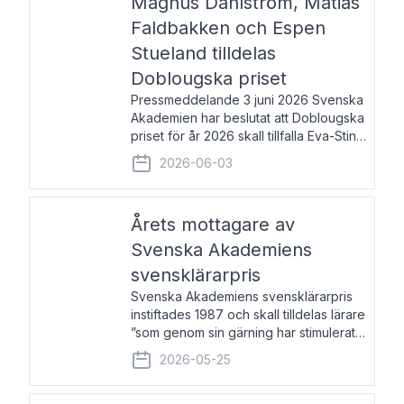
Magnus Dahlström, Matias
Faldbakken och Espen
Stueland tilldelas
Doblougska priset
Pressmeddelande 3 juni 2026 Svenska
Akademien har beslutat att Doblougska
priset för år 2026 skall tillfalla Eva-Stina
Byggmästar, Magnus Dahlström, Matias
2026-06-03
Faldbakken samt Espen Stueland.
Prisbeloppet är 200 000 svenska
kronor per mottagare
Årets mottagare av
Svenska Akademiens
svensklärarpris
Svenska Akademiens svensklärarpris
instiftades 1987 och skall tilldelas lärare
”som genom sin gärning har stimulerat
intresset hos unga människor för
2026-05-25
svenska språket och litteraturen”.
Prisutdelning och samtal med