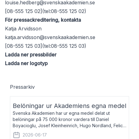
louise.hedberg@svenskaakademien.se
[08-555 125 02](tel:08-555 125 02)
För pressackreditering, kontakta
Katja Arvidsson
katja.arvidsson@svenskaakademien.se
[08-555 125 03](tel:08-555 125 03)
Ladda ner pressbilder
Ladda ner logotyp
Pressarkiv
Belöningar ur Akademiens egna medel
Svenska Akademien har ur egna medel delat ut
belöningar på 75 000 kronor vardera till Daniel
Boyacioglu, Josef Kleinheinrich, Hugo Nordland, Felicia
Stenroth och Svante Strandberg. Daniel Boyacioglu,
2026-06-17
född 1981, är poet och scenartist. Josef