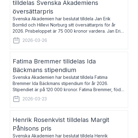
tilldelas Svenska Akademiens
översättarpris
Svenska Akademien har beslutat tilldela Jan Erik
Bornlid och Hillevi Norburg sitt översättarpris för år
2026. Prisbeloppet är 75 000 kronor vardera. Jan Erik
Bornlid, född 1947, är översättare från tyska. Han är
2026-03-26
främst känd för sina översät
Fatima Bremmer tilldelas Ida
Bäckmans stipendium
Svenska Akademien har beslutat tilldela Fatima
Bremmer Ida Bäckmans stipendium för år 2026.
Stipendiet är på 120 000 kronor. Fatima Bremmer, född
1977, är journalist och författare. Hon utkom i fjol med
2026-03-23
boken Ligan. Klarakvarterens blodsyst
Henrik Rosenkvist tilldelas Margit
Påhlsons pris
Svenska Akademien har beslutat tilldela Henrik