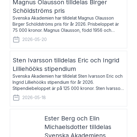
Magnus Olausson tilldelas Birger
Schöldströms pris
Svenska Akademien har tilldelat Magnus Olausson
Birger Schöldströms pris för år 2026. Prisbeloppet är
75 000 kronor. Magnus Olausson, född 1956 och
bosatt i Stockholm, är konstvetare, museiman och
2026-05-20
hovman. Han disputerade 1993 vid Uppsala un
Sten Ivarsson tilldelas Eric och Ingrid
Lilliehööks stipendium
Svenska Akademien har tilldelat Sten Ivarsson Eric och
Ingrid Lilliehööks stipendium för år 2026.
Stipendiebeloppet är på 125 000 kronor. Sten Ivarsson,
född 1979, är mediateksamordnare vid
2026-05-18
Söderslättsgymnasiet i Trelleborg. Här har han på
Ester Berg och Elin
Michaelsdotter tilldelas
Svenska Akademiens