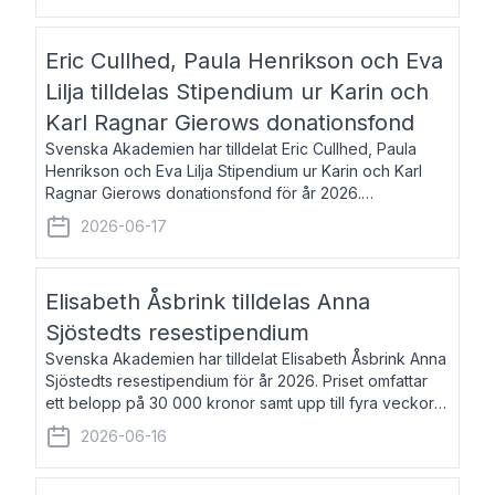
Eric Cullhed, Paula Henrikson och Eva
Lilja tilldelas Stipendium ur Karin och
Karl Ragnar Gierows donationsfond
Svenska Akademien har tilldelat Eric Cullhed, Paula
Henrikson och Eva Lilja Stipendium ur Karin och Karl
Ragnar Gierows donationsfond för år 2026.
Stipendiebeloppet är på 70 000 kronor vardera. Eric
2026-06-17
Cullhed, född 1985, är professor i grekis
Elisabeth Åsbrink tilldelas Anna
Sjöstedts resestipendium
Svenska Akademien har tilldelat Elisabeth Åsbrink Anna
Sjöstedts resestipendium för år 2026. Priset omfattar
ett belopp på 30 000 kronor samt upp till fyra veckors
fri vistelse i Akademiens lägenhet i Berlin. Elisabeth
2026-06-16
Åsbrink, född 1965 oc