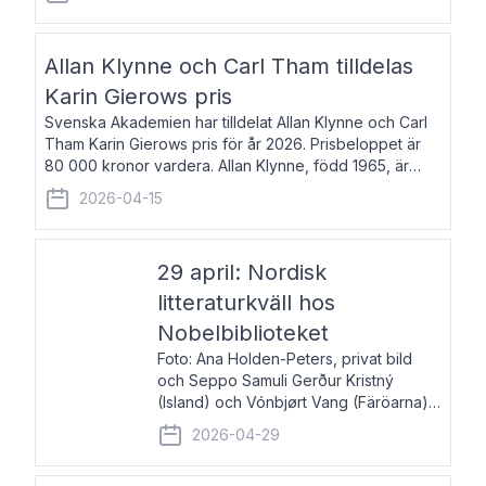
återkommande för Svenska Dagbladet, Ups
Allan Klynne och Carl Tham tilldelas
Karin Gierows pris
Svenska Akademien har tilldelat Allan Klynne och Carl
Tham Karin Gierows pris för år 2026. Prisbeloppet är
80 000 kronor vardera. Allan Klynne, född 1965, är
arkeolog, författare, översättare och fil.dr i antikens
2026-04-15
kultur och samhällsliv. Ut
29 april: Nordisk
litteraturkväll hos
Nobelbiblioteket
Foto: Ana Holden-Peters, privat bild
och Seppo Samuli Gerður Kristný
(Island) och Vónbjørt Vang (Färöarna)
läser ur sina verk och samtalar med
2026-04-29
John Swedenmark. De läser upp på
färöiska, isländska och svenska och