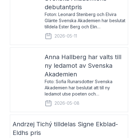
debutantpris
Foton: Leonard Stenberg och Elvira
Glänte Svenska Akademien har beslutat
tilldela Ester Berg och Elin
Michaelsdotter Svenska Akademiens
2026-05-11
debutantpris för år 2026. Priset är
nyinstiftat och syftar till att lyfta fram
intressanta och löftesrik
Anna Hallberg har valts till
ny ledamot av Svenska
Akademien
Foto: Sofia Runarsdotter Svenska
Akademien har beslutat att till ny
ledamot utse poeten och
litteraturkritikern Anna Hallberg. Hon
2026-05-08
efterträder poeten Tua Forsström på
stol 18 och kommer att ta sitt inträde vid
Akademiens högtidssammankomst
Andrzej Tichý tilldelas Signe Ekblad-
Eldhs pris