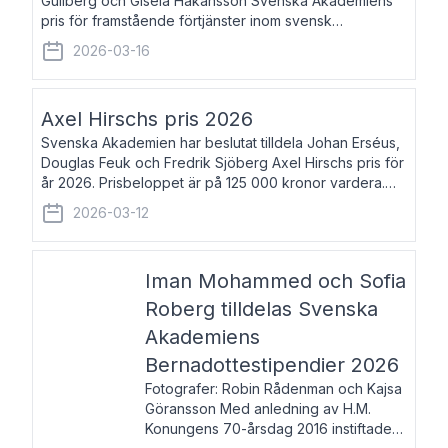
Gullberg och Gisela Håkansson Svenska Akademiens
pris för framstående förtjänster inom svensk
språkforskning och språkvård till minne av Carl Gabriel
2026-03-16
och Karin Forsberg för år 2026. Prissumma
Axel Hirschs pris 2026
Svenska Akademien har beslutat tilldela Johan Erséus,
Douglas Feuk och Fredrik Sjöberg Axel Hirschs pris för
år 2026. Prisbeloppet är på 125 000 kronor vardera.
Johan Erséus, född 1959, är fackboksförfattare och
2026-03-12
journalist med mångårigt för
Iman Mohammed och Sofia
Roberg tilldelas Svenska
Akademiens
Bernadottestipendier 2026
Fotografer: Robin Rådenman och Kajsa
Göransson Med anledning av H.M.
Konungens 70-årsdag 2016 instiftade