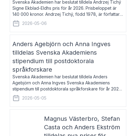
Svenska Akademien har beslutat tilldela Andrzej Tichý
Signe Ekblad-Eldhs pris för år 2026. Prisbeloppet är
140 000 kronor. Andrzej Tichý, född 1978, är författare
och kulturskribent. Han debuterade 2005 med den
2026-05-06
lovordade romanen Sex liter l
Anders Agebjörn och Anna Ingves
tilldelas Svenska Akademiens
stipendium till postdoktorala
språkforskare
Svenska Akademien har beslutat tilldela Anders
Agebjörn och Anna Ingves Svenska Akademiens
stipendium till postdoktorala språkforskare för år 2026.
Stipendiebeloppet är 75 000 kronor per mottagare.
2026-05-05
Anders Agebjörn, född 1984, är universitet
Magnus Västerbro, Stefan
Casta och Anders Ekström
tilldelas nya priser för