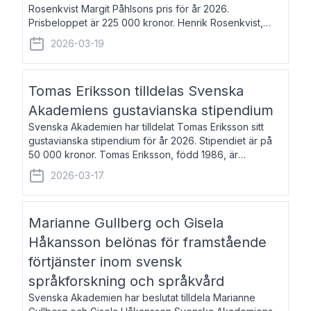
Rosenkvist Margit Påhlsons pris för år 2026.
Prisbeloppet är 225 000 kronor. Henrik Rosenkvist,
född 1965, är professor i nordiska språk vid Göteborgs
2026-03-19
universitet. Han disputerade 2004 på avhan
Tomas Eriksson tilldelas Svenska
Akademiens gustavianska stipendium
Svenska Akademien har tilldelat Tomas Eriksson sitt
gustavianska stipendium för år 2026. Stipendiet är på
50 000 kronor. Tomas Eriksson, född 1986, är
projektledare inom marknadsföring och författare och
2026-03-17
utkom i fjol med boken Syndabocken.
Marianne Gullberg och Gisela
Håkansson belönas för framstående
förtjänster inom svensk
språkforskning och språkvård
Svenska Akademien har beslutat tilldela Marianne