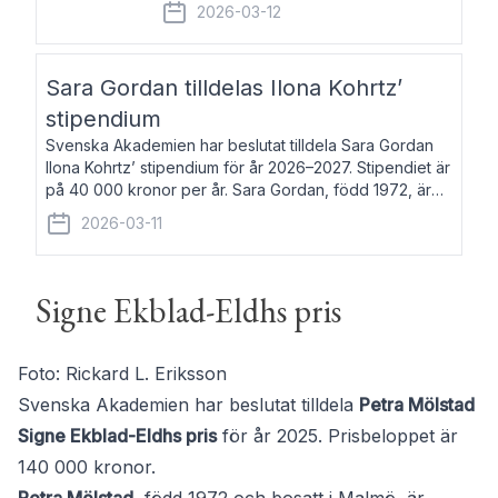
fem av de kungliga akademierna det så
2026-03-12
kallade Bernadotteprogrammet med
syfte att genom stipendier erbjuda stöd
och fortbildning till fo
Sara Gordan tilldelas Ilona Kohrtz’
stipendium
Svenska Akademien har beslutat tilldela Sara Gordan
Ilona Kohrtz’ stipendium för år 2026–2027. Stipendiet är
på 40 000 kronor per år. Sara Gordan, född 1972, är
författare och översättare. Hon debuterade 2006 med
2026-03-11
det prosalyriska verket En
Signe Ekblad-Eldhs pris
Foto: Rickard L. Eriksson
Svenska Akademien har beslutat tilldela
Petra Mölstad
Signe Ekblad-Eldhs pris
för år 2025. Prisbeloppet är
140 000 kronor.