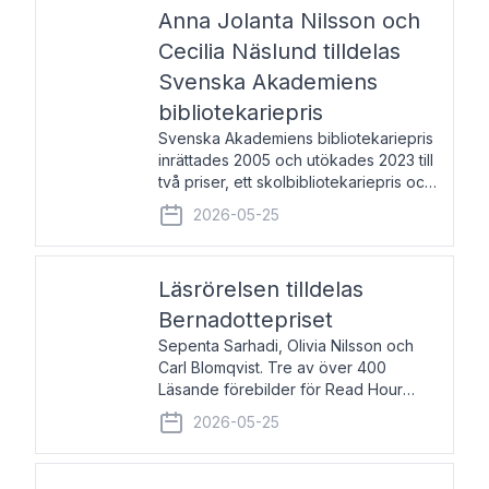
pristagarna äger rum under
Anna Jolanta Nilsson och
Cecilia Näslund tilldelas
Svenska Akademiens
bibliotekariepris
Svenska Akademiens bibliotekariepris
inrättades 2005 och utökades 2023 till
två priser, ett skolbibliotekariepris och
ett folkbibliotekariepris. Priserna skall
2026-05-25
tilldelas bibliotekarier vid svenska folk-
och skolbibliotek som gjort värdefull
Läsrörelsen tilldelas
Bernadottepriset
Sepenta Sarhadi, Olivia Nilsson och
Carl Blomqvist. Tre av över 400
Läsande förebilder för Read Hour
Sverige. Foto: Michael Wall. Den ideella
2026-05-25
föreningen Läsrörelsen tilldelas
Bernadottepriset 2026 för att den
under ett kvarts sekel gjort re