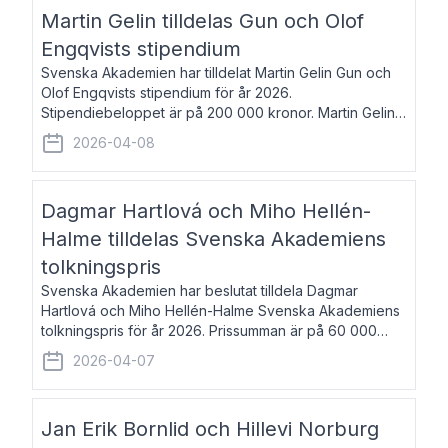
talar om språk och poesi – o
Martin Gelin tilldelas Gun och Olof
Engqvists stipendium
Svenska Akademien har tilldelat Martin Gelin Gun och
Olof Engqvists stipendium för år 2026.
Stipendiebeloppet är på 200 000 kronor. Martin Gelin,
född 1978, är journalist och författare. Han lever
2026-04-08
numera i Paris men var under många år bosat
Dagmar Hartlová och Miho Hellén-
Halme tilldelas Svenska Akademiens
tolkningspris
Svenska Akademien har beslutat tilldela Dagmar
Hartlová och Miho Hellén-Halme Svenska Akademiens
tolkningspris för år 2026. Prissumman är på 60 000
kronor var. Dagmar Hartlová, född 1951, översätter
2026-04-07
huvudsakligen från svenska till tjeckiska
Jan Erik Bornlid och Hillevi Norburg