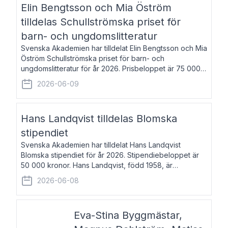
Elin Bengtsson och Mia Öström
tilldelas Schullströmska priset för
barn- och ungdomslitteratur
Svenska Akademien har tilldelat Elin Bengtsson och Mia
Öström Schullströmska priset för barn- och
ungdomslitteratur för år 2026. Prisbeloppet är 75 000
kronor vardera. Elin Bengtsson, född 1987, är författare
2026-06-09
och forskare i genusvetenskap.
Hans Landqvist tilldelas Blomska
stipendiet
Svenska Akademien har tilldelat Hans Landqvist
Blomska stipendiet för år 2026. Stipendiebeloppet är
50 000 kronor. Hans Landqvist, född 1958, är
professor i svenska vid Göteborgs universitet. Han
2026-06-08
disputerade år 2000 på avhandlingen Författn
Eva-Stina Byggmästar,