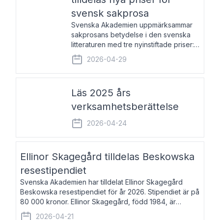
svensk sakprosa
Svenska Akademien uppmärksammar
sakprosans betydelse i den svenska
litteraturen med tre nyinstiftade priser:
Svenska Akademiens pris till
2026-04-29
framstående författare av svensk
sakprosa som i år går till Magnus
Västerbro, Svenska Akademiens pris
Läs 2025 års
verksamhetsberättelse
2026-04-24
Ellinor Skagegård tilldelas Beskowska
resestipendiet
Svenska Akademien har tilldelat Ellinor Skagegård
Beskowska resestipendiet för år 2026. Stipendiet är på
80 000 kronor. Ellinor Skagegård, född 1984, är
författare, journalist och musiker. Hon skriver
2026-04-21