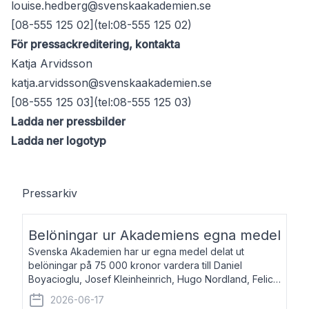
louise.hedberg@svenskaakademien.se
[08-555 125 02](tel:08-555 125 02)
För pressackreditering, kontakta
Katja Arvidsson
katja.arvidsson@svenskaakademien.se
[08-555 125 03](tel:08-555 125 03)
Ladda ner pressbilder
Ladda ner logotyp
Pressarkiv
Belöningar ur Akademiens egna medel
Svenska Akademien har ur egna medel delat ut
belöningar på 75 000 kronor vardera till Daniel
Boyacioglu, Josef Kleinheinrich, Hugo Nordland, Felicia
Stenroth och Svante Strandberg. Daniel Boyacioglu,
2026-06-17
född 1981, är poet och scenartist. Josef