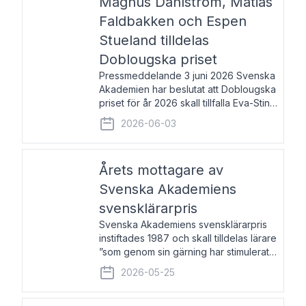
Magnus Dahlström, Matias
Faldbakken och Espen
Stueland tilldelas
Doblougska priset
Pressmeddelande 3 juni 2026 Svenska
Akademien har beslutat att Doblougska
priset för år 2026 skall tillfalla Eva-Stina
Byggmästar, Magnus Dahlström, Matias
2026-06-03
Faldbakken samt Espen Stueland.
Prisbeloppet är 200 000 svenska
kronor per mottagare
Årets mottagare av
Svenska Akademiens
svensklärarpris
Svenska Akademiens svensklärarpris
instiftades 1987 och skall tilldelas lärare
”som genom sin gärning har stimulerat
intresset hos unga människor för
2026-05-25
svenska språket och litteraturen”.
Prisutdelning och samtal med