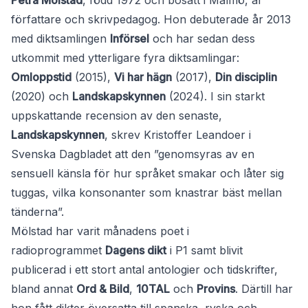
Petra Mölstad
, född 1972 och bosatt i Malmö, är
författare och skrivpedagog. Hon debuterade år 2013
med diktsamlingen
Införsel
och har sedan dess
utkommit med ytterligare fyra diktsamlingar:
Omloppstid
(2015),
Vi har hägn
(2017),
Din disciplin
(2020) och
Landskapskynnen
(2024). I sin starkt
uppskattande recension av den senaste,
Landskapskynnen
, skrev Kristoffer Leandoer i
Svenska Dagbladet att den ”genomsyras av en
sensuell känsla för hur språket smakar och låter sig
tuggas, vilka konsonanter som knastrar bäst mellan
tänderna”.
Mölstad har varit månadens poet i
radioprogrammet
Dagens dikt
i P1 samt blivit
publicerad i ett stort antal antologier och tidskrifter,
bland annat
Ord & Bild
,
10TAL
och
Provins
. Därtill har