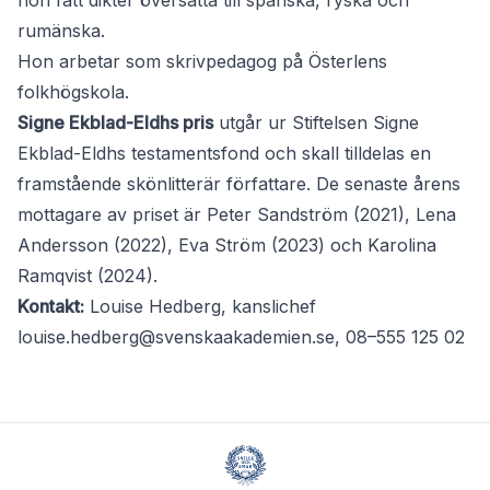
hon fått dikter översatta till spanska, ryska och
rumänska.
Hon arbetar som skrivpedagog på Österlens
folkhögskola.
Signe Ekblad-Eldhs pris
utgår ur Stiftelsen Signe
Ekblad-Eldhs testamentsfond och skall tilldelas en
framstående skönlitterär författare. De senaste årens
mottagare av priset är Peter Sandström (2021), Lena
Andersson (2022), Eva Ström (2023) och Karolina
Ramqvist (2024).
Kontakt:
Louise Hedberg, kanslichef
louise.hedberg@svenskaakademien.se
, 08–555 125 02