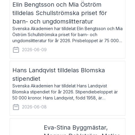
Elin Bengtsson och Mia Öström
tilldelas Schullströmska priset för
barn- och ungdomslitteratur
Svenska Akademien har tilldelat Elin Bengtsson och Mia
Öström Schullströmska priset för barn- och
ungdomslitteratur för år 2026. Prisbeloppet är 75 000
kronor vardera. Elin Bengtsson, född 1987, är författare
2026-06-09
och forskare i genusvetenskap.
Hans Landqvist tilldelas Blomska
stipendiet
Svenska Akademien har tilldelat Hans Landqvist
Blomska stipendiet för år 2026. Stipendiebeloppet är
50 000 kronor. Hans Landqvist, född 1958, är
professor i svenska vid Göteborgs universitet. Han
2026-06-08
disputerade år 2000 på avhandlingen Författn
Eva-Stina Byggmästar,