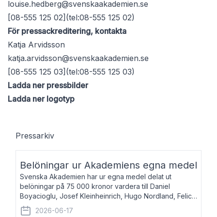
louise.hedberg@svenskaakademien.se
[08-555 125 02](tel:08-555 125 02)
För pressackreditering, kontakta
Katja Arvidsson
katja.arvidsson@svenskaakademien.se
[08-555 125 03](tel:08-555 125 03)
Ladda ner pressbilder
Ladda ner logotyp
Pressarkiv
Belöningar ur Akademiens egna medel
Svenska Akademien har ur egna medel delat ut
belöningar på 75 000 kronor vardera till Daniel
Boyacioglu, Josef Kleinheinrich, Hugo Nordland, Felicia
Stenroth och Svante Strandberg. Daniel Boyacioglu,
2026-06-17
född 1981, är poet och scenartist. Josef