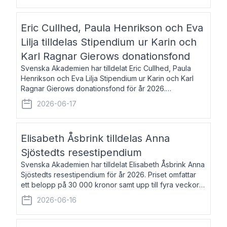
Eric Cullhed, Paula Henrikson och Eva
Lilja tilldelas Stipendium ur Karin och
Karl Ragnar Gierows donationsfond
Svenska Akademien har tilldelat Eric Cullhed, Paula
Henrikson och Eva Lilja Stipendium ur Karin och Karl
Ragnar Gierows donationsfond för år 2026.
Stipendiebeloppet är på 70 000 kronor vardera. Eric
2026-06-17
Cullhed, född 1985, är professor i grekis
Elisabeth Åsbrink tilldelas Anna
Sjöstedts resestipendium
Svenska Akademien har tilldelat Elisabeth Åsbrink Anna
Sjöstedts resestipendium för år 2026. Priset omfattar
ett belopp på 30 000 kronor samt upp till fyra veckors
fri vistelse i Akademiens lägenhet i Berlin. Elisabeth
2026-06-16
Åsbrink, född 1965 oc