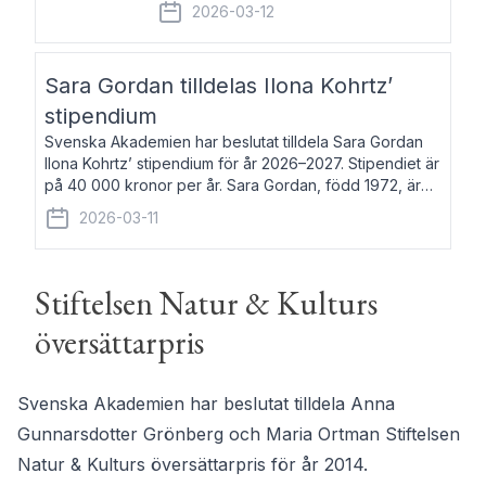
fem av de kungliga akademierna det så
2026-03-12
kallade Bernadotteprogrammet med
syfte att genom stipendier erbjuda stöd
och fortbildning till fo
Sara Gordan tilldelas Ilona Kohrtz’
stipendium
Svenska Akademien har beslutat tilldela Sara Gordan
Ilona Kohrtz’ stipendium för år 2026–2027. Stipendiet är
på 40 000 kronor per år. Sara Gordan, född 1972, är
författare och översättare. Hon debuterade 2006 med
2026-03-11
det prosalyriska verket En
Stiftelsen Natur & Kulturs
översättarpris
Svenska Akademien har beslutat tilldela Anna
Gunnarsdotter Grönberg och Maria Ortman Stiftelsen
Natur & Kulturs översättarpris för år 2014.