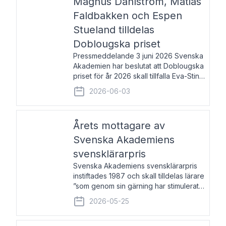
Magnus Dahlström, Matias
Faldbakken och Espen
Stueland tilldelas
Doblougska priset
Pressmeddelande 3 juni 2026 Svenska
Akademien har beslutat att Doblougska
priset för år 2026 skall tillfalla Eva-Stina
Byggmästar, Magnus Dahlström, Matias
2026-06-03
Faldbakken samt Espen Stueland.
Prisbeloppet är 200 000 svenska
kronor per mottagare
Årets mottagare av
Svenska Akademiens
svensklärarpris
Svenska Akademiens svensklärarpris
instiftades 1987 och skall tilldelas lärare
”som genom sin gärning har stimulerat
intresset hos unga människor för
2026-05-25
svenska språket och litteraturen”.
Prisutdelning och samtal med