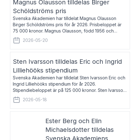
Magnus Olausson tilldelas Birger
Schöldströms pris
Svenska Akademien har tilldelat Magnus Olausson
Birger Schöldströms pris för år 2026. Prisbeloppet är
75 000 kronor. Magnus Olausson, född 1956 och
bosatt i Stockholm, är konstvetare, museiman och
2026-05-20
hovman. Han disputerade 1993 vid Uppsala un
Sten Ivarsson tilldelas Eric och Ingrid
Lilliehööks stipendium
Svenska Akademien har tilldelat Sten Ivarsson Eric och
Ingrid Lilliehööks stipendium för år 2026.
Stipendiebeloppet är på 125 000 kronor. Sten Ivarsson,
född 1979, är mediateksamordnare vid
2026-05-18
Söderslättsgymnasiet i Trelleborg. Här har han på
Ester Berg och Elin
Michaelsdotter tilldelas
Svenska Akademiens