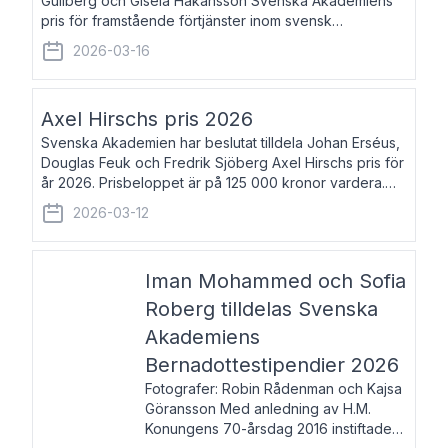
Gullberg och Gisela Håkansson Svenska Akademiens
pris för framstående förtjänster inom svensk
språkforskning och språkvård till minne av Carl Gabriel
2026-03-16
och Karin Forsberg för år 2026. Prissumma
Axel Hirschs pris 2026
Svenska Akademien har beslutat tilldela Johan Erséus,
Douglas Feuk och Fredrik Sjöberg Axel Hirschs pris för
år 2026. Prisbeloppet är på 125 000 kronor vardera.
Johan Erséus, född 1959, är fackboksförfattare och
2026-03-12
journalist med mångårigt för
Iman Mohammed och Sofia
Roberg tilldelas Svenska
Akademiens
Bernadottestipendier 2026
Fotografer: Robin Rådenman och Kajsa
Göransson Med anledning av H.M.
Konungens 70-årsdag 2016 instiftade