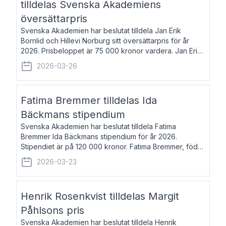
tilldelas Svenska Akademiens
översättarpris
Svenska Akademien har beslutat tilldela Jan Erik
Bornlid och Hillevi Norburg sitt översättarpris för år
2026. Prisbeloppet är 75 000 kronor vardera. Jan Erik
Bornlid, född 1947, är översättare från tyska. Han är
2026-03-26
främst känd för sina översät
Fatima Bremmer tilldelas Ida
Bäckmans stipendium
Svenska Akademien har beslutat tilldela Fatima
Bremmer Ida Bäckmans stipendium för år 2026.
Stipendiet är på 120 000 kronor. Fatima Bremmer, född
1977, är journalist och författare. Hon utkom i fjol med
2026-03-23
boken Ligan. Klarakvarterens blodsyst
Henrik Rosenkvist tilldelas Margit
Påhlsons pris
Svenska Akademien har beslutat tilldela Henrik