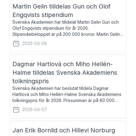
talar om språk och poesi – o
Martin Gelin tilldelas Gun och Olof
Engqvists stipendium
Svenska Akademien har tilldelat Martin Gelin Gun och
Olof Engqvists stipendium för år 2026.
Stipendiebeloppet är på 200 000 kronor. Martin Gelin,
född 1978, är journalist och författare. Han lever
2026-04-08
numera i Paris men var under många år bosat
Dagmar Hartlová och Miho Hellén-
Halme tilldelas Svenska Akademiens
tolkningspris
Svenska Akademien har beslutat tilldela Dagmar
Hartlová och Miho Hellén-Halme Svenska Akademiens
tolkningspris för år 2026. Prissumman är på 60 000
kronor var. Dagmar Hartlová, född 1951, översätter
2026-04-07
huvudsakligen från svenska till tjeckiska
Jan Erik Bornlid och Hillevi Norburg