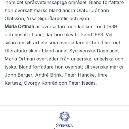
inom det språkvetenskapliga området. Bland författare
hon översatt märks bland andra Ólafur Jóhann
Ólafsson, Yrsa Sigurðardóttir och Sjón.
Maria Ortman
är översättare och kritiker, född 1939
och bosatt i Lund, där hon blev fil. kand.1963. Vid
sidan om sitt arbete som översättare är hon film- och
litteraturkritiker i bland annat Sydsvenska Dagbladet.
Maria Ortman översätter från ungerska, engelska och
tyska. Bland författare hon översatt till svenska märks
John Berger, André Brink, Peter Handke, Imre
Kertész, György Konrád och Péter Nádas.