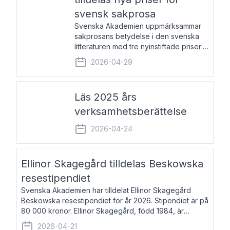
svensk sakprosa
Svenska Akademien uppmärksammar
sakprosans betydelse i den svenska
litteraturen med tre nyinstiftade priser:
Svenska Akademiens pris till
2026-04-29
framstående författare av svensk
sakprosa som i år går till Magnus
Västerbro, Svenska Akademiens pris
Läs 2025 års
verksamhetsberättelse
2026-04-24
Ellinor Skagegård tilldelas Beskowska
resestipendiet
Svenska Akademien har tilldelat Ellinor Skagegård
Beskowska resestipendiet för år 2026. Stipendiet är på
80 000 kronor. Ellinor Skagegård, född 1984, är
författare, journalist och musiker. Hon skriver
2026-04-21