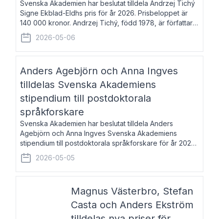
Svenska Akademien har beslutat tilldela Andrzej Tichý
Signe Ekblad-Eldhs pris för år 2026. Prisbeloppet är
140 000 kronor. Andrzej Tichý, född 1978, är författare
och kulturskribent. Han debuterade 2005 med den
2026-05-06
lovordade romanen Sex liter l
Anders Agebjörn och Anna Ingves
tilldelas Svenska Akademiens
stipendium till postdoktorala
språkforskare
Svenska Akademien har beslutat tilldela Anders
Agebjörn och Anna Ingves Svenska Akademiens
stipendium till postdoktorala språkforskare för år 2026.
Stipendiebeloppet är 75 000 kronor per mottagare.
2026-05-05
Anders Agebjörn, född 1984, är universitet
Magnus Västerbro, Stefan
Casta och Anders Ekström
tilldelas nya priser för