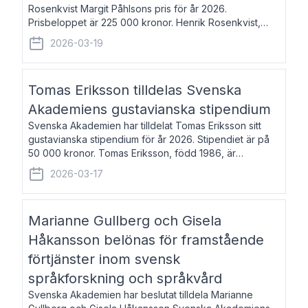
Rosenkvist Margit Påhlsons pris för år 2026.
Prisbeloppet är 225 000 kronor. Henrik Rosenkvist,
född 1965, är professor i nordiska språk vid Göteborgs
2026-03-19
universitet. Han disputerade 2004 på avhan
Tomas Eriksson tilldelas Svenska
Akademiens gustavianska stipendium
Svenska Akademien har tilldelat Tomas Eriksson sitt
gustavianska stipendium för år 2026. Stipendiet är på
50 000 kronor. Tomas Eriksson, född 1986, är
projektledare inom marknadsföring och författare och
2026-03-17
utkom i fjol med boken Syndabocken.
Marianne Gullberg och Gisela
Håkansson belönas för framstående
förtjänster inom svensk
språkforskning och språkvård
Svenska Akademien har beslutat tilldela Marianne