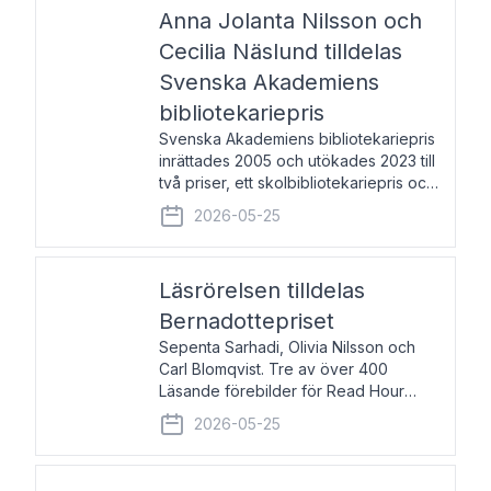
pristagarna äger rum under
Anna Jolanta Nilsson och
Cecilia Näslund tilldelas
Svenska Akademiens
bibliotekariepris
Svenska Akademiens bibliotekariepris
inrättades 2005 och utökades 2023 till
två priser, ett skolbibliotekariepris och
ett folkbibliotekariepris. Priserna skall
2026-05-25
tilldelas bibliotekarier vid svenska folk-
och skolbibliotek som gjort värdefull
Läsrörelsen tilldelas
Bernadottepriset
Sepenta Sarhadi, Olivia Nilsson och
Carl Blomqvist. Tre av över 400
Läsande förebilder för Read Hour
Sverige. Foto: Michael Wall. Den ideella
2026-05-25
föreningen Läsrörelsen tilldelas
Bernadottepriset 2026 för att den
under ett kvarts sekel gjort re