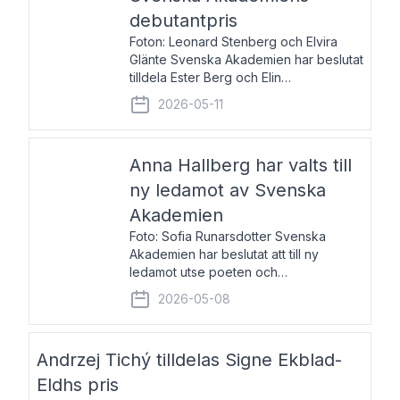
debutantpris
Foton: Leonard Stenberg och Elvira
Glänte Svenska Akademien har beslutat
tilldela Ester Berg och Elin
Michaelsdotter Svenska Akademiens
2026-05-11
debutantpris för år 2026. Priset är
nyinstiftat och syftar till att lyfta fram
intressanta och löftesrik
Anna Hallberg har valts till
ny ledamot av Svenska
Akademien
Foto: Sofia Runarsdotter Svenska
Akademien har beslutat att till ny
ledamot utse poeten och
litteraturkritikern Anna Hallberg. Hon
2026-05-08
efterträder poeten Tua Forsström på
stol 18 och kommer att ta sitt inträde vid
Akademiens högtidssammankomst
Andrzej Tichý tilldelas Signe Ekblad-
Eldhs pris