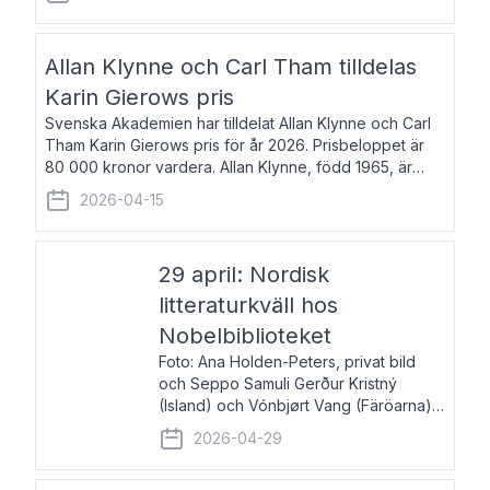
återkommande för Svenska Dagbladet, Ups
Allan Klynne och Carl Tham tilldelas
Karin Gierows pris
Svenska Akademien har tilldelat Allan Klynne och Carl
Tham Karin Gierows pris för år 2026. Prisbeloppet är
80 000 kronor vardera. Allan Klynne, född 1965, är
arkeolog, författare, översättare och fil.dr i antikens
2026-04-15
kultur och samhällsliv. Ut
29 april: Nordisk
litteraturkväll hos
Nobelbiblioteket
Foto: Ana Holden-Peters, privat bild
och Seppo Samuli Gerður Kristný
(Island) och Vónbjørt Vang (Färöarna)
läser ur sina verk och samtalar med
2026-04-29
John Swedenmark. De läser upp på
färöiska, isländska och svenska och