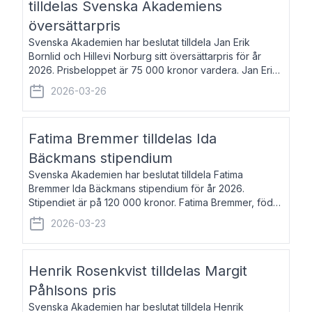
tilldelas Svenska Akademiens
översättarpris
Svenska Akademien har beslutat tilldela Jan Erik
Bornlid och Hillevi Norburg sitt översättarpris för år
2026. Prisbeloppet är 75 000 kronor vardera. Jan Erik
Bornlid, född 1947, är översättare från tyska. Han är
2026-03-26
främst känd för sina översät
Fatima Bremmer tilldelas Ida
Bäckmans stipendium
Svenska Akademien har beslutat tilldela Fatima
Bremmer Ida Bäckmans stipendium för år 2026.
Stipendiet är på 120 000 kronor. Fatima Bremmer, född
1977, är journalist och författare. Hon utkom i fjol med
2026-03-23
boken Ligan. Klarakvarterens blodsyst
Henrik Rosenkvist tilldelas Margit
Påhlsons pris
Svenska Akademien har beslutat tilldela Henrik