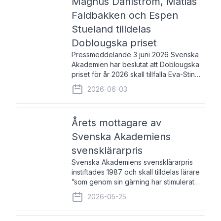
Magnus Dahlström, Matias
Faldbakken och Espen
Stueland tilldelas
Doblougska priset
Pressmeddelande 3 juni 2026 Svenska
Akademien har beslutat att Doblougska
priset för år 2026 skall tillfalla Eva-Stina
Byggmästar, Magnus Dahlström, Matias
2026-06-03
Faldbakken samt Espen Stueland.
Prisbeloppet är 200 000 svenska
kronor per mottagare
Årets mottagare av
Svenska Akademiens
svensklärarpris
Svenska Akademiens svensklärarpris
instiftades 1987 och skall tilldelas lärare
”som genom sin gärning har stimulerat
intresset hos unga människor för
2026-05-25
svenska språket och litteraturen”.
Prisutdelning och samtal med