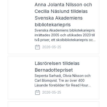
pristagarna äger rum under
Anna Jolanta Nilsson och
Cecilia Näslund tilldelas
Svenska Akademiens
bibliotekariepris
Svenska Akademiens bibliotekariepris
inrättades 2005 och utökades 2023 till
två priser, ett skolbibliotekariepris och
ett folkbibliotekariepris. Priserna skall
2026-05-25
tilldelas bibliotekarier vid svenska folk-
och skolbibliotek som gjort värdefull
Läsrörelsen tilldelas
Bernadottepriset
Sepenta Sarhadi, Olivia Nilsson och
Carl Blomqvist. Tre av över 400
Läsande förebilder för Read Hour
Sverige. Foto: Michael Wall. Den ideella
2026-05-25
föreningen Läsrörelsen tilldelas
Bernadottepriset 2026 för att den
under ett kvarts sekel gjort re