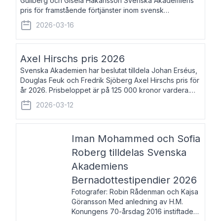
Gullberg och Gisela Håkansson Svenska Akademiens
pris för framstående förtjänster inom svensk
språkforskning och språkvård till minne av Carl Gabriel
2026-03-16
och Karin Forsberg för år 2026. Prissumma
Axel Hirschs pris 2026
Svenska Akademien har beslutat tilldela Johan Erséus,
Douglas Feuk och Fredrik Sjöberg Axel Hirschs pris för
år 2026. Prisbeloppet är på 125 000 kronor vardera.
Johan Erséus, född 1959, är fackboksförfattare och
2026-03-12
journalist med mångårigt för
Iman Mohammed och Sofia
Roberg tilldelas Svenska
Akademiens
Bernadottestipendier 2026
Fotografer: Robin Rådenman och Kajsa
Göransson Med anledning av H.M.
Konungens 70-årsdag 2016 instiftade