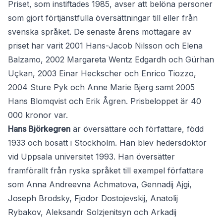
Priset, som instiftades 1985, avser att belöna personer
som gjort förtjänstfulla översättningar till eller från
svenska språket. De senaste årens mottagare av
priset har varit 2001 Hans-Jacob Nilsson och Elena
Balzamo, 2002 Margareta Wentz Edgardh och Gürhan
Uçkan, 2003 Einar Heckscher och Enrico Tiozzo,
2004 Sture Pyk och Anne Marie Bjerg samt 2005
Hans Blomqvist och Erik Ågren. Prisbeloppet är 40
000 kronor var.
Hans Björkegren
är översättare och författare, född
1933 och bosatt i Stockholm. Han blev hedersdoktor
vid Uppsala universitet 1993. Han översätter
framförallt från ryska språket till exempel författare
som Anna Andreevna Achmatova, Gennadij Ajgi,
Joseph Brodsky, Fjodor Dostojevskij, Anatolij
Rybakov, Aleksandr Solzjenitsyn och Arkadij