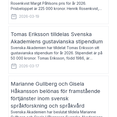
Rosenkvist Margit Påhlsons pris för år 2026.
Prisbeloppet är 225 000 kronor. Henrik Rosenkvist,
född 1965, är professor i nordiska språk vid Göteborgs
2026-03-19
universitet. Han disputerade 2004 på avhan
Tomas Eriksson tilldelas Svenska
Akademiens gustavianska stipendium
Svenska Akademien har tilldelat Tomas Eriksson sitt
gustavianska stipendium för år 2026. Stipendiet är på
50 000 kronor. Tomas Eriksson, född 1986, är
projektledare inom marknadsföring och författare och
2026-03-17
utkom i fjol med boken Syndabocken.
Marianne Gullberg och Gisela
Håkansson belönas för framstående
förtjänster inom svensk
språkforskning och språkvård
Svenska Akademien har beslutat tilldela Marianne