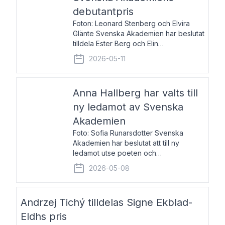
debutantpris
Foton: Leonard Stenberg och Elvira
Glänte Svenska Akademien har beslutat
tilldela Ester Berg och Elin
Michaelsdotter Svenska Akademiens
2026-05-11
debutantpris för år 2026. Priset är
nyinstiftat och syftar till att lyfta fram
intressanta och löftesrik
Anna Hallberg har valts till
ny ledamot av Svenska
Akademien
Foto: Sofia Runarsdotter Svenska
Akademien har beslutat att till ny
ledamot utse poeten och
litteraturkritikern Anna Hallberg. Hon
2026-05-08
efterträder poeten Tua Forsström på
stol 18 och kommer att ta sitt inträde vid
Akademiens högtidssammankomst
Andrzej Tichý tilldelas Signe Ekblad-
Eldhs pris