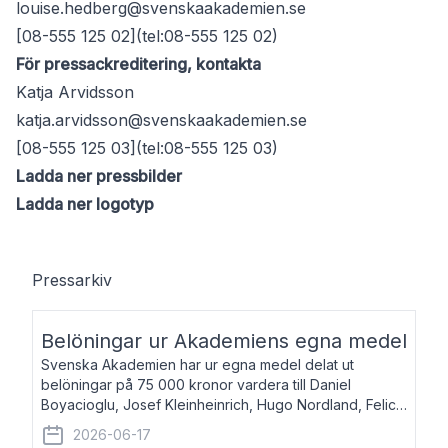
louise.hedberg@svenskaakademien.se
[08-555 125 02](tel:08-555 125 02)
För pressackreditering, kontakta
Katja Arvidsson
katja.arvidsson@svenskaakademien.se
[08-555 125 03](tel:08-555 125 03)
Ladda ner pressbilder
Ladda ner logotyp
Pressarkiv
Belöningar ur Akademiens egna medel
Svenska Akademien har ur egna medel delat ut
belöningar på 75 000 kronor vardera till Daniel
Boyacioglu, Josef Kleinheinrich, Hugo Nordland, Felicia
Stenroth och Svante Strandberg. Daniel Boyacioglu,
2026-06-17
född 1981, är poet och scenartist. Josef