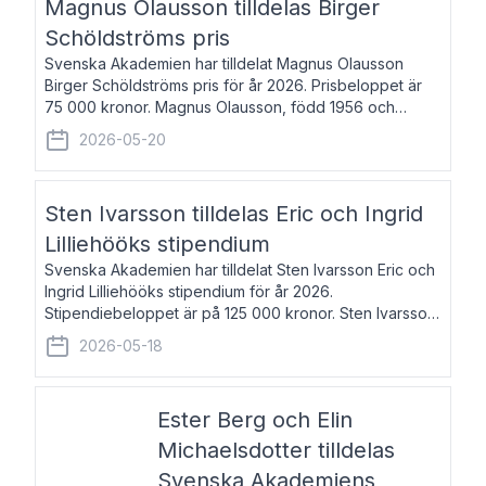
Magnus Olausson tilldelas Birger
Schöldströms pris
Svenska Akademien har tilldelat Magnus Olausson
Birger Schöldströms pris för år 2026. Prisbeloppet är
75 000 kronor. Magnus Olausson, född 1956 och
bosatt i Stockholm, är konstvetare, museiman och
2026-05-20
hovman. Han disputerade 1993 vid Uppsala un
Sten Ivarsson tilldelas Eric och Ingrid
Lilliehööks stipendium
Svenska Akademien har tilldelat Sten Ivarsson Eric och
Ingrid Lilliehööks stipendium för år 2026.
Stipendiebeloppet är på 125 000 kronor. Sten Ivarsson,
född 1979, är mediateksamordnare vid
2026-05-18
Söderslättsgymnasiet i Trelleborg. Här har han på
Ester Berg och Elin
Michaelsdotter tilldelas
Svenska Akademiens