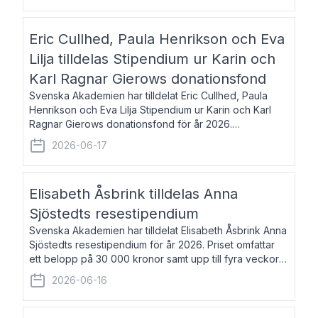
Eric Cullhed, Paula Henrikson och Eva
Lilja tilldelas Stipendium ur Karin och
Karl Ragnar Gierows donationsfond
Svenska Akademien har tilldelat Eric Cullhed, Paula
Henrikson och Eva Lilja Stipendium ur Karin och Karl
Ragnar Gierows donationsfond för år 2026.
Stipendiebeloppet är på 70 000 kronor vardera. Eric
2026-06-17
Cullhed, född 1985, är professor i grekis
Elisabeth Åsbrink tilldelas Anna
Sjöstedts resestipendium
Svenska Akademien har tilldelat Elisabeth Åsbrink Anna
Sjöstedts resestipendium för år 2026. Priset omfattar
ett belopp på 30 000 kronor samt upp till fyra veckors
fri vistelse i Akademiens lägenhet i Berlin. Elisabeth
2026-06-16
Åsbrink, född 1965 oc