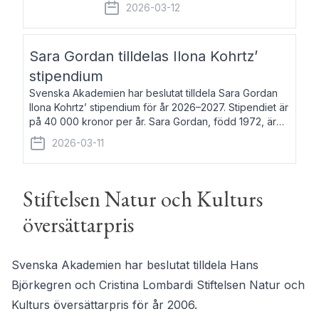
fem av de kungliga akademierna det så
2026-03-12
kallade Bernadotteprogrammet med
syfte att genom stipendier erbjuda stöd
och fortbildning till fo
Sara Gordan tilldelas Ilona Kohrtz’
stipendium
Svenska Akademien har beslutat tilldela Sara Gordan
Ilona Kohrtz’ stipendium för år 2026–2027. Stipendiet är
på 40 000 kronor per år. Sara Gordan, född 1972, är
författare och översättare. Hon debuterade 2006 med
2026-03-11
det prosalyriska verket En
Stiftelsen Natur och Kulturs
översättarpris
Svenska Akademien har beslutat tilldela Hans
Björkegren och Cristina Lombardi Stiftelsen Natur och
Kulturs översättarpris för år 2006.