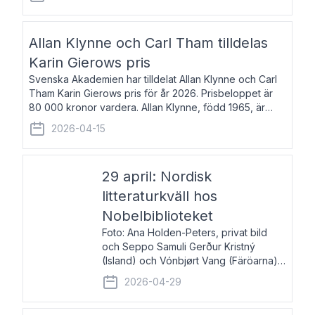
återkommande för Svenska Dagbladet, Ups
Allan Klynne och Carl Tham tilldelas
Karin Gierows pris
Svenska Akademien har tilldelat Allan Klynne och Carl
Tham Karin Gierows pris för år 2026. Prisbeloppet är
80 000 kronor vardera. Allan Klynne, född 1965, är
arkeolog, författare, översättare och fil.dr i antikens
2026-04-15
kultur och samhällsliv. Ut
29 april: Nordisk
litteraturkväll hos
Nobelbiblioteket
Foto: Ana Holden-Peters, privat bild
och Seppo Samuli Gerður Kristný
(Island) och Vónbjørt Vang (Färöarna)
läser ur sina verk och samtalar med
2026-04-29
John Swedenmark. De läser upp på
färöiska, isländska och svenska och