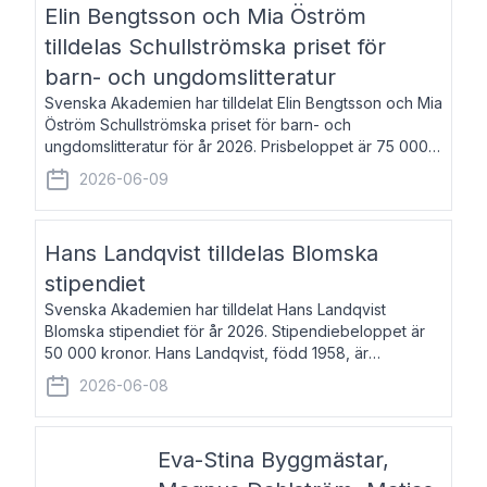
Elin Bengtsson och Mia Öström
tilldelas Schullströmska priset för
barn- och ungdomslitteratur
Svenska Akademien har tilldelat Elin Bengtsson och Mia
Öström Schullströmska priset för barn- och
ungdomslitteratur för år 2026. Prisbeloppet är 75 000
kronor vardera. Elin Bengtsson, född 1987, är författare
2026-06-09
och forskare i genusvetenskap.
Hans Landqvist tilldelas Blomska
stipendiet
Svenska Akademien har tilldelat Hans Landqvist
Blomska stipendiet för år 2026. Stipendiebeloppet är
50 000 kronor. Hans Landqvist, född 1958, är
professor i svenska vid Göteborgs universitet. Han
2026-06-08
disputerade år 2000 på avhandlingen Författn
Eva-Stina Byggmästar,