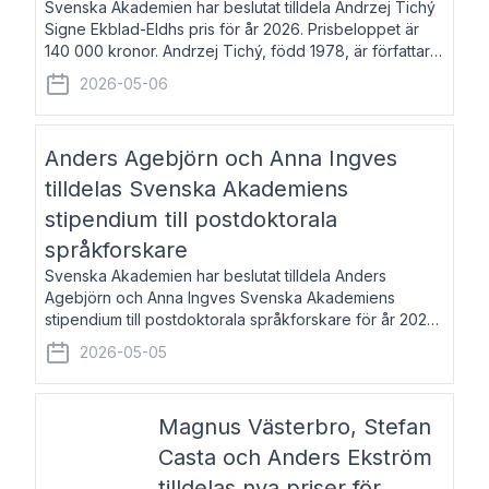
Svenska Akademien har beslutat tilldela Andrzej Tichý
Signe Ekblad-Eldhs pris för år 2026. Prisbeloppet är
140 000 kronor. Andrzej Tichý, född 1978, är författare
och kulturskribent. Han debuterade 2005 med den
2026-05-06
lovordade romanen Sex liter l
Anders Agebjörn och Anna Ingves
tilldelas Svenska Akademiens
stipendium till postdoktorala
språkforskare
Svenska Akademien har beslutat tilldela Anders
Agebjörn och Anna Ingves Svenska Akademiens
stipendium till postdoktorala språkforskare för år 2026.
Stipendiebeloppet är 75 000 kronor per mottagare.
2026-05-05
Anders Agebjörn, född 1984, är universitet
Magnus Västerbro, Stefan
Casta och Anders Ekström
tilldelas nya priser för