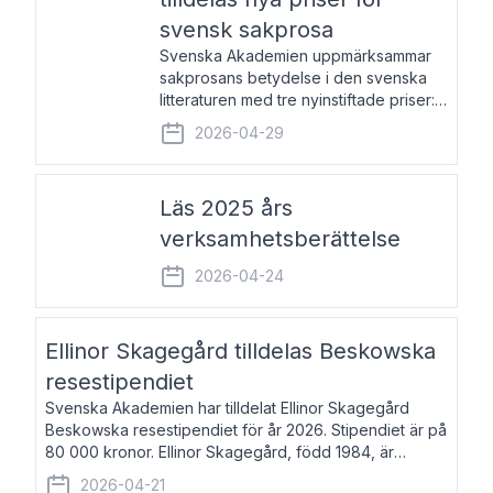
svensk sakprosa
Svenska Akademien uppmärksammar
sakprosans betydelse i den svenska
litteraturen med tre nyinstiftade priser:
Svenska Akademiens pris till
2026-04-29
framstående författare av svensk
sakprosa som i år går till Magnus
Västerbro, Svenska Akademiens pris
Läs 2025 års
verksamhetsberättelse
2026-04-24
Ellinor Skagegård tilldelas Beskowska
resestipendiet
Svenska Akademien har tilldelat Ellinor Skagegård
Beskowska resestipendiet för år 2026. Stipendiet är på
80 000 kronor. Ellinor Skagegård, född 1984, är
författare, journalist och musiker. Hon skriver
2026-04-21