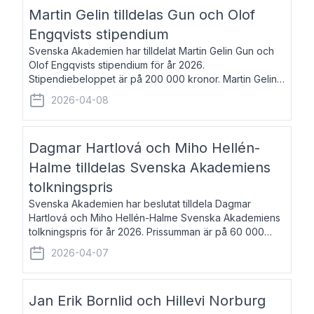
talar om språk och poesi – o
Martin Gelin tilldelas Gun och Olof
Engqvists stipendium
Svenska Akademien har tilldelat Martin Gelin Gun och
Olof Engqvists stipendium för år 2026.
Stipendiebeloppet är på 200 000 kronor. Martin Gelin,
född 1978, är journalist och författare. Han lever
2026-04-08
numera i Paris men var under många år bosat
Dagmar Hartlová och Miho Hellén-
Halme tilldelas Svenska Akademiens
tolkningspris
Svenska Akademien har beslutat tilldela Dagmar
Hartlová och Miho Hellén-Halme Svenska Akademiens
tolkningspris för år 2026. Prissumman är på 60 000
kronor var. Dagmar Hartlová, född 1951, översätter
2026-04-07
huvudsakligen från svenska till tjeckiska
Jan Erik Bornlid och Hillevi Norburg