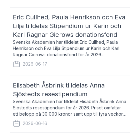
Eric Cullhed, Paula Henrikson och Eva
Lilja tilldelas Stipendium ur Karin och
Karl Ragnar Gierows donationsfond
Svenska Akademien har tilldelat Eric Cullhed, Paula
Henrikson och Eva Lilja Stipendium ur Karin och Karl
Ragnar Gierows donationsfond för år 2026.
Stipendiebeloppet är på 70 000 kronor vardera. Eric
2026-06-17
Cullhed, född 1985, är professor i grekis
Elisabeth Åsbrink tilldelas Anna
Sjöstedts resestipendium
Svenska Akademien har tilldelat Elisabeth Åsbrink Anna
Sjöstedts resestipendium för år 2026. Priset omfattar
ett belopp på 30 000 kronor samt upp till fyra veckors
fri vistelse i Akademiens lägenhet i Berlin. Elisabeth
2026-06-16
Åsbrink, född 1965 oc