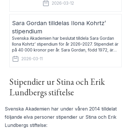
fem av de kungliga akademierna det så
2026-03-12
kallade Bernadotteprogrammet med
syfte att genom stipendier erbjuda stöd
och fortbildning till fo
Sara Gordan tilldelas Ilona Kohrtz’
stipendium
Svenska Akademien har beslutat tilldela Sara Gordan
Ilona Kohrtz’ stipendium för år 2026–2027. Stipendiet är
på 40 000 kronor per år. Sara Gordan, född 1972, är
författare och översättare. Hon debuterade 2006 med
2026-03-11
det prosalyriska verket En
Stipendier ur Stina och Erik
Lundbergs stiftelse
Svenska Akademien har under våren 2014 tilldelat
följande elva personer stipendier ur Stina och Erik
Lundbergs stiftelse: