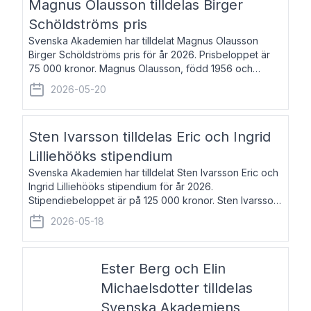
Magnus Olausson tilldelas Birger
Schöldströms pris
Svenska Akademien har tilldelat Magnus Olausson
Birger Schöldströms pris för år 2026. Prisbeloppet är
75 000 kronor. Magnus Olausson, född 1956 och
bosatt i Stockholm, är konstvetare, museiman och
2026-05-20
hovman. Han disputerade 1993 vid Uppsala un
Sten Ivarsson tilldelas Eric och Ingrid
Lilliehööks stipendium
Svenska Akademien har tilldelat Sten Ivarsson Eric och
Ingrid Lilliehööks stipendium för år 2026.
Stipendiebeloppet är på 125 000 kronor. Sten Ivarsson,
född 1979, är mediateksamordnare vid
2026-05-18
Söderslättsgymnasiet i Trelleborg. Här har han på
Ester Berg och Elin
Michaelsdotter tilldelas
Svenska Akademiens