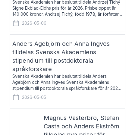
Svenska Akademien har beslutat tilldela Andrzej Tichý
Signe Ekblad-Eldhs pris för år 2026. Prisbeloppet är
140 000 kronor. Andrzej Tichý, född 1978, är författare
och kulturskribent. Han debuterade 2005 med den
2026-05-06
lovordade romanen Sex liter l
Anders Agebjörn och Anna Ingves
tilldelas Svenska Akademiens
stipendium till postdoktorala
språkforskare
Svenska Akademien har beslutat tilldela Anders
Agebjörn och Anna Ingves Svenska Akademiens
stipendium till postdoktorala språkforskare för år 2026.
Stipendiebeloppet är 75 000 kronor per mottagare.
2026-05-05
Anders Agebjörn, född 1984, är universitet
Magnus Västerbro, Stefan
Casta och Anders Ekström
tilldelas nya priser för