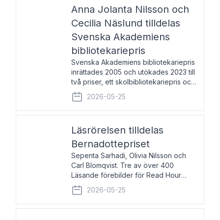
pristagarna äger rum under
Anna Jolanta Nilsson och
Cecilia Näslund tilldelas
Svenska Akademiens
bibliotekariepris
Svenska Akademiens bibliotekariepris
inrättades 2005 och utökades 2023 till
två priser, ett skolbibliotekariepris och
ett folkbibliotekariepris. Priserna skall
2026-05-25
tilldelas bibliotekarier vid svenska folk-
och skolbibliotek som gjort värdefull
Läsrörelsen tilldelas
Bernadottepriset
Sepenta Sarhadi, Olivia Nilsson och
Carl Blomqvist. Tre av över 400
Läsande förebilder för Read Hour
Sverige. Foto: Michael Wall. Den ideella
2026-05-25
föreningen Läsrörelsen tilldelas
Bernadottepriset 2026 för att den
under ett kvarts sekel gjort re