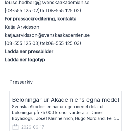
louise.hedberg@svenskaakademien.se
[08-555 125 02](tel:08-555 125 02)
För pressackreditering, kontakta
Katja Arvidsson
katja.arvidsson@svenskaakademien.se
[08-555 125 03](tel:08-555 125 03)
Ladda ner pressbilder
Ladda ner logotyp
Pressarkiv
Belöningar ur Akademiens egna medel
Svenska Akademien har ur egna medel delat ut
belöningar på 75 000 kronor vardera till Daniel
Boyacioglu, Josef Kleinheinrich, Hugo Nordland, Felicia
Stenroth och Svante Strandberg. Daniel Boyacioglu,
2026-06-17
född 1981, är poet och scenartist. Josef