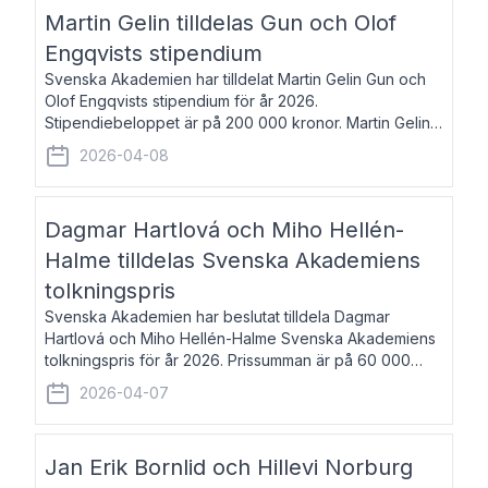
talar om språk och poesi – o
Martin Gelin tilldelas Gun och Olof
Engqvists stipendium
Svenska Akademien har tilldelat Martin Gelin Gun och
Olof Engqvists stipendium för år 2026.
Stipendiebeloppet är på 200 000 kronor. Martin Gelin,
född 1978, är journalist och författare. Han lever
2026-04-08
numera i Paris men var under många år bosat
Dagmar Hartlová och Miho Hellén-
Halme tilldelas Svenska Akademiens
tolkningspris
Svenska Akademien har beslutat tilldela Dagmar
Hartlová och Miho Hellén-Halme Svenska Akademiens
tolkningspris för år 2026. Prissumman är på 60 000
kronor var. Dagmar Hartlová, född 1951, översätter
2026-04-07
huvudsakligen från svenska till tjeckiska
Jan Erik Bornlid och Hillevi Norburg