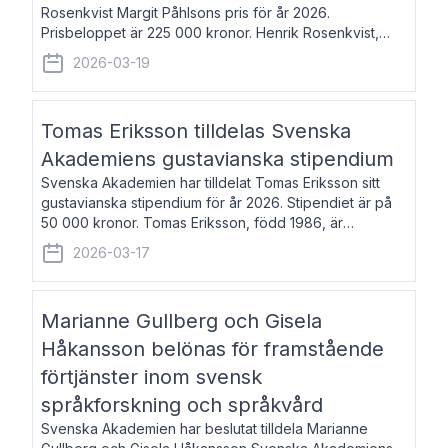
Rosenkvist Margit Påhlsons pris för år 2026.
Prisbeloppet är 225 000 kronor. Henrik Rosenkvist,
född 1965, är professor i nordiska språk vid Göteborgs
2026-03-19
universitet. Han disputerade 2004 på avhan
Tomas Eriksson tilldelas Svenska
Akademiens gustavianska stipendium
Svenska Akademien har tilldelat Tomas Eriksson sitt
gustavianska stipendium för år 2026. Stipendiet är på
50 000 kronor. Tomas Eriksson, född 1986, är
projektledare inom marknadsföring och författare och
2026-03-17
utkom i fjol med boken Syndabocken.
Marianne Gullberg och Gisela
Håkansson belönas för framstående
förtjänster inom svensk
språkforskning och språkvård
Svenska Akademien har beslutat tilldela Marianne