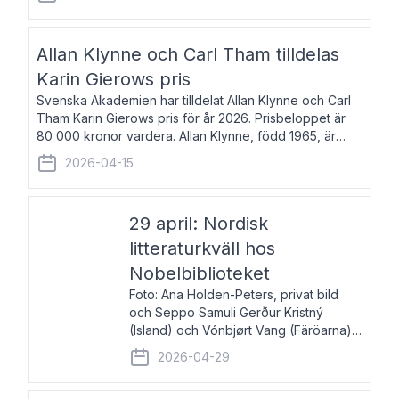
återkommande för Svenska Dagbladet, Ups
Allan Klynne och Carl Tham tilldelas
Karin Gierows pris
Svenska Akademien har tilldelat Allan Klynne och Carl
Tham Karin Gierows pris för år 2026. Prisbeloppet är
80 000 kronor vardera. Allan Klynne, född 1965, är
arkeolog, författare, översättare och fil.dr i antikens
2026-04-15
kultur och samhällsliv. Ut
29 april: Nordisk
litteraturkväll hos
Nobelbiblioteket
Foto: Ana Holden-Peters, privat bild
och Seppo Samuli Gerður Kristný
(Island) och Vónbjørt Vang (Färöarna)
läser ur sina verk och samtalar med
2026-04-29
John Swedenmark. De läser upp på
färöiska, isländska och svenska och