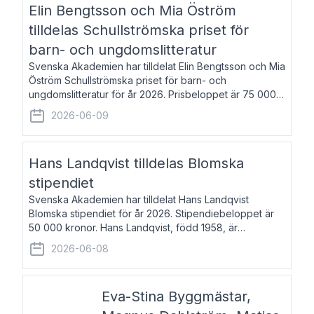
Elin Bengtsson och Mia Öström
tilldelas Schullströmska priset för
barn- och ungdomslitteratur
Svenska Akademien har tilldelat Elin Bengtsson och Mia
Öström Schullströmska priset för barn- och
ungdomslitteratur för år 2026. Prisbeloppet är 75 000
kronor vardera. Elin Bengtsson, född 1987, är författare
2026-06-09
och forskare i genusvetenskap.
Hans Landqvist tilldelas Blomska
stipendiet
Svenska Akademien har tilldelat Hans Landqvist
Blomska stipendiet för år 2026. Stipendiebeloppet är
50 000 kronor. Hans Landqvist, född 1958, är
professor i svenska vid Göteborgs universitet. Han
2026-06-08
disputerade år 2000 på avhandlingen Författn
Eva-Stina Byggmästar,