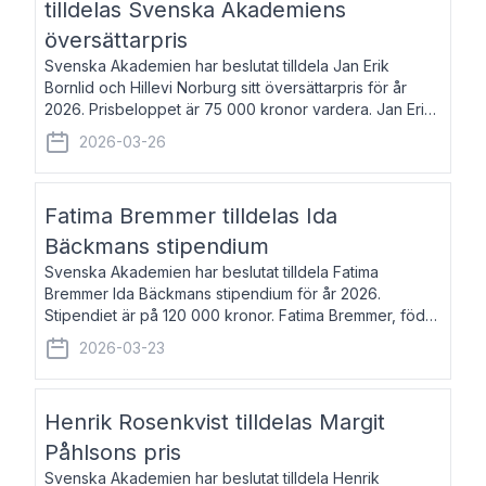
tilldelas Svenska Akademiens
översättarpris
Svenska Akademien har beslutat tilldela Jan Erik
Bornlid och Hillevi Norburg sitt översättarpris för år
2026. Prisbeloppet är 75 000 kronor vardera. Jan Erik
Bornlid, född 1947, är översättare från tyska. Han är
2026-03-26
främst känd för sina översät
Fatima Bremmer tilldelas Ida
Bäckmans stipendium
Svenska Akademien har beslutat tilldela Fatima
Bremmer Ida Bäckmans stipendium för år 2026.
Stipendiet är på 120 000 kronor. Fatima Bremmer, född
1977, är journalist och författare. Hon utkom i fjol med
2026-03-23
boken Ligan. Klarakvarterens blodsyst
Henrik Rosenkvist tilldelas Margit
Påhlsons pris
Svenska Akademien har beslutat tilldela Henrik