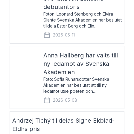
debutantpris
Foton: Leonard Stenberg och Elvira
Glänte Svenska Akademien har beslutat
tilldela Ester Berg och Elin
Michaelsdotter Svenska Akademiens
2026-05-11
debutantpris för år 2026. Priset är
nyinstiftat och syftar till att lyfta fram
intressanta och löftesrik
Anna Hallberg har valts till
ny ledamot av Svenska
Akademien
Foto: Sofia Runarsdotter Svenska
Akademien har beslutat att till ny
ledamot utse poeten och
litteraturkritikern Anna Hallberg. Hon
2026-05-08
efterträder poeten Tua Forsström på
stol 18 och kommer att ta sitt inträde vid
Akademiens högtidssammankomst
Andrzej Tichý tilldelas Signe Ekblad-
Eldhs pris