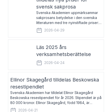
svensk sakprosa
Svenska Akademien uppmärksammar
sakprosans betydelse i den svenska
litteraturen med tre nyinstiftade priser:
Svenska Akademiens pris till
2026-04-29
framstående författare av svensk
sakprosa som i år går till Magnus
Västerbro, Svenska Akademiens pris
Läs 2025 års
verksamhetsberättelse
2026-04-24
Ellinor Skagegård tilldelas Beskowska
resestipendiet
Svenska Akademien har tilldelat Ellinor Skagegård
Beskowska resestipendiet för år 2026. Stipendiet är på
80 000 kronor. Ellinor Skagegård, född 1984, är
författare, journalist och musiker. Hon skriver
2026-04-21