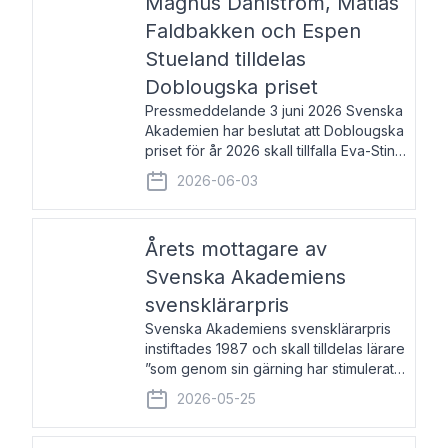
Magnus Dahlström, Matias
Faldbakken och Espen
Stueland tilldelas
Doblougska priset
Pressmeddelande 3 juni 2026 Svenska
Akademien har beslutat att Doblougska
priset för år 2026 skall tillfalla Eva-Stina
Byggmästar, Magnus Dahlström, Matias
2026-06-03
Faldbakken samt Espen Stueland.
Prisbeloppet är 200 000 svenska
kronor per mottagare
Årets mottagare av
Svenska Akademiens
svensklärarpris
Svenska Akademiens svensklärarpris
instiftades 1987 och skall tilldelas lärare
”som genom sin gärning har stimulerat
intresset hos unga människor för
2026-05-25
svenska språket och litteraturen”.
Prisutdelning och samtal med