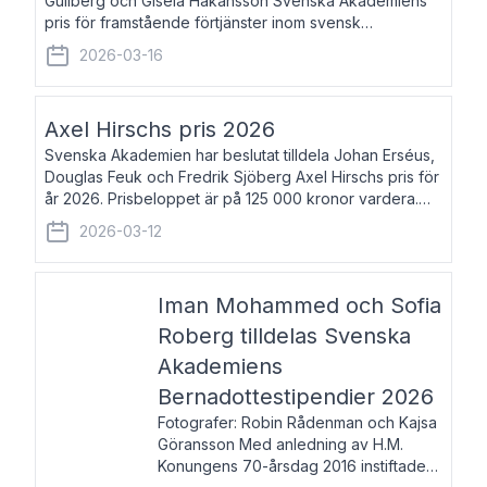
Gullberg och Gisela Håkansson Svenska Akademiens
pris för framstående förtjänster inom svensk
språkforskning och språkvård till minne av Carl Gabriel
2026-03-16
och Karin Forsberg för år 2026. Prissumma
Axel Hirschs pris 2026
Svenska Akademien har beslutat tilldela Johan Erséus,
Douglas Feuk och Fredrik Sjöberg Axel Hirschs pris för
år 2026. Prisbeloppet är på 125 000 kronor vardera.
Johan Erséus, född 1959, är fackboksförfattare och
2026-03-12
journalist med mångårigt för
Iman Mohammed och Sofia
Roberg tilldelas Svenska
Akademiens
Bernadottestipendier 2026
Fotografer: Robin Rådenman och Kajsa
Göransson Med anledning av H.M.
Konungens 70-årsdag 2016 instiftade