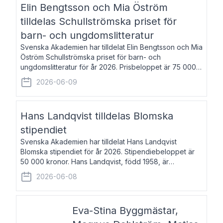
Elin Bengtsson och Mia Öström
tilldelas Schullströmska priset för
barn- och ungdomslitteratur
Svenska Akademien har tilldelat Elin Bengtsson och Mia
Öström Schullströmska priset för barn- och
ungdomslitteratur för år 2026. Prisbeloppet är 75 000
kronor vardera. Elin Bengtsson, född 1987, är författare
2026-06-09
och forskare i genusvetenskap.
Hans Landqvist tilldelas Blomska
stipendiet
Svenska Akademien har tilldelat Hans Landqvist
Blomska stipendiet för år 2026. Stipendiebeloppet är
50 000 kronor. Hans Landqvist, född 1958, är
professor i svenska vid Göteborgs universitet. Han
2026-06-08
disputerade år 2000 på avhandlingen Författn
Eva-Stina Byggmästar,