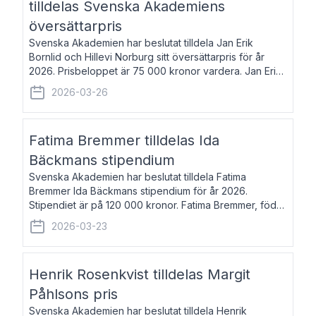
tilldelas Svenska Akademiens
översättarpris
Svenska Akademien har beslutat tilldela Jan Erik
Bornlid och Hillevi Norburg sitt översättarpris för år
2026. Prisbeloppet är 75 000 kronor vardera. Jan Erik
Bornlid, född 1947, är översättare från tyska. Han är
2026-03-26
främst känd för sina översät
Fatima Bremmer tilldelas Ida
Bäckmans stipendium
Svenska Akademien har beslutat tilldela Fatima
Bremmer Ida Bäckmans stipendium för år 2026.
Stipendiet är på 120 000 kronor. Fatima Bremmer, född
1977, är journalist och författare. Hon utkom i fjol med
2026-03-23
boken Ligan. Klarakvarterens blodsyst
Henrik Rosenkvist tilldelas Margit
Påhlsons pris
Svenska Akademien har beslutat tilldela Henrik