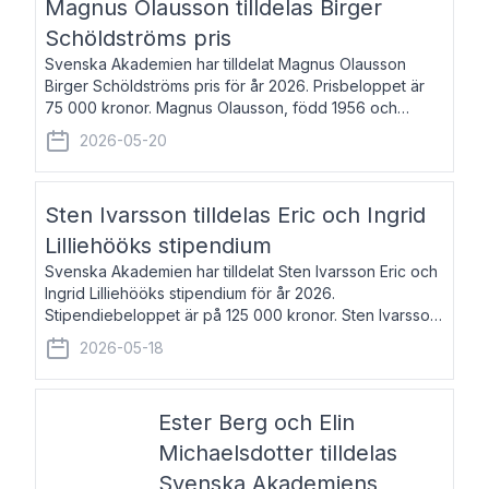
Magnus Olausson tilldelas Birger
Schöldströms pris
Svenska Akademien har tilldelat Magnus Olausson
Birger Schöldströms pris för år 2026. Prisbeloppet är
75 000 kronor. Magnus Olausson, född 1956 och
bosatt i Stockholm, är konstvetare, museiman och
2026-05-20
hovman. Han disputerade 1993 vid Uppsala un
Sten Ivarsson tilldelas Eric och Ingrid
Lilliehööks stipendium
Svenska Akademien har tilldelat Sten Ivarsson Eric och
Ingrid Lilliehööks stipendium för år 2026.
Stipendiebeloppet är på 125 000 kronor. Sten Ivarsson,
född 1979, är mediateksamordnare vid
2026-05-18
Söderslättsgymnasiet i Trelleborg. Här har han på
Ester Berg och Elin
Michaelsdotter tilldelas
Svenska Akademiens