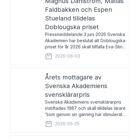
Magnus Dahlström, Matias
Faldbakken och Espen
Stueland tilldelas
Doblougska priset
Pressmeddelande 3 juni 2026 Svenska
Akademien har beslutat att Doblougska
priset för år 2026 skall tillfalla Eva-Stina
Byggmästar, Magnus Dahlström, Matias
2026-06-03
Faldbakken samt Espen Stueland.
Prisbeloppet är 200 000 svenska
kronor per mottagare
Årets mottagare av
Svenska Akademiens
svensklärarpris
Svenska Akademiens svensklärarpris
instiftades 1987 och skall tilldelas lärare
”som genom sin gärning har stimulerat
intresset hos unga människor för
2026-05-25
svenska språket och litteraturen”.
Prisutdelning och samtal med