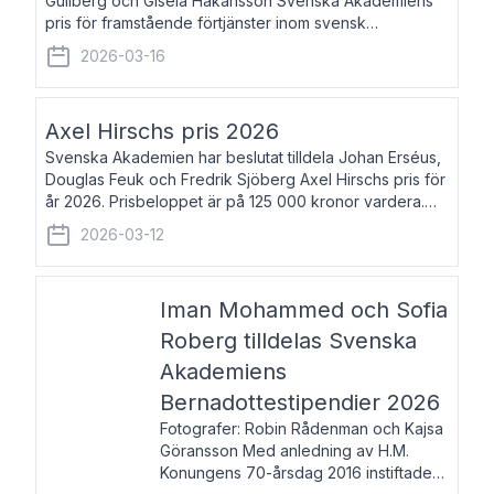
Gullberg och Gisela Håkansson Svenska Akademiens
pris för framstående förtjänster inom svensk
språkforskning och språkvård till minne av Carl Gabriel
2026-03-16
och Karin Forsberg för år 2026. Prissumma
Axel Hirschs pris 2026
Svenska Akademien har beslutat tilldela Johan Erséus,
Douglas Feuk och Fredrik Sjöberg Axel Hirschs pris för
år 2026. Prisbeloppet är på 125 000 kronor vardera.
Johan Erséus, född 1959, är fackboksförfattare och
2026-03-12
journalist med mångårigt för
Iman Mohammed och Sofia
Roberg tilldelas Svenska
Akademiens
Bernadottestipendier 2026
Fotografer: Robin Rådenman och Kajsa
Göransson Med anledning av H.M.
Konungens 70-årsdag 2016 instiftade