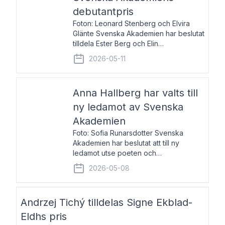
debutantpris
Foton: Leonard Stenberg och Elvira
Glänte Svenska Akademien har beslutat
tilldela Ester Berg och Elin
Michaelsdotter Svenska Akademiens
2026-05-11
debutantpris för år 2026. Priset är
nyinstiftat och syftar till att lyfta fram
intressanta och löftesrik
Anna Hallberg har valts till
ny ledamot av Svenska
Akademien
Foto: Sofia Runarsdotter Svenska
Akademien har beslutat att till ny
ledamot utse poeten och
litteraturkritikern Anna Hallberg. Hon
2026-05-08
efterträder poeten Tua Forsström på
stol 18 och kommer att ta sitt inträde vid
Akademiens högtidssammankomst
Andrzej Tichý tilldelas Signe Ekblad-
Eldhs pris