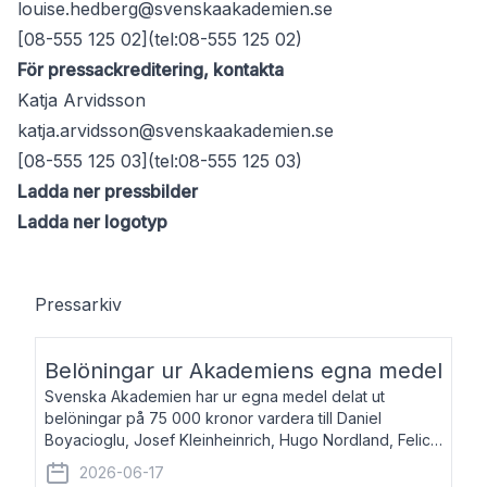
louise.hedberg@svenskaakademien.se
[08-555 125 02](tel:08-555 125 02)
För pressackreditering, kontakta
Katja Arvidsson
katja.arvidsson@svenskaakademien.se
[08-555 125 03](tel:08-555 125 03)
Ladda ner pressbilder
Ladda ner logotyp
Pressarkiv
Belöningar ur Akademiens egna medel
Svenska Akademien har ur egna medel delat ut
belöningar på 75 000 kronor vardera till Daniel
Boyacioglu, Josef Kleinheinrich, Hugo Nordland, Felicia
Stenroth och Svante Strandberg. Daniel Boyacioglu,
2026-06-17
född 1981, är poet och scenartist. Josef