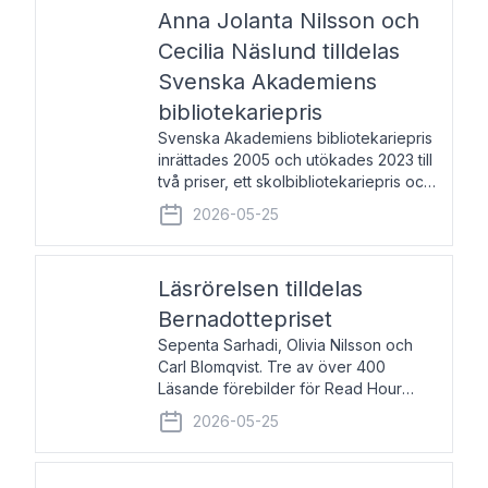
pristagarna äger rum under
Anna Jolanta Nilsson och
Cecilia Näslund tilldelas
Svenska Akademiens
bibliotekariepris
Svenska Akademiens bibliotekariepris
inrättades 2005 och utökades 2023 till
två priser, ett skolbibliotekariepris och
ett folkbibliotekariepris. Priserna skall
2026-05-25
tilldelas bibliotekarier vid svenska folk-
och skolbibliotek som gjort värdefull
Läsrörelsen tilldelas
Bernadottepriset
Sepenta Sarhadi, Olivia Nilsson och
Carl Blomqvist. Tre av över 400
Läsande förebilder för Read Hour
Sverige. Foto: Michael Wall. Den ideella
2026-05-25
föreningen Läsrörelsen tilldelas
Bernadottepriset 2026 för att den
under ett kvarts sekel gjort re