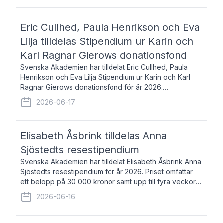
Eric Cullhed, Paula Henrikson och Eva
Lilja tilldelas Stipendium ur Karin och
Karl Ragnar Gierows donationsfond
Svenska Akademien har tilldelat Eric Cullhed, Paula
Henrikson och Eva Lilja Stipendium ur Karin och Karl
Ragnar Gierows donationsfond för år 2026.
Stipendiebeloppet är på 70 000 kronor vardera. Eric
2026-06-17
Cullhed, född 1985, är professor i grekis
Elisabeth Åsbrink tilldelas Anna
Sjöstedts resestipendium
Svenska Akademien har tilldelat Elisabeth Åsbrink Anna
Sjöstedts resestipendium för år 2026. Priset omfattar
ett belopp på 30 000 kronor samt upp till fyra veckors
fri vistelse i Akademiens lägenhet i Berlin. Elisabeth
2026-06-16
Åsbrink, född 1965 oc