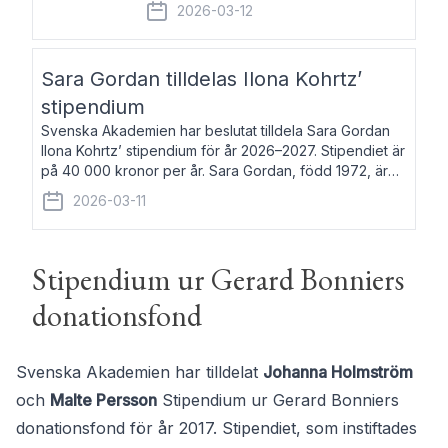
fem av de kungliga akademierna det så
2026-03-12
kallade Bernadotteprogrammet med
syfte att genom stipendier erbjuda stöd
och fortbildning till fo
Sara Gordan tilldelas Ilona Kohrtz’
stipendium
Svenska Akademien har beslutat tilldela Sara Gordan
Ilona Kohrtz’ stipendium för år 2026–2027. Stipendiet är
på 40 000 kronor per år. Sara Gordan, född 1972, är
författare och översättare. Hon debuterade 2006 med
2026-03-11
det prosalyriska verket En
Stipendium ur Gerard Bonniers
donationsfond
Svenska Akademien har tilldelat
Johanna Holmström
och
Malte Persson
Stipendium ur Gerard Bonniers
donationsfond för år 2017. Stipendiet, som instiftades