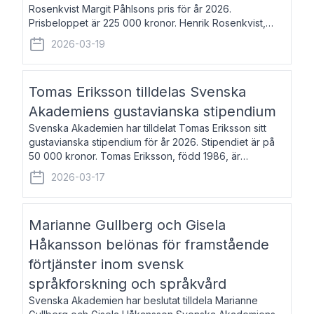
Rosenkvist Margit Påhlsons pris för år 2026.
Prisbeloppet är 225 000 kronor. Henrik Rosenkvist,
född 1965, är professor i nordiska språk vid Göteborgs
2026-03-19
universitet. Han disputerade 2004 på avhan
Tomas Eriksson tilldelas Svenska
Akademiens gustavianska stipendium
Svenska Akademien har tilldelat Tomas Eriksson sitt
gustavianska stipendium för år 2026. Stipendiet är på
50 000 kronor. Tomas Eriksson, född 1986, är
projektledare inom marknadsföring och författare och
2026-03-17
utkom i fjol med boken Syndabocken.
Marianne Gullberg och Gisela
Håkansson belönas för framstående
förtjänster inom svensk
språkforskning och språkvård
Svenska Akademien har beslutat tilldela Marianne