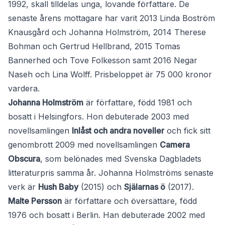
1992, skall tilldelas unga, lovande författare. De
senaste årens mottagare har varit 2013 Linda Boström
Knausgård och Johanna Holmström, 2014 Therese
Bohman och Gertrud Hellbrand, 2015 Tomas
Bannerhed och Tove Folkesson samt 2016 Negar
Naseh och Lina Wolff. Prisbeloppet är 75 000 kronor
vardera.
Johanna Holmström
är författare, född 1981 och
bosatt i Helsingfors. Hon debuterade 2003 med
novellsamlingen
Inlåst och andra noveller
och fick sitt
genombrott 2009 med novellsamlingen
Camera
Obscura
, som belönades med Svenska Dagbladets
litteraturpris samma år. Johanna Holmströms senaste
verk är
Hush Baby
(2015) och
Själarnas ö
(2017).
Malte Persson
är författare och översättare, född
1976 och bosatt i Berlin. Han debuterade 2002 med