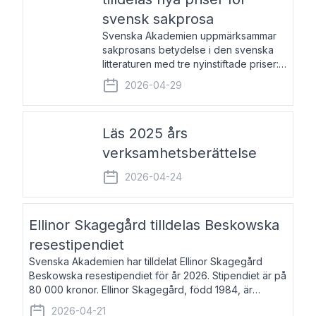
svensk sakprosa
Svenska Akademien uppmärksammar
sakprosans betydelse i den svenska
litteraturen med tre nyinstiftade priser:
Svenska Akademiens pris till
2026-04-29
framstående författare av svensk
sakprosa som i år går till Magnus
Västerbro, Svenska Akademiens pris
Läs 2025 års
verksamhetsberättelse
2026-04-24
Ellinor Skagegård tilldelas Beskowska
resestipendiet
Svenska Akademien har tilldelat Ellinor Skagegård
Beskowska resestipendiet för år 2026. Stipendiet är på
80 000 kronor. Ellinor Skagegård, född 1984, är
författare, journalist och musiker. Hon skriver
2026-04-21