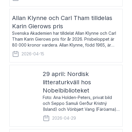
återkommande för Svenska Dagbladet, Ups
Allan Klynne och Carl Tham tilldelas
Karin Gierows pris
Svenska Akademien har tilldelat Allan Klynne och Carl
Tham Karin Gierows pris för år 2026. Prisbeloppet är
80 000 kronor vardera. Allan Klynne, född 1965, är
arkeolog, författare, översättare och fil.dr i antikens
2026-04-15
kultur och samhällsliv. Ut
29 april: Nordisk
litteraturkväll hos
Nobelbiblioteket
Foto: Ana Holden-Peters, privat bild
och Seppo Samuli Gerður Kristný
(Island) och Vónbjørt Vang (Färöarna)
läser ur sina verk och samtalar med
2026-04-29
John Swedenmark. De läser upp på
färöiska, isländska och svenska och