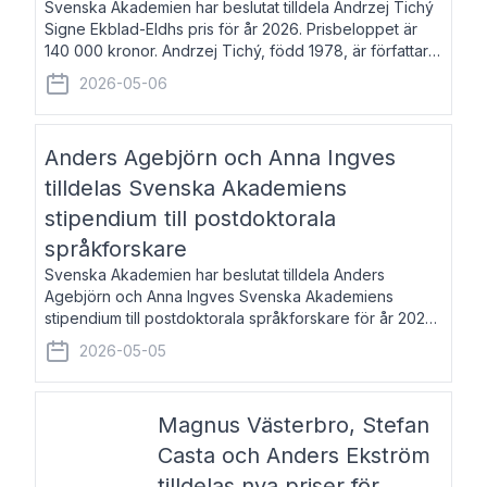
Svenska Akademien har beslutat tilldela Andrzej Tichý
Signe Ekblad-Eldhs pris för år 2026. Prisbeloppet är
140 000 kronor. Andrzej Tichý, född 1978, är författare
och kulturskribent. Han debuterade 2005 med den
2026-05-06
lovordade romanen Sex liter l
Anders Agebjörn och Anna Ingves
tilldelas Svenska Akademiens
stipendium till postdoktorala
språkforskare
Svenska Akademien har beslutat tilldela Anders
Agebjörn och Anna Ingves Svenska Akademiens
stipendium till postdoktorala språkforskare för år 2026.
Stipendiebeloppet är 75 000 kronor per mottagare.
2026-05-05
Anders Agebjörn, född 1984, är universitet
Magnus Västerbro, Stefan
Casta och Anders Ekström
tilldelas nya priser för