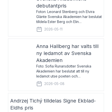
debutantpris
Foton: Leonard Stenberg och Elvira
Glänte Svenska Akademien har beslutat
tilldela Ester Berg och Elin
Michaelsdotter Svenska Akademiens
2026-05-11
debutantpris för år 2026. Priset är
nyinstiftat och syftar till att lyfta fram
intressanta och löftesrik
Anna Hallberg har valts till
ny ledamot av Svenska
Akademien
Foto: Sofia Runarsdotter Svenska
Akademien har beslutat att till ny
ledamot utse poeten och
litteraturkritikern Anna Hallberg. Hon
2026-05-08
efterträder poeten Tua Forsström på
stol 18 och kommer att ta sitt inträde vid
Akademiens högtidssammankomst
Andrzej Tichý tilldelas Signe Ekblad-
Eldhs pris