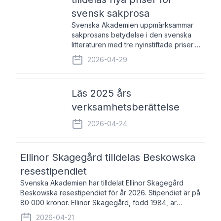
svensk sakprosa
Svenska Akademien uppmärksammar
sakprosans betydelse i den svenska
litteraturen med tre nyinstiftade priser:
Svenska Akademiens pris till
2026-04-29
framstående författare av svensk
sakprosa som i år går till Magnus
Västerbro, Svenska Akademiens pris
Läs 2025 års
verksamhetsberättelse
2026-04-24
Ellinor Skagegård tilldelas Beskowska
resestipendiet
Svenska Akademien har tilldelat Ellinor Skagegård
Beskowska resestipendiet för år 2026. Stipendiet är på
80 000 kronor. Ellinor Skagegård, född 1984, är
författare, journalist och musiker. Hon skriver
2026-04-21