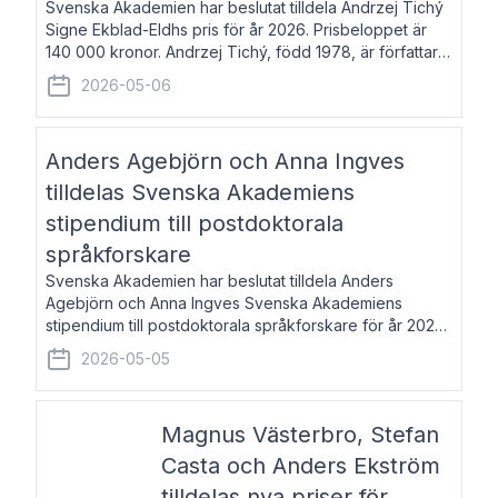
Svenska Akademien har beslutat tilldela Andrzej Tichý
Signe Ekblad-Eldhs pris för år 2026. Prisbeloppet är
140 000 kronor. Andrzej Tichý, född 1978, är författare
och kulturskribent. Han debuterade 2005 med den
2026-05-06
lovordade romanen Sex liter l
Anders Agebjörn och Anna Ingves
tilldelas Svenska Akademiens
stipendium till postdoktorala
språkforskare
Svenska Akademien har beslutat tilldela Anders
Agebjörn och Anna Ingves Svenska Akademiens
stipendium till postdoktorala språkforskare för år 2026.
Stipendiebeloppet är 75 000 kronor per mottagare.
2026-05-05
Anders Agebjörn, född 1984, är universitet
Magnus Västerbro, Stefan
Casta och Anders Ekström
tilldelas nya priser för