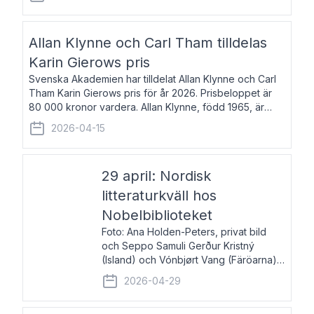
återkommande för Svenska Dagbladet, Ups
Allan Klynne och Carl Tham tilldelas
Karin Gierows pris
Svenska Akademien har tilldelat Allan Klynne och Carl
Tham Karin Gierows pris för år 2026. Prisbeloppet är
80 000 kronor vardera. Allan Klynne, född 1965, är
arkeolog, författare, översättare och fil.dr i antikens
2026-04-15
kultur och samhällsliv. Ut
29 april: Nordisk
litteraturkväll hos
Nobelbiblioteket
Foto: Ana Holden-Peters, privat bild
och Seppo Samuli Gerður Kristný
(Island) och Vónbjørt Vang (Färöarna)
läser ur sina verk och samtalar med
2026-04-29
John Swedenmark. De läser upp på
färöiska, isländska och svenska och