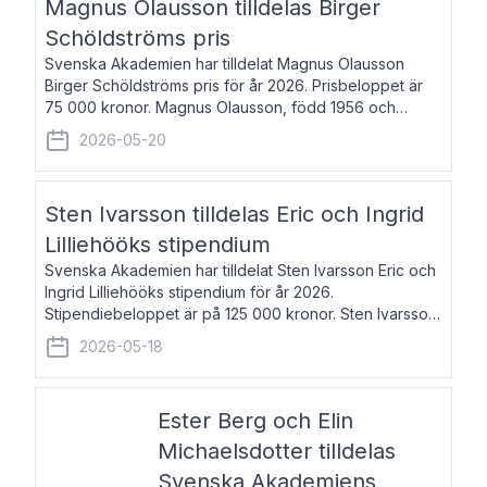
Magnus Olausson tilldelas Birger
Schöldströms pris
Svenska Akademien har tilldelat Magnus Olausson
Birger Schöldströms pris för år 2026. Prisbeloppet är
75 000 kronor. Magnus Olausson, född 1956 och
bosatt i Stockholm, är konstvetare, museiman och
2026-05-20
hovman. Han disputerade 1993 vid Uppsala un
Sten Ivarsson tilldelas Eric och Ingrid
Lilliehööks stipendium
Svenska Akademien har tilldelat Sten Ivarsson Eric och
Ingrid Lilliehööks stipendium för år 2026.
Stipendiebeloppet är på 125 000 kronor. Sten Ivarsson,
född 1979, är mediateksamordnare vid
2026-05-18
Söderslättsgymnasiet i Trelleborg. Här har han på
Ester Berg och Elin
Michaelsdotter tilldelas
Svenska Akademiens