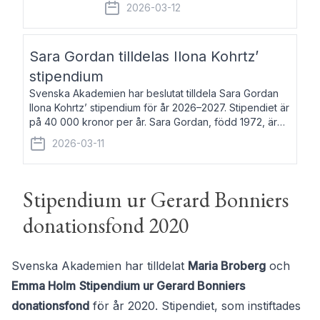
fem av de kungliga akademierna det så
2026-03-12
kallade Bernadotteprogrammet med
syfte att genom stipendier erbjuda stöd
och fortbildning till fo
Sara Gordan tilldelas Ilona Kohrtz’
stipendium
Svenska Akademien har beslutat tilldela Sara Gordan
Ilona Kohrtz’ stipendium för år 2026–2027. Stipendiet är
på 40 000 kronor per år. Sara Gordan, född 1972, är
författare och översättare. Hon debuterade 2006 med
2026-03-11
det prosalyriska verket En
Stipendium ur Gerard Bonniers
donationsfond 2020
Svenska Akademien har tilldelat
Maria Broberg
och
Emma Holm
Stipendium ur Gerard Bonniers
donationsfond
för år 2020. Stipendiet, som instiftades