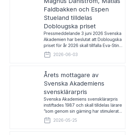
Magnus Dahlström, Matias
Faldbakken och Espen
Stueland tilldelas
Doblougska priset
Pressmeddelande 3 juni 2026 Svenska
Akademien har beslutat att Doblougska
priset för år 2026 skall tillfalla Eva-Stina
Byggmästar, Magnus Dahlström, Matias
2026-06-03
Faldbakken samt Espen Stueland.
Prisbeloppet är 200 000 svenska
kronor per mottagare
Årets mottagare av
Svenska Akademiens
svensklärarpris
Svenska Akademiens svensklärarpris
instiftades 1987 och skall tilldelas lärare
”som genom sin gärning har stimulerat
intresset hos unga människor för
2026-05-25
svenska språket och litteraturen”.
Prisutdelning och samtal med