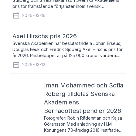
Gullberg och Gisela Håkansson Svenska Akademiens
pris för framstående förtjänster inom svensk
språkforskning och språkvård till minne av Carl Gabriel
2026-03-16
och Karin Forsberg för år 2026. Prissumma
Axel Hirschs pris 2026
Svenska Akademien har beslutat tilldela Johan Erséus,
Douglas Feuk och Fredrik Sjöberg Axel Hirschs pris för
år 2026. Prisbeloppet är på 125 000 kronor vardera.
Johan Erséus, född 1959, är fackboksförfattare och
2026-03-12
journalist med mångårigt för
Iman Mohammed och Sofia
Roberg tilldelas Svenska
Akademiens
Bernadottestipendier 2026
Fotografer: Robin Rådenman och Kajsa
Göransson Med anledning av H.M.
Konungens 70-årsdag 2016 instiftade