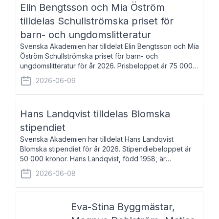
Elin Bengtsson och Mia Öström
tilldelas Schullströmska priset för
barn- och ungdomslitteratur
Svenska Akademien har tilldelat Elin Bengtsson och Mia
Öström Schullströmska priset för barn- och
ungdomslitteratur för år 2026. Prisbeloppet är 75 000
kronor vardera. Elin Bengtsson, född 1987, är författare
2026-06-09
och forskare i genusvetenskap.
Hans Landqvist tilldelas Blomska
stipendiet
Svenska Akademien har tilldelat Hans Landqvist
Blomska stipendiet för år 2026. Stipendiebeloppet är
50 000 kronor. Hans Landqvist, född 1958, är
professor i svenska vid Göteborgs universitet. Han
2026-06-08
disputerade år 2000 på avhandlingen Författn
Eva-Stina Byggmästar,