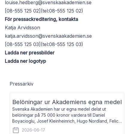
louise.hedberg@svenskaakademien.se
[08-555 125 02](tel:08-555 125 02)
För pressackreditering, kontakta
Katja Arvidsson
katja.arvidsson@svenskaakademien.se
[08-555 125 03](tel:08-555 125 03)
Ladda ner pressbilder
Ladda ner logotyp
Pressarkiv
Belöningar ur Akademiens egna medel
Svenska Akademien har ur egna medel delat ut
belöningar på 75 000 kronor vardera till Daniel
Boyacioglu, Josef Kleinheinrich, Hugo Nordland, Felicia
Stenroth och Svante Strandberg. Daniel Boyacioglu,
2026-06-17
född 1981, är poet och scenartist. Josef