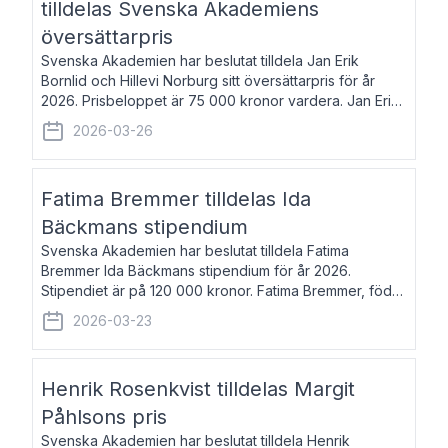
tilldelas Svenska Akademiens
översättarpris
Svenska Akademien har beslutat tilldela Jan Erik
Bornlid och Hillevi Norburg sitt översättarpris för år
2026. Prisbeloppet är 75 000 kronor vardera. Jan Erik
Bornlid, född 1947, är översättare från tyska. Han är
2026-03-26
främst känd för sina översät
Fatima Bremmer tilldelas Ida
Bäckmans stipendium
Svenska Akademien har beslutat tilldela Fatima
Bremmer Ida Bäckmans stipendium för år 2026.
Stipendiet är på 120 000 kronor. Fatima Bremmer, född
1977, är journalist och författare. Hon utkom i fjol med
2026-03-23
boken Ligan. Klarakvarterens blodsyst
Henrik Rosenkvist tilldelas Margit
Påhlsons pris
Svenska Akademien har beslutat tilldela Henrik