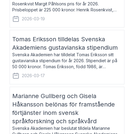
Rosenkvist Margit Påhlsons pris för år 2026.
Prisbeloppet är 225 000 kronor. Henrik Rosenkvist,
född 1965, är professor i nordiska språk vid Göteborgs
2026-03-19
universitet. Han disputerade 2004 på avhan
Tomas Eriksson tilldelas Svenska
Akademiens gustavianska stipendium
Svenska Akademien har tilldelat Tomas Eriksson sitt
gustavianska stipendium för år 2026. Stipendiet är på
50 000 kronor. Tomas Eriksson, född 1986, är
projektledare inom marknadsföring och författare och
2026-03-17
utkom i fjol med boken Syndabocken.
Marianne Gullberg och Gisela
Håkansson belönas för framstående
förtjänster inom svensk
språkforskning och språkvård
Svenska Akademien har beslutat tilldela Marianne