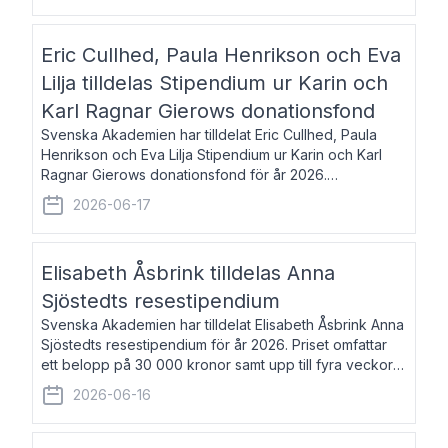
Eric Cullhed, Paula Henrikson och Eva
Lilja tilldelas Stipendium ur Karin och
Karl Ragnar Gierows donationsfond
Svenska Akademien har tilldelat Eric Cullhed, Paula
Henrikson och Eva Lilja Stipendium ur Karin och Karl
Ragnar Gierows donationsfond för år 2026.
Stipendiebeloppet är på 70 000 kronor vardera. Eric
2026-06-17
Cullhed, född 1985, är professor i grekis
Elisabeth Åsbrink tilldelas Anna
Sjöstedts resestipendium
Svenska Akademien har tilldelat Elisabeth Åsbrink Anna
Sjöstedts resestipendium för år 2026. Priset omfattar
ett belopp på 30 000 kronor samt upp till fyra veckors
fri vistelse i Akademiens lägenhet i Berlin. Elisabeth
2026-06-16
Åsbrink, född 1965 oc