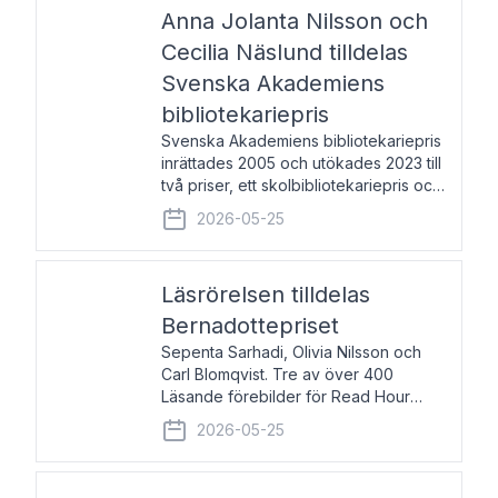
pristagarna äger rum under
Anna Jolanta Nilsson och
Cecilia Näslund tilldelas
Svenska Akademiens
bibliotekariepris
Svenska Akademiens bibliotekariepris
inrättades 2005 och utökades 2023 till
två priser, ett skolbibliotekariepris och
ett folkbibliotekariepris. Priserna skall
2026-05-25
tilldelas bibliotekarier vid svenska folk-
och skolbibliotek som gjort värdefull
Läsrörelsen tilldelas
Bernadottepriset
Sepenta Sarhadi, Olivia Nilsson och
Carl Blomqvist. Tre av över 400
Läsande förebilder för Read Hour
Sverige. Foto: Michael Wall. Den ideella
2026-05-25
föreningen Läsrörelsen tilldelas
Bernadottepriset 2026 för att den
under ett kvarts sekel gjort re