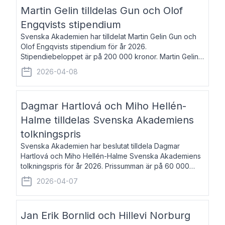
talar om språk och poesi – o
Martin Gelin tilldelas Gun och Olof
Engqvists stipendium
Svenska Akademien har tilldelat Martin Gelin Gun och
Olof Engqvists stipendium för år 2026.
Stipendiebeloppet är på 200 000 kronor. Martin Gelin,
född 1978, är journalist och författare. Han lever
2026-04-08
numera i Paris men var under många år bosat
Dagmar Hartlová och Miho Hellén-
Halme tilldelas Svenska Akademiens
tolkningspris
Svenska Akademien har beslutat tilldela Dagmar
Hartlová och Miho Hellén-Halme Svenska Akademiens
tolkningspris för år 2026. Prissumman är på 60 000
kronor var. Dagmar Hartlová, född 1951, översätter
2026-04-07
huvudsakligen från svenska till tjeckiska
Jan Erik Bornlid och Hillevi Norburg