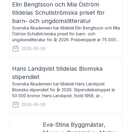
Elin Bengtsson och Mia Öström
tilldelas Schullströmska priset för
barn- och ungdomslitteratur
Svenska Akademien har tilldelat Elin Bengtsson och Mia
Öström Schullströmska priset för barn- och
ungdomslitteratur för år 2026. Prisbeloppet är 75 000
kronor vardera. Elin Bengtsson, född 1987, är författare
2026-06-09
och forskare i genusvetenskap.
Hans Landqvist tilldelas Blomska
stipendiet
Svenska Akademien har tilldelat Hans Landqvist
Blomska stipendiet för år 2026. Stipendiebeloppet är
50 000 kronor. Hans Landqvist, född 1958, är
professor i svenska vid Göteborgs universitet. Han
2026-06-08
disputerade år 2000 på avhandlingen Författn
Eva-Stina Byggmästar,