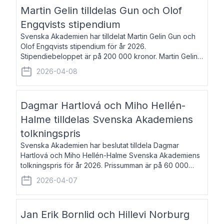
talar om språk och poesi – o
Martin Gelin tilldelas Gun och Olof
Engqvists stipendium
Svenska Akademien har tilldelat Martin Gelin Gun och
Olof Engqvists stipendium för år 2026.
Stipendiebeloppet är på 200 000 kronor. Martin Gelin,
född 1978, är journalist och författare. Han lever
2026-04-08
numera i Paris men var under många år bosat
Dagmar Hartlová och Miho Hellén-
Halme tilldelas Svenska Akademiens
tolkningspris
Svenska Akademien har beslutat tilldela Dagmar
Hartlová och Miho Hellén-Halme Svenska Akademiens
tolkningspris för år 2026. Prissumman är på 60 000
kronor var. Dagmar Hartlová, född 1951, översätter
2026-04-07
huvudsakligen från svenska till tjeckiska
Jan Erik Bornlid och Hillevi Norburg