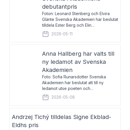
debutantpris
Foton: Leonard Stenberg och Elvira
Glänte Svenska Akademien har beslutat
tilldela Ester Berg och Elin
Michaelsdotter Svenska Akademiens
2026-05-11
debutantpris för år 2026. Priset är
nyinstiftat och syftar till att lyfta fram
intressanta och löftesrik
Anna Hallberg har valts till
ny ledamot av Svenska
Akademien
Foto: Sofia Runarsdotter Svenska
Akademien har beslutat att till ny
ledamot utse poeten och
litteraturkritikern Anna Hallberg. Hon
2026-05-08
efterträder poeten Tua Forsström på
stol 18 och kommer att ta sitt inträde vid
Akademiens högtidssammankomst
Andrzej Tichý tilldelas Signe Ekblad-
Eldhs pris