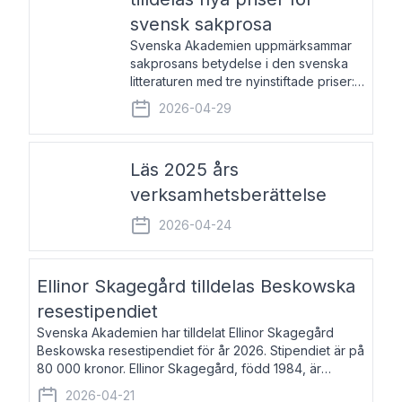
svensk sakprosa
Svenska Akademien uppmärksammar
sakprosans betydelse i den svenska
litteraturen med tre nyinstiftade priser:
Svenska Akademiens pris till
2026-04-29
framstående författare av svensk
sakprosa som i år går till Magnus
Västerbro, Svenska Akademiens pris
Läs 2025 års
verksamhetsberättelse
2026-04-24
Ellinor Skagegård tilldelas Beskowska
resestipendiet
Svenska Akademien har tilldelat Ellinor Skagegård
Beskowska resestipendiet för år 2026. Stipendiet är på
80 000 kronor. Ellinor Skagegård, född 1984, är
författare, journalist och musiker. Hon skriver
2026-04-21