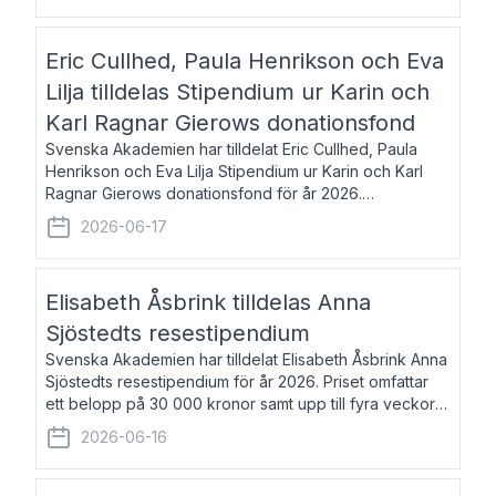
Eric Cullhed, Paula Henrikson och Eva
Lilja tilldelas Stipendium ur Karin och
Karl Ragnar Gierows donationsfond
Svenska Akademien har tilldelat Eric Cullhed, Paula
Henrikson och Eva Lilja Stipendium ur Karin och Karl
Ragnar Gierows donationsfond för år 2026.
Stipendiebeloppet är på 70 000 kronor vardera. Eric
2026-06-17
Cullhed, född 1985, är professor i grekis
Elisabeth Åsbrink tilldelas Anna
Sjöstedts resestipendium
Svenska Akademien har tilldelat Elisabeth Åsbrink Anna
Sjöstedts resestipendium för år 2026. Priset omfattar
ett belopp på 30 000 kronor samt upp till fyra veckors
fri vistelse i Akademiens lägenhet i Berlin. Elisabeth
2026-06-16
Åsbrink, född 1965 oc