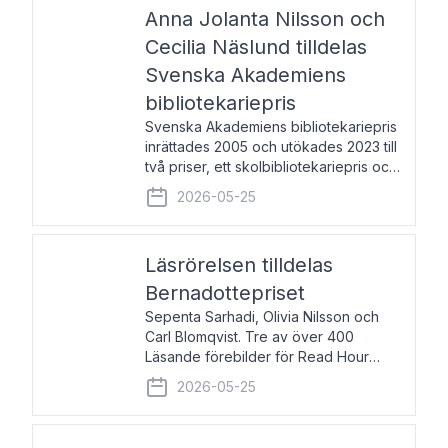
pristagarna äger rum under
Anna Jolanta Nilsson och
Cecilia Näslund tilldelas
Svenska Akademiens
bibliotekariepris
Svenska Akademiens bibliotekariepris
inrättades 2005 och utökades 2023 till
två priser, ett skolbibliotekariepris och
ett folkbibliotekariepris. Priserna skall
2026-05-25
tilldelas bibliotekarier vid svenska folk-
och skolbibliotek som gjort värdefull
Läsrörelsen tilldelas
Bernadottepriset
Sepenta Sarhadi, Olivia Nilsson och
Carl Blomqvist. Tre av över 400
Läsande förebilder för Read Hour
Sverige. Foto: Michael Wall. Den ideella
2026-05-25
föreningen Läsrörelsen tilldelas
Bernadottepriset 2026 för att den
under ett kvarts sekel gjort re