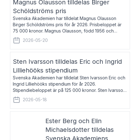
Magnus Olausson tilldelas Birger
Schöldströms pris
Svenska Akademien har tilldelat Magnus Olausson
Birger Schöldströms pris för år 2026. Prisbeloppet är
75 000 kronor. Magnus Olausson, född 1956 och
bosatt i Stockholm, är konstvetare, museiman och
2026-05-20
hovman. Han disputerade 1993 vid Uppsala un
Sten Ivarsson tilldelas Eric och Ingrid
Lilliehööks stipendium
Svenska Akademien har tilldelat Sten Ivarsson Eric och
Ingrid Lilliehööks stipendium för år 2026.
Stipendiebeloppet är på 125 000 kronor. Sten Ivarsson,
född 1979, är mediateksamordnare vid
2026-05-18
Söderslättsgymnasiet i Trelleborg. Här har han på
Ester Berg och Elin
Michaelsdotter tilldelas
Svenska Akademiens