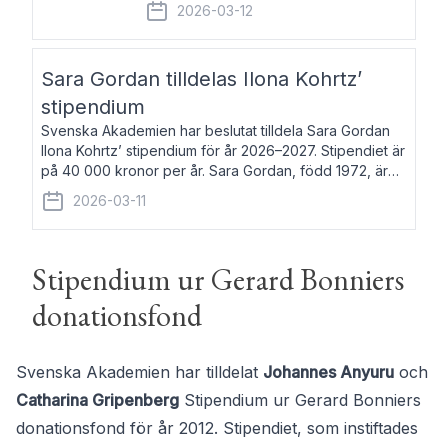
fem av de kungliga akademierna det så
2026-03-12
kallade Bernadotteprogrammet med
syfte att genom stipendier erbjuda stöd
och fortbildning till fo
Sara Gordan tilldelas Ilona Kohrtz’
stipendium
Svenska Akademien har beslutat tilldela Sara Gordan
Ilona Kohrtz’ stipendium för år 2026–2027. Stipendiet är
på 40 000 kronor per år. Sara Gordan, född 1972, är
författare och översättare. Hon debuterade 2006 med
2026-03-11
det prosalyriska verket En
Stipendium ur Gerard Bonniers
donationsfond
Svenska Akademien har tilldelat
Johannes Anyuru
och
Catharina Gripenberg
Stipendium ur Gerard Bonniers
donationsfond för år 2012. Stipendiet, som instiftades