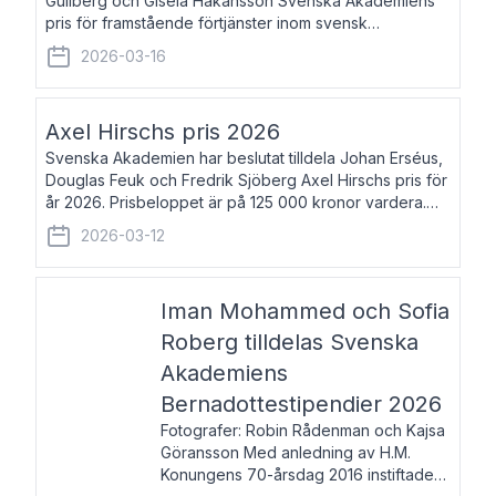
Gullberg och Gisela Håkansson Svenska Akademiens
pris för framstående förtjänster inom svensk
språkforskning och språkvård till minne av Carl Gabriel
2026-03-16
och Karin Forsberg för år 2026. Prissumma
Axel Hirschs pris 2026
Svenska Akademien har beslutat tilldela Johan Erséus,
Douglas Feuk och Fredrik Sjöberg Axel Hirschs pris för
år 2026. Prisbeloppet är på 125 000 kronor vardera.
Johan Erséus, född 1959, är fackboksförfattare och
2026-03-12
journalist med mångårigt för
Iman Mohammed och Sofia
Roberg tilldelas Svenska
Akademiens
Bernadottestipendier 2026
Fotografer: Robin Rådenman och Kajsa
Göransson Med anledning av H.M.
Konungens 70-årsdag 2016 instiftade