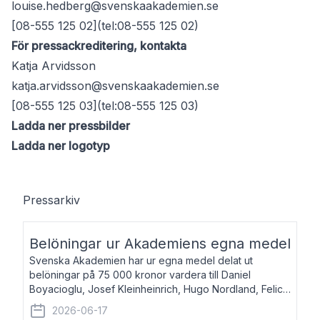
louise.hedberg@svenskaakademien.se
[08-555 125 02](tel:08-555 125 02)
För pressackreditering, kontakta
Katja Arvidsson
katja.arvidsson@svenskaakademien.se
[08-555 125 03](tel:08-555 125 03)
Ladda ner pressbilder
Ladda ner logotyp
Pressarkiv
Belöningar ur Akademiens egna medel
Svenska Akademien har ur egna medel delat ut
belöningar på 75 000 kronor vardera till Daniel
Boyacioglu, Josef Kleinheinrich, Hugo Nordland, Felicia
Stenroth och Svante Strandberg. Daniel Boyacioglu,
2026-06-17
född 1981, är poet och scenartist. Josef