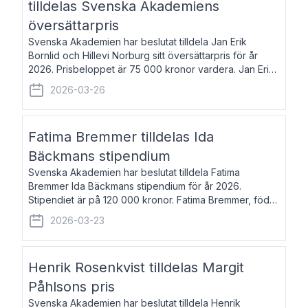
tilldelas Svenska Akademiens
översättarpris
Svenska Akademien har beslutat tilldela Jan Erik
Bornlid och Hillevi Norburg sitt översättarpris för år
2026. Prisbeloppet är 75 000 kronor vardera. Jan Erik
Bornlid, född 1947, är översättare från tyska. Han är
2026-03-26
främst känd för sina översät
Fatima Bremmer tilldelas Ida
Bäckmans stipendium
Svenska Akademien har beslutat tilldela Fatima
Bremmer Ida Bäckmans stipendium för år 2026.
Stipendiet är på 120 000 kronor. Fatima Bremmer, född
1977, är journalist och författare. Hon utkom i fjol med
2026-03-23
boken Ligan. Klarakvarterens blodsyst
Henrik Rosenkvist tilldelas Margit
Påhlsons pris
Svenska Akademien har beslutat tilldela Henrik