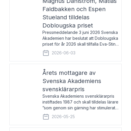
Magnus Dahlström, Matias
Faldbakken och Espen
Stueland tilldelas
Doblougska priset
Pressmeddelande 3 juni 2026 Svenska
Akademien har beslutat att Doblougska
priset för år 2026 skall tillfalla Eva-Stina
Byggmästar, Magnus Dahlström, Matias
2026-06-03
Faldbakken samt Espen Stueland.
Prisbeloppet är 200 000 svenska
kronor per mottagare
Årets mottagare av
Svenska Akademiens
svensklärarpris
Svenska Akademiens svensklärarpris
instiftades 1987 och skall tilldelas lärare
”som genom sin gärning har stimulerat
intresset hos unga människor för
2026-05-25
svenska språket och litteraturen”.
Prisutdelning och samtal med