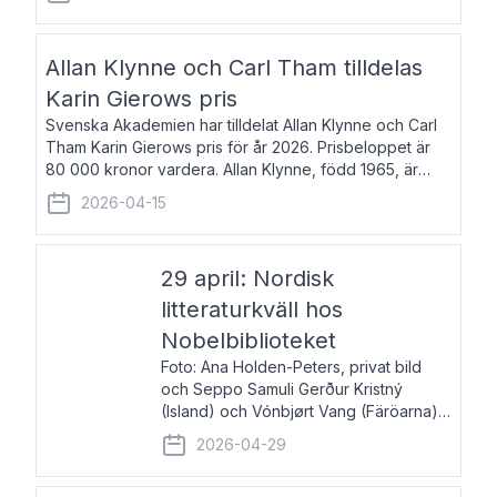
återkommande för Svenska Dagbladet, Ups
Allan Klynne och Carl Tham tilldelas
Karin Gierows pris
Svenska Akademien har tilldelat Allan Klynne och Carl
Tham Karin Gierows pris för år 2026. Prisbeloppet är
80 000 kronor vardera. Allan Klynne, född 1965, är
arkeolog, författare, översättare och fil.dr i antikens
2026-04-15
kultur och samhällsliv. Ut
29 april: Nordisk
litteraturkväll hos
Nobelbiblioteket
Foto: Ana Holden-Peters, privat bild
och Seppo Samuli Gerður Kristný
(Island) och Vónbjørt Vang (Färöarna)
läser ur sina verk och samtalar med
2026-04-29
John Swedenmark. De läser upp på
färöiska, isländska och svenska och