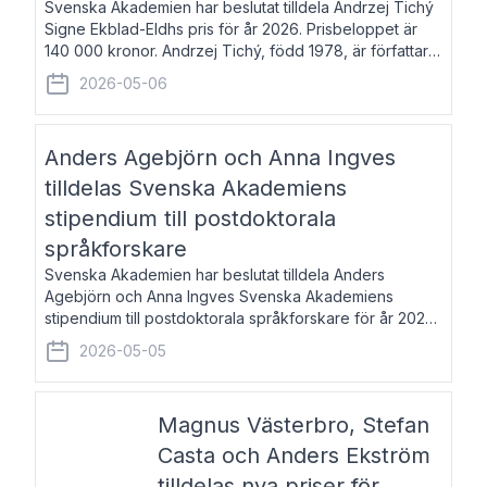
Svenska Akademien har beslutat tilldela Andrzej Tichý
Signe Ekblad-Eldhs pris för år 2026. Prisbeloppet är
140 000 kronor. Andrzej Tichý, född 1978, är författare
och kulturskribent. Han debuterade 2005 med den
2026-05-06
lovordade romanen Sex liter l
Anders Agebjörn och Anna Ingves
tilldelas Svenska Akademiens
stipendium till postdoktorala
språkforskare
Svenska Akademien har beslutat tilldela Anders
Agebjörn och Anna Ingves Svenska Akademiens
stipendium till postdoktorala språkforskare för år 2026.
Stipendiebeloppet är 75 000 kronor per mottagare.
2026-05-05
Anders Agebjörn, född 1984, är universitet
Magnus Västerbro, Stefan
Casta och Anders Ekström
tilldelas nya priser för