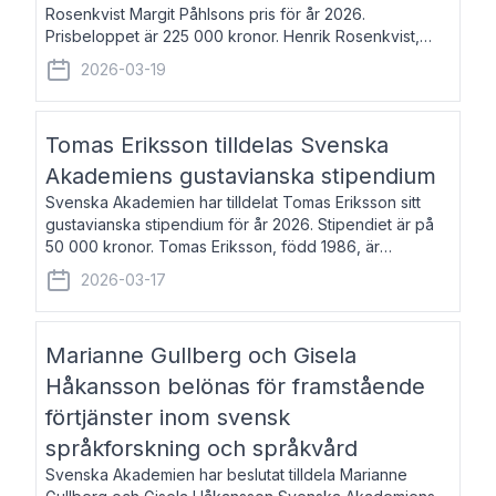
Rosenkvist Margit Påhlsons pris för år 2026.
Prisbeloppet är 225 000 kronor. Henrik Rosenkvist,
född 1965, är professor i nordiska språk vid Göteborgs
2026-03-19
universitet. Han disputerade 2004 på avhan
Tomas Eriksson tilldelas Svenska
Akademiens gustavianska stipendium
Svenska Akademien har tilldelat Tomas Eriksson sitt
gustavianska stipendium för år 2026. Stipendiet är på
50 000 kronor. Tomas Eriksson, född 1986, är
projektledare inom marknadsföring och författare och
2026-03-17
utkom i fjol med boken Syndabocken.
Marianne Gullberg och Gisela
Håkansson belönas för framstående
förtjänster inom svensk
språkforskning och språkvård
Svenska Akademien har beslutat tilldela Marianne