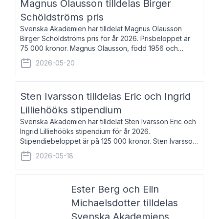
Magnus Olausson tilldelas Birger
Schöldströms pris
Svenska Akademien har tilldelat Magnus Olausson
Birger Schöldströms pris för år 2026. Prisbeloppet är
75 000 kronor. Magnus Olausson, född 1956 och
bosatt i Stockholm, är konstvetare, museiman och
2026-05-20
hovman. Han disputerade 1993 vid Uppsala un
Sten Ivarsson tilldelas Eric och Ingrid
Lilliehööks stipendium
Svenska Akademien har tilldelat Sten Ivarsson Eric och
Ingrid Lilliehööks stipendium för år 2026.
Stipendiebeloppet är på 125 000 kronor. Sten Ivarsson,
född 1979, är mediateksamordnare vid
2026-05-18
Söderslättsgymnasiet i Trelleborg. Här har han på
Ester Berg och Elin
Michaelsdotter tilldelas
Svenska Akademiens