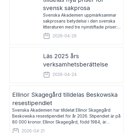
svensk sakprosa
Svenska Akademien uppmärksammar
sakprosans betydelse i den svenska
litteraturen med tre nyinstiftade priser:
Svenska Akademiens pris till
2026-04-29
framstående författare av svensk
sakprosa som i år går till Magnus
Västerbro, Svenska Akademiens pris
Läs 2025 års
verksamhetsberättelse
2026-04-24
Ellinor Skagegård tilldelas Beskowska
resestipendiet
Svenska Akademien har tilldelat Ellinor Skagegård
Beskowska resestipendiet för år 2026. Stipendiet är på
80 000 kronor. Ellinor Skagegård, född 1984, är
författare, journalist och musiker. Hon skriver
2026-04-21