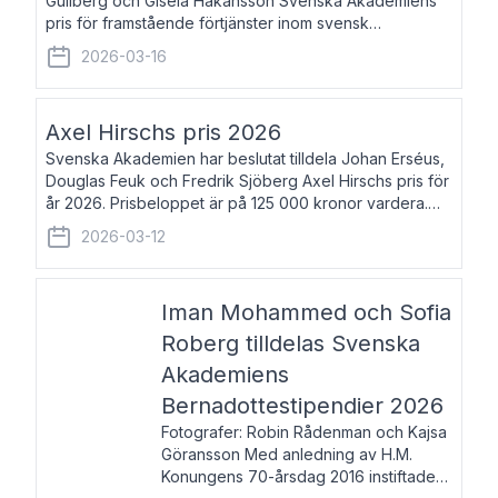
Gullberg och Gisela Håkansson Svenska Akademiens
pris för framstående förtjänster inom svensk
språkforskning och språkvård till minne av Carl Gabriel
2026-03-16
och Karin Forsberg för år 2026. Prissumma
Axel Hirschs pris 2026
Svenska Akademien har beslutat tilldela Johan Erséus,
Douglas Feuk och Fredrik Sjöberg Axel Hirschs pris för
år 2026. Prisbeloppet är på 125 000 kronor vardera.
Johan Erséus, född 1959, är fackboksförfattare och
2026-03-12
journalist med mångårigt för
Iman Mohammed och Sofia
Roberg tilldelas Svenska
Akademiens
Bernadottestipendier 2026
Fotografer: Robin Rådenman och Kajsa
Göransson Med anledning av H.M.
Konungens 70-årsdag 2016 instiftade