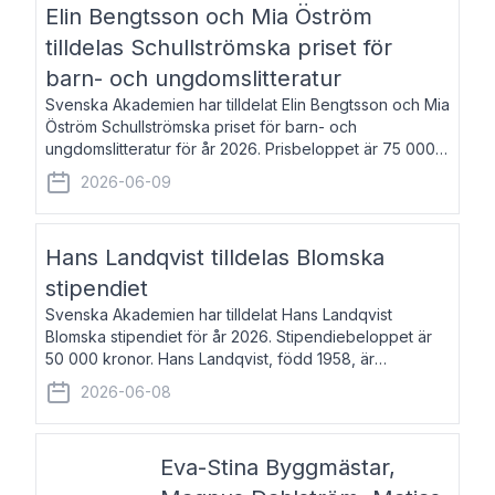
Elin Bengtsson och Mia Öström
tilldelas Schullströmska priset för
barn- och ungdomslitteratur
Svenska Akademien har tilldelat Elin Bengtsson och Mia
Öström Schullströmska priset för barn- och
ungdomslitteratur för år 2026. Prisbeloppet är 75 000
kronor vardera. Elin Bengtsson, född 1987, är författare
2026-06-09
och forskare i genusvetenskap.
Hans Landqvist tilldelas Blomska
stipendiet
Svenska Akademien har tilldelat Hans Landqvist
Blomska stipendiet för år 2026. Stipendiebeloppet är
50 000 kronor. Hans Landqvist, född 1958, är
professor i svenska vid Göteborgs universitet. Han
2026-06-08
disputerade år 2000 på avhandlingen Författn
Eva-Stina Byggmästar,