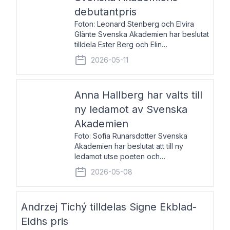
debutantpris
Foton: Leonard Stenberg och Elvira
Glänte Svenska Akademien har beslutat
tilldela Ester Berg och Elin
Michaelsdotter Svenska Akademiens
2026-05-11
debutantpris för år 2026. Priset är
nyinstiftat och syftar till att lyfta fram
intressanta och löftesrik
Anna Hallberg har valts till
ny ledamot av Svenska
Akademien
Foto: Sofia Runarsdotter Svenska
Akademien har beslutat att till ny
ledamot utse poeten och
litteraturkritikern Anna Hallberg. Hon
2026-05-08
efterträder poeten Tua Forsström på
stol 18 och kommer att ta sitt inträde vid
Akademiens högtidssammankomst
Andrzej Tichý tilldelas Signe Ekblad-
Eldhs pris