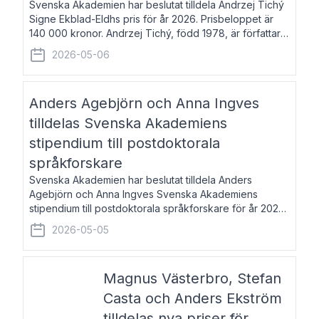
Svenska Akademien har beslutat tilldela Andrzej Tichý
Signe Ekblad-Eldhs pris för år 2026. Prisbeloppet är
140 000 kronor. Andrzej Tichý, född 1978, är författare
och kulturskribent. Han debuterade 2005 med den
2026-05-06
lovordade romanen Sex liter l
Anders Agebjörn och Anna Ingves
tilldelas Svenska Akademiens
stipendium till postdoktorala
språkforskare
Svenska Akademien har beslutat tilldela Anders
Agebjörn och Anna Ingves Svenska Akademiens
stipendium till postdoktorala språkforskare för år 2026.
Stipendiebeloppet är 75 000 kronor per mottagare.
2026-05-05
Anders Agebjörn, född 1984, är universitet
Magnus Västerbro, Stefan
Casta och Anders Ekström
tilldelas nya priser för