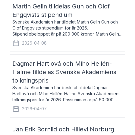
talar om språk och poesi – o
Martin Gelin tilldelas Gun och Olof
Engqvists stipendium
Svenska Akademien har tilldelat Martin Gelin Gun och
Olof Engqvists stipendium för år 2026.
Stipendiebeloppet är på 200 000 kronor. Martin Gelin,
född 1978, är journalist och författare. Han lever
2026-04-08
numera i Paris men var under många år bosat
Dagmar Hartlová och Miho Hellén-
Halme tilldelas Svenska Akademiens
tolkningspris
Svenska Akademien har beslutat tilldela Dagmar
Hartlová och Miho Hellén-Halme Svenska Akademiens
tolkningspris för år 2026. Prissumman är på 60 000
kronor var. Dagmar Hartlová, född 1951, översätter
2026-04-07
huvudsakligen från svenska till tjeckiska
Jan Erik Bornlid och Hillevi Norburg