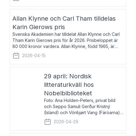
återkommande för Svenska Dagbladet, Ups
Allan Klynne och Carl Tham tilldelas
Karin Gierows pris
Svenska Akademien har tilldelat Allan Klynne och Carl
Tham Karin Gierows pris för år 2026. Prisbeloppet är
80 000 kronor vardera. Allan Klynne, född 1965, är
arkeolog, författare, översättare och fil.dr i antikens
2026-04-15
kultur och samhällsliv. Ut
29 april: Nordisk
litteraturkväll hos
Nobelbiblioteket
Foto: Ana Holden-Peters, privat bild
och Seppo Samuli Gerður Kristný
(Island) och Vónbjørt Vang (Färöarna)
läser ur sina verk och samtalar med
2026-04-29
John Swedenmark. De läser upp på
färöiska, isländska och svenska och