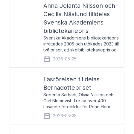
pristagarna äger rum under
Anna Jolanta Nilsson och
Cecilia Näslund tilldelas
Svenska Akademiens
bibliotekariepris
Svenska Akademiens bibliotekariepris
inrättades 2005 och utökades 2023 till
två priser, ett skolbibliotekariepris och
ett folkbibliotekariepris. Priserna skall
2026-05-25
tilldelas bibliotekarier vid svenska folk-
och skolbibliotek som gjort värdefull
Läsrörelsen tilldelas
Bernadottepriset
Sepenta Sarhadi, Olivia Nilsson och
Carl Blomqvist. Tre av över 400
Läsande förebilder för Read Hour
Sverige. Foto: Michael Wall. Den ideella
2026-05-25
föreningen Läsrörelsen tilldelas
Bernadottepriset 2026 för att den
under ett kvarts sekel gjort re