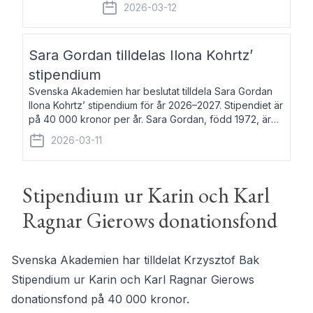
fem av de kungliga akademierna det så
2026-03-12
kallade Bernadotteprogrammet med
syfte att genom stipendier erbjuda stöd
och fortbildning till fo
Sara Gordan tilldelas Ilona Kohrtz’
stipendium
Svenska Akademien har beslutat tilldela Sara Gordan
Ilona Kohrtz’ stipendium för år 2026–2027. Stipendiet är
på 40 000 kronor per år. Sara Gordan, född 1972, är
författare och översättare. Hon debuterade 2006 med
2026-03-11
det prosalyriska verket En
Stipendium ur Karin och Karl
Ragnar Gierows donationsfond
Svenska Akademien har tilldelat Krzysztof Bak
Stipendium ur Karin och Karl Ragnar Gierows
donationsfond på 40 000 kronor.