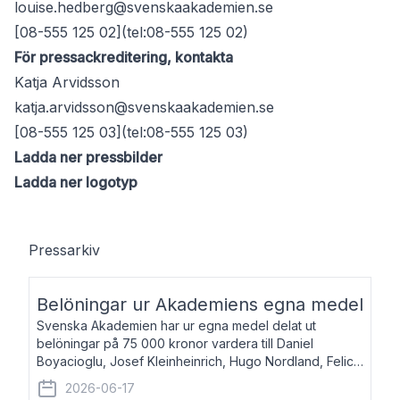
louise.hedberg@svenskaakademien.se
[08-555 125 02](tel:08-555 125 02)
För pressackreditering, kontakta
Katja Arvidsson
katja.arvidsson@svenskaakademien.se
[08-555 125 03](tel:08-555 125 03)
Ladda ner pressbilder
Ladda ner logotyp
Pressarkiv
Belöningar ur Akademiens egna medel
Svenska Akademien har ur egna medel delat ut
belöningar på 75 000 kronor vardera till Daniel
Boyacioglu, Josef Kleinheinrich, Hugo Nordland, Felicia
Stenroth och Svante Strandberg. Daniel Boyacioglu,
2026-06-17
född 1981, är poet och scenartist. Josef