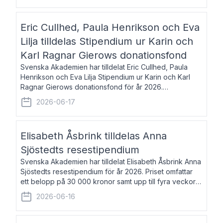
Eric Cullhed, Paula Henrikson och Eva
Lilja tilldelas Stipendium ur Karin och
Karl Ragnar Gierows donationsfond
Svenska Akademien har tilldelat Eric Cullhed, Paula
Henrikson och Eva Lilja Stipendium ur Karin och Karl
Ragnar Gierows donationsfond för år 2026.
Stipendiebeloppet är på 70 000 kronor vardera. Eric
2026-06-17
Cullhed, född 1985, är professor i grekis
Elisabeth Åsbrink tilldelas Anna
Sjöstedts resestipendium
Svenska Akademien har tilldelat Elisabeth Åsbrink Anna
Sjöstedts resestipendium för år 2026. Priset omfattar
ett belopp på 30 000 kronor samt upp till fyra veckors
fri vistelse i Akademiens lägenhet i Berlin. Elisabeth
2026-06-16
Åsbrink, född 1965 oc