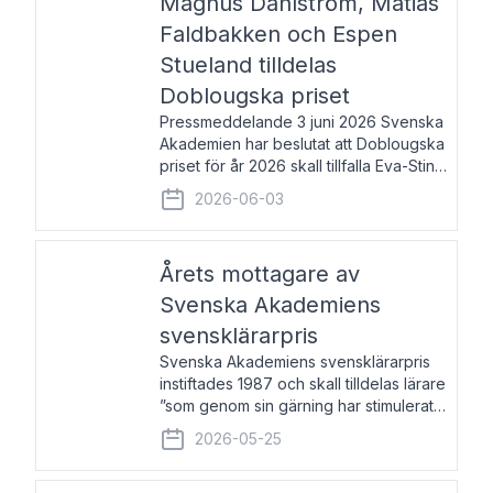
Magnus Dahlström, Matias
Faldbakken och Espen
Stueland tilldelas
Doblougska priset
Pressmeddelande 3 juni 2026 Svenska
Akademien har beslutat att Doblougska
priset för år 2026 skall tillfalla Eva-Stina
Byggmästar, Magnus Dahlström, Matias
2026-06-03
Faldbakken samt Espen Stueland.
Prisbeloppet är 200 000 svenska
kronor per mottagare
Årets mottagare av
Svenska Akademiens
svensklärarpris
Svenska Akademiens svensklärarpris
instiftades 1987 och skall tilldelas lärare
”som genom sin gärning har stimulerat
intresset hos unga människor för
2026-05-25
svenska språket och litteraturen”.
Prisutdelning och samtal med