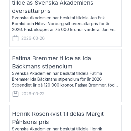
tilldelas Svenska Akademiens
översättarpris
Svenska Akademien har beslutat tilldela Jan Erik
Bornlid och Hillevi Norburg sitt översättarpris för år
2026. Prisbeloppet är 75 000 kronor vardera. Jan Erik
Bornlid, född 1947, är översättare från tyska. Han är
2026-03-26
främst känd för sina översät
Fatima Bremmer tilldelas Ida
Bäckmans stipendium
Svenska Akademien har beslutat tilldela Fatima
Bremmer Ida Bäckmans stipendium för år 2026.
Stipendiet är på 120 000 kronor. Fatima Bremmer, född
1977, är journalist och författare. Hon utkom i fjol med
2026-03-23
boken Ligan. Klarakvarterens blodsyst
Henrik Rosenkvist tilldelas Margit
Påhlsons pris
Svenska Akademien har beslutat tilldela Henrik