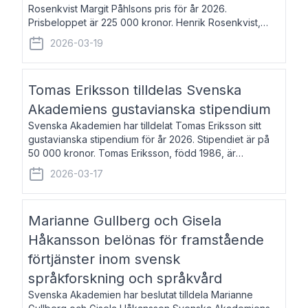
Rosenkvist Margit Påhlsons pris för år 2026.
Prisbeloppet är 225 000 kronor. Henrik Rosenkvist,
född 1965, är professor i nordiska språk vid Göteborgs
2026-03-19
universitet. Han disputerade 2004 på avhan
Tomas Eriksson tilldelas Svenska
Akademiens gustavianska stipendium
Svenska Akademien har tilldelat Tomas Eriksson sitt
gustavianska stipendium för år 2026. Stipendiet är på
50 000 kronor. Tomas Eriksson, född 1986, är
projektledare inom marknadsföring och författare och
2026-03-17
utkom i fjol med boken Syndabocken.
Marianne Gullberg och Gisela
Håkansson belönas för framstående
förtjänster inom svensk
språkforskning och språkvård
Svenska Akademien har beslutat tilldela Marianne