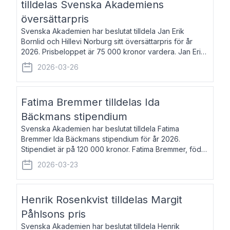
tilldelas Svenska Akademiens
översättarpris
Svenska Akademien har beslutat tilldela Jan Erik
Bornlid och Hillevi Norburg sitt översättarpris för år
2026. Prisbeloppet är 75 000 kronor vardera. Jan Erik
Bornlid, född 1947, är översättare från tyska. Han är
2026-03-26
främst känd för sina översät
Fatima Bremmer tilldelas Ida
Bäckmans stipendium
Svenska Akademien har beslutat tilldela Fatima
Bremmer Ida Bäckmans stipendium för år 2026.
Stipendiet är på 120 000 kronor. Fatima Bremmer, född
1977, är journalist och författare. Hon utkom i fjol med
2026-03-23
boken Ligan. Klarakvarterens blodsyst
Henrik Rosenkvist tilldelas Margit
Påhlsons pris
Svenska Akademien har beslutat tilldela Henrik