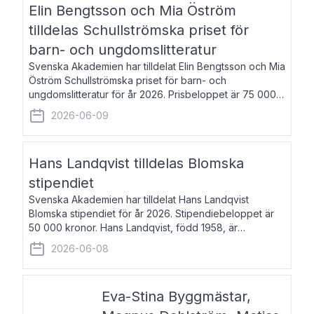
Elin Bengtsson och Mia Öström
tilldelas Schullströmska priset för
barn- och ungdomslitteratur
Svenska Akademien har tilldelat Elin Bengtsson och Mia
Öström Schullströmska priset för barn- och
ungdomslitteratur för år 2026. Prisbeloppet är 75 000
kronor vardera. Elin Bengtsson, född 1987, är författare
2026-06-09
och forskare i genusvetenskap.
Hans Landqvist tilldelas Blomska
stipendiet
Svenska Akademien har tilldelat Hans Landqvist
Blomska stipendiet för år 2026. Stipendiebeloppet är
50 000 kronor. Hans Landqvist, född 1958, är
professor i svenska vid Göteborgs universitet. Han
2026-06-08
disputerade år 2000 på avhandlingen Författn
Eva-Stina Byggmästar,