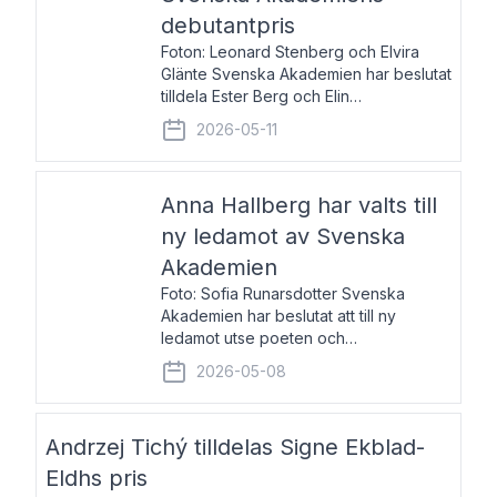
debutantpris
Foton: Leonard Stenberg och Elvira
Glänte Svenska Akademien har beslutat
tilldela Ester Berg och Elin
Michaelsdotter Svenska Akademiens
2026-05-11
debutantpris för år 2026. Priset är
nyinstiftat och syftar till att lyfta fram
intressanta och löftesrik
Anna Hallberg har valts till
ny ledamot av Svenska
Akademien
Foto: Sofia Runarsdotter Svenska
Akademien har beslutat att till ny
ledamot utse poeten och
litteraturkritikern Anna Hallberg. Hon
2026-05-08
efterträder poeten Tua Forsström på
stol 18 och kommer att ta sitt inträde vid
Akademiens högtidssammankomst
Andrzej Tichý tilldelas Signe Ekblad-
Eldhs pris