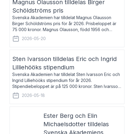
Magnus Olausson tilldelas Birger
Schöldströms pris
Svenska Akademien har tilldelat Magnus Olausson
Birger Schöldströms pris för år 2026. Prisbeloppet är
75 000 kronor. Magnus Olausson, född 1956 och
bosatt i Stockholm, är konstvetare, museiman och
2026-05-20
hovman. Han disputerade 1993 vid Uppsala un
Sten Ivarsson tilldelas Eric och Ingrid
Lilliehööks stipendium
Svenska Akademien har tilldelat Sten Ivarsson Eric och
Ingrid Lilliehööks stipendium för år 2026.
Stipendiebeloppet är på 125 000 kronor. Sten Ivarsson,
född 1979, är mediateksamordnare vid
2026-05-18
Söderslättsgymnasiet i Trelleborg. Här har han på
Ester Berg och Elin
Michaelsdotter tilldelas
Svenska Akademiens