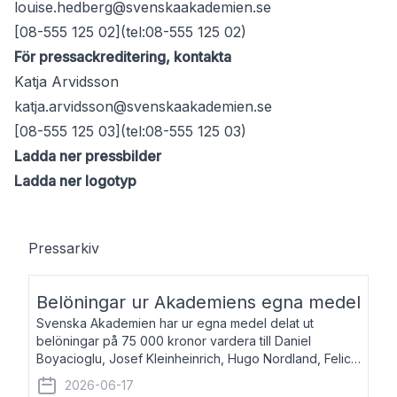
louise.hedberg@svenskaakademien.se
[08-555 125 02](tel:08-555 125 02)
För pressackreditering, kontakta
Katja Arvidsson
katja.arvidsson@svenskaakademien.se
[08-555 125 03](tel:08-555 125 03)
Ladda ner pressbilder
Ladda ner logotyp
Pressarkiv
Belöningar ur Akademiens egna medel
Svenska Akademien har ur egna medel delat ut
belöningar på 75 000 kronor vardera till Daniel
Boyacioglu, Josef Kleinheinrich, Hugo Nordland, Felicia
Stenroth och Svante Strandberg. Daniel Boyacioglu,
2026-06-17
född 1981, är poet och scenartist. Josef