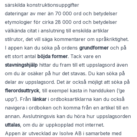
särskilda konstruktionsuppgifter
dateringar av mer än 70 000 ord och betydelser
etymologier för cirka 28 000 ord och betydelser
välkända citat i anslutning till enskilda artiklar
stilrutor, det vill säga kommentarer om språkriktighet.
I appen kan du söka på ordens
grundformer
och på
ett stort antal
böjda former
. Tack vare en
stavningshjälp
hittar du fram till ett uppslagsord även
om du är osäker på hur det stavas. Du kan söka på
delar av uppslagsord. Det är också möjligt att söka på
flerordsuttryck
, till exempel kasta in handduken (’ge
upp’). Från
länkar
i ordboksartiklarna kan du också
navigera i ordboken och komma från en artikel till en
annan. Avslutningsvis kan du höra hur uppslagsorden
uttalas
, om du är uppkopplad mot internet.
Appen är utvecklad av Isolve AB i samarbete med