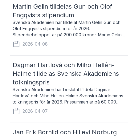
talar om språk och poesi – o
Martin Gelin tilldelas Gun och Olof
Engqvists stipendium
Svenska Akademien har tilldelat Martin Gelin Gun och
Olof Engqvists stipendium för år 2026.
Stipendiebeloppet är på 200 000 kronor. Martin Gelin,
född 1978, är journalist och författare. Han lever
2026-04-08
numera i Paris men var under många år bosat
Dagmar Hartlová och Miho Hellén-
Halme tilldelas Svenska Akademiens
tolkningspris
Svenska Akademien har beslutat tilldela Dagmar
Hartlová och Miho Hellén-Halme Svenska Akademiens
tolkningspris för år 2026. Prissumman är på 60 000
kronor var. Dagmar Hartlová, född 1951, översätter
2026-04-07
huvudsakligen från svenska till tjeckiska
Jan Erik Bornlid och Hillevi Norburg