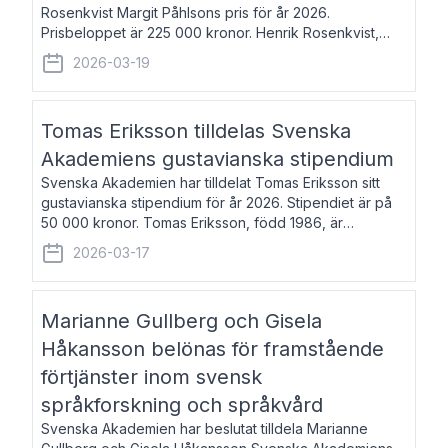
Rosenkvist Margit Påhlsons pris för år 2026.
Prisbeloppet är 225 000 kronor. Henrik Rosenkvist,
född 1965, är professor i nordiska språk vid Göteborgs
2026-03-19
universitet. Han disputerade 2004 på avhan
Tomas Eriksson tilldelas Svenska
Akademiens gustavianska stipendium
Svenska Akademien har tilldelat Tomas Eriksson sitt
gustavianska stipendium för år 2026. Stipendiet är på
50 000 kronor. Tomas Eriksson, född 1986, är
projektledare inom marknadsföring och författare och
2026-03-17
utkom i fjol med boken Syndabocken.
Marianne Gullberg och Gisela
Håkansson belönas för framstående
förtjänster inom svensk
språkforskning och språkvård
Svenska Akademien har beslutat tilldela Marianne