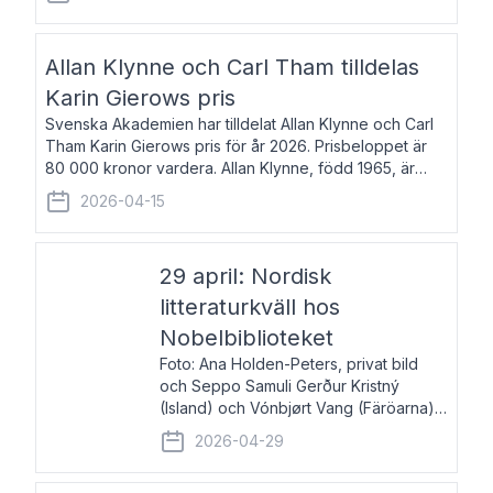
återkommande för Svenska Dagbladet, Ups
Allan Klynne och Carl Tham tilldelas
Karin Gierows pris
Svenska Akademien har tilldelat Allan Klynne och Carl
Tham Karin Gierows pris för år 2026. Prisbeloppet är
80 000 kronor vardera. Allan Klynne, född 1965, är
arkeolog, författare, översättare och fil.dr i antikens
2026-04-15
kultur och samhällsliv. Ut
29 april: Nordisk
litteraturkväll hos
Nobelbiblioteket
Foto: Ana Holden-Peters, privat bild
och Seppo Samuli Gerður Kristný
(Island) och Vónbjørt Vang (Färöarna)
läser ur sina verk och samtalar med
2026-04-29
John Swedenmark. De läser upp på
färöiska, isländska och svenska och