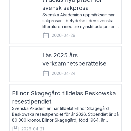
svensk sakprosa
Svenska Akademien uppmärksammar
sakprosans betydelse i den svenska
litteraturen med tre nyinstiftade priser:
Svenska Akademiens pris till
2026-04-29
framstående författare av svensk
sakprosa som i år går till Magnus
Västerbro, Svenska Akademiens pris
Läs 2025 års
verksamhetsberättelse
2026-04-24
Ellinor Skagegård tilldelas Beskowska
resestipendiet
Svenska Akademien har tilldelat Ellinor Skagegård
Beskowska resestipendiet för år 2026. Stipendiet är på
80 000 kronor. Ellinor Skagegård, född 1984, är
författare, journalist och musiker. Hon skriver
2026-04-21