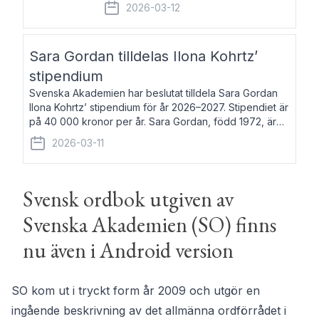
fem av de kungliga akademierna det så
2026-03-12
kallade Bernadotteprogrammet med
syfte att genom stipendier erbjuda stöd
och fortbildning till fo
Sara Gordan tilldelas Ilona Kohrtz’
stipendium
Svenska Akademien har beslutat tilldela Sara Gordan
Ilona Kohrtz’ stipendium för år 2026–2027. Stipendiet är
på 40 000 kronor per år. Sara Gordan, född 1972, är
författare och översättare. Hon debuterade 2006 med
2026-03-11
det prosalyriska verket En
Svensk ordbok utgiven av
Svenska Akademien (SO) finns
nu även i Android version
SO kom ut i tryckt form år 2009 och utgör en
ingående beskrivning av det allmänna ordförrådet i