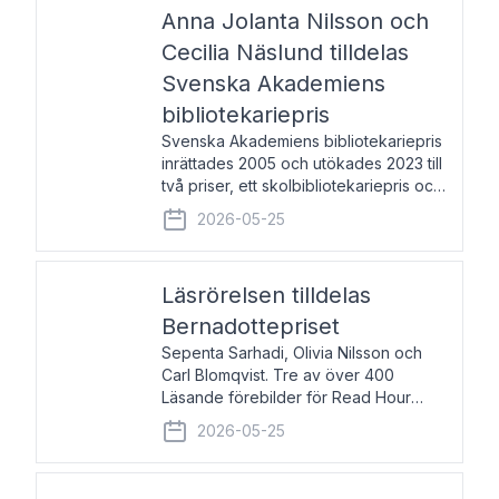
pristagarna äger rum under
Anna Jolanta Nilsson och
Cecilia Näslund tilldelas
Svenska Akademiens
bibliotekariepris
Svenska Akademiens bibliotekariepris
inrättades 2005 och utökades 2023 till
två priser, ett skolbibliotekariepris och
ett folkbibliotekariepris. Priserna skall
2026-05-25
tilldelas bibliotekarier vid svenska folk-
och skolbibliotek som gjort värdefull
Läsrörelsen tilldelas
Bernadottepriset
Sepenta Sarhadi, Olivia Nilsson och
Carl Blomqvist. Tre av över 400
Läsande förebilder för Read Hour
Sverige. Foto: Michael Wall. Den ideella
2026-05-25
föreningen Läsrörelsen tilldelas
Bernadottepriset 2026 för att den
under ett kvarts sekel gjort re