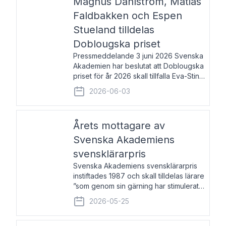
Magnus Dahlström, Matias
Faldbakken och Espen
Stueland tilldelas
Doblougska priset
Pressmeddelande 3 juni 2026 Svenska
Akademien har beslutat att Doblougska
priset för år 2026 skall tillfalla Eva-Stina
Byggmästar, Magnus Dahlström, Matias
2026-06-03
Faldbakken samt Espen Stueland.
Prisbeloppet är 200 000 svenska
kronor per mottagare
Årets mottagare av
Svenska Akademiens
svensklärarpris
Svenska Akademiens svensklärarpris
instiftades 1987 och skall tilldelas lärare
”som genom sin gärning har stimulerat
intresset hos unga människor för
2026-05-25
svenska språket och litteraturen”.
Prisutdelning och samtal med