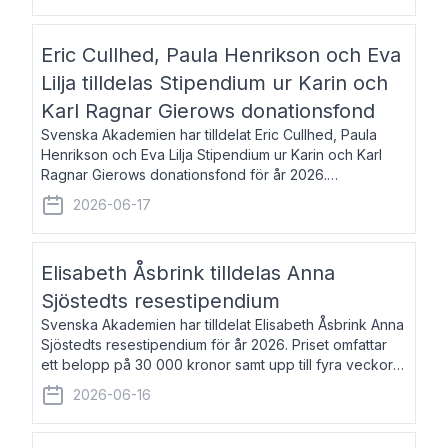
Eric Cullhed, Paula Henrikson och Eva
Lilja tilldelas Stipendium ur Karin och
Karl Ragnar Gierows donationsfond
Svenska Akademien har tilldelat Eric Cullhed, Paula
Henrikson och Eva Lilja Stipendium ur Karin och Karl
Ragnar Gierows donationsfond för år 2026.
Stipendiebeloppet är på 70 000 kronor vardera. Eric
2026-06-17
Cullhed, född 1985, är professor i grekis
Elisabeth Åsbrink tilldelas Anna
Sjöstedts resestipendium
Svenska Akademien har tilldelat Elisabeth Åsbrink Anna
Sjöstedts resestipendium för år 2026. Priset omfattar
ett belopp på 30 000 kronor samt upp till fyra veckors
fri vistelse i Akademiens lägenhet i Berlin. Elisabeth
2026-06-16
Åsbrink, född 1965 oc