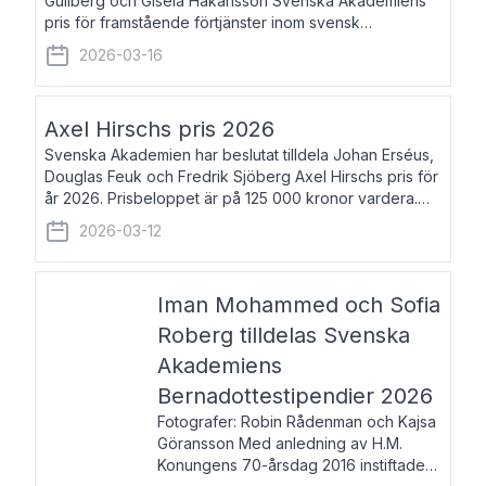
Gullberg och Gisela Håkansson Svenska Akademiens
pris för framstående förtjänster inom svensk
språkforskning och språkvård till minne av Carl Gabriel
2026-03-16
och Karin Forsberg för år 2026. Prissumma
Axel Hirschs pris 2026
Svenska Akademien har beslutat tilldela Johan Erséus,
Douglas Feuk och Fredrik Sjöberg Axel Hirschs pris för
år 2026. Prisbeloppet är på 125 000 kronor vardera.
Johan Erséus, född 1959, är fackboksförfattare och
2026-03-12
journalist med mångårigt för
Iman Mohammed och Sofia
Roberg tilldelas Svenska
Akademiens
Bernadottestipendier 2026
Fotografer: Robin Rådenman och Kajsa
Göransson Med anledning av H.M.
Konungens 70-årsdag 2016 instiftade