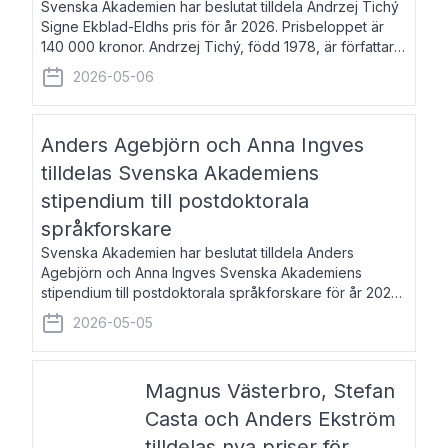
Svenska Akademien har beslutat tilldela Andrzej Tichý
Signe Ekblad-Eldhs pris för år 2026. Prisbeloppet är
140 000 kronor. Andrzej Tichý, född 1978, är författare
och kulturskribent. Han debuterade 2005 med den
2026-05-06
lovordade romanen Sex liter l
Anders Agebjörn och Anna Ingves
tilldelas Svenska Akademiens
stipendium till postdoktorala
språkforskare
Svenska Akademien har beslutat tilldela Anders
Agebjörn och Anna Ingves Svenska Akademiens
stipendium till postdoktorala språkforskare för år 2026.
Stipendiebeloppet är 75 000 kronor per mottagare.
2026-05-05
Anders Agebjörn, född 1984, är universitet
Magnus Västerbro, Stefan
Casta och Anders Ekström
tilldelas nya priser för