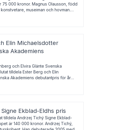
 är 75 000 kronor. Magnus Olausson, född
är konstvetare, museiman och hovman.
ala un
h Elin Michaelsdotter
enska Akademiens
nberg och Elvira Glänte Svenska
tat tilldela Ester Berg och Elin
nska Akademiens debutantpris för år
iftat och syftar till att lyfta fram
esrik
s Signe Ekblad-Eldhs pris
 tilldela Andrzej Tichý Signe Ekblad-
oppet är 140 000 kronor. Andrzej Tichý,
ulturskribent. Han debuterade 2005 med