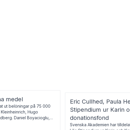
na medel
Eric Cullhed, Paula He
t ut belöningar på 75 000
Stipendium ur Karin 
f Kleinheinrich, Hugo
donationsfond
ndberg. Daniel Boyacioglu,
Svenska Akademien har tilldela