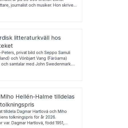
tare, journalist och musiker. Hon skriver
gbladet, Ups
rdisk litteraturkväll hos
teket
-Peters, privat bild och Seppo Samuli
Island) och Vónbjørt Vang (Färöarna)
rk och samtalar med John Swedenmark.
färöiska, isländska och svenska och talar
9
esi – o
Miho Hellén-Halme tilldelas
olkningspris
 tilldela Dagmar Hartlová och Miho
ns tolkningspris för år 2026.
 var. Dagmar Hartlová, född 1951,