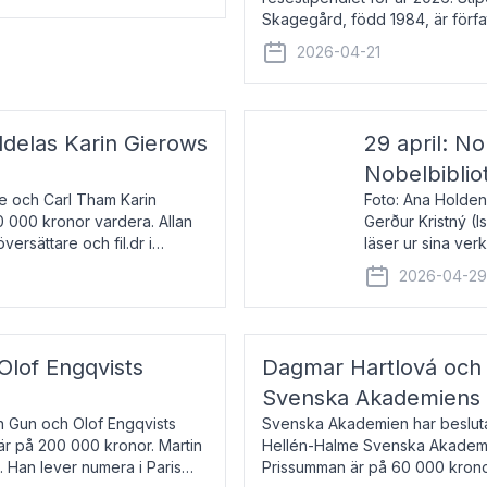
Skagegård, född 1984, är förfat
återkommande för Svenska Da
2026-04-21
ldelas Karin Gierows
29 april: No
Nobelbiblio
ne och Carl Tham Karin
Foto: Ana Holden
0 000 kronor vardera. Allan
Gerður Kristný (
versättare och fil.dr i
läser ur sina ve
De läser upp på 
2026-04-2
om språk och po
 Olof Engqvists
Dagmar Hartlová och 
Svenska Akademiens t
in Gun och Olof Engqvists
Svenska Akademien har beslutat
är på 200 000 kronor. Martin
Hellén-Halme Svenska Akademie
e. Han lever numera i Paris
Prissumman är på 60 000 kronor