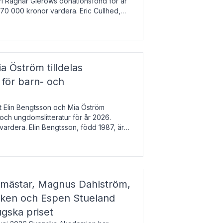
arl Ragnar Gierows donationsfond för år
70 000 kronor vardera. Eric Cullhed,
s
a Öström tilldelas
 för barn- och
t Elin Bengtsson och Mia Öström
 och ungdomslitteratur för år 2026.
vardera. Elin Bengtsson, född 1987, är
svetenskap.
gmästar, Magnus Dahlström,
kken och Espen Stueland
ugska priset