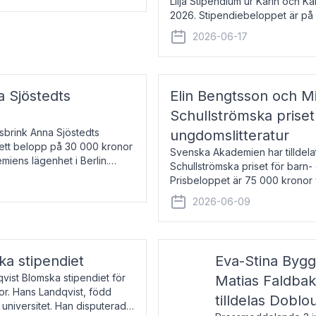
Lilja Stipendium ur Karin och K
2026. Stipendiebeloppet är på 
född 1985, är professor i greki
2026-06-17
a Sjöstedts
Elin Bengtsson och Mi
Schullströmska priset
Åsbrink Anna Sjöstedts
ungdomslitteratur
r ett belopp på 30 000 kronor
Svenska Akademien har tilldela
emiens lägenhet i Berlin.
Schullströmska priset för barn-
Prisbeloppet är 75 000 kronor 
författare och forskare i genu
2026-06-09
ka stipendiet
Eva-Stina Byg
vist Blomska stipendiet för
Matias Faldba
or. Hans Landqvist, född
tilldelas Doblo
 universitet. Han disputerade