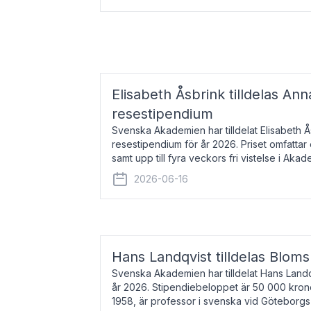
Elisabeth Åsbrink tilldelas Ann
resestipendium
Svenska Akademien har tilldelat Elisabeth 
resestipendium för år 2026. Priset omfatta
samt upp till fyra veckors fri vistelse i Akad
Elisabeth Åsbrink, född 1965 oc
2026-06-16
Hans Landqvist tilldelas Bloms
Svenska Akademien har tilldelat Hans Landq
år 2026. Stipendiebeloppet är 50 000 kron
1958, är professor i svenska vid Göteborgs