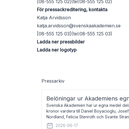
[08-555 125 02](tel:08-555 125 02)
För pressackreditering, kontakta
Katja Arvidsson
katja.arvidsson@svenskaakademien.se
[08-555 125 03](tel:08-555 125 03)
Ladda ner pressbilder
Ladda ner logotyp
Pressarkiv
Belöningar ur Akademiens eg
Svenska Akademien har ur egna medel dela
kronor vardera till Daniel Boyacioglu, Jose
Nordland, Felicia Stenroth och Svante Stra
född 1981, är poet och scenartist. Josef
2026-06-17