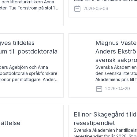
 och litteraturkritikern Anna
den lovordade romanen Sex lite
eten Tua Forsström på stol 18
2026-05-06
e vid Akademiens
es tilldelas
Magnus Väster
 till postdoktorala
Anders Ekström
svensk sakpr
nders Agebjörn och Anna
Svenska Akademien 
 postdoktorala språkforskare
den svenska litterat
kronor per mottagare. Anders
Akademiens pris till
sakprosa som i år gå
2026-04-29
Akademiens pris
Ellinor Skagegård til
ättelse
resestipendiet
Svenska Akademien har tilldel
resestipendiet för år 2026. Stip