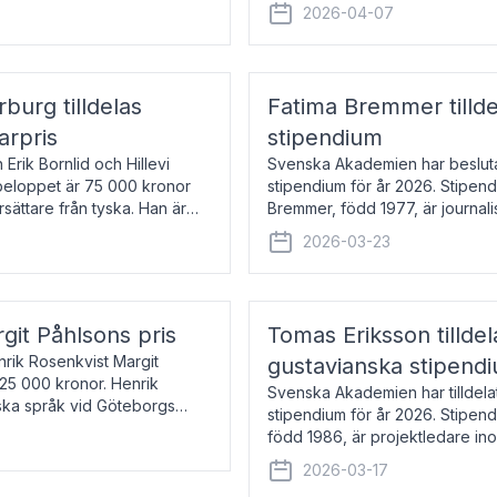
översätter huvudsakligen från sv
2026-04-07
rburg tilldelas
Fatima Bremmer tilld
arpris
stipendium
Erik Bornlid och Hillevi
Svenska Akademien har besluta
isbeloppet är 75 000 kronor
stipendium för år 2026. Stipend
rsättare från tyska. Han är
Bremmer, född 1977, är journalis
boken Ligan. Klarakvarterens b
2026-03-23
rgit Påhlsons pris
Tomas Eriksson tilld
nrik Rosenkvist Margit
gustavianska stipend
225 000 kronor. Henrik
Svenska Akademien har tilldela
iska språk vid Göteborgs
stipendium för år 2026. Stipend
n
född 1986, är projektledare in
utkom i fjol med boken Synda
2026-03-17