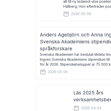
att till ny ledamot utse poeten
Hallberg. Hon efterträder po
och kommer att ta sitt inträd
2026-05-08
högtidssammankomst
Anders Agebjörn och Anna Ingv
Svenska Akademiens stipendium
språkforskare
Svenska Akademien har beslutat tilldela A
Ingves Svenska Akademiens stipendium till
för år 2026. Stipendiebeloppet är 75 000 
Agebjörn, född 1984, är universitet
2026-05-05
Läs 2025 års
verksamhetsber
2026-04-24