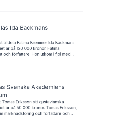
enska till tjeckiska
elas Ida Bäckmans
t tilldela Fatima Bremmer Ida Bäckmans
iet är på 120 000 kronor. Fatima
t och författare. Hon utkom i fjol med
lodsyst
elas Svenska Akademiens
ium
t Tomas Eriksson sitt gustavianska
iet är på 50 000 kronor. Tomas Eriksson,
om marknadsföring och författare och
bocken.