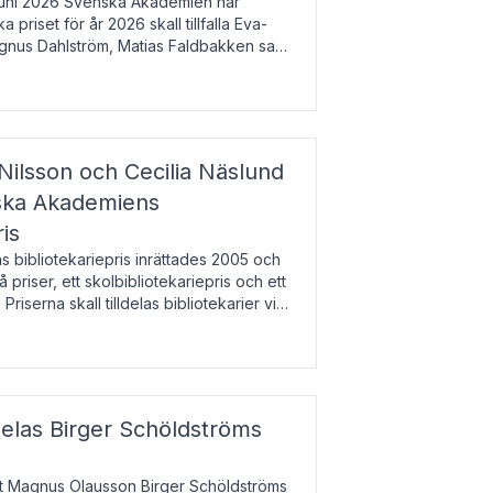
uni 2026 Svenska Akademien har
 priset för år 2026 skall tillfalla Eva-
gnus Dahlström, Matias Faldbakken samt
beloppet är 200 000 svenska kronor per
Nilsson och Cecilia Näslund
nska Akademiens
ris
bibliotekariepris inrättades 2005 och
å priser, ett skolbibliotekariepris och ett
 Priserna skall tilldelas bibliotekarier vid
olbibliotek som gjort värdefull
delas Birger Schöldströms
at Magnus Olausson Birger Schöldströms