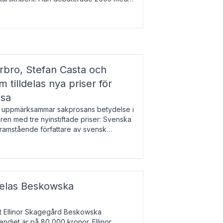
r l
bro, Stefan Casta och
 tilldelas nya priser för
osa
uppmärksammar sakprosans betydelse i
uren med tre nyinstiftade priser: Svenska
 framstående författare av svensk
r till Magnus Västerbro, Svenska
ldelas Beskowska
at Ellinor Skagegård Beskowska
endiet är på 80 000 kronor. Ellinor