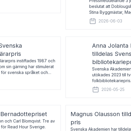
Pressmeddelande 3 j
beslutat att Doblougska
Stina Byggmästar, Ma
Espen Stueland. Pris
2026-06-03
mottagare
 Svenska
Anna Jolanta 
ärarpris
tilldelas Sve
rarpris instiftades 1987 och
bibliotekariep
nom sin gärning har stimulerat
Svenska Akademiens 
 för svenska språket och
utökades 2023 till tv
ch samtal med pristagarna
folkbibliotekariepris.
svenska folk- och sk
2026-05-25
s Bernadottepriset
Magnus Olausson till
on och Carl Blomqvist. Tre av
pris
 för Read Hour Sverige.
Svenska Akademien har tilldel