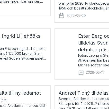
la föreningen Läsrörelsen
pris för år 2026. Prisbeloppet
6 för att den under ett kvarts
1956 och bosatt i Stockholm, 
Han disputerade 1993 vid Upps
2026-05-20
 Ingrid Lilliehööks
Ester Berg oc
tilldelas Sv
n Eric och Ingrid Lilliehööks
debutantpris
är på 125 000 kronor. Sten
Foton: Leonard Ste
e vid Söderslättsgymnasiet i
Akademien har beslu
Michaelsdotter Sve
2026. Priset är nyinst
2026-05-11
intressanta och löft
lts till ny ledamot
Andrzej Tichý tilldela
Svenska Akademien har beslutat
ien
Eldhs pris för år 2026. Prisbel
enska Akademien har beslutat
född 1978, är författare och k