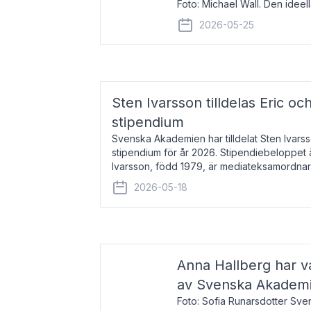
Foto: Michael Wall. Den ideel
tilldelas Bernadottepriset 202
2026-05-25
sekel gjort re
Sten Ivarsson tilldelas Eric och
stipendium
Svenska Akademien har tilldelat Sten Ivarsso
stipendium för år 2026. Stipendiebeloppet 
Ivarsson, född 1979, är mediateksamordnar
Trelleborg. Här har han på
2026-05-18
Anna Hallberg har va
av Svenska Akadem
Foto: Sofia Runarsdotter Sv