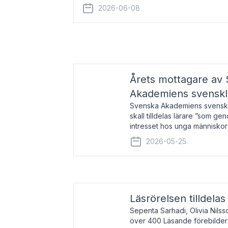
år 2000 på avhandlingen Författn
2026-06-08
Årets mottagare av
Akademiens svenskl
Svenska Akademiens svensklä
skall tilldelas lärare ”som ge
intresset hos unga människor
litteraturen”. Prisutdelning o
2026-05-25
äger rum under
Läsrörelsen tilldela
Sepenta Sarhadi, Olivia Nilss
över 400 Läsande förebilder