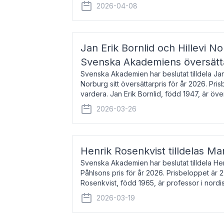
men var under många år bosat
2026-04-08
Jan Erik Bornlid och Hillevi No
Svenska Akademiens översätt
Svenska Akademien har beslutat tilldela Jan 
Norburg sitt översättarpris för år 2026. Pr
vardera. Jan Erik Bornlid, född 1947, är öve
främst känd för sina översät
2026-03-26
Henrik Rosenkvist tilldelas Ma
Svenska Akademien har beslutat tilldela He
Påhlsons pris för år 2026. Prisbeloppet är 
Rosenkvist, född 1965, är professor i nord
universitet. Han disputerade 2004 på avha
2026-03-19