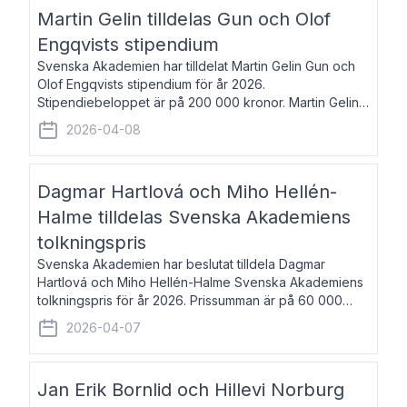
talar om språk och poesi – o
Martin Gelin tilldelas Gun och Olof
Engqvists stipendium
Svenska Akademien har tilldelat Martin Gelin Gun och
Olof Engqvists stipendium för år 2026.
Stipendiebeloppet är på 200 000 kronor. Martin Gelin,
född 1978, är journalist och författare. Han lever
2026-04-08
numera i Paris men var under många år bosat
Dagmar Hartlová och Miho Hellén-
Halme tilldelas Svenska Akademiens
tolkningspris
Svenska Akademien har beslutat tilldela Dagmar
Hartlová och Miho Hellén-Halme Svenska Akademiens
tolkningspris för år 2026. Prissumman är på 60 000
kronor var. Dagmar Hartlová, född 1951, översätter
2026-04-07
huvudsakligen från svenska till tjeckiska
Jan Erik Bornlid och Hillevi Norburg