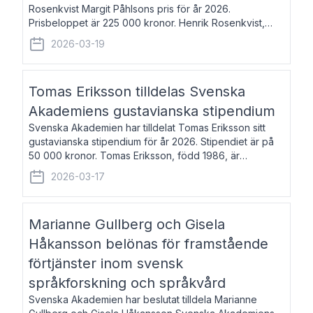
Rosenkvist Margit Påhlsons pris för år 2026.
Prisbeloppet är 225 000 kronor. Henrik Rosenkvist,
född 1965, är professor i nordiska språk vid Göteborgs
2026-03-19
universitet. Han disputerade 2004 på avhan
Tomas Eriksson tilldelas Svenska
Akademiens gustavianska stipendium
Svenska Akademien har tilldelat Tomas Eriksson sitt
gustavianska stipendium för år 2026. Stipendiet är på
50 000 kronor. Tomas Eriksson, född 1986, är
projektledare inom marknadsföring och författare och
2026-03-17
utkom i fjol med boken Syndabocken.
Marianne Gullberg och Gisela
Håkansson belönas för framstående
förtjänster inom svensk
språkforskning och språkvård
Svenska Akademien har beslutat tilldela Marianne