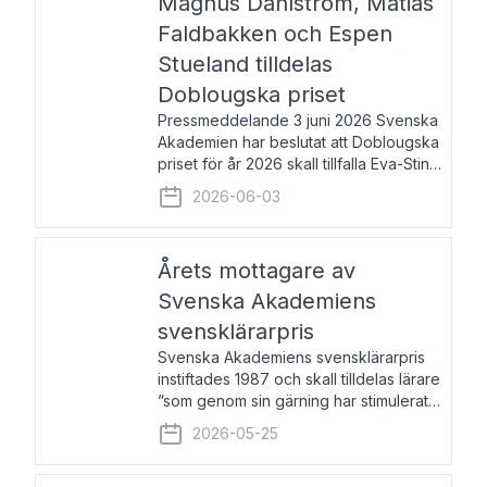
Magnus Dahlström, Matias
Faldbakken och Espen
Stueland tilldelas
Doblougska priset
Pressmeddelande 3 juni 2026 Svenska
Akademien har beslutat att Doblougska
priset för år 2026 skall tillfalla Eva-Stina
Byggmästar, Magnus Dahlström, Matias
2026-06-03
Faldbakken samt Espen Stueland.
Prisbeloppet är 200 000 svenska
kronor per mottagare
Årets mottagare av
Svenska Akademiens
svensklärarpris
Svenska Akademiens svensklärarpris
instiftades 1987 och skall tilldelas lärare
”som genom sin gärning har stimulerat
intresset hos unga människor för
2026-05-25
svenska språket och litteraturen”.
Prisutdelning och samtal med