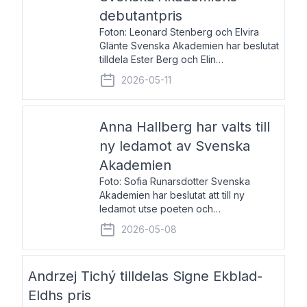
debutantpris
Foton: Leonard Stenberg och Elvira
Glänte Svenska Akademien har beslutat
tilldela Ester Berg och Elin
Michaelsdotter Svenska Akademiens
2026-05-11
debutantpris för år 2026. Priset är
nyinstiftat och syftar till att lyfta fram
intressanta och löftesrik
Anna Hallberg har valts till
ny ledamot av Svenska
Akademien
Foto: Sofia Runarsdotter Svenska
Akademien har beslutat att till ny
ledamot utse poeten och
litteraturkritikern Anna Hallberg. Hon
2026-05-08
efterträder poeten Tua Forsström på
stol 18 och kommer att ta sitt inträde vid
Akademiens högtidssammankomst
Andrzej Tichý tilldelas Signe Ekblad-
Eldhs pris