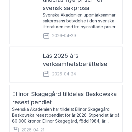
svensk sakprosa
Svenska Akademien uppmärksammar
sakprosans betydelse i den svenska
litteraturen med tre nyinstiftade priser:
Svenska Akademiens pris till
2026-04-29
framstående författare av svensk
sakprosa som i år går till Magnus
Västerbro, Svenska Akademiens pris
Läs 2025 års
verksamhetsberättelse
2026-04-24
Ellinor Skagegård tilldelas Beskowska
resestipendiet
Svenska Akademien har tilldelat Ellinor Skagegård
Beskowska resestipendiet för år 2026. Stipendiet är på
80 000 kronor. Ellinor Skagegård, född 1984, är
författare, journalist och musiker. Hon skriver
2026-04-21