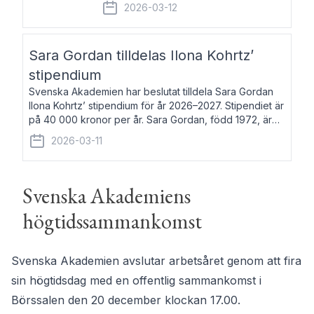
fem av de kungliga akademierna det så
2026-03-12
kallade Bernadotteprogrammet med
syfte att genom stipendier erbjuda stöd
och fortbildning till fo
Sara Gordan tilldelas Ilona Kohrtz’
stipendium
Svenska Akademien har beslutat tilldela Sara Gordan
Ilona Kohrtz’ stipendium för år 2026–2027. Stipendiet är
på 40 000 kronor per år. Sara Gordan, född 1972, är
författare och översättare. Hon debuterade 2006 med
2026-03-11
det prosalyriska verket En
Svenska Akademiens
högtidssammankomst
Svenska Akademien avslutar arbetsåret genom att fira
sin högtidsdag med en offentlig sammankomst i
Börssalen den 20 december klockan 17.00.