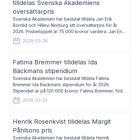
tilldelas Svenska Akademiens
översättarpris
Svenska Akademien har beslutat tilldela Jan Erik
Bornlid och Hillevi Norburg sitt översättarpris för år
2026. Prisbeloppet är 75 000 kronor vardera. Jan Erik
Bornlid, född 1947, är översättare från tyska. Han är
2026-03-26
främst känd för sina översät
Fatima Bremmer tilldelas Ida
Bäckmans stipendium
Svenska Akademien har beslutat tilldela Fatima
Bremmer Ida Bäckmans stipendium för år 2026.
Stipendiet är på 120 000 kronor. Fatima Bremmer, född
1977, är journalist och författare. Hon utkom i fjol med
2026-03-23
boken Ligan. Klarakvarterens blodsyst
Henrik Rosenkvist tilldelas Margit
Påhlsons pris
Svenska Akademien har beslutat tilldela Henrik