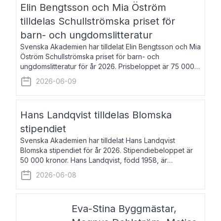
Elin Bengtsson och Mia Öström
tilldelas Schullströmska priset för
barn- och ungdomslitteratur
Svenska Akademien har tilldelat Elin Bengtsson och Mia
Öström Schullströmska priset för barn- och
ungdomslitteratur för år 2026. Prisbeloppet är 75 000
kronor vardera. Elin Bengtsson, född 1987, är författare
2026-06-09
och forskare i genusvetenskap.
Hans Landqvist tilldelas Blomska
stipendiet
Svenska Akademien har tilldelat Hans Landqvist
Blomska stipendiet för år 2026. Stipendiebeloppet är
50 000 kronor. Hans Landqvist, född 1958, är
professor i svenska vid Göteborgs universitet. Han
2026-06-08
disputerade år 2000 på avhandlingen Författn
Eva-Stina Byggmästar,