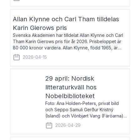
återkommande för Svenska Dagbladet, Ups
Allan Klynne och Carl Tham tilldelas
Karin Gierows pris
Svenska Akademien har tilldelat Allan Klynne och Carl
Tham Karin Gierows pris för år 2026. Prisbeloppet är
80 000 kronor vardera. Allan Klynne, född 1965, är
arkeolog, författare, översättare och fil.dr i antikens
2026-04-15
kultur och samhällsliv. Ut
29 april: Nordisk
litteraturkväll hos
Nobelbiblioteket
Foto: Ana Holden-Peters, privat bild
och Seppo Samuli Gerður Kristný
(Island) och Vónbjørt Vang (Färöarna)
läser ur sina verk och samtalar med
2026-04-29
John Swedenmark. De läser upp på
färöiska, isländska och svenska och