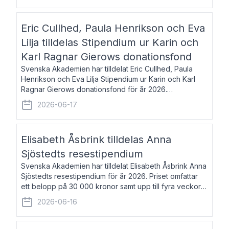
Eric Cullhed, Paula Henrikson och Eva
Lilja tilldelas Stipendium ur Karin och
Karl Ragnar Gierows donationsfond
Svenska Akademien har tilldelat Eric Cullhed, Paula
Henrikson och Eva Lilja Stipendium ur Karin och Karl
Ragnar Gierows donationsfond för år 2026.
Stipendiebeloppet är på 70 000 kronor vardera. Eric
2026-06-17
Cullhed, född 1985, är professor i grekis
Elisabeth Åsbrink tilldelas Anna
Sjöstedts resestipendium
Svenska Akademien har tilldelat Elisabeth Åsbrink Anna
Sjöstedts resestipendium för år 2026. Priset omfattar
ett belopp på 30 000 kronor samt upp till fyra veckors
fri vistelse i Akademiens lägenhet i Berlin. Elisabeth
2026-06-16
Åsbrink, född 1965 oc