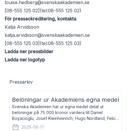
louise.hedberg@svenskaakademien.se
[08-555 125 02](tel:08-555 125 02)
För pressackreditering, kontakta
Katja Arvidsson
katja.arvidsson@svenskaakademien.se
[08-555 125 03](tel:08-555 125 03)
Ladda ner pressbilder
Ladda ner logotyp
Pressarkiv
Belöningar ur Akademiens egna medel
Svenska Akademien har ur egna medel delat ut
belöningar på 75 000 kronor vardera till Daniel
Boyacioglu, Josef Kleinheinrich, Hugo Nordland, Felicia
Stenroth och Svante Strandberg. Daniel Boyacioglu,
2026-06-17
född 1981, är poet och scenartist. Josef