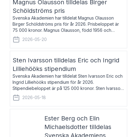
Magnus Olausson tilldelas Birger
Schöldströms pris
Svenska Akademien har tilldelat Magnus Olausson
Birger Schöldströms pris för år 2026. Prisbeloppet är
75 000 kronor. Magnus Olausson, född 1956 och
bosatt i Stockholm, är konstvetare, museiman och
2026-05-20
hovman. Han disputerade 1993 vid Uppsala un
Sten Ivarsson tilldelas Eric och Ingrid
Lilliehööks stipendium
Svenska Akademien har tilldelat Sten Ivarsson Eric och
Ingrid Lilliehööks stipendium för år 2026.
Stipendiebeloppet är på 125 000 kronor. Sten Ivarsson,
född 1979, är mediateksamordnare vid
2026-05-18
Söderslättsgymnasiet i Trelleborg. Här har han på
Ester Berg och Elin
Michaelsdotter tilldelas
Svenska Akademiens