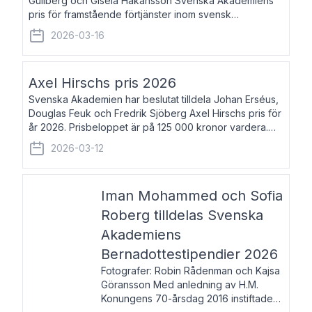
Gullberg och Gisela Håkansson Svenska Akademiens
pris för framstående förtjänster inom svensk
språkforskning och språkvård till minne av Carl Gabriel
2026-03-16
och Karin Forsberg för år 2026. Prissumma
Axel Hirschs pris 2026
Svenska Akademien har beslutat tilldela Johan Erséus,
Douglas Feuk och Fredrik Sjöberg Axel Hirschs pris för
år 2026. Prisbeloppet är på 125 000 kronor vardera.
Johan Erséus, född 1959, är fackboksförfattare och
2026-03-12
journalist med mångårigt för
Iman Mohammed och Sofia
Roberg tilldelas Svenska
Akademiens
Bernadottestipendier 2026
Fotografer: Robin Rådenman och Kajsa
Göransson Med anledning av H.M.
Konungens 70-årsdag 2016 instiftade