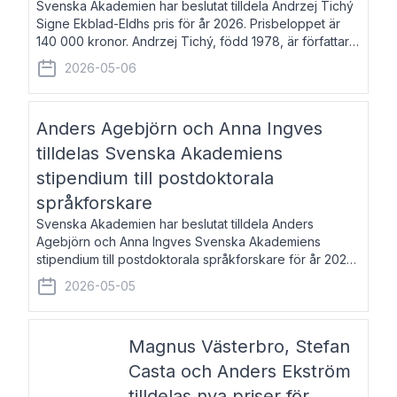
Svenska Akademien har beslutat tilldela Andrzej Tichý
Signe Ekblad-Eldhs pris för år 2026. Prisbeloppet är
140 000 kronor. Andrzej Tichý, född 1978, är författare
och kulturskribent. Han debuterade 2005 med den
2026-05-06
lovordade romanen Sex liter l
Anders Agebjörn och Anna Ingves
tilldelas Svenska Akademiens
stipendium till postdoktorala
språkforskare
Svenska Akademien har beslutat tilldela Anders
Agebjörn och Anna Ingves Svenska Akademiens
stipendium till postdoktorala språkforskare för år 2026.
Stipendiebeloppet är 75 000 kronor per mottagare.
2026-05-05
Anders Agebjörn, född 1984, är universitet
Magnus Västerbro, Stefan
Casta och Anders Ekström
tilldelas nya priser för