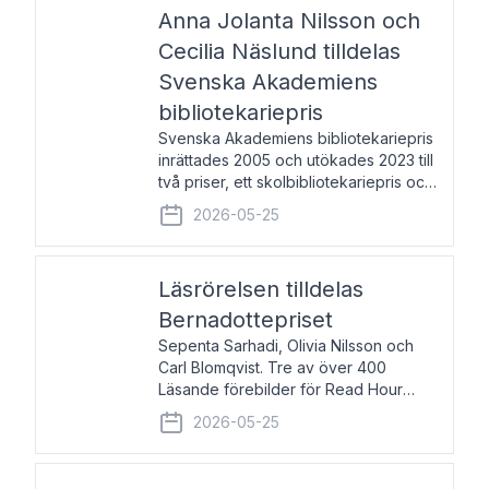
pristagarna äger rum under
Anna Jolanta Nilsson och
Cecilia Näslund tilldelas
Svenska Akademiens
bibliotekariepris
Svenska Akademiens bibliotekariepris
inrättades 2005 och utökades 2023 till
två priser, ett skolbibliotekariepris och
ett folkbibliotekariepris. Priserna skall
2026-05-25
tilldelas bibliotekarier vid svenska folk-
och skolbibliotek som gjort värdefull
Läsrörelsen tilldelas
Bernadottepriset
Sepenta Sarhadi, Olivia Nilsson och
Carl Blomqvist. Tre av över 400
Läsande förebilder för Read Hour
Sverige. Foto: Michael Wall. Den ideella
2026-05-25
föreningen Läsrörelsen tilldelas
Bernadottepriset 2026 för att den
under ett kvarts sekel gjort re