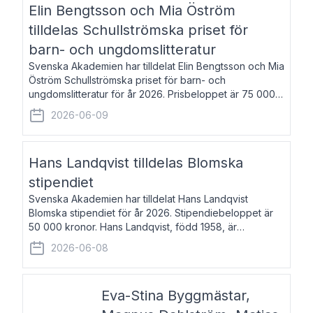
Elin Bengtsson och Mia Öström
tilldelas Schullströmska priset för
barn- och ungdomslitteratur
Svenska Akademien har tilldelat Elin Bengtsson och Mia
Öström Schullströmska priset för barn- och
ungdomslitteratur för år 2026. Prisbeloppet är 75 000
kronor vardera. Elin Bengtsson, född 1987, är författare
2026-06-09
och forskare i genusvetenskap.
Hans Landqvist tilldelas Blomska
stipendiet
Svenska Akademien har tilldelat Hans Landqvist
Blomska stipendiet för år 2026. Stipendiebeloppet är
50 000 kronor. Hans Landqvist, född 1958, är
professor i svenska vid Göteborgs universitet. Han
2026-06-08
disputerade år 2000 på avhandlingen Författn
Eva-Stina Byggmästar,