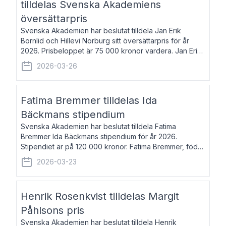
tilldelas Svenska Akademiens
översättarpris
Svenska Akademien har beslutat tilldela Jan Erik
Bornlid och Hillevi Norburg sitt översättarpris för år
2026. Prisbeloppet är 75 000 kronor vardera. Jan Erik
Bornlid, född 1947, är översättare från tyska. Han är
2026-03-26
främst känd för sina översät
Fatima Bremmer tilldelas Ida
Bäckmans stipendium
Svenska Akademien har beslutat tilldela Fatima
Bremmer Ida Bäckmans stipendium för år 2026.
Stipendiet är på 120 000 kronor. Fatima Bremmer, född
1977, är journalist och författare. Hon utkom i fjol med
2026-03-23
boken Ligan. Klarakvarterens blodsyst
Henrik Rosenkvist tilldelas Margit
Påhlsons pris
Svenska Akademien har beslutat tilldela Henrik