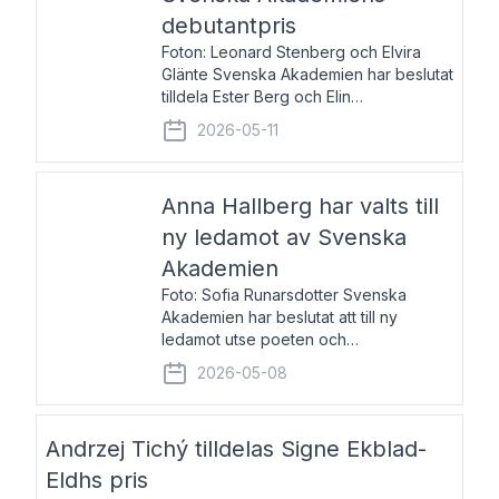
debutantpris
Foton: Leonard Stenberg och Elvira
Glänte Svenska Akademien har beslutat
tilldela Ester Berg och Elin
Michaelsdotter Svenska Akademiens
2026-05-11
debutantpris för år 2026. Priset är
nyinstiftat och syftar till att lyfta fram
intressanta och löftesrik
Anna Hallberg har valts till
ny ledamot av Svenska
Akademien
Foto: Sofia Runarsdotter Svenska
Akademien har beslutat att till ny
ledamot utse poeten och
litteraturkritikern Anna Hallberg. Hon
2026-05-08
efterträder poeten Tua Forsström på
stol 18 och kommer att ta sitt inträde vid
Akademiens högtidssammankomst
Andrzej Tichý tilldelas Signe Ekblad-
Eldhs pris