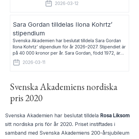
fem av de kungliga akademierna det så
2026-03-12
kallade Bernadotteprogrammet med
syfte att genom stipendier erbjuda stöd
och fortbildning till fo
Sara Gordan tilldelas Ilona Kohrtz’
stipendium
Svenska Akademien har beslutat tilldela Sara Gordan
Ilona Kohrtz’ stipendium för år 2026–2027. Stipendiet är
på 40 000 kronor per år. Sara Gordan, född 1972, är
författare och översättare. Hon debuterade 2006 med
2026-03-11
det prosalyriska verket En
Svenska Akademiens nordiska
pris 2020
Svenska Akademien har beslutat tilldela
Rosa Liksom
sitt nordiska pris för år 2020. Priset instiftades i
samband med Svenska Akademiens 200-årsjubileum