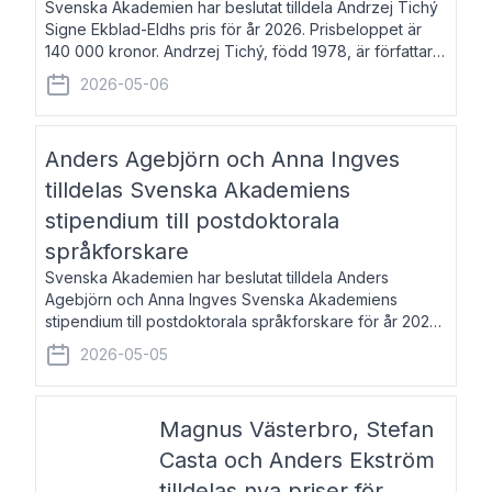
Svenska Akademien har beslutat tilldela Andrzej Tichý
Signe Ekblad-Eldhs pris för år 2026. Prisbeloppet är
140 000 kronor. Andrzej Tichý, född 1978, är författare
och kulturskribent. Han debuterade 2005 med den
2026-05-06
lovordade romanen Sex liter l
Anders Agebjörn och Anna Ingves
tilldelas Svenska Akademiens
stipendium till postdoktorala
språkforskare
Svenska Akademien har beslutat tilldela Anders
Agebjörn och Anna Ingves Svenska Akademiens
stipendium till postdoktorala språkforskare för år 2026.
Stipendiebeloppet är 75 000 kronor per mottagare.
2026-05-05
Anders Agebjörn, född 1984, är universitet
Magnus Västerbro, Stefan
Casta och Anders Ekström
tilldelas nya priser för