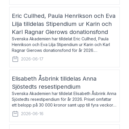
Eric Cullhed, Paula Henrikson och Eva
Lilja tilldelas Stipendium ur Karin och
Karl Ragnar Gierows donationsfond
Svenska Akademien har tilldelat Eric Cullhed, Paula
Henrikson och Eva Lilja Stipendium ur Karin och Karl
Ragnar Gierows donationsfond för år 2026.
Stipendiebeloppet är på 70 000 kronor vardera. Eric
2026-06-17
Cullhed, född 1985, är professor i grekis
Elisabeth Åsbrink tilldelas Anna
Sjöstedts resestipendium
Svenska Akademien har tilldelat Elisabeth Åsbrink Anna
Sjöstedts resestipendium för år 2026. Priset omfattar
ett belopp på 30 000 kronor samt upp till fyra veckors
fri vistelse i Akademiens lägenhet i Berlin. Elisabeth
2026-06-16
Åsbrink, född 1965 oc