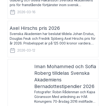
Gullberg och Gisela Håkansson Svenska Akademiens
pris för framstående förtjänster inom svensk
språkforskning och språkvård till minne av Carl Gabriel
2026-03-16
och Karin Forsberg för år 2026. Prissumma
Axel Hirschs pris 2026
Svenska Akademien har beslutat tilldela Johan Erséus,
Douglas Feuk och Fredrik Sjöberg Axel Hirschs pris för
år 2026. Prisbeloppet är på 125 000 kronor vardera.
Johan Erséus, född 1959, är fackboksförfattare och
2026-03-12
journalist med mångårigt för
Iman Mohammed och Sofia
Roberg tilldelas Svenska
Akademiens
Bernadottestipendier 2026
Fotografer: Robin Rådenman och Kajsa
Göransson Med anledning av H.M.
Konungens 70-årsdag 2016 instiftade