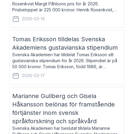
Rosenkvist Margit Påhlsons pris för år 2026.
Prisbeloppet är 225 000 kronor. Henrik Rosenkvist,
född 1965, är professor i nordiska språk vid Göteborgs
2026-03-19
universitet. Han disputerade 2004 på avhan
Tomas Eriksson tilldelas Svenska
Akademiens gustavianska stipendium
Svenska Akademien har tilldelat Tomas Eriksson sitt
gustavianska stipendium för år 2026. Stipendiet är på
50 000 kronor. Tomas Eriksson, född 1986, är
projektledare inom marknadsföring och författare och
2026-03-17
utkom i fjol med boken Syndabocken.
Marianne Gullberg och Gisela
Håkansson belönas för framstående
förtjänster inom svensk
språkforskning och språkvård
Svenska Akademien har beslutat tilldela Marianne