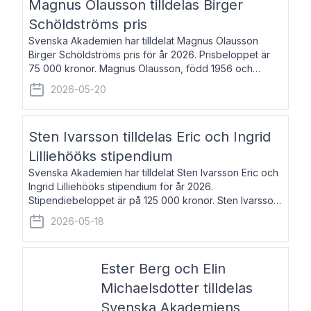
Magnus Olausson tilldelas Birger
Schöldströms pris
Svenska Akademien har tilldelat Magnus Olausson
Birger Schöldströms pris för år 2026. Prisbeloppet är
75 000 kronor. Magnus Olausson, född 1956 och
bosatt i Stockholm, är konstvetare, museiman och
2026-05-20
hovman. Han disputerade 1993 vid Uppsala un
Sten Ivarsson tilldelas Eric och Ingrid
Lilliehööks stipendium
Svenska Akademien har tilldelat Sten Ivarsson Eric och
Ingrid Lilliehööks stipendium för år 2026.
Stipendiebeloppet är på 125 000 kronor. Sten Ivarsson,
född 1979, är mediateksamordnare vid
2026-05-18
Söderslättsgymnasiet i Trelleborg. Här har han på
Ester Berg och Elin
Michaelsdotter tilldelas
Svenska Akademiens