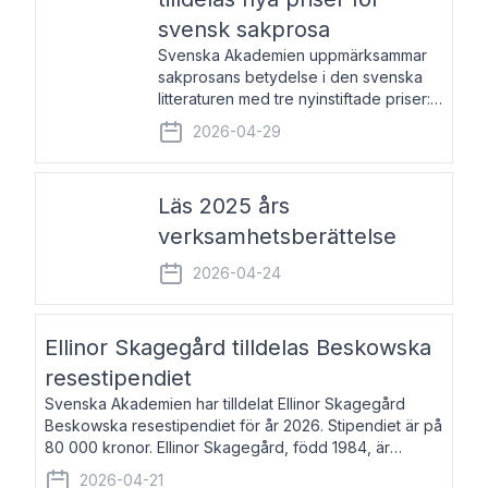
svensk sakprosa
Svenska Akademien uppmärksammar
sakprosans betydelse i den svenska
litteraturen med tre nyinstiftade priser:
Svenska Akademiens pris till
2026-04-29
framstående författare av svensk
sakprosa som i år går till Magnus
Västerbro, Svenska Akademiens pris
Läs 2025 års
verksamhetsberättelse
2026-04-24
Ellinor Skagegård tilldelas Beskowska
resestipendiet
Svenska Akademien har tilldelat Ellinor Skagegård
Beskowska resestipendiet för år 2026. Stipendiet är på
80 000 kronor. Ellinor Skagegård, född 1984, är
författare, journalist och musiker. Hon skriver
2026-04-21