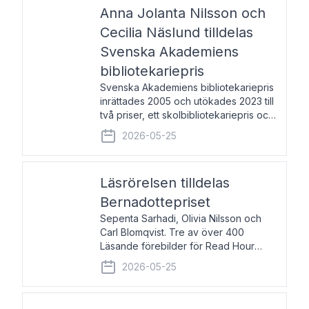
pristagarna äger rum under
Anna Jolanta Nilsson och
Cecilia Näslund tilldelas
Svenska Akademiens
bibliotekariepris
Svenska Akademiens bibliotekariepris
inrättades 2005 och utökades 2023 till
två priser, ett skolbibliotekariepris och
ett folkbibliotekariepris. Priserna skall
2026-05-25
tilldelas bibliotekarier vid svenska folk-
och skolbibliotek som gjort värdefull
Läsrörelsen tilldelas
Bernadottepriset
Sepenta Sarhadi, Olivia Nilsson och
Carl Blomqvist. Tre av över 400
Läsande förebilder för Read Hour
Sverige. Foto: Michael Wall. Den ideella
2026-05-25
föreningen Läsrörelsen tilldelas
Bernadottepriset 2026 för att den
under ett kvarts sekel gjort re