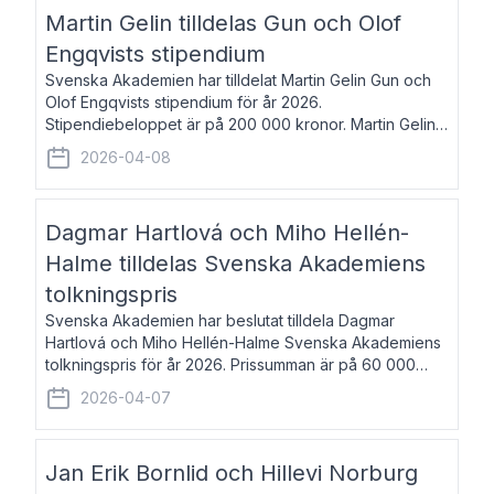
talar om språk och poesi – o
Martin Gelin tilldelas Gun och Olof
Engqvists stipendium
Svenska Akademien har tilldelat Martin Gelin Gun och
Olof Engqvists stipendium för år 2026.
Stipendiebeloppet är på 200 000 kronor. Martin Gelin,
född 1978, är journalist och författare. Han lever
2026-04-08
numera i Paris men var under många år bosat
Dagmar Hartlová och Miho Hellén-
Halme tilldelas Svenska Akademiens
tolkningspris
Svenska Akademien har beslutat tilldela Dagmar
Hartlová och Miho Hellén-Halme Svenska Akademiens
tolkningspris för år 2026. Prissumman är på 60 000
kronor var. Dagmar Hartlová, född 1951, översätter
2026-04-07
huvudsakligen från svenska till tjeckiska
Jan Erik Bornlid och Hillevi Norburg