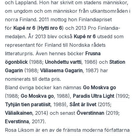
och Lappland. Hon har skrivit om stadens människor,
om ungdom och om människor från utkantsområden i
norra Finland. 2011 mottog hon Finlandiapriset
för
Kupé nr 6
(
Hytti nro 6
) och 2013 Pro Finlandia-
medaljen. År 2013 blev också
Kupé nr 6
utsedd som
representant för Finland till Nordiska rådets
litteraturpris. Även hennes böcker
Frusna
ögonblick
(1988;
Unohdettu vartti
, 1986) och
Station
Gagarin
(1988;
Väliasema Gagarin
, 1987) har
nominerats till detta pris.
Bland övriga böcker kan nämnas
Go Moskva go
(1988;
Go Moskva go
, 1988),
Paradis Ultra Light
(1992;
Tyhjän tien paratiisit
, 1989),
Sånt är livet
(2015;
Väliaikainen
, 2014) och senast
Överstinnan
(2019;
Everstinna
, 2017).
Rosa Liksom är en av de främsta moderna författarna