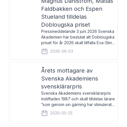
Magnus Dahlström, Matias
Faldbakken och Espen
Stueland tilldelas
Doblougska priset
Pressmeddelande 3 juni 2026 Svenska
Akademien har beslutat att Doblougska
priset för år 2026 skall tillfalla Eva-Stina
Byggmästar, Magnus Dahlström, Matias
2026-06-03
Faldbakken samt Espen Stueland.
Prisbeloppet är 200 000 svenska
kronor per mottagare
Årets mottagare av
Svenska Akademiens
svensklärarpris
Svenska Akademiens svensklärarpris
instiftades 1987 och skall tilldelas lärare
”som genom sin gärning har stimulerat
intresset hos unga människor för
2026-05-25
svenska språket och litteraturen”.
Prisutdelning och samtal med