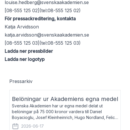
louise.hedberg@svenskaakademien.se
[08-555 125 02](tel:08-555 125 02)
För pressackreditering, kontakta
Katja Arvidsson
katja.arvidsson@svenskaakademien.se
[08-555 125 03](tel:08-555 125 03)
Ladda ner pressbilder
Ladda ner logotyp
Pressarkiv
Belöningar ur Akademiens egna medel
Svenska Akademien har ur egna medel delat ut
belöningar på 75 000 kronor vardera till Daniel
Boyacioglu, Josef Kleinheinrich, Hugo Nordland, Felicia
Stenroth och Svante Strandberg. Daniel Boyacioglu,
2026-06-17
född 1981, är poet och scenartist. Josef