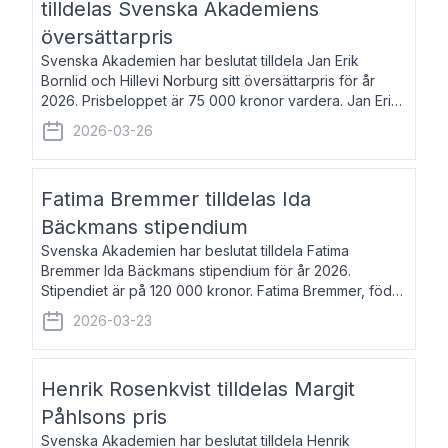
tilldelas Svenska Akademiens
översättarpris
Svenska Akademien har beslutat tilldela Jan Erik
Bornlid och Hillevi Norburg sitt översättarpris för år
2026. Prisbeloppet är 75 000 kronor vardera. Jan Erik
Bornlid, född 1947, är översättare från tyska. Han är
2026-03-26
främst känd för sina översät
Fatima Bremmer tilldelas Ida
Bäckmans stipendium
Svenska Akademien har beslutat tilldela Fatima
Bremmer Ida Bäckmans stipendium för år 2026.
Stipendiet är på 120 000 kronor. Fatima Bremmer, född
1977, är journalist och författare. Hon utkom i fjol med
2026-03-23
boken Ligan. Klarakvarterens blodsyst
Henrik Rosenkvist tilldelas Margit
Påhlsons pris
Svenska Akademien har beslutat tilldela Henrik