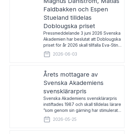
Magnus Dahlström, Matias
Faldbakken och Espen
Stueland tilldelas
Doblougska priset
Pressmeddelande 3 juni 2026 Svenska
Akademien har beslutat att Doblougska
priset för år 2026 skall tillfalla Eva-Stina
Byggmästar, Magnus Dahlström, Matias
2026-06-03
Faldbakken samt Espen Stueland.
Prisbeloppet är 200 000 svenska
kronor per mottagare
Årets mottagare av
Svenska Akademiens
svensklärarpris
Svenska Akademiens svensklärarpris
instiftades 1987 och skall tilldelas lärare
”som genom sin gärning har stimulerat
intresset hos unga människor för
2026-05-25
svenska språket och litteraturen”.
Prisutdelning och samtal med