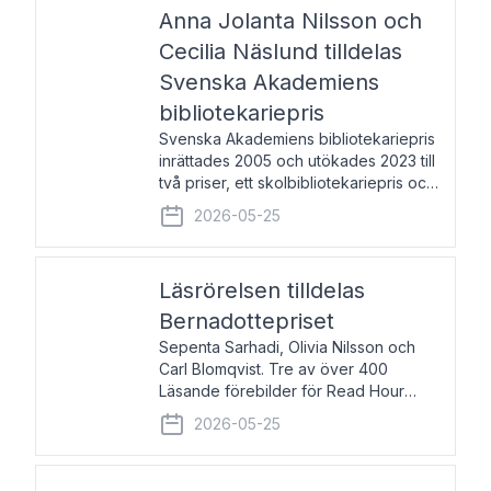
pristagarna äger rum under
Anna Jolanta Nilsson och
Cecilia Näslund tilldelas
Svenska Akademiens
bibliotekariepris
Svenska Akademiens bibliotekariepris
inrättades 2005 och utökades 2023 till
två priser, ett skolbibliotekariepris och
ett folkbibliotekariepris. Priserna skall
2026-05-25
tilldelas bibliotekarier vid svenska folk-
och skolbibliotek som gjort värdefull
Läsrörelsen tilldelas
Bernadottepriset
Sepenta Sarhadi, Olivia Nilsson och
Carl Blomqvist. Tre av över 400
Läsande förebilder för Read Hour
Sverige. Foto: Michael Wall. Den ideella
2026-05-25
föreningen Läsrörelsen tilldelas
Bernadottepriset 2026 för att den
under ett kvarts sekel gjort re