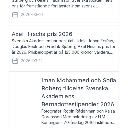
Gullberg och Gisela Håkansson Svenska Akademiens
pris för framstående förtjänster inom svensk
språkforskning och språkvård till minne av Carl Gabriel
2026-03-16
och Karin Forsberg för år 2026. Prissumma
Axel Hirschs pris 2026
Svenska Akademien har beslutat tilldela Johan Erséus,
Douglas Feuk och Fredrik Sjöberg Axel Hirschs pris för
år 2026. Prisbeloppet är på 125 000 kronor vardera.
Johan Erséus, född 1959, är fackboksförfattare och
2026-03-12
journalist med mångårigt för
Iman Mohammed och Sofia
Roberg tilldelas Svenska
Akademiens
Bernadottestipendier 2026
Fotografer: Robin Rådenman och Kajsa
Göransson Med anledning av H.M.
Konungens 70-årsdag 2016 instiftade