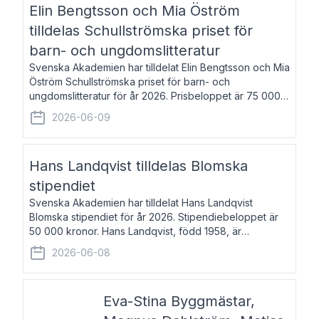
Elin Bengtsson och Mia Öström
tilldelas Schullströmska priset för
barn- och ungdomslitteratur
Svenska Akademien har tilldelat Elin Bengtsson och Mia
Öström Schullströmska priset för barn- och
ungdomslitteratur för år 2026. Prisbeloppet är 75 000
kronor vardera. Elin Bengtsson, född 1987, är författare
2026-06-09
och forskare i genusvetenskap.
Hans Landqvist tilldelas Blomska
stipendiet
Svenska Akademien har tilldelat Hans Landqvist
Blomska stipendiet för år 2026. Stipendiebeloppet är
50 000 kronor. Hans Landqvist, född 1958, är
professor i svenska vid Göteborgs universitet. Han
2026-06-08
disputerade år 2000 på avhandlingen Författn
Eva-Stina Byggmästar,