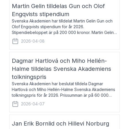
talar om språk och poesi – o
Martin Gelin tilldelas Gun och Olof
Engqvists stipendium
Svenska Akademien har tilldelat Martin Gelin Gun och
Olof Engqvists stipendium för år 2026.
Stipendiebeloppet är på 200 000 kronor. Martin Gelin,
född 1978, är journalist och författare. Han lever
2026-04-08
numera i Paris men var under många år bosat
Dagmar Hartlová och Miho Hellén-
Halme tilldelas Svenska Akademiens
tolkningspris
Svenska Akademien har beslutat tilldela Dagmar
Hartlová och Miho Hellén-Halme Svenska Akademiens
tolkningspris för år 2026. Prissumman är på 60 000
kronor var. Dagmar Hartlová, född 1951, översätter
2026-04-07
huvudsakligen från svenska till tjeckiska
Jan Erik Bornlid och Hillevi Norburg