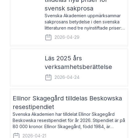
svensk sakprosa
Svenska Akademien uppmärksammar
sakprosans betydelse i den svenska
litteraturen med tre nyinstiftade priser:
Svenska Akademiens pris till
2026-04-29
framstående författare av svensk
sakprosa som i år går till Magnus
Västerbro, Svenska Akademiens pris
Läs 2025 års
verksamhetsberättelse
2026-04-24
Ellinor Skagegård tilldelas Beskowska
resestipendiet
Svenska Akademien har tilldelat Ellinor Skagegård
Beskowska resestipendiet för år 2026. Stipendiet är på
80 000 kronor. Ellinor Skagegård, född 1984, är
författare, journalist och musiker. Hon skriver
2026-04-21