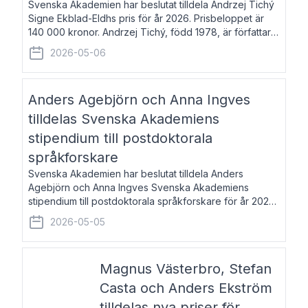
Svenska Akademien har beslutat tilldela Andrzej Tichý
Signe Ekblad-Eldhs pris för år 2026. Prisbeloppet är
140 000 kronor. Andrzej Tichý, född 1978, är författare
och kulturskribent. Han debuterade 2005 med den
2026-05-06
lovordade romanen Sex liter l
Anders Agebjörn och Anna Ingves
tilldelas Svenska Akademiens
stipendium till postdoktorala
språkforskare
Svenska Akademien har beslutat tilldela Anders
Agebjörn och Anna Ingves Svenska Akademiens
stipendium till postdoktorala språkforskare för år 2026.
Stipendiebeloppet är 75 000 kronor per mottagare.
2026-05-05
Anders Agebjörn, född 1984, är universitet
Magnus Västerbro, Stefan
Casta och Anders Ekström
tilldelas nya priser för