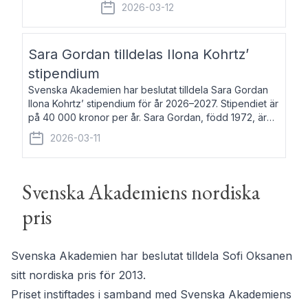
fem av de kungliga akademierna det så
2026-03-12
kallade Bernadotteprogrammet med
syfte att genom stipendier erbjuda stöd
och fortbildning till fo
Sara Gordan tilldelas Ilona Kohrtz’
stipendium
Svenska Akademien har beslutat tilldela Sara Gordan
Ilona Kohrtz’ stipendium för år 2026–2027. Stipendiet är
på 40 000 kronor per år. Sara Gordan, född 1972, är
författare och översättare. Hon debuterade 2006 med
2026-03-11
det prosalyriska verket En
Svenska Akademiens nordiska
pris
Svenska Akademien har beslutat tilldela Sofi Oksanen
sitt nordiska pris för 2013.
Priset instiftades i samband med Svenska Akademiens