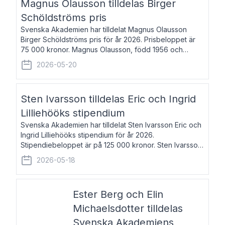
Magnus Olausson tilldelas Birger
Schöldströms pris
Svenska Akademien har tilldelat Magnus Olausson
Birger Schöldströms pris för år 2026. Prisbeloppet är
75 000 kronor. Magnus Olausson, född 1956 och
bosatt i Stockholm, är konstvetare, museiman och
2026-05-20
hovman. Han disputerade 1993 vid Uppsala un
Sten Ivarsson tilldelas Eric och Ingrid
Lilliehööks stipendium
Svenska Akademien har tilldelat Sten Ivarsson Eric och
Ingrid Lilliehööks stipendium för år 2026.
Stipendiebeloppet är på 125 000 kronor. Sten Ivarsson,
född 1979, är mediateksamordnare vid
2026-05-18
Söderslättsgymnasiet i Trelleborg. Här har han på
Ester Berg och Elin
Michaelsdotter tilldelas
Svenska Akademiens