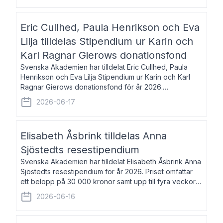
Eric Cullhed, Paula Henrikson och Eva
Lilja tilldelas Stipendium ur Karin och
Karl Ragnar Gierows donationsfond
Svenska Akademien har tilldelat Eric Cullhed, Paula
Henrikson och Eva Lilja Stipendium ur Karin och Karl
Ragnar Gierows donationsfond för år 2026.
Stipendiebeloppet är på 70 000 kronor vardera. Eric
2026-06-17
Cullhed, född 1985, är professor i grekis
Elisabeth Åsbrink tilldelas Anna
Sjöstedts resestipendium
Svenska Akademien har tilldelat Elisabeth Åsbrink Anna
Sjöstedts resestipendium för år 2026. Priset omfattar
ett belopp på 30 000 kronor samt upp till fyra veckors
fri vistelse i Akademiens lägenhet i Berlin. Elisabeth
2026-06-16
Åsbrink, född 1965 oc