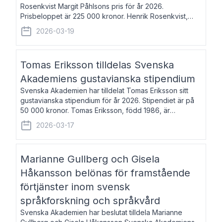
Rosenkvist Margit Påhlsons pris för år 2026.
Prisbeloppet är 225 000 kronor. Henrik Rosenkvist,
född 1965, är professor i nordiska språk vid Göteborgs
2026-03-19
universitet. Han disputerade 2004 på avhan
Tomas Eriksson tilldelas Svenska
Akademiens gustavianska stipendium
Svenska Akademien har tilldelat Tomas Eriksson sitt
gustavianska stipendium för år 2026. Stipendiet är på
50 000 kronor. Tomas Eriksson, född 1986, är
projektledare inom marknadsföring och författare och
2026-03-17
utkom i fjol med boken Syndabocken.
Marianne Gullberg och Gisela
Håkansson belönas för framstående
förtjänster inom svensk
språkforskning och språkvård
Svenska Akademien har beslutat tilldela Marianne