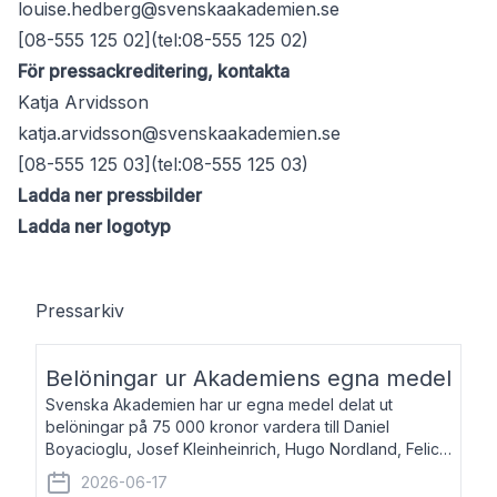
louise.hedberg@svenskaakademien.se
[08-555 125 02](tel:08-555 125 02)
För pressackreditering, kontakta
Katja Arvidsson
katja.arvidsson@svenskaakademien.se
[08-555 125 03](tel:08-555 125 03)
Ladda ner pressbilder
Ladda ner logotyp
Pressarkiv
Belöningar ur Akademiens egna medel
Svenska Akademien har ur egna medel delat ut
belöningar på 75 000 kronor vardera till Daniel
Boyacioglu, Josef Kleinheinrich, Hugo Nordland, Felicia
Stenroth och Svante Strandberg. Daniel Boyacioglu,
2026-06-17
född 1981, är poet och scenartist. Josef