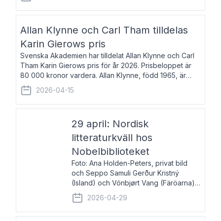
återkommande för Svenska Dagbladet, Ups
Allan Klynne och Carl Tham tilldelas
Karin Gierows pris
Svenska Akademien har tilldelat Allan Klynne och Carl
Tham Karin Gierows pris för år 2026. Prisbeloppet är
80 000 kronor vardera. Allan Klynne, född 1965, är
arkeolog, författare, översättare och fil.dr i antikens
2026-04-15
kultur och samhällsliv. Ut
29 april: Nordisk
litteraturkväll hos
Nobelbiblioteket
Foto: Ana Holden-Peters, privat bild
och Seppo Samuli Gerður Kristný
(Island) och Vónbjørt Vang (Färöarna)
läser ur sina verk och samtalar med
2026-04-29
John Swedenmark. De läser upp på
färöiska, isländska och svenska och