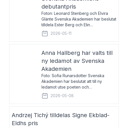
debutantpris
Foton: Leonard Stenberg och Elvira
Glänte Svenska Akademien har beslutat
tilldela Ester Berg och Elin
Michaelsdotter Svenska Akademiens
2026-05-11
debutantpris för år 2026. Priset är
nyinstiftat och syftar till att lyfta fram
intressanta och löftesrik
Anna Hallberg har valts till
ny ledamot av Svenska
Akademien
Foto: Sofia Runarsdotter Svenska
Akademien har beslutat att till ny
ledamot utse poeten och
litteraturkritikern Anna Hallberg. Hon
2026-05-08
efterträder poeten Tua Forsström på
stol 18 och kommer att ta sitt inträde vid
Akademiens högtidssammankomst
Andrzej Tichý tilldelas Signe Ekblad-
Eldhs pris