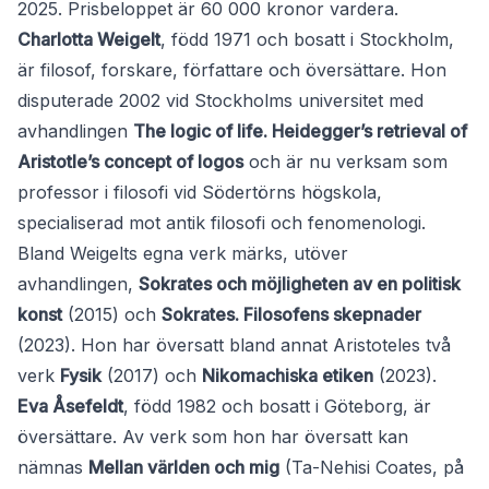
2025. Prisbeloppet är 60 000 kronor vardera.
Charlotta Weigelt
, född 1971 och bosatt i Stockholm,
är filosof, forskare, författare och översättare. Hon
disputerade 2002 vid Stockholms universitet med
avhandlingen
The logic of life. Heidegger’s retrieval of
Aristotle’s concept of logos
och är nu verksam som
professor i filosofi vid Södertörns högskola,
specialiserad mot antik filosofi och fenomenologi.
Bland Weigelts egna verk märks, utöver
avhandlingen,
Sokrates och möjligheten av en politisk
konst
(2015) och
Sokrates. Filosofens skepnader
(2023). Hon har översatt bland annat Aristoteles två
verk
Fysik
(2017) och
Nikomachiska etiken
(2023).
Eva Åsefeldt
, född 1982 och bosatt i Göteborg, är
översättare. Av verk som hon har översatt kan
nämnas
Mellan världen och mig
(Ta-Nehisi Coates, på