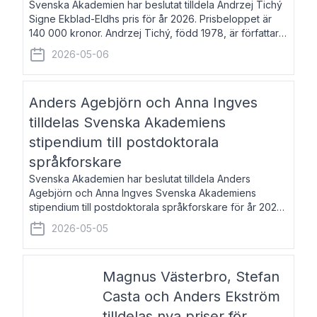
Svenska Akademien har beslutat tilldela Andrzej Tichý
Signe Ekblad-Eldhs pris för år 2026. Prisbeloppet är
140 000 kronor. Andrzej Tichý, född 1978, är författare
och kulturskribent. Han debuterade 2005 med den
2026-05-06
lovordade romanen Sex liter l
Anders Agebjörn och Anna Ingves
tilldelas Svenska Akademiens
stipendium till postdoktorala
språkforskare
Svenska Akademien har beslutat tilldela Anders
Agebjörn och Anna Ingves Svenska Akademiens
stipendium till postdoktorala språkforskare för år 2026.
Stipendiebeloppet är 75 000 kronor per mottagare.
2026-05-05
Anders Agebjörn, född 1984, är universitet
Magnus Västerbro, Stefan
Casta och Anders Ekström
tilldelas nya priser för