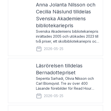
pristagarna äger rum under
Anna Jolanta Nilsson och
Cecilia Näslund tilldelas
Svenska Akademiens
bibliotekariepris
Svenska Akademiens bibliotekariepris
inrättades 2005 och utökades 2023 till
två priser, ett skolbibliotekariepris och
ett folkbibliotekariepris. Priserna skall
2026-05-25
tilldelas bibliotekarier vid svenska folk-
och skolbibliotek som gjort värdefull
Läsrörelsen tilldelas
Bernadottepriset
Sepenta Sarhadi, Olivia Nilsson och
Carl Blomqvist. Tre av över 400
Läsande förebilder för Read Hour
Sverige. Foto: Michael Wall. Den ideella
2026-05-25
föreningen Läsrörelsen tilldelas
Bernadottepriset 2026 för att den
under ett kvarts sekel gjort re