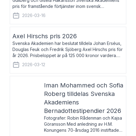
Gullberg och Gisela Håkansson Svenska Akademiens
pris för framstående förtjänster inom svensk
språkforskning och språkvård till minne av Carl Gabriel
2026-03-16
och Karin Forsberg för år 2026. Prissumma
Axel Hirschs pris 2026
Svenska Akademien har beslutat tilldela Johan Erséus,
Douglas Feuk och Fredrik Sjöberg Axel Hirschs pris för
år 2026. Prisbeloppet är på 125 000 kronor vardera.
Johan Erséus, född 1959, är fackboksförfattare och
2026-03-12
journalist med mångårigt för
Iman Mohammed och Sofia
Roberg tilldelas Svenska
Akademiens
Bernadottestipendier 2026
Fotografer: Robin Rådenman och Kajsa
Göransson Med anledning av H.M.
Konungens 70-årsdag 2016 instiftade