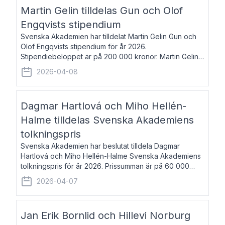
talar om språk och poesi – o
Martin Gelin tilldelas Gun och Olof
Engqvists stipendium
Svenska Akademien har tilldelat Martin Gelin Gun och
Olof Engqvists stipendium för år 2026.
Stipendiebeloppet är på 200 000 kronor. Martin Gelin,
född 1978, är journalist och författare. Han lever
2026-04-08
numera i Paris men var under många år bosat
Dagmar Hartlová och Miho Hellén-
Halme tilldelas Svenska Akademiens
tolkningspris
Svenska Akademien har beslutat tilldela Dagmar
Hartlová och Miho Hellén-Halme Svenska Akademiens
tolkningspris för år 2026. Prissumman är på 60 000
kronor var. Dagmar Hartlová, född 1951, översätter
2026-04-07
huvudsakligen från svenska till tjeckiska
Jan Erik Bornlid och Hillevi Norburg