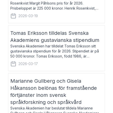
Rosenkvist Margit Påhlsons pris för år 2026.
Prisbeloppet är 225 000 kronor. Henrik Rosenkvist,
född 1965, är professor i nordiska språk vid Göteborgs
2026-03-19
universitet. Han disputerade 2004 på avhan
Tomas Eriksson tilldelas Svenska
Akademiens gustavianska stipendium
Svenska Akademien har tilldelat Tomas Eriksson sitt
gustavianska stipendium för år 2026. Stipendiet är på
50 000 kronor. Tomas Eriksson, född 1986, är
projektledare inom marknadsföring och författare och
2026-03-17
utkom i fjol med boken Syndabocken.
Marianne Gullberg och Gisela
Håkansson belönas för framstående
förtjänster inom svensk
språkforskning och språkvård
Svenska Akademien har beslutat tilldela Marianne