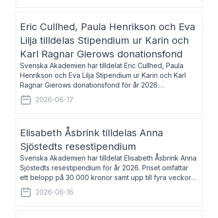
Eric Cullhed, Paula Henrikson och Eva
Lilja tilldelas Stipendium ur Karin och
Karl Ragnar Gierows donationsfond
Svenska Akademien har tilldelat Eric Cullhed, Paula
Henrikson och Eva Lilja Stipendium ur Karin och Karl
Ragnar Gierows donationsfond för år 2026.
Stipendiebeloppet är på 70 000 kronor vardera. Eric
2026-06-17
Cullhed, född 1985, är professor i grekis
Elisabeth Åsbrink tilldelas Anna
Sjöstedts resestipendium
Svenska Akademien har tilldelat Elisabeth Åsbrink Anna
Sjöstedts resestipendium för år 2026. Priset omfattar
ett belopp på 30 000 kronor samt upp till fyra veckors
fri vistelse i Akademiens lägenhet i Berlin. Elisabeth
2026-06-16
Åsbrink, född 1965 oc