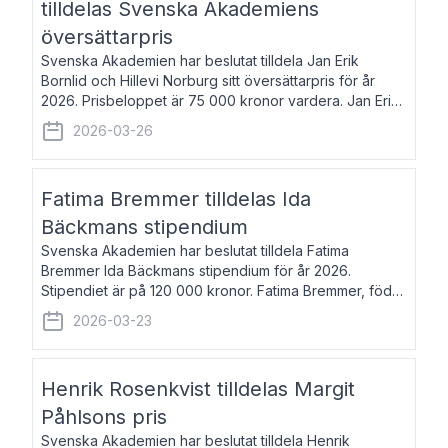
tilldelas Svenska Akademiens
översättarpris
Svenska Akademien har beslutat tilldela Jan Erik
Bornlid och Hillevi Norburg sitt översättarpris för år
2026. Prisbeloppet är 75 000 kronor vardera. Jan Erik
Bornlid, född 1947, är översättare från tyska. Han är
2026-03-26
främst känd för sina översät
Fatima Bremmer tilldelas Ida
Bäckmans stipendium
Svenska Akademien har beslutat tilldela Fatima
Bremmer Ida Bäckmans stipendium för år 2026.
Stipendiet är på 120 000 kronor. Fatima Bremmer, född
1977, är journalist och författare. Hon utkom i fjol med
2026-03-23
boken Ligan. Klarakvarterens blodsyst
Henrik Rosenkvist tilldelas Margit
Påhlsons pris
Svenska Akademien har beslutat tilldela Henrik