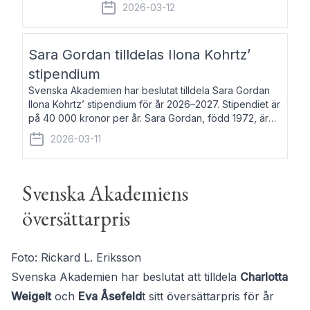
fem av de kungliga akademierna det så
2026-03-12
kallade Bernadotteprogrammet med
syfte att genom stipendier erbjuda stöd
och fortbildning till fo
Sara Gordan tilldelas Ilona Kohrtz’
stipendium
Svenska Akademien har beslutat tilldela Sara Gordan
Ilona Kohrtz’ stipendium för år 2026–2027. Stipendiet är
på 40 000 kronor per år. Sara Gordan, född 1972, är
författare och översättare. Hon debuterade 2006 med
2026-03-11
det prosalyriska verket En
Svenska Akademiens
översättarpris
Foto: Rickard L. Eriksson
Svenska Akademien har beslutat att tilldela
Charlotta
Weigelt
och
Eva Åsefeld
t sitt översättarpris för år