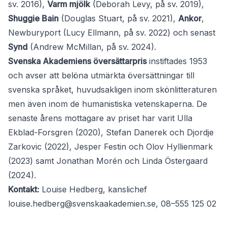
sv. 2016),
Varm mjölk
(Deborah Levy, på sv. 2019),
Shuggie Bain
(Douglas Stuart, på sv. 2021),
Ankor
,
Newburyport (Lucy Ellmann, på sv. 2022) och senast
Synd
(Andrew McMillan, på sv. 2024).
Svenska Akademiens översättarpris
instiftades 1953
och avser att belöna utmärkta översättningar till
svenska språket, huvudsakligen inom skönlitteraturen
men även inom de humanistiska vetenskaperna. De
senaste årens mottagare av priset har varit Ulla
Ekblad-Forsgren (2020), Stefan Danerek och Djordje
Zarkovic (2022), Jesper Festin och Olov Hyllienmark
(2023) samt Jonathan Morén och Linda Östergaard
(2024).
Kontakt:
Louise Hedberg, kanslichef
louise.hedberg@svenskaakademien.se
, 08–555 125 02