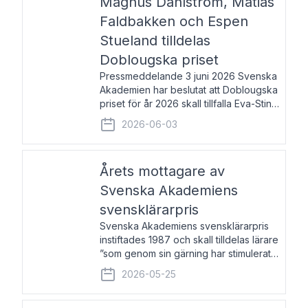
Magnus Dahlström, Matias
Faldbakken och Espen
Stueland tilldelas
Doblougska priset
Pressmeddelande 3 juni 2026 Svenska
Akademien har beslutat att Doblougska
priset för år 2026 skall tillfalla Eva-Stina
Byggmästar, Magnus Dahlström, Matias
2026-06-03
Faldbakken samt Espen Stueland.
Prisbeloppet är 200 000 svenska
kronor per mottagare
Årets mottagare av
Svenska Akademiens
svensklärarpris
Svenska Akademiens svensklärarpris
instiftades 1987 och skall tilldelas lärare
”som genom sin gärning har stimulerat
intresset hos unga människor för
2026-05-25
svenska språket och litteraturen”.
Prisutdelning och samtal med