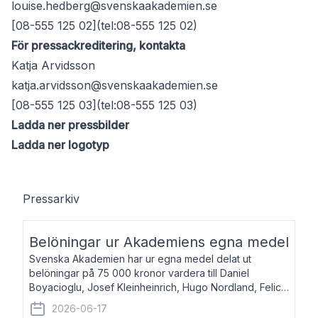
louise.hedberg@svenskaakademien.se
[08-555 125 02](tel:08-555 125 02)
För pressackreditering, kontakta
Katja Arvidsson
katja.arvidsson@svenskaakademien.se
[08-555 125 03](tel:08-555 125 03)
Ladda ner pressbilder
Ladda ner logotyp
Pressarkiv
Belöningar ur Akademiens egna medel
Svenska Akademien har ur egna medel delat ut
belöningar på 75 000 kronor vardera till Daniel
Boyacioglu, Josef Kleinheinrich, Hugo Nordland, Felicia
Stenroth och Svante Strandberg. Daniel Boyacioglu,
2026-06-17
född 1981, är poet och scenartist. Josef