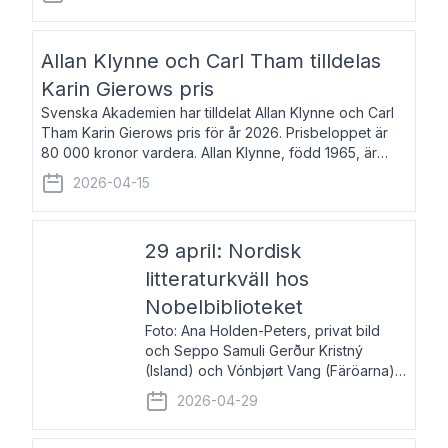
återkommande för Svenska Dagbladet, Ups
Allan Klynne och Carl Tham tilldelas
Karin Gierows pris
Svenska Akademien har tilldelat Allan Klynne och Carl
Tham Karin Gierows pris för år 2026. Prisbeloppet är
80 000 kronor vardera. Allan Klynne, född 1965, är
arkeolog, författare, översättare och fil.dr i antikens
2026-04-15
kultur och samhällsliv. Ut
29 april: Nordisk
litteraturkväll hos
Nobelbiblioteket
Foto: Ana Holden-Peters, privat bild
och Seppo Samuli Gerður Kristný
(Island) och Vónbjørt Vang (Färöarna)
läser ur sina verk och samtalar med
2026-04-29
John Swedenmark. De läser upp på
färöiska, isländska och svenska och