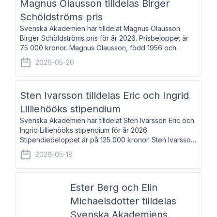
Magnus Olausson tilldelas Birger
Schöldströms pris
Svenska Akademien har tilldelat Magnus Olausson
Birger Schöldströms pris för år 2026. Prisbeloppet är
75 000 kronor. Magnus Olausson, född 1956 och
bosatt i Stockholm, är konstvetare, museiman och
2026-05-20
hovman. Han disputerade 1993 vid Uppsala un
Sten Ivarsson tilldelas Eric och Ingrid
Lilliehööks stipendium
Svenska Akademien har tilldelat Sten Ivarsson Eric och
Ingrid Lilliehööks stipendium för år 2026.
Stipendiebeloppet är på 125 000 kronor. Sten Ivarsson,
född 1979, är mediateksamordnare vid
2026-05-18
Söderslättsgymnasiet i Trelleborg. Här har han på
Ester Berg och Elin
Michaelsdotter tilldelas
Svenska Akademiens