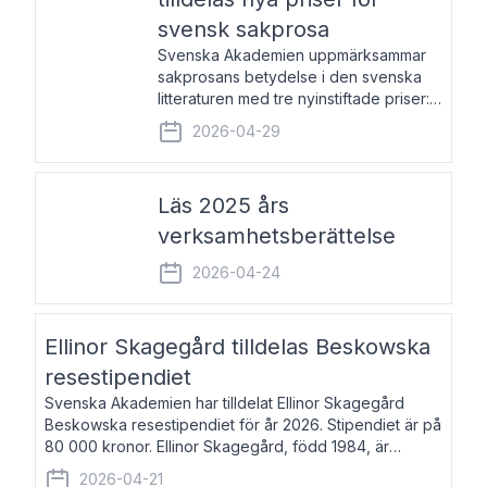
svensk sakprosa
Svenska Akademien uppmärksammar
sakprosans betydelse i den svenska
litteraturen med tre nyinstiftade priser:
Svenska Akademiens pris till
2026-04-29
framstående författare av svensk
sakprosa som i år går till Magnus
Västerbro, Svenska Akademiens pris
Läs 2025 års
verksamhetsberättelse
2026-04-24
Ellinor Skagegård tilldelas Beskowska
resestipendiet
Svenska Akademien har tilldelat Ellinor Skagegård
Beskowska resestipendiet för år 2026. Stipendiet är på
80 000 kronor. Ellinor Skagegård, född 1984, är
författare, journalist och musiker. Hon skriver
2026-04-21