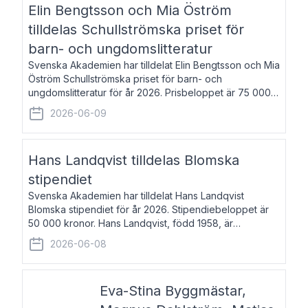
Elin Bengtsson och Mia Öström
tilldelas Schullströmska priset för
barn- och ungdomslitteratur
Svenska Akademien har tilldelat Elin Bengtsson och Mia
Öström Schullströmska priset för barn- och
ungdomslitteratur för år 2026. Prisbeloppet är 75 000
kronor vardera. Elin Bengtsson, född 1987, är författare
2026-06-09
och forskare i genusvetenskap.
Hans Landqvist tilldelas Blomska
stipendiet
Svenska Akademien har tilldelat Hans Landqvist
Blomska stipendiet för år 2026. Stipendiebeloppet är
50 000 kronor. Hans Landqvist, född 1958, är
professor i svenska vid Göteborgs universitet. Han
2026-06-08
disputerade år 2000 på avhandlingen Författn
Eva-Stina Byggmästar,