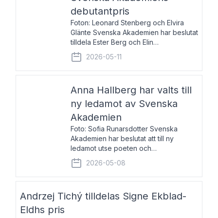
debutantpris
Foton: Leonard Stenberg och Elvira
Glänte Svenska Akademien har beslutat
tilldela Ester Berg och Elin
Michaelsdotter Svenska Akademiens
2026-05-11
debutantpris för år 2026. Priset är
nyinstiftat och syftar till att lyfta fram
intressanta och löftesrik
Anna Hallberg har valts till
ny ledamot av Svenska
Akademien
Foto: Sofia Runarsdotter Svenska
Akademien har beslutat att till ny
ledamot utse poeten och
litteraturkritikern Anna Hallberg. Hon
2026-05-08
efterträder poeten Tua Forsström på
stol 18 och kommer att ta sitt inträde vid
Akademiens högtidssammankomst
Andrzej Tichý tilldelas Signe Ekblad-
Eldhs pris