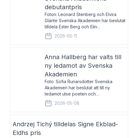
debutantpris
Foton: Leonard Stenberg och Elvira
Glänte Svenska Akademien har beslutat
tilldela Ester Berg och Elin
Michaelsdotter Svenska Akademiens
2026-05-11
debutantpris för år 2026. Priset är
nyinstiftat och syftar till att lyfta fram
intressanta och löftesrik
Anna Hallberg har valts till
ny ledamot av Svenska
Akademien
Foto: Sofia Runarsdotter Svenska
Akademien har beslutat att till ny
ledamot utse poeten och
litteraturkritikern Anna Hallberg. Hon
2026-05-08
efterträder poeten Tua Forsström på
stol 18 och kommer att ta sitt inträde vid
Akademiens högtidssammankomst
Andrzej Tichý tilldelas Signe Ekblad-
Eldhs pris