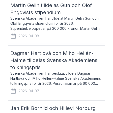
talar om språk och poesi – o
Martin Gelin tilldelas Gun och Olof
Engqvists stipendium
Svenska Akademien har tilldelat Martin Gelin Gun och
Olof Engqvists stipendium för år 2026.
Stipendiebeloppet är på 200 000 kronor. Martin Gelin,
född 1978, är journalist och författare. Han lever
2026-04-08
numera i Paris men var under många år bosat
Dagmar Hartlová och Miho Hellén-
Halme tilldelas Svenska Akademiens
tolkningspris
Svenska Akademien har beslutat tilldela Dagmar
Hartlová och Miho Hellén-Halme Svenska Akademiens
tolkningspris för år 2026. Prissumman är på 60 000
kronor var. Dagmar Hartlová, född 1951, översätter
2026-04-07
huvudsakligen från svenska till tjeckiska
Jan Erik Bornlid och Hillevi Norburg