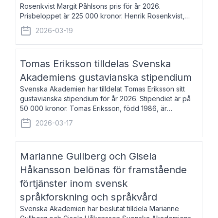
Rosenkvist Margit Påhlsons pris för år 2026.
Prisbeloppet är 225 000 kronor. Henrik Rosenkvist,
född 1965, är professor i nordiska språk vid Göteborgs
2026-03-19
universitet. Han disputerade 2004 på avhan
Tomas Eriksson tilldelas Svenska
Akademiens gustavianska stipendium
Svenska Akademien har tilldelat Tomas Eriksson sitt
gustavianska stipendium för år 2026. Stipendiet är på
50 000 kronor. Tomas Eriksson, född 1986, är
projektledare inom marknadsföring och författare och
2026-03-17
utkom i fjol med boken Syndabocken.
Marianne Gullberg och Gisela
Håkansson belönas för framstående
förtjänster inom svensk
språkforskning och språkvård
Svenska Akademien har beslutat tilldela Marianne