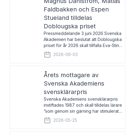
Magnus Dahlström, Matias
Faldbakken och Espen
Stueland tilldelas
Doblougska priset
Pressmeddelande 3 juni 2026 Svenska
Akademien har beslutat att Doblougska
priset för år 2026 skall tillfalla Eva-Stina
Byggmästar, Magnus Dahlström, Matias
2026-06-03
Faldbakken samt Espen Stueland.
Prisbeloppet är 200 000 svenska
kronor per mottagare
Årets mottagare av
Svenska Akademiens
svensklärarpris
Svenska Akademiens svensklärarpris
instiftades 1987 och skall tilldelas lärare
”som genom sin gärning har stimulerat
intresset hos unga människor för
2026-05-25
svenska språket och litteraturen”.
Prisutdelning och samtal med