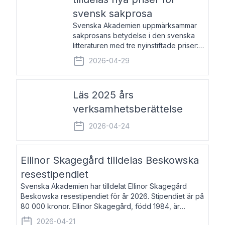
svensk sakprosa
Svenska Akademien uppmärksammar
sakprosans betydelse i den svenska
litteraturen med tre nyinstiftade priser:
Svenska Akademiens pris till
2026-04-29
framstående författare av svensk
sakprosa som i år går till Magnus
Västerbro, Svenska Akademiens pris
Läs 2025 års
verksamhetsberättelse
2026-04-24
Ellinor Skagegård tilldelas Beskowska
resestipendiet
Svenska Akademien har tilldelat Ellinor Skagegård
Beskowska resestipendiet för år 2026. Stipendiet är på
80 000 kronor. Ellinor Skagegård, född 1984, är
författare, journalist och musiker. Hon skriver
2026-04-21