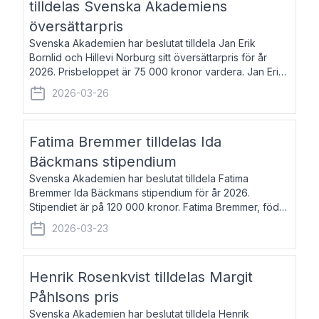
tilldelas Svenska Akademiens
översättarpris
Svenska Akademien har beslutat tilldela Jan Erik
Bornlid och Hillevi Norburg sitt översättarpris för år
2026. Prisbeloppet är 75 000 kronor vardera. Jan Erik
Bornlid, född 1947, är översättare från tyska. Han är
2026-03-26
främst känd för sina översät
Fatima Bremmer tilldelas Ida
Bäckmans stipendium
Svenska Akademien har beslutat tilldela Fatima
Bremmer Ida Bäckmans stipendium för år 2026.
Stipendiet är på 120 000 kronor. Fatima Bremmer, född
1977, är journalist och författare. Hon utkom i fjol med
2026-03-23
boken Ligan. Klarakvarterens blodsyst
Henrik Rosenkvist tilldelas Margit
Påhlsons pris
Svenska Akademien har beslutat tilldela Henrik