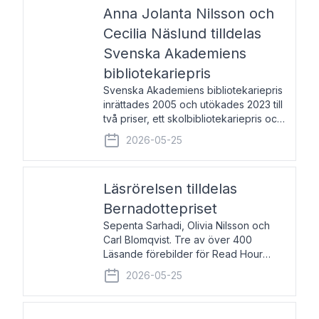
pristagarna äger rum under
Anna Jolanta Nilsson och
Cecilia Näslund tilldelas
Svenska Akademiens
bibliotekariepris
Svenska Akademiens bibliotekariepris
inrättades 2005 och utökades 2023 till
två priser, ett skolbibliotekariepris och
ett folkbibliotekariepris. Priserna skall
2026-05-25
tilldelas bibliotekarier vid svenska folk-
och skolbibliotek som gjort värdefull
Läsrörelsen tilldelas
Bernadottepriset
Sepenta Sarhadi, Olivia Nilsson och
Carl Blomqvist. Tre av över 400
Läsande förebilder för Read Hour
Sverige. Foto: Michael Wall. Den ideella
2026-05-25
föreningen Läsrörelsen tilldelas
Bernadottepriset 2026 för att den
under ett kvarts sekel gjort re