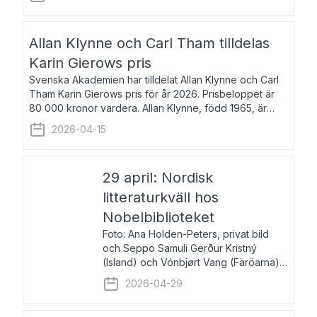
återkommande för Svenska Dagbladet, Ups
Allan Klynne och Carl Tham tilldelas
Karin Gierows pris
Svenska Akademien har tilldelat Allan Klynne och Carl
Tham Karin Gierows pris för år 2026. Prisbeloppet är
80 000 kronor vardera. Allan Klynne, född 1965, är
arkeolog, författare, översättare och fil.dr i antikens
2026-04-15
kultur och samhällsliv. Ut
29 april: Nordisk
litteraturkväll hos
Nobelbiblioteket
Foto: Ana Holden-Peters, privat bild
och Seppo Samuli Gerður Kristný
(Island) och Vónbjørt Vang (Färöarna)
läser ur sina verk och samtalar med
2026-04-29
John Swedenmark. De läser upp på
färöiska, isländska och svenska och