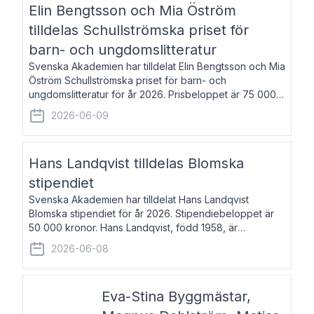
Elin Bengtsson och Mia Öström
tilldelas Schullströmska priset för
barn- och ungdomslitteratur
Svenska Akademien har tilldelat Elin Bengtsson och Mia
Öström Schullströmska priset för barn- och
ungdomslitteratur för år 2026. Prisbeloppet är 75 000
kronor vardera. Elin Bengtsson, född 1987, är författare
2026-06-09
och forskare i genusvetenskap.
Hans Landqvist tilldelas Blomska
stipendiet
Svenska Akademien har tilldelat Hans Landqvist
Blomska stipendiet för år 2026. Stipendiebeloppet är
50 000 kronor. Hans Landqvist, född 1958, är
professor i svenska vid Göteborgs universitet. Han
2026-06-08
disputerade år 2000 på avhandlingen Författn
Eva-Stina Byggmästar,