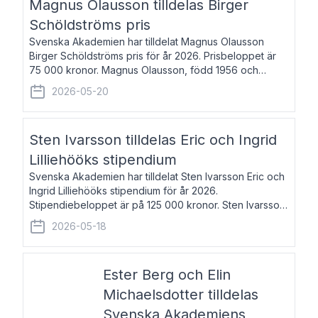
Magnus Olausson tilldelas Birger
Schöldströms pris
Svenska Akademien har tilldelat Magnus Olausson
Birger Schöldströms pris för år 2026. Prisbeloppet är
75 000 kronor. Magnus Olausson, född 1956 och
bosatt i Stockholm, är konstvetare, museiman och
2026-05-20
hovman. Han disputerade 1993 vid Uppsala un
Sten Ivarsson tilldelas Eric och Ingrid
Lilliehööks stipendium
Svenska Akademien har tilldelat Sten Ivarsson Eric och
Ingrid Lilliehööks stipendium för år 2026.
Stipendiebeloppet är på 125 000 kronor. Sten Ivarsson,
född 1979, är mediateksamordnare vid
2026-05-18
Söderslättsgymnasiet i Trelleborg. Här har han på
Ester Berg och Elin
Michaelsdotter tilldelas
Svenska Akademiens