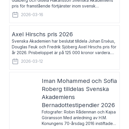
Gullberg och Gisela Håkansson Svenska Akademiens
pris för framstående förtjänster inom svensk
språkforskning och språkvård till minne av Carl Gabriel
2026-03-16
och Karin Forsberg för år 2026. Prissumma
Axel Hirschs pris 2026
Svenska Akademien har beslutat tilldela Johan Erséus,
Douglas Feuk och Fredrik Sjöberg Axel Hirschs pris för
år 2026. Prisbeloppet är på 125 000 kronor vardera.
Johan Erséus, född 1959, är fackboksförfattare och
2026-03-12
journalist med mångårigt för
Iman Mohammed och Sofia
Roberg tilldelas Svenska
Akademiens
Bernadottestipendier 2026
Fotografer: Robin Rådenman och Kajsa
Göransson Med anledning av H.M.
Konungens 70-årsdag 2016 instiftade