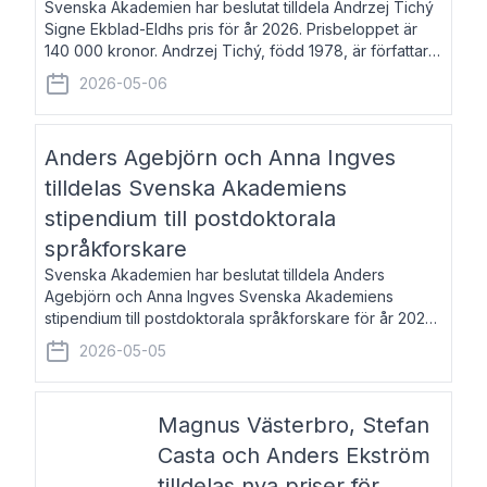
Svenska Akademien har beslutat tilldela Andrzej Tichý
Signe Ekblad-Eldhs pris för år 2026. Prisbeloppet är
140 000 kronor. Andrzej Tichý, född 1978, är författare
och kulturskribent. Han debuterade 2005 med den
2026-05-06
lovordade romanen Sex liter l
Anders Agebjörn och Anna Ingves
tilldelas Svenska Akademiens
stipendium till postdoktorala
språkforskare
Svenska Akademien har beslutat tilldela Anders
Agebjörn och Anna Ingves Svenska Akademiens
stipendium till postdoktorala språkforskare för år 2026.
Stipendiebeloppet är 75 000 kronor per mottagare.
2026-05-05
Anders Agebjörn, född 1984, är universitet
Magnus Västerbro, Stefan
Casta och Anders Ekström
tilldelas nya priser för