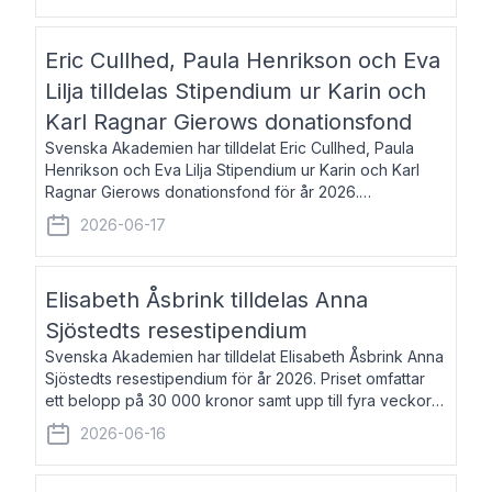
Eric Cullhed, Paula Henrikson och Eva
Lilja tilldelas Stipendium ur Karin och
Karl Ragnar Gierows donationsfond
Svenska Akademien har tilldelat Eric Cullhed, Paula
Henrikson och Eva Lilja Stipendium ur Karin och Karl
Ragnar Gierows donationsfond för år 2026.
Stipendiebeloppet är på 70 000 kronor vardera. Eric
2026-06-17
Cullhed, född 1985, är professor i grekis
Elisabeth Åsbrink tilldelas Anna
Sjöstedts resestipendium
Svenska Akademien har tilldelat Elisabeth Åsbrink Anna
Sjöstedts resestipendium för år 2026. Priset omfattar
ett belopp på 30 000 kronor samt upp till fyra veckors
fri vistelse i Akademiens lägenhet i Berlin. Elisabeth
2026-06-16
Åsbrink, född 1965 oc