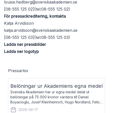
louise.hedberg@svenskaakademien.se
[08-555 125 02](tel:08-555 125 02)
För pressackreditering, kontakta
Katja Arvidsson
katja.arvidsson@svenskaakademien.se
[08-555 125 03](tel:08-555 125 03)
Ladda ner pressbilder
Ladda ner logotyp
Pressarkiv
Belöningar ur Akademiens egna medel
Svenska Akademien har ur egna medel delat ut
belöningar på 75 000 kronor vardera till Daniel
Boyacioglu, Josef Kleinheinrich, Hugo Nordland, Felicia
Stenroth och Svante Strandberg. Daniel Boyacioglu,
2026-06-17
född 1981, är poet och scenartist. Josef