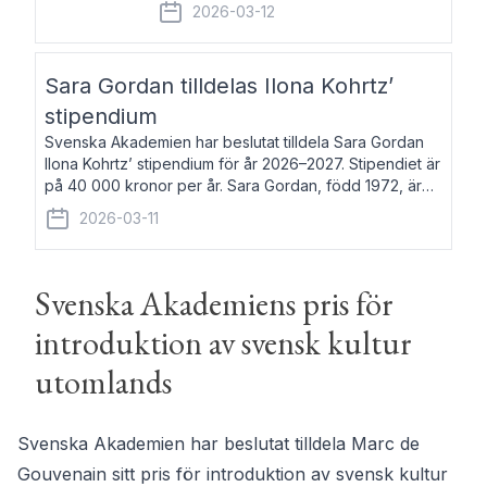
fem av de kungliga akademierna det så
2026-03-12
kallade Bernadotteprogrammet med
syfte att genom stipendier erbjuda stöd
och fortbildning till fo
Sara Gordan tilldelas Ilona Kohrtz’
stipendium
Svenska Akademien har beslutat tilldela Sara Gordan
Ilona Kohrtz’ stipendium för år 2026–2027. Stipendiet är
på 40 000 kronor per år. Sara Gordan, född 1972, är
författare och översättare. Hon debuterade 2006 med
2026-03-11
det prosalyriska verket En
Svenska Akademiens pris för
introduktion av svensk kultur
utomlands
Svenska Akademien har beslutat tilldela Marc de
Gouvenain sitt pris för introduktion av svensk kultur