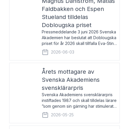
Magnus Dahlström, Matias
Faldbakken och Espen
Stueland tilldelas
Doblougska priset
Pressmeddelande 3 juni 2026 Svenska
Akademien har beslutat att Doblougska
priset för år 2026 skall tillfalla Eva-Stina
Byggmästar, Magnus Dahlström, Matias
2026-06-03
Faldbakken samt Espen Stueland.
Prisbeloppet är 200 000 svenska
kronor per mottagare
Årets mottagare av
Svenska Akademiens
svensklärarpris
Svenska Akademiens svensklärarpris
instiftades 1987 och skall tilldelas lärare
”som genom sin gärning har stimulerat
intresset hos unga människor för
2026-05-25
svenska språket och litteraturen”.
Prisutdelning och samtal med