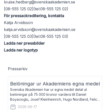
louise.hedberg@svenskaakademien.se
[08-555 125 02](tel:08-555 125 02)
För pressackreditering, kontakta
Katja Arvidsson
katja.arvidsson@svenskaakademien.se
[08-555 125 03](tel:08-555 125 03)
Ladda ner pressbilder
Ladda ner logotyp
Pressarkiv
Belöningar ur Akademiens egna medel
Svenska Akademien har ur egna medel delat ut
belöningar på 75 000 kronor vardera till Daniel
Boyacioglu, Josef Kleinheinrich, Hugo Nordland, Felicia
Stenroth och Svante Strandberg. Daniel Boyacioglu,
2026-06-17
född 1981, är poet och scenartist. Josef