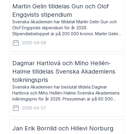
talar om språk och poesi – o
Martin Gelin tilldelas Gun och Olof
Engqvists stipendium
Svenska Akademien har tilldelat Martin Gelin Gun och
Olof Engqvists stipendium för år 2026.
Stipendiebeloppet är på 200 000 kronor. Martin Gelin,
född 1978, är journalist och författare. Han lever
2026-04-08
numera i Paris men var under många år bosat
Dagmar Hartlová och Miho Hellén-
Halme tilldelas Svenska Akademiens
tolkningspris
Svenska Akademien har beslutat tilldela Dagmar
Hartlová och Miho Hellén-Halme Svenska Akademiens
tolkningspris för år 2026. Prissumman är på 60 000
kronor var. Dagmar Hartlová, född 1951, översätter
2026-04-07
huvudsakligen från svenska till tjeckiska
Jan Erik Bornlid och Hillevi Norburg