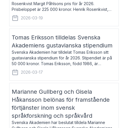
Rosenkvist Margit Påhlsons pris för år 2026.
Prisbeloppet är 225 000 kronor. Henrik Rosenkvist,
född 1965, är professor i nordiska språk vid Göteborgs
2026-03-19
universitet. Han disputerade 2004 på avhan
Tomas Eriksson tilldelas Svenska
Akademiens gustavianska stipendium
Svenska Akademien har tilldelat Tomas Eriksson sitt
gustavianska stipendium för år 2026. Stipendiet är på
50 000 kronor. Tomas Eriksson, född 1986, är
projektledare inom marknadsföring och författare och
2026-03-17
utkom i fjol med boken Syndabocken.
Marianne Gullberg och Gisela
Håkansson belönas för framstående
förtjänster inom svensk
språkforskning och språkvård
Svenska Akademien har beslutat tilldela Marianne