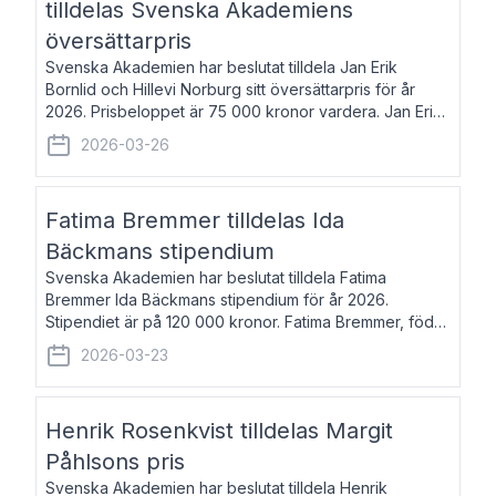
tilldelas Svenska Akademiens
översättarpris
Svenska Akademien har beslutat tilldela Jan Erik
Bornlid och Hillevi Norburg sitt översättarpris för år
2026. Prisbeloppet är 75 000 kronor vardera. Jan Erik
Bornlid, född 1947, är översättare från tyska. Han är
2026-03-26
främst känd för sina översät
Fatima Bremmer tilldelas Ida
Bäckmans stipendium
Svenska Akademien har beslutat tilldela Fatima
Bremmer Ida Bäckmans stipendium för år 2026.
Stipendiet är på 120 000 kronor. Fatima Bremmer, född
1977, är journalist och författare. Hon utkom i fjol med
2026-03-23
boken Ligan. Klarakvarterens blodsyst
Henrik Rosenkvist tilldelas Margit
Påhlsons pris
Svenska Akademien har beslutat tilldela Henrik