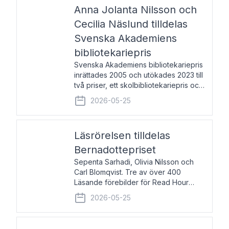
pristagarna äger rum under
Anna Jolanta Nilsson och
Cecilia Näslund tilldelas
Svenska Akademiens
bibliotekariepris
Svenska Akademiens bibliotekariepris
inrättades 2005 och utökades 2023 till
två priser, ett skolbibliotekariepris och
ett folkbibliotekariepris. Priserna skall
2026-05-25
tilldelas bibliotekarier vid svenska folk-
och skolbibliotek som gjort värdefull
Läsrörelsen tilldelas
Bernadottepriset
Sepenta Sarhadi, Olivia Nilsson och
Carl Blomqvist. Tre av över 400
Läsande förebilder för Read Hour
Sverige. Foto: Michael Wall. Den ideella
2026-05-25
föreningen Läsrörelsen tilldelas
Bernadottepriset 2026 för att den
under ett kvarts sekel gjort re