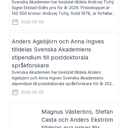
Svenska Akademien har beslutat tilldela Andrzej Tichý
Signe Ekblad-Eldhs pris för år 2026. Prisbeloppet är
140 000 kronor. Andrzej Tichý, född 1978, är författare
och kulturskribent. Han debuterade 2005 med den
2026-05-06
lovordade romanen Sex liter l
Anders Agebjörn och Anna Ingves
tilldelas Svenska Akademiens
stipendium till postdoktorala
språkforskare
Svenska Akademien har beslutat tilldela Anders
Agebjörn och Anna Ingves Svenska Akademiens
stipendium till postdoktorala språkforskare för år 2026.
Stipendiebeloppet är 75 000 kronor per mottagare.
2026-05-05
Anders Agebjörn, född 1984, är universitet
Magnus Västerbro, Stefan
Casta och Anders Ekström
tilldelas nya priser för