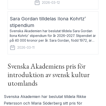
fem av de kungliga akademierna det så
2026-03-12
kallade Bernadotteprogrammet med
syfte att genom stipendier erbjuda stöd
och fortbildning till fo
Sara Gordan tilldelas Ilona Kohrtz’
stipendium
Svenska Akademien har beslutat tilldela Sara Gordan
Ilona Kohrtz’ stipendium för år 2026–2027. Stipendiet är
på 40 000 kronor per år. Sara Gordan, född 1972, är
författare och översättare. Hon debuterade 2006 med
2026-03-11
det prosalyriska verket En
Svenska Akademiens pris för
introduktion av svensk kultur
utomlands
Svenska Akademien har beslutat tilldela Rikke
Petersson och Maria Söderberg sitt pris för