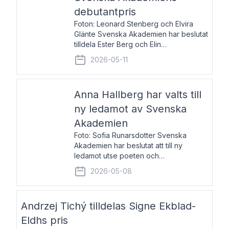
debutantpris
Foton: Leonard Stenberg och Elvira
Glänte Svenska Akademien har beslutat
tilldela Ester Berg och Elin
Michaelsdotter Svenska Akademiens
2026-05-11
debutantpris för år 2026. Priset är
nyinstiftat och syftar till att lyfta fram
intressanta och löftesrik
Anna Hallberg har valts till
ny ledamot av Svenska
Akademien
Foto: Sofia Runarsdotter Svenska
Akademien har beslutat att till ny
ledamot utse poeten och
litteraturkritikern Anna Hallberg. Hon
2026-05-08
efterträder poeten Tua Forsström på
stol 18 och kommer att ta sitt inträde vid
Akademiens högtidssammankomst
Andrzej Tichý tilldelas Signe Ekblad-
Eldhs pris