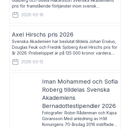
Gullberg och Gisela Håkansson Svenska Akademiens
pris för framstående förtjänster inom svensk
språkforskning och språkvård till minne av Carl Gabriel
2026-03-16
och Karin Forsberg för år 2026. Prissumma
Axel Hirschs pris 2026
Svenska Akademien har beslutat tilldela Johan Erséus,
Douglas Feuk och Fredrik Sjöberg Axel Hirschs pris för
år 2026. Prisbeloppet är på 125 000 kronor vardera.
Johan Erséus, född 1959, är fackboksförfattare och
2026-03-12
journalist med mångårigt för
Iman Mohammed och Sofia
Roberg tilldelas Svenska
Akademiens
Bernadottestipendier 2026
Fotografer: Robin Rådenman och Kajsa
Göransson Med anledning av H.M.
Konungens 70-årsdag 2016 instiftade