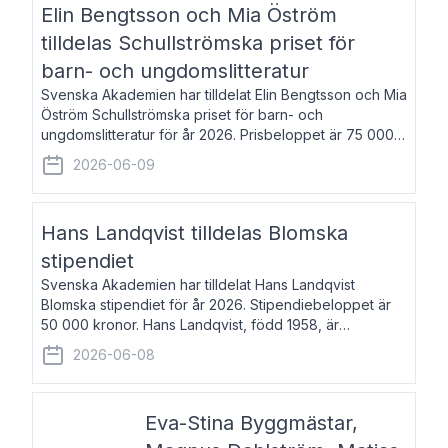
Elin Bengtsson och Mia Öström
tilldelas Schullströmska priset för
barn- och ungdomslitteratur
Svenska Akademien har tilldelat Elin Bengtsson och Mia
Öström Schullströmska priset för barn- och
ungdomslitteratur för år 2026. Prisbeloppet är 75 000
kronor vardera. Elin Bengtsson, född 1987, är författare
2026-06-09
och forskare i genusvetenskap.
Hans Landqvist tilldelas Blomska
stipendiet
Svenska Akademien har tilldelat Hans Landqvist
Blomska stipendiet för år 2026. Stipendiebeloppet är
50 000 kronor. Hans Landqvist, född 1958, är
professor i svenska vid Göteborgs universitet. Han
2026-06-08
disputerade år 2000 på avhandlingen Författn
Eva-Stina Byggmästar,