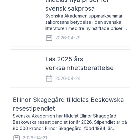
svensk sakprosa
Svenska Akademien uppmärksammar
sakprosans betydelse i den svenska
litteraturen med tre nyinstiftade priser:
Svenska Akademiens pris till
2026-04-29
framstående författare av svensk
sakprosa som i år går till Magnus
Västerbro, Svenska Akademiens pris
Läs 2025 års
verksamhetsberättelse
2026-04-24
Ellinor Skagegård tilldelas Beskowska
resestipendiet
Svenska Akademien har tilldelat Ellinor Skagegård
Beskowska resestipendiet för år 2026. Stipendiet är på
80 000 kronor. Ellinor Skagegård, född 1984, är
författare, journalist och musiker. Hon skriver
2026-04-21