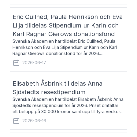
Eric Cullhed, Paula Henrikson och Eva
Lilja tilldelas Stipendium ur Karin och
Karl Ragnar Gierows donationsfond
Svenska Akademien har tilldelat Eric Cullhed, Paula
Henrikson och Eva Lilja Stipendium ur Karin och Karl
Ragnar Gierows donationsfond för år 2026.
Stipendiebeloppet är på 70 000 kronor vardera. Eric
2026-06-17
Cullhed, född 1985, är professor i grekis
Elisabeth Åsbrink tilldelas Anna
Sjöstedts resestipendium
Svenska Akademien har tilldelat Elisabeth Åsbrink Anna
Sjöstedts resestipendium för år 2026. Priset omfattar
ett belopp på 30 000 kronor samt upp till fyra veckors
fri vistelse i Akademiens lägenhet i Berlin. Elisabeth
2026-06-16
Åsbrink, född 1965 oc