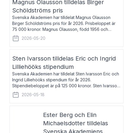
Magnus Olausson tilldelas Birger
Schöldströms pris
Svenska Akademien har tilldelat Magnus Olausson
Birger Schöldströms pris för år 2026. Prisbeloppet är
75 000 kronor. Magnus Olausson, född 1956 och
bosatt i Stockholm, är konstvetare, museiman och
2026-05-20
hovman. Han disputerade 1993 vid Uppsala un
Sten Ivarsson tilldelas Eric och Ingrid
Lilliehööks stipendium
Svenska Akademien har tilldelat Sten Ivarsson Eric och
Ingrid Lilliehööks stipendium för år 2026.
Stipendiebeloppet är på 125 000 kronor. Sten Ivarsson,
född 1979, är mediateksamordnare vid
2026-05-18
Söderslättsgymnasiet i Trelleborg. Här har han på
Ester Berg och Elin
Michaelsdotter tilldelas
Svenska Akademiens