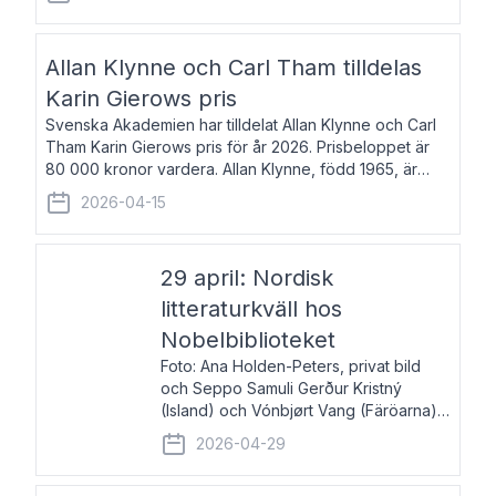
återkommande för Svenska Dagbladet, Ups
Allan Klynne och Carl Tham tilldelas
Karin Gierows pris
Svenska Akademien har tilldelat Allan Klynne och Carl
Tham Karin Gierows pris för år 2026. Prisbeloppet är
80 000 kronor vardera. Allan Klynne, född 1965, är
arkeolog, författare, översättare och fil.dr i antikens
2026-04-15
kultur och samhällsliv. Ut
29 april: Nordisk
litteraturkväll hos
Nobelbiblioteket
Foto: Ana Holden-Peters, privat bild
och Seppo Samuli Gerður Kristný
(Island) och Vónbjørt Vang (Färöarna)
läser ur sina verk och samtalar med
2026-04-29
John Swedenmark. De läser upp på
färöiska, isländska och svenska och