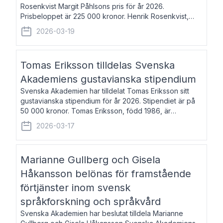
Rosenkvist Margit Påhlsons pris för år 2026.
Prisbeloppet är 225 000 kronor. Henrik Rosenkvist,
född 1965, är professor i nordiska språk vid Göteborgs
2026-03-19
universitet. Han disputerade 2004 på avhan
Tomas Eriksson tilldelas Svenska
Akademiens gustavianska stipendium
Svenska Akademien har tilldelat Tomas Eriksson sitt
gustavianska stipendium för år 2026. Stipendiet är på
50 000 kronor. Tomas Eriksson, född 1986, är
projektledare inom marknadsföring och författare och
2026-03-17
utkom i fjol med boken Syndabocken.
Marianne Gullberg och Gisela
Håkansson belönas för framstående
förtjänster inom svensk
språkforskning och språkvård
Svenska Akademien har beslutat tilldela Marianne