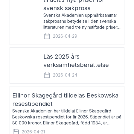
svensk sakprosa
Svenska Akademien uppmärksammar
sakprosans betydelse i den svenska
litteraturen med tre nyinstiftade priser:
Svenska Akademiens pris till
2026-04-29
framstående författare av svensk
sakprosa som i år går till Magnus
Västerbro, Svenska Akademiens pris
Läs 2025 års
verksamhetsberättelse
2026-04-24
Ellinor Skagegård tilldelas Beskowska
resestipendiet
Svenska Akademien har tilldelat Ellinor Skagegård
Beskowska resestipendiet för år 2026. Stipendiet är på
80 000 kronor. Ellinor Skagegård, född 1984, är
författare, journalist och musiker. Hon skriver
2026-04-21