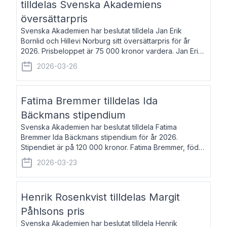
tilldelas Svenska Akademiens
översättarpris
Svenska Akademien har beslutat tilldela Jan Erik
Bornlid och Hillevi Norburg sitt översättarpris för år
2026. Prisbeloppet är 75 000 kronor vardera. Jan Erik
Bornlid, född 1947, är översättare från tyska. Han är
2026-03-26
främst känd för sina översät
Fatima Bremmer tilldelas Ida
Bäckmans stipendium
Svenska Akademien har beslutat tilldela Fatima
Bremmer Ida Bäckmans stipendium för år 2026.
Stipendiet är på 120 000 kronor. Fatima Bremmer, född
1977, är journalist och författare. Hon utkom i fjol med
2026-03-23
boken Ligan. Klarakvarterens blodsyst
Henrik Rosenkvist tilldelas Margit
Påhlsons pris
Svenska Akademien har beslutat tilldela Henrik