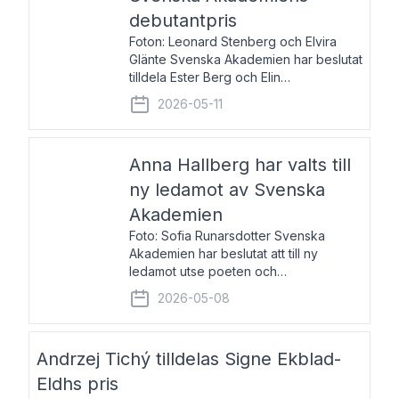
debutantpris
Foton: Leonard Stenberg och Elvira
Glänte Svenska Akademien har beslutat
tilldela Ester Berg och Elin
Michaelsdotter Svenska Akademiens
2026-05-11
debutantpris för år 2026. Priset är
nyinstiftat och syftar till att lyfta fram
intressanta och löftesrik
Anna Hallberg har valts till
ny ledamot av Svenska
Akademien
Foto: Sofia Runarsdotter Svenska
Akademien har beslutat att till ny
ledamot utse poeten och
litteraturkritikern Anna Hallberg. Hon
2026-05-08
efterträder poeten Tua Forsström på
stol 18 och kommer att ta sitt inträde vid
Akademiens högtidssammankomst
Andrzej Tichý tilldelas Signe Ekblad-
Eldhs pris