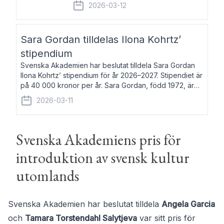
fem av de kungliga akademierna det så
2026-03-12
kallade Bernadotteprogrammet med
syfte att genom stipendier erbjuda stöd
och fortbildning till fo
Sara Gordan tilldelas Ilona Kohrtz’
stipendium
Svenska Akademien har beslutat tilldela Sara Gordan
Ilona Kohrtz’ stipendium för år 2026–2027. Stipendiet är
på 40 000 kronor per år. Sara Gordan, född 1972, är
författare och översättare. Hon debuterade 2006 med
2026-03-11
det prosalyriska verket En
Svenska Akademiens pris för
introduktion av svensk kultur
utomlands
Svenska Akademien har beslutat tilldela
Angela Garcia
och
Tamara Torstendahl Salytjeva
var sitt pris för