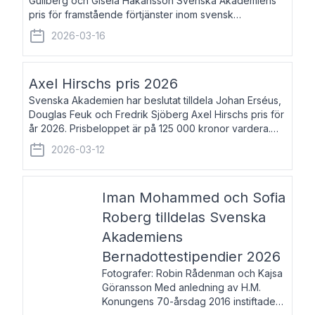
Gullberg och Gisela Håkansson Svenska Akademiens
pris för framstående förtjänster inom svensk
språkforskning och språkvård till minne av Carl Gabriel
2026-03-16
och Karin Forsberg för år 2026. Prissumma
Axel Hirschs pris 2026
Svenska Akademien har beslutat tilldela Johan Erséus,
Douglas Feuk och Fredrik Sjöberg Axel Hirschs pris för
år 2026. Prisbeloppet är på 125 000 kronor vardera.
Johan Erséus, född 1959, är fackboksförfattare och
2026-03-12
journalist med mångårigt för
Iman Mohammed och Sofia
Roberg tilldelas Svenska
Akademiens
Bernadottestipendier 2026
Fotografer: Robin Rådenman och Kajsa
Göransson Med anledning av H.M.
Konungens 70-årsdag 2016 instiftade