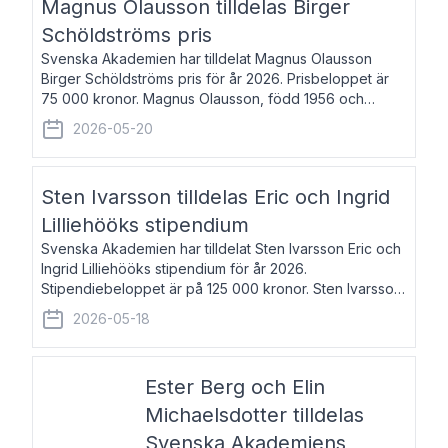
Magnus Olausson tilldelas Birger
Schöldströms pris
Svenska Akademien har tilldelat Magnus Olausson
Birger Schöldströms pris för år 2026. Prisbeloppet är
75 000 kronor. Magnus Olausson, född 1956 och
bosatt i Stockholm, är konstvetare, museiman och
2026-05-20
hovman. Han disputerade 1993 vid Uppsala un
Sten Ivarsson tilldelas Eric och Ingrid
Lilliehööks stipendium
Svenska Akademien har tilldelat Sten Ivarsson Eric och
Ingrid Lilliehööks stipendium för år 2026.
Stipendiebeloppet är på 125 000 kronor. Sten Ivarsson,
född 1979, är mediateksamordnare vid
2026-05-18
Söderslättsgymnasiet i Trelleborg. Här har han på
Ester Berg och Elin
Michaelsdotter tilldelas
Svenska Akademiens