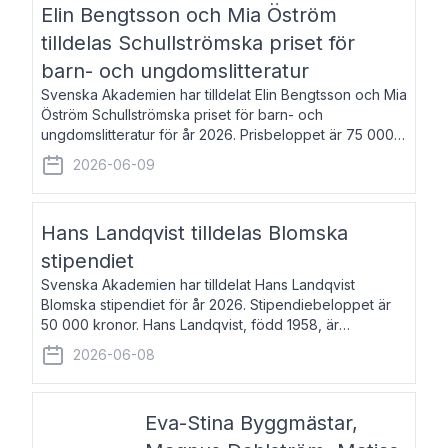
Elin Bengtsson och Mia Öström
tilldelas Schullströmska priset för
barn- och ungdomslitteratur
Svenska Akademien har tilldelat Elin Bengtsson och Mia
Öström Schullströmska priset för barn- och
ungdomslitteratur för år 2026. Prisbeloppet är 75 000
kronor vardera. Elin Bengtsson, född 1987, är författare
2026-06-09
och forskare i genusvetenskap.
Hans Landqvist tilldelas Blomska
stipendiet
Svenska Akademien har tilldelat Hans Landqvist
Blomska stipendiet för år 2026. Stipendiebeloppet är
50 000 kronor. Hans Landqvist, född 1958, är
professor i svenska vid Göteborgs universitet. Han
2026-06-08
disputerade år 2000 på avhandlingen Författn
Eva-Stina Byggmästar,