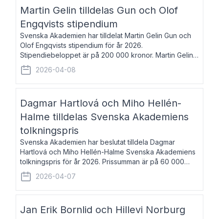
talar om språk och poesi – o
Martin Gelin tilldelas Gun och Olof
Engqvists stipendium
Svenska Akademien har tilldelat Martin Gelin Gun och
Olof Engqvists stipendium för år 2026.
Stipendiebeloppet är på 200 000 kronor. Martin Gelin,
född 1978, är journalist och författare. Han lever
2026-04-08
numera i Paris men var under många år bosat
Dagmar Hartlová och Miho Hellén-
Halme tilldelas Svenska Akademiens
tolkningspris
Svenska Akademien har beslutat tilldela Dagmar
Hartlová och Miho Hellén-Halme Svenska Akademiens
tolkningspris för år 2026. Prissumman är på 60 000
kronor var. Dagmar Hartlová, född 1951, översätter
2026-04-07
huvudsakligen från svenska till tjeckiska
Jan Erik Bornlid och Hillevi Norburg