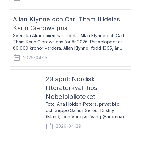
återkommande för Svenska Dagbladet, Ups
Allan Klynne och Carl Tham tilldelas
Karin Gierows pris
Svenska Akademien har tilldelat Allan Klynne och Carl
Tham Karin Gierows pris för år 2026. Prisbeloppet är
80 000 kronor vardera. Allan Klynne, född 1965, är
arkeolog, författare, översättare och fil.dr i antikens
2026-04-15
kultur och samhällsliv. Ut
29 april: Nordisk
litteraturkväll hos
Nobelbiblioteket
Foto: Ana Holden-Peters, privat bild
och Seppo Samuli Gerður Kristný
(Island) och Vónbjørt Vang (Färöarna)
läser ur sina verk och samtalar med
2026-04-29
John Swedenmark. De läser upp på
färöiska, isländska och svenska och