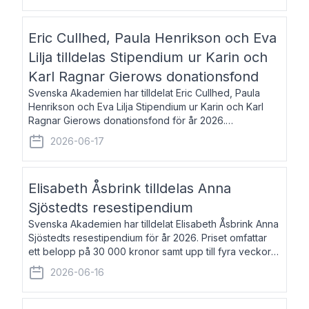
Eric Cullhed, Paula Henrikson och Eva
Lilja tilldelas Stipendium ur Karin och
Karl Ragnar Gierows donationsfond
Svenska Akademien har tilldelat Eric Cullhed, Paula
Henrikson och Eva Lilja Stipendium ur Karin och Karl
Ragnar Gierows donationsfond för år 2026.
Stipendiebeloppet är på 70 000 kronor vardera. Eric
2026-06-17
Cullhed, född 1985, är professor i grekis
Elisabeth Åsbrink tilldelas Anna
Sjöstedts resestipendium
Svenska Akademien har tilldelat Elisabeth Åsbrink Anna
Sjöstedts resestipendium för år 2026. Priset omfattar
ett belopp på 30 000 kronor samt upp till fyra veckors
fri vistelse i Akademiens lägenhet i Berlin. Elisabeth
2026-06-16
Åsbrink, född 1965 oc