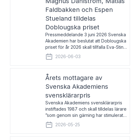
Magnus Dahlström, Matias
Faldbakken och Espen
Stueland tilldelas
Doblougska priset
Pressmeddelande 3 juni 2026 Svenska
Akademien har beslutat att Doblougska
priset för år 2026 skall tillfalla Eva-Stina
Byggmästar, Magnus Dahlström, Matias
2026-06-03
Faldbakken samt Espen Stueland.
Prisbeloppet är 200 000 svenska
kronor per mottagare
Årets mottagare av
Svenska Akademiens
svensklärarpris
Svenska Akademiens svensklärarpris
instiftades 1987 och skall tilldelas lärare
”som genom sin gärning har stimulerat
intresset hos unga människor för
2026-05-25
svenska språket och litteraturen”.
Prisutdelning och samtal med