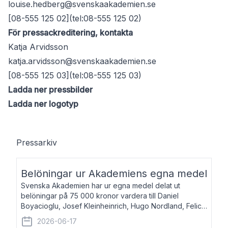
louise.hedberg@svenskaakademien.se
[08-555 125 02](tel:08-555 125 02)
För pressackreditering, kontakta
Katja Arvidsson
katja.arvidsson@svenskaakademien.se
[08-555 125 03](tel:08-555 125 03)
Ladda ner pressbilder
Ladda ner logotyp
Pressarkiv
Belöningar ur Akademiens egna medel
Svenska Akademien har ur egna medel delat ut
belöningar på 75 000 kronor vardera till Daniel
Boyacioglu, Josef Kleinheinrich, Hugo Nordland, Felicia
Stenroth och Svante Strandberg. Daniel Boyacioglu,
2026-06-17
född 1981, är poet och scenartist. Josef