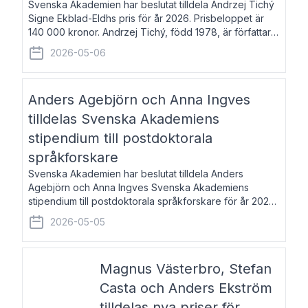
Svenska Akademien har beslutat tilldela Andrzej Tichý
Signe Ekblad-Eldhs pris för år 2026. Prisbeloppet är
140 000 kronor. Andrzej Tichý, född 1978, är författare
och kulturskribent. Han debuterade 2005 med den
2026-05-06
lovordade romanen Sex liter l
Anders Agebjörn och Anna Ingves
tilldelas Svenska Akademiens
stipendium till postdoktorala
språkforskare
Svenska Akademien har beslutat tilldela Anders
Agebjörn och Anna Ingves Svenska Akademiens
stipendium till postdoktorala språkforskare för år 2026.
Stipendiebeloppet är 75 000 kronor per mottagare.
2026-05-05
Anders Agebjörn, född 1984, är universitet
Magnus Västerbro, Stefan
Casta och Anders Ekström
tilldelas nya priser för