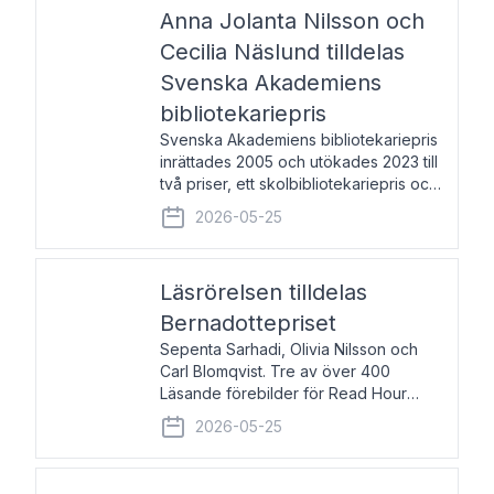
pristagarna äger rum under
Anna Jolanta Nilsson och
Cecilia Näslund tilldelas
Svenska Akademiens
bibliotekariepris
Svenska Akademiens bibliotekariepris
inrättades 2005 och utökades 2023 till
två priser, ett skolbibliotekariepris och
ett folkbibliotekariepris. Priserna skall
2026-05-25
tilldelas bibliotekarier vid svenska folk-
och skolbibliotek som gjort värdefull
Läsrörelsen tilldelas
Bernadottepriset
Sepenta Sarhadi, Olivia Nilsson och
Carl Blomqvist. Tre av över 400
Läsande förebilder för Read Hour
Sverige. Foto: Michael Wall. Den ideella
2026-05-25
föreningen Läsrörelsen tilldelas
Bernadottepriset 2026 för att den
under ett kvarts sekel gjort re