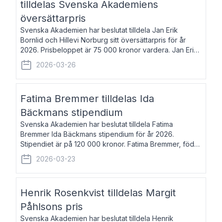
tilldelas Svenska Akademiens
översättarpris
Svenska Akademien har beslutat tilldela Jan Erik
Bornlid och Hillevi Norburg sitt översättarpris för år
2026. Prisbeloppet är 75 000 kronor vardera. Jan Erik
Bornlid, född 1947, är översättare från tyska. Han är
2026-03-26
främst känd för sina översät
Fatima Bremmer tilldelas Ida
Bäckmans stipendium
Svenska Akademien har beslutat tilldela Fatima
Bremmer Ida Bäckmans stipendium för år 2026.
Stipendiet är på 120 000 kronor. Fatima Bremmer, född
1977, är journalist och författare. Hon utkom i fjol med
2026-03-23
boken Ligan. Klarakvarterens blodsyst
Henrik Rosenkvist tilldelas Margit
Påhlsons pris
Svenska Akademien har beslutat tilldela Henrik