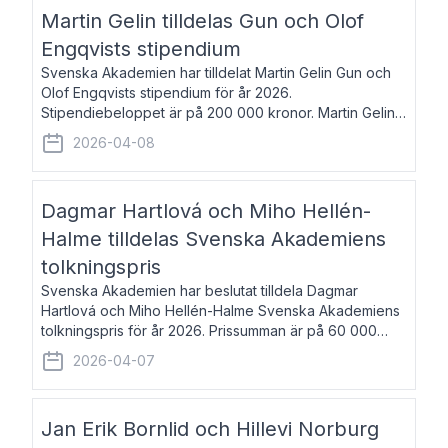
talar om språk och poesi – o
Martin Gelin tilldelas Gun och Olof
Engqvists stipendium
Svenska Akademien har tilldelat Martin Gelin Gun och
Olof Engqvists stipendium för år 2026.
Stipendiebeloppet är på 200 000 kronor. Martin Gelin,
född 1978, är journalist och författare. Han lever
2026-04-08
numera i Paris men var under många år bosat
Dagmar Hartlová och Miho Hellén-
Halme tilldelas Svenska Akademiens
tolkningspris
Svenska Akademien har beslutat tilldela Dagmar
Hartlová och Miho Hellén-Halme Svenska Akademiens
tolkningspris för år 2026. Prissumman är på 60 000
kronor var. Dagmar Hartlová, född 1951, översätter
2026-04-07
huvudsakligen från svenska till tjeckiska
Jan Erik Bornlid och Hillevi Norburg