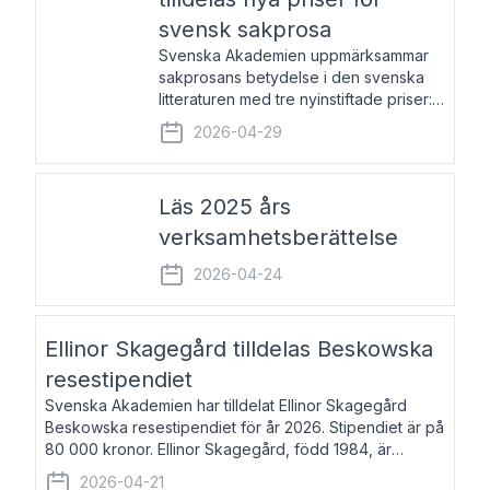
svensk sakprosa
Svenska Akademien uppmärksammar
sakprosans betydelse i den svenska
litteraturen med tre nyinstiftade priser:
Svenska Akademiens pris till
2026-04-29
framstående författare av svensk
sakprosa som i år går till Magnus
Västerbro, Svenska Akademiens pris
Läs 2025 års
verksamhetsberättelse
2026-04-24
Ellinor Skagegård tilldelas Beskowska
resestipendiet
Svenska Akademien har tilldelat Ellinor Skagegård
Beskowska resestipendiet för år 2026. Stipendiet är på
80 000 kronor. Ellinor Skagegård, född 1984, är
författare, journalist och musiker. Hon skriver
2026-04-21