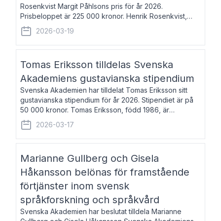
Rosenkvist Margit Påhlsons pris för år 2026.
Prisbeloppet är 225 000 kronor. Henrik Rosenkvist,
född 1965, är professor i nordiska språk vid Göteborgs
2026-03-19
universitet. Han disputerade 2004 på avhan
Tomas Eriksson tilldelas Svenska
Akademiens gustavianska stipendium
Svenska Akademien har tilldelat Tomas Eriksson sitt
gustavianska stipendium för år 2026. Stipendiet är på
50 000 kronor. Tomas Eriksson, född 1986, är
projektledare inom marknadsföring och författare och
2026-03-17
utkom i fjol med boken Syndabocken.
Marianne Gullberg och Gisela
Håkansson belönas för framstående
förtjänster inom svensk
språkforskning och språkvård
Svenska Akademien har beslutat tilldela Marianne