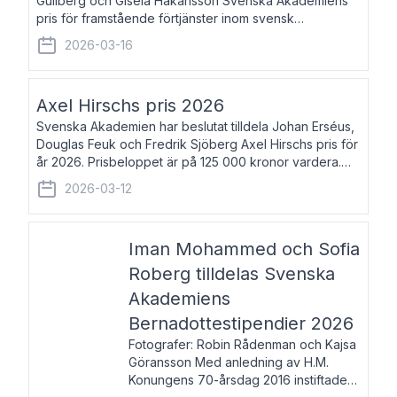
Gullberg och Gisela Håkansson Svenska Akademiens
pris för framstående förtjänster inom svensk
språkforskning och språkvård till minne av Carl Gabriel
2026-03-16
och Karin Forsberg för år 2026. Prissumma
Axel Hirschs pris 2026
Svenska Akademien har beslutat tilldela Johan Erséus,
Douglas Feuk och Fredrik Sjöberg Axel Hirschs pris för
år 2026. Prisbeloppet är på 125 000 kronor vardera.
Johan Erséus, född 1959, är fackboksförfattare och
2026-03-12
journalist med mångårigt för
Iman Mohammed och Sofia
Roberg tilldelas Svenska
Akademiens
Bernadottestipendier 2026
Fotografer: Robin Rådenman och Kajsa
Göransson Med anledning av H.M.
Konungens 70-årsdag 2016 instiftade