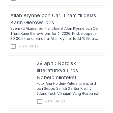
återkommande för Svenska Dagbladet, Ups
Allan Klynne och Carl Tham tilldelas
Karin Gierows pris
Svenska Akademien har tilldelat Allan Klynne och Carl
Tham Karin Gierows pris för år 2026. Prisbeloppet är
80 000 kronor vardera. Allan Klynne, född 1965, är
arkeolog, författare, översättare och fil.dr i antikens
2026-04-15
kultur och samhällsliv. Ut
29 april: Nordisk
litteraturkväll hos
Nobelbiblioteket
Foto: Ana Holden-Peters, privat bild
och Seppo Samuli Gerður Kristný
(Island) och Vónbjørt Vang (Färöarna)
läser ur sina verk och samtalar med
2026-04-29
John Swedenmark. De läser upp på
färöiska, isländska och svenska och