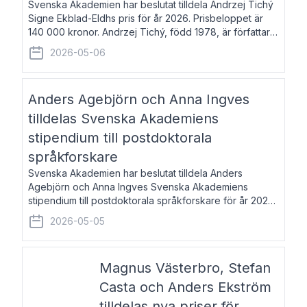
Svenska Akademien har beslutat tilldela Andrzej Tichý
Signe Ekblad-Eldhs pris för år 2026. Prisbeloppet är
140 000 kronor. Andrzej Tichý, född 1978, är författare
och kulturskribent. Han debuterade 2005 med den
2026-05-06
lovordade romanen Sex liter l
Anders Agebjörn och Anna Ingves
tilldelas Svenska Akademiens
stipendium till postdoktorala
språkforskare
Svenska Akademien har beslutat tilldela Anders
Agebjörn och Anna Ingves Svenska Akademiens
stipendium till postdoktorala språkforskare för år 2026.
Stipendiebeloppet är 75 000 kronor per mottagare.
2026-05-05
Anders Agebjörn, född 1984, är universitet
Magnus Västerbro, Stefan
Casta och Anders Ekström
tilldelas nya priser för