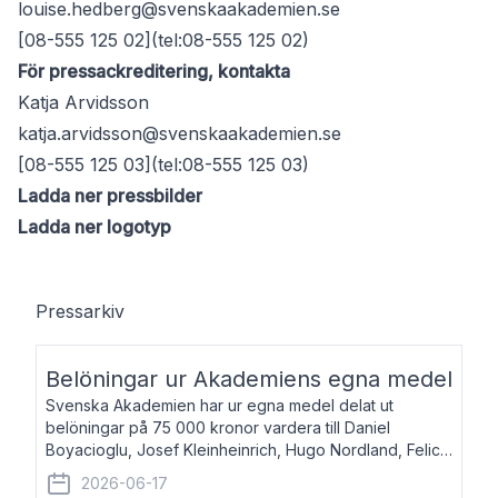
louise.hedberg@svenskaakademien.se
[08-555 125 02](tel:08-555 125 02)
För pressackreditering, kontakta
Katja Arvidsson
katja.arvidsson@svenskaakademien.se
[08-555 125 03](tel:08-555 125 03)
Ladda ner pressbilder
Ladda ner logotyp
Pressarkiv
Belöningar ur Akademiens egna medel
Svenska Akademien har ur egna medel delat ut
belöningar på 75 000 kronor vardera till Daniel
Boyacioglu, Josef Kleinheinrich, Hugo Nordland, Felicia
Stenroth och Svante Strandberg. Daniel Boyacioglu,
2026-06-17
född 1981, är poet och scenartist. Josef