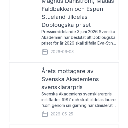
Magnus Dahlström, Matias
Faldbakken och Espen
Stueland tilldelas
Doblougska priset
Pressmeddelande 3 juni 2026 Svenska
Akademien har beslutat att Doblougska
priset för år 2026 skall tillfalla Eva-Stina
Byggmästar, Magnus Dahlström, Matias
2026-06-03
Faldbakken samt Espen Stueland.
Prisbeloppet är 200 000 svenska
kronor per mottagare
Årets mottagare av
Svenska Akademiens
svensklärarpris
Svenska Akademiens svensklärarpris
instiftades 1987 och skall tilldelas lärare
”som genom sin gärning har stimulerat
intresset hos unga människor för
2026-05-25
svenska språket och litteraturen”.
Prisutdelning och samtal med