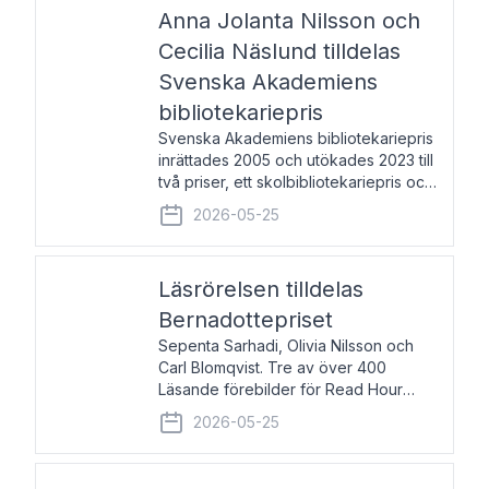
pristagarna äger rum under
Anna Jolanta Nilsson och
Cecilia Näslund tilldelas
Svenska Akademiens
bibliotekariepris
Svenska Akademiens bibliotekariepris
inrättades 2005 och utökades 2023 till
två priser, ett skolbibliotekariepris och
ett folkbibliotekariepris. Priserna skall
2026-05-25
tilldelas bibliotekarier vid svenska folk-
och skolbibliotek som gjort värdefull
Läsrörelsen tilldelas
Bernadottepriset
Sepenta Sarhadi, Olivia Nilsson och
Carl Blomqvist. Tre av över 400
Läsande förebilder för Read Hour
Sverige. Foto: Michael Wall. Den ideella
2026-05-25
föreningen Läsrörelsen tilldelas
Bernadottepriset 2026 för att den
under ett kvarts sekel gjort re