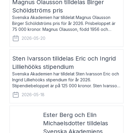
Magnus Olausson tilldelas Birger
Schöldströms pris
Svenska Akademien har tilldelat Magnus Olausson
Birger Schöldströms pris för år 2026. Prisbeloppet är
75 000 kronor. Magnus Olausson, född 1956 och
bosatt i Stockholm, är konstvetare, museiman och
2026-05-20
hovman. Han disputerade 1993 vid Uppsala un
Sten Ivarsson tilldelas Eric och Ingrid
Lilliehööks stipendium
Svenska Akademien har tilldelat Sten Ivarsson Eric och
Ingrid Lilliehööks stipendium för år 2026.
Stipendiebeloppet är på 125 000 kronor. Sten Ivarsson,
född 1979, är mediateksamordnare vid
2026-05-18
Söderslättsgymnasiet i Trelleborg. Här har han på
Ester Berg och Elin
Michaelsdotter tilldelas
Svenska Akademiens