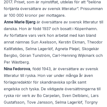
2017. Priset, som är nyinstiftat, utdelas för att ”belöna
förtjänta översättare av svensk litteratur”. Prissumman
är 100 000 kronor per mottagare.
Anne Marie Bjerg
är översättare av svensk litteratur till
danska. Hon är född 1937 och bosatt i Köpenhamn.
Av författare vars verk hon arbetat med kan bland
annat nämnas Sun Axelsson, Kerstin Ekman, Theodor
Kallifatides, Selma Lagerlöf, Agneta Pleijel, Skogekär
Bergbo, Göran Tunström, Carl-Henning Wijkmark och
Per Wästberg.
Nina Fedorova
, född 1943, är översättare av svensk
litteratur till ryska. Hon var under många år även
förlagsredaktör för skandinaviska språk samt
engelska och tyska. De viktigaste översättningarna till
ryska rör verk av Bo Carpelan, Sven Delblanc, Lars
Gustafsson, Tove Jansson, Selma Lagerlöf, Torgny