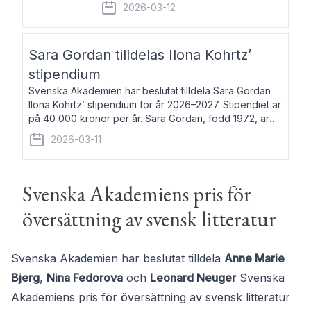
fem av de kungliga akademierna det så
2026-03-12
kallade Bernadotteprogrammet med
syfte att genom stipendier erbjuda stöd
och fortbildning till fo
Sara Gordan tilldelas Ilona Kohrtz’
stipendium
Svenska Akademien har beslutat tilldela Sara Gordan
Ilona Kohrtz’ stipendium för år 2026–2027. Stipendiet är
på 40 000 kronor per år. Sara Gordan, född 1972, är
författare och översättare. Hon debuterade 2006 med
2026-03-11
det prosalyriska verket En
Svenska Akademiens pris för
översättning av svensk litteratur
Svenska Akademien har beslutat tilldela
Anne Marie
Bjerg
,
Nina Fedorova
och
Leonard Neuger
Svenska
Akademiens pris för översättning av svensk litteratur