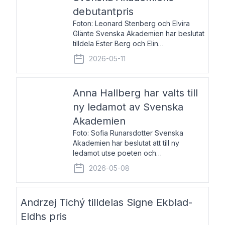
debutantpris
Foton: Leonard Stenberg och Elvira
Glänte Svenska Akademien har beslutat
tilldela Ester Berg och Elin
Michaelsdotter Svenska Akademiens
2026-05-11
debutantpris för år 2026. Priset är
nyinstiftat och syftar till att lyfta fram
intressanta och löftesrik
Anna Hallberg har valts till
ny ledamot av Svenska
Akademien
Foto: Sofia Runarsdotter Svenska
Akademien har beslutat att till ny
ledamot utse poeten och
litteraturkritikern Anna Hallberg. Hon
2026-05-08
efterträder poeten Tua Forsström på
stol 18 och kommer att ta sitt inträde vid
Akademiens högtidssammankomst
Andrzej Tichý tilldelas Signe Ekblad-
Eldhs pris