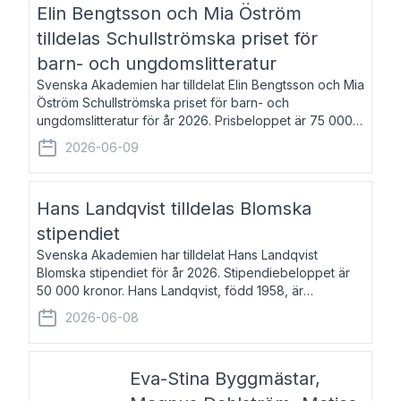
Elin Bengtsson och Mia Öström
tilldelas Schullströmska priset för
barn- och ungdomslitteratur
Svenska Akademien har tilldelat Elin Bengtsson och Mia
Öström Schullströmska priset för barn- och
ungdomslitteratur för år 2026. Prisbeloppet är 75 000
kronor vardera. Elin Bengtsson, född 1987, är författare
2026-06-09
och forskare i genusvetenskap.
Hans Landqvist tilldelas Blomska
stipendiet
Svenska Akademien har tilldelat Hans Landqvist
Blomska stipendiet för år 2026. Stipendiebeloppet är
50 000 kronor. Hans Landqvist, född 1958, är
professor i svenska vid Göteborgs universitet. Han
2026-06-08
disputerade år 2000 på avhandlingen Författn
Eva-Stina Byggmästar,