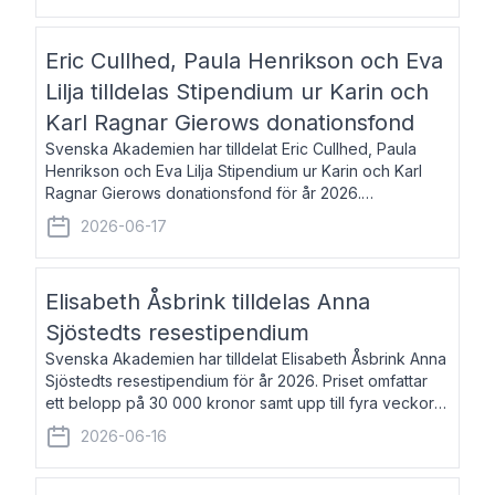
Eric Cullhed, Paula Henrikson och Eva
Lilja tilldelas Stipendium ur Karin och
Karl Ragnar Gierows donationsfond
Svenska Akademien har tilldelat Eric Cullhed, Paula
Henrikson och Eva Lilja Stipendium ur Karin och Karl
Ragnar Gierows donationsfond för år 2026.
Stipendiebeloppet är på 70 000 kronor vardera. Eric
2026-06-17
Cullhed, född 1985, är professor i grekis
Elisabeth Åsbrink tilldelas Anna
Sjöstedts resestipendium
Svenska Akademien har tilldelat Elisabeth Åsbrink Anna
Sjöstedts resestipendium för år 2026. Priset omfattar
ett belopp på 30 000 kronor samt upp till fyra veckors
fri vistelse i Akademiens lägenhet i Berlin. Elisabeth
2026-06-16
Åsbrink, född 1965 oc