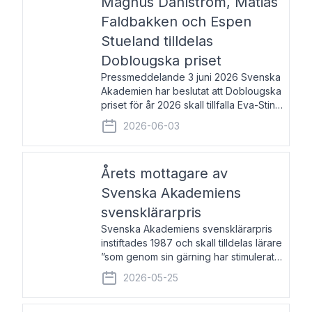
Magnus Dahlström, Matias
Faldbakken och Espen
Stueland tilldelas
Doblougska priset
Pressmeddelande 3 juni 2026 Svenska
Akademien har beslutat att Doblougska
priset för år 2026 skall tillfalla Eva-Stina
Byggmästar, Magnus Dahlström, Matias
2026-06-03
Faldbakken samt Espen Stueland.
Prisbeloppet är 200 000 svenska
kronor per mottagare
Årets mottagare av
Svenska Akademiens
svensklärarpris
Svenska Akademiens svensklärarpris
instiftades 1987 och skall tilldelas lärare
”som genom sin gärning har stimulerat
intresset hos unga människor för
2026-05-25
svenska språket och litteraturen”.
Prisutdelning och samtal med