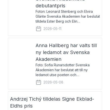
debutantpris
Foton: Leonard Stenberg och Elvira
Glänte Svenska Akademien har beslutat
tilldela Ester Berg och Elin
Michaelsdotter Svenska Akademiens
2026-05-11
debutantpris för år 2026. Priset är
nyinstiftat och syftar till att lyfta fram
intressanta och löftesrik
Anna Hallberg har valts till
ny ledamot av Svenska
Akademien
Foto: Sofia Runarsdotter Svenska
Akademien har beslutat att till ny
ledamot utse poeten och
litteraturkritikern Anna Hallberg. Hon
2026-05-08
efterträder poeten Tua Forsström på
stol 18 och kommer att ta sitt inträde vid
Akademiens högtidssammankomst
Andrzej Tichý tilldelas Signe Ekblad-
Eldhs pris