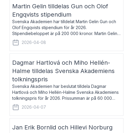
talar om språk och poesi – o
Martin Gelin tilldelas Gun och Olof
Engqvists stipendium
Svenska Akademien har tilldelat Martin Gelin Gun och
Olof Engqvists stipendium för år 2026.
Stipendiebeloppet är på 200 000 kronor. Martin Gelin,
född 1978, är journalist och författare. Han lever
2026-04-08
numera i Paris men var under många år bosat
Dagmar Hartlová och Miho Hellén-
Halme tilldelas Svenska Akademiens
tolkningspris
Svenska Akademien har beslutat tilldela Dagmar
Hartlová och Miho Hellén-Halme Svenska Akademiens
tolkningspris för år 2026. Prissumman är på 60 000
kronor var. Dagmar Hartlová, född 1951, översätter
2026-04-07
huvudsakligen från svenska till tjeckiska
Jan Erik Bornlid och Hillevi Norburg