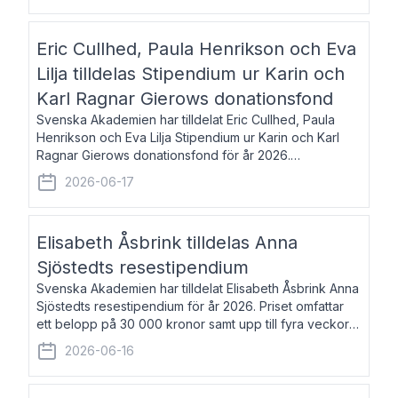
Eric Cullhed, Paula Henrikson och Eva
Lilja tilldelas Stipendium ur Karin och
Karl Ragnar Gierows donationsfond
Svenska Akademien har tilldelat Eric Cullhed, Paula
Henrikson och Eva Lilja Stipendium ur Karin och Karl
Ragnar Gierows donationsfond för år 2026.
Stipendiebeloppet är på 70 000 kronor vardera. Eric
2026-06-17
Cullhed, född 1985, är professor i grekis
Elisabeth Åsbrink tilldelas Anna
Sjöstedts resestipendium
Svenska Akademien har tilldelat Elisabeth Åsbrink Anna
Sjöstedts resestipendium för år 2026. Priset omfattar
ett belopp på 30 000 kronor samt upp till fyra veckors
fri vistelse i Akademiens lägenhet i Berlin. Elisabeth
2026-06-16
Åsbrink, född 1965 oc