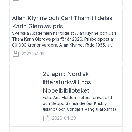
återkommande för Svenska Dagbladet, Ups
Allan Klynne och Carl Tham tilldelas
Karin Gierows pris
Svenska Akademien har tilldelat Allan Klynne och Carl
Tham Karin Gierows pris för år 2026. Prisbeloppet är
80 000 kronor vardera. Allan Klynne, född 1965, är
arkeolog, författare, översättare och fil.dr i antikens
2026-04-15
kultur och samhällsliv. Ut
29 april: Nordisk
litteraturkväll hos
Nobelbiblioteket
Foto: Ana Holden-Peters, privat bild
och Seppo Samuli Gerður Kristný
(Island) och Vónbjørt Vang (Färöarna)
läser ur sina verk och samtalar med
2026-04-29
John Swedenmark. De läser upp på
färöiska, isländska och svenska och