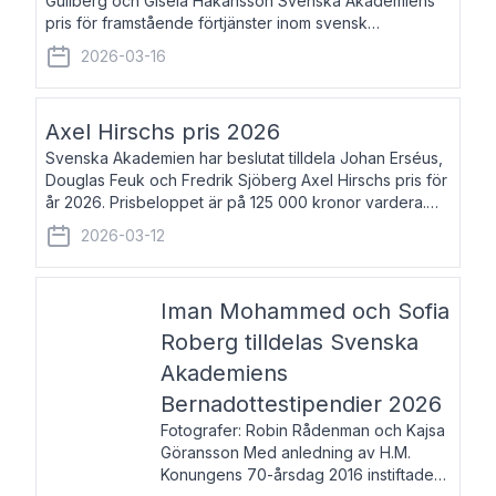
Gullberg och Gisela Håkansson Svenska Akademiens
pris för framstående förtjänster inom svensk
språkforskning och språkvård till minne av Carl Gabriel
2026-03-16
och Karin Forsberg för år 2026. Prissumma
Axel Hirschs pris 2026
Svenska Akademien har beslutat tilldela Johan Erséus,
Douglas Feuk och Fredrik Sjöberg Axel Hirschs pris för
år 2026. Prisbeloppet är på 125 000 kronor vardera.
Johan Erséus, född 1959, är fackboksförfattare och
2026-03-12
journalist med mångårigt för
Iman Mohammed och Sofia
Roberg tilldelas Svenska
Akademiens
Bernadottestipendier 2026
Fotografer: Robin Rådenman och Kajsa
Göransson Med anledning av H.M.
Konungens 70-årsdag 2016 instiftade