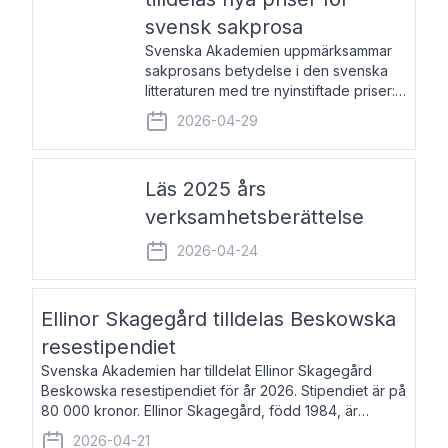
svensk sakprosa
Svenska Akademien uppmärksammar
sakprosans betydelse i den svenska
litteraturen med tre nyinstiftade priser:
Svenska Akademiens pris till
2026-04-29
framstående författare av svensk
sakprosa som i år går till Magnus
Västerbro, Svenska Akademiens pris
Läs 2025 års
verksamhetsberättelse
2026-04-24
Ellinor Skagegård tilldelas Beskowska
resestipendiet
Svenska Akademien har tilldelat Ellinor Skagegård
Beskowska resestipendiet för år 2026. Stipendiet är på
80 000 kronor. Ellinor Skagegård, född 1984, är
författare, journalist och musiker. Hon skriver
2026-04-21