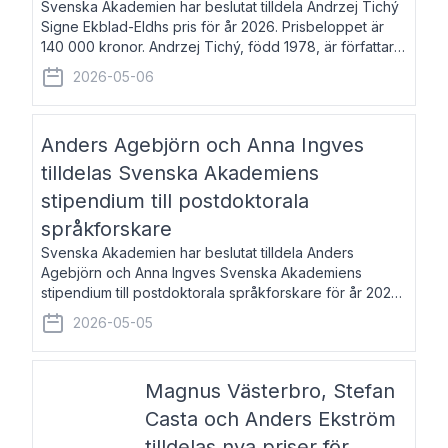
Svenska Akademien har beslutat tilldela Andrzej Tichý
Signe Ekblad-Eldhs pris för år 2026. Prisbeloppet är
140 000 kronor. Andrzej Tichý, född 1978, är författare
och kulturskribent. Han debuterade 2005 med den
2026-05-06
lovordade romanen Sex liter l
Anders Agebjörn och Anna Ingves
tilldelas Svenska Akademiens
stipendium till postdoktorala
språkforskare
Svenska Akademien har beslutat tilldela Anders
Agebjörn och Anna Ingves Svenska Akademiens
stipendium till postdoktorala språkforskare för år 2026.
Stipendiebeloppet är 75 000 kronor per mottagare.
2026-05-05
Anders Agebjörn, född 1984, är universitet
Magnus Västerbro, Stefan
Casta och Anders Ekström
tilldelas nya priser för