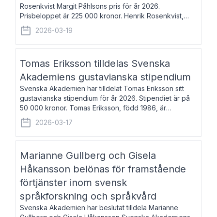
Rosenkvist Margit Påhlsons pris för år 2026.
Prisbeloppet är 225 000 kronor. Henrik Rosenkvist,
född 1965, är professor i nordiska språk vid Göteborgs
2026-03-19
universitet. Han disputerade 2004 på avhan
Tomas Eriksson tilldelas Svenska
Akademiens gustavianska stipendium
Svenska Akademien har tilldelat Tomas Eriksson sitt
gustavianska stipendium för år 2026. Stipendiet är på
50 000 kronor. Tomas Eriksson, född 1986, är
projektledare inom marknadsföring och författare och
2026-03-17
utkom i fjol med boken Syndabocken.
Marianne Gullberg och Gisela
Håkansson belönas för framstående
förtjänster inom svensk
språkforskning och språkvård
Svenska Akademien har beslutat tilldela Marianne