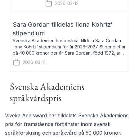
fem av de kungliga akademierna det så
2026-03-12
kallade Bernadotteprogrammet med
syfte att genom stipendier erbjuda stöd
och fortbildning till fo
Sara Gordan tilldelas Ilona Kohrtz’
stipendium
Svenska Akademien har beslutat tilldela Sara Gordan
Ilona Kohrtz’ stipendium för år 2026–2027. Stipendiet är
på 40 000 kronor per år. Sara Gordan, född 1972, är
författare och översättare. Hon debuterade 2006 med
2026-03-11
det prosalyriska verket En
Svenska Akademiens
språkvårdspris
Viveka Adelswärd har tilldelats Svenska Akademiens
pris för framstående förtjänster inom svensk
språkforskning och språkvård på 50 000 kronor.