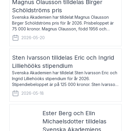
Magnus Olausson tilldelas Birger
Schöldströms pris
Svenska Akademien har tilldelat Magnus Olausson
Birger Schöldströms pris för år 2026. Prisbeloppet är
75 000 kronor. Magnus Olausson, född 1956 och
bosatt i Stockholm, är konstvetare, museiman och
2026-05-20
hovman. Han disputerade 1993 vid Uppsala un
Sten Ivarsson tilldelas Eric och Ingrid
Lilliehööks stipendium
Svenska Akademien har tilldelat Sten Ivarsson Eric och
Ingrid Lilliehööks stipendium för år 2026.
Stipendiebeloppet är på 125 000 kronor. Sten Ivarsson,
född 1979, är mediateksamordnare vid
2026-05-18
Söderslättsgymnasiet i Trelleborg. Här har han på
Ester Berg och Elin
Michaelsdotter tilldelas
Svenska Akademiens