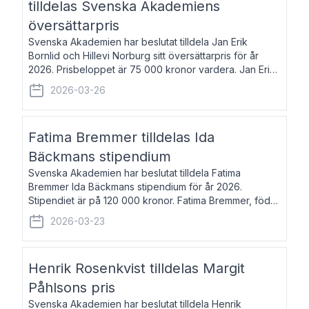
tilldelas Svenska Akademiens
översättarpris
Svenska Akademien har beslutat tilldela Jan Erik
Bornlid och Hillevi Norburg sitt översättarpris för år
2026. Prisbeloppet är 75 000 kronor vardera. Jan Erik
Bornlid, född 1947, är översättare från tyska. Han är
2026-03-26
främst känd för sina översät
Fatima Bremmer tilldelas Ida
Bäckmans stipendium
Svenska Akademien har beslutat tilldela Fatima
Bremmer Ida Bäckmans stipendium för år 2026.
Stipendiet är på 120 000 kronor. Fatima Bremmer, född
1977, är journalist och författare. Hon utkom i fjol med
2026-03-23
boken Ligan. Klarakvarterens blodsyst
Henrik Rosenkvist tilldelas Margit
Påhlsons pris
Svenska Akademien har beslutat tilldela Henrik