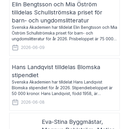
Elin Bengtsson och Mia Öström
tilldelas Schullströmska priset för
barn- och ungdomslitteratur
Svenska Akademien har tilldelat Elin Bengtsson och Mia
Öström Schullströmska priset för barn- och
ungdomslitteratur för år 2026. Prisbeloppet är 75 000
kronor vardera. Elin Bengtsson, född 1987, är författare
2026-06-09
och forskare i genusvetenskap.
Hans Landqvist tilldelas Blomska
stipendiet
Svenska Akademien har tilldelat Hans Landqvist
Blomska stipendiet för år 2026. Stipendiebeloppet är
50 000 kronor. Hans Landqvist, född 1958, är
professor i svenska vid Göteborgs universitet. Han
2026-06-08
disputerade år 2000 på avhandlingen Författn
Eva-Stina Byggmästar,