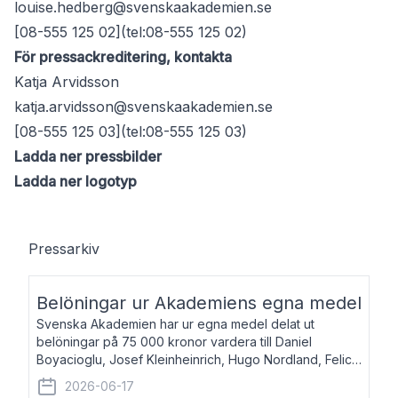
louise.hedberg@svenskaakademien.se
[08-555 125 02](tel:08-555 125 02)
För pressackreditering, kontakta
Katja Arvidsson
katja.arvidsson@svenskaakademien.se
[08-555 125 03](tel:08-555 125 03)
Ladda ner pressbilder
Ladda ner logotyp
Pressarkiv
Belöningar ur Akademiens egna medel
Svenska Akademien har ur egna medel delat ut
belöningar på 75 000 kronor vardera till Daniel
Boyacioglu, Josef Kleinheinrich, Hugo Nordland, Felicia
Stenroth och Svante Strandberg. Daniel Boyacioglu,
2026-06-17
född 1981, är poet och scenartist. Josef