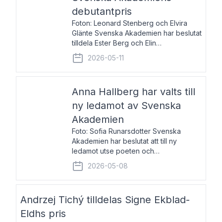
debutantpris
Foton: Leonard Stenberg och Elvira
Glänte Svenska Akademien har beslutat
tilldela Ester Berg och Elin
Michaelsdotter Svenska Akademiens
2026-05-11
debutantpris för år 2026. Priset är
nyinstiftat och syftar till att lyfta fram
intressanta och löftesrik
Anna Hallberg har valts till
ny ledamot av Svenska
Akademien
Foto: Sofia Runarsdotter Svenska
Akademien har beslutat att till ny
ledamot utse poeten och
litteraturkritikern Anna Hallberg. Hon
2026-05-08
efterträder poeten Tua Forsström på
stol 18 och kommer att ta sitt inträde vid
Akademiens högtidssammankomst
Andrzej Tichý tilldelas Signe Ekblad-
Eldhs pris