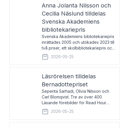
pristagarna äger rum under
Anna Jolanta Nilsson och
Cecilia Näslund tilldelas
Svenska Akademiens
bibliotekariepris
Svenska Akademiens bibliotekariepris
inrättades 2005 och utökades 2023 till
två priser, ett skolbibliotekariepris och
ett folkbibliotekariepris. Priserna skall
2026-05-25
tilldelas bibliotekarier vid svenska folk-
och skolbibliotek som gjort värdefull
Läsrörelsen tilldelas
Bernadottepriset
Sepenta Sarhadi, Olivia Nilsson och
Carl Blomqvist. Tre av över 400
Läsande förebilder för Read Hour
Sverige. Foto: Michael Wall. Den ideella
2026-05-25
föreningen Läsrörelsen tilldelas
Bernadottepriset 2026 för att den
under ett kvarts sekel gjort re