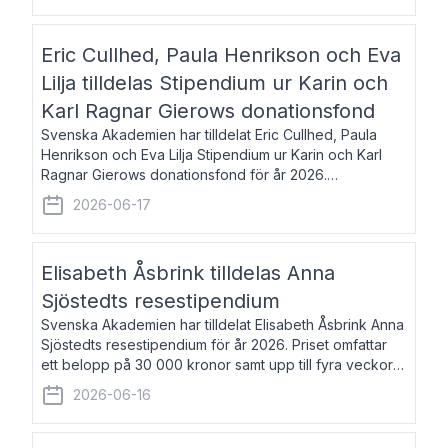
Eric Cullhed, Paula Henrikson och Eva
Lilja tilldelas Stipendium ur Karin och
Karl Ragnar Gierows donationsfond
Svenska Akademien har tilldelat Eric Cullhed, Paula
Henrikson och Eva Lilja Stipendium ur Karin och Karl
Ragnar Gierows donationsfond för år 2026.
Stipendiebeloppet är på 70 000 kronor vardera. Eric
2026-06-17
Cullhed, född 1985, är professor i grekis
Elisabeth Åsbrink tilldelas Anna
Sjöstedts resestipendium
Svenska Akademien har tilldelat Elisabeth Åsbrink Anna
Sjöstedts resestipendium för år 2026. Priset omfattar
ett belopp på 30 000 kronor samt upp till fyra veckors
fri vistelse i Akademiens lägenhet i Berlin. Elisabeth
2026-06-16
Åsbrink, född 1965 oc