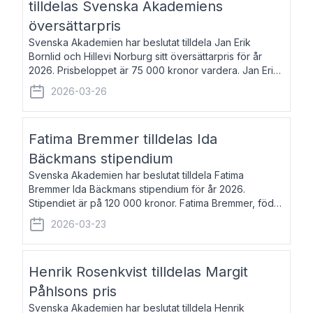
tilldelas Svenska Akademiens
översättarpris
Svenska Akademien har beslutat tilldela Jan Erik
Bornlid och Hillevi Norburg sitt översättarpris för år
2026. Prisbeloppet är 75 000 kronor vardera. Jan Erik
Bornlid, född 1947, är översättare från tyska. Han är
2026-03-26
främst känd för sina översät
Fatima Bremmer tilldelas Ida
Bäckmans stipendium
Svenska Akademien har beslutat tilldela Fatima
Bremmer Ida Bäckmans stipendium för år 2026.
Stipendiet är på 120 000 kronor. Fatima Bremmer, född
1977, är journalist och författare. Hon utkom i fjol med
2026-03-23
boken Ligan. Klarakvarterens blodsyst
Henrik Rosenkvist tilldelas Margit
Påhlsons pris
Svenska Akademien har beslutat tilldela Henrik