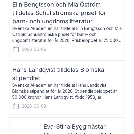
Elin Bengtsson och Mia Öström
tilldelas Schullströmska priset för
barn- och ungdomslitteratur
Svenska Akademien har tilldelat Elin Bengtsson och Mia
Öström Schullströmska priset för barn- och
ungdomslitteratur för år 2026. Prisbeloppet är 75 000
kronor vardera. Elin Bengtsson, född 1987, är författare
2026-06-09
och forskare i genusvetenskap.
Hans Landqvist tilldelas Blomska
stipendiet
Svenska Akademien har tilldelat Hans Landqvist
Blomska stipendiet för år 2026. Stipendiebeloppet är
50 000 kronor. Hans Landqvist, född 1958, är
professor i svenska vid Göteborgs universitet. Han
2026-06-08
disputerade år 2000 på avhandlingen Författn
Eva-Stina Byggmästar,