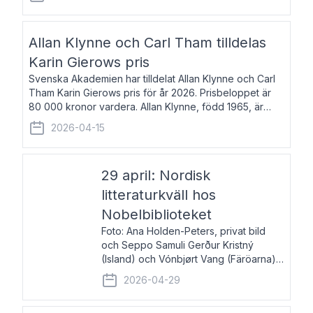
återkommande för Svenska Dagbladet, Ups
Allan Klynne och Carl Tham tilldelas
Karin Gierows pris
Svenska Akademien har tilldelat Allan Klynne och Carl
Tham Karin Gierows pris för år 2026. Prisbeloppet är
80 000 kronor vardera. Allan Klynne, född 1965, är
arkeolog, författare, översättare och fil.dr i antikens
2026-04-15
kultur och samhällsliv. Ut
29 april: Nordisk
litteraturkväll hos
Nobelbiblioteket
Foto: Ana Holden-Peters, privat bild
och Seppo Samuli Gerður Kristný
(Island) och Vónbjørt Vang (Färöarna)
läser ur sina verk och samtalar med
2026-04-29
John Swedenmark. De läser upp på
färöiska, isländska och svenska och