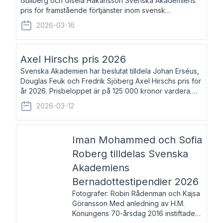
Gullberg och Gisela Håkansson Svenska Akademiens
pris för framstående förtjänster inom svensk
språkforskning och språkvård till minne av Carl Gabriel
2026-03-16
och Karin Forsberg för år 2026. Prissumma
Axel Hirschs pris 2026
Svenska Akademien har beslutat tilldela Johan Erséus,
Douglas Feuk och Fredrik Sjöberg Axel Hirschs pris för
år 2026. Prisbeloppet är på 125 000 kronor vardera.
Johan Erséus, född 1959, är fackboksförfattare och
2026-03-12
journalist med mångårigt för
Iman Mohammed och Sofia
Roberg tilldelas Svenska
Akademiens
Bernadottestipendier 2026
Fotografer: Robin Rådenman och Kajsa
Göransson Med anledning av H.M.
Konungens 70-årsdag 2016 instiftade