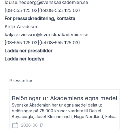
louise.hedberg@svenskaakademien.se
[08-555 125 02](tel:08-555 125 02)
För pressackreditering, kontakta
Katja Arvidsson
katja.arvidsson@svenskaakademien.se
[08-555 125 03](tel:08-555 125 03)
Ladda ner pressbilder
Ladda ner logotyp
Pressarkiv
Belöningar ur Akademiens egna medel
Svenska Akademien har ur egna medel delat ut
belöningar på 75 000 kronor vardera till Daniel
Boyacioglu, Josef Kleinheinrich, Hugo Nordland, Felicia
Stenroth och Svante Strandberg. Daniel Boyacioglu,
2026-06-17
född 1981, är poet och scenartist. Josef