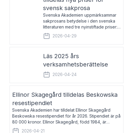
svensk sakprosa
Svenska Akademien uppmärksammar
sakprosans betydelse i den svenska
litteraturen med tre nyinstiftade priser:
Svenska Akademiens pris till
2026-04-29
framstående författare av svensk
sakprosa som i år går till Magnus
Västerbro, Svenska Akademiens pris
Läs 2025 års
verksamhetsberättelse
2026-04-24
Ellinor Skagegård tilldelas Beskowska
resestipendiet
Svenska Akademien har tilldelat Ellinor Skagegård
Beskowska resestipendiet för år 2026. Stipendiet är på
80 000 kronor. Ellinor Skagegård, född 1984, är
författare, journalist och musiker. Hon skriver
2026-04-21