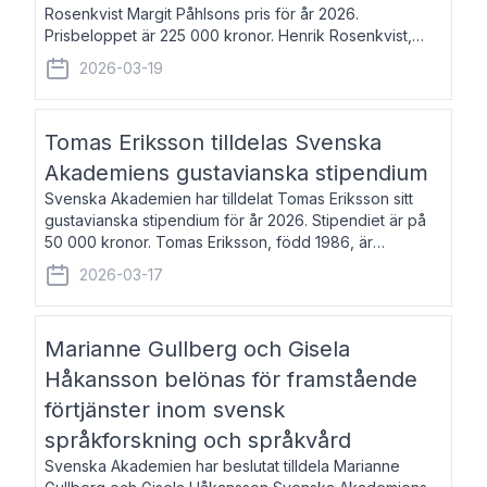
Rosenkvist Margit Påhlsons pris för år 2026.
Prisbeloppet är 225 000 kronor. Henrik Rosenkvist,
född 1965, är professor i nordiska språk vid Göteborgs
2026-03-19
universitet. Han disputerade 2004 på avhan
Tomas Eriksson tilldelas Svenska
Akademiens gustavianska stipendium
Svenska Akademien har tilldelat Tomas Eriksson sitt
gustavianska stipendium för år 2026. Stipendiet är på
50 000 kronor. Tomas Eriksson, född 1986, är
projektledare inom marknadsföring och författare och
2026-03-17
utkom i fjol med boken Syndabocken.
Marianne Gullberg och Gisela
Håkansson belönas för framstående
förtjänster inom svensk
språkforskning och språkvård
Svenska Akademien har beslutat tilldela Marianne