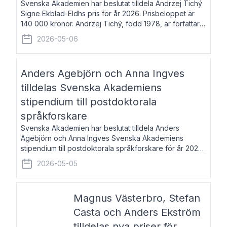
Svenska Akademien har beslutat tilldela Andrzej Tichý
Signe Ekblad-Eldhs pris för år 2026. Prisbeloppet är
140 000 kronor. Andrzej Tichý, född 1978, är författare
och kulturskribent. Han debuterade 2005 med den
2026-05-06
lovordade romanen Sex liter l
Anders Agebjörn och Anna Ingves
tilldelas Svenska Akademiens
stipendium till postdoktorala
språkforskare
Svenska Akademien har beslutat tilldela Anders
Agebjörn och Anna Ingves Svenska Akademiens
stipendium till postdoktorala språkforskare för år 2026.
Stipendiebeloppet är 75 000 kronor per mottagare.
2026-05-05
Anders Agebjörn, född 1984, är universitet
Magnus Västerbro, Stefan
Casta och Anders Ekström
tilldelas nya priser för