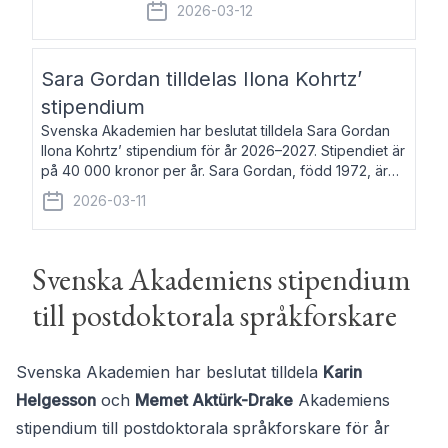
fem av de kungliga akademierna det så
2026-03-12
kallade Bernadotteprogrammet med
syfte att genom stipendier erbjuda stöd
och fortbildning till fo
Sara Gordan tilldelas Ilona Kohrtz’
stipendium
Svenska Akademien har beslutat tilldela Sara Gordan
Ilona Kohrtz’ stipendium för år 2026–2027. Stipendiet är
på 40 000 kronor per år. Sara Gordan, född 1972, är
författare och översättare. Hon debuterade 2006 med
2026-03-11
det prosalyriska verket En
Svenska Akademiens stipendium
till postdoktorala språkforskare
Svenska Akademien har beslutat tilldela
Karin
Helgesson
och
Memet Aktürk-Drake
Akademiens
stipendium till postdoktorala språkforskare för år