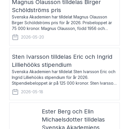
Magnus Olausson tilldelas Birger
Schöldströms pris
Svenska Akademien har tilldelat Magnus Olausson
Birger Schöldströms pris för år 2026. Prisbeloppet är
75 000 kronor. Magnus Olausson, född 1956 och
bosatt i Stockholm, är konstvetare, museiman och
2026-05-20
hovman. Han disputerade 1993 vid Uppsala un
Sten Ivarsson tilldelas Eric och Ingrid
Lilliehööks stipendium
Svenska Akademien har tilldelat Sten Ivarsson Eric och
Ingrid Lilliehööks stipendium för år 2026.
Stipendiebeloppet är på 125 000 kronor. Sten Ivarsson,
född 1979, är mediateksamordnare vid
2026-05-18
Söderslättsgymnasiet i Trelleborg. Här har han på
Ester Berg och Elin
Michaelsdotter tilldelas
Svenska Akademiens