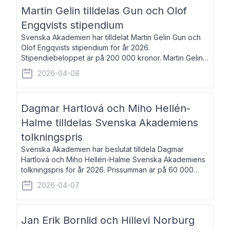
talar om språk och poesi – o
Martin Gelin tilldelas Gun och Olof
Engqvists stipendium
Svenska Akademien har tilldelat Martin Gelin Gun och
Olof Engqvists stipendium för år 2026.
Stipendiebeloppet är på 200 000 kronor. Martin Gelin,
född 1978, är journalist och författare. Han lever
2026-04-08
numera i Paris men var under många år bosat
Dagmar Hartlová och Miho Hellén-
Halme tilldelas Svenska Akademiens
tolkningspris
Svenska Akademien har beslutat tilldela Dagmar
Hartlová och Miho Hellén-Halme Svenska Akademiens
tolkningspris för år 2026. Prissumman är på 60 000
kronor var. Dagmar Hartlová, född 1951, översätter
2026-04-07
huvudsakligen från svenska till tjeckiska
Jan Erik Bornlid och Hillevi Norburg