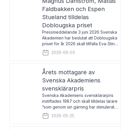
Magnus Dahlström, Matias
Faldbakken och Espen
Stueland tilldelas
Doblougska priset
Pressmeddelande 3 juni 2026 Svenska
Akademien har beslutat att Doblougska
priset för år 2026 skall tillfalla Eva-Stina
Byggmästar, Magnus Dahlström, Matias
2026-06-03
Faldbakken samt Espen Stueland.
Prisbeloppet är 200 000 svenska
kronor per mottagare
Årets mottagare av
Svenska Akademiens
svensklärarpris
Svenska Akademiens svensklärarpris
instiftades 1987 och skall tilldelas lärare
”som genom sin gärning har stimulerat
intresset hos unga människor för
2026-05-25
svenska språket och litteraturen”.
Prisutdelning och samtal med