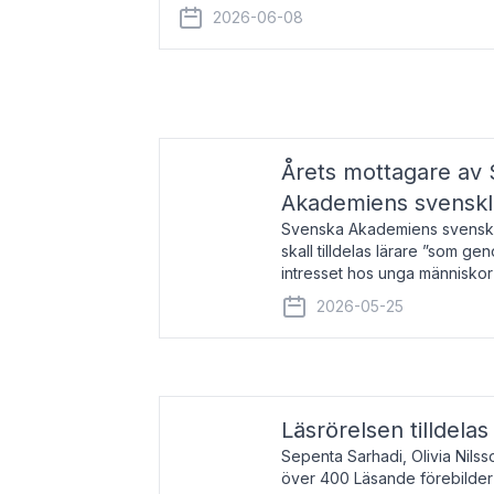
år 2000 på avhandlingen Författn
2026-06-08
Årets mottagare av
Akademiens svenskl
Svenska Akademiens svensklä
skall tilldelas lärare ”som ge
intresset hos unga människor
litteraturen”. Prisutdelning o
2026-05-25
äger rum under
Läsrörelsen tilldela
Sepenta Sarhadi, Olivia Nilss
över 400 Läsande förebilder