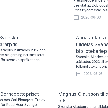
Pressmeddelande 3 j
beslutat att Doblougska
Stina Byggmästar, Ma
Espen Stueland. Pris
2026-06-03
mottagare
 Svenska
Anna Jolanta 
ärarpris
tilldelas Sve
rarpris instiftades 1987 och
bibliotekariep
nom sin gärning har stimulerat
Svenska Akademiens 
 för svenska språket och
utökades 2023 till tv
ch samtal med pristagarna
folkbibliotekariepris.
svenska folk- och sk
2026-05-25
s Bernadottepriset
Magnus Olausson till
on och Carl Blomqvist. Tre av
pris
 för Read Hour Sverige.
Svenska Akademien har tilldel