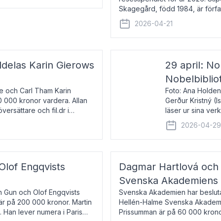
Skagegård, född 1984, är förfat
återkommande för Svenska Da
2026-04-21
ldelas Karin Gierows
29 april: No
Nobelbiblio
ne och Carl Tham Karin
Foto: Ana Holden
0 000 kronor vardera. Allan
Gerður Kristný (
versättare och fil.dr i
läser ur sina ve
De läser upp på 
2026-04-2
om språk och po
 Olof Engqvists
Dagmar Hartlová och 
Svenska Akademiens t
in Gun och Olof Engqvists
Svenska Akademien har beslutat
är på 200 000 kronor. Martin
Hellén-Halme Svenska Akademie
e. Han lever numera i Paris
Prissumman är på 60 000 kronor