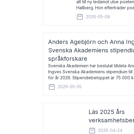
att till ny ledamot utse poeten
Hallberg. Hon efterträder po
och kommer att ta sitt inträd
2026-05-08
högtidssammankomst
Anders Agebjörn och Anna Ingv
Svenska Akademiens stipendium
språkforskare
Svenska Akademien har beslutat tilldela A
Ingves Svenska Akademiens stipendium till
för år 2026. Stipendiebeloppet är 75 000 
Agebjörn, född 1984, är universitet
2026-05-05
Läs 2025 års
verksamhetsber
2026-04-24