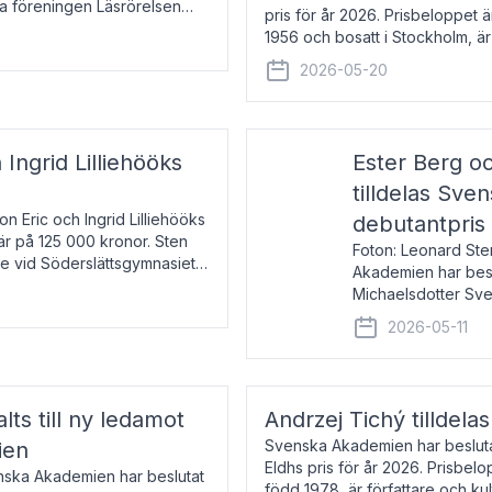
la föreningen Läsrörelsen
pris för år 2026. Prisbeloppet
6 för att den under ett kvarts
1956 och bosatt i Stockholm, 
Han disputerade 1993 vid Upps
2026-05-20
 Ingrid Lilliehööks
Ester Berg oc
tilldelas Sv
n Eric och Ingrid Lilliehööks
debutantpris
är på 125 000 kronor. Sten
Foton: Leonard Ste
e vid Söderslättsgymnasiet i
Akademien har beslu
Michaelsdotter Sve
2026. Priset är nyinst
2026-05-11
intressanta och löft
lts till ny ledamot
Andrzej Tichý tilldela
Svenska Akademien har beslutat
ien
Eldhs pris för år 2026. Prisbel
enska Akademien har beslutat
född 1978, är författare och k