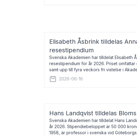
Elisabeth Åsbrink tilldelas Ann
resestipendium
Svenska Akademien har tilldelat Elisabeth 
resestipendium för år 2026. Priset omfatta
samt upp till fyra veckors fri vistelse i Akad
Elisabeth Åsbrink, född 1965 oc
2026-06-16
Hans Landqvist tilldelas Bloms
Svenska Akademien har tilldelat Hans Landq
år 2026. Stipendiebeloppet är 50 000 kron
1958, är professor i svenska vid Göteborgs