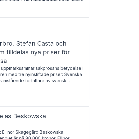
r l
bro, Stefan Casta och
 tilldelas nya priser för
osa
uppmärksammar sakprosans betydelse i
uren med tre nyinstiftade priser: Svenska
 framstående författare av svensk
r till Magnus Västerbro, Svenska
ldelas Beskowska
at Ellinor Skagegård Beskowska
endiet är på 80 000 kronor. Ellinor