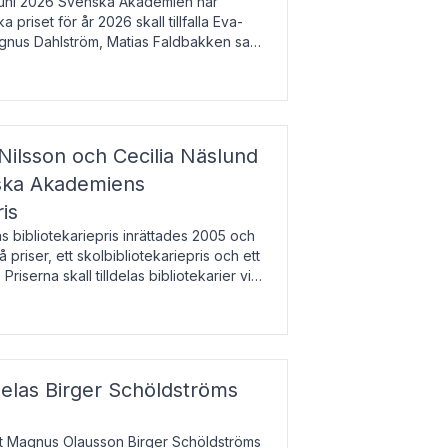
uni 2026 Svenska Akademien har
 priset för år 2026 skall tillfalla Eva-
gnus Dahlström, Matias Faldbakken samt
beloppet är 200 000 svenska kronor per
Nilsson och Cecilia Näslund
nska Akademiens
ris
bibliotekariepris inrättades 2005 och
å priser, ett skolbibliotekariepris och ett
 Priserna skall tilldelas bibliotekarier vid
olbibliotek som gjort värdefull
delas Birger Schöldströms
at Magnus Olausson Birger Schöldströms