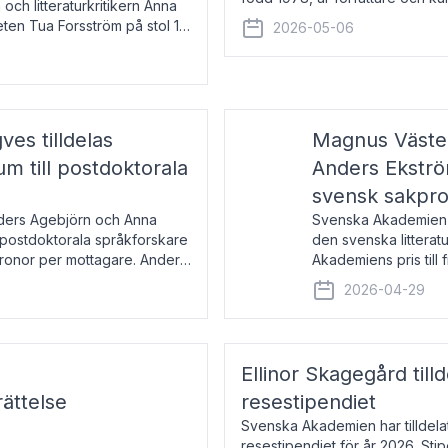
 och litteraturkritikern Anna
den lovordade romanen Sex lite
eten Tua Forsström på stol 18
2026-05-06
e vid Akademiens
es tilldelas
Magnus Väster
 till postdoktorala
Anders Ekström
svensk sakpr
nders Agebjörn och Anna
Svenska Akademien 
 postdoktorala språkforskare
den svenska litterat
kronor per mottagare. Anders
Akademiens pris till
sakprosa som i år gå
2026-04-29
Akademiens pris
Ellinor Skagegård til
ättelse
resestipendiet
Svenska Akademien har tilldel
resestipendiet för år 2026. Stip