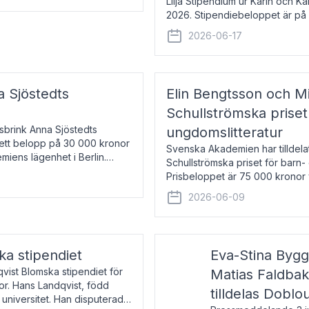
Lilja Stipendium ur Karin och K
2026. Stipendiebeloppet är på 
född 1985, är professor i greki
2026-06-17
a Sjöstedts
Elin Bengtsson och Mi
Schullströmska priset
Åsbrink Anna Sjöstedts
ungdomslitteratur
r ett belopp på 30 000 kronor
Svenska Akademien har tilldela
emiens lägenhet i Berlin.
Schullströmska priset för barn-
Prisbeloppet är 75 000 kronor 
författare och forskare i genu
2026-06-09
ka stipendiet
Eva-Stina Byg
vist Blomska stipendiet för
Matias Faldba
or. Hans Landqvist, född
tilldelas Doblo
 universitet. Han disputerade