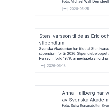
Foto: Michael Wall. Den ideel
tilldelas Bernadottepriset 202
2026-05-25
sekel gjort re
Sten Ivarsson tilldelas Eric och
stipendium
Svenska Akademien har tilldelat Sten Ivarsso
stipendium för år 2026. Stipendiebeloppet 
Ivarsson, född 1979, är mediateksamordnar
Trelleborg. Här har han på
2026-05-18
Anna Hallberg har va
av Svenska Akadem
Foto: Sofia Runarsdotter Sv