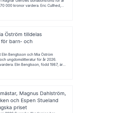
arl Ragnar Gierows donationsfond för år
70 000 kronor vardera. Eric Cullhed,
s
a Öström tilldelas
 för barn- och
t Elin Bengtsson och Mia Öström
 och ungdomslitteratur för år 2026.
vardera. Elin Bengtsson, född 1987, är
svetenskap.
gmästar, Magnus Dahlström,
kken och Espen Stueland
ugska priset