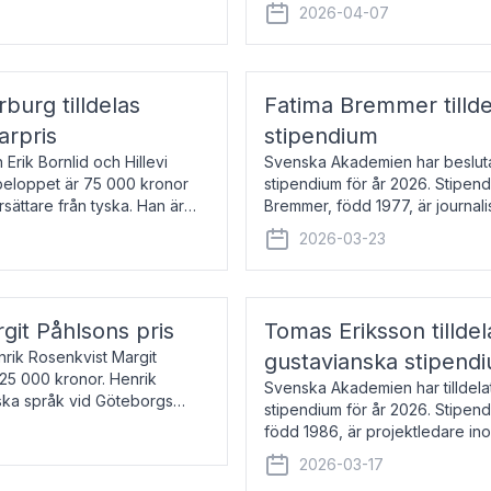
översätter huvudsakligen från sv
2026-04-07
rburg tilldelas
Fatima Bremmer tilld
arpris
stipendium
Erik Bornlid och Hillevi
Svenska Akademien har besluta
isbeloppet är 75 000 kronor
stipendium för år 2026. Stipend
rsättare från tyska. Han är
Bremmer, född 1977, är journalis
boken Ligan. Klarakvarterens b
2026-03-23
rgit Påhlsons pris
Tomas Eriksson tilld
nrik Rosenkvist Margit
gustavianska stipend
225 000 kronor. Henrik
Svenska Akademien har tilldela
iska språk vid Göteborgs
stipendium för år 2026. Stipend
n
född 1986, är projektledare in
utkom i fjol med boken Synda
2026-03-17