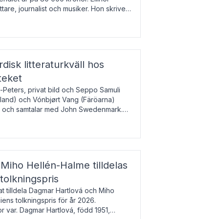
tare, journalist och musiker. Hon skriver
gbladet, Ups
rdisk litteraturkväll hos
teket
-Peters, privat bild och Seppo Samuli
Island) och Vónbjørt Vang (Färöarna)
rk och samtalar med John Swedenmark.
färöiska, isländska och svenska och talar
9
esi – o
Miho Hellén-Halme tilldelas
olkningspris
 tilldela Dagmar Hartlová och Miho
ns tolkningspris för år 2026.
 var. Dagmar Hartlová, född 1951,