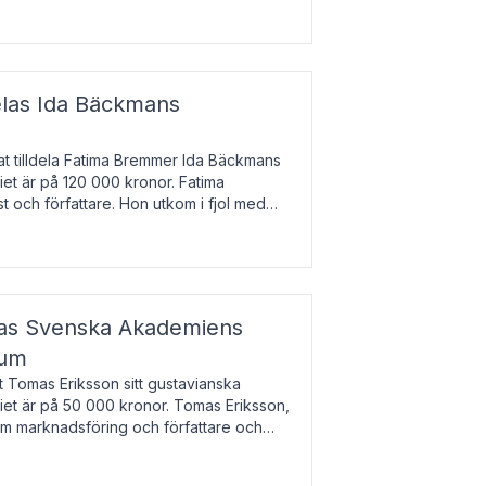
enska till tjeckiska
elas Ida Bäckmans
t tilldela Fatima Bremmer Ida Bäckmans
iet är på 120 000 kronor. Fatima
t och författare. Hon utkom i fjol med
lodsyst
elas Svenska Akademiens
ium
t Tomas Eriksson sitt gustavianska
iet är på 50 000 kronor. Tomas Eriksson,
om marknadsföring och författare och
bocken.