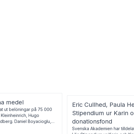
na medel
Eric Cullhed, Paula He
t ut belöningar på 75 000
Stipendium ur Karin 
f Kleinheinrich, Hugo
donationsfond
ndberg. Daniel Boyacioglu,
Svenska Akademien har tilldela