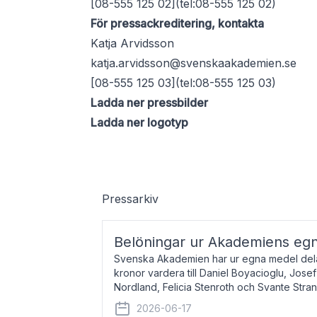
[08-555 125 02](tel:08-555 125 02)
För pressackreditering, kontakta
Katja Arvidsson
katja.arvidsson@svenskaakademien.se
[08-555 125 03](tel:08-555 125 03)
Ladda ner pressbilder
Ladda ner logotyp
Pressarkiv
Belöningar ur Akademiens eg
Svenska Akademien har ur egna medel dela
kronor vardera till Daniel Boyacioglu, Jose
Nordland, Felicia Stenroth och Svante Stra
född 1981, är poet och scenartist. Josef
2026-06-17