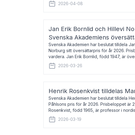
men var under många år bosat
2026-04-08
Jan Erik Bornlid och Hillevi No
Svenska Akademiens översätt
Svenska Akademien har beslutat tilldela Jan 
Norburg sitt översättarpris för år 2026. Pr
vardera. Jan Erik Bornlid, född 1947, är öve
främst känd för sina översät
2026-03-26
Henrik Rosenkvist tilldelas Ma
Svenska Akademien har beslutat tilldela He
Påhlsons pris för år 2026. Prisbeloppet är 
Rosenkvist, född 1965, är professor i nord
universitet. Han disputerade 2004 på avha
2026-03-19