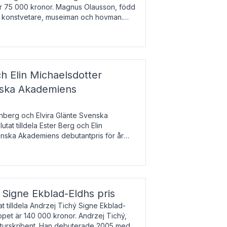
 är 75 000 kronor. Magnus Olausson, född
är konstvetare, museiman och hovman.
ala un
h Elin Michaelsdotter
enska Akademiens
nberg och Elvira Glänte Svenska
tat tilldela Ester Berg och Elin
nska Akademiens debutantpris för år
iftat och syftar till att lyfta fram
esrik
s Signe Ekblad-Eldhs pris
 tilldela Andrzej Tichý Signe Ekblad-
oppet är 140 000 kronor. Andrzej Tichý,
ulturskribent. Han debuterade 2005 med