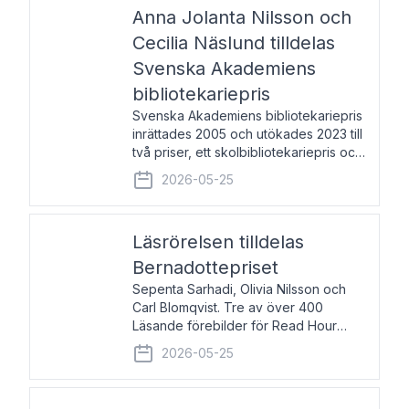
pristagarna äger rum under
Anna Jolanta Nilsson och
Cecilia Näslund tilldelas
Svenska Akademiens
bibliotekariepris
Svenska Akademiens bibliotekariepris
inrättades 2005 och utökades 2023 till
två priser, ett skolbibliotekariepris och
ett folkbibliotekariepris. Priserna skall
2026-05-25
tilldelas bibliotekarier vid svenska folk-
och skolbibliotek som gjort värdefull
Läsrörelsen tilldelas
Bernadottepriset
Sepenta Sarhadi, Olivia Nilsson och
Carl Blomqvist. Tre av över 400
Läsande förebilder för Read Hour
Sverige. Foto: Michael Wall. Den ideella
2026-05-25
föreningen Läsrörelsen tilldelas
Bernadottepriset 2026 för att den
under ett kvarts sekel gjort re