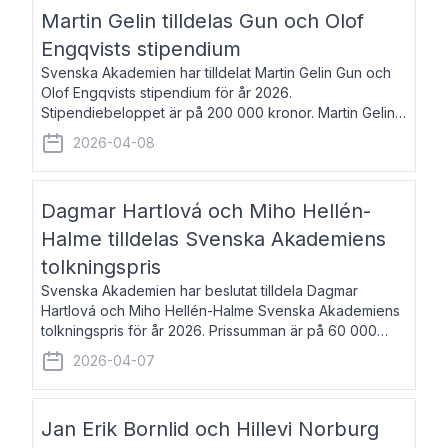
talar om språk och poesi – o
Martin Gelin tilldelas Gun och Olof
Engqvists stipendium
Svenska Akademien har tilldelat Martin Gelin Gun och
Olof Engqvists stipendium för år 2026.
Stipendiebeloppet är på 200 000 kronor. Martin Gelin,
född 1978, är journalist och författare. Han lever
2026-04-08
numera i Paris men var under många år bosat
Dagmar Hartlová och Miho Hellén-
Halme tilldelas Svenska Akademiens
tolkningspris
Svenska Akademien har beslutat tilldela Dagmar
Hartlová och Miho Hellén-Halme Svenska Akademiens
tolkningspris för år 2026. Prissumman är på 60 000
kronor var. Dagmar Hartlová, född 1951, översätter
2026-04-07
huvudsakligen från svenska till tjeckiska
Jan Erik Bornlid och Hillevi Norburg