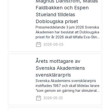
Magnus Dahlström, Matias
Faldbakken och Espen
Stueland tilldelas
Doblougska priset
Pressmeddelande 3 juni 2026 Svenska
Akademien har beslutat att Doblougska
priset för år 2026 skall tillfalla Eva-Stina
Byggmästar, Magnus Dahlström, Matias
2026-06-03
Faldbakken samt Espen Stueland.
Prisbeloppet är 200 000 svenska
kronor per mottagare
Årets mottagare av
Svenska Akademiens
svensklärarpris
Svenska Akademiens svensklärarpris
instiftades 1987 och skall tilldelas lärare
”som genom sin gärning har stimulerat
intresset hos unga människor för
2026-05-25
svenska språket och litteraturen”.
Prisutdelning och samtal med