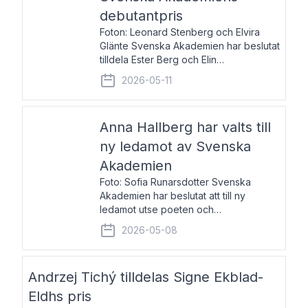
debutantpris
Foton: Leonard Stenberg och Elvira
Glänte Svenska Akademien har beslutat
tilldela Ester Berg och Elin
Michaelsdotter Svenska Akademiens
2026-05-11
debutantpris för år 2026. Priset är
nyinstiftat och syftar till att lyfta fram
intressanta och löftesrik
Anna Hallberg har valts till
ny ledamot av Svenska
Akademien
Foto: Sofia Runarsdotter Svenska
Akademien har beslutat att till ny
ledamot utse poeten och
litteraturkritikern Anna Hallberg. Hon
2026-05-08
efterträder poeten Tua Forsström på
stol 18 och kommer att ta sitt inträde vid
Akademiens högtidssammankomst
Andrzej Tichý tilldelas Signe Ekblad-
Eldhs pris