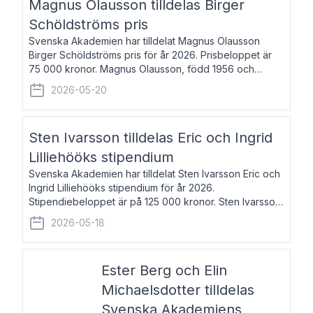
Magnus Olausson tilldelas Birger
Schöldströms pris
Svenska Akademien har tilldelat Magnus Olausson
Birger Schöldströms pris för år 2026. Prisbeloppet är
75 000 kronor. Magnus Olausson, född 1956 och
bosatt i Stockholm, är konstvetare, museiman och
2026-05-20
hovman. Han disputerade 1993 vid Uppsala un
Sten Ivarsson tilldelas Eric och Ingrid
Lilliehööks stipendium
Svenska Akademien har tilldelat Sten Ivarsson Eric och
Ingrid Lilliehööks stipendium för år 2026.
Stipendiebeloppet är på 125 000 kronor. Sten Ivarsson,
född 1979, är mediateksamordnare vid
2026-05-18
Söderslättsgymnasiet i Trelleborg. Här har han på
Ester Berg och Elin
Michaelsdotter tilldelas
Svenska Akademiens