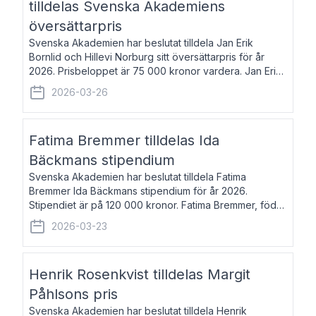
tilldelas Svenska Akademiens
översättarpris
Svenska Akademien har beslutat tilldela Jan Erik
Bornlid och Hillevi Norburg sitt översättarpris för år
2026. Prisbeloppet är 75 000 kronor vardera. Jan Erik
Bornlid, född 1947, är översättare från tyska. Han är
2026-03-26
främst känd för sina översät
Fatima Bremmer tilldelas Ida
Bäckmans stipendium
Svenska Akademien har beslutat tilldela Fatima
Bremmer Ida Bäckmans stipendium för år 2026.
Stipendiet är på 120 000 kronor. Fatima Bremmer, född
1977, är journalist och författare. Hon utkom i fjol med
2026-03-23
boken Ligan. Klarakvarterens blodsyst
Henrik Rosenkvist tilldelas Margit
Påhlsons pris
Svenska Akademien har beslutat tilldela Henrik