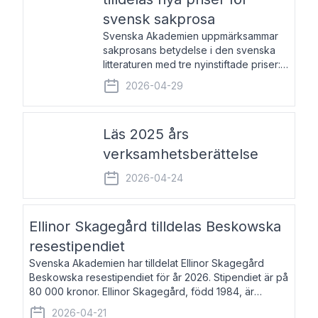
svensk sakprosa
Svenska Akademien uppmärksammar
sakprosans betydelse i den svenska
litteraturen med tre nyinstiftade priser:
Svenska Akademiens pris till
2026-04-29
framstående författare av svensk
sakprosa som i år går till Magnus
Västerbro, Svenska Akademiens pris
Läs 2025 års
verksamhetsberättelse
2026-04-24
Ellinor Skagegård tilldelas Beskowska
resestipendiet
Svenska Akademien har tilldelat Ellinor Skagegård
Beskowska resestipendiet för år 2026. Stipendiet är på
80 000 kronor. Ellinor Skagegård, född 1984, är
författare, journalist och musiker. Hon skriver
2026-04-21