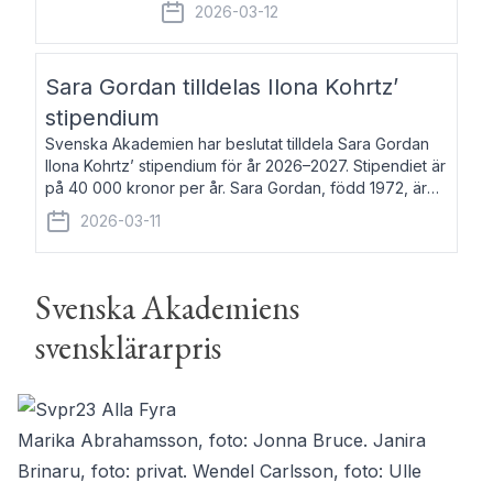
fem av de kungliga akademierna det så
2026-03-12
kallade Bernadotteprogrammet med
syfte att genom stipendier erbjuda stöd
och fortbildning till fo
Sara Gordan tilldelas Ilona Kohrtz’
stipendium
Svenska Akademien har beslutat tilldela Sara Gordan
Ilona Kohrtz’ stipendium för år 2026–2027. Stipendiet är
på 40 000 kronor per år. Sara Gordan, född 1972, är
författare och översättare. Hon debuterade 2006 med
2026-03-11
det prosalyriska verket En
Svenska Akademiens
svensklärarpris
Marika Abrahamsson, foto: Jonna Bruce. Janira
Brinaru, foto: privat. Wendel Carlsson, foto: Ulle