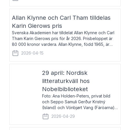
återkommande för Svenska Dagbladet, Ups
Allan Klynne och Carl Tham tilldelas
Karin Gierows pris
Svenska Akademien har tilldelat Allan Klynne och Carl
Tham Karin Gierows pris för år 2026. Prisbeloppet är
80 000 kronor vardera. Allan Klynne, född 1965, är
arkeolog, författare, översättare och fil.dr i antikens
2026-04-15
kultur och samhällsliv. Ut
29 april: Nordisk
litteraturkväll hos
Nobelbiblioteket
Foto: Ana Holden-Peters, privat bild
och Seppo Samuli Gerður Kristný
(Island) och Vónbjørt Vang (Färöarna)
läser ur sina verk och samtalar med
2026-04-29
John Swedenmark. De läser upp på
färöiska, isländska och svenska och