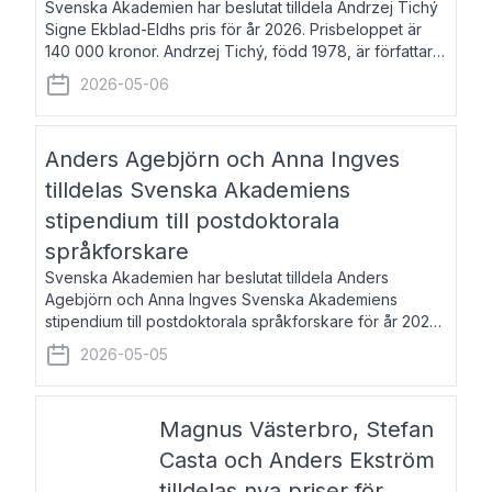
Svenska Akademien har beslutat tilldela Andrzej Tichý
Signe Ekblad-Eldhs pris för år 2026. Prisbeloppet är
140 000 kronor. Andrzej Tichý, född 1978, är författare
och kulturskribent. Han debuterade 2005 med den
2026-05-06
lovordade romanen Sex liter l
Anders Agebjörn och Anna Ingves
tilldelas Svenska Akademiens
stipendium till postdoktorala
språkforskare
Svenska Akademien har beslutat tilldela Anders
Agebjörn och Anna Ingves Svenska Akademiens
stipendium till postdoktorala språkforskare för år 2026.
Stipendiebeloppet är 75 000 kronor per mottagare.
2026-05-05
Anders Agebjörn, född 1984, är universitet
Magnus Västerbro, Stefan
Casta och Anders Ekström
tilldelas nya priser för