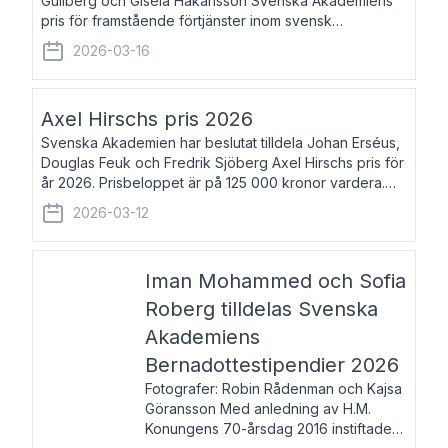
Gullberg och Gisela Håkansson Svenska Akademiens
pris för framstående förtjänster inom svensk
språkforskning och språkvård till minne av Carl Gabriel
2026-03-16
och Karin Forsberg för år 2026. Prissumma
Axel Hirschs pris 2026
Svenska Akademien har beslutat tilldela Johan Erséus,
Douglas Feuk och Fredrik Sjöberg Axel Hirschs pris för
år 2026. Prisbeloppet är på 125 000 kronor vardera.
Johan Erséus, född 1959, är fackboksförfattare och
2026-03-12
journalist med mångårigt för
Iman Mohammed och Sofia
Roberg tilldelas Svenska
Akademiens
Bernadottestipendier 2026
Fotografer: Robin Rådenman och Kajsa
Göransson Med anledning av H.M.
Konungens 70-årsdag 2016 instiftade