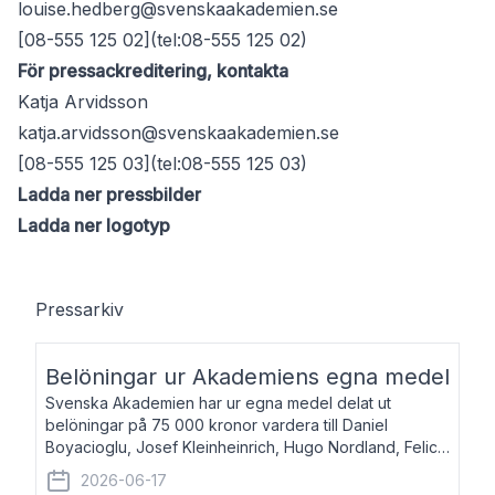
louise.hedberg@svenskaakademien.se
[08-555 125 02](tel:08-555 125 02)
För pressackreditering, kontakta
Katja Arvidsson
katja.arvidsson@svenskaakademien.se
[08-555 125 03](tel:08-555 125 03)
Ladda ner pressbilder
Ladda ner logotyp
Pressarkiv
Belöningar ur Akademiens egna medel
Svenska Akademien har ur egna medel delat ut
belöningar på 75 000 kronor vardera till Daniel
Boyacioglu, Josef Kleinheinrich, Hugo Nordland, Felicia
Stenroth och Svante Strandberg. Daniel Boyacioglu,
2026-06-17
född 1981, är poet och scenartist. Josef