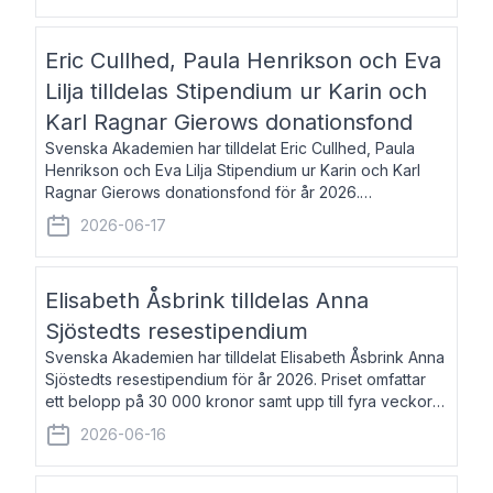
Eric Cullhed, Paula Henrikson och Eva
Lilja tilldelas Stipendium ur Karin och
Karl Ragnar Gierows donationsfond
Svenska Akademien har tilldelat Eric Cullhed, Paula
Henrikson och Eva Lilja Stipendium ur Karin och Karl
Ragnar Gierows donationsfond för år 2026.
Stipendiebeloppet är på 70 000 kronor vardera. Eric
2026-06-17
Cullhed, född 1985, är professor i grekis
Elisabeth Åsbrink tilldelas Anna
Sjöstedts resestipendium
Svenska Akademien har tilldelat Elisabeth Åsbrink Anna
Sjöstedts resestipendium för år 2026. Priset omfattar
ett belopp på 30 000 kronor samt upp till fyra veckors
fri vistelse i Akademiens lägenhet i Berlin. Elisabeth
2026-06-16
Åsbrink, född 1965 oc