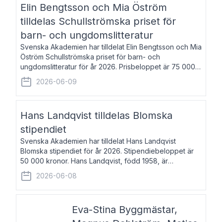
Elin Bengtsson och Mia Öström
tilldelas Schullströmska priset för
barn- och ungdomslitteratur
Svenska Akademien har tilldelat Elin Bengtsson och Mia
Öström Schullströmska priset för barn- och
ungdomslitteratur för år 2026. Prisbeloppet är 75 000
kronor vardera. Elin Bengtsson, född 1987, är författare
2026-06-09
och forskare i genusvetenskap.
Hans Landqvist tilldelas Blomska
stipendiet
Svenska Akademien har tilldelat Hans Landqvist
Blomska stipendiet för år 2026. Stipendiebeloppet är
50 000 kronor. Hans Landqvist, född 1958, är
professor i svenska vid Göteborgs universitet. Han
2026-06-08
disputerade år 2000 på avhandlingen Författn
Eva-Stina Byggmästar,