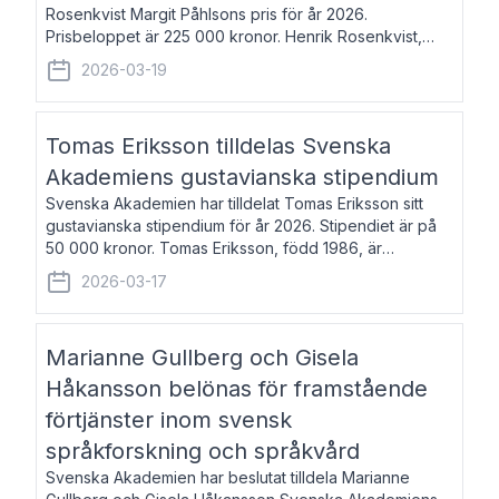
Rosenkvist Margit Påhlsons pris för år 2026.
Prisbeloppet är 225 000 kronor. Henrik Rosenkvist,
född 1965, är professor i nordiska språk vid Göteborgs
2026-03-19
universitet. Han disputerade 2004 på avhan
Tomas Eriksson tilldelas Svenska
Akademiens gustavianska stipendium
Svenska Akademien har tilldelat Tomas Eriksson sitt
gustavianska stipendium för år 2026. Stipendiet är på
50 000 kronor. Tomas Eriksson, född 1986, är
projektledare inom marknadsföring och författare och
2026-03-17
utkom i fjol med boken Syndabocken.
Marianne Gullberg och Gisela
Håkansson belönas för framstående
förtjänster inom svensk
språkforskning och språkvård
Svenska Akademien har beslutat tilldela Marianne