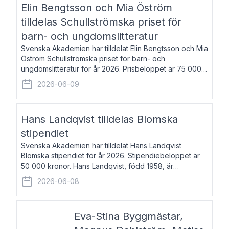
Elin Bengtsson och Mia Öström
tilldelas Schullströmska priset för
barn- och ungdomslitteratur
Svenska Akademien har tilldelat Elin Bengtsson och Mia
Öström Schullströmska priset för barn- och
ungdomslitteratur för år 2026. Prisbeloppet är 75 000
kronor vardera. Elin Bengtsson, född 1987, är författare
2026-06-09
och forskare i genusvetenskap.
Hans Landqvist tilldelas Blomska
stipendiet
Svenska Akademien har tilldelat Hans Landqvist
Blomska stipendiet för år 2026. Stipendiebeloppet är
50 000 kronor. Hans Landqvist, född 1958, är
professor i svenska vid Göteborgs universitet. Han
2026-06-08
disputerade år 2000 på avhandlingen Författn
Eva-Stina Byggmästar,