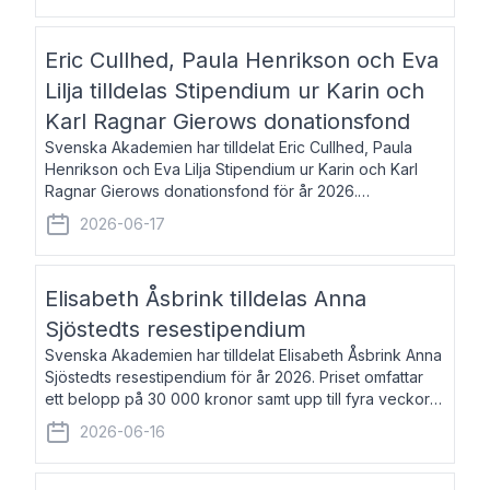
Eric Cullhed, Paula Henrikson och Eva
Lilja tilldelas Stipendium ur Karin och
Karl Ragnar Gierows donationsfond
Svenska Akademien har tilldelat Eric Cullhed, Paula
Henrikson och Eva Lilja Stipendium ur Karin och Karl
Ragnar Gierows donationsfond för år 2026.
Stipendiebeloppet är på 70 000 kronor vardera. Eric
2026-06-17
Cullhed, född 1985, är professor i grekis
Elisabeth Åsbrink tilldelas Anna
Sjöstedts resestipendium
Svenska Akademien har tilldelat Elisabeth Åsbrink Anna
Sjöstedts resestipendium för år 2026. Priset omfattar
ett belopp på 30 000 kronor samt upp till fyra veckors
fri vistelse i Akademiens lägenhet i Berlin. Elisabeth
2026-06-16
Åsbrink, född 1965 oc