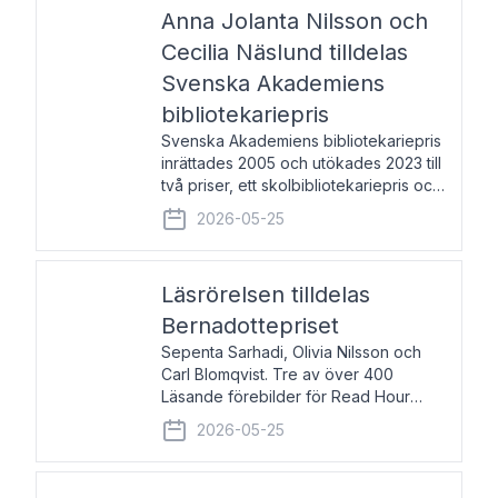
pristagarna äger rum under
Anna Jolanta Nilsson och
Cecilia Näslund tilldelas
Svenska Akademiens
bibliotekariepris
Svenska Akademiens bibliotekariepris
inrättades 2005 och utökades 2023 till
två priser, ett skolbibliotekariepris och
ett folkbibliotekariepris. Priserna skall
2026-05-25
tilldelas bibliotekarier vid svenska folk-
och skolbibliotek som gjort värdefull
Läsrörelsen tilldelas
Bernadottepriset
Sepenta Sarhadi, Olivia Nilsson och
Carl Blomqvist. Tre av över 400
Läsande förebilder för Read Hour
Sverige. Foto: Michael Wall. Den ideella
2026-05-25
föreningen Läsrörelsen tilldelas
Bernadottepriset 2026 för att den
under ett kvarts sekel gjort re