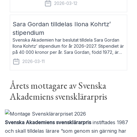
fem av de kungliga akademierna det så
2026-03-12
kallade Bernadotteprogrammet med
syfte att genom stipendier erbjuda stöd
och fortbildning till fo
Sara Gordan tilldelas Ilona Kohrtz’
stipendium
Svenska Akademien har beslutat tilldela Sara Gordan
Ilona Kohrtz’ stipendium för år 2026–2027. Stipendiet är
på 40 000 kronor per år. Sara Gordan, född 1972, är
författare och översättare. Hon debuterade 2006 med
2026-03-11
det prosalyriska verket En
Årets mottagare av Svenska
Akademiens svensklärarpris
Svenska Akademiens svensklärarpris
instiftades 1987
och skall tilldelas lärare ”som genom sin gärning har