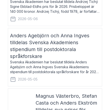
Svenska Akademien har beslutat tilldela Andrzej Tichý
Signe Ekblad-Eldhs pris för år 2026. Prisbeloppet är
140 000 kronor. Andrzej Tichý, född 1978, är författare
och kulturskribent. Han debuterade 2005 med den
2026-05-06
lovordade romanen Sex liter l
Anders Agebjörn och Anna Ingves
tilldelas Svenska Akademiens
stipendium till postdoktorala
språkforskare
Svenska Akademien har beslutat tilldela Anders
Agebjörn och Anna Ingves Svenska Akademiens
stipendium till postdoktorala språkforskare för år 2026.
Stipendiebeloppet är 75 000 kronor per mottagare.
2026-05-05
Anders Agebjörn, född 1984, är universitet
Magnus Västerbro, Stefan
Casta och Anders Ekström
tilldelas nya priser för