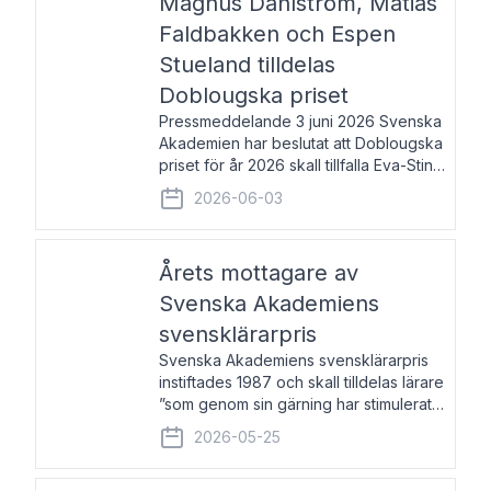
Magnus Dahlström, Matias
Faldbakken och Espen
Stueland tilldelas
Doblougska priset
Pressmeddelande 3 juni 2026 Svenska
Akademien har beslutat att Doblougska
priset för år 2026 skall tillfalla Eva-Stina
Byggmästar, Magnus Dahlström, Matias
2026-06-03
Faldbakken samt Espen Stueland.
Prisbeloppet är 200 000 svenska
kronor per mottagare
Årets mottagare av
Svenska Akademiens
svensklärarpris
Svenska Akademiens svensklärarpris
instiftades 1987 och skall tilldelas lärare
”som genom sin gärning har stimulerat
intresset hos unga människor för
2026-05-25
svenska språket och litteraturen”.
Prisutdelning och samtal med