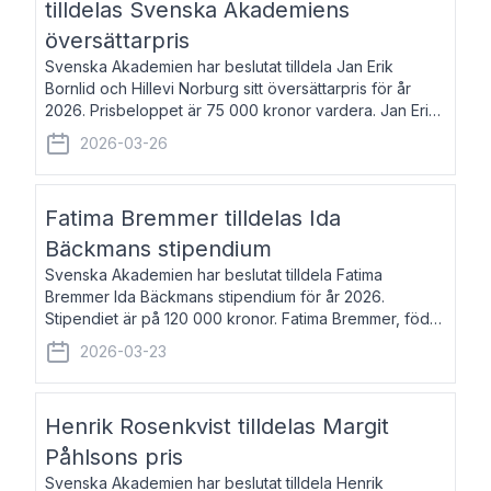
tilldelas Svenska Akademiens
översättarpris
Svenska Akademien har beslutat tilldela Jan Erik
Bornlid och Hillevi Norburg sitt översättarpris för år
2026. Prisbeloppet är 75 000 kronor vardera. Jan Erik
Bornlid, född 1947, är översättare från tyska. Han är
2026-03-26
främst känd för sina översät
Fatima Bremmer tilldelas Ida
Bäckmans stipendium
Svenska Akademien har beslutat tilldela Fatima
Bremmer Ida Bäckmans stipendium för år 2026.
Stipendiet är på 120 000 kronor. Fatima Bremmer, född
1977, är journalist och författare. Hon utkom i fjol med
2026-03-23
boken Ligan. Klarakvarterens blodsyst
Henrik Rosenkvist tilldelas Margit
Påhlsons pris
Svenska Akademien har beslutat tilldela Henrik