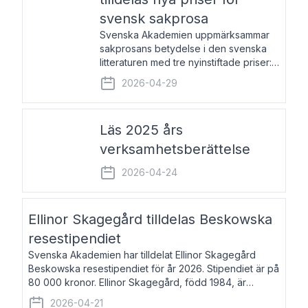
svensk sakprosa
Svenska Akademien uppmärksammar
sakprosans betydelse i den svenska
litteraturen med tre nyinstiftade priser:
Svenska Akademiens pris till
2026-04-29
framstående författare av svensk
sakprosa som i år går till Magnus
Västerbro, Svenska Akademiens pris
Läs 2025 års
verksamhetsberättelse
2026-04-24
Ellinor Skagegård tilldelas Beskowska
resestipendiet
Svenska Akademien har tilldelat Ellinor Skagegård
Beskowska resestipendiet för år 2026. Stipendiet är på
80 000 kronor. Ellinor Skagegård, född 1984, är
författare, journalist och musiker. Hon skriver
2026-04-21