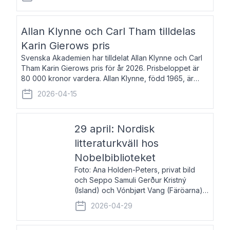
återkommande för Svenska Dagbladet, Ups
Allan Klynne och Carl Tham tilldelas
Karin Gierows pris
Svenska Akademien har tilldelat Allan Klynne och Carl
Tham Karin Gierows pris för år 2026. Prisbeloppet är
80 000 kronor vardera. Allan Klynne, född 1965, är
arkeolog, författare, översättare och fil.dr i antikens
2026-04-15
kultur och samhällsliv. Ut
29 april: Nordisk
litteraturkväll hos
Nobelbiblioteket
Foto: Ana Holden-Peters, privat bild
och Seppo Samuli Gerður Kristný
(Island) och Vónbjørt Vang (Färöarna)
läser ur sina verk och samtalar med
2026-04-29
John Swedenmark. De läser upp på
färöiska, isländska och svenska och