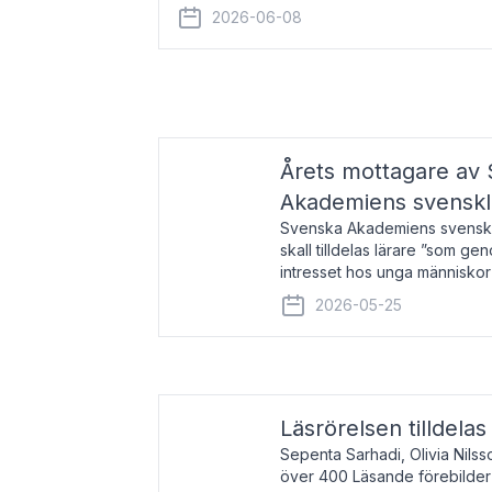
år 2000 på avhandlingen Författn
2026-06-08
Årets mottagare av
Akademiens svenskl
Svenska Akademiens svensklä
skall tilldelas lärare ”som ge
intresset hos unga människor
litteraturen”. Prisutdelning o
2026-05-25
äger rum under
Läsrörelsen tilldela
Sepenta Sarhadi, Olivia Nilss
över 400 Läsande förebilder