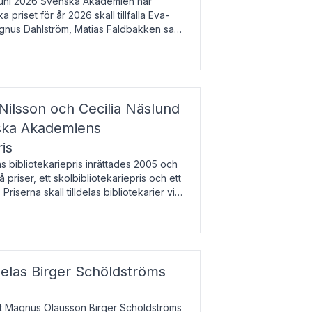
uni 2026 Svenska Akademien har
 priset för år 2026 skall tillfalla Eva-
gnus Dahlström, Matias Faldbakken samt
beloppet är 200 000 svenska kronor per
Nilsson och Cecilia Näslund
nska Akademiens
ris
bibliotekariepris inrättades 2005 och
å priser, ett skolbibliotekariepris och ett
 Priserna skall tilldelas bibliotekarier vid
olbibliotek som gjort värdefull
delas Birger Schöldströms
at Magnus Olausson Birger Schöldströms