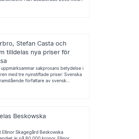
r l
bro, Stefan Casta och
 tilldelas nya priser för
osa
uppmärksammar sakprosans betydelse i
uren med tre nyinstiftade priser: Svenska
 framstående författare av svensk
r till Magnus Västerbro, Svenska
ldelas Beskowska
at Ellinor Skagegård Beskowska
endiet är på 80 000 kronor. Ellinor