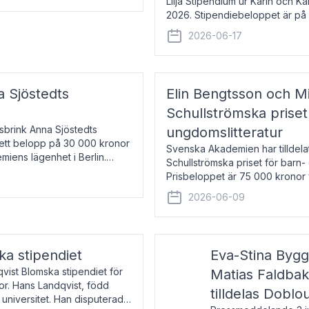
Lilja Stipendium ur Karin och K
2026. Stipendiebeloppet är på 
född 1985, är professor i greki
2026-06-17
a Sjöstedts
Elin Bengtsson och Mi
Schullströmska priset
Åsbrink Anna Sjöstedts
ungdomslitteratur
r ett belopp på 30 000 kronor
Svenska Akademien har tilldela
emiens lägenhet i Berlin.
Schullströmska priset för barn-
Prisbeloppet är 75 000 kronor 
författare och forskare i genu
2026-06-09
ka stipendiet
Eva-Stina Byg
vist Blomska stipendiet för
Matias Faldba
or. Hans Landqvist, född
tilldelas Doblo
 universitet. Han disputerade