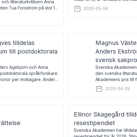
 och litteraturkritikern Anna
den lovordade romanen Sex lite
eten Tua Forsström på stol 18
2026-05-06
e vid Akademiens
es tilldelas
Magnus Väster
 till postdoktorala
Anders Ekström
svensk sakpr
nders Agebjörn och Anna
Svenska Akademien 
 postdoktorala språkforskare
den svenska litterat
kronor per mottagare. Anders
Akademiens pris till
sakprosa som i år gå
2026-04-29
Akademiens pris
Ellinor Skagegård til
ättelse
resestipendiet
Svenska Akademien har tilldel
resestipendiet för år 2026. Stip