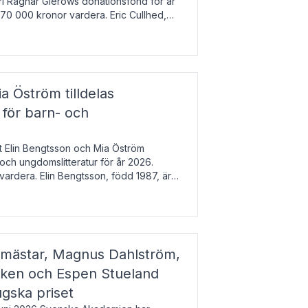
arl Ragnar Gierows donationsfond för år
70 000 kronor vardera. Eric Cullhed,
s
a Öström tilldelas
 för barn- och
t Elin Bengtsson och Mia Öström
 och ungdomslitteratur för år 2026.
vardera. Elin Bengtsson, född 1987, är
svetenskap.
gmästar, Magnus Dahlström,
kken och Espen Stueland
ugska priset