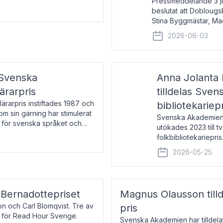
Pressmeddelande 3 j
beslutat att Doblougska
Stina Byggmästar, Ma
Espen Stueland. Pris
2026-06-03
mottagare
 Svenska
Anna Jolanta 
ärarpris
tilldelas Sve
rarpris instiftades 1987 och
bibliotekariep
nom sin gärning har stimulerat
Svenska Akademiens 
 för svenska språket och
utökades 2023 till tv
ch samtal med pristagarna
folkbibliotekariepris.
svenska folk- och sk
2026-05-25
s Bernadottepriset
Magnus Olausson till
on och Carl Blomqvist. Tre av
pris
 för Read Hour Sverige.
Svenska Akademien har tilldel