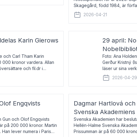
Skagegård, född 1984, är förfat
återkommande för Svenska Da
2026-04-21
ldelas Karin Gierows
29 april: No
Nobelbiblio
ne och Carl Tham Karin
Foto: Ana Holden
0 000 kronor vardera. Allan
Gerður Kristný (
versättare och fil.dr i
läser ur sina ve
De läser upp på 
2026-04-2
om språk och po
 Olof Engqvists
Dagmar Hartlová och 
Svenska Akademiens t
in Gun och Olof Engqvists
Svenska Akademien har beslutat
är på 200 000 kronor. Martin
Hellén-Halme Svenska Akademie
e. Han lever numera i Paris
Prissumman är på 60 000 kronor