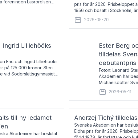
la föreningen Läsrörelsen
pris för år 2026. Prisbeloppet
6 för att den under ett kvarts
1956 och bosatt i Stockholm, 
Han disputerade 1993 vid Upps
2026-05-20
 Ingrid Lilliehööks
Ester Berg oc
tilldelas Sv
n Eric och Ingrid Lilliehööks
debutantpris
är på 125 000 kronor. Sten
Foton: Leonard Ste
e vid Söderslättsgymnasiet i
Akademien har beslu
Michaelsdotter Sve
2026. Priset är nyinst
2026-05-11
intressanta och löft
lts till ny ledamot
Andrzej Tichý tilldela
Svenska Akademien har beslutat
ien
Eldhs pris för år 2026. Prisbel
enska Akademien har beslutat
född 1978, är författare och k