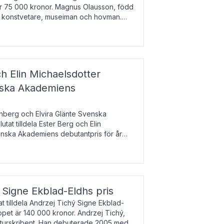
 är 75 000 kronor. Magnus Olausson, född
är konstvetare, museiman och hovman.
ala un
h Elin Michaelsdotter
enska Akademiens
nberg och Elvira Glänte Svenska
tat tilldela Ester Berg och Elin
nska Akademiens debutantpris för år
iftat och syftar till att lyfta fram
esrik
s Signe Ekblad-Eldhs pris
 tilldela Andrzej Tichý Signe Ekblad-
oppet är 140 000 kronor. Andrzej Tichý,
ulturskribent. Han debuterade 2005 med