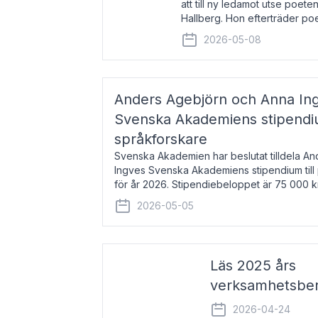
att till ny ledamot utse poeten
Hallberg. Hon efterträder po
och kommer att ta sitt inträd
2026-05-08
högtidssammankomst
Anders Agebjörn och Anna Ingv
Svenska Akademiens stipendium
språkforskare
Svenska Akademien har beslutat tilldela A
Ingves Svenska Akademiens stipendium till
för år 2026. Stipendiebeloppet är 75 000 
Agebjörn, född 1984, är universitet
2026-05-05
Läs 2025 års
verksamhetsber
2026-04-24