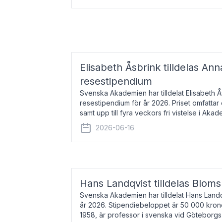
Elisabeth Åsbrink tilldelas Ann
resestipendium
Svenska Akademien har tilldelat Elisabeth 
resestipendium för år 2026. Priset omfatta
samt upp till fyra veckors fri vistelse i Akad
Elisabeth Åsbrink, född 1965 oc
2026-06-16
Hans Landqvist tilldelas Bloms
Svenska Akademien har tilldelat Hans Landq
år 2026. Stipendiebeloppet är 50 000 kron
1958, är professor i svenska vid Göteborgs