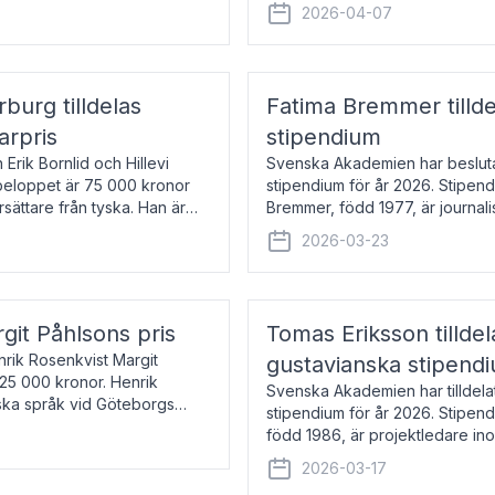
översätter huvudsakligen från sv
2026-04-07
rburg tilldelas
Fatima Bremmer tilld
arpris
stipendium
Erik Bornlid och Hillevi
Svenska Akademien har besluta
isbeloppet är 75 000 kronor
stipendium för år 2026. Stipend
rsättare från tyska. Han är
Bremmer, född 1977, är journalis
boken Ligan. Klarakvarterens b
2026-03-23
rgit Påhlsons pris
Tomas Eriksson tilld
nrik Rosenkvist Margit
gustavianska stipend
225 000 kronor. Henrik
Svenska Akademien har tilldela
iska språk vid Göteborgs
stipendium för år 2026. Stipend
n
född 1986, är projektledare in
utkom i fjol med boken Synda
2026-03-17