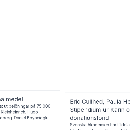
na medel
Eric Cullhed, Paula He
t ut belöningar på 75 000
Stipendium ur Karin 
f Kleinheinrich, Hugo
donationsfond
ndberg. Daniel Boyacioglu,
Svenska Akademien har tilldela