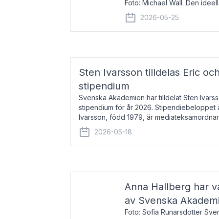
Foto: Michael Wall. Den ideel
tilldelas Bernadottepriset 202
2026-05-25
sekel gjort re
Sten Ivarsson tilldelas Eric och
stipendium
Svenska Akademien har tilldelat Sten Ivarsso
stipendium för år 2026. Stipendiebeloppet 
Ivarsson, född 1979, är mediateksamordnar
Trelleborg. Här har han på
2026-05-18
Anna Hallberg har va
av Svenska Akadem
Foto: Sofia Runarsdotter Sv