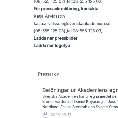
[08-555 125 02](tel:08-555 125 02)
För pressackreditering, kontakta
Katja Arvidsson
katja.arvidsson@svenskaakademien.se
[08-555 125 03](tel:08-555 125 03)
Ladda ner pressbilder
Ladda ner logotyp
Pressarkiv
Belöningar ur Akademiens eg
Svenska Akademien har ur egna medel dela
kronor vardera till Daniel Boyacioglu, Jose
Nordland, Felicia Stenroth och Svante Stra
född 1981, är poet och scenartist. Josef
2026-06-17