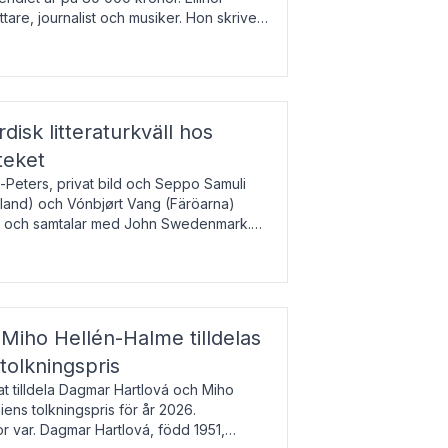
tare, journalist och musiker. Hon skriver
gbladet, Ups
rdisk litteraturkväll hos
teket
-Peters, privat bild och Seppo Samuli
Island) och Vónbjørt Vang (Färöarna)
rk och samtalar med John Swedenmark.
färöiska, isländska och svenska och talar
9
esi – o
Miho Hellén-Halme tilldelas
olkningspris
 tilldela Dagmar Hartlová och Miho
ns tolkningspris för år 2026.
 var. Dagmar Hartlová, född 1951,