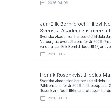
men var under många år bosat
2026-04-08
Jan Erik Bornlid och Hillevi No
Svenska Akademiens översätt
Svenska Akademien har beslutat tilldela Jan 
Norburg sitt översättarpris för år 2026. Pr
vardera. Jan Erik Bornlid, född 1947, är öve
främst känd för sina översät
2026-03-26
Henrik Rosenkvist tilldelas Ma
Svenska Akademien har beslutat tilldela He
Påhlsons pris för år 2026. Prisbeloppet är 
Rosenkvist, född 1965, är professor i nord
universitet. Han disputerade 2004 på avha
2026-03-19