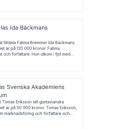
enska till tjeckiska
elas Ida Bäckmans
t tilldela Fatima Bremmer Ida Bäckmans
iet är på 120 000 kronor. Fatima
t och författare. Hon utkom i fjol med
lodsyst
elas Svenska Akademiens
ium
t Tomas Eriksson sitt gustavianska
iet är på 50 000 kronor. Tomas Eriksson,
om marknadsföring och författare och
bocken.