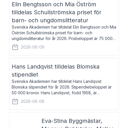
Elin Bengtsson och Mia Öström
tilldelas Schullströmska priset för
barn- och ungdomslitteratur
Svenska Akademien har tilldelat Elin Bengtsson och Mia
Öström Schullströmska priset för barn- och
ungdomslitteratur för år 2026. Prisbeloppet är 75 000
kronor vardera. Elin Bengtsson, född 1987, är författare
2026-06-09
och forskare i genusvetenskap.
Hans Landqvist tilldelas Blomska
stipendiet
Svenska Akademien har tilldelat Hans Landqvist
Blomska stipendiet för år 2026. Stipendiebeloppet är
50 000 kronor. Hans Landqvist, född 1958, är
professor i svenska vid Göteborgs universitet. Han
2026-06-08
disputerade år 2000 på avhandlingen Författn
Eva-Stina Byggmästar,