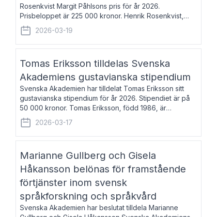
Rosenkvist Margit Påhlsons pris för år 2026.
Prisbeloppet är 225 000 kronor. Henrik Rosenkvist,
född 1965, är professor i nordiska språk vid Göteborgs
2026-03-19
universitet. Han disputerade 2004 på avhan
Tomas Eriksson tilldelas Svenska
Akademiens gustavianska stipendium
Svenska Akademien har tilldelat Tomas Eriksson sitt
gustavianska stipendium för år 2026. Stipendiet är på
50 000 kronor. Tomas Eriksson, född 1986, är
projektledare inom marknadsföring och författare och
2026-03-17
utkom i fjol med boken Syndabocken.
Marianne Gullberg och Gisela
Håkansson belönas för framstående
förtjänster inom svensk
språkforskning och språkvård
Svenska Akademien har beslutat tilldela Marianne