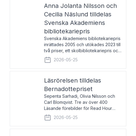
pristagarna äger rum under
Anna Jolanta Nilsson och
Cecilia Näslund tilldelas
Svenska Akademiens
bibliotekariepris
Svenska Akademiens bibliotekariepris
inrättades 2005 och utökades 2023 till
två priser, ett skolbibliotekariepris och
ett folkbibliotekariepris. Priserna skall
2026-05-25
tilldelas bibliotekarier vid svenska folk-
och skolbibliotek som gjort värdefull
Läsrörelsen tilldelas
Bernadottepriset
Sepenta Sarhadi, Olivia Nilsson och
Carl Blomqvist. Tre av över 400
Läsande förebilder för Read Hour
Sverige. Foto: Michael Wall. Den ideella
2026-05-25
föreningen Läsrörelsen tilldelas
Bernadottepriset 2026 för att den
under ett kvarts sekel gjort re