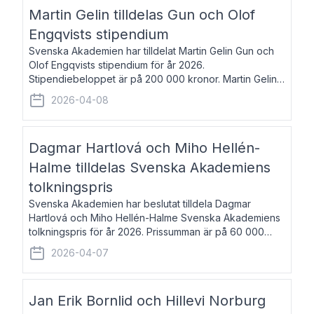
talar om språk och poesi – o
Martin Gelin tilldelas Gun och Olof
Engqvists stipendium
Svenska Akademien har tilldelat Martin Gelin Gun och
Olof Engqvists stipendium för år 2026.
Stipendiebeloppet är på 200 000 kronor. Martin Gelin,
född 1978, är journalist och författare. Han lever
2026-04-08
numera i Paris men var under många år bosat
Dagmar Hartlová och Miho Hellén-
Halme tilldelas Svenska Akademiens
tolkningspris
Svenska Akademien har beslutat tilldela Dagmar
Hartlová och Miho Hellén-Halme Svenska Akademiens
tolkningspris för år 2026. Prissumman är på 60 000
kronor var. Dagmar Hartlová, född 1951, översätter
2026-04-07
huvudsakligen från svenska till tjeckiska
Jan Erik Bornlid och Hillevi Norburg