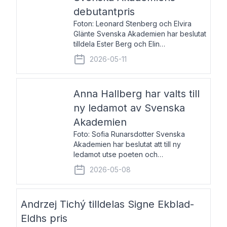
debutantpris
Foton: Leonard Stenberg och Elvira
Glänte Svenska Akademien har beslutat
tilldela Ester Berg och Elin
Michaelsdotter Svenska Akademiens
2026-05-11
debutantpris för år 2026. Priset är
nyinstiftat och syftar till att lyfta fram
intressanta och löftesrik
Anna Hallberg har valts till
ny ledamot av Svenska
Akademien
Foto: Sofia Runarsdotter Svenska
Akademien har beslutat att till ny
ledamot utse poeten och
litteraturkritikern Anna Hallberg. Hon
2026-05-08
efterträder poeten Tua Forsström på
stol 18 och kommer att ta sitt inträde vid
Akademiens högtidssammankomst
Andrzej Tichý tilldelas Signe Ekblad-
Eldhs pris