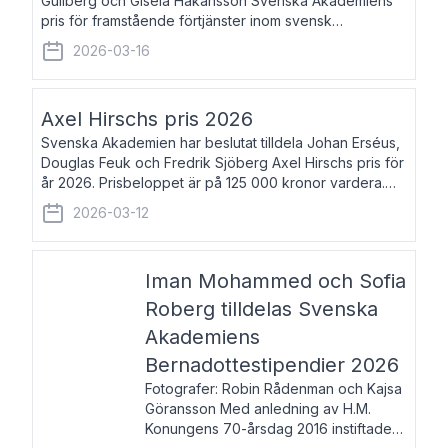
Gullberg och Gisela Håkansson Svenska Akademiens
pris för framstående förtjänster inom svensk
språkforskning och språkvård till minne av Carl Gabriel
2026-03-16
och Karin Forsberg för år 2026. Prissumma
Axel Hirschs pris 2026
Svenska Akademien har beslutat tilldela Johan Erséus,
Douglas Feuk och Fredrik Sjöberg Axel Hirschs pris för
år 2026. Prisbeloppet är på 125 000 kronor vardera.
Johan Erséus, född 1959, är fackboksförfattare och
2026-03-12
journalist med mångårigt för
Iman Mohammed och Sofia
Roberg tilldelas Svenska
Akademiens
Bernadottestipendier 2026
Fotografer: Robin Rådenman och Kajsa
Göransson Med anledning av H.M.
Konungens 70-årsdag 2016 instiftade