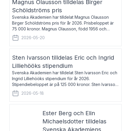
Magnus Olausson tilldelas Birger
Schöldströms pris
Svenska Akademien har tilldelat Magnus Olausson
Birger Schöldströms pris för år 2026. Prisbeloppet är
75 000 kronor. Magnus Olausson, född 1956 och
bosatt i Stockholm, är konstvetare, museiman och
2026-05-20
hovman. Han disputerade 1993 vid Uppsala un
Sten Ivarsson tilldelas Eric och Ingrid
Lilliehööks stipendium
Svenska Akademien har tilldelat Sten Ivarsson Eric och
Ingrid Lilliehööks stipendium för år 2026.
Stipendiebeloppet är på 125 000 kronor. Sten Ivarsson,
född 1979, är mediateksamordnare vid
2026-05-18
Söderslättsgymnasiet i Trelleborg. Här har han på
Ester Berg och Elin
Michaelsdotter tilldelas
Svenska Akademiens