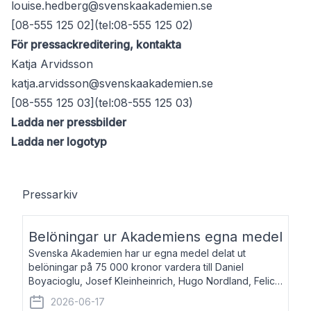
louise.hedberg@svenskaakademien.se
[08-555 125 02](tel:08-555 125 02)
För pressackreditering, kontakta
Katja Arvidsson
katja.arvidsson@svenskaakademien.se
[08-555 125 03](tel:08-555 125 03)
Ladda ner pressbilder
Ladda ner logotyp
Pressarkiv
Belöningar ur Akademiens egna medel
Svenska Akademien har ur egna medel delat ut
belöningar på 75 000 kronor vardera till Daniel
Boyacioglu, Josef Kleinheinrich, Hugo Nordland, Felicia
Stenroth och Svante Strandberg. Daniel Boyacioglu,
2026-06-17
född 1981, är poet och scenartist. Josef