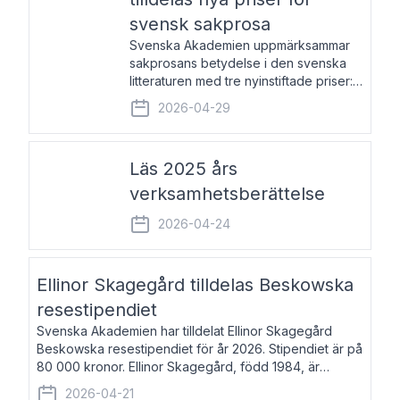
svensk sakprosa
Svenska Akademien uppmärksammar
sakprosans betydelse i den svenska
litteraturen med tre nyinstiftade priser:
Svenska Akademiens pris till
2026-04-29
framstående författare av svensk
sakprosa som i år går till Magnus
Västerbro, Svenska Akademiens pris
Läs 2025 års
verksamhetsberättelse
2026-04-24
Ellinor Skagegård tilldelas Beskowska
resestipendiet
Svenska Akademien har tilldelat Ellinor Skagegård
Beskowska resestipendiet för år 2026. Stipendiet är på
80 000 kronor. Ellinor Skagegård, född 1984, är
författare, journalist och musiker. Hon skriver
2026-04-21