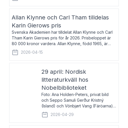
återkommande för Svenska Dagbladet, Ups
Allan Klynne och Carl Tham tilldelas
Karin Gierows pris
Svenska Akademien har tilldelat Allan Klynne och Carl
Tham Karin Gierows pris för år 2026. Prisbeloppet är
80 000 kronor vardera. Allan Klynne, född 1965, är
arkeolog, författare, översättare och fil.dr i antikens
2026-04-15
kultur och samhällsliv. Ut
29 april: Nordisk
litteraturkväll hos
Nobelbiblioteket
Foto: Ana Holden-Peters, privat bild
och Seppo Samuli Gerður Kristný
(Island) och Vónbjørt Vang (Färöarna)
läser ur sina verk och samtalar med
2026-04-29
John Swedenmark. De läser upp på
färöiska, isländska och svenska och