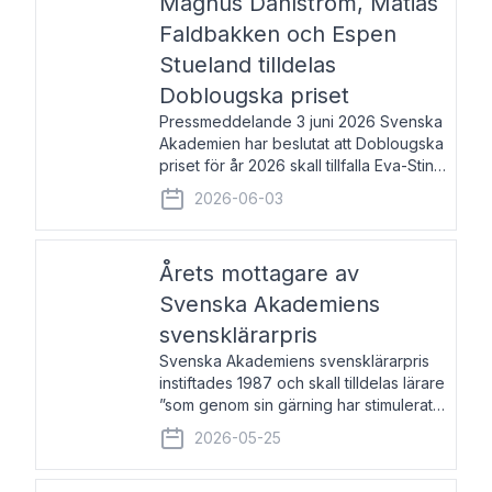
Magnus Dahlström, Matias
Faldbakken och Espen
Stueland tilldelas
Doblougska priset
Pressmeddelande 3 juni 2026 Svenska
Akademien har beslutat att Doblougska
priset för år 2026 skall tillfalla Eva-Stina
Byggmästar, Magnus Dahlström, Matias
2026-06-03
Faldbakken samt Espen Stueland.
Prisbeloppet är 200 000 svenska
kronor per mottagare
Årets mottagare av
Svenska Akademiens
svensklärarpris
Svenska Akademiens svensklärarpris
instiftades 1987 och skall tilldelas lärare
”som genom sin gärning har stimulerat
intresset hos unga människor för
2026-05-25
svenska språket och litteraturen”.
Prisutdelning och samtal med