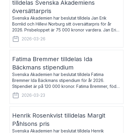
tilldelas Svenska Akademiens
översättarpris
Svenska Akademien har beslutat tilldela Jan Erik
Bornlid och Hillevi Norburg sitt översättarpris för år
2026. Prisbeloppet är 75 000 kronor vardera. Jan Erik
Bornlid, född 1947, är översättare från tyska. Han är
2026-03-26
främst känd för sina översät
Fatima Bremmer tilldelas Ida
Bäckmans stipendium
Svenska Akademien har beslutat tilldela Fatima
Bremmer Ida Bäckmans stipendium för år 2026.
Stipendiet är på 120 000 kronor. Fatima Bremmer, född
1977, är journalist och författare. Hon utkom i fjol med
2026-03-23
boken Ligan. Klarakvarterens blodsyst
Henrik Rosenkvist tilldelas Margit
Påhlsons pris
Svenska Akademien har beslutat tilldela Henrik