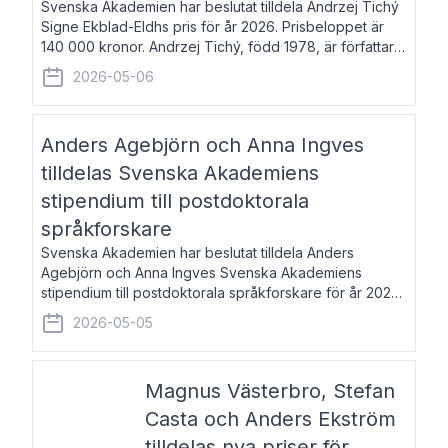
Svenska Akademien har beslutat tilldela Andrzej Tichý
Signe Ekblad-Eldhs pris för år 2026. Prisbeloppet är
140 000 kronor. Andrzej Tichý, född 1978, är författare
och kulturskribent. Han debuterade 2005 med den
2026-05-06
lovordade romanen Sex liter l
Anders Agebjörn och Anna Ingves
tilldelas Svenska Akademiens
stipendium till postdoktorala
språkforskare
Svenska Akademien har beslutat tilldela Anders
Agebjörn och Anna Ingves Svenska Akademiens
stipendium till postdoktorala språkforskare för år 2026.
Stipendiebeloppet är 75 000 kronor per mottagare.
2026-05-05
Anders Agebjörn, född 1984, är universitet
Magnus Västerbro, Stefan
Casta och Anders Ekström
tilldelas nya priser för