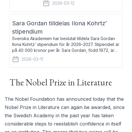
fem av de kungliga akademierna det så
2026-03-12
kallade Bernadotteprogrammet med
syfte att genom stipendier erbjuda stöd
och fortbildning till fo
Sara Gordan tilldelas Ilona Kohrtz’
stipendium
Svenska Akademien har beslutat tilldela Sara Gordan
Ilona Kohrtz’ stipendium för år 2026–2027. Stipendiet är
på 40 000 kronor per år. Sara Gordan, född 1972, är
författare och översättare. Hon debuterade 2006 med
2026-03-11
det prosalyriska verket En
The Nobel Prize in Literature
The Nobel Foundation has announced today that the
Nobel Prize in Literature can again be awarded, since
the Swedish Academy in the past year has taken
considerable steps to reestablish confidence in itself