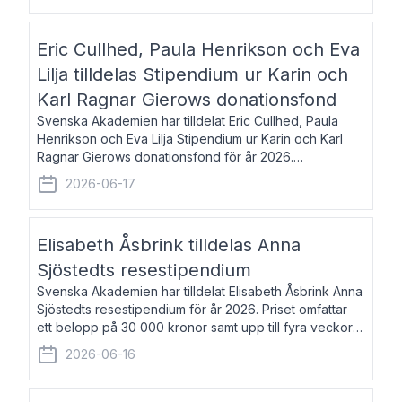
Eric Cullhed, Paula Henrikson och Eva
Lilja tilldelas Stipendium ur Karin och
Karl Ragnar Gierows donationsfond
Svenska Akademien har tilldelat Eric Cullhed, Paula
Henrikson och Eva Lilja Stipendium ur Karin och Karl
Ragnar Gierows donationsfond för år 2026.
Stipendiebeloppet är på 70 000 kronor vardera. Eric
2026-06-17
Cullhed, född 1985, är professor i grekis
Elisabeth Åsbrink tilldelas Anna
Sjöstedts resestipendium
Svenska Akademien har tilldelat Elisabeth Åsbrink Anna
Sjöstedts resestipendium för år 2026. Priset omfattar
ett belopp på 30 000 kronor samt upp till fyra veckors
fri vistelse i Akademiens lägenhet i Berlin. Elisabeth
2026-06-16
Åsbrink, född 1965 oc