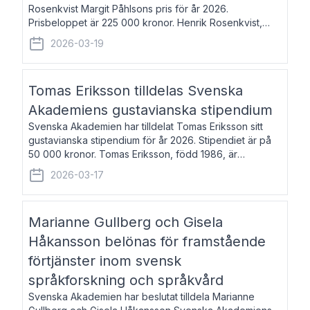
Rosenkvist Margit Påhlsons pris för år 2026.
Prisbeloppet är 225 000 kronor. Henrik Rosenkvist,
född 1965, är professor i nordiska språk vid Göteborgs
2026-03-19
universitet. Han disputerade 2004 på avhan
Tomas Eriksson tilldelas Svenska
Akademiens gustavianska stipendium
Svenska Akademien har tilldelat Tomas Eriksson sitt
gustavianska stipendium för år 2026. Stipendiet är på
50 000 kronor. Tomas Eriksson, född 1986, är
projektledare inom marknadsföring och författare och
2026-03-17
utkom i fjol med boken Syndabocken.
Marianne Gullberg och Gisela
Håkansson belönas för framstående
förtjänster inom svensk
språkforskning och språkvård
Svenska Akademien har beslutat tilldela Marianne