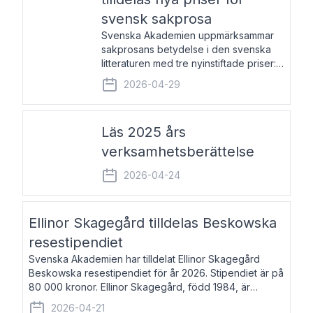
svensk sakprosa
Svenska Akademien uppmärksammar
sakprosans betydelse i den svenska
litteraturen med tre nyinstiftade priser:
Svenska Akademiens pris till
2026-04-29
framstående författare av svensk
sakprosa som i år går till Magnus
Västerbro, Svenska Akademiens pris
Läs 2025 års
verksamhetsberättelse
2026-04-24
Ellinor Skagegård tilldelas Beskowska
resestipendiet
Svenska Akademien har tilldelat Ellinor Skagegård
Beskowska resestipendiet för år 2026. Stipendiet är på
80 000 kronor. Ellinor Skagegård, född 1984, är
författare, journalist och musiker. Hon skriver
2026-04-21