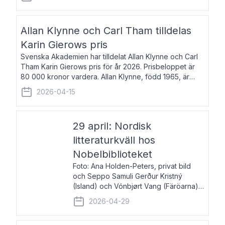
återkommande för Svenska Dagbladet, Ups
Allan Klynne och Carl Tham tilldelas
Karin Gierows pris
Svenska Akademien har tilldelat Allan Klynne och Carl
Tham Karin Gierows pris för år 2026. Prisbeloppet är
80 000 kronor vardera. Allan Klynne, född 1965, är
arkeolog, författare, översättare och fil.dr i antikens
2026-04-15
kultur och samhällsliv. Ut
29 april: Nordisk
litteraturkväll hos
Nobelbiblioteket
Foto: Ana Holden-Peters, privat bild
och Seppo Samuli Gerður Kristný
(Island) och Vónbjørt Vang (Färöarna)
läser ur sina verk och samtalar med
2026-04-29
John Swedenmark. De läser upp på
färöiska, isländska och svenska och