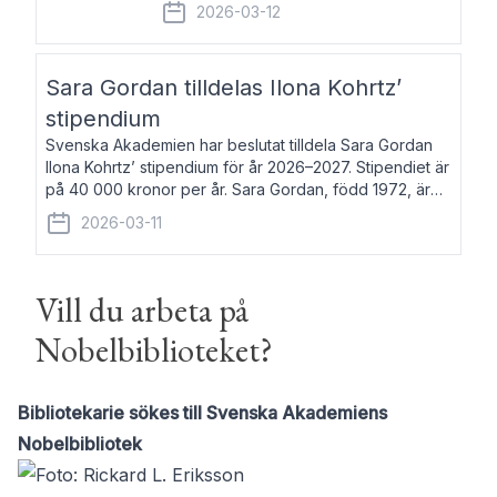
fem av de kungliga akademierna det så
2026-03-12
kallade Bernadotteprogrammet med
syfte att genom stipendier erbjuda stöd
och fortbildning till fo
Sara Gordan tilldelas Ilona Kohrtz’
stipendium
Svenska Akademien har beslutat tilldela Sara Gordan
Ilona Kohrtz’ stipendium för år 2026–2027. Stipendiet är
på 40 000 kronor per år. Sara Gordan, född 1972, är
författare och översättare. Hon debuterade 2006 med
2026-03-11
det prosalyriska verket En
Vill du arbeta på
Nobelbiblioteket?
Bibliotekarie sökes till Svenska Akademiens
Nobelbibliotek