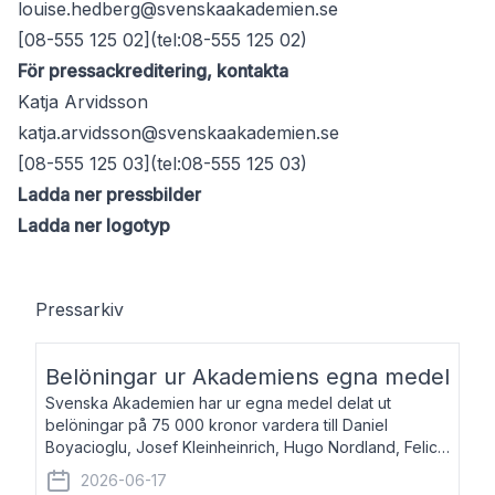
louise.hedberg@svenskaakademien.se
[08-555 125 02](tel:08-555 125 02)
För pressackreditering, kontakta
Katja Arvidsson
katja.arvidsson@svenskaakademien.se
[08-555 125 03](tel:08-555 125 03)
Ladda ner pressbilder
Ladda ner logotyp
Pressarkiv
Belöningar ur Akademiens egna medel
Svenska Akademien har ur egna medel delat ut
belöningar på 75 000 kronor vardera till Daniel
Boyacioglu, Josef Kleinheinrich, Hugo Nordland, Felicia
Stenroth och Svante Strandberg. Daniel Boyacioglu,
2026-06-17
född 1981, är poet och scenartist. Josef