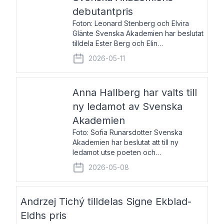
debutantpris
Foton: Leonard Stenberg och Elvira
Glänte Svenska Akademien har beslutat
tilldela Ester Berg och Elin
Michaelsdotter Svenska Akademiens
2026-05-11
debutantpris för år 2026. Priset är
nyinstiftat och syftar till att lyfta fram
intressanta och löftesrik
Anna Hallberg har valts till
ny ledamot av Svenska
Akademien
Foto: Sofia Runarsdotter Svenska
Akademien har beslutat att till ny
ledamot utse poeten och
litteraturkritikern Anna Hallberg. Hon
2026-05-08
efterträder poeten Tua Forsström på
stol 18 och kommer att ta sitt inträde vid
Akademiens högtidssammankomst
Andrzej Tichý tilldelas Signe Ekblad-
Eldhs pris